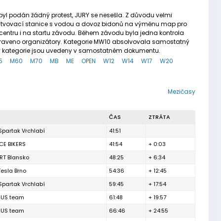
byl podán žádný protest, JURY se nesešla. Z důvodu velmi
rstvovací stanice s vodou a dovoz bidonů na výměnu map pro
 centru i na startu závodu. Během závodu byla jedna kontrola
apraveno organizátory. Kategorie MW10 absolvovala samostatný
dky kategorie jsou uvedeny v samostatném dokumentu.
5
M60
M70
MB
ME
OPEN
W12
W14
W17
W20
Mezičasy
ČAS
ZTRÁTA
Spartak Vrchlabí
41:51
CE BIKERS
41:54
+ 0:03
RT Blansko
48:25
+ 6:34
Tesla Brno
54:36
+ 12:45
Spartak Vrchlabí
59:45
+ 17:54
CUS team
61:48
+ 19:57
CUS team
66:46
+ 24:55