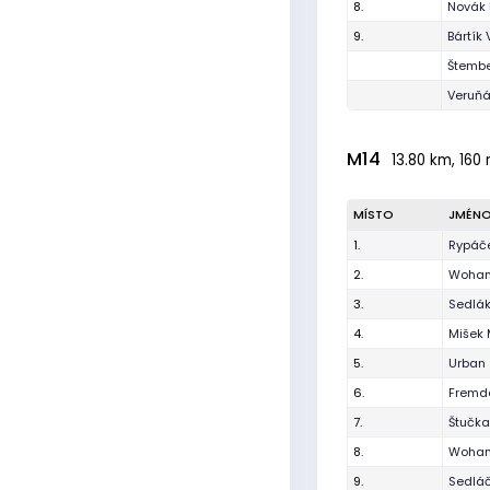
8.
Novák
9.
Bártík 
Štembe
Veruňák
M14
13.80 km, 160 
MÍSTO
JMÉN
1.
Rypáč
2.
Wohan
3.
Sedlák
4.
Mišek 
5.
Urban
6.
Fremd
7.
Štučka
8.
Wohan
9.
Sedláč