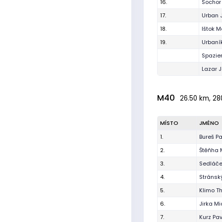
16.
Sochor
17.
Urban 
18.
Ištok M
19.
Urbaní
Spazier
Lazar 
M40
26.50 km, 28
MÍSTO
JMÉNO
1.
Bureš Pa
2.
Štěňha 
3.
Sedláče
4.
Stránský
5.
Klimo 
6.
Jirka Mi
7.
Kurz Pav