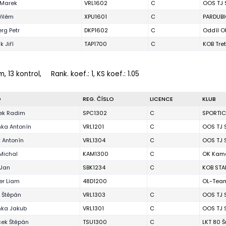
 Marek
VRL1602
C
OOS TJ 
Vilém
XPU1601
C
PARDUBI
rg Petr
DKP1602
C
Oddíl O
 Jiří
TAP1700
C
KOB Tre
m, 13 kontrol,
Rank. koef.
: 1, KS koef.: 1.05
O
REG. ČÍSLO
LICENCE
KLUB
ek Radim
SPC1302
C
SPORTI
ka Antonín
VRL1201
C
OOS TJ 
 Antonín
VRL1304
C
OOS TJ 
Michal
KAM1300
C
OK Kam
 Jan
SBK1234
C
KOB STA
er Liam
48D1200
OL-Team
 Štěpán
VRL1303
C
OOS TJ 
ka Jakub
VRL1301
C
OOS TJ 
ek Štěpán
TSU1300
C
LKT 80 