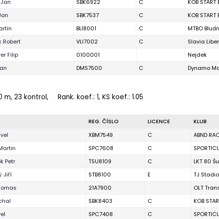
 Jan
SBK6922
C
KOB START 
Jan
SBK7537
C
KOB START 
artin
BLI8001
C
MTBO Bludn
k Robert
VLI7002
C
Slavia Libe
er Filip
0100001
Nejdek
Jan
DMS7500
C
Dynamo Ma
0 m, 23 kontrol,
Rank. koef.
: 1, KS koef.: 1.05
REG. ČÍSLO
LICENCE
KLUB
vel
XBM7549
C
ABND RA
Martin
SPC7608
C
SPORTIC
k Petr
TSU8109
C
LKT 80 Š
 Jiří
STB8100
E
TJ Stadi
Thomas
21A7900
OLT Tran
chal
SBK8403
C
KOB STAR
el
SPC7408
C
SPORTIC