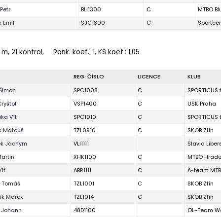
Petr
BLI1300
C
MTBO Bl
 Emil
SJC1300
C
Sportce
 m, 21 kontrol,
Rank. koef.
: 1, KS koef.: 1.05
REG. ČÍSLO
LICENCE
KLUB
Šimon
SPC1008
C
SPORTICUS 
ryštof
VSP1400
C
USK Praha
ka Vít
SPC1010
C
SPORTICUS 
k Matouš
TZL0910
C
SKOB Zlín
ek Jáchym
VLI1111
Slavia Liber
Martin
XHK1100
C
MTBO Hrade
ít
ABR1111
C
A-team MT
r Tomáš
TZL1001
C
SKOB Zlín
ík Marek
TZL1014
C
SKOB Zlín
r Johann
48D1100
OL-Team We