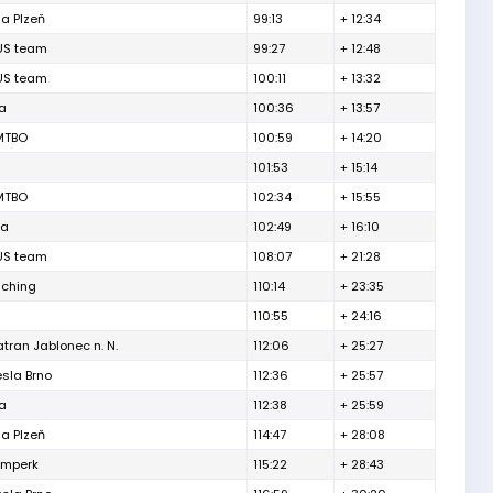
ia Plzeň
99:13
+ 12:34
US team
99:27
+ 12:48
US team
100:11
+ 13:32
a
100:36
+ 13:57
MTBO
100:59
+ 14:20
n
101:53
+ 15:14
MTBO
102:34
+ 15:55
va
102:49
+ 16:10
US team
108:07
+ 21:28
aching
110:14
+ 23:35
n
110:55
+ 24:16
tran Jablonec n. N.
112:06
+ 25:27
esla Brno
112:36
+ 25:57
a
112:38
+ 25:59
ia Plzeň
114:47
+ 28:08
umperk
115:22
+ 28:43