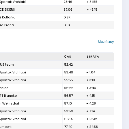
Spartak Vrchlabí
73:46
+ 31:55
CE BIKERS
87:06
+ 45:15
B Kotlářka
DISK
tra Praha
DISK
Mezičasy
ČAS
ZTRÁTA
CUS team
52:42
Spartak Vrchlabí
53:46
+ 1:04
Spartak Vrchlabí
55:55
+ 3:13
enice
56:22
+ 3:40
RT Blansko
56:57
+ 4:15
 Wehrsdorf
57:10
+ 4:28
Spartak Vrchlabí
59:56
+ 7:14
Spartak Vrchlabí
66:14
+ 13:32
Šumperk
77:40
+ 24:58