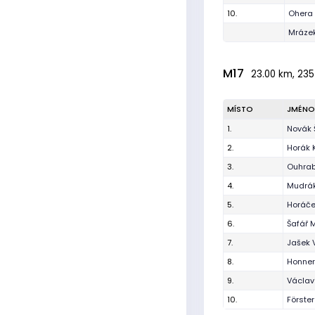
10.
Ohera 
Mrázek
M17
23.00 km, 235
MÍSTO
JMÉNO
1.
Novák 
2.
Horák K
3.
Ouhrab
4.
Mudrá
5.
Horáč
6.
Šafář 
7.
Jašek V
8.
Honne
9.
Václav
10.
Förste