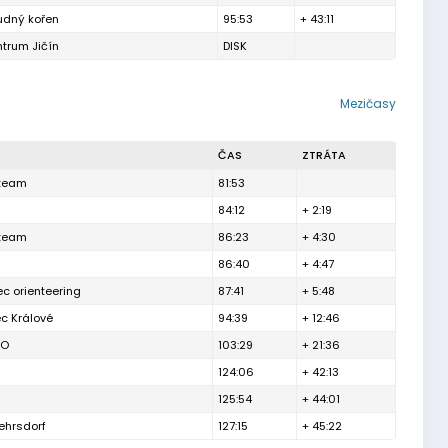
udný kořen
95:53
+ 43:11
ntrum Jičín
DISK
Mezičasy
ČAS
ZTRÁTA
team
81:53
84:12
+ 2:19
team
86:23
+ 4:30
86:40
+ 4:47
ec orienteering
87:41
+ 5:48
c Králové
94:39
+ 12:46
BO
103:29
+ 21:36
124:06
+ 42:13
125:54
+ 44:01
hrsdorf
127:15
+ 45:22