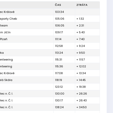
ČAS
ZTRÁTA
c Králové
103:34
 sporty Cheb
105:06
+ 1:32
 team
106:05
+ 2:31
um Jičín
109:17
+ 5:43
Plzeň
111:14
+ 7:40
112:58
+ 9:24
vka
113:24
+ 9:50
enteering
115:31
+ 11:57
enteering
115:36
+ 12:02
c Králové
117:08
+ 13:34
lá Skála
118:19
+ 14:45
123:12
+ 19:38
ec n. Č. l.
130:00
+ 26:26
ec n. Č. l.
130:17
+ 26:43
ec n. Č. l.
138:24
+ 34:50