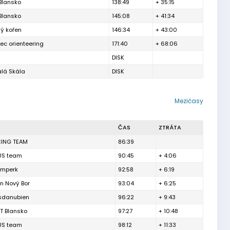
Blansko
138:49
+ 35:15
Blansko
145:08
+ 41:34
ý kořen
146:34
+ 43:00
rec orienteering
171:40
+ 68:06
DISK
lá Skála
DISK
Mezičasy
ČAS
ZTRÁTA
CING TEAM
86:39
US team
90:45
+ 4:06
umperk
92:58
+ 6:19
on Nový Bor
93:04
+ 6:25
sdanubien
96:22
+ 9:43
T Blansko
97:27
+ 10:48
US team
98:12
+ 11:33