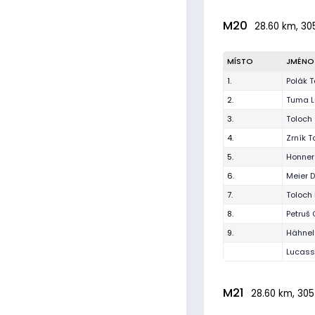
M20
28.60 km, 30
MÍSTO
JMÉNO
1.
Polák 
2.
Tuma L
3.
Toloch
4.
Zrník 
5.
Honner
6.
Meier 
7.
Toloch
8.
Petruš 
9.
Hähnel
Lucas
M21
28.60 km, 305