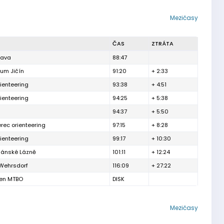
Mezičasy
ČAS
ZTRÁTA
tava
88:47
rum Jičín
91:20
+ 2:33
ienteering
93:38
+ 4:51
ienteering
94:25
+ 5:38
94:37
+ 5:50
erec orienteering
97:15
+ 8:28
ienteering
99:17
+ 10:30
iánské Lázně
101:11
+ 12:24
Wehrsdorf
116:09
+ 27:22
den MTBO
DISK
Mezičasy