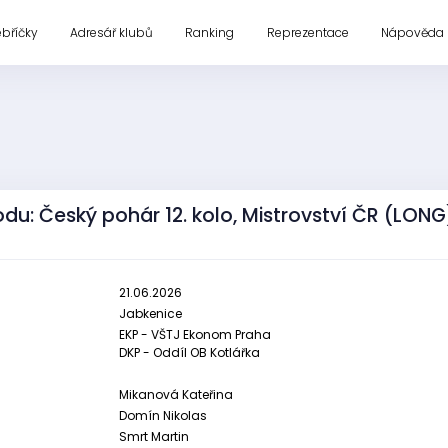
ebříčky
Adresář klubů
Ranking
Reprezentace
Nápověda
du: Český pohár 12. kolo, Mistrovství ČR (LONG
21.06.2026
Jabkenice
EKP - VŠTJ Ekonom Praha
DKP - Oddíl OB Kotlářka
Mikanová Kateřina
Domín Nikolas
Smrt Martin