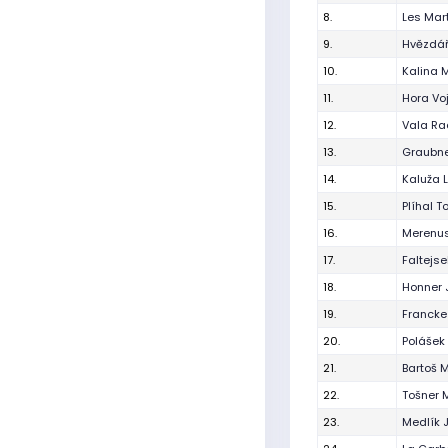
8.
Les Mar
9.
Hvězdář
10.
Kalina 
11.
Hora Vo
12.
Vala Ra
13.
Graubne
14.
Kaluža 
15.
Plíhal 
16.
Merenus
17.
Faltejs
18.
Honner 
19.
Francke
20.
Polášek
21.
Bartoš 
22.
Tošner 
23.
Medlík 