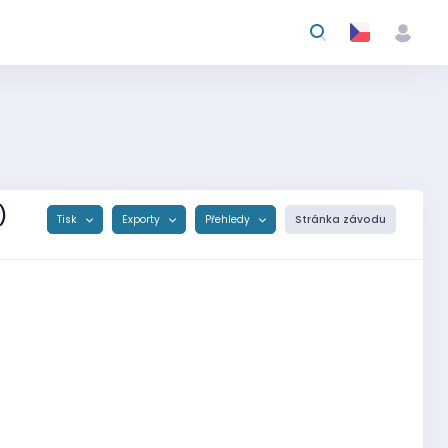
)
Tisk
Exporty
Přehledy
Stránka závodu