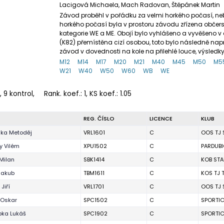
Lacigová Michaela, Mach Radovan, Štěpánek Martin
Závod proběhl v pořádku za velmi horkého počasí, ne
horkého počasí byla v prostoru závodu zřízena obče
kategorie WE a ME. Obojí bylo vyhlášeno a vyvěšeno v
(K82) přemístěna cizí osobou, toto bylo následně n
závod v dovednosti na kole na přilehlé louce, výsle
M12
M14
M17
M20
M21
M40
M45
M50
M5
W21
W40
W50
W60
WB
WE
, 9 kontrol,
Rank. koef.
: 1, KS koef.: 1.05
O
REG. ČÍSLO
LICENCE
KLUB
ka Metoděj
VRL1601
C
OOS TJ 
 Vilém
XPU1502
C
PARDUBI
Milan
SBK1414
C
KOB STA
Jakub
TBM1611
C
KOS TJ 
Jiří
VRL1701
C
OOS TJ 
 Oskar
SPC1502
C
SPORTI
ka Lukáš
SPC1902
C
SPORTI