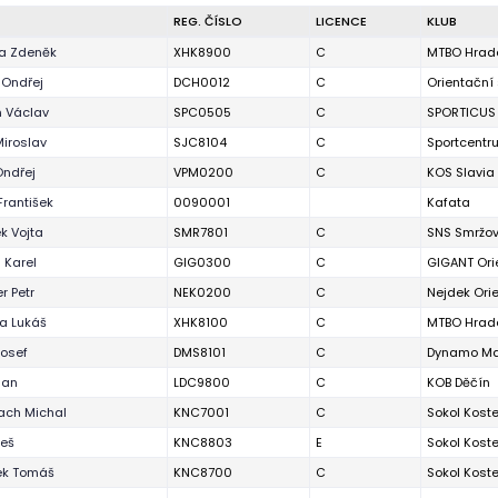
REG. ČÍSLO
LICENCE
KLUB
a Zdeněk
XHK8900
C
MTBO Hrade
 Ondřej
DCH0012
C
Orientační
 Václav
SPC0505
C
SPORTICUS
Miroslav
SJC8104
C
Sportcentr
Ondřej
VPM0200
C
KOS Slavia 
František
0090001
Kafata
k Vojta
SMR7801
C
SNS Smržo
 Karel
GIG0300
C
GIGANT Ori
r Petr
NEK0200
C
Nejdek Ori
ka Lukáš
XHK8100
C
MTBO Hrade
Josef
DMS8101
C
Dynamo Ma
Jan
LDC9800
C
KOB Děčín
ach Michal
KNC7001
C
Sokol Kostel
leš
KNC8803
E
Sokol Kostel
ek Tomáš
KNC8700
C
Sokol Kostel