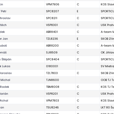
tin
VPM7906
C
KOS Slav
 Petr
SPC8207
E
SPORTIC
Miroslav
SPC8211
C
SPORTIC
jtěch
VSP8301
C
USK Prah
dek
ABR8401
C
A-team 
r Jan
TZL8236
E
SKOB Zlí
Luboš
ABR8200
C
A-team 
Tomáš
SJI8509
C
OK Jihla
 Štěpán
SPC8404
C
SPORTIC
ek Lukas
0180001
SV Mietr
Jaroslav
TZL7803
C
SKOB Zlí
 Michal
TJN8600
OOB TJ Ta
 Radek
TBM8008
C
KOS TJ T
Marián
VSP8201
C
USK Prah
Michal
VPM7803
C
KOS Slav
Jan
TSU8246
C
LKT 80 Š