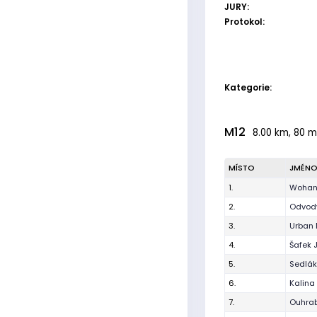
JURY:
Protokol:
Kategorie:
M12
8.00 km, 80 m
MÍSTO
JMÉN
1.
Wohan
2.
Odvody
3.
Urban 
4.
Šafek 
5.
Sedlák 
6.
Kalina
7.
Ouhrab