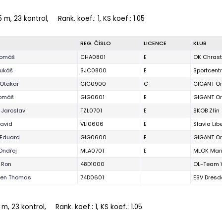
5 m, 23 kontrol,
Rank. koef.
: 1, KS koef.: 1.05
REG. ČÍSLO
LICENCE
KLUB
Tomáš
CHA0801
E
OK Chras
ukáš
SJC0800
E
Sportcent
 Otakar
GIG0900
C
GIGANT Or
Tomáš
GIG0601
E
GIGANT Or
 Jaroslav
TZL0701
E
SKOB Zlín
David
VLI0606
E
Slavia Lib
 Eduard
GIG0600
E
GIGANT Or
Ondřej
MLA0701
E
MLOK Mar
 Ron
48D1000
OL-Team 
sen Thomas
74D0601
ESV Dres
 m, 23 kontrol,
Rank. koef.
: 1, KS koef.: 1.05