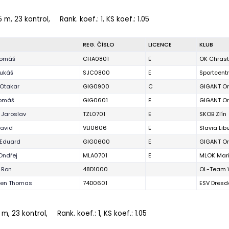
5 m, 23 kontrol,
Rank. koef.
: 1, KS koef.: 1.05
REG. ČÍSLO
LICENCE
KLUB
Tomáš
CHA0801
E
OK Chras
ukáš
SJC0800
E
Sportcent
 Otakar
GIG0900
C
GIGANT Or
Tomáš
GIG0601
E
GIGANT Or
 Jaroslav
TZL0701
E
SKOB Zlín
David
VLI0606
E
Slavia Lib
 Eduard
GIG0600
E
GIGANT Or
Ondřej
MLA0701
E
MLOK Mar
 Ron
48D1000
OL-Team 
sen Thomas
74D0601
ESV Dres
 m, 23 kontrol,
Rank. koef.
: 1, KS koef.: 1.05