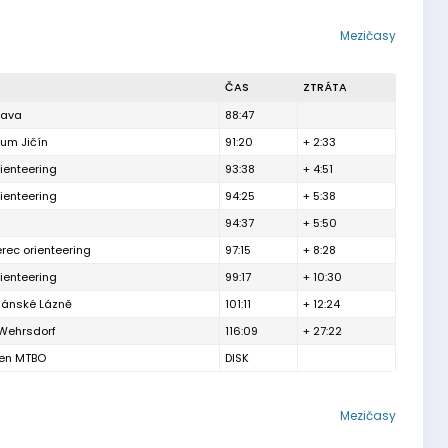
Mezičasy
ČAS
ZTRÁTA
tava
88:47
rum Jičín
91:20
+ 2:33
ienteering
93:38
+ 4:51
ienteering
94:25
+ 5:38
94:37
+ 5:50
erec orienteering
97:15
+ 8:28
ienteering
99:17
+ 10:30
iánské Lázně
101:11
+ 12:24
Wehrsdorf
116:09
+ 27:22
den MTBO
DISK
Mezičasy