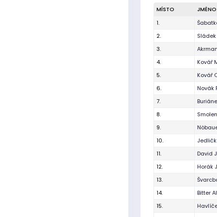
MÍSTO
JMÉNO
1.
Šabatk
2.
Sládek
3.
Akrman
4.
Kovář 
5.
Kovář 
6.
Novák 
7.
Buriáne
8.
Smolen
9.
Nöbaue
10.
Jedlič
11.
David 
12.
Horák 
13.
Švarcb
14.
Bitter A
15.
Havlíč