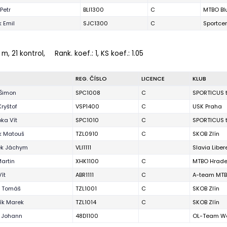
Petr
BLI1300
C
MTBO Bl
 Emil
SJC1300
C
Sportce
 m, 21 kontrol,
Rank. koef.
: 1, KS koef.: 1.05
REG. ČÍSLO
LICENCE
KLUB
Šimon
SPC1008
C
SPORTICUS 
ryštof
VSP1400
C
USK Praha
ka Vít
SPC1010
C
SPORTICUS 
k Matouš
TZL0910
C
SKOB Zlín
ek Jáchym
VLI1111
Slavia Liber
Martin
XHK1100
C
MTBO Hrade
ít
ABR1111
C
A-team MT
r Tomáš
TZL1001
C
SKOB Zlín
ík Marek
TZL1014
C
SKOB Zlín
r Johann
48D1100
OL-Team We