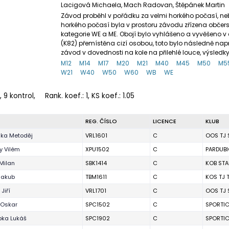
Lacigová Michaela, Mach Radovan, Štěpánek Martin
Závod proběhl v pořádku za velmi horkého počasí, ne
horkého počasí byla v prostoru závodu zřízena obče
kategorie WE a ME. Obojí bylo vyhlášeno a vyvěšeno v
(K82) přemístěna cizí osobou, toto bylo následně n
závod v dovednosti na kole na přilehlé louce, výsle
M12
M14
M17
M20
M21
M40
M45
M50
M5
W21
W40
W50
W60
WB
WE
, 9 kontrol,
Rank. koef.
: 1, KS koef.: 1.05
O
REG. ČÍSLO
LICENCE
KLUB
ka Metoděj
VRL1601
C
OOS TJ 
 Vilém
XPU1502
C
PARDUBI
Milan
SBK1414
C
KOB STA
Jakub
TBM1611
C
KOS TJ 
Jiří
VRL1701
C
OOS TJ 
 Oskar
SPC1502
C
SPORTI
ka Lukáš
SPC1902
C
SPORTI