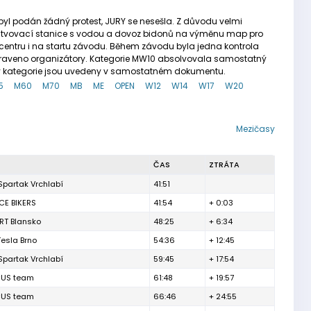
byl podán žádný protest, JURY se nesešla. Z důvodu velmi
rstvovací stanice s vodou a dovoz bidonů na výměnu map pro
 centru i na startu závodu. Během závodu byla jedna kontrola
apraveno organizátory. Kategorie MW10 absolvovala samostatný
dky kategorie jsou uvedeny v samostatném dokumentu.
5
M60
M70
MB
ME
OPEN
W12
W14
W17
W20
Mezičasy
ČAS
ZTRÁTA
Spartak Vrchlabí
41:51
CE BIKERS
41:54
+ 0:03
RT Blansko
48:25
+ 6:34
Tesla Brno
54:36
+ 12:45
Spartak Vrchlabí
59:45
+ 17:54
CUS team
61:48
+ 19:57
CUS team
66:46
+ 24:55