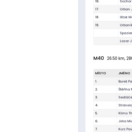
16.
Sochor
17.
Urban 
18.
Ištok M
19.
Urbaní
Spazier
Lazar 
M40
26.50 km, 28
MÍSTO
JMÉNO
1.
Bureš Pa
2.
Štěňha 
3.
Sedláče
4.
Stránský
5.
Klimo 
6.
Jirka Mi
7.
Kurz Pav