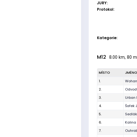
JURY:
Protokol:
Kategorie:
M12
8.00 km, 80 m
MÍSTO
JMÉN
1.
Wohan
2.
Odvody
3.
Urban 
4.
Šafek 
5.
Sedlák 
6.
Kalina
7.
Ouhrab