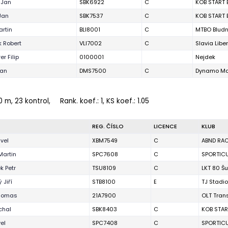
 Jan
SBK6922
C
KOB START 
Jan
SBK7537
C
KOB START 
artin
BLI8001
C
MTBO Bludn
k Robert
VLI7002
C
Slavia Libe
er Filip
0100001
Nejdek
Jan
DMS7500
C
Dynamo Ma
0 m, 23 kontrol,
Rank. koef.
: 1, KS koef.: 1.05
REG. ČÍSLO
LICENCE
KLUB
vel
XBM7549
C
ABND RA
Martin
SPC7608
C
SPORTIC
k Petr
TSU8109
C
LKT 80 Š
 Jiří
STB8100
E
TJ Stadi
Thomas
21A7900
OLT Tran
chal
SBK8403
C
KOB STAR
el
SPC7408
C
SPORTIC