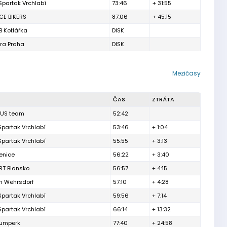
Spartak Vrchlabí
73:46
+ 31:55
CE BIKERS
87:06
+ 45:15
B Kotlářka
DISK
tra Praha
DISK
Mezičasy
ČAS
ZTRÁTA
CUS team
52:42
Spartak Vrchlabí
53:46
+ 1:04
Spartak Vrchlabí
55:55
+ 3:13
enice
56:22
+ 3:40
RT Blansko
56:57
+ 4:15
 Wehrsdorf
57:10
+ 4:28
Spartak Vrchlabí
59:56
+ 7:14
Spartak Vrchlabí
66:14
+ 13:32
Šumperk
77:40
+ 24:58