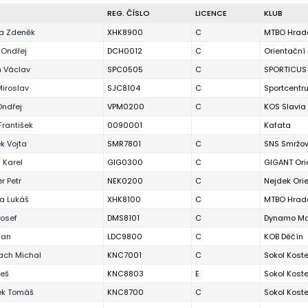
REG. ČÍSLO
LICENCE
KLUB
a Zdeněk
XHK8900
C
MTBO Hrade
 Ondřej
DCH0012
C
Orientační
 Václav
SPC0505
C
SPORTICUS
Miroslav
SJC8104
C
Sportcentr
Ondřej
VPM0200
C
KOS Slavia 
František
0090001
Kafata
k Vojta
SMR7801
C
SNS Smržo
 Karel
GIG0300
C
GIGANT Ori
r Petr
NEK0200
C
Nejdek Ori
ka Lukáš
XHK8100
C
MTBO Hrade
Josef
DMS8101
C
Dynamo Ma
Jan
LDC9800
C
KOB Děčín
ach Michal
KNC7001
C
Sokol Kostel
leš
KNC8803
E
Sokol Kostel
ek Tomáš
KNC8700
C
Sokol Kostel