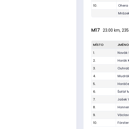
10.
Ohera 
Mrázek
M17
23.00 km, 235
MÍSTO
JMÉNO
1.
Novák 
2.
Horák K
3.
Ouhrab
4.
Mudrá
5.
Horáč
6.
Šafář 
7.
Jašek V
8.
Honne
9.
Václav
10.
Förste