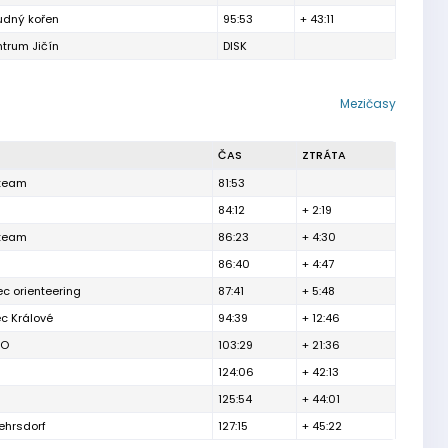
udný kořen
95:53
+ 43:11
ntrum Jičín
DISK
Mezičasy
ČAS
ZTRÁTA
team
81:53
84:12
+ 2:19
team
86:23
+ 4:30
86:40
+ 4:47
ec orienteering
87:41
+ 5:48
c Králové
94:39
+ 12:46
BO
103:29
+ 21:36
124:06
+ 42:13
125:54
+ 44:01
hrsdorf
127:15
+ 45:22