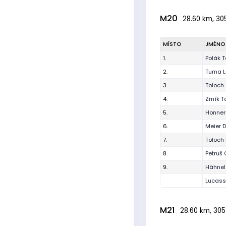
M20
28.60 km, 30
MÍSTO
JMÉNO
1.
Polák 
2.
Tuma L
3.
Toloch
4.
Zrník 
5.
Honner
6.
Meier 
7.
Toloch
8.
Petruš 
9.
Hähnel
Lucas
M21
28.60 km, 305