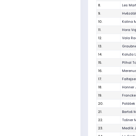
8.
Les Mar
9.
Hvězdář
10.
Kalina 
11.
Hora Vo
12.
Vala Ra
13.
Graubne
14.
Kaluža 
15.
Plíhal 
16.
Merenus
17.
Faltejs
18.
Honner 
19.
Francke
20.
Polášek
21.
Bartoš 
22.
Tošner 
23.
Medlík 