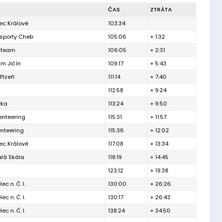
ČAS
ZTRÁTA
c Králové
103:34
 sporty Cheb
105:06
+ 1:32
 team
106:05
+ 2:31
um Jičín
109:17
+ 5:43
Plzeň
111:14
+ 7:40
112:58
+ 9:24
vka
113:24
+ 9:50
enteering
115:31
+ 11:57
enteering
115:36
+ 12:02
c Králové
117:08
+ 13:34
lá Skála
118:19
+ 14:45
123:12
+ 19:38
ec n. Č. l.
130:00
+ 26:26
ec n. Č. l.
130:17
+ 26:43
ec n. Č. l.
138:24
+ 34:50