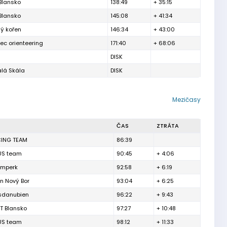
Blansko
138:49
+ 35:15
Blansko
145:08
+ 41:34
ý kořen
146:34
+ 43:00
rec orienteering
171:40
+ 68:06
DISK
lá Skála
DISK
Mezičasy
ČAS
ZTRÁTA
CING TEAM
86:39
US team
90:45
+ 4:06
umperk
92:58
+ 6:19
on Nový Bor
93:04
+ 6:25
sdanubien
96:22
+ 9:43
T Blansko
97:27
+ 10:48
US team
98:12
+ 11:33