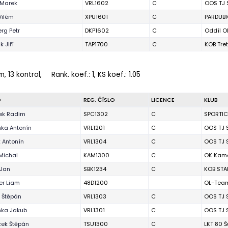
 Marek
VRL1602
C
OOS TJ 
Vilém
XPU1601
C
PARDUBI
rg Petr
DKP1602
C
Oddíl O
 Jiří
TAP1700
C
KOB Tre
m, 13 kontrol,
Rank. koef.
: 1, KS koef.: 1.05
O
REG. ČÍSLO
LICENCE
KLUB
ek Radim
SPC1302
C
SPORTI
ka Antonín
VRL1201
C
OOS TJ 
 Antonín
VRL1304
C
OOS TJ 
Michal
KAM1300
C
OK Kam
 Jan
SBK1234
C
KOB STA
er Liam
48D1200
OL-Team
 Štěpán
VRL1303
C
OOS TJ 
ka Jakub
VRL1301
C
OOS TJ 
ek Štěpán
TSU1300
C
LKT 80 