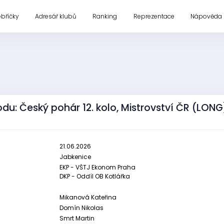
ebříčky
Adresář klubů
Ranking
Reprezentace
Nápověda
du: Český pohár 12. kolo, Mistrovství ČR (LONG
21.06.2026
Jabkenice
EKP - VŠTJ Ekonom Praha
DKP - Oddíl OB Kotlářka
Mikanová Kateřina
Domín Nikolas
Smrt Martin