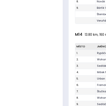
8.
Novák
9.
Bártík 
Štembe
Veruňák
M14
13.80 km, 160 
MÍSTO
JMÉN
1.
Rypáč
2.
Wohan
3.
Sedlák
4.
Mišek 
5.
Urban
6.
Fremd
7.
Štučka
8.
Wohan
9.
Sedláč