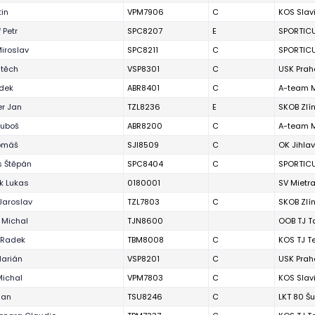
tin
VPM7906
C
KOS Slav
 Petr
SPC8207
E
SPORTIC
Miroslav
SPC8211
C
SPORTIC
jtěch
VSP8301
C
USK Prah
dek
ABR8401
C
A-team 
r Jan
TZL8236
E
SKOB Zlí
Luboš
ABR8200
C
A-team 
Tomáš
SJI8509
C
OK Jihla
 Štěpán
SPC8404
C
SPORTIC
ek Lukas
0180001
SV Mietr
Jaroslav
TZL7803
C
SKOB Zlí
 Michal
TJN8600
OOB TJ Ta
 Radek
TBM8008
C
KOS TJ T
Marián
VSP8201
C
USK Prah
Michal
VPM7803
C
KOS Slav
Jan
TSU8246
C
LKT 80 Š