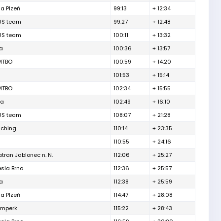
ia Plzeň
99:13
+ 12:34
US team
99:27
+ 12:48
US team
100:11
+ 13:32
a
100:36
+ 13:57
MTBO
100:59
+ 14:20
n
101:53
+ 15:14
MTBO
102:34
+ 15:55
va
102:49
+ 16:10
US team
108:07
+ 21:28
aching
110:14
+ 23:35
n
110:55
+ 24:16
tran Jablonec n. N.
112:06
+ 25:27
esla Brno
112:36
+ 25:57
a
112:38
+ 25:59
ia Plzeň
114:47
+ 28:08
umperk
115:22
+ 28:43