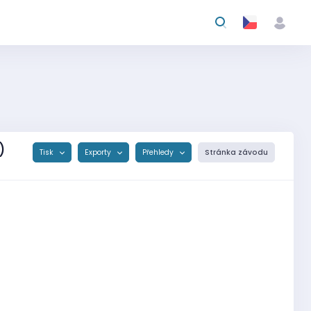
)
Tisk
Exporty
Přehledy
Stránka závodu