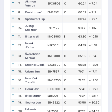
Akrman
7.
SPC0505
C
60:24
+ 7:04
Václav
8.
David Josef
DMS8101
C
60:37
+ 7:17
9.
Spazierer Filip
0100001
60:47
+ 7:27
Jüling
10.
14H7400
61:32
+ 8:12
Krisztián
11.
Bitter Aleš
KNC8803
E
63:30
+ 10:10
Horák
12.
NEK0301
C
64:59
+ 11:39
Jáchym
Švarcbach
13.
KNC7001
C
65:05
+ 11:45
Michal
14.
Drobník Lukáš
SJC8500
C
65:28
+ 12:08
15.
Urban Jan
SBK7537
C
71:01
+ 17:41
Havlíček
16.
KNC8700
C
72:28
+ 19:08
Tomáš
17.
Horák Jan
LDC9800
C
72:48
+ 19:28
18.
Ištok Martin
BLI8001
C
75:34
+ 22:14
19.
Sochor Jan
SBK6922
C
83:50
+ 30:30
Urbaník
20.
VLI7002
C
87:25
+ 34:05