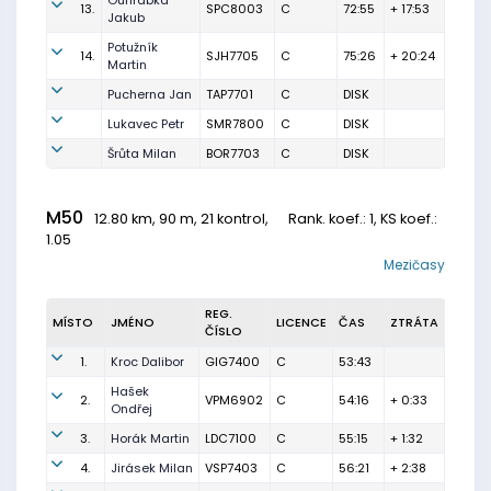
Ouhrabka
13.
SPC8003
C
72:55
+ 17:53
Jakub
Potužník
14.
SJH7705
C
75:26
+ 20:24
Martin
Pucherna Jan
TAP7701
C
DISK
Lukavec Petr
SMR7800
C
DISK
Šrůta Milan
BOR7703
C
DISK
M50
12.80 km, 90 m, 21 kontrol,
Rank. koef.
: 1, KS koef.:
1.05
Mezičasy
REG.
MÍSTO
JMÉNO
LICENCE
ČAS
ZTRÁTA
ČÍSLO
1.
Kroc Dalibor
GIG7400
C
53:43
Hašek
2.
VPM6902
C
54:16
+ 0:33
Ondřej
3.
Horák Martin
LDC7100
C
55:15
+ 1:32
4.
Jirásek Milan
VSP7403
C
56:21
+ 2:38