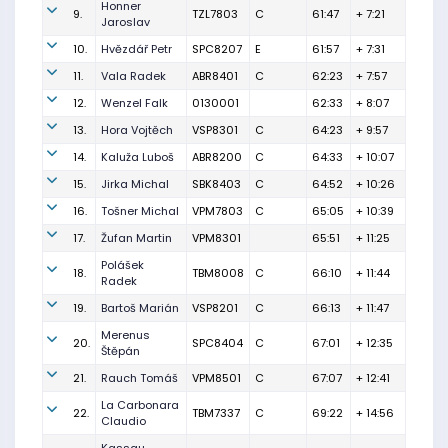
Honner
9.
TZL7803
C
61:47
+ 7:21
Jaroslav
10.
Hvězdář Petr
SPC8207
E
61:57
+ 7:31
11.
Vala Radek
ABR8401
C
62:23
+ 7:57
12.
Wenzel Falk
0130001
62:33
+ 8:07
13.
Hora Vojtěch
VSP8301
C
64:23
+ 9:57
14.
Kaluža Luboš
ABR8200
C
64:33
+ 10:07
15.
Jirka Michal
SBK8403
C
64:52
+ 10:26
16.
Tošner Michal
VPM7803
C
65:05
+ 10:39
17.
Žufan Martin
VPM8301
65:51
+ 11:25
Polášek
18.
TBM8008
C
66:10
+ 11:44
Radek
19.
Bartoš Marián
VSP8201
C
66:13
+ 11:47
Merenus
20.
SPC8404
C
67:01
+ 12:35
Štěpán
21.
Rauch Tomáš
VPM8501
C
67:07
+ 12:41
La Carbonara
22.
TBM7337
C
69:22
+ 14:56
Claudio