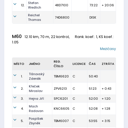
Stefan
12.
48D7100
73:22
+ 20:06
Wedlich
Reichel
74D6800
DISK
Thomas
M60
12.10 km, 70 m, 22 kontrol,
Rank. koef.
: 1, KS koef.:
1.05
Mezičasy
REG.
MÍSTO
JMÉNO
LICENCE
ČAS
ZTRÁTA
ČÍSLO
Tišnovský
1.
TBM6620
C
50:40
Zdeněk
Křeček
2.
ZPV6213
C
51:23
+ 0:43
Miroslav
3.
Hejna Jiří
SPC6201
C
52:00
+ 1:20
Mach
4.
KNC6605
C
52:08
+ 1:28
Radovan
Pospíšek
5.
TBM6007
C
53:55
+ 3:15
Zbyněk