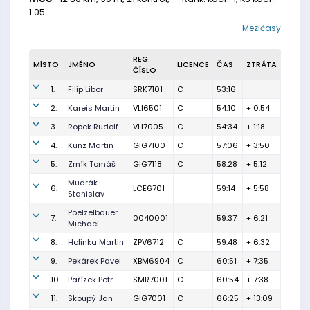
1.05
Mezičasy
REG.
MÍSTO
JMÉNO
LICENCE
ČAS
ZTRÁTA
ČÍSLO
1.
Filip Libor
SRK7101
C
53:16
2.
Kareis Martin
VLI6501
C
54:10
+ 0:54
3.
Ropek Rudolf
VLI7005
C
54:34
+ 1:18
4.
Kunz Martin
GIG7100
C
57:06
+ 3:50
5.
Zrník Tomáš
GIG7118
C
58:28
+ 5:12
Mudrák
6.
LCE6701
59:14
+ 5:58
Stanislav
Poelzelbauer
7.
0040001
59:37
+ 6:21
Michael
8.
Holinka Martin
ZPV6712
C
59:48
+ 6:32
9.
Pekárek Pavel
XBM6904
C
60:51
+ 7:35
10.
Pařízek Petr
SMR7001
C
60:54
+ 7:38
11.
Skoupý Jan
GIG7001
C
66:25
+ 13:09