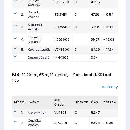
1.
SZP5200
C
46:35
Zdeněk
Dravetz
2.
TZL5418
C
47:29
+ 0:54
Walter
Maennel
3.
BOR5501
C
50:05
+ 3:30
Harald
Fremder
4.
48D5600
59:37
+ 13:02
Dietmar
5.
Kadlec Luděk
VEY5600
C
64:29
+ 17:54
Deseő László
14H4300
DISK
MB
10.20 km, 65 m, 19 kontrol,
Rank. koef.
: 1, KS koef.:
1.05
Mezičasy
REG.
MÍSTO
JMÉNO
LICENCE
ČAS
ZTRÁTA
ČÍSLO
1.
Meier Milan
VLI7301
C
52:47
Čepička
2.
SLA7201
C
53:26
+ 0:39
Václav