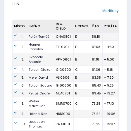
1.05
Mezičasy
REG.
MÍSTO
JMÉNO
LICENCE
ČAS
ZTRÁTA
ČÍSLO
1.
Polák Tomáš
CHA0801
E
56:18
Honner
2.
TZL0701
E
61:08
+ 4:50
Jaroslav
Svoboda
3.
VPM0601
E
61:18
+ 5:00
Antonín
4.
Toloch Otakar
GIG0900
C
61:36
+ 5:18
5.
Meier David
VLI0606
E
63:38
+ 7:20
6.
Toloch Eduard
GIG0600
E
65:43
+ 9:25
7.
Petruš Ondřej
MLA0701
E
69:45
+ 13:27
Weber
8.
SMR0700
C
73:28
+ 17:10
Maxmilian
9.
Hähnel Ron
48D1000
75:24
+ 19:06
Lucassen
10.
74D0601
75:25
+ 19:07
Thomas