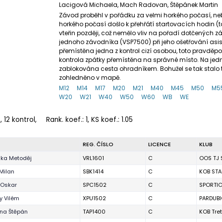
Lacigová Michaela, Mach Radovan, Štěpánek Martin
Závod proběhl v pořádku za velmi horkého počasí, ne
horkého počasí došlo k přehřátí startovacích hodin (tab
vteřin později, což nemělo vliv na pořadí dotčených
jednoho závodníka (VSP7500) při jeho ošetřování asist
přemístěna jedna z kontrol cizí osobou, toto pravděp
kontrola zpátky přemístěna na správné místo. Na je
zablokována cesta ohradníkem. Bohužel se tak stalo
zohledněno v mapě.
M12
M14
M17
M20
M21
M40
M45
M50
M5
W20
W21
W40
W50
W60
WB
WE
 12 kontrol,
Rank. koef.
: 1, KS koef.: 1.05
O
REG. ČÍSLO
LICENCE
KLUB
ka Metoděj
VRL1601
C
OOS TJ 
Milan
SBK1414
C
KOB STA
 Oskar
SPC1502
C
SPORTI
 Vilém
XPU1502
C
PARDUBI
na Štěpán
TAP1400
C
KOB Tre