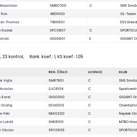
Maxmilian
SMR0700
C
SNS Smrž
 Ron
48D1000
OL-Team 
sen Thomas
74D0601
ESV Dres
e Radek
SPC0807
C
SPORTICU
Tomáš
GIG0601
E
GIGANT Or
, 23 kontrol,
Rank. koef.
: 1, KS koef.: 1.05
REG. ČÍSLO
LICENCE
KLUB
k Vojta
SMR7801
C
SNS Smrž
Miroslav
SJC8104
C
Sportcentr
 Karel
GIG0300
C
GIGANT Or
 Ondřej
DCH0012
C
Orientačn
r Petr
NEK0200
C
Nejdek Ori
ka Lukáš
XHK8100
C
MTBO Hrad
 Václav
SPC0505
C
SPORTICU