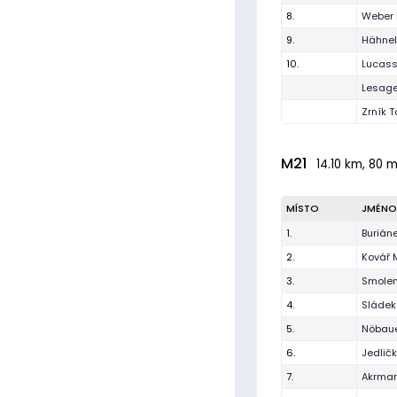
8.
Weber 
9.
Hähnel
10.
Lucas
Lesag
Zrník 
M21
14.10 km, 80 m
MÍSTO
JMÉNO
1.
Buriáne
2.
Kovář 
3.
Smolen
4.
Sládek
5.
Nöbaue
6.
Jedlič
7.
Akrman