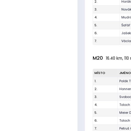
2.
Horák
3.
Novák
4.
Mudr
5.
Šafář
6.
Jašek
7.
Václa
M20
16.40 km, 110
MÍSTO
JMÉNO
1.
Polák 
2.
Honner
3.
Svobod
4.
Toloch
5.
Meier 
6.
Toloch
7.
Petruš