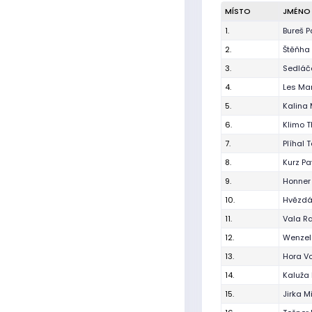
MÍSTO
JMÉNO
1.
Bureš P
2.
Štěňha 
3.
Sedláče
4.
Les Mar
5.
Kalina 
6.
Klimo 
7.
Plíhal 
8.
Kurz Pa
9.
Honner
10.
Hvězdář
11.
Vala R
12.
Wenzel
13.
Hora Vo
14.
Kaluža
15.
Jirka M