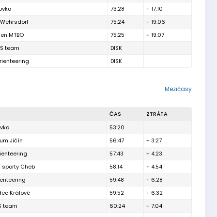
ovka
73:28
+ 17:10
Wehrsdorf
75:24
+ 19:06
den MTBO
75:25
+ 19:07
S team
DISK
ienteering
DISK
Mezičasy
ČAS
ZTRÁTA
ovka
53:20
um Jičín
56:47
+ 3:27
ienteering
57:43
+ 4:23
í sporty Cheb
58:14
+ 4:54
enteering
59:48
+ 6:28
ec Králové
59:52
+ 6:32
S team
60:24
+ 7:04