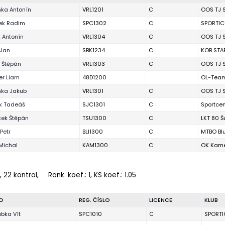
ka Antonín
VRL1201
C
OOS TJ S
ek Radim
SPC1302
C
SPORTIC
 Antonín
VRL1304
C
OOS TJ S
 Jan
SBK1234
C
KOB STA
 Štěpán
VRL1303
C
OOS TJ S
er Liam
48D1200
OL-Team
ka Jakub
VRL1301
C
OOS TJ S
k Tadeáš
SJC1301
C
Sportcen
ek Štěpán
TSU1300
C
LKT 80 
Petr
BLI1300
C
MTBO Bl
Michal
KAM1300
C
OK Kam
, 22 kontrol,
Rank. koef.
: 1, KS koef.: 1.05
O
REG. ČÍSLO
LICENCE
KLUB
bka Vít
SPC1010
C
SPORTI