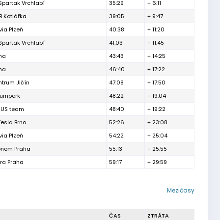
Spartak Vrchlabí
35:29
+ 6:11
B Kotlářka
39:05
+ 9:47
via Plzeň
40:38
+ 11:20
Spartak Vrchlabí
41:03
+ 11:45
ha
43:43
+ 14:25
ha
46:40
+ 17:22
ntrum Jičín
47:08
+ 17:50
Šumperk
48:22
+ 19:04
CUS team
48:40
+ 19:22
Tesla Brno
52:26
+ 23:08
via Plzeň
54:22
+ 25:04
onom Praha
55:13
+ 25:55
tra Praha
59:17
+ 29:59
Mezičasy
ČAS
ZTRÁTA