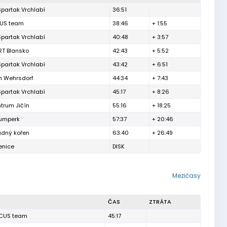
partak Vrchlabí
36:51
US team
38:46
+ 1:55
partak Vrchlabí
40:48
+ 3:57
RT Blansko
42:43
+ 5:52
partak Vrchlabí
43:42
+ 6:51
 Wehrsdorf
44:34
+ 7:43
partak Vrchlabí
45:17
+ 8:26
trum Jičín
55:16
+ 18:25
Šumperk
57:37
+ 20:46
udný kořen
63:40
+ 26:49
enice
DISK
Mezičasy
ČAS
ZTRÁTA
CUS team
45:17