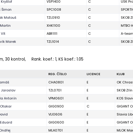
 Kryštof
VSP1400
C
USK Pr
 Šimon
SPC1008
C
SPORTI
ák Matouš
TZL0910
C
SKOB Z
 Martin
XHK1100
C
MTBO H
 Vít
ABR1111
C
A-tea
vík Marek
TZL1014
C
SKOB Z
 m, 30 kontrol,
Rank. koef.
: 1, KS koef.: 1.05
REG. ČÍSLO
LICENCE
KLUB
Tomáš
CHA0801
E
OK Chras
 Jaroslav
TZL0701
E
SKOB Zlín
a Antonín
VPM0601
E
KOS Slavi
 Otakar
GIG0900
C
GIGANT Or
David
VLI0606
E
Slavia Li
 Eduard
GIG0600
E
GIGANT Or
 Ondřej
MLA0701
E
MLOK Mar