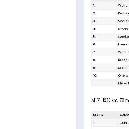
1.
Wohan
2.
Rypáč
3.
Sedlák
4.
Urban
5.
Štučka
6.
Fremd
7.
Wohan
8.
Drobní
9.
Sedláč
10.
Ohera 
Mišek 
M17
12.10 km, 70 m
MÍSTO
JMÉN
1.
Ouhra