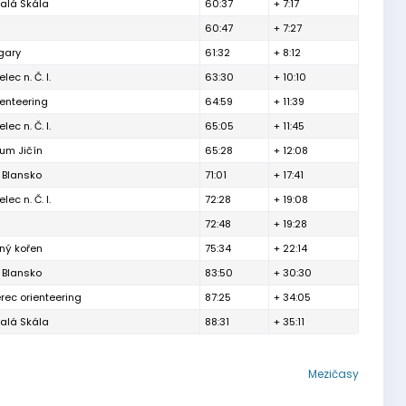
alá Skála
60:37
+ 7:17
60:47
+ 7:27
gary
61:32
+ 8:12
lec n. Č. l.
63:30
+ 10:10
enteering
64:59
+ 11:39
lec n. Č. l.
65:05
+ 11:45
um Jičín
65:28
+ 12:08
 Blansko
71:01
+ 17:41
lec n. Č. l.
72:28
+ 19:08
72:48
+ 19:28
ný kořen
75:34
+ 22:14
 Blansko
83:50
+ 30:30
erec orienteering
87:25
+ 34:05
alá Skála
88:31
+ 35:11
Mezičasy