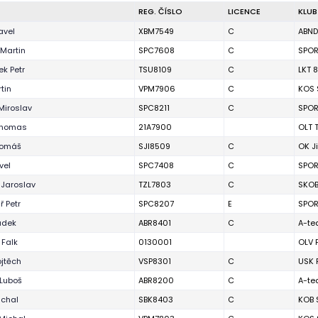
REG. ČÍSLO
LICENCE
KLUB
avel
XBM7549
C
ABND
Martin
SPC7608
C
SPOR
k Petr
TSU8109
C
LKT 
tin
VPM7906
C
KOS 
Miroslav
SPC8211
C
SPOR
Thomas
21A7900
OLT 
Tomáš
SJI8509
C
OK J
vel
SPC7408
C
SPOR
 Jaroslav
TZL7803
C
SKOB
 Petr
SPC8207
E
SPOR
adek
ABR8401
C
A-te
 Falk
0130001
OLV 
jtěch
VSP8301
C
USK 
 Luboš
ABR8200
C
A-te
ichal
SBK8403
C
KOB 