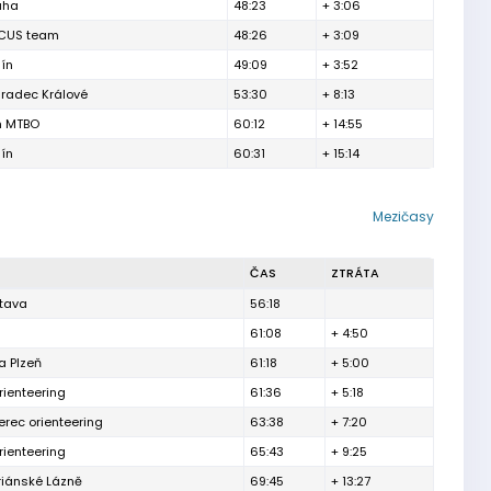
aha
48:23
+ 3:06
CUS team
48:26
+ 3:09
lín
49:09
+ 3:52
radec Králové
53:30
+ 8:13
m MTBO
60:12
+ 14:55
lín
60:31
+ 15:14
Mezičasy
ČAS
ZTRÁTA
tava
56:18
61:08
+ 4:50
a Plzeň
61:18
+ 5:00
ienteering
61:36
+ 5:18
berec orienteering
63:38
+ 7:20
ienteering
65:43
+ 9:25
iánské Lázně
69:45
+ 13:27