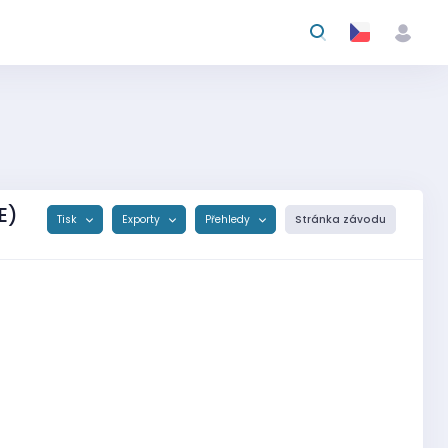
E)
Tisk
Exporty
Přehledy
Stránka závodu