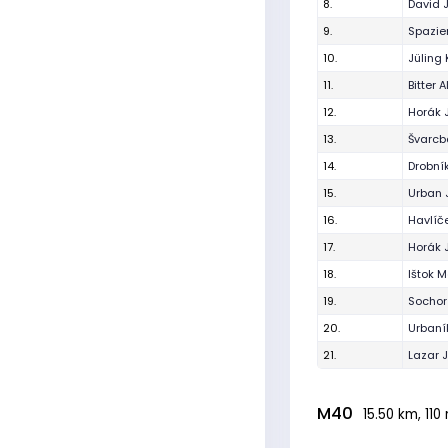
8.
David 
9.
Spazier
10.
Jüling 
11.
Bitter A
12.
Horák
13.
Švarcb
14.
Drobní
15.
Urban 
16.
Havlíč
17.
Horák 
18.
Ištok M
19.
Sochor
20.
Urbaní
21.
Lazar 
M40
15.50 km, 110