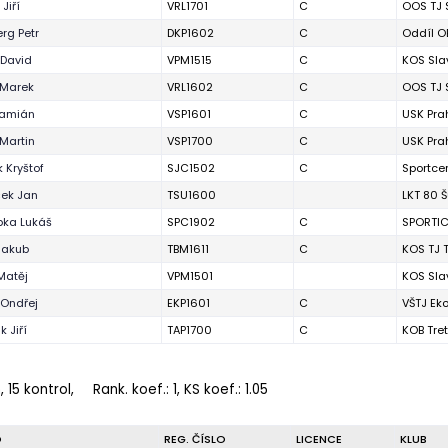
Jiří
VRL1701
C
OOS TJ 
rg Petr
DKP1602
C
Oddíl O
David
VPM1515
C
KOS Sla
 Marek
VRL1602
C
OOS TJ 
Damián
VSP1601
C
USK Pra
 Martin
VSP1700
C
USK Pra
 Kryštof
SJC1502
C
Sportce
ek Jan
TSU1600
LKT 80 
ka Lukáš
SPC1902
C
SPORTI
Jakub
TBM1611
C
KOS TJ 
Matěj
VPM1501
KOS Sla
 Ondřej
EKP1601
C
VŠTJ Ek
 Jiří
TAP1700
C
KOB Tre
, 15 kontrol,
Rank. koef.
: 1, KS koef.: 1.05
O
REG. ČÍSLO
LICENCE
KLUB