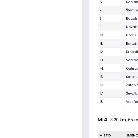
6.
Sedlák 
7.
Štembe
8.
Rauch 
9.
Novák
10.
Hora 
11.
Bartoš
12.
Drobník
13.
Sedláč
14.
Ouhrab
15.
Šafek 
16.
Žufan 
17.
Ševčík
18.
Veruňák
M14
8.20 km, 65 m
MÍSTO
JMÉN