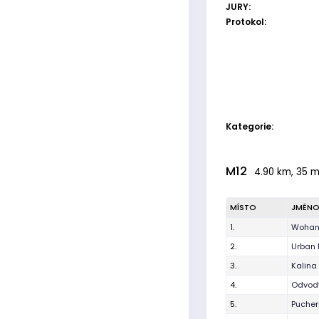
JURY:
Protokol:
Kategorie:
M12
4.90 km, 35 m,
MÍSTO
JMÉN
1.
Wohan
2.
Urban 
3.
Kalina
4.
Odvody
5.
Pucher