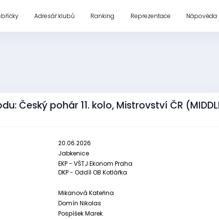
ebříčky
Adresář klubů
Ranking
Reprezentace
Nápověda
du: Český pohár 11. kolo, Mistrovství ČR (MIDDL
20.06.2026
Jabkenice
EKP - VŠTJ Ekonom Praha
DKP - Oddíl OB Kotlářka
Mikanová Kateřina
Domín Nikolas
Pospíšek Marek