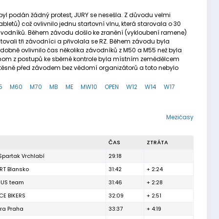
byl podán žádný protest, JURY se nesešla. Z důvodu velmi
letů) což ovlivnilo jednu startovní vlnu, která starovala o 30
 závodníků. Během závodu došlo ke zranění (vykloubení ramene)
ovali tři závodníci a přivolala se RZ. Během závodu byla
odobně ovlivnilo čas několika závodníků z M50 a M55 než byla
dnom z postupů ke sběrné kontrole byla místním zemědělcem
 těsně před závodem bez vědomí organizátorů a toto nebylo
5
M60
M70
MB
ME
MW10
OPEN
W12
W14
W17
Mezičasy
ČAS
ZTRÁTA
Spartak Vrchlabí
29:18
RT Blansko
31:42
+ 2:24
CUS team
31:46
+ 2:28
CE BIKERS
32:09
+ 2:51
tra Praha
33:37
+ 4:19