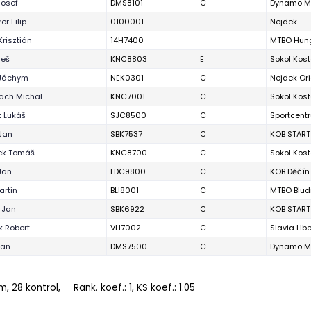
Josef
DMS8101
C
Dynamo M
er Filip
0100001
Nejdek
Krisztián
14H7400
MTBO Hun
leš
KNC8803
E
Sokol Koste
 Jáchym
NEK0301
C
Nejdek Ori
ach Michal
KNC7001
C
Sokol Koste
k Lukáš
SJC8500
C
Sportcentr
Jan
SBK7537
C
KOB START
ek Tomáš
KNC8700
C
Sokol Koste
Jan
LDC9800
C
KOB Děčín
artin
BLI8001
C
MTBO Blud
 Jan
SBK6922
C
KOB START
k Robert
VLI7002
C
Slavia Lib
Jan
DMS7500
C
Dynamo M
 m, 28 kontrol,
Rank. koef.
: 1, KS koef.: 1.05