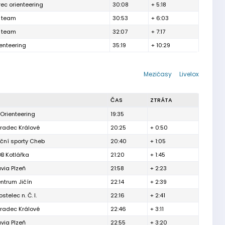
rec orienteering
30:08
+ 5:18
 team
30:53
+ 6:03
 team
32:07
+ 7:17
enteering
35:19
+ 10:29
Mezičasy
Livelox
ČAS
ZTRÁTA
Orienteering
19:35
radec Králové
20:25
+ 0:50
ční sporty Cheb
20:40
+ 1:05
B Kotlářka
21:20
+ 1:45
via Plzeň
21:58
+ 2:23
ntrum Jičín
22:14
+ 2:39
stelec n. Č. l.
22:16
+ 2:41
radec Králové
22:46
+ 3:11
via Plzeň
22:55
+ 3:20