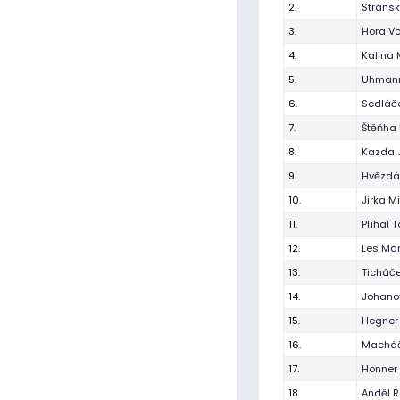
2.
Stránsk
3.
Hora Vo
4.
Kalina 
5.
Uhmann
6.
Sedláče
7.
Štěňha 
8.
Kazda J
9.
Hvězdář
10.
Jirka M
11.
Plíhal 
12.
Les Mar
13.
Ticháč
14.
Johano
15.
Hegner 
16.
Macháč
17.
Honner 
18.
Anděl R