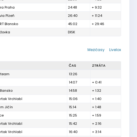
tra Praha
24:48
+ 9:32
via Plzeň
26:40
+ 11:24
RT Blansko
45:02
+ 29:46
ržovka
DISK
Mezičasy
Livelox
ČAS
ZTRÁTA
 team
13:26
14:07
+ 0:41
Blansko
14:58
+ 1:32
rtak Vrchlabí
15:06
+ 1:40
um Jičín
15:14
+ 1:48
ce
15:25
+ 1:59
rtak Vrchlabí
15:42
+ 2:16
rtak Vrchlabí
16:40
+ 3:14