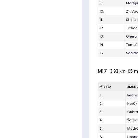
9.
Matějů
10.
Zít Vá
11.
Stejsk
12.
Ticháč
13.
Ohera 
14.
Tomeč
15.
Sedláč
M17
3.93 km, 65 m,
MÍSTO
JMÉN
1.
Bedna
2.
Horák 
3.
Ouhra
4.
Šafář 
5.
Mudrá
6.
Honne