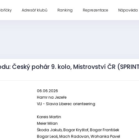
ebříčky
Adresář klubů
Ranking
Reprezentace
Nápověda
du: Český pohár 9. kolo, Mistrovství ČR (SPRIN
06.06.2026
Hamr na Jezeře
VLI - Slavia Liberec orienteering
Kareis Martin
Meier Milan
Škoda Jakub, Bogar Kryštof, Bogar František
Bogar Leoš, Mach Radovan, Wohanka Pavel