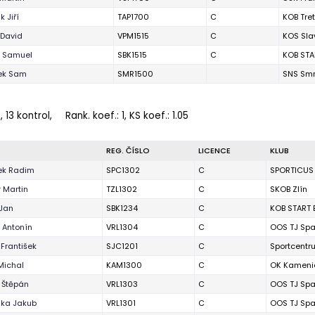
 Jiří
TAP1700
C
KOB Tre
David
VPM1515
C
KOS Sla
r Samuel
SBK1515
C
KOB STA
ek Sam
SMR1500
SNS Sm
, 13 kontrol,
Rank. koef.
: 1, KS koef.: 1.05
O
REG. ČÍSLO
LICENCE
KLUB
ek Radim
SPC1302
C
SPORTICUS
 Martin
TZL1302
C
SKOB Zlín
Jan
SBK1234
C
KOB START 
 Antonín
VRL1304
C
OOS TJ Spa
František
SJC1201
C
Sportcentr
Michal
KAM1300
C
OK Kameni
 Štěpán
VRL1303
C
OOS TJ Spa
ka Jakub
VRL1301
C
OOS TJ Spa