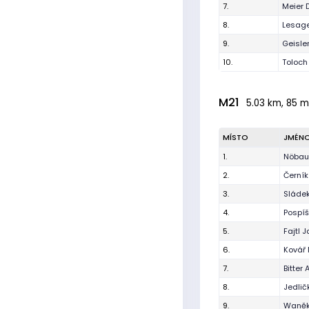
7.
Meier 
8.
Lesag
9.
Geisle
10.
Toloch
M21
5.03 km, 85 m,
MÍSTO
JMÉN
1.
Nöbaue
2.
Černí
3.
Sládek
4.
Pospíš
5.
Fajtl 
6.
Kovář 
7.
Bitter 
8.
Jedlič
9.
Waně