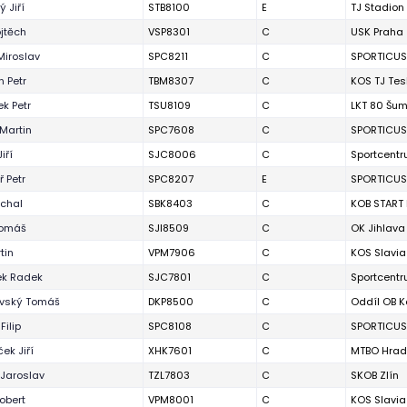
ý Jiří
STB8100
E
TJ Stadion
jtěch
VSP8301
C
USK Praha
Miroslav
SPC8211
C
SPORTICUS
 Petr
TBM8307
C
KOS TJ Tes
k Petr
TSU8109
C
LKT 80 Šu
Martin
SPC7608
C
SPORTICUS
iří
SJC8006
C
Sportcentr
 Petr
SPC8207
E
SPORTICUS
ichal
SBK8403
C
KOB START 
Tomáš
SJI8509
C
OK Jihlava
tin
VPM7906
C
KOS Slavia
ek Radek
SJC7801
C
Sportcentr
vský Tomáš
DKP8500
C
Oddíl OB K
Filip
SPC8108
C
SPORTICUS
ek Jiří
XHK7601
C
MTBO Hrad
Jaroslav
TZL7803
C
SKOB Zlín
obert
VPM8001
C
KOS Slavia