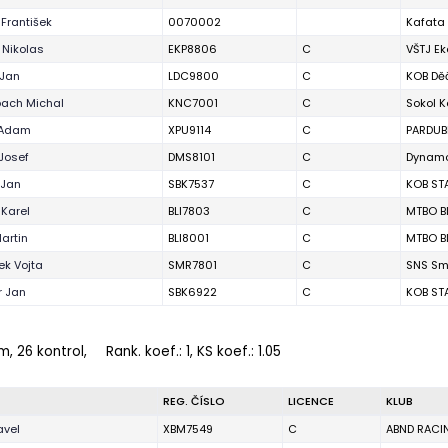
František
0070002
Kafata
 Nikolas
EKP8806
C
VŠTJ E
 Jan
LDC9800
C
KOB Dě
bach Michal
KNC7001
C
Sokol Ko
 Adam
XPU9114
C
PARDUB
Josef
DMS8101
C
Dynamo
 Jan
SBK7537
C
KOB ST
Karel
BLI7803
C
MTBO B
Martin
BLI8001
C
MTBO B
ek Vojta
SMR7801
C
SNS Sm
r Jan
SBK6922
C
KOB ST
m, 26 kontrol,
Rank. koef.
: 1, KS koef.: 1.05
REG. ČÍSLO
LICENCE
KLUB
avel
XBM7549
C
ABND RACI