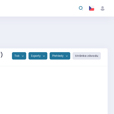
T)
Tisk
Exporty
Přehledy
Stránka závodu