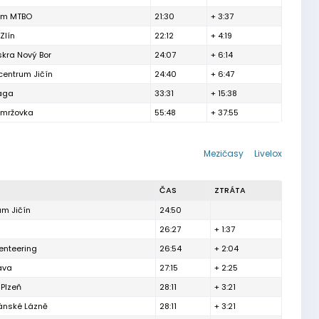
am MTBO
21:30
+ 3:37
Zlín
22:12
+ 4:19
skra Nový Bor
24:07
+ 6:14
centrum Jičín
24:40
+ 6:47
aga
33:31
+ 15:38
Smržovka
55:48
+ 37:55
Mezičasy
Livelox
ČAS
ZTRÁTA
um Jičín
24:50
26:27
+ 1:37
enteering
26:54
+ 2:04
ava
27:15
+ 2:25
 Plzeň
28:11
+ 3:21
ánské Lázně
28:11
+ 3:21