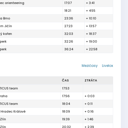
rec orienteering
17:07
+ 3:41
18:21
+ 4:55
la Brno
23:36
+ 10:10
um Jičín
27:23
+ 13:57
ý kořen
32:03
+ 18:37
perk
32:26
+ 19:00
perk
36:24
+ 22:58
Mezičasy
Livelox
ČAS
ZTRÁTA
TICUS team
17:53
Praha
17:56
+ 0:03
TICUS team
18:04
+ 0:11
Hradec Králové
18:09
+ 0:16
Zlín
19:39
+ 1:46
Zlín
20:32
+ 2:39