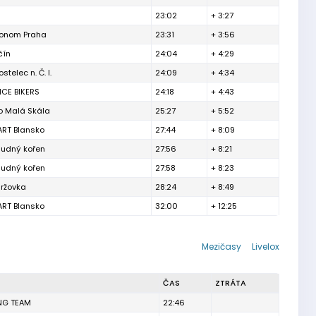
23:02
+ 3:27
konom Praha
23:31
+ 3:56
čín
24:04
+ 4:29
stelec n. Č. l.
24:09
+ 4:34
ICE BIKERS
24:18
+ 4:43
 Malá Skála
25:27
+ 5:52
ART Blansko
27:44
+ 8:09
ludný kořen
27:56
+ 8:21
ludný kořen
27:58
+ 8:23
ržovka
28:24
+ 8:49
ART Blansko
32:00
+ 12:25
Mezičasy
Livelox
ČAS
ZTRÁTA
NG TEAM
22:46