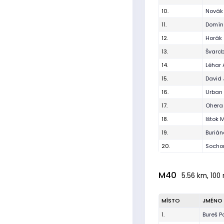
10.
Novák 
11.
Domín
12.
Horák
13.
Švarc
14.
Léhar
15.
David 
16.
Urban
17.
Ohera 
18.
Ištok 
19.
Burián
20.
Socho
M40
5.56 km, 100 
MÍSTO
JMÉNO
1.
Bureš P