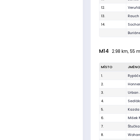
12.
Veruňák
13.
Rauch 
14.
Socho
Burián
M14
2.98 km, 55 m
MÍSTO
JMÉN
1.
Rypáč
2.
Honner
3.
Urban 
4.
Sedlák
5.
Kazda 
6.
Mišek 
7.
Štučka
8.
Wohan