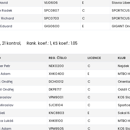
David
VLI0606
E
Slavia Libe
e Radek
SPC0807
C
SPORTICUS
r Richard
SPC0703
C
SPORTICUS
 Eduard
GIG0600
E
GIGANT Ori
 21 kontrol,
Rank. koef.
: 1, KS koef.: 1.05
O
REG. ČÍSLO
LICENCE
KLUB
r Petr
NEK0200
C
Nejdek 
k Adam
XHK0400
E
MTBO H
 Ondřej
DCH0012
C
Orienta
il Ondřej
DKP8717
C
Oddíl O
Jaroslav
VPM9001
C
KOS Sla
Miroslav
SJC8104
C
Sportce
Aleš
KNC8803
E
Sokol Ko
ka Lukáš
XHK8100
C
MTBO H
k Adam
VPM9505
C
KOS Sla