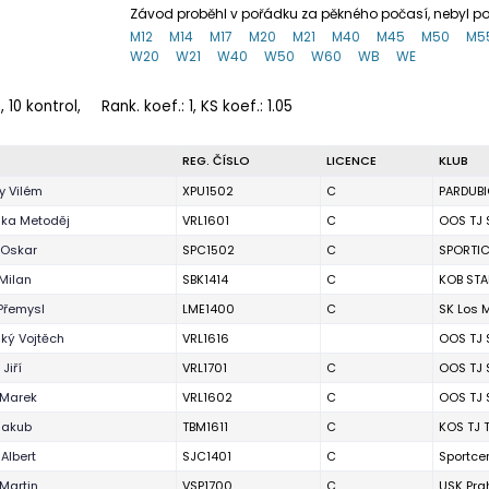
Závod proběhl v pořádku za pěkného počasí, nebyl po
M12
M14
M17
M20
M21
M40
M45
M50
M5
W20
W21
W40
W50
W60
WB
WE
 10 kontrol,
Rank. koef.
: 1, KS koef.: 1.05
O
REG. ČÍSLO
LICENCE
KLUB
 Vilém
XPU1502
C
PARDUBI
ka Metoděj
VRL1601
C
OOS TJ 
 Oskar
SPC1502
C
SPORTI
Milan
SBK1414
C
KOB STA
Přemysl
LME1400
C
SK Los 
ský Vojtěch
VRL1616
OOS TJ 
Jiří
VRL1701
C
OOS TJ 
 Marek
VRL1602
C
OOS TJ 
Jakub
TBM1611
C
KOS TJ 
Albert
SJC1401
C
Sportce
 Martin
VSP1700
C
USK Pra