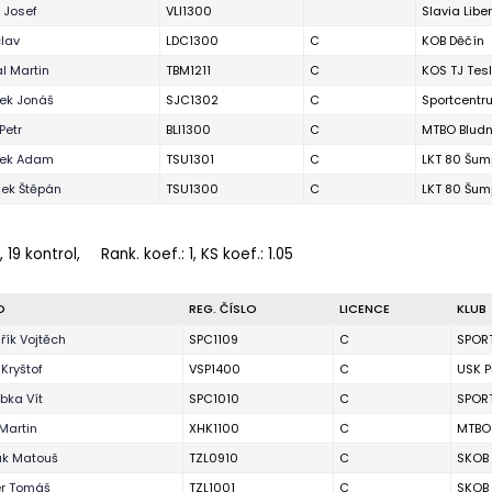
 Josef
VLI1300
Slavia Libe
clav
LDC1300
C
KOB Děčín
al Martin
TBM1211
C
KOS TJ Tes
ek Jonáš
SJC1302
C
Sportcentr
Petr
BLI1300
C
MTBO Bludn
ek Adam
TSU1301
C
LKT 80 Šum
ek Štěpán
TSU1300
C
LKT 80 Šum
 19 kontrol,
Rank. koef.
: 1, KS koef.: 1.05
O
REG. ČÍSLO
LICENCE
KLUB
řík Vojtěch
SPC1109
C
SPOR
Kryštof
VSP1400
C
USK 
bka Vít
SPC1010
C
SPOR
Martin
XHK1100
C
MTBO 
k Matouš
TZL0910
C
SKOB 
r Tomáš
TZL1001
C
SKOB 