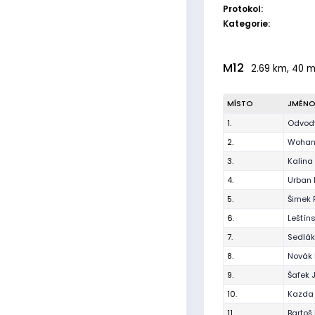
Protokol:
Kategorie:
M12
2.69 km, 40 m,
MÍSTO
JMÉN
1.
Odvody
2.
Wohan
3.
Kalina
4.
Urban 
5.
Šimek 
6.
Leštín
7.
Sedlák 
8.
Novák
9.
Šafek 
10.
Kazda 
11.
Bartoš