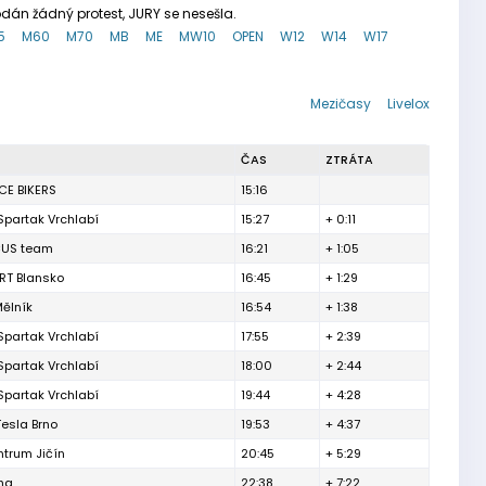
dán žádný protest, JURY se nesešla.
5
M60
M70
MB
ME
MW10
OPEN
W12
W14
W17
Mezičasy
Livelox
ČAS
ZTRÁTA
CE BIKERS
15:16
Spartak Vrchlabí
15:27
+ 0:11
CUS team
16:21
+ 1:05
RT Blansko
16:45
+ 1:29
Mělník
16:54
+ 1:38
Spartak Vrchlabí
17:55
+ 2:39
Spartak Vrchlabí
18:00
+ 2:44
Spartak Vrchlabí
19:44
+ 4:28
Tesla Brno
19:53
+ 4:37
ntrum Jičín
20:45
+ 5:29
ha
22:38
+ 7:22