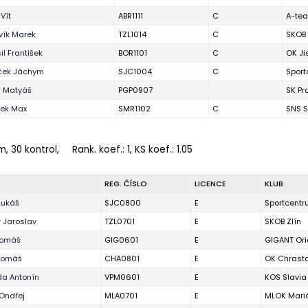
Vít
ABR1111
C
A-te
vík Marek
TZL1014
C
SKOB 
l František
BOR1101
C
OK Ji
ček Jáchym
SJC1004
C
Sport
 Matyáš
PGP0907
SK Pr
nek Max
SMR1102
C
SNS 
m, 30 kontrol,
Rank. koef.
: 1, KS koef.: 1.05
O
REG. ČÍSLO
LICENCE
KLUB
Lukáš
SJC0800
E
Sportcentr
 Jaroslav
TZL0701
E
SKOB Zlín
Tomáš
GIG0601
E
GIGANT Ori
Tomáš
CHA0801
E
OK Chrast
a Antonín
VPM0601
E
KOS Slavia
 Ondřej
MLA0701
E
MLOK Mari