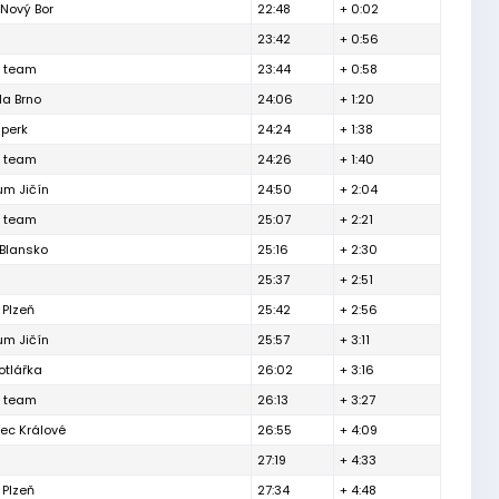
 Nový Bor
22:48
+ 0:02
23:42
+ 0:56
 team
23:44
+ 0:58
la Brno
24:06
+ 1:20
mperk
24:24
+ 1:38
 team
24:26
+ 1:40
um Jičín
24:50
+ 2:04
 team
25:07
+ 2:21
Blansko
25:16
+ 2:30
25:37
+ 2:51
 Plzeň
25:42
+ 2:56
um Jičín
25:57
+ 3:11
otlářka
26:02
+ 3:16
 team
26:13
+ 3:27
ec Králové
26:55
+ 4:09
27:19
+ 4:33
 Plzeň
27:34
+ 4:48