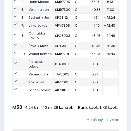
4.
Hons Michal
SMR7700
C
35:13
+ 6:13
5.
Vokurka Jan
SMR7500
C
40:33
+ 11:33
6.
Bednařík Jan
SPC8112
C
41:24
+ 12:24
7.
Jirka Jakub
VPM7905
C
41:40
+ 12:40
Ouhrabka
8.
SPC8003
C
43:46
+ 14:46
Jakub
9.
Ševčík Matěj
XHK7908
C
45:38
+ 16:38
10.
Weber Roman
SMR7701
C
48:43
+ 19:43
Faltejsek
0140001
DISK
Lukas
Veruňák Jiří
TAP8003
C
DISK
Žák Pavel
ABR7600
C
DISK
Láner Roman
ABR8100
C
DISK
M50
4.24 km, 140 m, 29 kontrol,
Rank. koef.
: 1, KS koef.:
1
Mezičasy
Livelox