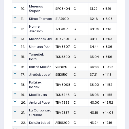
Merenus
10.
SPC8404
C
31:27
+ 5:19
Štěpán
11.
Klimo Thomas
21A7900
32:16
+ 6:08
Honner
12.
TZL7803
C
34:08
+ 8:00
Jaroslav
13.
Macháček Jiří
XHK7601
C
34:11
+ 8:03
14.
Uhmann Petr
TBM8307
C
34:44
+ 8:36
Tomeček
15.
TSU8300
C
35:04
+ 8:56
Karel
16.
Bartoš Marián
VSP8201
C
36:33
+ 10:25
17.
Jiráček Josef
SBK8501
C
37:21
+ 11:13
Polášek
18.
TBM8008
C
38:00
+ 11:52
Radek
19.
Medlík Jan
TSU8246
C
38:03
+ 11:55
20.
Ambrož Pavel
TBM7339
C
40:00
+ 13:52
La Carbonara
21.
TBM7337
C
40:16
+ 14:08
Claudio
22.
Kaluža Luboš
ABR8200
C
43:24
+ 17:16