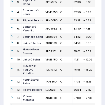
Rypáčková
3.
SPC7955
C
32:30
+ 3:08
Dana
Streckerová
4.
VPM8850
C
32:50
+ 3:28
Jana
5.
Filipová Tereza
SRK0050
C
33:21
+ 3:59
Barnetová
6.
XPU9952
E
33:40
+ 4:18
Veronika
7.
Beržinská Soňa
SBK8554
C
34:22
+ 5:00
8.
Jirková Lenka
SBK8383
C
34:58
+ 5:36
Hvězdářová
9.
SPC9271
E
35:01
+ 5:39
Tereza
10.
Jirková Petra
VPM8450
C
41:31
+ 12:09
Provazník
11.
Ryglová
TBM7372
C
45:51
+ 16:29
Kateřina
Veruňáková
12.
TAP8350
C
47:35
+ 18:13
Petra
13.
Pišová Barbora
LCE0251
C
50:34
+ 21:12
Valová
14.
ABR8888
C
57:00
+ 27:38
Marcela