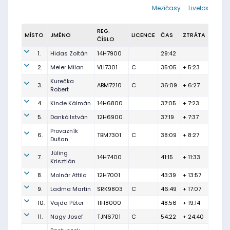
Mezičasy
Livelox
REG.
MÍSTO
JMÉNO
LICENCE
ČAS
ZTRÁTA
ČÍSLO
1.
Hidas Zoltán
14H7900
29:42
2.
Meier Milan
VLI7301
C
35:05
+ 5:23
Kurečka
3.
ABM7210
C
36:09
+ 6:27
Robert
4.
Kinde Kálmán
14H6800
37:05
+ 7:23
5.
Dankó István
12H6900
37:19
+ 7:37
Provazník
6.
TBM7301
C
38:09
+ 8:27
Dušan
Jüling
7.
14H7400
41:15
+ 11:33
Krisztián
8.
Molnár Attila
12H7001
43:39
+ 13:57
9.
Ladma Martin
SRK9803
C
46:49
+ 17:07
10.
Vajda Péter
11H8000
48:56
+ 19:14
11.
Nagy Josef
TJN6701
C
54:22
+ 24:40