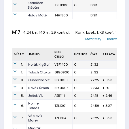
Sedláček
TSU1300
C
DISK
Štěpán
Hidas Máté
14H1300
DISK
M17
4.24 km, 140 m, 29 kontrol,
Rank. koef.
: 1, KS koef.: 1
Mezičasy
Livelox
REG.
MÍSTO
JMÉNO
LICENCE
ČAS
ZTRÁTA
ČÍSLO
1.
Horák Kryštof
VSP1400
C
21:32
1.
Toloch Otakar
GIG0900
C
21:32
3.
Ouhrabka Vít
SPC1010
C
22:25
+ 0:53
4.
Novák Šimon
SPC1008
C
22:33
+ 1:01
5.
Jašek Vít
ABR1111
C
24:18
+ 2:46
Honner
6.
TZL1001
C
24:59
+ 3:27
Tomáš
Václavík
7.
TZL1014
C
28:25
+ 6:53
Marek
Mudrák