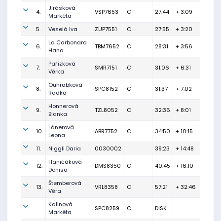
Jirásková
4.
VSP7653
C
27:44
+ 3:09
Markéta
5.
Veselá Iva
ZUP7551
C
27:55
+ 3:20
La Carbonara
6.
TBM7652
C
28:31
+ 3:56
Hana
Pařízková
7.
SMR7151
C
31:06
+ 6:31
Věrka
Ouhrabková
8.
SPC8152
C
31:37
+ 7:02
Radka
Honnerová
9.
TZL8052
C
32:36
+ 8:01
Blanka
Lánerová
10.
ABR7752
C
34:50
+ 10:15
Leona
11.
Niggli Daria
0030002
39:23
+ 14:48
Haničáková
12.
DMS8350
C
40:45
+ 16:10
Denisa
Štemberová
13.
VRL8358
C
57:21
+ 32:46
Věra
Kalinová
SPC8259
C
DISK
Markéta