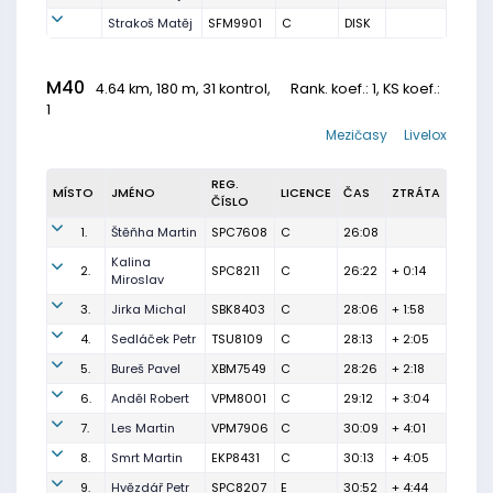
Strakoš Matěj
SFM9901
C
DISK
M40
4.64 km, 180 m, 31 kontrol,
Rank. koef.
: 1, KS koef.:
1
Mezičasy
Livelox
REG.
MÍSTO
JMÉNO
LICENCE
ČAS
ZTRÁTA
ČÍSLO
1.
Štěňha Martin
SPC7608
C
26:08
Kalina
2.
SPC8211
C
26:22
+ 0:14
Miroslav
3.
Jirka Michal
SBK8403
C
28:06
+ 1:58
4.
Sedláček Petr
TSU8109
C
28:13
+ 2:05
5.
Bureš Pavel
XBM7549
C
28:26
+ 2:18
6.
Anděl Robert
VPM8001
C
29:12
+ 3:04
7.
Les Martin
VPM7906
C
30:09
+ 4:01
8.
Smrt Martin
EKP8431
C
30:13
+ 4:05
9.
Hvězdář Petr
SPC8207
E
30:52
+ 4:44