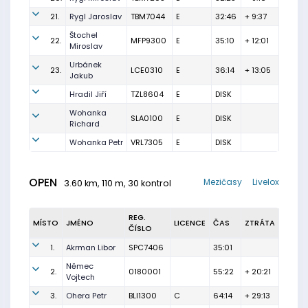
21.
Rygl Jaroslav
TBM7044
E
32:46
+ 9:37
Štochel
22.
MFP9300
E
35:10
+ 12:01
Miroslav
Urbánek
23.
LCE0310
E
36:14
+ 13:05
Jakub
Hradil Jiří
TZL8604
E
DISK
Wohanka
SLA0100
E
DISK
Richard
Wohanka Petr
VRL7305
E
DISK
OPEN
Mezičasy
Livelox
3.60 km, 110 m, 30 kontrol
REG.
MÍSTO
JMÉNO
LICENCE
ČAS
ZTRÁTA
ČÍSLO
1.
Akrman Libor
SPC7406
35:01
Němec
2.
0180001
55:22
+ 20:21
Vojtech
3.
Ohera Petr
BLI1300
C
64:14
+ 29:13