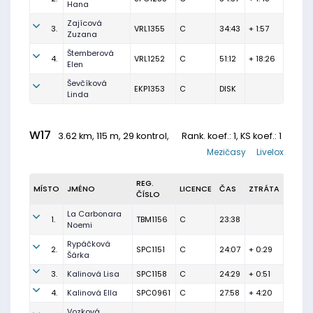
Hana
Zajícová
3.
VRL1355
C
34:43
+ 1:57
Zuzana
Štemberová
4.
VRL1252
C
51:12
+ 18:26
Elen
Ševčíková
EKP1353
C
DISK
Linda
W17
3.62 km, 115 m, 29 kontrol,
Rank. koef.
: 1, KS koef.: 1
Mezičasy
Livelox
REG.
MÍSTO
JMÉNO
LICENCE
ČAS
ZTRÁTA
ČÍSLO
La Carbonara
1.
TBM1156
C
23:38
Noemi
Rypáčková
2.
SPC1151
C
24:07
+ 0:29
Šárka
3.
Kalinová Lisa
SPC1158
C
24:29
+ 0:51
4.
Kalinová Ella
SPC0961
C
27:58
+ 4:20
Vozková