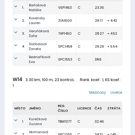
Bartošová
1.
VSP1450
C
23:35
Natálie
Rovensky
2.
21A1600
28:17
+ 4:42
Lauren
Veruňáková
3.
TAP1450
C
28:27
+ 4:52
Žofie
Dočkalová
4.
SPC1458
C
29:29
+ 5:54
Žaneta
Bednaříková
SPC1553
C
DNS
Eva
W14
3.30 km, 100 m, 23 kontrol,
Rank. koef.
: 1, KS koef.:
1
Mezičasy
Livelox
REG.
MÍSTO
JMÉNO
LICENCE
ČAS
ZTRÁTA
ČÍSLO
Kurečková
1.
TBM1377
C
32:46
Zuzana
Akrmanová
2.
SPC1255
C
34:31
+ 1:45