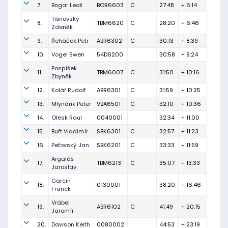
7.
Bogar Leoš
BOR6603
C
27:48
+ 6:14
Tišnovský
8.
TBM6620
C
28:20
+ 6:46
Zdeněk
9.
Řeháček Petr
ABR6302
C
30:13
+ 8:39
10.
Vogel Swen
54D6200
30:58
+ 9:24
Pospíšek
11.
TBM6007
C
31:50
+ 10:16
Zbyněk
12.
Kolář Rudolf
ABR6301
C
31:59
+ 10:25
13.
Mlynárik Peter
VBA6501
C
32:10
+ 10:36
14.
Olesk Raul
0040001
32:34
+ 11:00
15.
Buřt Vladimír
SBK6301
C
32:57
+ 11:23
16.
Peťovský Jan
SBK6201
C
33:33
+ 11:59
Argaláš
17.
TBM6213
C
35:07
+ 13:33
Jaroslav
Garcin
18.
0130001
38:20
+ 16:46
Franck
Vrábel
19.
ABR6102
C
41:49
+ 20:15
Jaromír
20.
Dawson Keith
0080002
44:53
+ 23:19