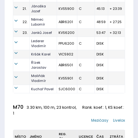
Jánoška
21.
KVS5900
C
45:13
+ 23:39
Jozef
Němec
22.
ABR6201
C
48:59
+ 27:25
Lubomír
23.
Janků Josef
KVS6200
53:47
+ 32:13
Lederer
PPU6200
C
DISK
Vladimír
Kršák Karel
VIC5902
DISK
Řízek
ABR6501
C
DISK
Jaroslav
Maliňák
KVS5901
C
DISK
Vladimír
Kuchař Pavel
SJC6000
C
DISK
M70
3.30 km, 100 m, 23 kontrol,
Rank. koef.
: 1, KS koef.:
1
Mezičasy
Livelox
REG.
MÍSTO
JMÉNO
LICENCE
ČAS
ZTRÁTA