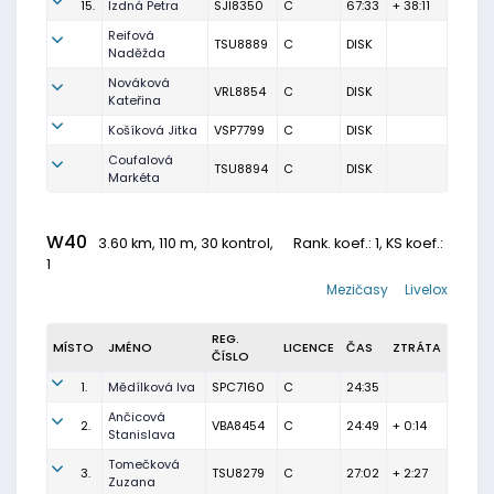
15.
Izdná Petra
SJI8350
C
67:33
+ 38:11
Reifová
TSU8889
C
DISK
Naděžda
Nováková
VRL8854
C
DISK
Kateřina
Košíková Jitka
VSP7799
C
DISK
Coufalová
TSU8894
C
DISK
Markéta
W40
3.60 km, 110 m, 30 kontrol,
Rank. koef.
: 1, KS koef.:
1
Mezičasy
Livelox
REG.
MÍSTO
JMÉNO
LICENCE
ČAS
ZTRÁTA
ČÍSLO
1.
Mědílková Iva
SPC7160
C
24:35
Ančicová
2.
VBA8454
C
24:49
+ 0:14
Stanislava
Tomečková
3.
TSU8279
C
27:02
+ 2:27
Zuzana