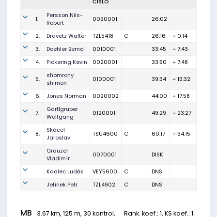
ČÍSLO
Persson Nils-
1.
0090001
26:02
Robert
2.
Dravetz Walter
TZL5418
C
26:16
+ 0:14
3.
Doehler Bernd
0010001
33:45
+ 7:43
4.
Pickering Kevin
0020001
33:50
+ 7:48
shomrony
5.
0100001
39:34
+ 13:32
shimon
6.
Jones Norman
0020002
44:00
+ 17:58
Gartlgruber
7.
0120001
49:29
+ 23:27
Wolfgang
Skácel
8.
TSU4600
C
60:17
+ 34:15
Jaroslav
Grauzel
0070001
DISK
Vladimír
Kadlec Luděk
VEY5600
C
DNS
Jelínek Petr
TZL4902
C
DNS
MB
3.67 km, 125 m, 30 kontrol,
Rank. koef.
: 1, KS koef.: 1