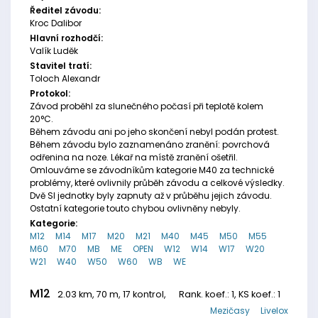
Ředitel závodu:
Kroc Dalibor
Hlavní rozhodčí:
Valík Luděk
Stavitel tratí:
Toloch Alexandr
Protokol:
Závod proběhl za slunečného počasí při teplotě kolem
20°C.
Během závodu ani po jeho skončení nebyl podán protest.
Během závodu bylo zaznamenáno zranění: povrchová
odřenina na noze. Lékař na místě zranění ošetřil.
Omlouváme se závodníkům kategorie M40 za technické
problémy, které ovlivnily průběh závodu a celkové výsledky.
Dvě SI jednotky byly zapnuty až v průběhu jejich závodu.
Ostatní kategorie touto chybou ovlivněny nebyly.
Kategorie:
M12
M14
M17
M20
M21
M40
M45
M50
M55
M60
M70
MB
ME
OPEN
W12
W14
W17
W20
W21
W40
W50
W60
WB
WE
M12
2.03 km, 70 m, 17 kontrol,
Rank. koef.
: 1, KS koef.: 1
Mezičasy
Livelox