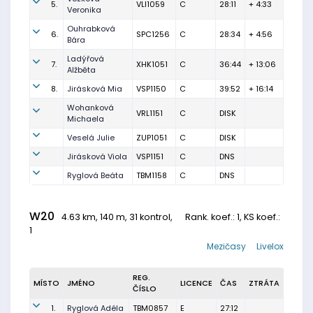
5.
VLI1059
C
28:11
+ 4:33
Veronika
Ouhrabková
6.
SPC1256
C
28:34
+ 4:56
Bára
Ladýřová
7.
XHK1051
C
36:44
+ 13:06
Alžběta
8.
Jirásková Mia
VSP1150
C
39:52
+ 16:14
Wohanková
VRL1151
C
DISK
Michaela
Veselá Julie
ZUP1051
C
DISK
Jirásková Viola
VSP1151
C
DNS
Ryglová Beáta
TBM1158
C
DNS
W20
4.63 km, 140 m, 31 kontrol,
Rank. koef.
: 1, KS koef.:
1
Mezičasy
Livelox
REG.
MÍSTO
JMÉNO
LICENCE
ČAS
ZTRÁTA
ČÍSLO
1.
Ryglová Adéla
TBM0857
E
27:12