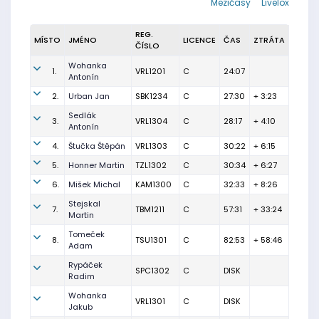
Mezičasy
Livelox
REG.
MÍSTO
JMÉNO
LICENCE
ČAS
ZTRÁTA
ČÍSLO
Wohanka
1.
VRL1201
C
24:07
Antonín
2.
Urban Jan
SBK1234
C
27:30
+ 3:23
Sedlák
3.
VRL1304
C
28:17
+ 4:10
Antonín
4.
Štučka Štěpán
VRL1303
C
30:22
+ 6:15
5.
Honner Martin
TZL1302
C
30:34
+ 6:27
6.
Mišek Michal
KAM1300
C
32:33
+ 8:26
Stejskal
7.
TBM1211
C
57:31
+ 33:24
Martin
Tomeček
8.
TSU1301
C
82:53
+ 58:46
Adam
Rypáček
SPC1302
C
DISK
Radim
Wohanka
VRL1301
C
DISK
Jakub