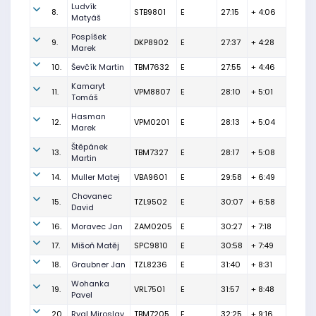
Ludvík
8.
STB9801
E
27:15
+ 4:06
Matyáš
Pospíšek
9.
DKP8902
E
27:37
+ 4:28
Marek
10.
Ševčík Martin
TBM7632
E
27:55
+ 4:46
Kamaryt
11.
VPM8807
E
28:10
+ 5:01
Tomáš
Hasman
12.
VPM0201
E
28:13
+ 5:04
Marek
Štěpánek
13.
TBM7327
E
28:17
+ 5:08
Martin
14.
Muller Matej
VBA9601
E
29:58
+ 6:49
Chovanec
15.
TZL9502
E
30:07
+ 6:58
David
16.
Moravec Jan
ZAM0205
E
30:27
+ 7:18
17.
Mišoň Matěj
SPC9810
E
30:58
+ 7:49
18.
Graubner Jan
TZL8236
E
31:40
+ 8:31
Wohanka
19.
VRL7501
E
31:57
+ 8:48
Pavel
20.
Rygl Miroslav
TBM7205
E
32:25
+ 9:16