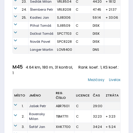
23.
Sedlák Milan
VRL8504
C
44:20
+ 18:12
24.
Štembera Petr
VRL8208
C
47:45
+ 21:37
25.
Kadlec Jan
SJI8306
59:14
+ 33:06
Plíhal Tomáš
SJI8509
C
DISK
Dočkal Tomáš
SPC7703
C
DISK
Novák Pavel
SPC8228
C
DISK
Langer Martin
LOV8400
DNS
M45
4.64 km, 180 m, 31 kontrol,
Rank. koef.
: 1, KS koef.:
1
Mezičasy
Livelox
REG.
MÍSTO
JMÉNO
LICENCE
ČAS
ZTRÁTA
ČÍSLO
1.
Jašek Petr
ABR7601
C
29:00
Rovensky
2.
TBM7711
C
32:23
+ 3:23
Milan
3.
Šafář Jan
XHK7700
C
34:24
+ 5:24