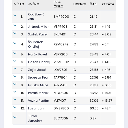
REG.
MÍSTO
JMÉNO
LICENCE
ČAS
ZTRÁTA
ČÍSLO
Obuškevič
1.
SMR7000
C
21:42
Jan
2.
Jirásek Milan
VSP7403
C
23:31
+ 1:49
3.
Štáfek Pavel
SKL7401
C
23:44
+ 2:02
Šňupárek
4.
XBM6949
C
24:53
+ 3:11
Ondřej
5.
Horák Pavel
VSP7200
C
25:43
+ 4:01
6.
Hašek Ondřej
VPM6902
C
25:47
+ 4:05
7.
Zajíc Josef
LOV7601
C
25:58
+ 4:16
8.
Šebesta Petr
TAP7604
C
27:36
+ 5:54
9.
Hruška Miloš
ABR7501
C
28:37
+ 6:55
10.
Petruš Marek
MLA7500
C
36:12
+ 14:30
11.
Vozka Radim
VLI7407
C
37:09
+ 15:27
12.
Lazar Jan
DMS7500
C
63:53
+ 42:11
Tuma
SJC7305
C
DISK
Jaroslav