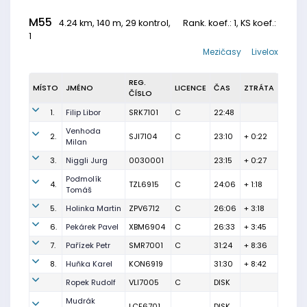
M55
4.24 km, 140 m, 29 kontrol,
Rank. koef.
: 1, KS koef.:
1
Mezičasy
Livelox
REG.
MÍSTO
JMÉNO
LICENCE
ČAS
ZTRÁTA
ČÍSLO
1.
Filip Libor
SRK7101
C
22:48
Venhoda
2.
SJI7104
C
23:10
+ 0:22
Milan
3.
Niggli Jurg
0030001
23:15
+ 0:27
Podmolík
4.
TZL6915
C
24:06
+ 1:18
Tomáš
5.
Holinka Martin
ZPV6712
C
26:06
+ 3:18
6.
Pekárek Pavel
XBM6904
C
26:33
+ 3:45
7.
Pařízek Petr
SMR7001
C
31:24
+ 8:36
8.
Huňka Karel
KON6919
31:30
+ 8:42
Ropek Rudolf
VLI7005
C
DISK
Mudrák
LCE6701
DISK