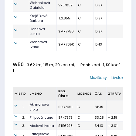
Wohanková
VRL7652
C
DISK
Gabriela
Krejčíková
TZL8551
C
DISK
Barbora
Honsová
SMR7750
C
DISK
Lenka
Weberová
SMR7650
C
DNS
Ivana
W50
3.62 km, 115 m, 29 kontrol,
Rank. koef.
: 1, KS koef.:
1
Mezičasy
Livelox
REG.
MÍSTO
JMÉNO
LICENCE
ČAS
ZTRÁTA
ČÍSLO
Akrmanová
1.
SPC7651
C
31:09
Jitka
2.
Filipová Ivana
SRK7373
C
33:28
+ 2:19
3.
Abelová Ivana
STB6798
C
34:10
+ 3:01
Faltejskova