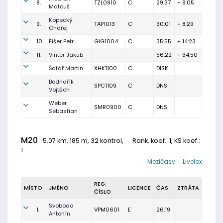
8.
TZL0910
C
29:37
+ 8:05
Matouš
Kopecký
9.
TAP1013
C
30:01
+ 8:29
Ondřej
10.
Fišer Petr
GIG1004
C
35:55
+ 14:23
11.
Vinter Jakub
56:22
+ 34:50
Šafář Martin
XHK1100
C
DISK
Bednařík
SPC1109
C
DNS
Vojtěch
Weber
SMR0900
C
DNS
Sebastian
M20
5.07 km, 185 m, 32 kontrol,
Rank. koef.
: 1, KS koef.:
1
Mezičasy
Livelox
REG.
MÍSTO
JMÉNO
LICENCE
ČAS
ZTRÁTA
ČÍSLO
Svoboda
1.
VPM0601
E
26:19
Antonín