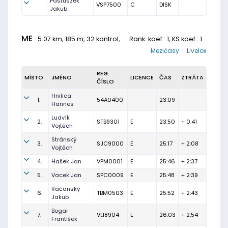
Pastuszek
VSP7500
C
DISK
Jakub
ME
5.07 km, 185 m, 32 kontrol,
Rank. koef.
: 1, KS koef.: 1
Mezičasy
Livelox
REG.
MÍSTO
JMÉNO
LICENCE
ČAS
ZTRÁTA
ČÍSLO
Hnilica
1.
54A0400
23:09
Hannes
Ludvík
2.
STB9301
E
23:50
+ 0:41
Vojtěch
Stránský
3.
SJC9000
E
25:17
+ 2:08
Vojtěch
4.
Hašek Jan
VPM0001
E
25:46
+ 2:37
5.
Vacek Jan
SPC0009
E
25:48
+ 2:39
Račanský
6.
TBM0503
E
25:52
+ 2:43
Jakub
Bogar
7.
VLI8904
E
26:03
+ 2:54
František