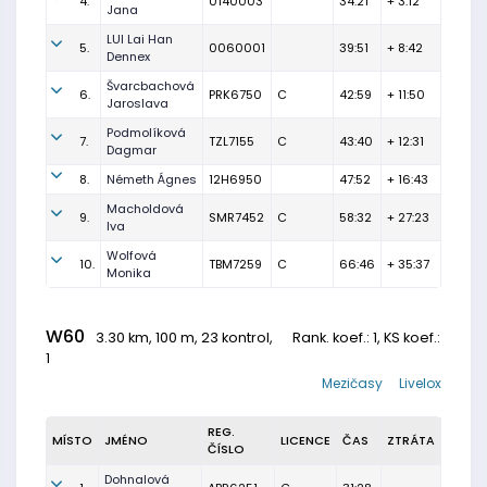
4.
0140003
34:21
+ 3:12
Jana
LUI Lai Han
5.
0060001
39:51
+ 8:42
Dennex
Švarcbachová
6.
PRK6750
C
42:59
+ 11:50
Jaroslava
Podmolíková
7.
TZL7155
C
43:40
+ 12:31
Dagmar
8.
Németh Ágnes
12H6950
47:52
+ 16:43
Macholdová
9.
SMR7452
C
58:32
+ 27:23
Iva
Wolfová
10.
TBM7259
C
66:46
+ 35:37
Monika
W60
3.30 km, 100 m, 23 kontrol,
Rank. koef.
: 1, KS koef.:
1
Mezičasy
Livelox
REG.
MÍSTO
JMÉNO
LICENCE
ČAS
ZTRÁTA
ČÍSLO
Dohnalová