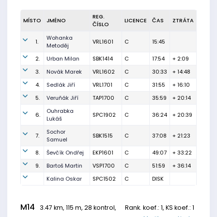
REG.
MÍSTO
JMÉNO
LICENCE
ČAS
ZTRÁTA
ČÍSLO
Wohanka
1.
VRL1601
C
15:45
Metoděj
2.
Urban Milan
SBK1414
C
17:54
+ 2:09
3.
Novák Marek
VRL1602
C
30:33
+ 14:48
4.
Sedlák Jiří
VRL1701
C
31:55
+ 16:10
5.
Veruňák Jiří
TAP1700
C
35:59
+ 20:14
Ouhrabka
6.
SPC1902
C
36:24
+ 20:39
Lukáš
Sochor
7.
SBK1515
C
37:08
+ 21:23
Samuel
8.
Ševčík Ondřej
EKP1601
C
49:07
+ 33:22
9.
Bartoš Martin
VSP1700
C
51:59
+ 36:14
Kalina Oskar
SPC1502
C
DISK
M14
3.47 km, 115 m, 28 kontrol,
Rank. koef.
: 1, KS koef.: 1