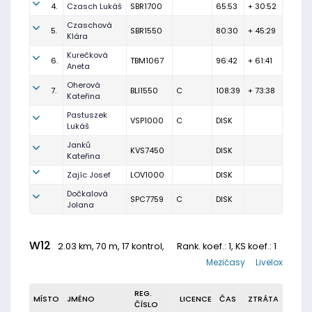
4.
Czasch Lukáš
SBR1700
65:53
+ 30:52
Czaschová
5.
SBR1550
80:30
+ 45:29
Klára
Kurečková
6.
TBM1067
96:42
+ 61:41
Aneta
Oherová
7.
BLI1550
C
108:39
+ 73:38
Kateřina
Pastuszek
VSP1000
C
DISK
Lukáš
Janků
KVS7450
DISK
Kateřina
Zajíc Josef
LOV1000
DISK
Dočkalová
SPC7759
C
DISK
Jolana
W12
2.03 km, 70 m, 17 kontrol,
Rank. koef.
: 1, KS koef.: 1
Mezičasy
Livelox
REG.
MÍSTO
JMÉNO
LICENCE
ČAS
ZTRÁTA
ČÍSLO