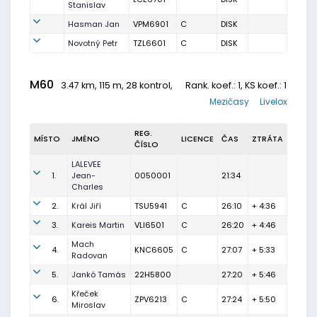
Stanislav
Hasman Jan
VPM6901
C
DISK
Novotný Petr
TZL6601
C
DISK
M60
3.47 km, 115 m, 28 kontrol,
Rank. koef.
: 1, KS koef.: 1
Mezičasy
Livelox
REG.
MÍSTO
JMÉNO
LICENCE
ČAS
ZTRÁTA
ČÍSLO
LALEVEE
1.
Jean-
0050001
21:34
Charles
2.
Král Jiří
TSU5941
C
26:10
+ 4:36
3.
Kareis Martin
VLI6501
C
26:20
+ 4:46
Mach
4.
KNC6605
C
27:07
+ 5:33
Radovan
5.
Jankó Tamás
22H5800
27:20
+ 5:46
Křeček
6.
ZPV6213
C
27:24
+ 5:50
Miroslav