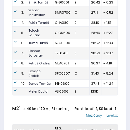
2.
Zrník Tomáš
GIG0601
E
26:42
+ 0:23
Weber
3.
SMR0700
C
27:11
+ 0:52
Maxmilian
4.
Polák Tomáš
CHA0801
E
28:10
+ 1:51
Toloch
5.
GIG0600
E
28:46
+ 2:27
Eduard
6.
Tuma Lukáš
SJC0800
E
28:52
+ 2:33
Honner
7.
TZL0701
E
28:56
+ 2:37
Jaroslav
8.
Petruš Ondřej
MLA0701
E
30:37
+ 4:18
Lesage
9.
SPC0807
C
31:43
+ 5:24
Radek
10.
Bence Tamás
14H0600
37:43
+ 11:24
Meier David
VLI0606
E
DISK
M21
4.49 km, 170 m, 31 kontrol,
Rank. koef.
: 1, KS koef.: 1
Mezičasy
Livelox
REG.