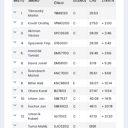
MÍSTO
JMÉNO
LICENCE
ČAS
ZTRÁTA
ČÍSLO
Tišnovský
1.
TBM9120
C
25:53
Martin
2.
Kovář Ondřej
VPM0200
C
27:53
+ 2:00
Akrman
3.
SPC0505
C
28:39
+ 2:46
Václav
4.
Spazierer Filip
0150001
29:36
+ 3:43
Haničák
5.
DMS7700
C
29:49
+ 3:56
Tomáš
6.
David Josef
DMS8101
C
31:19
+ 5:26
Švarcbach
7.
KNC7001
C
35:51
+ 9:58
Michal
8.
Bitter Aleš
KNC8803
E
36:07
+ 10:14
9.
Ohera Karel
BLI7803
C
37:47
+ 11:54
10.
Urban Jan
SBK7537
C
40:08
+ 14:15
11.
Sochor Jan
SBK6922
C
46:11
+ 20:18
Urbaník
12.
VLI7002
C
47:13
+ 21:20
Robert
Tuma Matěj
SJC0202
C
DISK