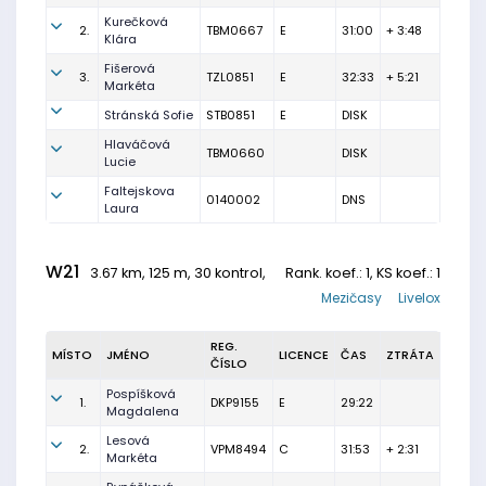
Kurečková
2.
TBM0667
E
31:00
+ 3:48
Klára
Fišerová
3.
TZL0851
E
32:33
+ 5:21
Markéta
Stránská Sofie
STB0851
E
DISK
Hlaváčová
TBM0660
DISK
Lucie
Faltejskova
0140002
DNS
Laura
W21
3.67 km, 125 m, 30 kontrol,
Rank. koef.
: 1, KS koef.: 1
Mezičasy
Livelox
REG.
MÍSTO
JMÉNO
LICENCE
ČAS
ZTRÁTA
ČÍSLO
Pospíšková
1.
DKP9155
E
29:22
Magdalena
Lesová
2.
VPM8494
C
31:53
+ 2:31
Markéta