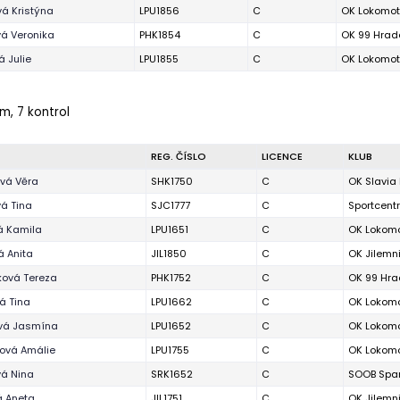
á Kristýna
LPU1856
C
OK Lokomot
vá Veronika
PHK1854
C
OK 99 Hrad
 Julie
LPU1855
C
OK Lokomot
m, 7 kontrol
REG. ČÍSLO
LICENCE
KLUB
vá Věra
SHK1750
C
OK Slavia
á Tina
SJC1777
C
Sportcent
á Kamila
LPU1651
C
OK Lokomo
á Anita
JIL1850
C
OK Jilemn
ová Tereza
PHK1752
C
OK 99 Hra
á Tina
LPU1662
C
OK Lokomo
ová Jasmína
LPU1652
C
OK Lokomo
ová Amálie
LPU1755
C
OK Lokomo
vá Nina
SRK1652
C
SOOB Spar
vá Aneta
JIL1751
C
OK Jilemn