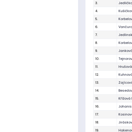
3.
Jedličk
4.
Kušičko
5.
Korbelov
6.
Vančuro
7.
Jedlins
8.
Korbelo
9.
Janková
10.
Tejnoro
11.
Hrušová
12.
Kuhnová
13.
Zajícov
14.
Besedo
15.
Křížová
16.
Johanis
17.
Kosinov
18.
Jirásko
19.
Hakenov