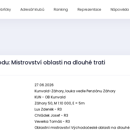
ebříčky
Adresář klubů
Ranking
Reprezentace
Nápověda
du: Mistrovství oblasti na dlouhé trati
27.06.2026
Kunvald-Záhory, louka vedle Penziónu Záhory
KUN - OB Kunvald
Záhory 50, M 1:10 000, E = 5m
Lux Zdeněk - R3
Chládek Josef - R3
Veverka Tomáš - R3
Oblastní mistrovství Východočeské oblasti na dlouhé t