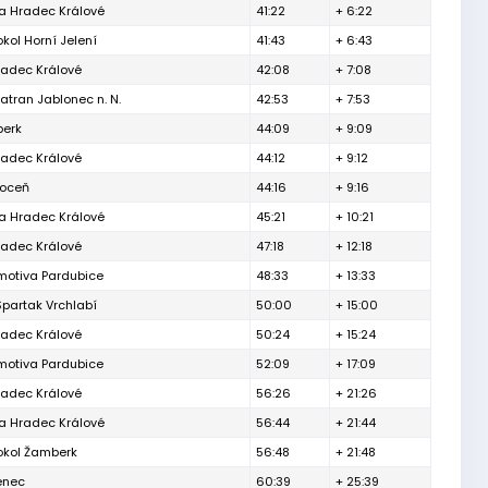
a Hradec Králové
41:22
+ 6:22
okol Horní Jelení
41:43
+ 6:43
radec Králové
42:08
+ 7:08
atran Jablonec n. N.
42:53
+ 7:53
erk
44:09
+ 9:09
radec Králové
44:12
+ 9:12
hoceň
44:16
+ 9:16
a Hradec Králové
45:21
+ 10:21
radec Králové
47:18
+ 12:18
motiva Pardubice
48:33
+ 13:33
partak Vrchlabí
50:00
+ 15:00
radec Králové
50:24
+ 15:24
motiva Pardubice
52:09
+ 17:09
radec Králové
56:26
+ 21:26
a Hradec Králové
56:44
+ 21:44
Sokol Žamberk
56:48
+ 21:48
enec
60:39
+ 25:39