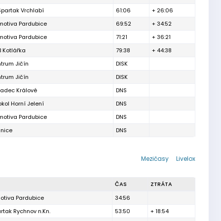
partak Vrchlabí
61:06
+ 26:06
motiva Pardubice
69:52
+ 34:52
motiva Pardubice
71:21
+ 36:21
 Kotlářka
79:38
+ 44:38
trum Jičín
DISK
trum Jičín
DISK
radec Králové
DNS
okol Horní Jelení
DNS
motiva Pardubice
DNS
mnice
DNS
Mezičasy
Livelox
ČAS
ZTRÁTA
otiva Pardubice
34:56
tak Rychnov n.Kn.
53:50
+ 18:54