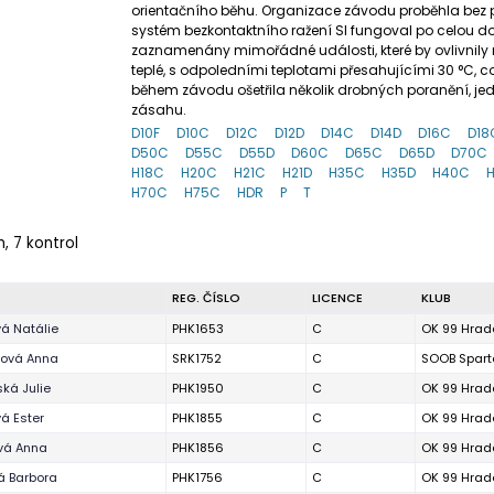
orientačního běhu. Organizace závodu proběhla bez pr
systém bezkontaktního ražení SI fungoval po celou d
zaznamenány mimořádné události, které by ovlivnily r
teplé, s odpoledními teplotami přesahujícími 30 °C, 
během závodu ošetřila několik drobných poranění, jed
zásahu.
D10F
D10C
D12C
D12D
D14C
D14D
D16C
D18
D50C
D55C
D55D
D60C
D65C
D65D
D70C
H18C
H20C
H21C
H21D
H35C
H35D
H40C
H70C
H75C
HDR
P
T
m, 7 kontrol
REG. ČÍSLO
LICENCE
KLUB
vá Natálie
PHK1653
C
OK 99 Hrad
ková Anna
SRK1752
C
SOOB Sparta
ká Julie
PHK1950
C
OK 99 Hrad
á Ester
PHK1855
C
OK 99 Hrad
ová Anna
PHK1856
C
OK 99 Hrad
á Barbora
PHK1756
C
OK 99 Hrad