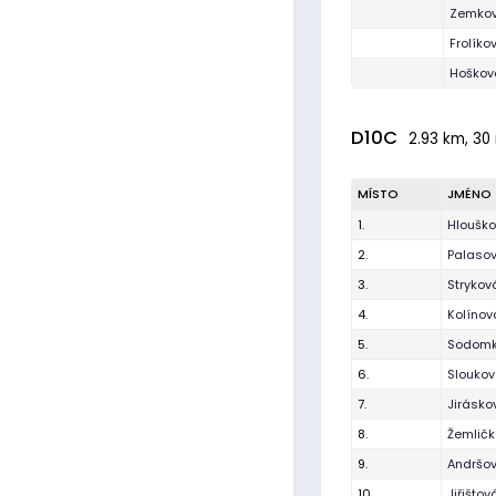
Zemkov
Frolíko
Hošková
D10C
2.93 km, 30 
MÍSTO
JMÉNO
1.
Hlouško
2.
Palasov
3.
Strykov
4.
Kolínov
5.
Sodomk
6.
Sloukov
7.
Jirásk
8.
Žemličk
9.
Andršo
10.
Jiřišto