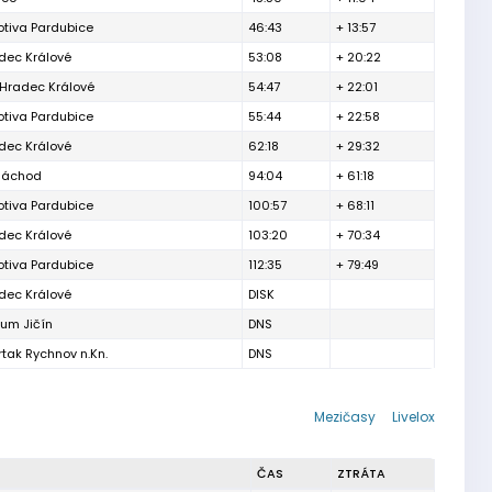
tiva Pardubice
46:43
+ 13:57
dec Králové
53:08
+ 20:22
 Hradec Králové
54:47
+ 22:01
tiva Pardubice
55:44
+ 22:58
dec Králové
62:18
+ 29:32
Náchod
94:04
+ 61:18
tiva Pardubice
100:57
+ 68:11
dec Králové
103:20
+ 70:34
tiva Pardubice
112:35
+ 79:49
dec Králové
DISK
rum Jičín
DNS
tak Rychnov n.Kn.
DNS
Mezičasy
Livelox
ČAS
ZTRÁTA