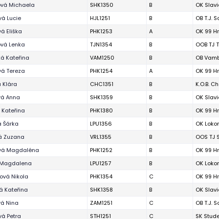
ová Michaela
SHK1350
B
OK Slavi
vá Lucie
HJL1251
B
OB T.J. S
á Eliška
PHK1253
A
OK 99 H
vá Lenka
TJN1354
B
OOB TJ T
ká Kateřina
VAM1250
B
OB Vamb
vá Tereza
PHK1254
A
OK 99 H
 Klára
CHC1351
B
K.O.B. C
vá Anna
SHK1359
B
OK Slavi
 Kateřina
PHK1380
B
OK 99 H
 Šárka
LPU1356
B
OK Loko
á Zuzana
VRL1355
B
OOS TJ S
vá Magdaléna
PHK1252
B
OK 99 H
 Magdalena
LPU1257
B
OK Loko
ová Nikola
PHK1354
C
OK 99 H
á Kateřina
SHK1358
B
OK Slavi
vá Nina
ZAM1251
C
OB T.J. 
á Petra
STH1251
C
SK Stud