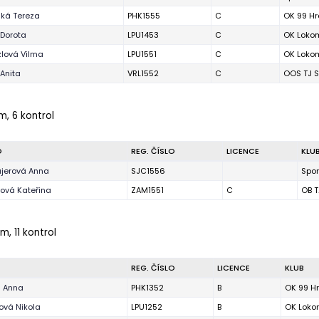
ká Tereza
PHK1555
C
OK 99 Hr
 Dorota
LPU1453
C
OK Lokom
lová Vilma
LPU1551
C
OK Lokom
 Anita
VRL1552
C
OOS TJ S
m, 6 kontrol
O
REG. ČÍSLO
LICENCE
KLU
jerová Anna
SJC1556
Spor
ová Kateřina
ZAM1551
C
OB T
m, 11 kontrol
REG. ČÍSLO
LICENCE
KLUB
á Anna
PHK1352
B
OK 99 H
vá Nikola
LPU1252
B
OK Loko