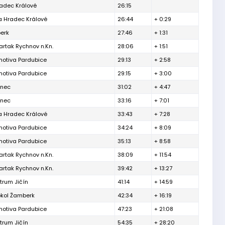
adec Králové
26:15
a Hradec Králové
26:44
+ 0:29
erk
27:46
+ 1:31
rtak Rychnov n.Kn.
28:06
+ 1:51
otiva Pardubice
29:13
+ 2:58
otiva Pardubice
29:15
+ 3:00
enec
31:02
+ 4:47
enec
33:16
+ 7:01
a Hradec Králové
33:43
+ 7:28
otiva Pardubice
34:24
+ 8:09
otiva Pardubice
35:13
+ 8:58
rtak Rychnov n.Kn.
38:09
+ 11:54
rtak Rychnov n.Kn.
39:42
+ 13:27
trum Jičín
41:14
+ 14:59
Sokol Žamberk
42:34
+ 16:19
otiva Pardubice
47:23
+ 21:08
trum Jičín
54:35
+ 28:20