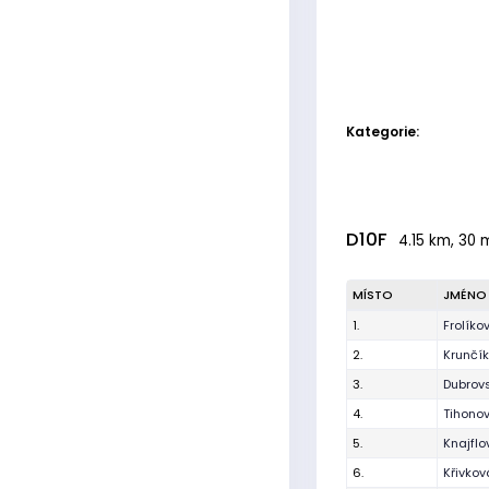
Kategorie:
D10F
4.15 km, 30 
MÍSTO
JMÉNO
1.
Frolíko
2.
Krunčí
3.
Dubrovs
4.
Tihonov
5.
Knajfl
6.
Křivkov