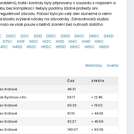
oblémů, tratě i kontroly byly připraveny v souladu s rozpisem a
obu bez komplikací. Nebyly podány žádné protesty ani
egulérnost závodu. Počasí bylo po celý den slunečné a velmi
což kladlo zvýšené nároky na závodníky. Zdravotnická služba
nalo se však pouze o běžná zranění bez nutnosti dalšího
C
D20C
D21C
D21D
D35C
D35D
D40C
D45C
D45D
D75C
H10F
H10C
H12C
H12D
H14C
H14D
H16C
H45C
H45D
H50C
H55C
H55D
H60C
H65C
H65D
Mezičasy
Livelox
ČAS
ZTRÁTA
ec Králové
46:31
k Rychnov n.Kn.
59:17
+ 12:46
ec Králové
65:33
+ 19:02
ec Králové
91:10
+ 44:39
ec Králové
92:27
+ 45:56
ec Králové
140:07
+ 93:36