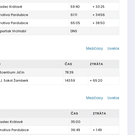
adec Králové
59:40
+ 33:25
otiva Pardubice
61:11
+ 34:56
otiva Pardubice
65:05
+ 38:50
partak Vrchlabí
DNS
Mezičasy
Livelox
B
ČAS
ZTRÁTA
tcentrum Jičín
78:39
.J. Sokol Žamberk
143:59
+ 65:20
Mezičasy
Livelox
ČAS
ZTRÁTA
radec Králové
35:00
motiva Pardubice
36:49
+ 1:49