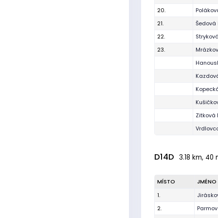
20.
Polákov
21.
Šedová 
22.
Strykov
23.
Mrázkov
Hanous
Kazdová
Kopecká
Kušičko
Zitková
Vrdlovc
D14D
3.18 km, 40 
MÍSTO
JMÉNO
1.
Jirásko
2.
Parmov