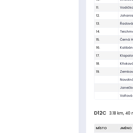
11.
Vodičko
12.
Johani
13.
Řadová
14.
Teichm
15.
Černá 
16.
Kalibán
17.
Klapalo
18.
Křivkov
19.
Zemkov
Novotn
Janečk
Volfová
D12C
3.18 km, 40 
MÍSTO
JMÉNO