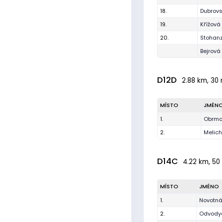
18.
Dubrovs
19.
Křížová
20.
Stohanz
Bejrová
D12D
2.88 km, 30 
MÍSTO
JMÉN
1.
Obrma
2.
Melich
D14C
4.22 km, 50 
MÍSTO
JMÉNO
1.
Novotn
2.
Odvodyo