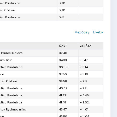
iva Pardubice
DISK
ec Králové
DISK
iva Pardubice
DNS
Mezičasy
Livelox
ČAS
ZTRÁTA
 Hradec Králové
32:46
rum Jičín
34:33
+ 1:47
tiva Pardubice
36:00
+ 3:14
ice
37:56
+ 5:10
dec Králové
39:58
+ 7:12
tiva Pardubice
40:07
+ 7:21
tiva Pardubice
41:32
+ 8:46
tiva Pardubice
41:48
+ 9:02
tak Rychnov n.Kn.
43:47
+ 11:01
ice
43:50
+ 11:04