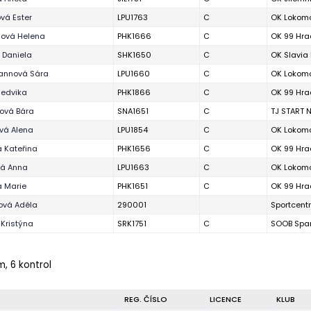
vá Ester
LPU1763
C
OK Lokomo
sová Helena
PHK1666
C
OK 99 Hra
 Daniela
SHK1650
C
OK Slavia
annová Sára
LPU1660
C
OK Lokomo
Hedvika
PHK1866
C
OK 99 Hra
ová Bára
SNA1651
C
TJ START 
vá Alena
LPU1854
C
OK Lokomo
á Kateřina
PHK1656
C
OK 99 Hra
á Anna
LPU1663
C
OK Lokomo
á Marie
PHK1651
C
OK 99 Hra
ová Adéla
290001
Sportcent
 Kristýna
SRK1751
C
SOOB Spar
m, 6 kontrol
REG. ČÍSLO
LICENCE
KLUB