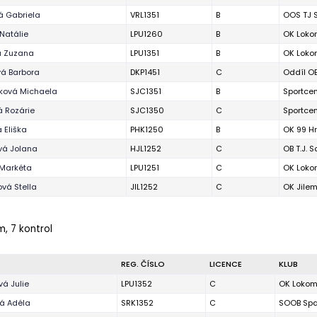
á Gabriela
VRL1351
B
OOS TJ S
Natálie
LPU1260
B
OK Loko
á Zuzana
LPU1351
B
OK Loko
á Barbora
DKP1451
C
Oddíl OB
ková Michaela
SJC1351
B
Sportcen
 Rozárie
SJC1350
C
Sportcen
 Eliška
PHK1250
B
OK 99 H
vá Jolana
HJL1252
C
OB T.J. S
 Markéta
LPU1251
C
OK Loko
ová Stella
JIL1252
C
OK Jile
m, 7 kontrol
REG. ČÍSLO
LICENCE
KLUB
vá Julie
LPU1352
C
OK Lokom
á Adéla
SRK1352
C
SOOB Spar