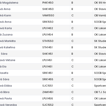
vá Magdalena
PHK1450
B
OK 99 Hr
vá Anna
SHK1450
B
OK Slavi
ká Karin
VAM1550
C
OB Vamb
ová Anna
SRK1550
B
SOOB Spa
vá Karla
LPU1462
C
OK Lokom
vá Zuzana
LPU1454
B
OK Lokom
ová Markéta
STH1550
C
SK Stud
vá Kateřina
STH1451
B
SK Stud
 Sára
SHK1451
B
OK Slavi
ová Viktorie
LPU1451
C
OK Lokom
á Ela
LPU1461
C
OK Lokom
Josefa
SRK1451
B
SOOB Spa
vá Sára
SRK1455
C
SOOB Spa
vá Eliška
SJC1551
C
Sportcen
vá Bára
ZAM1451
C
OB T.J. 
vá Pavla
LPU1456
C
OK Lokom
ová Veronika
SJC1552
C
Sportcen