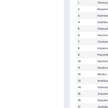
1.
Tihono
2.
Mayero
3.
Hamers
4.
Sedlák
5.
Čeloudo
6.
Fenclo
7.
Chrást
8.
Hakeno
9.
Pouchlá
10.
Žemličk
11.
Sloukov
12.
Milská 
13.
Andršo
14.
Vošvrdo
15.
Jirásko
16.
Šabatko
17.
Jindrák