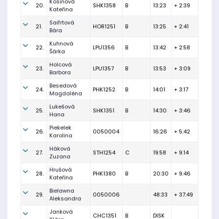
Kosinová
20.
SHK1358
B
13:23
+ 2:39
Kateřina
Saifrtová
21.
HOR1251
B
13:25
+ 2:41
Bára
Kuhnová
22.
LPU1356
B
13:42
+ 2:58
Šárka
Holcová
23.
LPU1357
B
13:53
+ 3:09
Barbora
Besedová
24.
PHK1252
B
14:01
+ 3:17
Magdaléna
Lukešová
25.
SHK1351
B
14:30
+ 3:46
Hana
Piekelek
26.
0050004
16:26
+ 5:42
Karolina
Háková
27.
STH1254
C
19:58
+ 9:14
Zuzana
Hrušová
28.
PHK1380
B
20:30
+ 9:46
Kateřina
Bielawna
29.
0050006
48:33
+ 37:49
Aleksandra
Janková
CHC1351
B
DISK