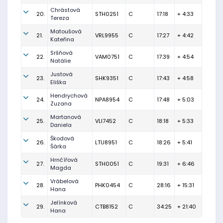
Chrástová
20.
STH0251
C
17:18
+ 4:33
Tereza
Matoušová
21.
VRL9955
C
17:27
+ 4:42
Kateřina
Sršňová
22.
VAM0751
C
17:39
+ 4:54
Natálie
Justová
23.
SHK9351
C
17:43
+ 4:58
Eliška
Hendrychová
24.
NPA8954
C
17:48
+ 5:03
Zuzana
Martanová
25.
VLI7452
C
18:18
+ 5:33
Daniela
Škodová
26.
LTU8951
C
18:26
+ 5:41
Šárka
Hrnčířová
27.
STH0051
C
19:31
+ 6:46
Magda
Vrábelová
28.
PHK0454
C
28:16
+ 15:31
Hana
Jelínková
29.
CTB8152
C
34:25
+ 21:40
Hana