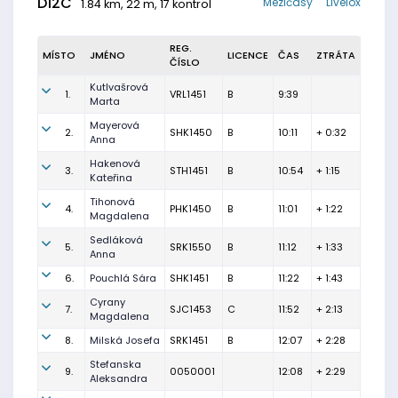
D12C
Mezičasy
Livelox
1.84 km, 22 m, 17 kontrol
REG.
MÍSTO
JMÉNO
LICENCE
ČAS
ZTRÁTA
ČÍSLO
Kutlvašrová
1.
VRL1451
B
9:39
Marta
Mayerová
2.
SHK1450
B
10:11
+ 0:32
Anna
Hakenová
3.
STH1451
B
10:54
+ 1:15
Kateřina
Tihonová
4.
PHK1450
B
11:01
+ 1:22
Magdalena
Sedláková
5.
SRK1550
B
11:12
+ 1:33
Anna
6.
Pouchlá Sára
SHK1451
B
11:22
+ 1:43
Cyrany
7.
SJC1453
C
11:52
+ 2:13
Magdalena
8.
Milská Josefa
SRK1451
B
12:07
+ 2:28
Stefanska
9.
0050001
12:08
+ 2:29
Aleksandra