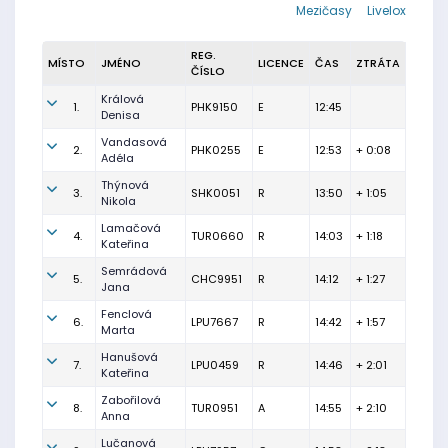
Mezičasy
Livelox
REG.
MÍSTO
JMÉNO
LICENCE
ČAS
ZTRÁTA
ČÍSLO
Králová
1.
PHK9150
E
12:45
Denisa
Vandasová
2.
PHK0255
E
12:53
+ 0:08
Adéla
Thýnová
3.
SHK0051
R
13:50
+ 1:05
Nikola
Lamačová
4.
TUR0660
R
14:03
+ 1:18
Kateřina
Semrádová
5.
CHC9951
R
14:12
+ 1:27
Jana
Fenclová
6.
LPU7667
R
14:42
+ 1:57
Marta
Hanušová
7.
LPU0459
R
14:46
+ 2:01
Kateřina
Zabořilová
8.
TUR0951
A
14:55
+ 2:10
Anna
Lučanová