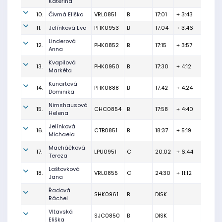
Kateřina
10.
Čivrná Eliška
VRL0851
B
17:01
+ 3:43
11.
Jelínková Eva
PHK0953
B
17:04
+ 3:46
Linderová
12.
PHK0852
B
17:15
+ 3:57
Anna
Kvapilová
13.
PHK0950
B
17:30
+ 4:12
Markéta
Kunartová
14.
PHK0888
B
17:42
+ 4:24
Dominika
Nimshausová
15.
CHC0854
B
17:58
+ 4:40
Helena
Jelínková
16.
CTB0851
B
18:37
+ 5:19
Michaela
Macháčková
17.
LPU0951
C
20:02
+ 6:44
Tereza
Laštovková
18.
VRL0855
C
24:30
+ 11:12
Jana
Řadová
SHK0961
B
DISK
Ráchel
Vltavská
SJC0850
B
DISK
Eliška