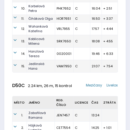
Korbelová
10.
PHK7652
C
16:04
+ 2:51
Petra
11.
Čiháková Olga
HOR7651
C
16:50
+ 3:37
Wohanková
12.
VRL7955
C
17:57
+ 4:44
Kateřina
Koblicová
13.
SRK7650
C
18:08
+ 4:55
Milena
Hanzlová
14.
0020001
19:46
+ 6:33
Tereza
Jedlinská
15.
VAM7950
C
21:07
+ 7:54
Hana
D50C
Mezičasy
Livelox
2.24 km, 26 m, 15 kontrol
REG.
MÍSTO
JMÉNO
LICENCE
ČAS
ZTRÁTA
ČÍSLO
Zabořilová
1.
JEN7457
C
13:24
Romana
Hájková
2.
CET7554
C
14:25
+ 1:01