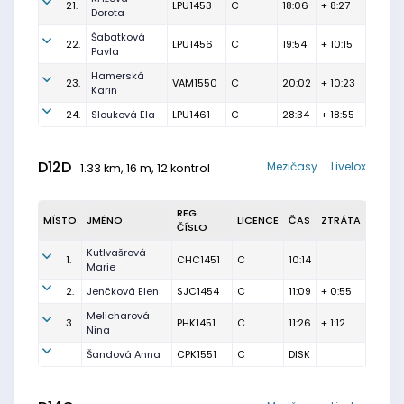
21.
LPU1453
C
18:06
+ 8:27
Dorota
Šabatková
22.
LPU1456
C
19:54
+ 10:15
Pavla
Hamerská
23.
VAM1550
C
20:02
+ 10:23
Karin
24.
Slouková Ela
LPU1461
C
28:34
+ 18:55
D12D
Mezičasy
Livelox
1.33 km, 16 m, 12 kontrol
REG.
MÍSTO
JMÉNO
LICENCE
ČAS
ZTRÁTA
ČÍSLO
Kutlvašrová
1.
CHC1451
C
10:14
Marie
2.
Jenčková Elen
SJC1454
C
11:09
+ 0:55
Melicharová
3.
PHK1451
C
11:26
+ 1:12
Nina
Šandová Anna
CPK1551
C
DISK