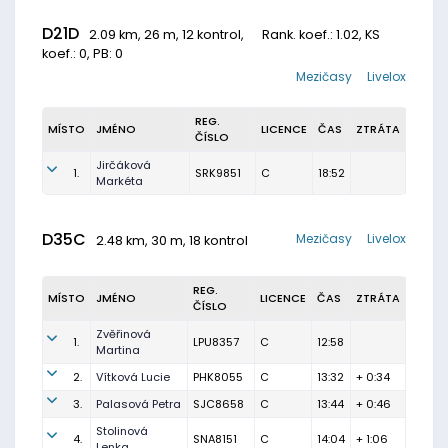
D21D
2.09 km, 26 m, 12 kontrol,
Rank. koef.
: 1.02, KS
koef.: 0, PB: 0
Mezičasy
Livelox
REG.
MÍSTO
JMÉNO
LICENCE
ČAS
ZTRÁTA
ČÍSLO
Jirčáková
1.
SRK9851
C
18:52
Markéta
D35C
Mezičasy
Livelox
2.48 km, 30 m, 18 kontrol
REG.
MÍSTO
JMÉNO
LICENCE
ČAS
ZTRÁTA
ČÍSLO
Zvěřinová
1.
LPU8357
C
12:58
Martina
2.
Vítková Lucie
PHK8055
C
13:32
+ 0:34
3.
Palasová Petra
SJC8658
C
13:44
+ 0:46
Stolinová
4.
SNA8151
C
14:04
+ 1:06
Lenka