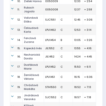
10.
Zietek Hanna
0050009
12:33
+ 2:54
Rubach
11.
0050008
12:37
+ 2:58
Jagoda
Vošvrdová
12.
SJC1551
C
12:45
+ 3:06
Eliška
Čeloudová
13.
LPU1462
C
12:53
+ 3:14
Karla
Fenclová
14.
LPU1454
B
13:05
+ 3:26
Zuzana
15.
Kopecká Inés
JIL1552
C
13:55
+ 4:16
Nechanická
16.
JIL1452
C
14:24
+ 4:45
Dorota
Dvořáková
17.
LPU1452
C
15:50
+ 6:11
Marie
Žemličková
18.
LPU1451
C
16:15
+ 6:36
Viktorie
Chrástová
19.
STH1550
C
16:52
+ 7:13
Markéta
Jindráková
20.
SJC1552
C
16:57
+ 7:18
Veronika
Křížová