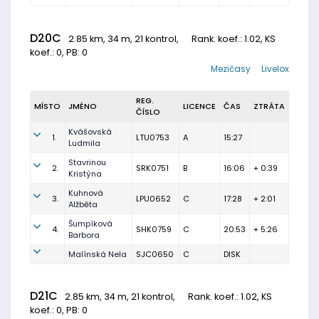
D20C
2.85 km, 34 m, 21 kontrol,
Rank. koef.
: 1.02, KS
koef.: 0, PB: 0
Mezičasy
Livelox
REG.
MÍSTO
JMÉNO
LICENCE
ČAS
ZTRÁTA
ČÍSLO
Kvášovská
1.
LTU0753
A
15:27
Ludmila
Stavrinou
2.
SRK0751
B
16:06
+ 0:39
Kristýna
Kuhnová
3.
LPU0652
C
17:28
+ 2:01
Alžběta
Šumpíková
4.
SHK0759
C
20:53
+ 5:26
Barbora
Malínská Nela
SJC0650
C
DISK
D21C
2.85 km, 34 m, 21 kontrol,
Rank. koef.
: 1.02, KS
koef.: 0, PB: 0