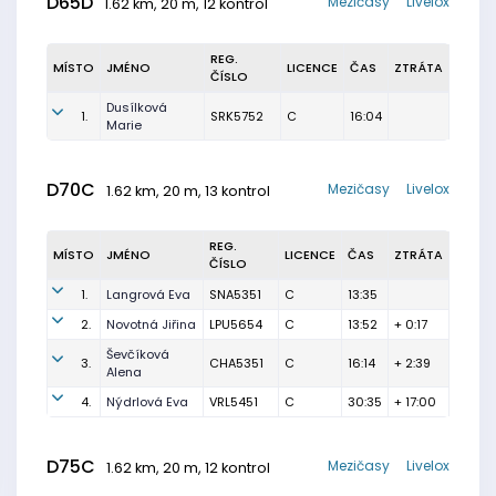
D65D
Mezičasy
Livelox
1.62 km, 20 m, 12 kontrol
REG.
MÍSTO
JMÉNO
LICENCE
ČAS
ZTRÁTA
ČÍSLO
Dusílková
1.
SRK5752
C
16:04
Marie
D70C
Mezičasy
Livelox
1.62 km, 20 m, 13 kontrol
REG.
MÍSTO
JMÉNO
LICENCE
ČAS
ZTRÁTA
ČÍSLO
1.
Langrová Eva
SNA5351
C
13:35
2.
Novotná Jiřina
LPU5654
C
13:52
+ 0:17
Ševčíková
3.
CHA5351
C
16:14
+ 2:39
Alena
4.
Nýdrlová Eva
VRL5451
C
30:35
+ 17:00
D75C
Mezičasy
Livelox
1.62 km, 20 m, 12 kontrol