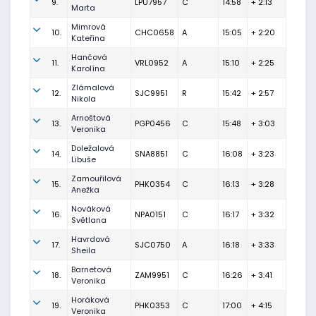
9.
LPU7957
C
14:58
+ 2:13
Marta
Mimrová
10.
CHC0658
A
15:05
+ 2:20
Kateřina
Hančová
11.
VRL0952
A
15:10
+ 2:25
Karolína
Zlámalová
12.
SJC9951
R
15:42
+ 2:57
Nikola
Arnoštová
13.
PGP0456
C
15:48
+ 3:03
Veronika
Doležalová
14.
SNA8851
C
16:08
+ 3:23
Libuše
Zamouřilová
15.
PHK0354
C
16:13
+ 3:28
Anežka
Nováková
16.
NPA0151
C
16:17
+ 3:32
Světlana
Havrdová
17.
SJC0750
A
16:18
+ 3:33
Sheila
Barnetová
18.
ZAM9951
C
16:26
+ 3:41
Veronika
Horáková
19.
PHK0353
C
17:00
+ 4:15
Veronika