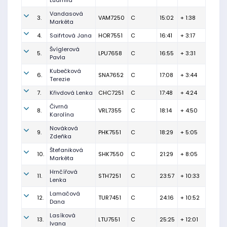
Ludmila
Vandasová
3.
VAM7250
C
15:02
+ 1:38
Markéta
4.
Saifrtová Jana
HOR7551
C
16:41
+ 3:17
Švíglerová
5.
LPU7658
C
16:55
+ 3:31
Pavla
Kubečková
6.
SNA7652
C
17:08
+ 3:44
Terezie
7.
Křivdová Lenka
CHC7251
C
17:48
+ 4:24
Čivrná
8.
VRL7355
C
18:14
+ 4:50
Karolína
Nováková
9.
PHK7551
C
18:29
+ 5:05
Zdeňka
Štefaniková
10.
SHK7550
C
21:29
+ 8:05
Markéta
Hrnčířová
11.
STH7251
C
23:57
+ 10:33
Lenka
Lamačová
12.
TUR7451
C
24:16
+ 10:52
Dana
Lasíková
13.
LTU7551
C
25:25
+ 12:01
Ivana