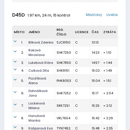
D45D
Mezičasy
Livelox
1.97 km, 24 m, 15 kontrol
REG.
MÍSTO
JMÉNO
LICENCE
ČAS
ZTRÁTA
ČÍSLO
1.
Bílková Zdenka
SJC8150
C
13:13
Raková
2.
SHK7250
C
14:23
+ 1:10
Miroslava
3.
Lukešová Klára
SHK7850
C
14:57
+ 1:44
4.
Culková Dita
SHK8151
C
15:02
+ 1:49
Pozdílková
5.
PHK8053
C
15:04
+ 1:51
Alena
Dohnálková
6.
SHK7252
C
15:17
+ 2:04
Jana
Lockerová
7.
SRK7251
C
15:25
+ 2:12
Milena
Hanušová
8.
VRL7654
C
15:42
+ 2:29
Monika
9.
Kašparová Eva
TYN7452
C
15:48
+ 2:35