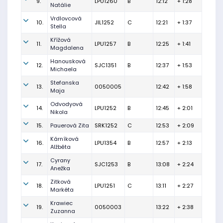
9.
LPU1260
B
12:12
+ 1:28
Natálie
Vrdlovcová
10.
JIL1252
C
12:21
+ 1:37
Stella
Křížová
11.
LPU1257
B
12:25
+ 1:41
Magdalena
Hanousková
12.
SJC1351
B
12:37
+ 1:53
Michaela
Stefanska
13.
0050005
12:42
+ 1:58
Maja
Odvodyová
14.
LPU1252
B
12:45
+ 2:01
Nikola
15.
Pauerová Zita
SRK1252
C
12:53
+ 2:09
Kárníková
16.
LPU1354
B
12:57
+ 2:13
Alžběta
Cyrany
17.
SJC1253
B
13:08
+ 2:24
Anežka
Zitková
18.
LPU1251
C
13:11
+ 2:27
Markéta
Krawiec
19.
0050003
13:22
+ 2:38
Zuzanna