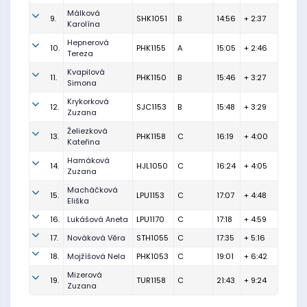
Málková
9.
SHK1051
B
14:56
+ 2:37
Karolína
Hepnerová
10.
PHK1155
A
15:05
+ 2:46
Tereza
Kvapilová
11.
PHK1150
B
15:46
+ 3:27
Simona
Krykorková
12.
SJC1153
B
15:48
+ 3:29
Zuzana
Želiezková
13.
PHK1158
C
16:19
+ 4:00
Kateřina
Hamáková
14.
HJL1050
C
16:24
+ 4:05
Zuzana
Macháčková
15.
LPU1153
C
17:07
+ 4:48
Eliška
16.
Lukášová Aneta
LPU1170
C
17:18
+ 4:59
17.
Nováková Věra
STH1055
C
17:35
+ 5:16
18.
Mojžíšová Nela
PHK1053
C
19:01
+ 6:42
Mizerová
19.
TUR1158
C
21:43
+ 9:24
Zuzana