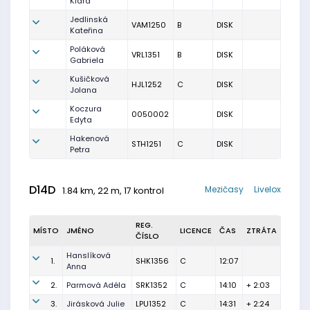
Klára
Jedlinská
VAM1250
B
DISK
Kateřina
Poláková
VRL1351
B
DISK
Gabriela
Kušičková
HJL1252
C
DISK
Jolana
Koczura
0050002
DISK
Edyta
Hakenová
STH1251
C
DISK
Petra
D14D
Mezičasy
Livelox
1.84 km, 22 m, 17 kontrol
REG.
MÍSTO
JMÉNO
LICENCE
ČAS
ZTRÁTA
ČÍSLO
Hanslíková
1.
SHK1356
C
12:07
Anna
2.
Parmová Adéla
SRK1352
C
14:10
+ 2:03
3.
Jirásková Julie
LPU1352
C
14:31
+ 2:24