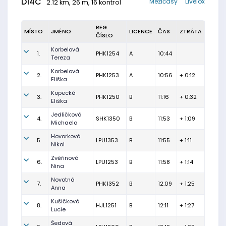
D14C
Mezičasy
Livelox
2.12 km, 26 m, 16 kontrol
REG.
MÍSTO
JMÉNO
LICENCE
ČAS
ZTRÁTA
ČÍSLO
Korbelová
1.
PHK1254
A
10:44
Tereza
Korbelová
2.
PHK1253
A
10:56
+ 0:12
Eliška
Kopecká
3.
PHK1250
B
11:16
+ 0:32
Eliška
Jedličková
4.
SHK1350
B
11:53
+ 1:09
Michaela
Hovorková
5.
LPU1353
B
11:55
+ 1:11
Nikol
Zvěřinová
6.
LPU1253
B
11:58
+ 1:14
Nina
Novotná
7.
PHK1352
B
12:09
+ 1:25
Anna
Kušičková
8.
HJL1251
B
12:11
+ 1:27
Lucie
Šedová