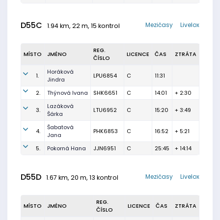
D55C
Mezičasy
Livelox
1.94 km, 22 m, 15 kontrol
REG.
MÍSTO
JMÉNO
LICENCE
ČAS
ZTRÁTA
ČÍSLO
Horáková
1.
LPU6854
C
11:31
Jindra
2.
Thýnová Ivana
SHK6651
C
14:01
+ 2:30
Lazáková
3.
LTU6952
C
15:20
+ 3:49
Šárka
Šabatová
4.
PHK6853
C
16:52
+ 5:21
Jana
5.
Pokorná Hana
JJN6951
C
25:45
+ 14:14
D55D
Mezičasy
Livelox
1.67 km, 20 m, 13 kontrol
REG.
MÍSTO
JMÉNO
LICENCE
ČAS
ZTRÁTA
ČÍSLO