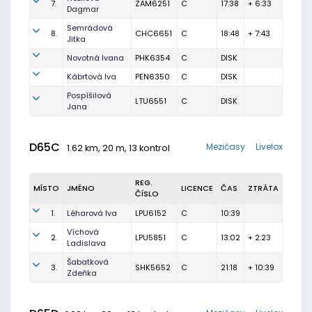
7.
ZAM6251
C
17:38
+ 6:33
Dagmar
Semrádová
8.
CHC6651
C
18:48
+ 7:43
Jitka
Novotná Ivana
PHK6354
C
DISK
Kábrtová Iva
PEN6350
C
DISK
Pospíšilová
LTU6551
C
DISK
Jana
D65C
Mezičasy
Livelox
1.62 km, 20 m, 13 kontrol
REG.
MÍSTO
JMÉNO
LICENCE
ČAS
ZTRÁTA
ČÍSLO
1.
Léharová Iva
LPU6152
C
10:39
Víchová
2.
LPU5851
C
13:02
+ 2:23
Ladislava
Šabatková
3.
SHK5652
C
21:18
+ 10:39
Zdeňka