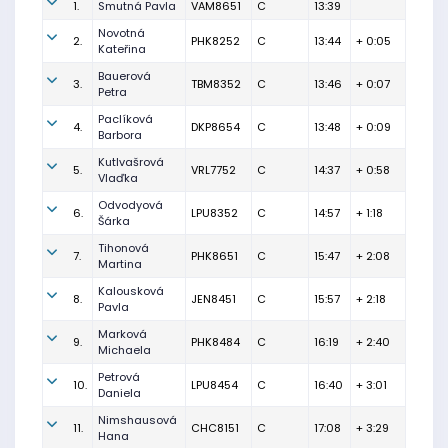
1.
Smutná Pavla
VAM8651
C
13:39
Novotná
2.
PHK8252
C
13:44
+ 0:05
Kateřina
Bauerová
3.
TBM8352
C
13:46
+ 0:07
Petra
Paclíková
4.
DKP8654
C
13:48
+ 0:09
Barbora
Kutlvašrová
5.
VRL7752
C
14:37
+ 0:58
Vlaďka
Odvodyová
6.
LPU8352
C
14:57
+ 1:18
Šárka
Tihonová
7.
PHK8651
C
15:47
+ 2:08
Martina
Kalousková
8.
JEN8451
C
15:57
+ 2:18
Pavla
Marková
9.
PHK8484
C
16:19
+ 2:40
Michaela
Petrová
10.
LPU8454
C
16:40
+ 3:01
Daniela
Nimshausová
11.
CHC8151
C
17:08
+ 3:29
Hana