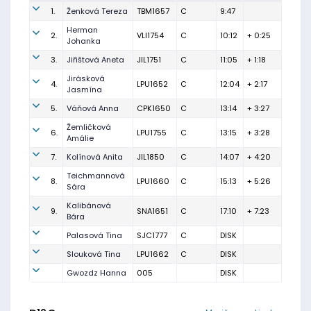
1.
Ženková Tereza
TBM1657
C
9:47
Herman
2.
VLI1754
C
10:12
+ 0:25
Johanka
3.
Jiřištová Aneta
JIL1751
C
11:05
+ 1:18
Jirásková
4.
LPU1652
C
12:04
+ 2:17
Jasmína
5.
Váňová Anna
CPK1650
C
13:14
+ 3:27
Žemličková
6.
LPU1755
C
13:15
+ 3:28
Amálie
7.
Kolínová Anita
JIL1850
C
14:07
+ 4:20
Teichmannová
8.
LPU1660
C
15:13
+ 5:26
Sára
Kalibánová
9.
SNA1651
C
17:10
+ 7:23
Bára
Palasová Tina
SJC1777
C
DISK
Slouková Tina
LPU1662
C
DISK
Gwozdz Hanna
005
DISK