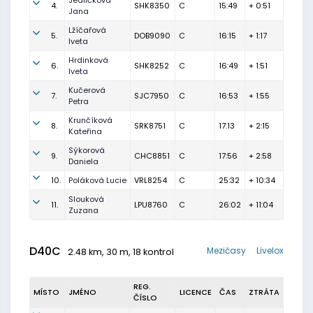
Jedličková
4.
SHK8350
C
15:49
+ 0:51
Jana
Lžíčařová
5.
DOB9090
C
16:15
+ 1:17
Iveta
Hrdinková
6.
SHK8252
C
16:49
+ 1:51
Iveta
Kučerová
7.
SJC7950
C
16:53
+ 1:55
Petra
Krunčíková
8.
SRK8751
C
17:13
+ 2:15
Kateřina
Sýkorová
9.
CHC8851
C
17:56
+ 2:58
Daniela
10.
Poláková Lucie
VRL8254
C
25:32
+ 10:34
Slouková
11.
LPU8760
C
26:02
+ 11:04
Zuzana
D40C
Mezičasy
Livelox
2.48 km, 30 m, 18 kontrol
REG.
MÍSTO
JMÉNO
LICENCE
ČAS
ZTRÁTA
ČÍSLO