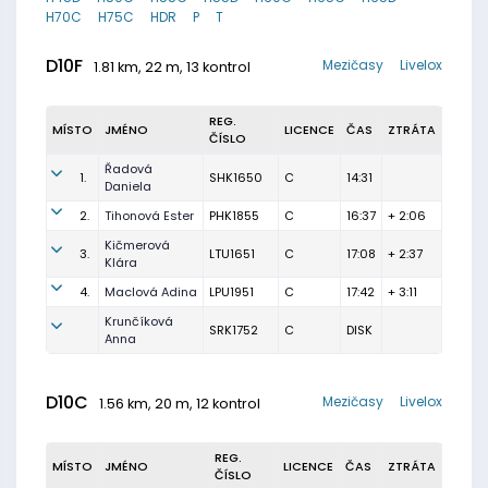
H70C
H75C
HDR
P
T
D10F
Mezičasy
Livelox
1.81 km, 22 m, 13 kontrol
REG.
MÍSTO
JMÉNO
LICENCE
ČAS
ZTRÁTA
ČÍSLO
Řadová
1.
SHK1650
C
14:31
Daniela
2.
Tihonová Ester
PHK1855
C
16:37
+ 2:06
Kičmerová
3.
LTU1651
C
17:08
+ 2:37
Klára
4.
Maclová Adina
LPU1951
C
17:42
+ 3:11
Krunčíková
SRK1752
C
DISK
Anna
D10C
Mezičasy
Livelox
1.56 km, 20 m, 12 kontrol
REG.
MÍSTO
JMÉNO
LICENCE
ČAS
ZTRÁTA
ČÍSLO