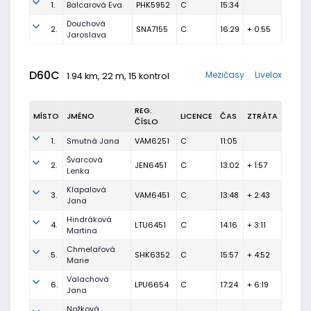
1.
Balcarová Eva
PHK5952
C
15:34
Douchová
2.
SNA7155
C
16:29
+ 0:55
Jaroslava
D60C
Mezičasy
Livelox
1.94 km, 22 m, 15 kontrol
REG.
MÍSTO
JMÉNO
LICENCE
ČAS
ZTRÁTA
ČÍSLO
1.
Smutná Jana
VAM6251
C
11:05
Švarcová
2.
JEN6451
C
13:02
+ 1:57
Lenka
Klapalová
3.
VAM6451
C
13:48
+ 2:43
Jana
Hindráková
4.
LTU6451
C
14:16
+ 3:11
Martina
Chmelařová
5.
SHK6352
C
15:57
+ 4:52
Marie
Valachová
6.
LPU6654
C
17:24
+ 6:19
Jana
Nožková