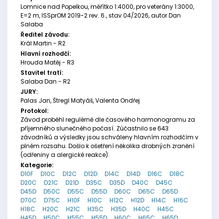
Lomnice nad Popelkou, měřítko 1:4000, pro veterány 1:3000,
E=2 m, ISSprOM 2019-2 rev. 6., stav 04/2026, autor Dan
Salaba
Ředitel závodu:
Král Martin - R2
Hlavní rozhodčí:
Hrouda Matěj - R3
Stavitel tratí:
Salaba Dan - R2
JURY:
Palas Jan, Štregl Matyáš, Valenta Ondřej
Protokol:
Závod proběhl regulérně dle časového harmonogramu za
příjemného slunečného počasí. Zúčastnilo se 643
závodníků a výsledky jsou schváleny hlavním rozhodčím v
plném rozsahu. Došlo k ošetření několika drobných zranění
(odřeniny a alergické reakce).
Kategorie:
D10F
D10C
D12C
D12D
D14C
D14D
D16C
D18C
D20C
D21C
D21D
D35C
D35D
D40C
D45C
D45D
D50C
D55C
D55D
D60C
D65C
D65D
D70C
D75C
H10F
H10C
H12C
H12D
H14C
H16C
H18C
H20C
H21C
H35C
H35D
H40C
H45C
H45D
H50C
H55C
H55D
H60C
H65C
H65D