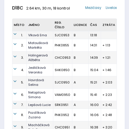
D18C
Mezičasy
Livelox
2.64 km, 30 m, 18 kontrol
REG.
MÍSTO
JMÉNO
LICENCE
ČAS
ZTRÁTA
ČÍSLO
1.
Vlková Ema
SJC0953
B
13:18
Matoušková
2.
PHK0855
B
14:31
+ 1:13
Markéta
Holingerová
3.
CHC0953
B
14:39
+ 1:21
Alžběta
Jedličková
4.
SHK0850
B
15:04
+ 1:46
Veronika
Havrdová
5.
SJC0950
A
15:21
+ 2:03
Selina
Netopilová
6.
VAM0950
B
15:41
+ 2:23
Simona
7.
Lepšová Lucie
SRK0951
A
16:00
+ 2:42
Pozdílková
8.
PHK0952
B
16:06
+ 2:48
Zuzana
Macháčková
9.
CHC0951
B
16:38
+ 3:20