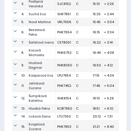
Podlipná
3.
SJC8152
C
15:10
+ 2:29
Veronika
4.
Suchá Eva
SHK7851
C
15:25
+ 2:44
5.
Nová Martina
VRL7656
C
15:45
+ 3:04
Besedová
6.
PHK7654
C
16:15
+ 3:34
Petra
7.
Šafářová Ivana
CET8051
C
16:22
+ 3:41
Kosová
8.
PHK6752
C
16:49
+ 4:08
Michaela
Hrušová
9.
PHK8050
C
16:53
+ 4:12
Dagmar
10.
Kašparová Eva
LPU7854
C
17:15
+ 4:34
Jelínková
11.
PHK7452
C
17:45
+ 5:04
Zuzana
Šumpíková
12.
SHK8154
C
18:10
+ 5:29
Kateřina
13.
Hladká Petra
KOR7950
C
18:51
+ 6:10
14.
Licková Dana
LTU7350
C
20:12
+ 7:31
Kvapilová
15.
PHK7853
C
21:21
+ 8:40
Zuzana