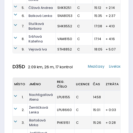
5.
Čížová Andrea
SHK8251
C
15:12
+ 2:14
6.
Balková Lenka
SNA8053
C
15:35
+ 2:37
Stulíková
7.
SHK8552
C
17:08
+ 4:10
Barbora
Sršňová
8.
VAM8150
C
17:14
+ 4:16
Kateřina
9.
Vejrová Iva
STH8852
C
18:05
+ 5:07
D35D
Mezičasy
Livelox
2.09 km, 26 m, 17 kontrol
REG.
MÍSTO
JMÉNO
LICENCE
ČAS
ZTRÁTA
ČÍSLO
Nachtigallová
1.
LPU8155
C
14:58
Alena
Žemličková
2.
LPU8660
C
15:01
+ 0:03
Lenka
Bartošová
3.
PHK9151
C
15:26
+ 0:28
Mirka