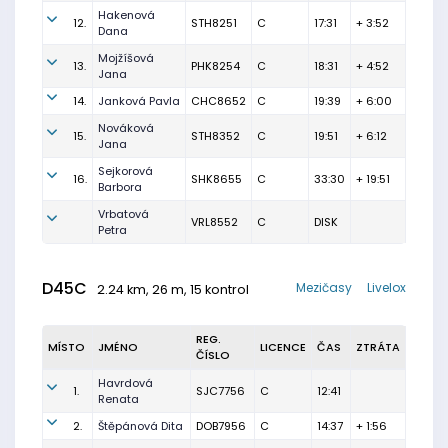
Hakenová
12.
STH8251
C
17:31
+ 3:52
Dana
Mojžíšová
13.
PHK8254
C
18:31
+ 4:52
Jana
14.
Janková Pavla
CHC8652
C
19:39
+ 6:00
Nováková
15.
STH8352
C
19:51
+ 6:12
Jana
Sejkorová
16.
SHK8655
C
33:30
+ 19:51
Barbora
Vrbatová
VRL8552
C
DISK
Petra
D45C
Mezičasy
Livelox
2.24 km, 26 m, 15 kontrol
REG.
MÍSTO
JMÉNO
LICENCE
ČAS
ZTRÁTA
ČÍSLO
Havrdová
1.
SJC7756
C
12:41
Renata
2.
Štěpánová Dita
DOB7956
C
14:37
+ 1:56