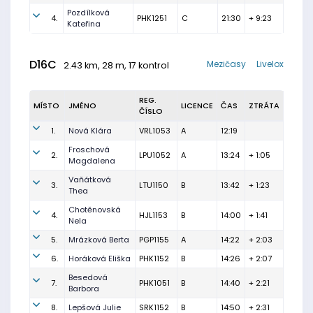
Pozdílková
4.
PHK1251
C
21:30
+ 9:23
Kateřina
D16C
Mezičasy
Livelox
2.43 km, 28 m, 17 kontrol
REG.
MÍSTO
JMÉNO
LICENCE
ČAS
ZTRÁTA
ČÍSLO
1.
Nová Klára
VRL1053
A
12:19
Froschová
2.
LPU1052
A
13:24
+ 1:05
Magdalena
Vaňátková
3.
LTU1150
B
13:42
+ 1:23
Thea
Chotěnovská
4.
HJL1153
B
14:00
+ 1:41
Nela
5.
Mrázková Berta
PGP1155
A
14:22
+ 2:03
6.
Horáková Eliška
PHK1152
B
14:26
+ 2:07
Besedová
7.
PHK1051
B
14:40
+ 2:21
Barbora
8.
Lepšová Julie
SRK1152
B
14:50
+ 2:31