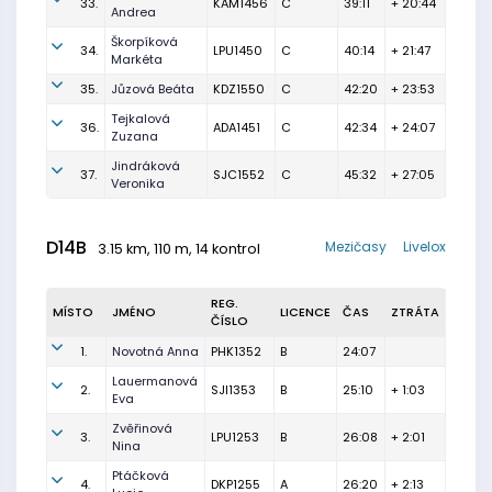
33.
KAM1456
C
39:11
+ 20:44
Andrea
Škorpíková
34.
LPU1450
C
40:14
+ 21:47
Markéta
35.
Jůzová Beáta
KDZ1550
C
42:20
+ 23:53
Tejkalová
36.
ADA1451
C
42:34
+ 24:07
Zuzana
Jindráková
37.
SJC1552
C
45:32
+ 27:05
Veronika
D14B
Mezičasy
Livelox
3.15 km, 110 m, 14 kontrol
REG.
MÍSTO
JMÉNO
LICENCE
ČAS
ZTRÁTA
ČÍSLO
1.
Novotná Anna
PHK1352
B
24:07
Lauermanová
2.
SJI1353
B
25:10
+ 1:03
Eva
Zvěřinová
3.
LPU1253
B
26:08
+ 2:01
Nina
Ptáčková
4.
DKP1255
A
26:20
+ 2:13