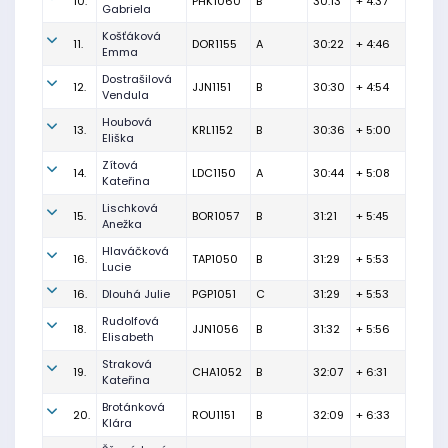
10.
PHK1060
B
30:13
+ 4:37
Gabriela
Košťáková
11.
DOR1155
A
30:22
+ 4:46
Emma
Dostrašilová
12.
JJN1151
B
30:30
+ 4:54
Vendula
Houbová
13.
KRL1152
B
30:36
+ 5:00
Eliška
Zítová
14.
LDC1150
A
30:44
+ 5:08
Kateřina
Lischková
15.
BOR1057
B
31:21
+ 5:45
Anežka
Hlaváčková
16.
TAP1050
B
31:29
+ 5:53
Lucie
16.
Dlouhá Julie
PGP1051
C
31:29
+ 5:53
Rudolfová
18.
JJN1056
B
31:32
+ 5:56
Elisabeth
Straková
19.
CHA1052
B
32:07
+ 6:31
Kateřina
Brotánková
20.
ROU1151
B
32:09
+ 6:33
Klára