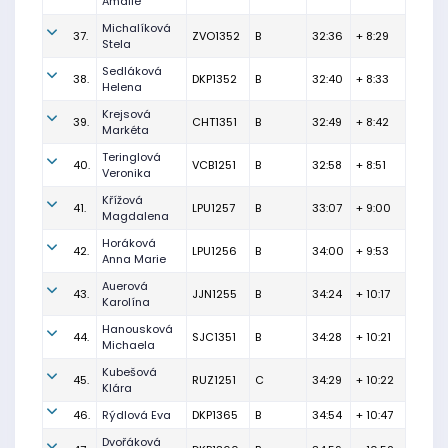
Amálie
Michalíková
37.
ZVO1352
B
32:36
+ 8:29
Stela
Sedláková
38.
DKP1352
B
32:40
+ 8:33
Helena
Krejsová
39.
CHT1351
B
32:49
+ 8:42
Markéta
Teringlová
40.
VCB1251
B
32:58
+ 8:51
Veronika
Křížová
41.
LPU1257
B
33:07
+ 9:00
Magdalena
Horáková
42.
LPU1256
B
34:00
+ 9:53
Anna Marie
Auerová
43.
JJN1255
B
34:24
+ 10:17
Karolína
Hanousková
44.
SJC1351
B
34:28
+ 10:21
Michaela
Kubešová
45.
RUZ1251
C
34:29
+ 10:22
Klára
46.
Rýdlová Eva
DKP1365
B
34:54
+ 10:47
Dvořáková