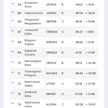
Kroupová
64.
LPU1154
B
44:52
+ 19:16
Anna
65.
Valtrová Ema
JJN1152
B
45:00
+ 19:24
Gregorová
66.
DKP1158
C
45:16
+ 19:40
Magdalena
Jirousová
67.
TAP1056
C
45:27
+ 19:51
Edita
Magazu
68.
DOR1152
B
46:52
+ 21:16
Sophia
Kopecká
69.
OPI1050
B
47:15
+ 21:39
Zuzana
Demangeon
70.
OPI1154
B
48:14
+ 22:38
Nora
Taussigová
71.
KUL1052
B
48:44
+ 23:08
Kristýna
Mančalová
72.
LIT1051
C
53:18
+ 27:42
Adéla
Snížková
73.
DKP1151
C
57:25
+ 31:49
Žofie
Vybíhalová
74.
HJL1154
C
60:28
+ 34:52
Hana