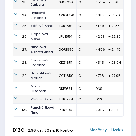
23.
SJC1654
C
35:54
+ 15:43
Barbora
Hynková
24.
ONO1750
C
38:37
+ 18:26
Johanna
25.
Váňová Anna
TUR1660
C
41:49
+ 21:38
Klapalová
26.
LPU1854
C
42:39
+ 22:28
Alena
Niňajová
27.
DOR1950
C
44:56
+ 24:45
Alžbeta Anna
Spieszová
28.
KDZ1651
C
45:15
+ 25:04
Johanka
Harvalíková
29.
OPT1650
C
47:16
+ 27:05
Marlen
Mullis
DKP1651
C
DNS
Elizabeth
Váňová Astrid
TUR1954
C
DNS
Panchártková
MS
PHK2060
59:52
+ 39:41
Nina
D12C
Mezičasy
Livelox
2.86 km, 90 m, 10 kontrol