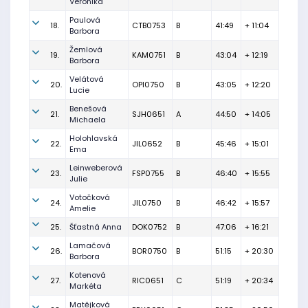
Veronika
Paulová
18.
CTB0753
B
41:49
+ 11:04
Barbora
Žemlová
19.
KAM0751
B
43:04
+ 12:19
Barbora
Velátová
20.
OPI0750
B
43:05
+ 12:20
Lucie
Benešová
21.
SJH0651
A
44:50
+ 14:05
Michaela
Holohlavská
22.
JIL0652
B
45:46
+ 15:01
Ema
Leinweberová
23.
FSP0755
B
46:40
+ 15:55
Julie
Votočková
24.
JIL0750
B
46:42
+ 15:57
Amelie
25.
Šťastná Anna
DOK0752
B
47:06
+ 16:21
Lamačová
26.
BOR0750
B
51:15
+ 20:30
Barbora
Kotenová
27.
RIC0651
C
51:19
+ 20:34
Markéta
Matějková