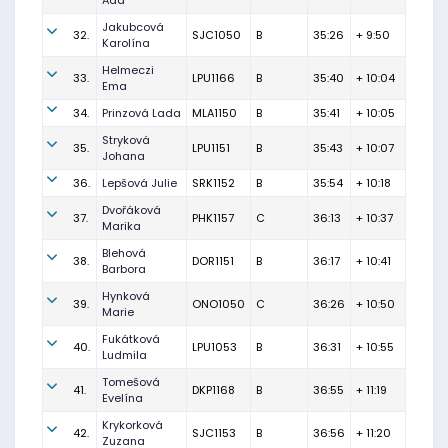
Ada
Jakubcová
32.
SJC1050
B
35:26
+ 9:50
Karolína
Helmeczi
33.
LPU1166
B
35:40
+ 10:04
Ema
34.
Prinzová Lada
MLA1150
B
35:41
+ 10:05
Stryková
35.
LPU1151
B
35:43
+ 10:07
Johana
36.
Lepšová Julie
SRK1152
B
35:54
+ 10:18
Dvořáková
37.
PHK1157
C
36:13
+ 10:37
Marika
Blehová
38.
DOR1151
B
36:17
+ 10:41
Barbora
Hynková
39.
ONO1050
C
36:26
+ 10:50
Marie
Fukátková
40.
LPU1053
B
36:31
+ 10:55
Ludmila
Tomešová
41.
DKP1168
B
36:55
+ 11:19
Evelína
Krykorková
42.
SJC1153
B
36:56
+ 11:20
Zuzana