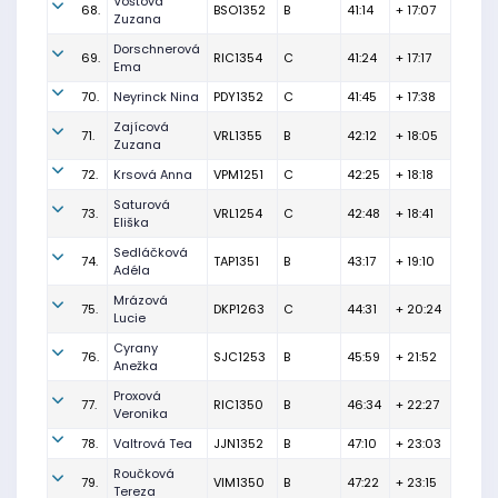
Voštová
68.
BSO1352
B
41:14
+ 17:07
Zuzana
Dorschnerová
69.
RIC1354
C
41:24
+ 17:17
Ema
70.
Neyrinck Nina
PDY1352
C
41:45
+ 17:38
Zajícová
71.
VRL1355
B
42:12
+ 18:05
Zuzana
72.
Krsová Anna
VPM1251
C
42:25
+ 18:18
Saturová
73.
VRL1254
C
42:48
+ 18:41
Eliška
Sedláčková
74.
TAP1351
B
43:17
+ 19:10
Adéla
Mrázová
75.
DKP1263
C
44:31
+ 20:24
Lucie
Cyrany
76.
SJC1253
B
45:59
+ 21:52
Anežka
Proxová
77.
RIC1350
B
46:34
+ 22:27
Veronika
78.
Valtrová Tea
JJN1352
B
47:10
+ 23:03
Roučková
79.
VIM1350
B
47:22
+ 23:15
Tereza