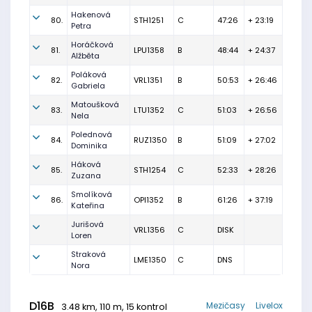
Hakenová
80.
STH1251
C
47:26
+ 23:19
Petra
Horáčková
81.
LPU1358
B
48:44
+ 24:37
Alžběta
Poláková
82.
VRL1351
B
50:53
+ 26:46
Gabriela
Matoušková
83.
LTU1352
C
51:03
+ 26:56
Nela
Polednová
84.
RUZ1350
B
51:09
+ 27:02
Dominika
Háková
85.
STH1254
C
52:33
+ 28:26
Zuzana
Smolíková
86.
OPI1352
B
61:26
+ 37:19
Kateřina
Jurišová
VRL1356
C
DISK
Loren
Straková
LME1350
C
DNS
Nora
D16B
Mezičasy
Livelox
3.48 km, 110 m, 15 kontrol