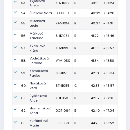
Tejkalová
53.
KDZ1052
B
39:59
+ 14:23
Aneta
54.
Šunková Sára
LOU1051
B
40:02
+ 14:26
Mišeková
55.
KAM1050
B
40:07
+ 14:31
Lucie
Málková
56.
SHK1051
B
41:22
+ 15:46
Karolína
Kvapilová
57.
TUV1199
B
41:33
+ 15:57
Klára
Vodrážková
58.
VPM1050
B
41:34
+ 15:58
Barbora
Komárková
59.
SJH1151
B
42:10
+ 16:34
Radka
Nováková
60.
STH1055
C
42:33
+ 16:57
Věra
Ryšánková
61.
KUL1150
B
42:37
+ 17:01
Alice
Hamerníková
62.
DOR1064
B
42:40
+ 17:04
Anna
Kurfürstová
63.
FSP1050
B
44:28
+ 18:52
Marie