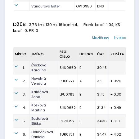
Vančurová Ester
OPT0950
DNS
D20B
3.73 km, 130 m, 16 kontrol,
Rank. koef.
: 1.04, KS
koef.: 0, PB: 0
Mezičasy
Livelox
REG.
MÍSTO
JMÉNO
LICENCE
ČAS
ZTRÁTA
ČÍSLO
Čečková
1.
SHK0650
B
30:45
Karolína
Novotná
2.
PHK0777
A
31:11
+ 0:26
Vendula
Kaláčová
3.
LPU0763
B
31:15
+ 0:30
Anna
Košková
4.
SHK0652
B
31:34
+ 0:49
Martina
Baďurová
5.
PZR0752
B
34:36
+ 3:51
Eliška
Houžvičková
6.
TUR0751
B
34:47
+ 4:02
Daniela