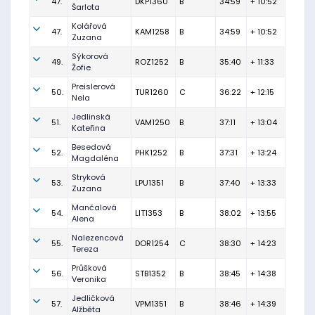
47.
DKP1360
B
34:59
+ 10:52
Šarlota
Kolářová
47.
KAM1258
B
34:59
+ 10:52
Zuzana
Sýkorová
49.
ROZ1252
B
35:40
+ 11:33
Žofie
Preislerová
50.
TUR1260
C
36:22
+ 12:15
Nela
Jedlinská
51.
VAM1250
B
37:11
+ 13:04
Kateřina
Besedová
52.
PHK1252
B
37:31
+ 13:24
Magdaléna
Stryková
53.
LPU1351
B
37:40
+ 13:33
Zuzana
Mančalová
54.
LIT1353
B
38:02
+ 13:55
Alena
Nalezencová
55.
DOR1254
C
38:30
+ 14:23
Tereza
Průšková
56.
STB1352
B
38:45
+ 14:38
Veronika
Jedličková
57.
VPM1351
B
38:46
+ 14:39
Alžběta