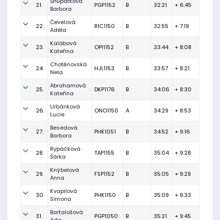
Šňupárková
21.
PGP1152
B
32:21
+ 6:45
Barbora
Čevelová
22.
RIC1150
B
32:55
+ 7:19
Adéla
Kalábová
23.
OPI1152
B
33:44
+ 8:08
Kateřina
Chotěnovská
24.
HJL1153
B
33:57
+ 8:21
Nela
Abrahamová
25.
DKP1176
B
34:06
+ 8:30
Kateřina
Urbánková
26.
ONO1150
A
34:29
+ 8:53
Lucie
Besedová
27.
PHK1051
B
34:52
+ 9:16
Barbora
Rypáčková
28.
TAP1155
B
35:04
+ 9:28
Šárka
Knýbelová
29.
FSP1152
B
35:05
+ 9:29
Anna
Kvapilová
30.
PHK1150
B
35:09
+ 9:33
Simona
Bartalošová
31.
PGP1050
B
35:21
+ 9:45