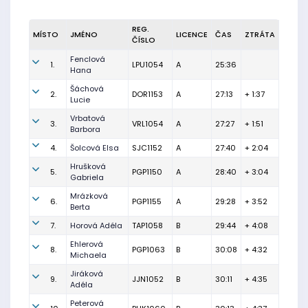
REG.
MÍSTO
JMÉNO
LICENCE
ČAS
ZTRÁTA
ČÍSLO
Fenclová
1.
LPU1054
A
25:36
Hana
Šáchová
2.
DOR1153
A
27:13
+ 1:37
Lucie
Vrbatová
3.
VRL1054
A
27:27
+ 1:51
Barbora
4.
Šolcová Elsa
SJC1152
A
27:40
+ 2:04
Hrušková
5.
PGP1150
A
28:40
+ 3:04
Gabriela
Mrázková
6.
PGP1155
A
29:28
+ 3:52
Berta
7.
Horová Adéla
TAP1058
B
29:44
+ 4:08
Ehlerová
8.
PGP1063
B
30:08
+ 4:32
Michaela
Jiráková
9.
JJN1052
B
30:11
+ 4:35
Adéla
Peterová