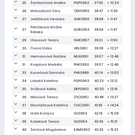
25.
Žambochová Anežka
PGP0962
37:35
+ 10:24
26.
Matoušková Sára
ODV0855
38:47
+ 11:36
27.
Jedličková Veronika
SHK0850
38:58
+ 11:47
Petriláková Amálie
27.
DOR0953
38:58
+ 11:47
Rebeka
29.
Hlavsová Tereza
SHK0857
39:01
+ 11:50
30.
Čivrná Eliška
VRL0851
39:38
+ 12:27
31.
Hermannová Natálie
MLA0851
39:57
+ 12:46
31.
Kvapilová Markéta
PHK0950
39:57
+ 12:46
33.
Kunartová Dominika
PHK0888
40:14
+ 13:03
34.
Labská Kateřina
PGP0963
40:23
+ 13:12
35.
Snížková Adéla
DKP0850
40:30
+ 13:19
36.
Mikulová Tereza
ZVO0851
40:48
+ 13:37
37.
Macháčková Kateřina
CHC0951
41:35
+ 14:24
38.
Hrdá Kristýna
VLI0953
42:19
+ 15:08
39.
Kubešová Tereza
VLI0954
42:42
+ 15:31
40.
Žemlová Magdalena
KAM0950
42:43
+ 15:32