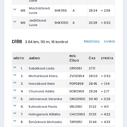
Sofie
Macháčková
MS
SHK1155
A
28:34
+ 2:58
Lucie
Jedličková
MS
SHK1050
A
32:28
+ 6:52
Lucie
D18B
Mezičasy
Livelox
3.64 km, 110 m, 16 kontrol
REG.
MÍSTO
JMÉNO
ČAS
ZTRÁTA
ČÍSLO
1.
Sobotková Lada
OPI0951
27:11
2.
Michalíková Klára
ZVO0954
28:03
+ 0:52
3.
Honzáková Nela
PGP0858
28:45
+ 1:34
4.
Chumová Adéla
DOR0959
29:28
+ 2:17
5.
Ječmenová Veronika
ONO0950
30:40
+ 3:29
6.
Kutlvašrová Pavla
VRL0951
31:22
+ 4:11
7.
Holingerová Alžběta
CHC0953
31:33
+ 4:22
8.
Šimůnková Michaela
TAP0851
31:44
+ 4:33