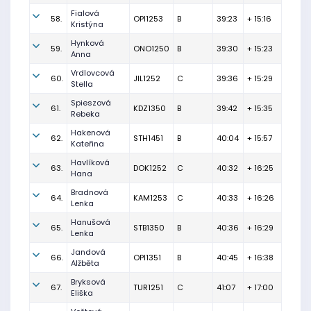
Fialová
58.
OPI1253
B
39:23
+ 15:16
Kristýna
Hynková
59.
ONO1250
B
39:30
+ 15:23
Anna
Vrdlovcová
60.
JIL1252
C
39:36
+ 15:29
Stella
Spieszová
61.
KDZ1350
B
39:42
+ 15:35
Rebeka
Hakenová
62.
STH1451
B
40:04
+ 15:57
Kateřina
Havlíková
63.
DOK1252
C
40:32
+ 16:25
Hana
Bradnová
64.
KAM1253
C
40:33
+ 16:26
Lenka
Hanušová
65.
STB1350
B
40:36
+ 16:29
Lenka
Jandová
66.
OPI1351
B
40:45
+ 16:38
Alžběta
Bryksová
67.
TUR1251
C
41:07
+ 17:00
Eliška