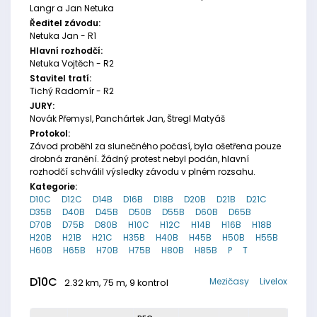
Langr a Jan Netuka
Ředitel závodu:
Netuka Jan - R1
Hlavní rozhodčí:
Netuka Vojtěch - R2
Stavitel tratí:
Tichý Radomír - R2
JURY:
Novák Přemysl, Panchártek Jan, Štregl Matyáš
Protokol:
Závod proběhl za slunečného počasí, byla ošetřena pouze
drobná zranění. Žádný protest nebyl podán, hlavní
rozhodčí schválil výsledky závodu v plném rozsahu.
Kategorie:
D10C
D12C
D14B
D16B
D18B
D20B
D21B
D21C
D35B
D40B
D45B
D50B
D55B
D60B
D65B
D70B
D75B
D80B
H10C
H12C
H14B
H16B
H18B
H20B
H21B
H21C
H35B
H40B
H45B
H50B
H55B
H60B
H65B
H70B
H75B
H80B
H85B
P
T
D10C
Mezičasy
Livelox
2.32 km, 75 m, 9 kontrol