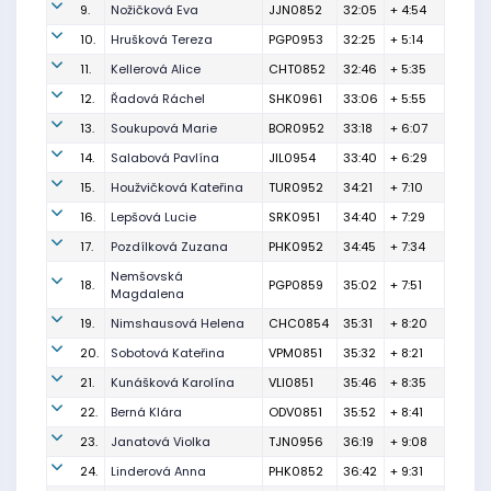
9.
Nožičková Eva
JJN0852
32:05
+ 4:54
10.
Hrušková Tereza
PGP0953
32:25
+ 5:14
11.
Kellerová Alice
CHT0852
32:46
+ 5:35
12.
Řadová Ráchel
SHK0961
33:06
+ 5:55
13.
Soukupová Marie
BOR0952
33:18
+ 6:07
14.
Salabová Pavlína
JIL0954
33:40
+ 6:29
15.
Houžvičková Kateřina
TUR0952
34:21
+ 7:10
16.
Lepšová Lucie
SRK0951
34:40
+ 7:29
17.
Pozdílková Zuzana
PHK0952
34:45
+ 7:34
Nemšovská
18.
PGP0859
35:02
+ 7:51
Magdalena
19.
Nimshausová Helena
CHC0854
35:31
+ 8:20
20.
Sobotová Kateřina
VPM0851
35:32
+ 8:21
21.
Kunášková Karolína
VLI0851
35:46
+ 8:35
22.
Berná Klára
ODV0851
35:52
+ 8:41
23.
Janatová Violka
TJN0956
36:19
+ 9:08
24.
Linderová Anna
PHK0852
36:42
+ 9:31