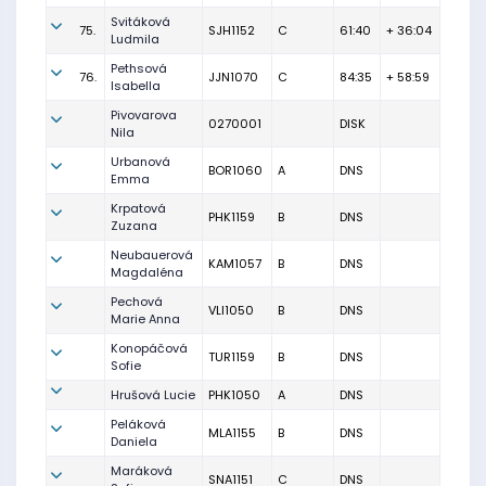
Svitáková
75.
SJH1152
C
61:40
+ 36:04
Ludmila
Pethsová
76.
JJN1070
C
84:35
+ 58:59
Isabella
Pivovarova
0270001
DISK
Nila
Urbanová
BOR1060
A
DNS
Emma
Krpatová
PHK1159
B
DNS
Zuzana
Neubauerová
KAM1057
B
DNS
Magdaléna
Pechová
VLI1050
B
DNS
Marie Anna
Konopáčová
TUR1159
B
DNS
Sofie
Hrušová Lucie
PHK1050
A
DNS
Peláková
MLA1155
B
DNS
Daniela
Maráková
SNA1151
C
DNS