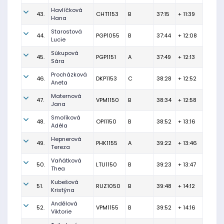
Havlíčková
43.
CHT1153
B
37:15
+ 11:39
Hana
Starostová
44.
PGP1055
B
37:44
+ 12:08
Lucie
Súkupová
45.
PGP1151
A
37:49
+ 12:13
Sára
Procházková
46.
DKP1153
C
38:28
+ 12:52
Aneta
Maternová
47.
VPM1150
B
38:34
+ 12:58
Jana
Smolíková
48.
OPI1150
B
38:52
+ 13:16
Adéla
Hepnerová
49.
PHK1155
A
39:22
+ 13:46
Tereza
Vaňátková
50.
LTU1150
B
39:23
+ 13:47
Thea
Kubešová
51.
RUZ1050
B
39:48
+ 14:12
Kristýna
Andělová
52.
VPM1155
B
39:52
+ 14:16
Viktorie