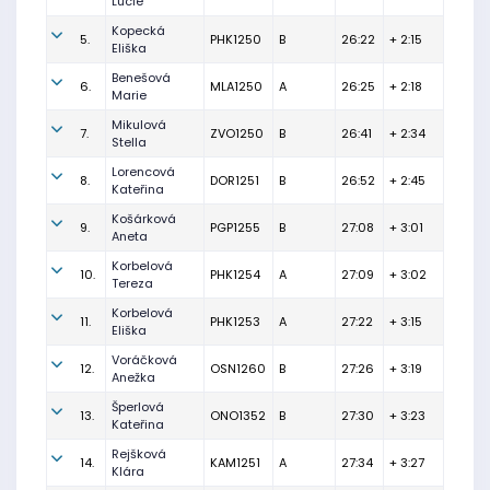
Lucie
Kopecká
5.
PHK1250
B
26:22
+ 2:15
Eliška
Benešová
6.
MLA1250
A
26:25
+ 2:18
Marie
Mikulová
7.
ZVO1250
B
26:41
+ 2:34
Stella
Lorencová
8.
DOR1251
B
26:52
+ 2:45
Kateřina
Košárková
9.
PGP1255
B
27:08
+ 3:01
Aneta
Korbelová
10.
PHK1254
A
27:09
+ 3:02
Tereza
Korbelová
11.
PHK1253
A
27:22
+ 3:15
Eliška
Voráčková
12.
OSN1260
B
27:26
+ 3:19
Anežka
Šperlová
13.
ONO1352
B
27:30
+ 3:23
Kateřina
Rejšková
14.
KAM1251
A
27:34
+ 3:27
Klára