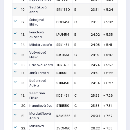
Sedláková
10.
SRK1550
B
23:51
+ 5:24
Anna
Šohajová
12.
DOK1450
C
23:59
+ 5:32
Eliška
Fenclová
13.
LPU1454
B
24:02
+ 5:35
Zuzana
14.
Milská Josefa
SRK1451
B
24:08
+ 5:41
Vošvrdová
15.
SJC1551
C
24:14
+ 5:47
Eliška
16.
Havlová Aneta
TUR1458
B
24:24
+ 5:57
17.
Jirků Tereza
SJI1551
B
24:49
+ 6:22
Kučerková
18.
STB1450
B
24:54
+ 6:27
Adéla
Seemann
19.
KDZ1451
C
25:53
+ 7:26
Eliška
20.
Hanušová Eva
STB1550
C
25:58
+ 7:31
Mordačíková
21.
KAM1555
B
26:04
+ 7:37
Adéla
Mikulová
22.
ZVO1450
C
26:22
+ 7:55