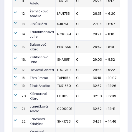
11.
TUR1751
C
25:28
+ 5:17
Adéla
Žemličková
12.
LPU1755
C
26:31
+ 6:20
Amálie
13.
Jirků Klára
SJI1751
C
27:08
+ 6:57
Tauchmanová
14.
HOR1651
C
28:21
+ 8:10
Julie
Balcarová
15.
PHK1650
C
28:42
+ 8:31
Klára
Kalibánová
16.
SNA1651
C
29:03
+ 8:52
Bára
17.
Havlová Aneta
LDC1750
C
29:33
+ 9:22
18.
Tóth Emma
TAP1654
C
30:18
+ 10:07
19.
Žítek Anežka
TUR1850
C
32:37
+ 12:26
Kičmerová
20.
LTU1651
C
32:50
+ 12:39
Klára
Janečková
21.
0200001
32:52
+ 12:41
Adéla
Jarošová
22.
SHK1753
C
34:57
+ 14:46
Kristýna
Kazdová