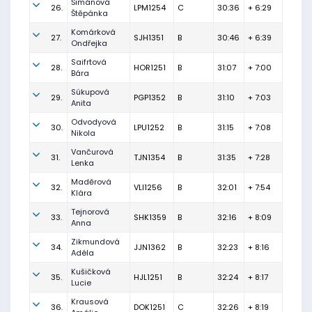
Šimánová
26.
LPM1254
C
30:36
+ 6:29
Štěpánka
Komárková
27.
SJH1351
B
30:46
+ 6:39
Ondřejka
Saifrtová
28.
HOR1251
B
31:07
+ 7:00
Bára
Súkupová
29.
PGP1352
B
31:10
+ 7:03
Anita
Odvodyová
30.
LPU1252
B
31:15
+ 7:08
Nikola
Vančurová
31.
TJN1354
B
31:35
+ 7:28
Lenka
Maděrová
32.
VLI1256
B
32:01
+ 7:54
Klára
Tejnorová
33.
SHK1359
B
32:16
+ 8:09
Anna
Zikmundová
34.
JJN1362
B
32:23
+ 8:16
Adéla
Kušičková
35.
HJL1251
B
32:24
+ 8:17
Lucie
Krausová
36.
DOK1251
C
32:26
+ 8:19