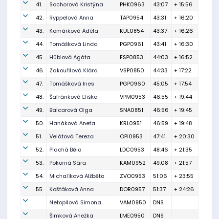
41.
Sochorová Kristýna
PHK0963
43:07
+ 15:56
42.
Ryppelová Anna
TAP0954
43:31
+ 16:20
43.
Komárková Adéla
KUL0854
43:37
+ 16:26
44.
Tomášková Linda
PGP0961
43:41
+ 16:30
45.
Hüblová Agáta
FSP0853
44:03
+ 16:52
46.
Zakouřilová Klára
VSP0850
44:33
+ 17:22
47.
Tomášková Ines
PGP0960
45:05
+ 17:54
48.
Šafránková Eliška
VPM0953
46:55
+ 19:44
49.
Balcarová Olga
SNA0851
46:56
+ 19:45
50.
Hanáková Aneta
KRL0951
46:59
+ 19:48
51.
Velátová Tereza
OPI0953
47:41
+ 20:30
52.
Plachá Běla
LDC0953
48:46
+ 21:35
53.
Pokorná Sára
KAM0952
49:08
+ 21:57
54.
Michalíková Alžběta
ZVO0953
51:06
+ 23:55
55.
Košťáková Anna
DOR0957
51:37
+ 24:26
Netopilová Simona
VAM0950
DNS
Šimková Anežka
LME0950
DNS