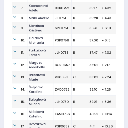
Kocmanová
7.
BOR0752
B
35:17
+ 4:32
Adéla
8.
Malá Anežka
JIL0751
B
35:28
+ 4:43
Stavrinou
9.
SRK0751
B
36:46
+ 6:01
Kristýna
Gajdová
10.
PGP0756
B
37:00
+ 6:15
Michaela
Farkačová
11.
JJN0753
B
37:47
+ 7:02
Tereza
Magazu
12.
DOR0657
B
38:02
+ 7:17
Annabelle
Balcarová
13.
VLI0658
C
38:09
+ 7:24
Marie
Švejdová
14.
ZVO0752
B
38:10
+ 7:25
Karolína
Baloghová
15.
JJN0750
B
39:21
+ 8:36
Milena
Mišeková
16.
KAM0756
B
40:59
+ 10:14
Kateřina
Dvořáková
17.
PGP0659
C
41:11
+ 10:26