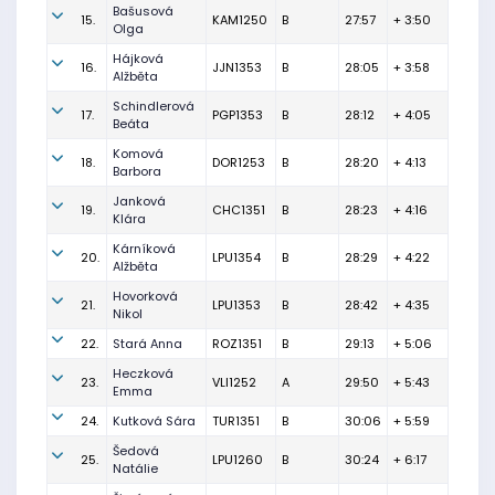
Bašusová
15.
KAM1250
B
27:57
+ 3:50
Olga
Hájková
16.
JJN1353
B
28:05
+ 3:58
Alžběta
Schindlerová
17.
PGP1353
B
28:12
+ 4:05
Beáta
Komová
18.
DOR1253
B
28:20
+ 4:13
Barbora
Janková
19.
CHC1351
B
28:23
+ 4:16
Klára
Kárníková
20.
LPU1354
B
28:29
+ 4:22
Alžběta
Hovorková
21.
LPU1353
B
28:42
+ 4:35
Nikol
22.
Stará Anna
ROZ1351
B
29:13
+ 5:06
Heczková
23.
VLI1252
A
29:50
+ 5:43
Emma
24.
Kutková Sára
TUR1351
B
30:06
+ 5:59
Šedová
25.
LPU1260
B
30:24
+ 6:17
Natálie