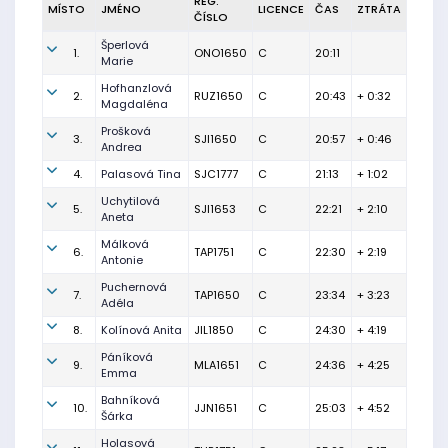
REG.
MÍSTO
JMÉNO
LICENCE
ČAS
ZTRÁTA
ČÍSLO
Šperlová
1.
ONO1650
C
20:11
Marie
Hofhanzlová
2.
RUZ1650
C
20:43
+ 0:32
Magdaléna
Prošková
3.
SJI1650
C
20:57
+ 0:46
Andrea
4.
Palasová Tina
SJC1777
C
21:13
+ 1:02
Uchytilová
5.
SJI1653
C
22:21
+ 2:10
Aneta
Málková
6.
TAP1751
C
22:30
+ 2:19
Antonie
Puchernová
7.
TAP1650
C
23:34
+ 3:23
Adéla
8.
Kolínová Anita
JIL1850
C
24:30
+ 4:19
Páníková
9.
MLA1651
C
24:36
+ 4:25
Emma
Bahníková
10.
JJN1651
C
25:03
+ 4:52
Šárka
Holasová