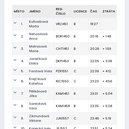
REG.
MÍSTO
JMÉNO
LICENCE
ČAS
ZTRÁTA
ČÍSLO
Kutlvašrová
1.
VRL1451
B
18:27
Marta
Nehasilová
2.
BOR1450
B
20:16
+ 1:49
Anna
Matrasová
3.
CHT1451
B
20:26
+ 1:59
Marie
Janečková
4.
DKP1453
B
22:05
+ 3:38
Eliška
5.
Forstová Viola
PZR1551
C
22:39
+ 4:12
Krejčíková
6.
RIC1550
C
23:23
+ 4:56
Kateřina
Pelikánová
7.
KAM1451
B
23:31
+ 5:04
Jitka
Sankotová
8.
KAM1458
B
23:35
+ 5:08
Sára
Zikmundová
9.
JJN1557
C
23:46
+ 5:19
Viktorie
10.
Kopecká Inés
JIL1552
C
23:51
+ 5:24