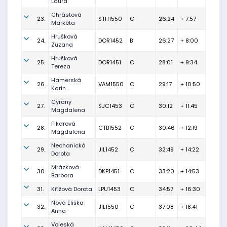
Laura
Chrástová
23.
STH1550
C
26:24
+ 7:57
Markéta
Hrušková
24.
DOR1452
B
26:27
+ 8:00
Zuzana
Hrušková
25.
DOR1451
C
28:01
+ 9:34
Tereza
Hamerská
26.
VAM1550
C
29:17
+ 10:50
Karin
Cyrany
27.
SJC1453
C
30:12
+ 11:45
Magdalena
Fikarová
28.
CTB1552
C
30:46
+ 12:19
Magdalena
Nechanická
29.
JIL1452
C
32:49
+ 14:22
Dorota
Mrázková
30.
DKP1451
C
33:20
+ 14:53
Barbora
31.
Křížová Dorota
LPU1453
C
34:57
+ 16:30
Nová Eliška
32.
JIL1550
C
37:08
+ 18:41
Anna
Voleská