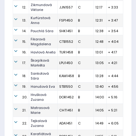
Zikmundová
12.
JJN1557
C
12:17
+ 3:33
Viktorie
Kurfürstová
13.
FSP1450
B
12:31
+ 3:47
Anna
14.
Pouchlá Sára
SHK1451
B
12:38
+ 3:54
Fikarová
15.
CTB1552
C
12:48
+ 4:04
Magdalena
16.
Havlová Aneta
TUR1458
B
13:01
+ 4:17
Škorpíková
17.
LPU1450
C
13:05
+ 4:21
Markéta
Sankotová
18.
KAM1458
B
13:28
+ 4:44
Sára
19.
Hanušová Eva
STB1550
C
13:40
+ 4:56
Hrušková
20.
DOR1452
B
14:00
+ 5:16
Zuzana
Matrasová
21.
CHT1451
B
14:05
+ 5:21
Marie
Tejkalová
22.
ADA1451
C
14:49
+ 6:05
Zuzana
Karafiátová