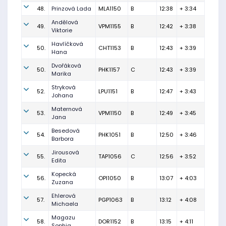
48.
Prinzová Lada
MLA1150
B
12:38
+ 3:34
Andělová
49.
VPM1155
B
12:42
+ 3:38
Viktorie
Havlíčková
50.
CHT1153
B
12:43
+ 3:39
Hana
Dvořáková
50.
PHK1157
C
12:43
+ 3:39
Marika
Stryková
52.
LPU1151
B
12:47
+ 3:43
Johana
Maternová
53.
VPM1150
B
12:49
+ 3:45
Jana
Besedová
54.
PHK1051
B
12:50
+ 3:46
Barbora
Jirousová
55.
TAP1056
C
12:56
+ 3:52
Edita
Kopecká
56.
OPI1050
B
13:07
+ 4:03
Zuzana
Ehlerová
57.
PGP1063
B
13:12
+ 4:08
Michaela
Magazu
58.
DOR1152
B
13:15
+ 4:11
Sophia