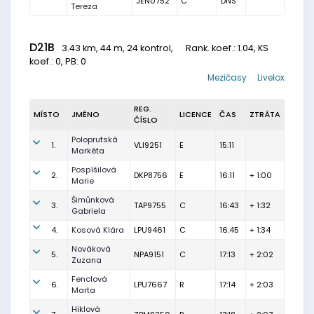
JEN0752
C
DNS
Tereza
D21B
3.43 km, 44 m, 24 kontrol,
Rank. koef.
: 1.04, KS
koef.: 0, PB: 0
Mezičasy
Livelox
REG.
MÍSTO
JMÉNO
LICENCE
ČAS
ZTRÁTA
ČÍSLO
Poloprutská
1.
VLI9251
E
15:11
Markéta
Pospíšilová
2.
DKP8756
E
16:11
+ 1:00
Marie
Šimůnková
3.
TAP9755
C
16:43
+ 1:32
Gabriela
4.
Kosová Klára
LPU9461
C
16:45
+ 1:34
Nováková
5.
NPA9151
C
17:13
+ 2:02
Zuzana
Fenclová
6.
LPU7667
R
17:14
+ 2:03
Marta
Hiklová