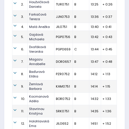
Houžvičková
2.
TUR0751
B
13:25
+ 0:26
Daniela
Farkačová
3.
JJN0753
B
13:36
+ 0:37
Tereza
4.
Malá Anežka
JIL0751
B
13:40
+ 0:41
Gajdová
5.
PGP0756
B
13:42
+ 0:43
Michaela
Dvořáková
6.
PGP0659
C
13:44
+ 0:45
Veronika
Magazu
7.
DOR0657
B
13:47
+ 0:48
Annabelle
Baďurová
8.
PZR0752
B
14:12
+ 1:13
Eliška
Žemlová
9.
KAM0751
B
14:14
+ 1:15
Barbora
Kocmanová
10.
BOR0752
B
14:32
+ 1:33
Adéla
Stavrinou
11.
SRK0751
B
14:35
+ 1:36
Kristýna
Holohlavská
12.
JIL0652
B
14:51
+ 1:52
Ema