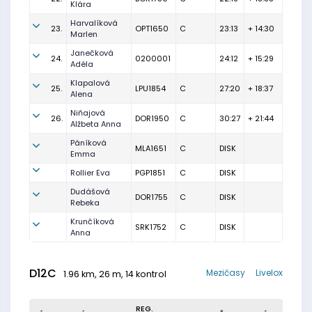
Klára
Harvalíková
23.
OPT1650
C
23:13
+ 14:30
Marlen
Janečková
24.
0200001
24:12
+ 15:29
Adéla
Klapalová
25.
LPU1854
C
27:20
+ 18:37
Alena
Niňajová
26.
DOR1950
C
30:27
+ 21:44
Alžbeta Anna
Páníková
MLA1651
C
DISK
Emma
Rollier Eva
PGP1851
C
DISK
Dudášová
DOR1755
C
DISK
Rebeka
Krunčíková
SRK1752
C
DISK
Anna
D12C
Mezičasy
Livelox
1.96 km, 26 m, 14 kontrol
REG.