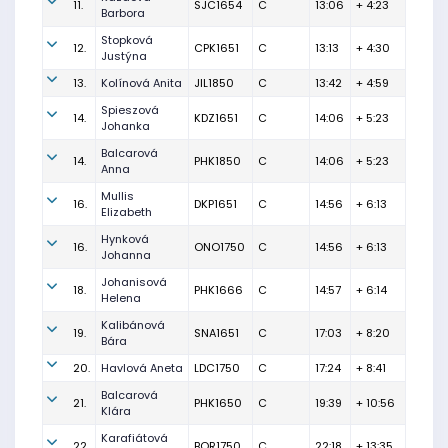
11.
SJC1654
C
13:06
+ 4:23
Barbora
Stopková
12.
CPK1651
C
13:13
+ 4:30
Justýna
13.
Kolínová Anita
JIL1850
C
13:42
+ 4:59
Spieszová
14.
KDZ1651
C
14:06
+ 5:23
Johanka
Balcarová
14.
PHK1850
C
14:06
+ 5:23
Anna
Mullis
16.
DKP1651
C
14:56
+ 6:13
Elizabeth
Hynková
16.
ONO1750
C
14:56
+ 6:13
Johanna
Johanisová
18.
PHK1666
C
14:57
+ 6:14
Helena
Kalibánová
19.
SNA1651
C
17:03
+ 8:20
Bára
20.
Havlová Aneta
LDC1750
C
17:24
+ 8:41
Balcarová
21.
PHK1650
C
19:39
+ 10:56
Klára
Karafiátová
22.
BOR1750
C
22:18
+ 13:35