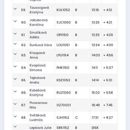
Taussigová
59.
KUL1052
B
13:16
+ 4:12
Kristýna
Jakubcová
60.
SJC1050
B
13:25
+ 4:21
Karolína
Smolíková
61.
OPI1150
B
13:33
+ 4:29
Adéla
62.
Šunková Sára
LOU1051
B
13:34
+ 4:30
Kroupová
63.
LPU1154
B
14:00
+ 4:56
Anna
Kvapilová
64.
PHK1150
B
14:11
+ 5:07
Simona
Tejkalová
65.
KDZ1052
B
14:14
+ 5:10
Aneta
Kubešová
66.
RUZ1050
B
15:02
+ 5:58
Kristýna
Pivovarova
67.
0270001
16:49
+ 7:45
Nila
Svitáková
68.
SJH1152
C
17:31
+ 8:27
Ludmila
Lepšová Julie
SRK1152
B
DISK