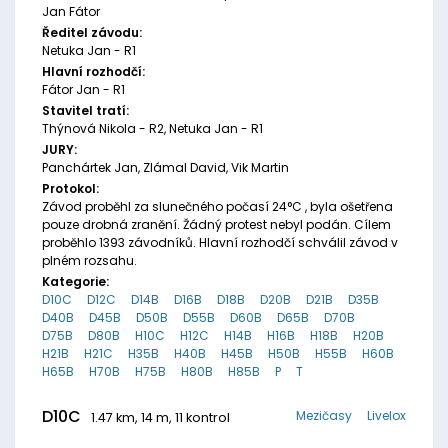
Jan Fátor
Ředitel závodu:
Netuka Jan - R1
Hlavní rozhodčí:
Fátor Jan - R1
Stavitel tratí:
Thýnová Nikola - R2, Netuka Jan - R1
JURY:
Panchártek Jan, Zlámal David, Vik Martin
Protokol:
Závod proběhl za slunečného počasí 24°C , byla ošetřena
pouze drobná zranění. Žádný protest nebyl podán. Cílem
proběhlo 1393 závodníků. Hlavní rozhodčí schválil závod v
plném rozsahu.
Kategorie:
D10C
D12C
D14B
D16B
D18B
D20B
D21B
D35B
D40B
D45B
D50B
D55B
D60B
D65B
D70B
D75B
D80B
H10C
H12C
H14B
H16B
H18B
H20B
H21B
H21C
H35B
H40B
H45B
H50B
H55B
H60B
H65B
H70B
H75B
H80B
H85B
P
T
D10C
Mezičasy
Livelox
1.47 km, 14 m, 11 kontrol