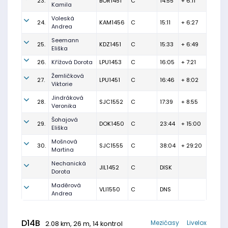
23.
BOR1451
C
14:55
+ 6:11
Kamila
Voleská
24.
KAM1456
C
15:11
+ 6:27
Andrea
Seemann
25.
KDZ1451
C
15:33
+ 6:49
Eliška
26.
Křížová Dorota
LPU1453
C
16:05
+ 7:21
Žemličková
27.
LPU1451
C
16:46
+ 8:02
Viktorie
Jindráková
28.
SJC1552
C
17:39
+ 8:55
Veronika
Šohajová
29.
DOK1450
C
23:44
+ 15:00
Eliška
Mošnová
30.
SJC1555
C
38:04
+ 29:20
Martina
Nechanická
JIL1452
C
DISK
Dorota
Maděrová
VLI1550
C
DNS
Andrea
D14B
Mezičasy
Livelox
2.08 km, 26 m, 14 kontrol