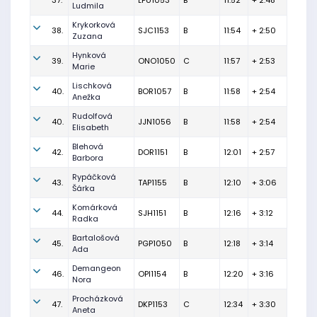
37.
LPU1053
B
11:52
+ 2:48
Ludmila
Krykorková
38.
SJC1153
B
11:54
+ 2:50
Zuzana
Hynková
39.
ONO1050
C
11:57
+ 2:53
Marie
Lischková
40.
BOR1057
B
11:58
+ 2:54
Anežka
Rudolfová
40.
JJN1056
B
11:58
+ 2:54
Elisabeth
Blehová
42.
DOR1151
B
12:01
+ 2:57
Barbora
Rypáčková
43.
TAP1155
B
12:10
+ 3:06
Šárka
Komárková
44.
SJH1151
B
12:16
+ 3:12
Radka
Bartalošová
45.
PGP1050
B
12:18
+ 3:14
Ada
Demangeon
46.
OPI1154
B
12:20
+ 3:16
Nora
Procházková
47.
DKP1153
C
12:34
+ 3:30
Aneta