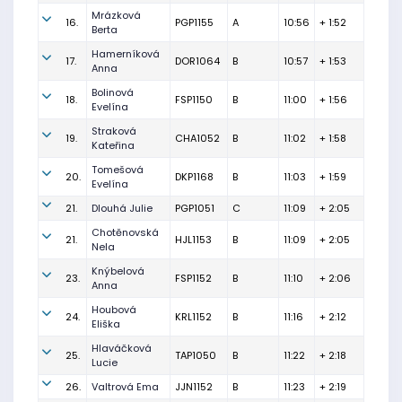
Mrázková
16.
PGP1155
A
10:56
+ 1:52
Berta
Hamerníková
17.
DOR1064
B
10:57
+ 1:53
Anna
Bolinová
18.
FSP1150
B
11:00
+ 1:56
Evelína
Straková
19.
CHA1052
B
11:02
+ 1:58
Kateřina
Tomešová
20.
DKP1168
B
11:03
+ 1:59
Evelína
21.
Dlouhá Julie
PGP1051
C
11:09
+ 2:05
Chotěnovská
21.
HJL1153
B
11:09
+ 2:05
Nela
Knýbelová
23.
FSP1152
B
11:10
+ 2:06
Anna
Houbová
24.
KRL1152
B
11:16
+ 2:12
Eliška
Hlaváčková
25.
TAP1050
B
11:22
+ 2:18
Lucie
26.
Valtrová Ema
JJN1152
B
11:23
+ 2:19