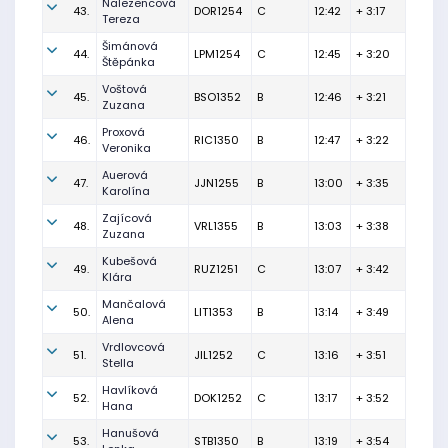
Nalezencová
43.
DOR1254
C
12:42
+ 3:17
Tereza
Šimánová
44.
LPM1254
C
12:45
+ 3:20
Štěpánka
Voštová
45.
BSO1352
B
12:46
+ 3:21
Zuzana
Proxová
46.
RIC1350
B
12:47
+ 3:22
Veronika
Auerová
47.
JJN1255
B
13:00
+ 3:35
Karolína
Zajícová
48.
VRL1355
B
13:03
+ 3:38
Zuzana
Kubešová
49.
RUZ1251
C
13:07
+ 3:42
Klára
Mančalová
50.
LIT1353
B
13:14
+ 3:49
Alena
Vrdlovcová
51.
JIL1252
C
13:16
+ 3:51
Stella
Havlíková
52.
DOK1252
C
13:17
+ 3:52
Hana
Hanušová
53.
STB1350
B
13:19
+ 3:54