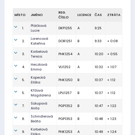
REG.
MÍSTO
JMÉNO
LICENCE
ČAS
ZTRÁTA
ČÍSLO
Ptáčková
1.
DKP1255
A
9:25
Lucie
Lorencová
2.
DOR1251
B
9:33
+ 0:08
Kateřina
Korbelová
3.
PHK1254
A
10:20
+ 0:55
Tereza
Heczková
4.
VLI1252
A
10:32
+ 1:07
Emma
Kopecká
5.
PHK1250
B
10:37
+ 1:12
Eliška
Křížová
5.
LPU1257
B
10:37
+ 1:12
Magdalena
Súkupová
7.
PGP1352
B
10:47
+ 1:22
Anita
Schindlerová
8.
PGP1353
B
10:48
+ 1:23
Beáta
Korbelová
9.
PHK1253
A
10:49
+ 1:24
Eliška