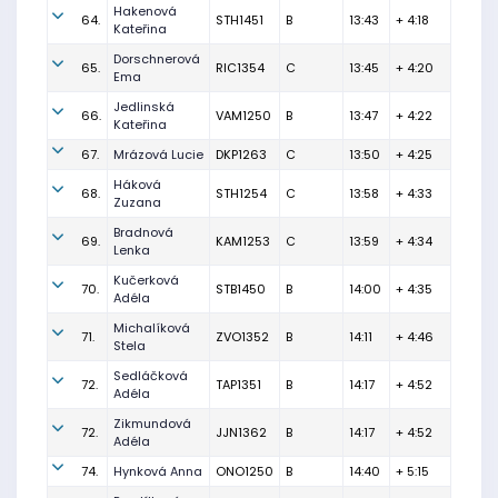
Hakenová
64.
STH1451
B
13:43
+ 4:18
Kateřina
Dorschnerová
65.
RIC1354
C
13:45
+ 4:20
Ema
Jedlinská
66.
VAM1250
B
13:47
+ 4:22
Kateřina
67.
Mrázová Lucie
DKP1263
C
13:50
+ 4:25
Háková
68.
STH1254
C
13:58
+ 4:33
Zuzana
Bradnová
69.
KAM1253
C
13:59
+ 4:34
Lenka
Kučerková
70.
STB1450
B
14:00
+ 4:35
Adéla
Michalíková
71.
ZVO1352
B
14:11
+ 4:46
Stela
Sedláčková
72.
TAP1351
B
14:17
+ 4:52
Adéla
Zikmundová
72.
JJN1362
B
14:17
+ 4:52
Adéla
74.
Hynková Anna
ONO1250
B
14:40
+ 5:15