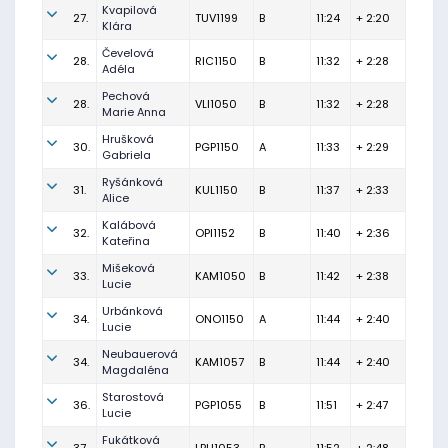
Kvapilová
27.
TUV1199
B
11:24
+ 2:20
Klára
Čevelová
28.
RIC1150
B
11:32
+ 2:28
Adéla
Pechová
28.
VLI1050
B
11:32
+ 2:28
Marie Anna
Hrušková
30.
PGP1150
A
11:33
+ 2:29
Gabriela
Ryšánková
31.
KUL1150
B
11:37
+ 2:33
Alice
Kalábová
32.
OPI1152
B
11:40
+ 2:36
Kateřina
Mišeková
33.
KAM1050
B
11:42
+ 2:38
Lucie
Urbánková
34.
ONO1150
A
11:44
+ 2:40
Lucie
Neubauerová
34.
KAM1057
B
11:44
+ 2:40
Magdaléna
Starostová
36.
PGP1055
B
11:51
+ 2:47
Lucie
Fukátková