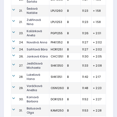
Šarlota
Šedová
21.
LPU1260
B
11:23
+ 1:58
Natálie
Zvěřinová
21.
LPU1253
B
11:23
+ 1:58
Nina
Košárková
23.
PGP1255
B
11:26
+ 2:01
Aneta
24.
Novotná Anna
PHK1352
B
11:27
+ 2:02
24.
Saifrtová Bára
HOR1251
B
11:27
+ 2:02
26.
Janková Klára
CHC1351
B
11:30
+ 2:05
Jedličková
27.
SHK1350
B
11:33
+ 2:08
Michaela
Lukešová
28.
SHK1351
B
11:42
+ 2:17
Hana
Voráčková
29.
OSN1260
B
11:48
+ 2:23
Anežka
Komová
30.
DOR1253
B
11:52
+ 2:27
Barbora
Bašusová
31.
KAM1250
B
11:53
+ 2:28
Olga