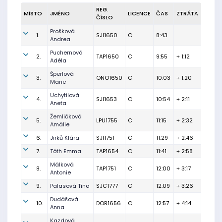
REG.
MÍSTO
JMÉNO
LICENCE
ČAS
ZTRÁTA
ČÍSLO
Prošková
1.
SJI1650
C
8:43
Andrea
Puchernová
2.
TAP1650
C
9:55
+ 1:12
Adéla
Šperlová
3.
ONO1650
C
10:03
+ 1:20
Marie
Uchytilová
4.
SJI1653
C
10:54
+ 2:11
Aneta
Žemličková
5.
LPU1755
C
11:15
+ 2:32
Amálie
6.
Jirků Klára
SJI1751
C
11:29
+ 2:46
7.
Tóth Emma
TAP1654
C
11:41
+ 2:58
Málková
8.
TAP1751
C
12:00
+ 3:17
Antonie
9.
Palasová Tina
SJC1777
C
12:09
+ 3:26
Dudášová
10.
DOR1656
C
12:57
+ 4:14
Anna
Kazdová