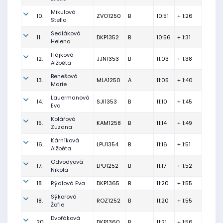
Mikulová
10.
ZVO1250
B
10:51
+ 1:26
Stella
Sedláková
11.
DKP1352
B
10:56
+ 1:31
Helena
Hájková
12.
JJN1353
B
11:03
+ 1:38
Alžběta
Benešová
13.
MLA1250
A
11:05
+ 1:40
Marie
Lauermanová
14.
SJI1353
B
11:10
+ 1:45
Eva
Kolářová
15.
KAM1258
B
11:14
+ 1:49
Zuzana
Kárníková
16.
LPU1354
B
11:16
+ 1:51
Alžběta
Odvodyová
17.
LPU1252
B
11:17
+ 1:52
Nikola
18.
Rýdlová Eva
DKP1365
B
11:20
+ 1:55
Sýkorová
18.
ROZ1252
B
11:20
+ 1:55
Žofie
Dvořáková
20.
DKP1360
B
11:21
+ 1:56