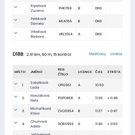
Krpatová
PHK1159
B
DNS
Zuzana
Peláková
MLA1155
B
DNS
Daniela
Vrbatová
VRL1054
A
DNS
Barbora
D18B
Mezičasy
Livelox
2.61 km, 60 m, 15 kontrol
REG.
MÍSTO
JMÉNO
LICENCE
ČAS
ZTRÁTA
ČÍSLO
Sobotková
1.
OPI0951
A
10:50
Lada
Honzáková
2.
PGP0858
A
11:36
+ 0:46
Nela
Michalíková
3.
ZVO0954
B
11:37
+ 0:47
Klára
Chumová
4.
DOR0959
A
11:43
+ 0:53
Adéla
Ječmenová