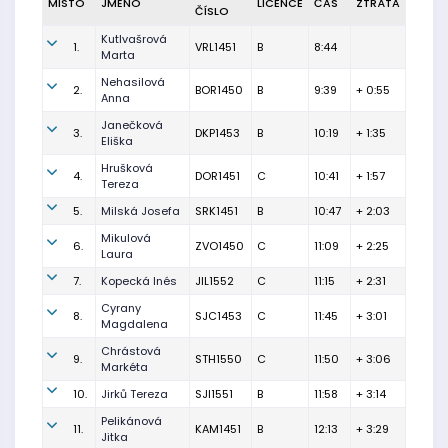
MÍSTO
JMÉNO
LICENCE
ČAS
ZTRÁTA
ČÍSLO
Kutlvašrová
1.
VRL1451
B
8:44
Marta
Nehasilová
2.
BOR1450
B
9:39
+ 0:55
Anna
Janečková
3.
DKP1453
B
10:19
+ 1:35
Eliška
Hrušková
4.
DOR1451
C
10:41
+ 1:57
Tereza
5.
Milská Josefa
SRK1451
B
10:47
+ 2:03
Mikulová
6.
ZVO1450
C
11:09
+ 2:25
Laura
7.
Kopecká Inés
JIL1552
C
11:15
+ 2:31
Cyrany
8.
SJC1453
C
11:45
+ 3:01
Magdalena
Chrástová
9.
STH1550
C
11:50
+ 3:06
Markéta
10.
Jirků Tereza
SJI1551
B
11:58
+ 3:14
Pelikánová
11.
KAM1451
B
12:13
+ 3:29
Jitka