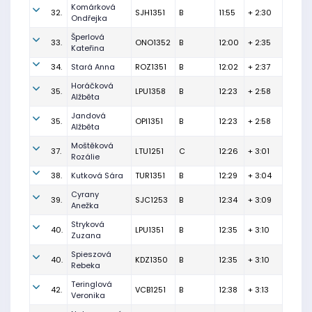
Komárková
32.
SJH1351
B
11:55
+ 2:30
Ondřejka
Šperlová
33.
ONO1352
B
12:00
+ 2:35
Kateřina
34.
Stará Anna
ROZ1351
B
12:02
+ 2:37
Horáčková
35.
LPU1358
B
12:23
+ 2:58
Alžběta
Jandová
35.
OPI1351
B
12:23
+ 2:58
Alžběta
Moštěková
37.
LTU1251
C
12:26
+ 3:01
Rozálie
38.
Kutková Sára
TUR1351
B
12:29
+ 3:04
Cyrany
39.
SJC1253
B
12:34
+ 3:09
Anežka
Stryková
40.
LPU1351
B
12:35
+ 3:10
Zuzana
Spieszová
40.
KDZ1350
B
12:35
+ 3:10
Rebeka
Teringlová
42.
VCB1251
B
12:38
+ 3:13
Veronika