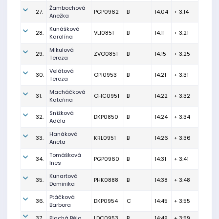
Žambochová
27.
PGP0962
B
14:04
+ 3:14
Anežka
Kunášková
28.
VLI0851
B
14:11
+ 3:21
Karolína
Mikulová
29.
ZVO0851
B
14:15
+ 3:25
Tereza
Velátová
30.
OPI0953
B
14:21
+ 3:31
Tereza
Macháčková
31.
CHC0951
B
14:22
+ 3:32
Kateřina
Snížková
32.
DKP0850
B
14:24
+ 3:34
Adéla
Hanáková
33.
KRL0951
B
14:26
+ 3:36
Aneta
Tomášková
34.
PGP0960
B
14:31
+ 3:41
Ines
Kunartová
35.
PHK0888
B
14:38
+ 3:48
Dominika
Ptáčková
36.
DKP0954
C
14:45
+ 3:55
Barbora
37.
Plachá Běla
LDC0953
B
14:49
+ 3:59