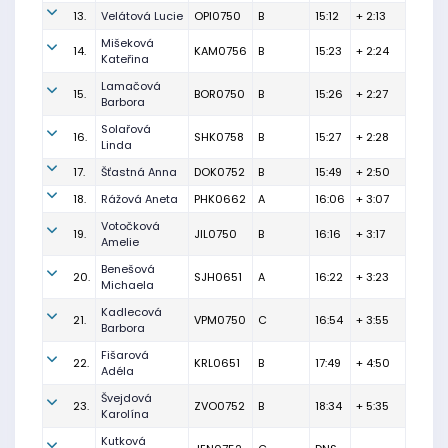
13.
Velátová Lucie
OPI0750
B
15:12
+ 2:13
Mišeková
14.
KAM0756
B
15:23
+ 2:24
Kateřina
Lamačová
15.
BOR0750
B
15:26
+ 2:27
Barbora
Solařová
16.
SHK0758
B
15:27
+ 2:28
Linda
17.
Šťastná Anna
DOK0752
B
15:49
+ 2:50
18.
Rážová Aneta
PHK0662
A
16:06
+ 3:07
Votočková
19.
JIL0750
B
16:16
+ 3:17
Amelie
Benešová
20.
SJH0651
A
16:22
+ 3:23
Michaela
Kadlecová
21.
VPM0750
C
16:54
+ 3:55
Barbora
Fišarová
22.
KRL0651
B
17:49
+ 4:50
Adéla
Švejdová
23.
ZVO0752
B
18:34
+ 5:35
Karolína
Kutková