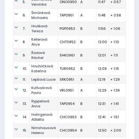
5.
ONO0950
A
11:47
+ 0:57
Veronika
Šimůnková
6.
TAP0851
A
11:48
+ 0:58
Michaela
Hrušková
7.
PGP0953
B
11:56
+ 1:06
Tereza
Kellerová
8.
CHT0852
B
12:00
+ 1:10
Alice
Řadová
9.
SHK0961
B
12:01
+ 1:11
Ráchel
Houžvičková
10.
TUR0952
B
12:09
+ 1:19
Kateřina
11.
Lepšová Lucie
SRK0951
A
12:19
+ 1:29
Kutlvašrová
12.
VRL0951
A
12:29
+ 1:39
Pavla
Ryppelová
13.
TAP0954
B
12:31
+ 1:41
Anna
Holingerová
14.
CHC0953
B
12:41
+ 1:51
Alžběta
Nimshausová
15.
CHC0854
B
12:50
+ 2:00
Helena