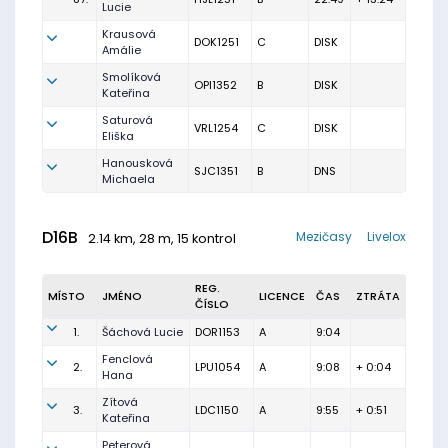
Lucie
Krausová
DOK1251
C
DISK
Amálie
Smolíková
OPI1352
B
DISK
Kateřina
Saturová
VRL1254
C
DISK
Eliška
Hanousková
SJC1351
B
DNS
Michaela
D16B
Mezičasy
Livelox
2.14 km, 28 m, 15 kontrol
REG.
MÍSTO
JMÉNO
LICENCE
ČAS
ZTRÁTA
ČÍSLO
1.
Šáchová Lucie
DOR1153
A
9:04
Fenclová
2.
LPU1054
A
9:08
+ 0:04
Hana
Zítová
3.
LDC1150
A
9:55
+ 0:51
Kateřina
Peterová