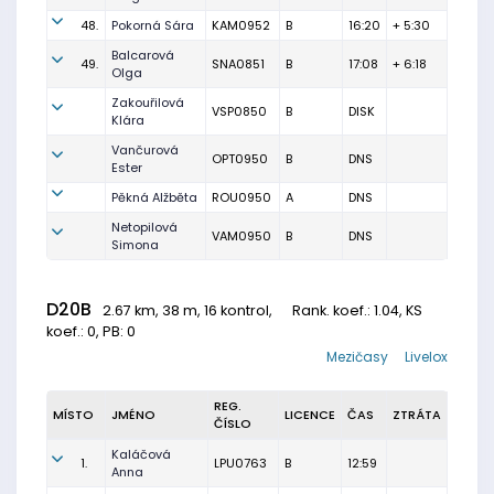
48.
Pokorná Sára
KAM0952
B
16:20
+ 5:30
Balcarová
49.
SNA0851
B
17:08
+ 6:18
Olga
Zakouřilová
VSP0850
B
DISK
Klára
Vančurová
OPT0950
B
DNS
Ester
Pěkná Alžběta
ROU0950
A
DNS
Netopilová
VAM0950
B
DNS
Simona
D20B
2.67 km, 38 m, 16 kontrol,
Rank. koef.
: 1.04, KS
koef.: 0, PB: 0
Mezičasy
Livelox
REG.
MÍSTO
JMÉNO
LICENCE
ČAS
ZTRÁTA
ČÍSLO
Kaláčová
1.
LPU0763
B
12:59
Anna