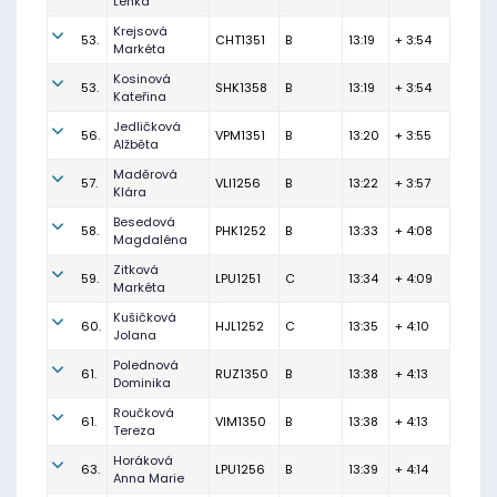
Lenka
Krejsová
53.
CHT1351
B
13:19
+ 3:54
Markéta
Kosinová
53.
SHK1358
B
13:19
+ 3:54
Kateřina
Jedličková
56.
VPM1351
B
13:20
+ 3:55
Alžběta
Maděrová
57.
VLI1256
B
13:22
+ 3:57
Klára
Besedová
58.
PHK1252
B
13:33
+ 4:08
Magdaléna
Zitková
59.
LPU1251
C
13:34
+ 4:09
Markéta
Kušičková
60.
HJL1252
C
13:35
+ 4:10
Jolana
Polednová
61.
RUZ1350
B
13:38
+ 4:13
Dominika
Roučková
61.
VIM1350
B
13:38
+ 4:13
Tereza
Horáková
63.
LPU1256
B
13:39
+ 4:14
Anna Marie