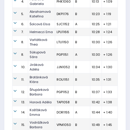
4.
PHK1060
B
10:13
+ 1:09
Gabriela
Abrahamová
5.
DKP1176
B
10:23
+ 1:19
Kateřina
6.
Šolcová Elsa
SJC1152
A
10:25
+ 1:21
7.
Helmeczi Ema
LPU1166
B
10:28
+ 1:24
Vaňátková
8.
LTU1150
B
10:30
+ 1:26
Thea
Súkupová
8.
PGP1151
A
10:30
+ 1:26
Sára
Jiráková
10.
JJN1052
B
10:34
+ 1:30
Adéla
Brotánková
11.
ROU1151
B
10:35
+ 1:31
Klára
Šňupárková
12.
PGP1152
B
10:37
+ 1:33
Barbora
13.
Horová Adéla
TAP1058
B
10:42
+ 1:38
Košťáková
14.
DOR1155
A
10:44
+ 1:40
Emma
Vodrážková
15.
VPM1050
B
10:49
+ 1:45
Barbora