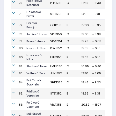
Pozdílková
75.
PHK1251
C
14:55
+ 5:30
Kateřina
Hakenová
76.
STH1251
C
14:56
+ 5:31
Petra
Fialová
77.
OPI1253
B
15:00
+ 5:35
Kristýna
78.
Jurišová Loren
VRL1356
C
15:03
+ 5:38
79.
Krsová Anna
VPM1251
C
15:28
+ 6:03
80.
Neyrinck Nina
PDY1352
C
15:35
+ 6:10
Hovorková
80.
LPU1353
B
15:35
+ 6:10
Nikol
82.
Straková Nora
LME1350
C
16:05
+ 6:40
83.
Valtrová Tea
JJN1352
B
17:30
+ 8:05
Košťálová
84.
SHK1353
C
18:48
+ 9:23
Gabriela
Průšková
85.
STB1352
B
18:56
+ 9:31
Veronika
Poláková
86.
VRL1351
B
20:32
+ 11:07
Gabriela
Kušičková
87.
HJL1251
B
22:49
+ 13:24