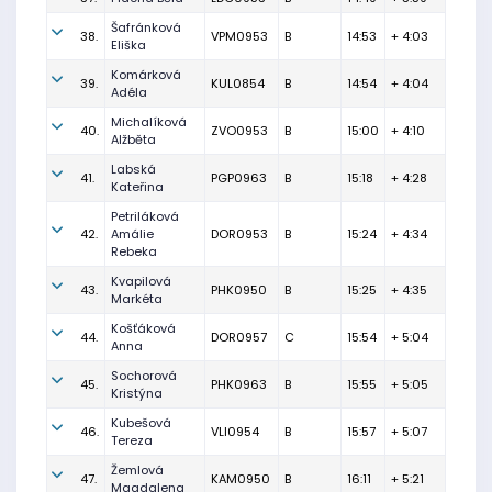
Šafránková
38.
VPM0953
B
14:53
+ 4:03
Eliška
Komárková
39.
KUL0854
B
14:54
+ 4:04
Adéla
Michalíková
40.
ZVO0953
B
15:00
+ 4:10
Alžběta
Labská
41.
PGP0963
B
15:18
+ 4:28
Kateřina
Petriláková
42.
Amálie
DOR0953
B
15:24
+ 4:34
Rebeka
Kvapilová
43.
PHK0950
B
15:25
+ 4:35
Markéta
Košťáková
44.
DOR0957
C
15:54
+ 5:04
Anna
Sochorová
45.
PHK0963
B
15:55
+ 5:05
Kristýna
Kubešová
46.
VLI0954
B
15:57
+ 5:07
Tereza
Žemlová
47.
KAM0950
B
16:11
+ 5:21
Magdalena