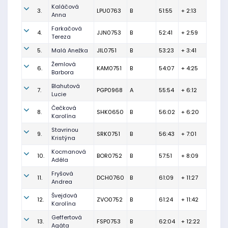
Kaláčová
3.
LPU0763
B
51:55
+ 2:13
Anna
Farkačová
4.
JJN0753
B
52:41
+ 2:59
Tereza
5.
Malá Anežka
JIL0751
B
53:23
+ 3:41
Žemlová
6.
KAM0751
B
54:07
+ 4:25
Barbora
Blahutová
7.
PGP0968
A
55:54
+ 6:12
Lucie
Čečková
8.
SHK0650
B
56:02
+ 6:20
Karolína
Stavrinou
9.
SRK0751
B
56:43
+ 7:01
Kristýna
Kocmanová
10.
BOR0752
B
57:51
+ 8:09
Adéla
Fryšová
11.
DCH0760
B
61:09
+ 11:27
Andrea
Švejdová
12.
ZVO0752
B
61:24
+ 11:42
Karolína
Geffertová
13.
FSP0753
B
62:04
+ 12:22
Agáta