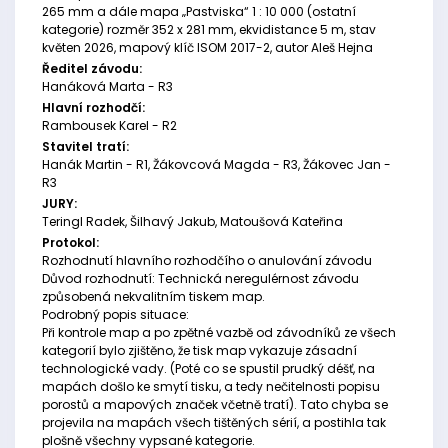
265 mm a dále mapa „Pastviska“ 1 : 10 000 (ostatní
kategorie) rozměr 352 x 281 mm, ekvidistance 5 m, stav
květen 2026, mapový klíč ISOM 2017-2, autor Aleš Hejna
Ředitel závodu:
Hanáková Marta - R3
Hlavní rozhodčí:
Rambousek Karel - R2
Stavitel tratí:
Hanák Martin - R1, Žákovcová Magda - R3, Žákovec Jan -
R3
JURY:
Teringl Radek, Šilhavý Jakub, Matoušová Kateřina
Protokol:
Rozhodnutí hlavního rozhodčího o anulování závodu
Důvod rozhodnutí: Technická neregulérnost závodu
způsobená nekvalitním tiskem map.
Podrobný popis situace:
Při kontrole map a po zpětné vazbě od závodníků ze všech
kategorií bylo zjištěno, že tisk map vykazuje zásadní
technologické vady. (Poté co se spustil prudký déšť, na
mapách došlo ke smytí tisku, a tedy nečitelnosti popisu
porostů a mapových značek včetně tratí). Tato chyba se
projevila na mapách všech tištěných sérií, a postihla tak
plošně všechny vypsané kategorie.