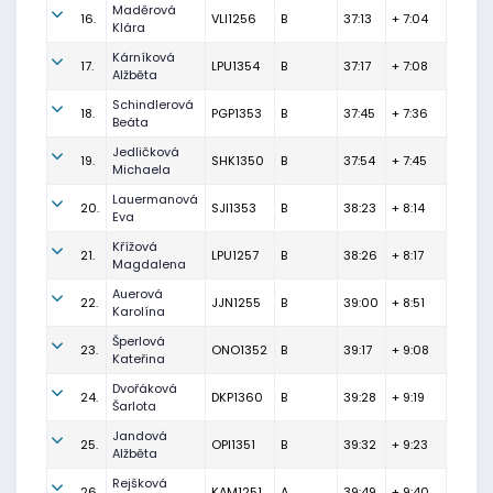
Maděrová
16.
VLI1256
B
37:13
+ 7:04
Klára
Kárníková
17.
LPU1354
B
37:17
+ 7:08
Alžběta
Schindlerová
18.
PGP1353
B
37:45
+ 7:36
Beáta
Jedličková
19.
SHK1350
B
37:54
+ 7:45
Michaela
Lauermanová
20.
SJI1353
B
38:23
+ 8:14
Eva
Křížová
21.
LPU1257
B
38:26
+ 8:17
Magdalena
Auerová
22.
JJN1255
B
39:00
+ 8:51
Karolína
Šperlová
23.
ONO1352
B
39:17
+ 9:08
Kateřina
Dvořáková
24.
DKP1360
B
39:28
+ 9:19
Šarlota
Jandová
25.
OPI1351
B
39:32
+ 9:23
Alžběta
Rejšková
26.
KAM1251
A
39:49
+ 9:40