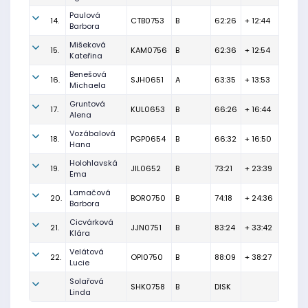
Paulová
14.
CTB0753
B
62:26
+ 12:44
Barbora
Mišeková
15.
KAM0756
B
62:36
+ 12:54
Kateřina
Benešová
16.
SJH0651
A
63:35
+ 13:53
Michaela
Gruntová
17.
KUL0653
B
66:26
+ 16:44
Alena
Vozábalová
18.
PGP0654
B
66:32
+ 16:50
Hana
Holohlavská
19.
JIL0652
B
73:21
+ 23:39
Ema
Lamačová
20.
BOR0750
B
74:18
+ 24:36
Barbora
Cicvárková
21.
JJN0751
B
83:24
+ 33:42
Klára
Velátová
22.
OPI0750
B
88:09
+ 38:27
Lucie
Solařová
SHK0758
B
DISK
Linda