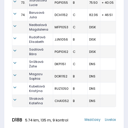
Starostová
73.
PGP1055
B
75:50
+ 40:05
Lucie
Barusová
74.
DCH1152
C
82:36
+ 46:51
Julia
Nedbalová
MFP1053
C
DISK
Magdalena
Rudolfová
JJN1056
B
DISK
Elisabeth
Sadilová
PGP1062
C
DISK
Bára
Snížková
DKP1151
C
DNS
Žofie
Magazu
DOR1152
B
DNS
Sophia
Kubešová
RUZ1050
B
DNS
Kristýna
Straková
CHA1052
B
DNS
Kateřina
D18B
Mezičasy
Livelox
5.74 km, 135 m, 9 kontrol