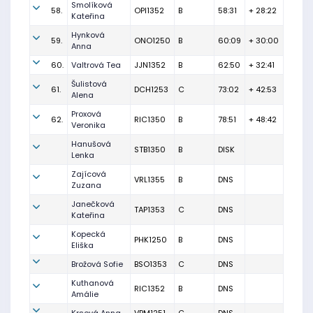
Smolíková
58.
OPI1352
B
58:31
+ 28:22
Kateřina
Hynková
59.
ONO1250
B
60:09
+ 30:00
Anna
60.
Valtrová Tea
JJN1352
B
62:50
+ 32:41
Šulistová
61.
DCH1253
C
73:02
+ 42:53
Alena
Proxová
62.
RIC1350
B
78:51
+ 48:42
Veronika
Hanušová
STB1350
B
DISK
Lenka
Zajícová
VRL1355
B
DNS
Zuzana
Janečková
TAP1353
C
DNS
Kateřina
Kopecká
PHK1250
B
DNS
Eliška
Brožová Sofie
BSO1353
C
DNS
Kuthanová
RIC1352
B
DNS
Amálie