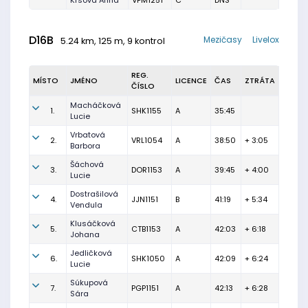
Krsová Anna
VPM1251
C
DNS
D16B
Mezičasy
Livelox
5.24 km, 125 m, 9 kontrol
REG.
MÍSTO
JMÉNO
LICENCE
ČAS
ZTRÁTA
ČÍSLO
Macháčková
1.
SHK1155
A
35:45
Lucie
Vrbatová
2.
VRL1054
A
38:50
+ 3:05
Barbora
Šáchová
3.
DOR1153
A
39:45
+ 4:00
Lucie
Dostrašilová
4.
JJN1151
B
41:19
+ 5:34
Vendula
Klusáčková
5.
CTB1153
A
42:03
+ 6:18
Johana
Jedličková
6.
SHK1050
A
42:09
+ 6:24
Lucie
Súkupová
7.
PGP1151
A
42:13
+ 6:28
Sára