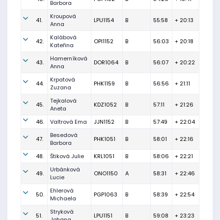
Barbora
Kroupová
41.
LPU1154
B
55:58
+ 20:13
Anna
Kalábová
42.
OPI1152
B
56:03
+ 20:18
Kateřina
Hamerníková
43.
DOR1064
B
56:07
+ 20:22
Anna
Krpatová
44.
PHK1159
B
56:56
+ 21:11
Zuzana
Tejkalová
45.
KDZ1052
B
57:11
+ 21:26
Aneta
46.
Valtrová Ema
JJN1152
B
57:49
+ 22:04
Besedová
47.
PHK1051
B
58:01
+ 22:16
Barbora
48.
Štiková Julie
KRL1051
B
58:06
+ 22:21
Urbánková
49.
ONO1150
A
58:31
+ 22:46
Lucie
Ehlerová
50.
PGP1063
B
58:39
+ 22:54
Michaela
Stryková
51.
LPU1151
B
59:08
+ 23:23
Johana