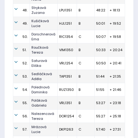
Stryková
48.
LPU1351
B
48:22
+ 18:13
Zuzana
Kušičková
49.
HJL1251
B
50:01
+ 19:52
Lucie
Dorschnerová
50.
RIC1354
C
50:07
+ 19:58
Ema
Roučková
51.
VIM1350
B
50:33
+ 20:24
Tereza
Saturová
52.
VRL1254
C
50:50
+ 20:41
Eliška
Sedláčková
53.
TAP1351
B
51:44
+ 21:35
Adéla
Polednová
54.
RUZ1350
B
51:55
+ 21:46
Dominika
Poláková
55.
VRL1351
B
53:27
+ 23:18
Gabriela
Nalezencová
56.
DOR1254
C
55:27
+ 25:18
Tereza
Mrázová
57.
DKP1263
C
57:40
+ 27:31
Lucie