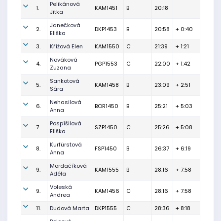
Pelikánová
1.
KAM1451
B
20:18
Jitka
Janečková
2.
DKP1453
B
20:58
+ 0:40
Eliška
3.
Křížová Elen
KAM1550
C
21:39
+ 1:21
Nováková
4.
PGP1553
C
22:00
+ 1:42
Zuzana
Sankotová
5.
KAM1458
B
23:09
+ 2:51
Sára
Nehasilová
6.
BOR1450
B
25:21
+ 5:03
Anna
Pospíšilová
7.
SZP1450
C
25:26
+ 5:08
Eliška
Kurfürstová
8.
FSP1450
B
26:37
+ 6:19
Anna
Mordačíková
9.
KAM1555
B
28:16
+ 7:58
Adéla
Voleská
9.
KAM1456
C
28:16
+ 7:58
Andrea
11.
Dudová Marta
DKP1555
C
28:36
+ 8:18