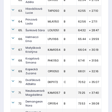
62.
OPI1150
B
62:54
+ 27:09
Adéla
Hlaváčková
63.
TAP1050
B
62:55
+ 27:10
Lucie
Prinzová
64.
MLA1150
B
62:56
+ 27:11
Lada
65.
Šunková Sára
LOU1051
B
64:32
+ 28:47
Helmeczi
66.
LPU1166
B
65:44
+ 29:59
Ema
Matyšková
67.
KAM1054
B
66:04
+ 30:19
Kristýna
Kvapilová
68.
PHK1150
B
67:41
+ 31:56
Simona
Kopecká
69.
OPI1050
B
68:01
+ 32:16
Zuzana
Dvořáková
70.
DKP1172
C
70:52
+ 35:07
Alžběta
Neubauerová
71.
KAM1057
B
73:25
+ 37:40
Magdaléna
Demangeon
72.
OPI1154
B
73:53
+ 38:08
Nora