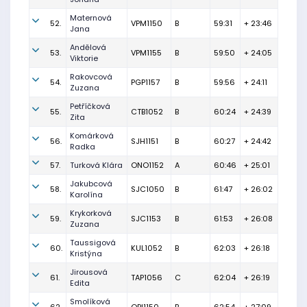
Maternová
52.
VPM1150
B
59:31
+ 23:46
Jana
Andělová
53.
VPM1155
B
59:50
+ 24:05
Viktorie
Rakovcová
54.
PGP1157
B
59:56
+ 24:11
Zuzana
Petříčková
55.
CTB1052
B
60:24
+ 24:39
Zita
Komárková
56.
SJH1151
B
60:27
+ 24:42
Radka
57.
Turková Klára
ONO1152
A
60:46
+ 25:01
Jakubcová
58.
SJC1050
B
61:47
+ 26:02
Karolína
Krykorková
59.
SJC1153
B
61:53
+ 26:08
Zuzana
Taussigová
60.
KUL1052
B
62:03
+ 26:18
Kristýna
Jirousová
61.
TAP1056
C
62:04
+ 26:19
Edita
Smolíková