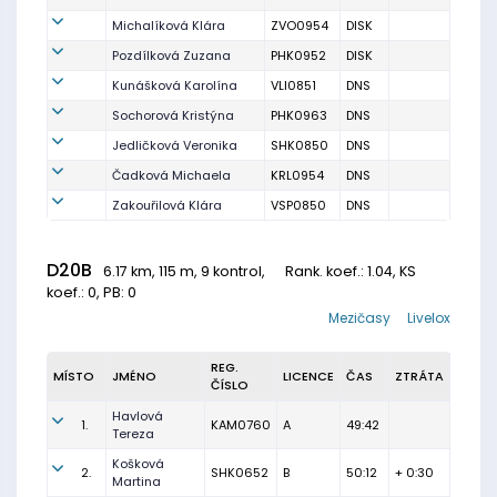
Michalíková Klára
ZVO0954
DISK
Pozdílková Zuzana
PHK0952
DISK
Kunášková Karolína
VLI0851
DNS
Sochorová Kristýna
PHK0963
DNS
Jedličková Veronika
SHK0850
DNS
Čadková Michaela
KRL0954
DNS
Zakouřilová Klára
VSP0850
DNS
D20B
6.17 km, 115 m, 9 kontrol,
Rank. koef.
: 1.04, KS
koef.: 0, PB: 0
Mezičasy
Livelox
REG.
MÍSTO
JMÉNO
LICENCE
ČAS
ZTRÁTA
ČÍSLO
Havlová
1.
KAM0760
A
49:42
Tereza
Košková
2.
SHK0652
B
50:12
+ 0:30
Martina