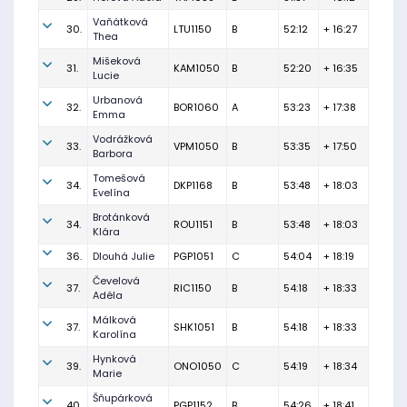
Vaňátková
30.
LTU1150
B
52:12
+ 16:27
Thea
Mišeková
31.
KAM1050
B
52:20
+ 16:35
Lucie
Urbanová
32.
BOR1060
A
53:23
+ 17:38
Emma
Vodrážková
33.
VPM1050
B
53:35
+ 17:50
Barbora
Tomešová
34.
DKP1168
B
53:48
+ 18:03
Evelína
Brotánková
34.
ROU1151
B
53:48
+ 18:03
Klára
36.
Dlouhá Julie
PGP1051
C
54:04
+ 18:19
Čevelová
37.
RIC1150
B
54:18
+ 18:33
Adéla
Málková
37.
SHK1051
B
54:18
+ 18:33
Karolína
Hynková
39.
ONO1050
C
54:19
+ 18:34
Marie
Šňupárková
40.
PGP1152
B
54:26
+ 18:41