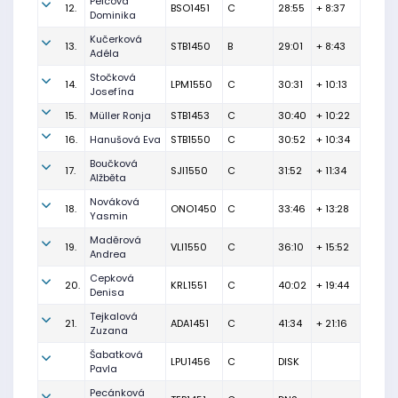
Pelcová
12.
BSO1451
C
28:55
+ 8:37
Dominika
Kučerková
13.
STB1450
B
29:01
+ 8:43
Adéla
Stočková
14.
LPM1550
C
30:31
+ 10:13
Josefína
15.
Müller Ronja
STB1453
C
30:40
+ 10:22
16.
Hanušová Eva
STB1550
C
30:52
+ 10:34
Boučková
17.
SJI1550
C
31:52
+ 11:34
Alžběta
Nováková
18.
ONO1450
C
33:46
+ 13:28
Yasmin
Maděrová
19.
VLI1550
C
36:10
+ 15:52
Andrea
Cepková
20.
KRL1551
C
40:02
+ 19:44
Denisa
Tejkalová
21.
ADA1451
C
41:34
+ 21:16
Zuzana
Šabatková
LPU1456
C
DISK
Pavla
Pecánková