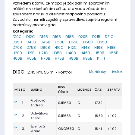
Vzhledem k tomu, že mapa je základním sportovním
náčiním v orientačním běhu, tato vada zásadním
způsobem narušila čitelnost mapového podkladu.
Závodníci neměli zajištěny spravedlivé, stejné a regulérní
podmínky pro navigaci.
Kategorie:
D10C
D12C
D14B
D16B
D18B
D20B
D21B
D21C
D35B
D40B
D45B
D50B
D55B
D60B
D65B
D70B
D75B
D80B
H10C
H12C
H14B
H16B
H18B
H20B
H21B
H21C
H35B
H40B
H45B
H50B
H55B
H60B
H65B
H70B
H75B
H80B
H85B
P
T
D10C
Mezičasy
Livelox
2.45 km, 55 m, 7 kontrol
REG.
MÍSTO
JMÉNO
LICENCE
ČAS
ZTRÁTA
ČÍSLO
Prošková
1.
SJI1650
C
17:32
Andrea
Uchytilová
2.
SJI1653
C
18:39
+ 1:07
Aneta
Šperlová
3.
ONO1650
C
18:41
+ 1:09
Marie