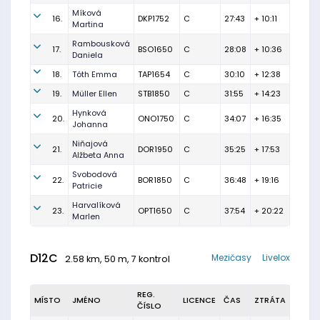
Míková
16.
DKP1752
C
27:43
+ 10:11
Martina
Rambousková
17.
BSO1650
C
28:08
+ 10:36
Daniela
18.
Tóth Emma
TAP1654
C
30:10
+ 12:38
19.
Müller Ellen
STB1850
C
31:55
+ 14:23
Hynková
20.
ONO1750
C
34:07
+ 16:35
Johanna
Niňajová
21.
DOR1950
C
35:25
+ 17:53
Alžbeta Anna
Svobodová
22.
BOR1850
C
36:48
+ 19:16
Patricie
Harvalíková
23.
OPT1650
C
37:54
+ 20:22
Marlen
D12C
Mezičasy
Livelox
2.58 km, 50 m, 7 kontrol
REG.
MÍSTO
JMÉNO
LICENCE
ČAS
ZTRÁTA
ČÍSLO