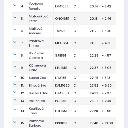
Čechová
4.
LPM1651
C
20:14
+ 2:42
Renata
Matoušková
5.
ONO1651
C
20:18
+ 2:46
Ester
Málková
6.
TAP1751
C
21:12
+ 3:40
Antonie
Páníková
7.
MLA1651
C
21:51
+ 4:19
Emma
Boučková
8.
SJI1851
C
22:29
+ 4:57
Gabriela
Kičmerová
9.
LTU1651
C
22:37
+ 5:05
Klára
10.
Suchá Zoe
LPM1851
C
22:45
+ 5:13
11.
Bínová Eva
KAM1650
C
23:52
+ 6:20
12.
Suchá Edita
LPM1650
C
24:39
+ 7:07
13.
Rollier Eva
PGP1851
C
25:10
+ 7:38
Kouřilová
14.
HJL1651
C
27:28
+ 9:56
Jana
Rambová
15.
DKP1650
C
27:40
+ 10:08
Barbora