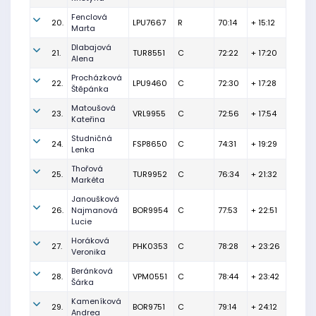
Fenclová
20.
LPU7667
R
70:14
+ 15:12
Marta
Dlabajová
21.
TUR8551
C
72:22
+ 17:20
Alena
Procházková
22.
LPU9460
C
72:30
+ 17:28
Štěpánka
Matoušová
23.
VRL9955
C
72:56
+ 17:54
Kateřina
Studničná
24.
FSP8650
C
74:31
+ 19:29
Lenka
Thořová
25.
TUR9952
C
76:34
+ 21:32
Markéta
Janoušková
26.
Najmanová
BOR9954
C
77:53
+ 22:51
Lucie
Horáková
27.
PHK0353
C
78:28
+ 23:26
Veronika
Beránková
28.
VPM0551
C
78:44
+ 23:42
Šárka
Kameníková
29.
BOR9751
C
79:14
+ 24:12
Andrea