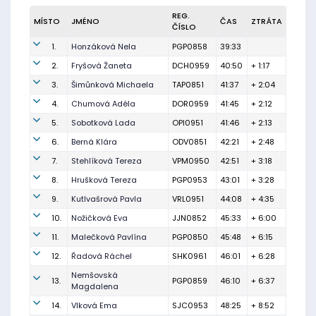
REG.
MÍSTO
JMÉNO
ČAS
ZTRÁTA
ČÍSLO
1.
Honzáková Nela
PGP0858
39:33
2.
Fryšová Žaneta
DCH0959
40:50
+ 1:17
3.
Šimůnková Michaela
TAP0851
41:37
+ 2:04
4.
Chumová Adéla
DOR0959
41:45
+ 2:12
5.
Sobotková Lada
OPI0951
41:46
+ 2:13
6.
Berná Klára
ODV0851
42:21
+ 2:48
7.
Stehlíková Tereza
VPM0950
42:51
+ 3:18
8.
Hrušková Tereza
PGP0953
43:01
+ 3:28
9.
Kutlvašrová Pavla
VRL0951
44:08
+ 4:35
10.
Nožičková Eva
JJN0852
45:33
+ 6:00
11.
Malečková Pavlína
PGP0850
45:48
+ 6:15
12.
Řadová Ráchel
SHK0961
46:01
+ 6:28
Nemšovská
13.
PGP0859
46:10
+ 6:37
Magdalena
14.
Vlková Ema
SJC0953
48:25
+ 8:52