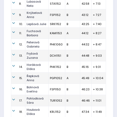
Lubasová
8.
STA1152
A
42:58
+ 7:13
Nela
Knýbelová
9.
FSP1152
B
43:12
+ 7:27
Anna
10.
Lepšová Julie
SRK1152
B
43:25
+ 7:40
Fuchsová
11.
KAM1153
A
44:12
+ 8:27
Barbora
Peterová
12.
PHK1060
B
44:32
+ 8:47
Gabriela
Fryšová
13.
DCH1151
B
44:48
+ 9:03
Zuzana
Horáková
14.
PHK1152
B
45:16
+ 9:31
Eliška
Řepková
15.
PGP1052
A
45:49
+ 10:04
Anna
Bolinová
16.
FSP1150
B
46:23
+ 10:38
Evelína
Pohlodková
17.
TUR1052
B
46:46
+ 11:01
Sára
Houbová
18.
KRL1152
B
47:34
+ 11:49
Eliška