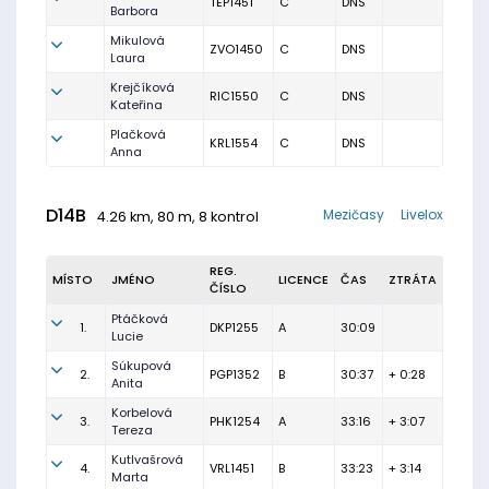
TEP1451
C
DNS
Barbora
Mikulová
ZVO1450
C
DNS
Laura
Krejčíková
RIC1550
C
DNS
Kateřina
Plačková
KRL1554
C
DNS
Anna
D14B
Mezičasy
Livelox
4.26 km, 80 m, 8 kontrol
REG.
MÍSTO
JMÉNO
LICENCE
ČAS
ZTRÁTA
ČÍSLO
Ptáčková
1.
DKP1255
A
30:09
Lucie
Súkupová
2.
PGP1352
B
30:37
+ 0:28
Anita
Korbelová
3.
PHK1254
A
33:16
+ 3:07
Tereza
Kutlvašrová
4.
VRL1451
B
33:23
+ 3:14
Marta