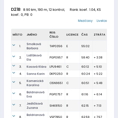
D21B
8.90 km, 190 m, 12 kontrol,
Rank. koef.
: 1.04, KS
koef.: 0, PB: 0
Mezičasy
Livelox
REG.
MÍSTO
JMÉNO
LICENCE
ČAS
ZTRÁTA
ČÍSLO
Smolková
1.
TAP0356
E
55:02
Barbora
Lošťáková
2.
PGP0957
R
58:40
+ 3:38
Ela
3.
Kosová Klára
LPU9461
C
60:12
+ 5:10
4.
Sanna Karin
DKP0250
R
60:24
+ 5:22
Kamenická
5.
OSN9651
C
60:51
+ 5:49
Karolína
Baldrianová
6.
PGP0757
R
61:16
+ 6:14
Eva
Jedličková
7.
SHK8150
R
62:15
+ 7:13
Zuzana
Baldrianová
8.
VSP7850
R
62:59
+ 7:57