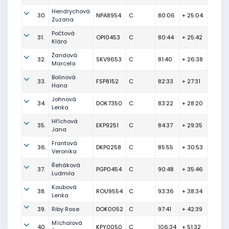
Hendrychová
30.
NPA8954
C
80:06
+ 25:04
Zuzana
Počtová
31.
OPI0453
C
80:44
+ 25:42
Klára
Žandová
32.
SKV9653
C
81:40
+ 26:38
Marcela
Bolinová
33.
FSP8152
C
82:33
+ 27:31
Hana
Johnová
34.
DOK7350
C
83:22
+ 28:20
Lenka
Hříchová
35.
EKP9251
C
84:37
+ 29:35
Jana
Frantová
36.
DKP0258
C
85:55
+ 30:53
Veronika
Řeháková
37.
PGP0454
C
90:48
+ 35:46
Ludmila
Koubová
38.
ROU9554
C
93:36
+ 38:34
Lenka
39.
Riby Rose
DOK0052
C
97:41
+ 42:39
Míchalová
40.
KPY0050
C
106:34
+ 51:32