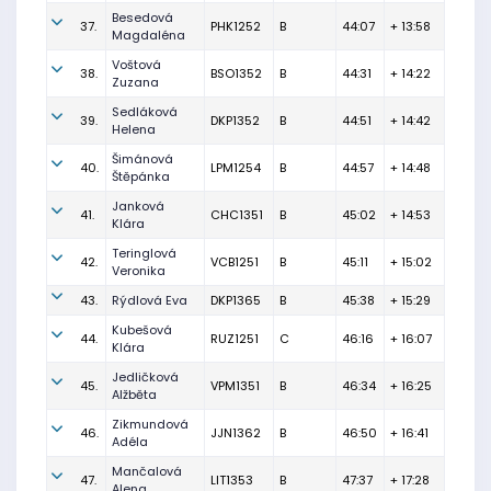
Besedová
37.
PHK1252
B
44:07
+ 13:58
Magdaléna
Voštová
38.
BSO1352
B
44:31
+ 14:22
Zuzana
Sedláková
39.
DKP1352
B
44:51
+ 14:42
Helena
Šimánová
40.
LPM1254
B
44:57
+ 14:48
Štěpánka
Janková
41.
CHC1351
B
45:02
+ 14:53
Klára
Teringlová
42.
VCB1251
B
45:11
+ 15:02
Veronika
43.
Rýdlová Eva
DKP1365
B
45:38
+ 15:29
Kubešová
44.
RUZ1251
C
46:16
+ 16:07
Klára
Jedličková
45.
VPM1351
B
46:34
+ 16:25
Alžběta
Zikmundová
46.
JJN1362
B
46:50
+ 16:41
Adéla
Mančalová
47.
LIT1353
B
47:37
+ 17:28
Alena