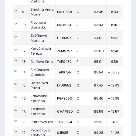
Barbora
Smutná Anna
9.
DKP0359
C
63:36
+ 8:34
Marie
Plochová
10.
DKP8651
R
63:43
+ 8:41
Dominika
Zvěřinová
11.
LPU8357
C
64:05
+ 9:03
Martina
Karvánková
12.
ZBM9757
R
65:00
+ 9:58
Tereza
13.
Bulířová Ema
TAP0452
R
65:01
+ 9:59
Šimůnková
14.
TAP9755
C
65:54
+ 10:52
Gabriela
Udržalová
15.
LPU8552
C
67:45
+ 12:43
Pavla
Janovská
16.
PGP9850
C
68:40
+ 13:38
Kateřina
Kašková
17.
CHA7850
C
68:59
+ 13:57
Kateřina
18.
Rufferová Iva
TUR8354
C
69:15
+ 14:13
Petráčková
19.
SJI9851
C
69:28
+ 14:26
Kristýna