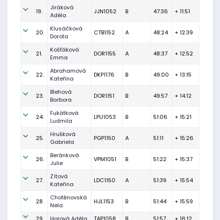
Jiráková
19.
JJN1052
B
47:36
+ 11:51
Adéla
Klusáčková
20.
CTB1152
A
48:24
+ 12:39
Dorota
Košťáková
21.
DOR1155
A
48:37
+ 12:52
Emma
Abrahamová
22.
DKP1176
B
49:00
+ 13:15
Kateřina
Blehová
23.
DOR1151
B
49:57
+ 14:12
Barbora
Fukátková
24.
LPU1053
B
51:06
+ 15:21
Ludmila
Hrušková
25.
PGP1150
A
51:11
+ 15:26
Gabriela
Beránková
26.
VPM1051
B
51:22
+ 15:37
Julie
Zítová
27.
LDC1150
A
51:39
+ 15:54
Kateřina
Chotěnovská
28.
HJL1153
B
51:44
+ 15:59
Nela
29.
Horová Adéla
TAP1058
B
51:57
+ 16:12