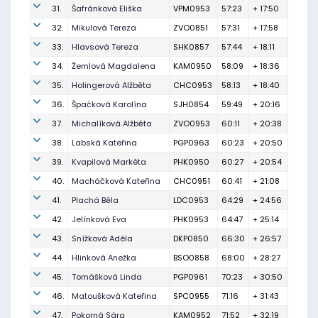
31.
Šafránková Eliška
VPM0953
57:23
+ 17:50
32.
Mikulová Tereza
ZVO0851
57:31
+ 17:58
33.
Hlavsová Tereza
SHK0857
57:44
+ 18:11
34.
Žemlová Magdalena
KAM0950
58:09
+ 18:36
35.
Holingerová Alžběta
CHC0953
58:13
+ 18:40
36.
Špačková Karolína
SJH0854
59:49
+ 20:16
37.
Michalíková Alžběta
ZVO0953
60:11
+ 20:38
38.
Labská Kateřina
PGP0963
60:23
+ 20:50
39.
Kvapilová Markéta
PHK0950
60:27
+ 20:54
40.
Macháčková Kateřina
CHC0951
60:41
+ 21:08
41.
Plachá Běla
LDC0953
64:29
+ 24:56
42.
Jelínková Eva
PHK0953
64:47
+ 25:14
43.
Snížková Adéla
DKP0850
66:30
+ 26:57
44.
Hlinková Anežka
BSO0858
68:00
+ 28:27
45.
Tomášková Linda
PGP0961
70:23
+ 30:50
46.
Matoušková Kateřina
SPC0955
71:16
+ 31:43
47.
Pokorná Sára
KAM0952
71:52
+ 32:19