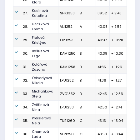
Klára
Kosinová
27.
SHK1358
B
39:52
+ 9:43
Kateřina
Heczková
28.
VLI1252
A
40:08
+ 9:59
Emma
Fialová
29.
OPI1253
B
40:37
+ 10:28
Kristýna
Bašusová
30.
KAM1250
B
40:39
+ 10:30
Olga
Kolářová
31.
KAM1258
B
41:35
+ 11:26
Zuzana
Odvodyová
32.
LPU1252
B
41:36
+ 11:27
Nikola
Michalíková
33.
ZVO1352
B
42:45
+ 12:36
Stela
Zvěřinová
34.
LPU1253
B
42:50
+ 12:41
Nina
Preislerová
35.
TUR1260
C
43:13
+ 13:04
Nela
Chumová
36.
SLP1250
C
43:53
+ 13:44
Lada