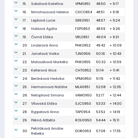
15.
Sobotová Kateřina
VPM0851
48:50
+ 9:17
16.
Nimshausová Helena
CHC0854
48:51
+ 9:18
17.
Lepšová Lucie
SRK0951
48:57
+ 9:24
18.
Hüblová Agáta
FSP0853
48:59
+ 9:26
19.
Čivrná Eliška
VRL0851
49:04
+ 9:31
20.
Linderová Anna
PHK0852
49:42
+ 10:09
21.
Janatová Violka
TJN0956
50:16
+ 10:43
22.
Matoušková Markéta
PHK0855
50:32
+ 10:59
23.
Kellerová Alice
CHT0852
51:14
+ 11:41
24.
Beránková Hedvika
VPM0850
51:15
+ 11:42
25.
Hermannová Natálie
MLA0851
52:08
+ 12:35
26.
Netopilová Simona
VAM0950
52:17
+ 12:44
27.
Vltavská Eliška
SJC0850
53:33
+ 14:00
28.
Ryppelová Anna
TAP0954
53:52
+ 14:19
29.
Pěkná Alžběta
ROU0950
54:44
+ 15:11
Petriláková Amálie
30.
DOR0953
57:08
+ 17:35
Rebeka