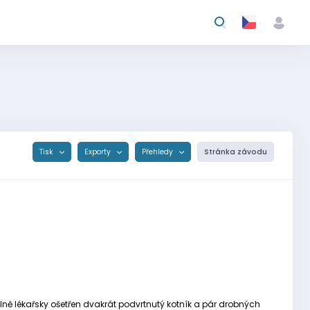
Tisk
Exporty
Přehledy
Stránka závodu
álně lékařsky ošetřen dvakrát podvrtnutý kotník a pár drobných