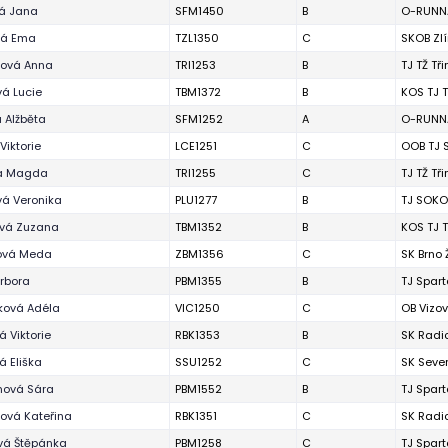
vá Jana
SFM1450
B
O-RUNNA
vá Ema
TZL1350
C
SKOB Zl
zová Anna
TRI1253
B
TJ TŽ Tř
á Lucie
TBM1372
B
KOS TJ T
 Alžběta
SFM1252
A
O-RUNNA
Viktorie
LCE1251
C
OOB TJ 
a Magda
TRI1255
C
TJ TŽ Tř
vá Veronika
PLU1277
B
TJ SOKO
vá Zuzana
TBM1352
B
KOS TJ T
ová Meda
ZBM1356
C
SK Brno
rbora
PBM1355
B
TJ Spart
ková Adéla
VIC1250
C
OB Vizov
 Viktorie
RBK1353
B
SK Radi
 Eliška
SSU1252
C
SK Seve
ová Sára
PBM1552
B
TJ Spart
ová Kateřina
RBK1351
C
SK Radi
vá Štěpánka
PBM1258
C
TJ Spart