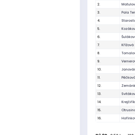
2.
Matulo
3.
Pala Te
4.
Starost
5.
Kozáko
6.
Šulákov
7.
Křížová 
8.
Tomalo
9.
Verner
10.
Janová
11.
Pěčková
12.
Zemánk
13.
Svitáko
14.
Krejčiř
15.
Otrusin
16.
Hořínko