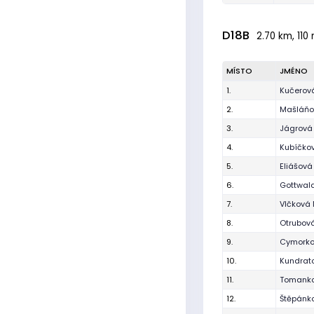
D18B
2.70 km, 110 
MÍSTO
JMÉNO
1.
Kučerov
2.
Mašláňo
3.
Jágrová
4.
Kubíčkov
5.
Eliášová 
6.
Gottwal
7.
Vlčková
8.
Otrubová
9.
Cymorko
10.
Kundrat
11.
Tomanko
12.
Štěpánk