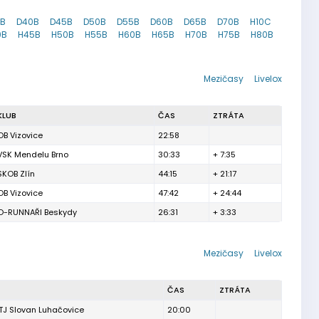
5B
D40B
D45B
D50B
D55B
D60B
D65B
D70B
H10C
0B
H45B
H50B
H55B
H60B
H65B
H70B
H75B
H80B
Mezičasy
Livelox
KLUB
ČAS
ZTRÁTA
OB Vizovice
22:58
VSK Mendelu Brno
30:33
+ 7:35
SKOB Zlín
44:15
+ 21:17
OB Vizovice
47:42
+ 24:44
O-RUNNAŘI Beskydy
26:31
+ 3:33
Mezičasy
Livelox
ČAS
ZTRÁTA
TJ Slovan Luhačovice
20:00