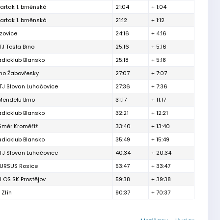
artak 1. brněnská
21:04
+ 1:04
artak 1. brněnská
21:12
+ 1:12
izovice
24:16
+ 4:16
TJ Tesla Brno
25:16
+ 5:16
adioklub Blansko
25:18
+ 5:18
rno Žabovřesky
27:07
+ 7:07
TJ Slovan Luhačovice
27:36
+ 7:36
Mendelu Brno
31:17
+ 11:17
adioklub Blansko
32:21
+ 12:21
Směr Kroměříž
33:40
+ 13:40
adioklub Blansko
35:49
+ 15:49
TJ Slovan Luhačovice
40:34
+ 20:34
 URSUS Rosice
53:47
+ 33:47
l OS SK Prostějov
59:38
+ 39:38
 Zlín
90:37
+ 70:37