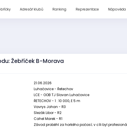
ebříčky
Adresář klubů
Ranking
Reprezentace
Nápověda
odu: Žebříček B-Morava
21.06.2026
Luhačovice - Řetechov
LCE - OOB TJ Slovan Luhačovice
ŘETECHOV - 1 : 10 000, E 5 m
Vavrys Johan - R3
Slezák Libor - R2
Cahel Marek - R1
Závod proběhl za horkého počasí; v cíli byl profesion