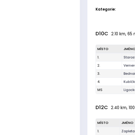
Kategorie:
D10C
2.10 km, 65 
MÍSTO
JMÉN
1.
Staros
2.
Verner
3.
Bednař
4.
Kubíčk
MS
Ligoc
D12C
2.40 km, 100
MÍSTO
JMÉNO
1.
Zapleta