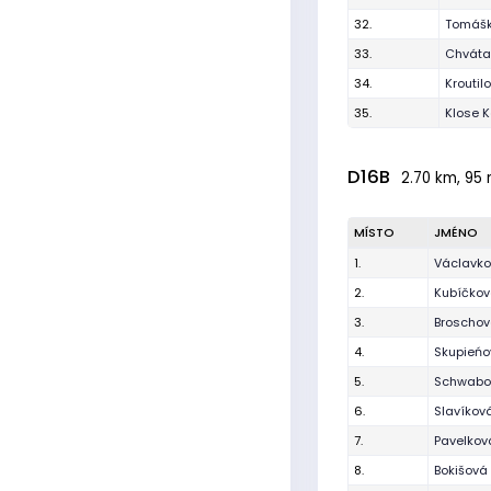
32.
Tomášk
33.
Chvátal
34.
Kroutil
35.
Klose K
D16B
2.70 km, 95 
MÍSTO
JMÉNO
1.
Václavko
2.
Kubíčko
3.
Broschov
4.
Skupieńo
5.
Schwabo
6.
Slavíkov
7.
Pavelkov
8.
Bokišová