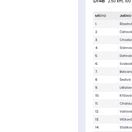
D14B
2.50 km, 100
MÍSTO
JMÉNO
1.
Šťastn
2.
Čeřovsk
3.
Chodúr
4.
Slámová
5.
Dohnalo
6.
Svobod
7.
Balcar
8.
Šedivá 
9.
Létalov
10.
Křížov
11.
Chalou
12.
Vallová
13.
Vlčková
14.
Staško