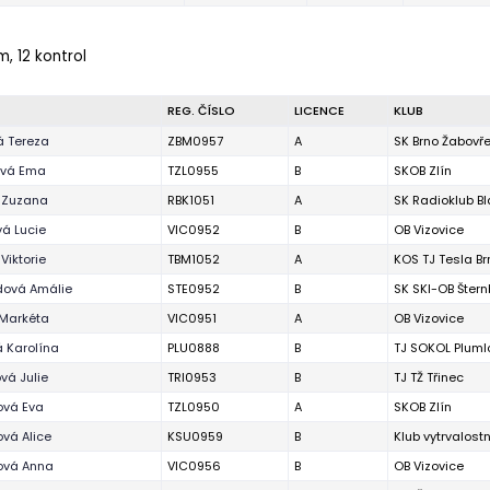
m, 12 kontrol
REG. ČÍSLO
LICENCE
KLUB
á Tereza
ZBM0957
A
SK Brno Žabovř
vá Ema
TZL0955
B
SKOB Zlín
 Zuzana
RBK1051
A
SK Radioklub B
á Lucie
VIC0952
B
OB Vizovice
Viktorie
TBM1052
A
KOS TJ Tesla Br
dová Amálie
STE0952
B
SK SKI-OB Štern
 Markéta
VIC0951
A
OB Vizovice
 Karolína
PLU0888
B
TJ SOKOL Pluml
vá Julie
TRI0953
B
TJ TŽ Třinec
ová Eva
TZL0950
A
SKOB Zlín
vá Alice
KSU0959
B
Klub vytrvalost
ová Anna
VIC0956
B
OB Vizovice