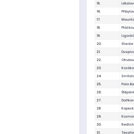
15.
Létalo
16.
Přibylo
17.
Maurit
18.
Ptáčkov
19.
Ligocká
20.
Stacke 
21.
Duspiv
22.
Otrubo
23.
Kozáko
24.
Smítal
25.
Pala Ba
26.
Štěpán
27.
Daňková
28.
Kopecká
29.
Kozmon
30.
Redlich
31.
Tesařo