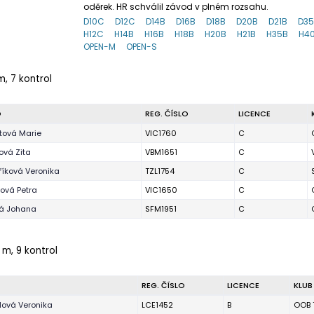
oděrek. HR schválil závod v plném rozsahu.
D10C
D12C
D14B
D16B
D18B
D20B
D21B
D3
H12C
H14B
H16B
H18B
H20B
H21B
H35B
H4
OPEN-M
OPEN-S
m, 7 kontrol
O
REG. ČÍSLO
LICENCE
tová Marie
VIC1760
C
ová Zita
VBM1651
C
íková Veronika
TZL1754
C
ová Petra
VIC1650
C
ká Johana
SFM1951
C
 m, 9 kontrol
REG. ČÍSLO
LICENCE
KLUB
lová Veronika
LCE1452
B
OOB 