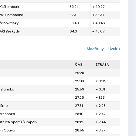
B Šternberk
39:21
+ 20:27
ak 1. brněnská
57:31
+ 38:37
 Žabovřesky
59:40
+ 40:46
ŘI Beskydy
64:01
+ 45:07
Mezičasy
Livelox
ČAS
ZTRÁTA
25:28
c
25:33
+ 0:05
 Blansko
25:59
+ 0:31
27:26
+ 1:58
 Brno
27:51
+ 2:23
 brněnská
28:10
+ 2:42
ostních sportů Šumperk
28:12
+ 2:44
Běh Opava
28:55
+ 3:27