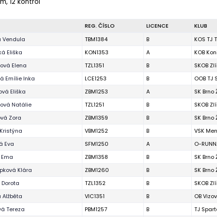
 m, 12 kontrol
REG. ČÍSLO
LICENCE
KLUB
á Vendula
TBM1384
B
KOS TJ T
á Eliška
KON1353
A
KOB Kon
ová Elena
TZL1351
B
SKOB Zl
 Emílie Inka
LCE1253
B
OOB TJ 
vá Eliška
ZBM1253
A
SK Brno
ová Natálie
TZL1251
B
SKOB Zl
ová Zora
ZBM1359
B
SK Brno
Kristýna
VBM1252
B
VSK Men
á Eva
SFM1250
A
O-RUNNA
á Ema
ZBM1358
B
SK Brno
pková Klára
ZBM1260
B
SK Brno
 Dorota
TZL1352
B
SKOB Zl
 Alžběta
VIC1351
B
OB Vizov
vá Tereza
PBM1257
B
TJ Spart