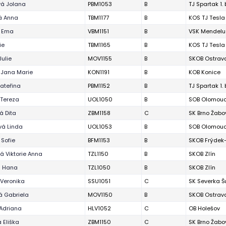
á Jolana
PBM1053
B
TJ Spartak 1.
á Anna
TBM1177
B
KOS TJ Tesla
á Ema
VBM1151
B
VSK Mendelu
ie
TBM1165
B
KOS TJ Tesla
Julie
MOV1155
B
SKOB Ostrav
 Jana Marie
KON1191
B
KOB Konice
Kateřina
PBM1152
B
TJ Spartak 1.
Tereza
UOL1050
B
SOB Olomou
á Dita
ZBM1158
C
SK Brno Žabo
á Linda
UOL1053
B
SOB Olomou
 Sofie
BFM1153
B
SKOB Frýdek
á Viktorie Anna
TZL1150
B
SKOB Zlín
á Hana
TZL1050
B
SKOB Zlín
Veronika
SSU1051
C
SK Severka 
á Gabriela
MOV1150
B
SKOB Ostrav
Adriana
HLV1052
C
OB Holešov
 Eliška
ZBM1150
C
SK Brno Žabo