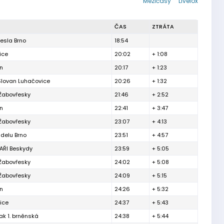
Mezičasy
Livelox
ČAS
ZTRÁTA
esla Brno
18:54
ice
20:02
+ 1:08
ín
20:17
+ 1:23
Slovan Luhačovice
20:26
+ 1:32
 Žabovřesky
21:46
+ 2:52
ín
22:41
+ 3:47
 Žabovřesky
23:07
+ 4:13
delu Brno
23:51
+ 4:57
ŘI Beskydy
23:59
+ 5:05
 Žabovřesky
24:02
+ 5:08
 Žabovřesky
24:09
+ 5:15
ín
24:26
+ 5:32
ice
24:37
+ 5:43
ak 1. brněnská
24:38
+ 5:44