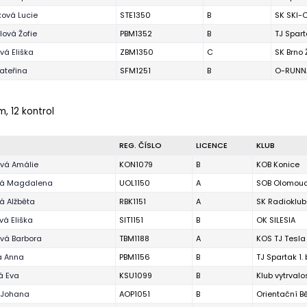
ová Lucie
STE1350
B
SK SKI-O
ová Žofie
PBM1352
B
TJ Spart
ová Eliška
ZBM1350
C
SK Brno
ateřina
SFM1251
B
O-RUNNA
m, 12 kontrol
REG. ČÍSLO
LICENCE
KLUB
vá Amálie
KON1079
B
KOB Konice
vá Magdalena
UOL1150
A
SOB Olomou
á Alžběta
RBK1151
A
SK Radioklub
vá Eliška
SIT1151
B
OK SILESIA
vá Barbora
TBM1188
A
KOS TJ Tesla
á Anna
PBM1156
B
TJ Spartak 1.
á Eva
KSU1099
B
Klub vytrval
 Johana
AOP1051
B
Orientační 