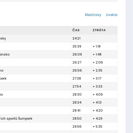
Mezičasy
Livelox
ČAS
ZTRÁTA
esky
24:21
25:39
+ 1:18
lansko
26:09
+ 1:48
26:27
+ 2:06
no
26:56
+ 2:35
berk
27:38
+ 3:17
27:54
+ 3:33
ov
28:30
+ 4:09
28:34
+ 4:13
28:41
+ 4:20
ních sportů Šumperk
28:50
+ 4:29
29:56
+ 5:35