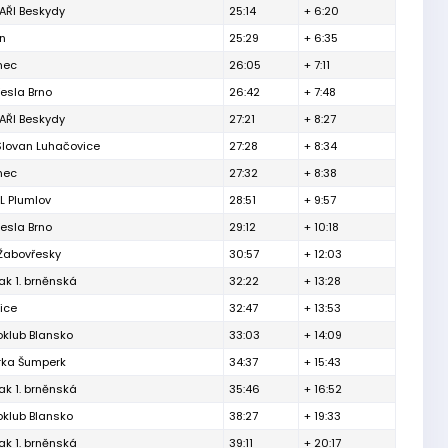
ŘI Beskydy
25:14
+ 6:20
ín
25:29
+ 6:35
inec
26:05
+ 7:11
esla Brno
26:42
+ 7:48
ŘI Beskydy
27:21
+ 8:27
Slovan Luhačovice
27:28
+ 8:34
inec
27:32
+ 8:38
L Plumlov
28:51
+ 9:57
esla Brno
29:12
+ 10:18
 Žabovřesky
30:57
+ 12:03
ak 1. brněnská
32:22
+ 13:28
ice
32:47
+ 13:53
oklub Blansko
33:03
+ 14:09
rka Šumperk
34:37
+ 15:43
ak 1. brněnská
35:46
+ 16:52
oklub Blansko
38:27
+ 19:33
ak 1. brněnská
39:11
+ 20:17