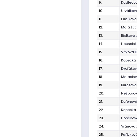
9.
Kadlecov
10.
Urválkov
11.
Fučíkov
12.
Malá Luc
13.
Biolková 
14.
Lipenská
15.
Vítková 
16.
Kopecká 
17.
Dvořákov
18.
Malaskov
19.
Burešová
20.
Nešporov
21.
Kořenov
22.
Kopecká 
23.
Horálkov
24.
Vránová 
25.
Pařízková