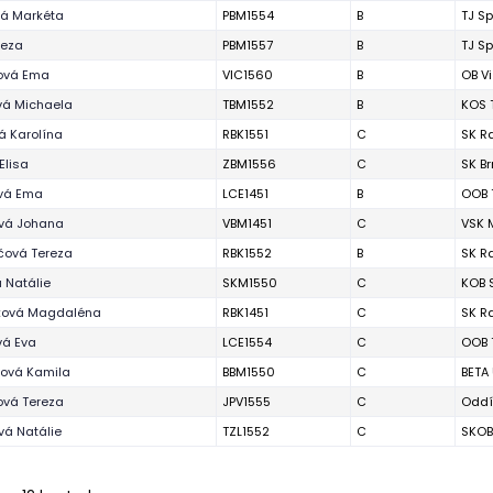
vá Markéta
PBM1554
B
TJ Sp
reza
PBM1557
B
TJ Sp
ová Ema
VIC1560
B
OB V
vá Michaela
TBM1552
B
KOS 
á Karolína
RBK1551
C
SK R
Elisa
ZBM1556
C
SK B
vá Ema
LCE1451
B
OOB 
ová Johana
VBM1451
C
VSK 
čová Tereza
RBK1552
B
SK R
 Natálie
SKM1550
C
KOB 
ová Magdaléna
RBK1451
C
SK R
vá Eva
LCE1554
C
OOB 
íková Kamila
BBM1550
C
BETA
ová Tereza
JPV1555
C
Oddí
vá Natálie
TZL1552
C
SKOB