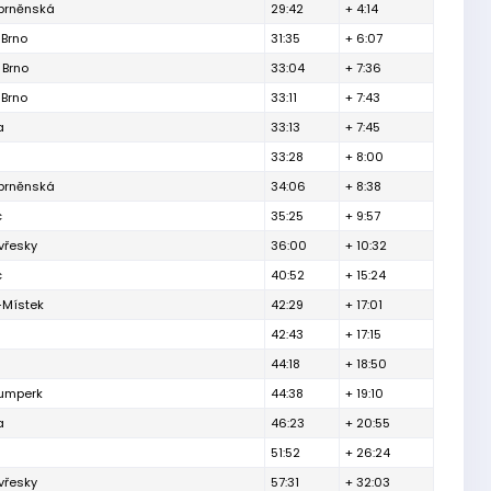
 brněnská
29:42
+ 4:14
 Brno
31:35
+ 6:07
 Brno
33:04
+ 7:36
 Brno
33:11
+ 7:43
a
33:13
+ 7:45
33:28
+ 8:00
 brněnská
34:06
+ 8:38
c
35:25
+ 9:57
vřesky
36:00
+ 10:32
c
40:52
+ 15:24
-Místek
42:29
+ 17:01
42:43
+ 17:15
44:18
+ 18:50
Šumperk
44:38
+ 19:10
a
46:23
+ 20:55
51:52
+ 26:24
vřesky
57:31
+ 32:03