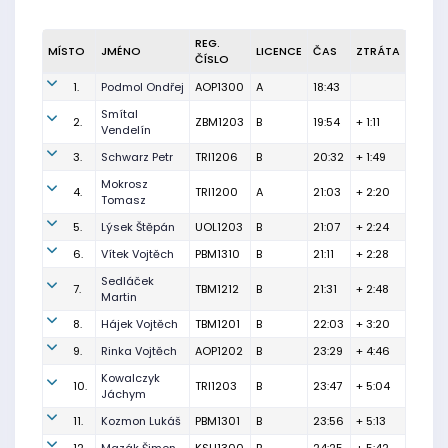
REG.
MÍSTO
JMÉNO
LICENCE
ČAS
ZTRÁTA
ČÍSLO
1.
Podmol Ondřej
AOP1300
A
18:43
Smítal
2.
ZBM1203
B
19:54
+ 1:11
Vendelín
3.
Schwarz Petr
TRI1206
B
20:32
+ 1:49
Mokrosz
4.
TRI1200
A
21:03
+ 2:20
Tomasz
5.
Lýsek Štěpán
UOL1203
B
21:07
+ 2:24
6.
Vítek Vojtěch
PBM1310
B
21:11
+ 2:28
Sedláček
7.
TBM1212
B
21:31
+ 2:48
Martin
8.
Hájek Vojtěch
TBM1201
B
22:03
+ 3:20
9.
Rinka Vojtěch
AOP1202
B
23:29
+ 4:46
Kowalczyk
10.
TRI1203
B
23:47
+ 5:04
Jáchym
11.
Kozmon Lukáš
PBM1301
B
23:56
+ 5:13