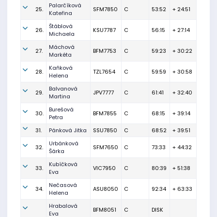
Palarčíková
25.
SFM7850
C
53:52
+ 24:51
Kateřina
Štáblová
26.
KSU7787
C
56:15
+ 27:14
Michaela
Máchová
27.
BFM7753
C
59:23
+ 30:22
Markéta
Kaňková
28.
TZL7654
C
59:59
+ 30:58
Helena
Balvanová
29.
JPV7777
C
61:41
+ 32:40
Martina
Burešová
30.
BFM7855
C
68:15
+ 39:14
Petra
31.
Pánková Jitka
SSU7850
C
68:52
+ 39:51
Urbánková
32.
SFM7650
C
73:33
+ 44:32
Šárka
Kubíčková
33.
VIC7950
C
80:39
+ 51:38
Eva
Nečasová
34.
ASU8050
C
92:34
+ 63:33
Helena
Hrabalová
BFM8051
C
DISK
Eva