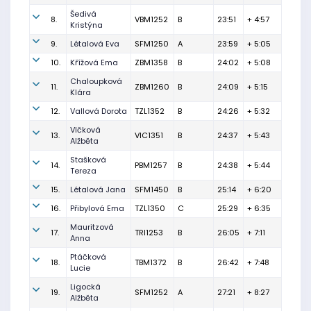
Šedivá
8.
VBM1252
B
23:51
+ 4:57
Kristýna
9.
Létalová Eva
SFM1250
A
23:59
+ 5:05
10.
Křížová Ema
ZBM1358
B
24:02
+ 5:08
Chaloupková
11.
ZBM1260
B
24:09
+ 5:15
Klára
12.
Vallová Dorota
TZL1352
B
24:26
+ 5:32
Vlčková
13.
VIC1351
B
24:37
+ 5:43
Alžběta
Stašková
14.
PBM1257
B
24:38
+ 5:44
Tereza
15.
Létalová Jana
SFM1450
B
25:14
+ 6:20
16.
Přibylová Ema
TZL1350
C
25:29
+ 6:35
Mauritzová
17.
TRI1253
B
26:05
+ 7:11
Anna
Ptáčková
18.
TBM1372
B
26:42
+ 7:48
Lucie
Ligocká
19.
SFM1252
A
27:21
+ 8:27
Alžběta