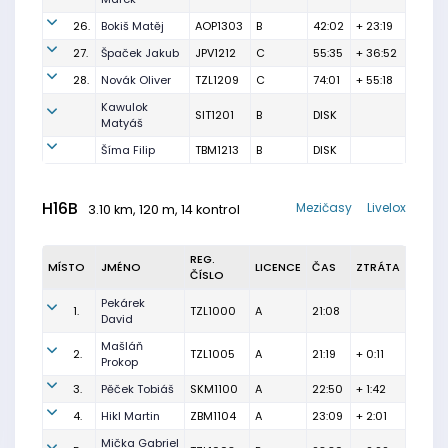
26.
Bokiš Matěj
AOP1303
B
42:02
+ 23:19
27.
Špaček Jakub
JPV1212
C
55:35
+ 36:52
28.
Novák Oliver
TZL1209
C
74:01
+ 55:18
Kawulok
SIT1201
B
DISK
Matyáš
Šíma Filip
TBM1213
B
DISK
H16B
Mezičasy
Livelox
3.10 km, 120 m, 14 kontrol
REG.
MÍSTO
JMÉNO
LICENCE
ČAS
ZTRÁTA
ČÍSLO
Pekárek
1.
TZL1000
A
21:08
David
Mašláň
2.
TZL1005
A
21:19
+ 0:11
Prokop
3.
Pěček Tobiáš
SKM1100
A
22:50
+ 1:42
4.
Hikl Martin
ZBM1104
A
23:09
+ 2:01
Mička Gabriel