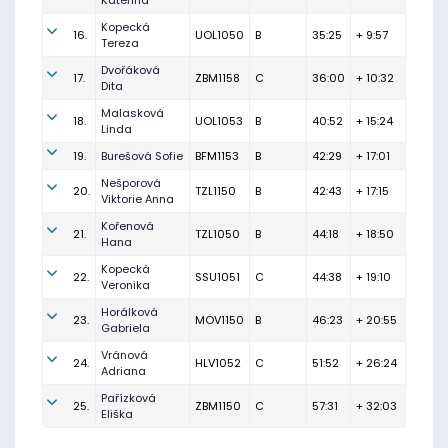
Kateřina
Kopecká
16.
UOL1050
B
35:25
+ 9:57
Tereza
Dvořáková
17.
ZBM1158
C
36:00
+ 10:32
Dita
Malasková
18.
UOL1053
B
40:52
+ 15:24
Linda
19.
Burešová Sofie
BFM1153
B
42:29
+ 17:01
Nešporová
20.
TZL1150
B
42:43
+ 17:15
Viktorie Anna
Kořenová
21.
TZL1050
B
44:18
+ 18:50
Hana
Kopecká
22.
SSU1051
C
44:38
+ 19:10
Veronika
Horálková
23.
MOV1150
B
46:23
+ 20:55
Gabriela
Vránová
24.
HLV1052
C
51:52
+ 26:24
Adriana
Pařízková
25.
ZBM1150
C
57:31
+ 32:03
Eliška