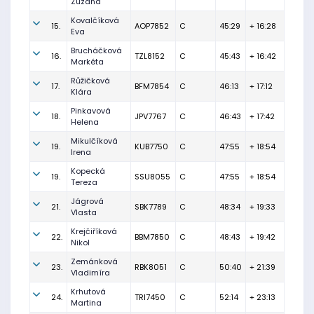
Zuzana
Kovalčíková
15.
AOP7852
C
45:29
+ 16:28
Eva
Brucháčková
16.
TZL8152
C
45:43
+ 16:42
Markéta
Růžičková
17.
BFM7854
C
46:13
+ 17:12
Klára
Pinkavová
18.
JPV7767
C
46:43
+ 17:42
Helena
Mikulčíková
19.
KUB7750
C
47:55
+ 18:54
Irena
Kopecká
19.
SSU8055
C
47:55
+ 18:54
Tereza
Jágrová
21.
SBK7789
C
48:34
+ 19:33
Vlasta
Krejčiříková
22.
BBM7850
C
48:43
+ 19:42
Nikol
Zemánková
23.
RBK8051
C
50:40
+ 21:39
Vladimíra
Krhutová
24.
TRI7450
C
52:14
+ 23:13
Martina