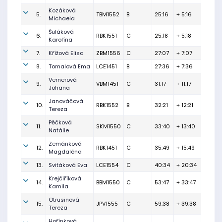
Kozáková
5.
TBM1552
B
25:16
+ 5:16
Michaela
Šuláková
6.
RBK1551
C
25:18
+ 5:18
Karolína
7.
Křížová Elisa
ZBM1556
C
27:07
+ 7:07
8.
Tomalová Ema
LCE1451
B
27:36
+ 7:36
Vernerová
9.
VBM1451
C
31:17
+ 11:17
Johana
Janováčová
10.
RBK1552
B
32:21
+ 12:21
Tereza
Pěčková
11.
SKM1550
C
33:40
+ 13:40
Natálie
Zemánková
12.
RBK1451
C
35:49
+ 15:49
Magdaléna
13.
Svitáková Eva
LCE1554
C
40:34
+ 20:34
Krejčiříková
14.
BBM1550
C
53:47
+ 33:47
Kamila
Otrusinová
15.
JPV1555
C
59:38
+ 39:38
Tereza
Hořínková