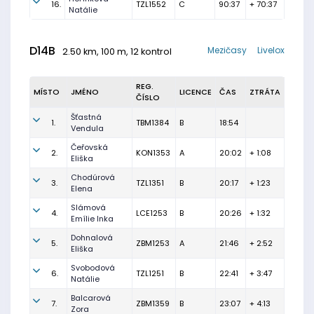
16.
TZL1552
C
90:37
+ 70:37
Natálie
D14B
Mezičasy
Livelox
2.50 km, 100 m, 12 kontrol
REG.
MÍSTO
JMÉNO
LICENCE
ČAS
ZTRÁTA
ČÍSLO
Šťastná
1.
TBM1384
B
18:54
Vendula
Čeřovská
2.
KON1353
A
20:02
+ 1:08
Eliška
Chodúrová
3.
TZL1351
B
20:17
+ 1:23
Elena
Slámová
4.
LCE1253
B
20:26
+ 1:32
Emílie Inka
Dohnalová
5.
ZBM1253
A
21:46
+ 2:52
Eliška
Svobodová
6.
TZL1251
B
22:41
+ 3:47
Natálie
Balcarová
7.
ZBM1359
B
23:07
+ 4:13
Zora