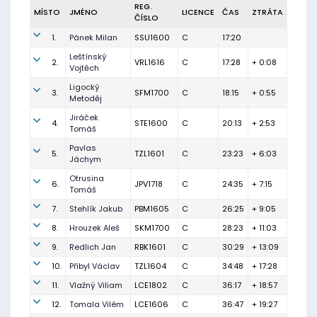
REG.
MÍSTO
JMÉNO
LICENCE
ČAS
ZTRÁTA
ČÍSLO
1.
Pánek Milan
SSU1600
C
17:20
Leštínský
2.
VRL1616
C
17:28
+ 0:08
Vojtěch
Ligocký
3.
SFM1700
C
18:15
+ 0:55
Metoděj
Jiráček
4.
STE1600
C
20:13
+ 2:53
Tomáš
Pavlas
5.
TZL1601
C
23:23
+ 6:03
Jáchym
Otrusina
6.
JPV1718
C
24:35
+ 7:15
Tomáš
7.
Stehlík Jakub
PBM1605
C
26:25
+ 9:05
8.
Hrouzek Aleš
SKM1700
C
28:23
+ 11:03
9.
Redlich Jan
RBK1601
C
30:29
+ 13:09
10.
Přibyl Václav
TZL1604
C
34:48
+ 17:28
11.
Vlažný Viliam
LCE1802
C
36:17
+ 18:57
12.
Tomala Vilém
LCE1606
C
36:47
+ 19:27