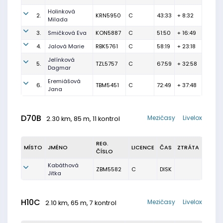
Holinková
2.
KRN5950
C
43:33
+ 8:32
Milada
3.
Smičková Eva
KON5887
C
51:50
+ 16:49
4.
Jalová Marie
RBK5761
C
58:19
+ 23:18
Jelínková
5.
TZL5757
C
67:59
+ 32:58
Dagmar
Eremiášová
6.
TBM5451
C
72:49
+ 37:48
Jana
D70B
Mezičasy
Livelox
2.30 km, 85 m, 11 kontrol
REG.
MÍSTO
JMÉNO
LICENCE
ČAS
ZTRÁTA
ČÍSLO
Kabáthová
ZBM5582
C
DISK
Jitka
H10C
Mezičasy
Livelox
2.10 km, 65 m, 7 kontrol