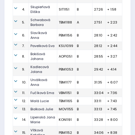
Skupieńová
4.
SIT1151
B
27:26
+ 1:58
Eliška
Schwabová
5.
TBM1188
A
27:51
+ 2:23
Barbora
Slavíková
6.
PBM1156
B
28:10
+ 2:42
Anna
7.
Pavelková Eva
KSU1099
B
28:12
+ 2:44
Bokišová
8.
AOP1051
B
28:55
+ 3:27
Johana
Kadlecová
9.
PBM1053
B
29:42
+ 4:14
Jolana
Urválková
10.
TBM1177
B
31:35
+ 6:07
Anna
11.
Fučíková Ema
VBM1151
B
33:04
+ 7:36
12.
Malá Lucie
TBM1165
B
33:11
+ 7:43
13.
Biolková Julie
MOV1155
B
33:13
+ 7:45
Lipenská Jana
14.
KON1191
B
33:28
+ 8:00
Marie
Vítková
15.
PBM1152
B
34:06
+ 8:38