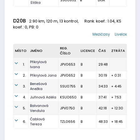
SSU0852
B
DISK
Eliška
D20B
2.90 km, 120 m, 13 kontrol,
Rank. koef.
: 1.04, KS
koef.: 0, PB: 0
Mezičasy
Livelox
REG.
MÍSTO
JMÉNO
LICENCE
ČAS
ZTRÁTA
ČÍSLO
Přikrylová
1.
JPV0653
B
29:48
Ivana
2.
Přikrylová Jana
JPV0652
B
30:19
+ 0:31
Benešová
3.
SSU0755
B
34:33
+ 4:45
Anežka
4.
Juřinová Adéla
KSU0650
B
37:41
+ 7:53
Balvanová
5.
JPV0750
B
42:18
+ 12:30
Vendula
Čablová
6.
TZL0656
B
48:33
+ 18:45
Tereza