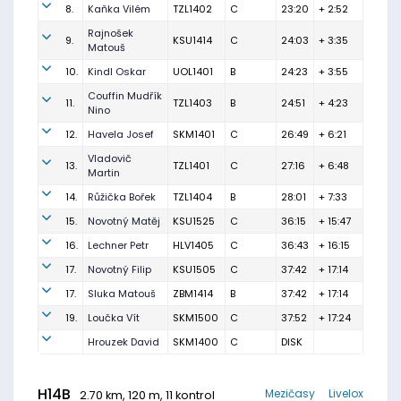
8.
Kaňka Vilém
TZL1402
C
23:20
+ 2:52
Rajnošek
9.
KSU1414
C
24:03
+ 3:35
Matouš
10.
Kindl Oskar
UOL1401
B
24:23
+ 3:55
Couffin Mudřík
11.
TZL1403
B
24:51
+ 4:23
Nino
12.
Havela Josef
SKM1401
C
26:49
+ 6:21
Vladovič
13.
TZL1401
C
27:16
+ 6:48
Martin
14.
Růžička Bořek
TZL1404
B
28:01
+ 7:33
15.
Novotný Matěj
KSU1525
C
36:15
+ 15:47
16.
Lechner Petr
HLV1405
C
36:43
+ 16:15
17.
Novotný Filip
KSU1505
C
37:42
+ 17:14
17.
Sluka Matouš
ZBM1414
B
37:42
+ 17:14
19.
Loučka Vít
SKM1500
C
37:52
+ 17:24
Hrouzek David
SKM1400
C
DISK
H14B
Mezičasy
Livelox
2.70 km, 120 m, 11 kontrol