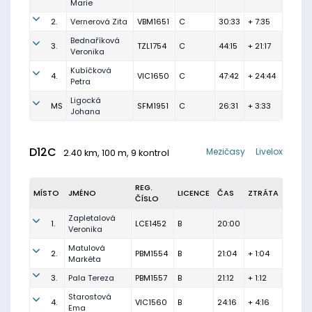
Marie
2.
Vernerová Zita
VBM1651
C
30:33
+ 7:35
Bednaříková
3.
TZL1754
C
44:15
+ 21:17
Veronika
Kubíčková
4.
VIC1650
C
47:42
+ 24:44
Petra
Ligocká
MS
SFM1951
C
26:31
+ 3:33
Johana
D12C
Mezičasy
Livelox
2.40 km, 100 m, 9 kontrol
REG.
MÍSTO
JMÉNO
LICENCE
ČAS
ZTRÁTA
ČÍSLO
Zapletalová
1.
LCE1452
B
20:00
Veronika
Matulová
2.
PBM1554
B
21:04
+ 1:04
Markéta
3.
Pala Tereza
PBM1557
B
21:12
+ 1:12
Starostová
4.
VIC1560
B
24:16
+ 4:16
Ema