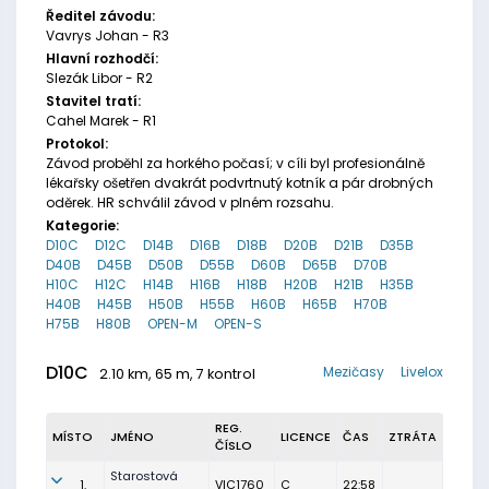
Ředitel závodu:
Vavrys Johan - R3
Hlavní rozhodčí:
Slezák Libor - R2
Stavitel tratí:
Cahel Marek - R1
Protokol:
Závod proběhl za horkého počasí; v cíli byl profesionálně
lékařsky ošetřen dvakrát podvrtnutý kotník a pár drobných
oděrek. HR schválil závod v plném rozsahu.
Kategorie:
D10C
D12C
D14B
D16B
D18B
D20B
D21B
D35B
D40B
D45B
D50B
D55B
D60B
D65B
D70B
H10C
H12C
H14B
H16B
H18B
H20B
H21B
H35B
H40B
H45B
H50B
H55B
H60B
H65B
H70B
H75B
H80B
OPEN-M
OPEN-S
D10C
Mezičasy
Livelox
2.10 km, 65 m, 7 kontrol
REG.
MÍSTO
JMÉNO
LICENCE
ČAS
ZTRÁTA
ČÍSLO
Starostová
1.
VIC1760
C
22:58