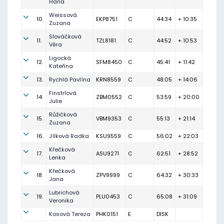
Hana
Weissová
10.
EKP8751
C
44:34
+ 10:35
Zuzana
Slováčková
11.
TZL8181
C
44:52
+ 10:53
Věra
Ligocká
12.
SFM8450
C
45:41
+ 11:42
Kateřina
13.
Rychlá Pavlína
KRN8559
C
48:05
+ 14:06
Finstrlová
14.
ZBM0552
C
53:59
+ 20:00
Julie
Růžičková
15.
VBM9353
C
55:13
+ 21:14
Zuzana
16.
Jílková Radka
KSU9559
C
56:02
+ 22:03
Křečková
17.
ASU9271
C
62:51
+ 28:52
Lenka
Křečková
18.
ZPV9999
C
64:32
+ 30:33
Jana
Lubrichová
19.
PLU0453
C
65:08
+ 31:09
Veronika
Kosová Tereza
PHK0151
E
DISK