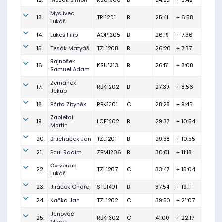
12.
Mazák Šimon
KSU1300
B
24:25
+ 5:42
Myslivec
13.
TRI1201
B
25:41
+ 6:58
Lukáš
14.
Lukeš Filip
AOP1205
B
26:19
+ 7:36
15.
Tesák Matyáš
TZL1208
B
26:20
+ 7:37
Rajnošek
16.
KSU1313
B
26:51
+ 8:08
Samuel Adam
Zemánek
17.
RBK1202
B
27:39
+ 8:56
Jakub
18.
Bárta Zbyněk
RBK1301
C
28:28
+ 9:45
Zapletal
19.
LCE1202
B
29:37
+ 10:54
Martin
20.
Brucháček Jan
TZL1201
B
29:38
+ 10:55
21.
Paul Radim
ZBM1206
B
30:01
+ 11:18
Červenák
22.
TZL1207
C
33:47
+ 15:04
Lukáš
23.
Jiráček Ondřej
STE1401
B
37:54
+ 19:11
24.
Kaňka Jan
TZL1202
C
39:50
+ 21:07
Janováč
25.
RBK1302
C
41:00
+ 22:17
Marek