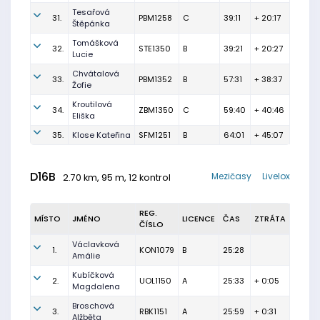
Tesařová
31.
PBM1258
C
39:11
+ 20:17
Štěpánka
Tomášková
32.
STE1350
B
39:21
+ 20:27
Lucie
Chvátalová
33.
PBM1352
B
57:31
+ 38:37
Žofie
Kroutilová
34.
ZBM1350
C
59:40
+ 40:46
Eliška
35.
Klose Kateřina
SFM1251
B
64:01
+ 45:07
D16B
Mezičasy
Livelox
2.70 km, 95 m, 12 kontrol
REG.
MÍSTO
JMÉNO
LICENCE
ČAS
ZTRÁTA
ČÍSLO
Václavková
1.
KON1079
B
25:28
Amálie
Kubíčková
2.
UOL1150
A
25:33
+ 0:05
Magdalena
Broschová
3.
RBK1151
A
25:59
+ 0:31
Alžběta