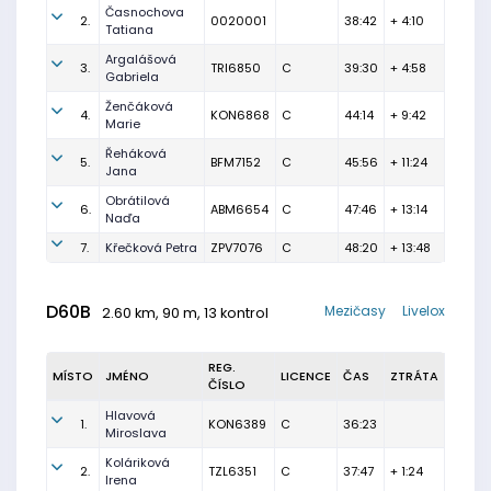
Časnochova
2.
0020001
38:42
+ 4:10
Tatiana
Argalášová
3.
TRI6850
C
39:30
+ 4:58
Gabriela
Ženčáková
4.
KON6868
C
44:14
+ 9:42
Marie
Řeháková
5.
BFM7152
C
45:56
+ 11:24
Jana
Obrátilová
6.
ABM6654
C
47:46
+ 13:14
Naďa
7.
Křečková Petra
ZPV7076
C
48:20
+ 13:48
D60B
Mezičasy
Livelox
2.60 km, 90 m, 13 kontrol
REG.
MÍSTO
JMÉNO
LICENCE
ČAS
ZTRÁTA
ČÍSLO
Hlavová
1.
KON6389
C
36:23
Miroslava
Koláriková
2.
TZL6351
C
37:47
+ 1:24
Irena