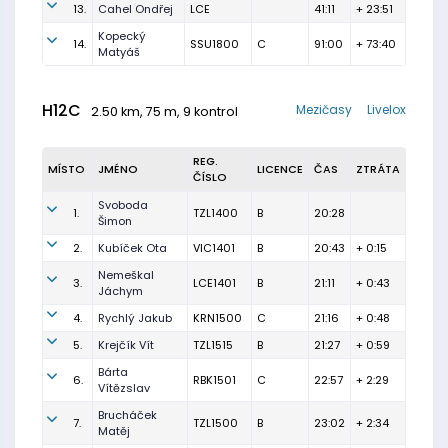
13.
Cahel Ondřej
LCE
41:11
+ 23:51
Kopecký
14.
SSU1800
C
91:00
+ 73:40
Matyáš
H12C
Mezičasy
Livelox
2.50 km, 75 m, 9 kontrol
REG.
MÍSTO
JMÉNO
LICENCE
ČAS
ZTRÁTA
ČÍSLO
Svoboda
1.
TZL1400
B
20:28
Šimon
2.
Kubíček Ota
VIC1401
B
20:43
+ 0:15
Nemeškal
3.
LCE1401
B
21:11
+ 0:43
Jáchym
4.
Rychlý Jakub
KRN1500
C
21:16
+ 0:48
5.
Krejčík Vít
TZL1515
B
21:27
+ 0:59
Bárta
6.
RBK1501
C
22:57
+ 2:29
Vítězslav
Brucháček
7.
TZL1500
B
23:02
+ 2:34
Matěj