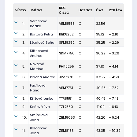
REG.
MÍSTO
JMÉNO
LICENCE
ČAS
ZTRÁTA
ČÍSLO
Vernerová
1.
VBM8558
C
32:56
Radka
2.
Bártová Petra
RBK8252
C
35:12
+ 2:16
3.
Létalová Soňa
SFM8252
C
35:25
+ 2:29
Dittrichová
4.
SKM7750
C
36:22
+ 3:26
Andrea
Novotná
5.
PHK8255
C
37:10
+ 4:14
Martina
6.
Plachá Andrea
JPV7676
C
37:55
+ 4:59
Fučíková
7.
VBM7751
C
40:28
+ 7:32
Hana
8.
Křížová Lenka
TTR8551
C
40:45
+ 7:49
9.
Kočová Eva
TZL7550
C
41:09
+ 8:13
Smítalová
10.
ZBM8053
C
42:20
+ 9:24
Jana
Balcarová
11.
ZBM8153
C
43:35
+ 10:39
Jana