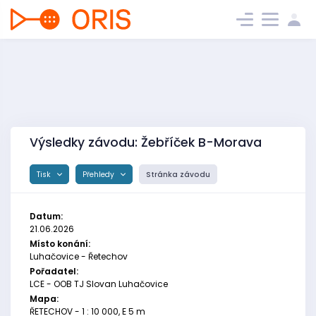
Výsledky závodu: Žebříček B-Morava
Tisk
Přehledy
Stránka závodu
Datum:
21.06.2026
Místo konání:
Luhačovice - Řetechov
Pořadatel:
LCE - OOB TJ Slovan Luhačovice
Mapa:
ŘETECHOV - 1 : 10 000, E 5 m