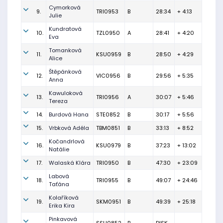
Cymorková
9.
TRI0953
B
28:34
+ 4:13
Julie
Kundratová
10.
TZL0950
A
28:41
+ 4:20
Eva
Tomanková
11.
KSU0959
B
28:50
+ 4:29
Alice
Štěpánková
12.
VIC0956
B
29:56
+ 5:35
Anna
Kawuloková
13.
TRI0956
A
30:07
+ 5:46
Tereza
14.
Burdová Hana
STE0852
B
30:17
+ 5:56
15.
Vrbková Adéla
TBM0851
B
33:13
+ 8:52
Kočandrlová
16.
KSU0979
B
37:23
+ 13:02
Natálie
17.
Walaská Klára
TRI0950
B
47:30
+ 23:09
Labová
18.
TRI0955
B
49:07
+ 24:46
Taťána
Kolaříková
19.
SKM0951
B
49:39
+ 25:18
Erika Kira
Pinkavová