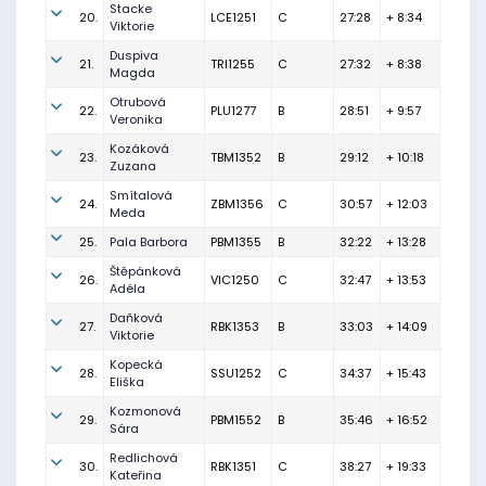
Stacke
20.
LCE1251
C
27:28
+ 8:34
Viktorie
Duspiva
21.
TRI1255
C
27:32
+ 8:38
Magda
Otrubová
22.
PLU1277
B
28:51
+ 9:57
Veronika
Kozáková
23.
TBM1352
B
29:12
+ 10:18
Zuzana
Smítalová
24.
ZBM1356
C
30:57
+ 12:03
Meda
25.
Pala Barbora
PBM1355
B
32:22
+ 13:28
Štěpánková
26.
VIC1250
C
32:47
+ 13:53
Adéla
Daňková
27.
RBK1353
B
33:03
+ 14:09
Viktorie
Kopecká
28.
SSU1252
C
34:37
+ 15:43
Eliška
Kozmonová
29.
PBM1552
B
35:46
+ 16:52
Sára
Redlichová
30.
RBK1351
C
38:27
+ 19:33
Kateřina