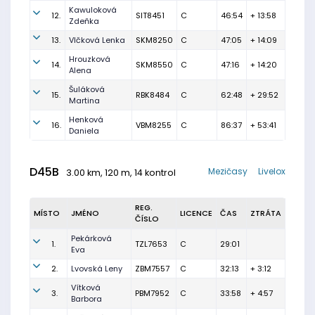
Kawuloková
12.
SIT8451
C
46:54
+ 13:58
Zdeňka
13.
Vlčková Lenka
SKM8250
C
47:05
+ 14:09
Hrouzková
14.
SKM8550
C
47:16
+ 14:20
Alena
Šuláková
15.
RBK8484
C
62:48
+ 29:52
Martina
Henková
16.
VBM8255
C
86:37
+ 53:41
Daniela
D45B
Mezičasy
Livelox
3.00 km, 120 m, 14 kontrol
REG.
MÍSTO
JMÉNO
LICENCE
ČAS
ZTRÁTA
ČÍSLO
Pekárková
1.
TZL7653
C
29:01
Eva
2.
Lvovská Leny
ZBM7557
C
32:13
+ 3:12
Vítková
3.
PBM7952
C
33:58
+ 4:57
Barbora