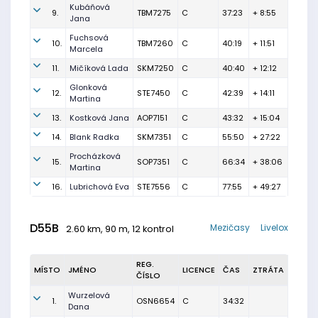
Kubáňová
9.
TBM7275
C
37:23
+ 8:55
Jana
Fuchsová
10.
TBM7260
C
40:19
+ 11:51
Marcela
11.
Mičíková Lada
SKM7250
C
40:40
+ 12:12
Glonková
12.
STE7450
C
42:39
+ 14:11
Martina
13.
Kostková Jana
AOP7151
C
43:32
+ 15:04
14.
Blank Radka
SKM7351
C
55:50
+ 27:22
Procházková
15.
SOP7351
C
66:34
+ 38:06
Martina
16.
Lubrichová Eva
STE7556
C
77:55
+ 49:27
D55B
Mezičasy
Livelox
2.60 km, 90 m, 12 kontrol
REG.
MÍSTO
JMÉNO
LICENCE
ČAS
ZTRÁTA
ČÍSLO
Wurzelová
1.
OSN6654
C
34:32
Dana