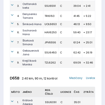
Ostřanská
3.
SSU6591
C
39:04
+ 2:41
Iveta
Denysenko
4.
TRI6150
C
41:45
+ 5:22
Tamara
5.
Šimková Hana
UOL6653
C
46:13
+ 9:50
Sochorová
6.
HAV6250
C
59:40
+ 23:17
Hana
Štorková
7.
JPV6556
C
61:24
+ 25:01
Simona
Gebauerová
8.
SSU6450
C
62:42
+ 26:19
Jana
Krejčíková
9.
TZL6262
C
69:09
+ 32:46
Monika
D65B
Mezičasy
Livelox
2.40 km, 90 m, 12 kontrol
REG.
MÍSTO
JMÉNO
LICENCE
ČAS
ZTRÁTA
ČÍSLO
Králová
1.
SSU6091
C
35:01
Zdenka