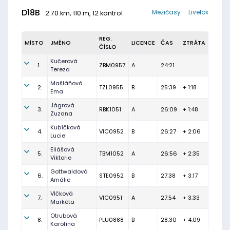
D18B
Mezičasy
Livelox
2.70 km, 110 m, 12 kontrol
REG.
MÍSTO
JMÉNO
LICENCE
ČAS
ZTRÁTA
ČÍSLO
Kučerová
1.
ZBM0957
A
24:21
Tereza
Mašláňová
2.
TZL0955
B
25:39
+ 1:18
Ema
Jágrová
3.
RBK1051
A
26:09
+ 1:48
Zuzana
Kubíčková
4.
VIC0952
B
26:27
+ 2:06
Lucie
Eliášová
5.
TBM1052
A
26:56
+ 2:35
Viktorie
Gottwaldová
6.
STE0952
B
27:38
+ 3:17
Amálie
Vlčková
7.
VIC0951
A
27:54
+ 3:33
Markéta
Otrubová
8.
PLU0888
B
28:30
+ 4:09
Karolína