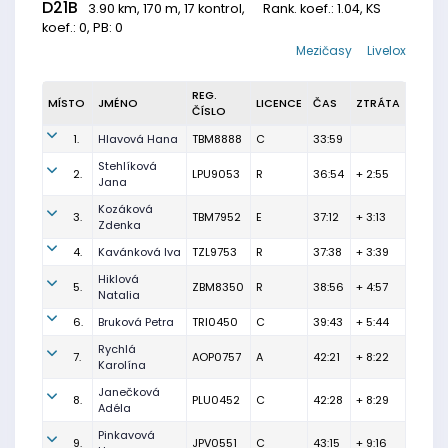
D21B
3.90 km, 170 m, 17 kontrol,
Rank. koef.
: 1.04, KS
koef.: 0, PB: 0
Mezičasy
Livelox
REG.
MÍSTO
JMÉNO
LICENCE
ČAS
ZTRÁTA
ČÍSLO
1.
Hlavová Hana
TBM8888
C
33:59
Stehlíková
2.
LPU9053
R
36:54
+ 2:55
Jana
Kozáková
3.
TBM7952
E
37:12
+ 3:13
Zdenka
4.
Kavánková Iva
TZL9753
R
37:38
+ 3:39
Hiklová
5.
ZBM8350
R
38:56
+ 4:57
Natalia
6.
Bruková Petra
TRI0450
C
39:43
+ 5:44
Rychlá
7.
AOP0757
A
42:21
+ 8:22
Karolína
Janečková
8.
PLU0452
C
42:28
+ 8:29
Adéla
Pinkavová
9.
JPV0551
C
43:15
+ 9:16