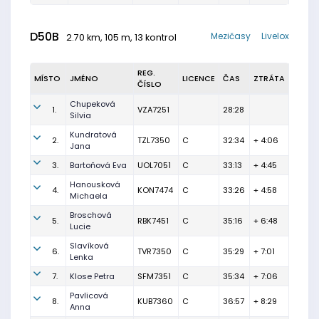
D50B
Mezičasy
Livelox
2.70 km, 105 m, 13 kontrol
REG.
MÍSTO
JMÉNO
LICENCE
ČAS
ZTRÁTA
ČÍSLO
Chupeková
1.
VZA7251
28:28
Silvia
Kundratová
2.
TZL7350
C
32:34
+ 4:06
Jana
3.
Bartoňová Eva
UOL7051
C
33:13
+ 4:45
Hanousková
4.
KON7474
C
33:26
+ 4:58
Michaela
Broschová
5.
RBK7451
C
35:16
+ 6:48
Lucie
Slavíková
6.
TVR7350
C
35:29
+ 7:01
Lenka
7.
Klose Petra
SFM7351
C
35:34
+ 7:06
Pavlicová
8.
KUB7360
C
36:57
+ 8:29
Anna