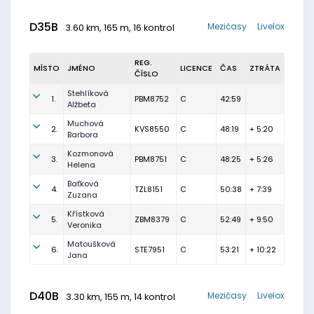
D35B
Mezičasy
Livelox
3.60 km, 165 m, 16 kontrol
REG.
MÍSTO
JMÉNO
LICENCE
ČAS
ZTRÁTA
ČÍSLO
Stehlíková
1.
PBM8752
C
42:59
Alžbeta
Muchová
2.
KVS8550
C
48:19
+ 5:20
Barbora
Kozmonová
3.
PBM8751
C
48:25
+ 5:26
Helena
Baťková
4.
TZL8151
C
50:38
+ 7:39
Zuzana
Křístková
5.
ZBM8379
C
52:49
+ 9:50
Veronika
Matoušková
6.
STE7951
C
53:21
+ 10:22
Jana
D40B
Mezičasy
Livelox
3.30 km, 155 m, 14 kontrol