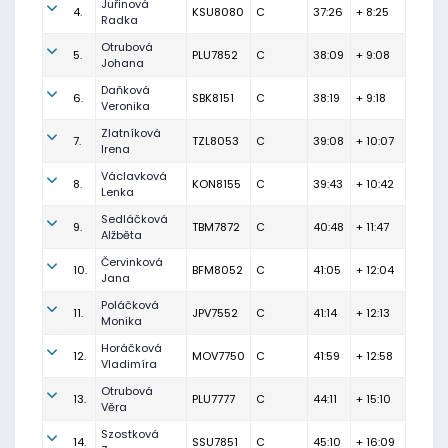
Juřinová
4.
KSU8080
C
37:26
+ 8:25
Radka
Otrubová
5.
PLU7852
C
38:09
+ 9:08
Johana
Daňková
6.
SBK8151
C
38:19
+ 9:18
Veronika
Zlatníková
7.
TZL8053
C
39:08
+ 10:07
Irena
Václavková
8.
KON8155
C
39:43
+ 10:42
Lenka
Sedláčková
9.
TBM7872
C
40:48
+ 11:47
Alžběta
Červinková
10.
BFM8052
C
41:05
+ 12:04
Jana
Poláčková
11.
JPV7552
C
41:14
+ 12:13
Monika
Horáčková
12.
MOV7750
C
41:59
+ 12:58
Vladimíra
Otrubová
13.
PLU7777
C
44:11
+ 15:10
Věra
Szostková
14.
SSU7851
C
45:10
+ 16:09