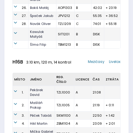
26.
Bokiš Matěj
AOP1303
B
42:02
+ 23:19
27.
Špaček Jakub
JPV1212
C
55:35
+ 36:52
28.
Novák Oliver
TZL1209
C
74:01
+ 55:18
Kawulok
SIT1201
B
DISK
Matyáš
Šíma Filip
TBM1213
B
DISK
H16B
Mezičasy
Livelox
3.10 km, 120 m, 14 kontrol
REG.
MÍSTO
JMÉNO
LICENCE
ČAS
ZTRÁTA
ČÍSLO
Pekárek
1.
TZL1000
A
21:08
David
Mašláň
2.
TZL1005
A
21:19
+ 0:11
Prokop
3.
Pěček Tobiáš
SKM1100
A
22:50
+ 1:42
4.
Hikl Martin
ZBM1104
A
23:09
+ 2:01
Mička Gabriel