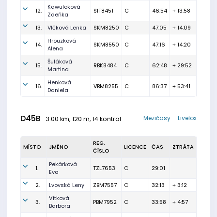
Kawuloková
12.
SIT8451
C
46:54
+ 13:58
Zdeňka
13.
Vlčková Lenka
SKM8250
C
47:05
+ 14:09
Hrouzková
14.
SKM8550
C
47:16
+ 14:20
Alena
Šuláková
15.
RBK8484
C
62:48
+ 29:52
Martina
Henková
16.
VBM8255
C
86:37
+ 53:41
Daniela
D45B
Mezičasy
Livelox
3.00 km, 120 m, 14 kontrol
REG.
MÍSTO
JMÉNO
LICENCE
ČAS
ZTRÁTA
ČÍSLO
Pekárková
1.
TZL7653
C
29:01
Eva
2.
Lvovská Leny
ZBM7557
C
32:13
+ 3:12
Vítková
3.
PBM7952
C
33:58
+ 4:57
Barbora