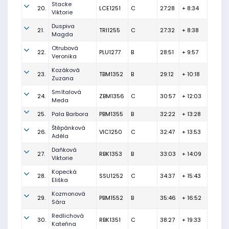
Stacke
20.
LCE1251
C
27:28
+ 8:34
Viktorie
Duspiva
21.
TRI1255
C
27:32
+ 8:38
Magda
Otrubová
22.
PLU1277
B
28:51
+ 9:57
Veronika
Kozáková
23.
TBM1352
B
29:12
+ 10:18
Zuzana
Smítalová
24.
ZBM1356
C
30:57
+ 12:03
Meda
25.
Pala Barbora
PBM1355
B
32:22
+ 13:28
Štěpánková
26.
VIC1250
C
32:47
+ 13:53
Adéla
Daňková
27.
RBK1353
B
33:03
+ 14:09
Viktorie
Kopecká
28.
SSU1252
C
34:37
+ 15:43
Eliška
Kozmonová
29.
PBM1552
B
35:46
+ 16:52
Sára
Redlichová
30.
RBK1351
C
38:27
+ 19:33
Kateřina