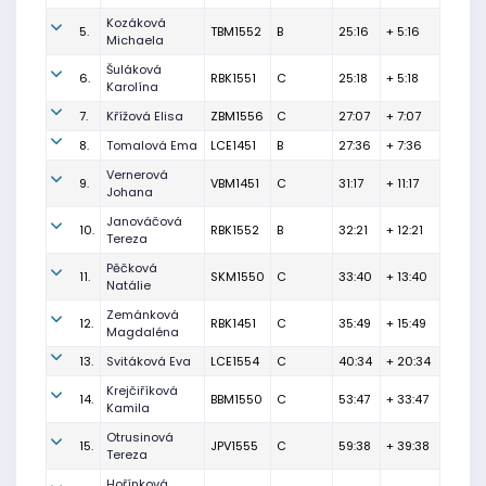
Kozáková
5.
TBM1552
B
25:16
+ 5:16
Michaela
Šuláková
6.
RBK1551
C
25:18
+ 5:18
Karolína
7.
Křížová Elisa
ZBM1556
C
27:07
+ 7:07
8.
Tomalová Ema
LCE1451
B
27:36
+ 7:36
Vernerová
9.
VBM1451
C
31:17
+ 11:17
Johana
Janováčová
10.
RBK1552
B
32:21
+ 12:21
Tereza
Pěčková
11.
SKM1550
C
33:40
+ 13:40
Natálie
Zemánková
12.
RBK1451
C
35:49
+ 15:49
Magdaléna
13.
Svitáková Eva
LCE1554
C
40:34
+ 20:34
Krejčiříková
14.
BBM1550
C
53:47
+ 33:47
Kamila
Otrusinová
15.
JPV1555
C
59:38
+ 39:38
Tereza
Hořínková