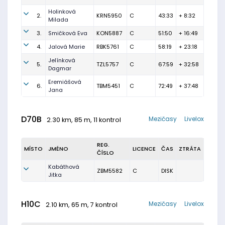
Holinková
2.
KRN5950
C
43:33
+ 8:32
Milada
3.
Smičková Eva
KON5887
C
51:50
+ 16:49
4.
Jalová Marie
RBK5761
C
58:19
+ 23:18
Jelínková
5.
TZL5757
C
67:59
+ 32:58
Dagmar
Eremiášová
6.
TBM5451
C
72:49
+ 37:48
Jana
D70B
Mezičasy
Livelox
2.30 km, 85 m, 11 kontrol
REG.
MÍSTO
JMÉNO
LICENCE
ČAS
ZTRÁTA
ČÍSLO
Kabáthová
ZBM5582
C
DISK
Jitka
H10C
Mezičasy
Livelox
2.10 km, 65 m, 7 kontrol