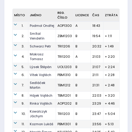
REG.
MÍSTO
JMÉNO
LICENCE
ČAS
ZTRÁTA
ČÍSLO
1.
Podmol Ondřej
AOP1300
A
18:43
Smítal
2.
ZBM1203
B
19:54
+ 1:11
Vendelín
3.
Schwarz Petr
TRI1206
B
20:32
+ 1:49
Mokrosz
4.
TRI1200
A
21:03
+ 2:20
Tomasz
5.
Lýsek Štěpán
UOL1203
B
21:07
+ 2:24
6.
Vítek Vojtěch
PBM1310
B
21:11
+ 2:28
Sedláček
7.
TBM1212
B
21:31
+ 2:48
Martin
8.
Hájek Vojtěch
TBM1201
B
22:03
+ 3:20
9.
Rinka Vojtěch
AOP1202
B
23:29
+ 4:46
Kowalczyk
10.
TRI1203
B
23:47
+ 5:04
Jáchym
11.
Kozmon Lukáš
PBM1301
B
23:56
+ 5:13