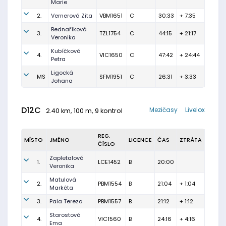
Marie
2.
Vernerová Zita
VBM1651
C
30:33
+ 7:35
Bednaříková
3.
TZL1754
C
44:15
+ 21:17
Veronika
Kubíčková
4.
VIC1650
C
47:42
+ 24:44
Petra
Ligocká
MS
SFM1951
C
26:31
+ 3:33
Johana
D12C
Mezičasy
Livelox
2.40 km, 100 m, 9 kontrol
REG.
MÍSTO
JMÉNO
LICENCE
ČAS
ZTRÁTA
ČÍSLO
Zapletalová
1.
LCE1452
B
20:00
Veronika
Matulová
2.
PBM1554
B
21:04
+ 1:04
Markéta
3.
Pala Tereza
PBM1557
B
21:12
+ 1:12
Starostová
4.
VIC1560
B
24:16
+ 4:16
Ema