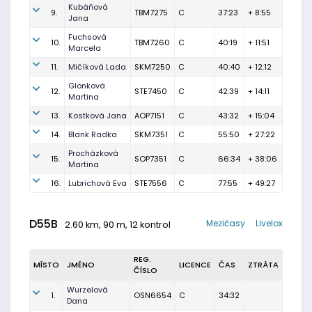
Kubáňová
9.
TBM7275
C
37:23
+ 8:55
Jana
Fuchsová
10.
TBM7260
C
40:19
+ 11:51
Marcela
11.
Mičíková Lada
SKM7250
C
40:40
+ 12:12
Glonková
12.
STE7450
C
42:39
+ 14:11
Martina
13.
Kostková Jana
AOP7151
C
43:32
+ 15:04
14.
Blank Radka
SKM7351
C
55:50
+ 27:22
Procházková
15.
SOP7351
C
66:34
+ 38:06
Martina
16.
Lubrichová Eva
STE7556
C
77:55
+ 49:27
D55B
Mezičasy
Livelox
2.60 km, 90 m, 12 kontrol
REG.
MÍSTO
JMÉNO
LICENCE
ČAS
ZTRÁTA
ČÍSLO
Wurzelová
1.
OSN6654
C
34:32
Dana