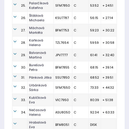
Palarčíková
25.
SFM7850
C
53:52
+ 24:51
Kateřina
Štáblová
26.
KSU7787
C
56:15
+ 27:14
Michaela
Máchová
27.
BFM7753
C
59:23
+ 30:22
Markéta
Kaňková
28.
TZL7654
C
59:59
+ 30:58
Helena
Balvanová
29.
JPV7777
C
61:41
+ 32:40
Martina
Burešová
30.
BFM7855
C
68:15
+ 39:14
Petra
31.
Pánková Jitka
SSU7850
C
68:52
+ 39:51
Urbánková
32.
SFM7650
C
73:33
+ 44:32
Šárka
Kubíčková
33.
VIC7950
C
80:39
+ 51:38
Eva
Nečasová
34.
ASU8050
C
92:34
+ 63:33
Helena
Hrabalová
BFM8051
C
DISK
Eva