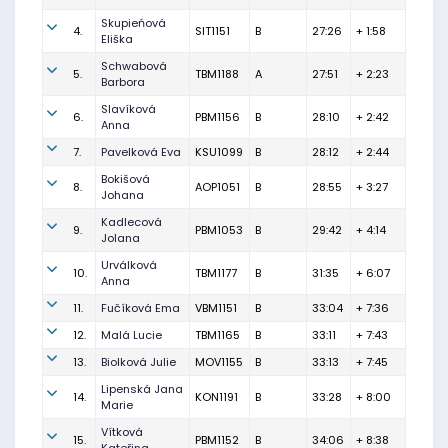
Skupieńová
4.
SIT1151
B
27:26
+ 1:58
Eliška
Schwabová
5.
TBM1188
A
27:51
+ 2:23
Barbora
Slavíková
6.
PBM1156
B
28:10
+ 2:42
Anna
7.
Pavelková Eva
KSU1099
B
28:12
+ 2:44
Bokišová
8.
AOP1051
B
28:55
+ 3:27
Johana
Kadlecová
9.
PBM1053
B
29:42
+ 4:14
Jolana
Urválková
10.
TBM1177
B
31:35
+ 6:07
Anna
11.
Fučíková Ema
VBM1151
B
33:04
+ 7:36
12.
Malá Lucie
TBM1165
B
33:11
+ 7:43
13.
Biolková Julie
MOV1155
B
33:13
+ 7:45
Lipenská Jana
14.
KON1191
B
33:28
+ 8:00
Marie
Vítková
15.
PBM1152
B
34:06
+ 8:38