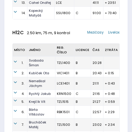
13.
Cahel Ondřej
LCE
41:11
+ 23:51
Kopecký
14.
SSU1800
C
91:00
+ 73:40
Matyáš
H12C
Mezičasy
Livelox
2.50 km, 75 m, 9 kontrol
REG.
MÍSTO
JMÉNO
LICENCE
ČAS
ZTRÁTA
ČÍSLO
Svoboda
1.
TZL1400
B
20:28
Šimon
2.
Kubíček Ota
VIC1401
B
20:43
+ 0:15
Nemeškal
3.
LCE1401
B
21:11
+ 0:43
Jáchym
4.
Rychlý Jakub
KRN1500
C
21:16
+ 0:48
5.
Krejčík Vít
TZL1515
B
21:27
+ 0:59
Bárta
6.
RBK1501
C
22:57
+ 2:29
Vítězslav
Brucháček
7.
TZL1500
B
23:02
+ 2:34
Matěj