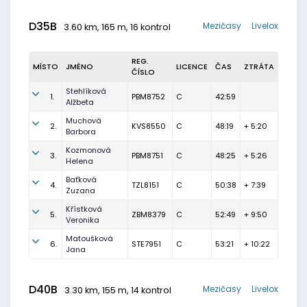
D35B
Mezičasy
Livelox
3.60 km, 165 m, 16 kontrol
REG.
MÍSTO
JMÉNO
LICENCE
ČAS
ZTRÁTA
ČÍSLO
Stehlíková
1.
PBM8752
C
42:59
Alžbeta
Muchová
2.
KVS8550
C
48:19
+ 5:20
Barbora
Kozmonová
3.
PBM8751
C
48:25
+ 5:26
Helena
Baťková
4.
TZL8151
C
50:38
+ 7:39
Zuzana
Křístková
5.
ZBM8379
C
52:49
+ 9:50
Veronika
Matoušková
6.
STE7951
C
53:21
+ 10:22
Jana
D40B
Mezičasy
Livelox
3.30 km, 155 m, 14 kontrol