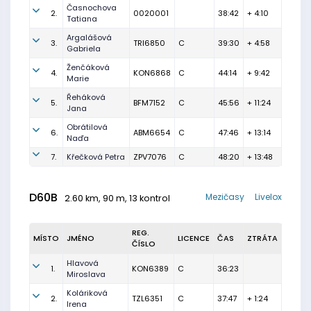
Časnochova
2.
0020001
38:42
+ 4:10
Tatiana
Argalášová
3.
TRI6850
C
39:30
+ 4:58
Gabriela
Ženčáková
4.
KON6868
C
44:14
+ 9:42
Marie
Řeháková
5.
BFM7152
C
45:56
+ 11:24
Jana
Obrátilová
6.
ABM6654
C
47:46
+ 13:14
Naďa
7.
Křečková Petra
ZPV7076
C
48:20
+ 13:48
D60B
Mezičasy
Livelox
2.60 km, 90 m, 13 kontrol
REG.
MÍSTO
JMÉNO
LICENCE
ČAS
ZTRÁTA
ČÍSLO
Hlavová
1.
KON6389
C
36:23
Miroslava
Koláriková
2.
TZL6351
C
37:47
+ 1:24
Irena