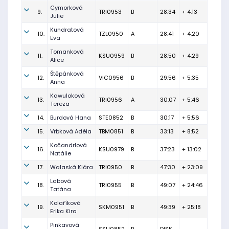
Cymorková
9.
TRI0953
B
28:34
+ 4:13
Julie
Kundratová
10.
TZL0950
A
28:41
+ 4:20
Eva
Tomanková
11.
KSU0959
B
28:50
+ 4:29
Alice
Štěpánková
12.
VIC0956
B
29:56
+ 5:35
Anna
Kawuloková
13.
TRI0956
A
30:07
+ 5:46
Tereza
14.
Burdová Hana
STE0852
B
30:17
+ 5:56
15.
Vrbková Adéla
TBM0851
B
33:13
+ 8:52
Kočandrlová
16.
KSU0979
B
37:23
+ 13:02
Natálie
17.
Walaská Klára
TRI0950
B
47:30
+ 23:09
Labová
18.
TRI0955
B
49:07
+ 24:46
Taťána
Kolaříková
19.
SKM0951
B
49:39
+ 25:18
Erika Kira
Pinkavová