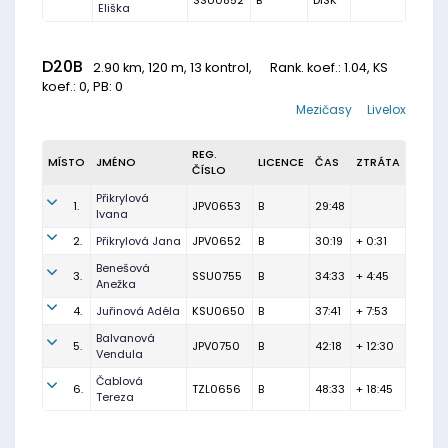
SSU0852
B
DISK
Eliška
D20B
2.90 km, 120 m, 13 kontrol,
Rank. koef.
: 1.04, KS
koef.: 0, PB: 0
Mezičasy
Livelox
REG.
MÍSTO
JMÉNO
LICENCE
ČAS
ZTRÁTA
ČÍSLO
Přikrylová
1.
JPV0653
B
29:48
Ivana
2.
Přikrylová Jana
JPV0652
B
30:19
+ 0:31
Benešová
3.
SSU0755
B
34:33
+ 4:45
Anežka
4.
Juřinová Adéla
KSU0650
B
37:41
+ 7:53
Balvanová
5.
JPV0750
B
42:18
+ 12:30
Vendula
Čablová
6.
TZL0656
B
48:33
+ 18:45
Tereza