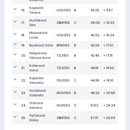
Kateřina
Kopecká
16.
UOL1050
B
35:25
+ 9:57
Tereza
Dvořáková
17.
ZBM1158
C
36:00
+ 10:32
Dita
Malasková
18.
UOL1053
B
40:52
+ 15:24
Linda
19.
Burešová Sofie
BFM1153
B
42:29
+ 17:01
Nešporová
20.
TZL1150
B
42:43
+ 17:15
Viktorie Anna
Kořenová
21.
TZL1050
B
44:18
+ 18:50
Hana
Kopecká
22.
SSU1051
C
44:38
+ 19:10
Veronika
Horálková
23.
MOV1150
B
46:23
+ 20:55
Gabriela
Vránová
24.
HLV1052
C
51:52
+ 26:24
Adriana
Pařízková
25.
ZBM1150
C
57:31
+ 32:03
Eliška