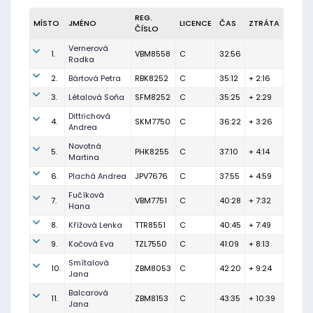
REG.
MÍSTO
JMÉNO
LICENCE
ČAS
ZTRÁTA
ČÍSLO
Vernerová
1.
VBM8558
C
32:56
Radka
2.
Bártová Petra
RBK8252
C
35:12
+ 2:16
3.
Létalová Soňa
SFM8252
C
35:25
+ 2:29
Dittrichová
4.
SKM7750
C
36:22
+ 3:26
Andrea
Novotná
5.
PHK8255
C
37:10
+ 4:14
Martina
6.
Plachá Andrea
JPV7676
C
37:55
+ 4:59
Fučíková
7.
VBM7751
C
40:28
+ 7:32
Hana
8.
Křížová Lenka
TTR8551
C
40:45
+ 7:49
9.
Kočová Eva
TZL7550
C
41:09
+ 8:13
Smítalová
10.
ZBM8053
C
42:20
+ 9:24
Jana
Balcarová
11.
ZBM8153
C
43:35
+ 10:39
Jana