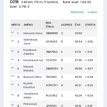
D21B
3.90 km, 170 m, 17 kontrol,
Rank. koef.
: 1.04, KS
koef.: 0, PB: 0
Mezičasy
Livelox
REG.
MÍSTO
JMÉNO
LICENCE
ČAS
ZTRÁTA
ČÍSLO
1.
Hlavová Hana
TBM8888
C
33:59
Stehlíková
2.
LPU9053
R
36:54
+ 2:55
Jana
Kozáková
3.
TBM7952
E
37:12
+ 3:13
Zdenka
4.
Kavánková Iva
TZL9753
R
37:38
+ 3:39
Hiklová
5.
ZBM8350
R
38:56
+ 4:57
Natalia
6.
Bruková Petra
TRI0450
C
39:43
+ 5:44
Rychlá
7.
AOP0757
A
42:21
+ 8:22
Karolína
Janečková
8.
PLU0452
C
42:28
+ 8:29
Adéla
Pinkavová
9.
JPV0551
C
43:15
+ 9:16