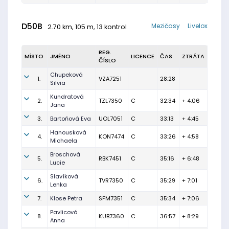
D50B
Mezičasy
Livelox
2.70 km, 105 m, 13 kontrol
REG.
MÍSTO
JMÉNO
LICENCE
ČAS
ZTRÁTA
ČÍSLO
Chupeková
1.
VZA7251
28:28
Silvia
Kundratová
2.
TZL7350
C
32:34
+ 4:06
Jana
3.
Bartoňová Eva
UOL7051
C
33:13
+ 4:45
Hanousková
4.
KON7474
C
33:26
+ 4:58
Michaela
Broschová
5.
RBK7451
C
35:16
+ 6:48
Lucie
Slavíková
6.
TVR7350
C
35:29
+ 7:01
Lenka
7.
Klose Petra
SFM7351
C
35:34
+ 7:06
Pavlicová
8.
KUB7360
C
36:57
+ 8:29
Anna