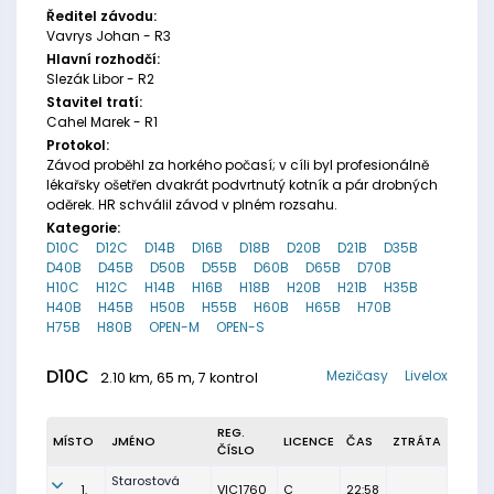
Ředitel závodu:
Vavrys Johan - R3
Hlavní rozhodčí:
Slezák Libor - R2
Stavitel tratí:
Cahel Marek - R1
Protokol:
Závod proběhl za horkého počasí; v cíli byl profesionálně
lékařsky ošetřen dvakrát podvrtnutý kotník a pár drobných
oděrek. HR schválil závod v plném rozsahu.
Kategorie:
D10C
D12C
D14B
D16B
D18B
D20B
D21B
D35B
D40B
D45B
D50B
D55B
D60B
D65B
D70B
H10C
H12C
H14B
H16B
H18B
H20B
H21B
H35B
H40B
H45B
H50B
H55B
H60B
H65B
H70B
H75B
H80B
OPEN-M
OPEN-S
D10C
Mezičasy
Livelox
2.10 km, 65 m, 7 kontrol
REG.
MÍSTO
JMÉNO
LICENCE
ČAS
ZTRÁTA
ČÍSLO
Starostová
1.
VIC1760
C
22:58