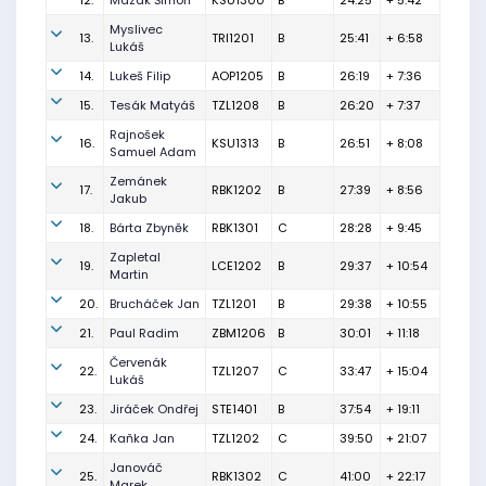
12.
Mazák Šimon
KSU1300
B
24:25
+ 5:42
Myslivec
13.
TRI1201
B
25:41
+ 6:58
Lukáš
14.
Lukeš Filip
AOP1205
B
26:19
+ 7:36
15.
Tesák Matyáš
TZL1208
B
26:20
+ 7:37
Rajnošek
16.
KSU1313
B
26:51
+ 8:08
Samuel Adam
Zemánek
17.
RBK1202
B
27:39
+ 8:56
Jakub
18.
Bárta Zbyněk
RBK1301
C
28:28
+ 9:45
Zapletal
19.
LCE1202
B
29:37
+ 10:54
Martin
20.
Brucháček Jan
TZL1201
B
29:38
+ 10:55
21.
Paul Radim
ZBM1206
B
30:01
+ 11:18
Červenák
22.
TZL1207
C
33:47
+ 15:04
Lukáš
23.
Jiráček Ondřej
STE1401
B
37:54
+ 19:11
24.
Kaňka Jan
TZL1202
C
39:50
+ 21:07
Janováč
25.
RBK1302
C
41:00
+ 22:17
Marek