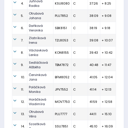
Juřinová
4.
KSU8080
C
37:26
+ 8:25
Radka
Otrubová
5.
PLU7852
C
38:09
+ 9:08
Johana
Daňková
6.
SBK8151
C
38:19
+ 9:18
Veronika
Zlatníková
7.
TZL8053
C
39:08
+ 10:07
Irena
Václavková
8.
KON8155
C
39:43
+ 10:42
Lenka
Sedláčková
9.
TBM7872
C
40:48
+ 11:47
Alžběta
Červinková
10.
BFM8052
C
41:05
+ 12:04
Jana
Poláčková
11.
JPV7552
C
41:14
+ 12:13
Monika
Horáčková
12.
MOV7750
C
41:59
+ 12:58
Vladimíra
Otrubová
13.
PLU7777
C
44:11
+ 15:10
Věra
Szostková
14.
SSU7851
C
45:10
+ 16:09