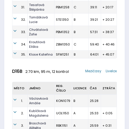
Tesařová
31.
PBM1258
C
39:11
+ 20:17
Štěpánka
Tomášková
32.
STE1350
B
39:21
+ 20:27
Lucie
Chvátalová
33.
PBM1352
B
57:31
+ 38:37
Žofie
Kroutilová
34.
ZBM1350
C
59:40
+ 40:46
Eliška
35.
Klose Kateřina
SFM1251
B
64:01
+ 45:07
D16B
Mezičasy
Livelox
2.70 km, 95 m, 12 kontrol
REG.
MÍSTO
JMÉNO
LICENCE
ČAS
ZTRÁTA
ČÍSLO
Václavková
1.
KON1079
B
25:28
Amálie
Kubíčková
2.
UOL1150
A
25:33
+ 0:05
Magdalena
Broschová
3.
RBK1151
A
25:59
+ 0:31
Alžběta