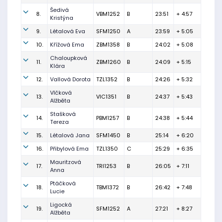
Šedivá
8.
VBM1252
B
23:51
+ 4:57
Kristýna
9.
Létalová Eva
SFM1250
A
23:59
+ 5:05
10.
Křížová Ema
ZBM1358
B
24:02
+ 5:08
Chaloupková
11.
ZBM1260
B
24:09
+ 5:15
Klára
12.
Vallová Dorota
TZL1352
B
24:26
+ 5:32
Vlčková
13.
VIC1351
B
24:37
+ 5:43
Alžběta
Stašková
14.
PBM1257
B
24:38
+ 5:44
Tereza
15.
Létalová Jana
SFM1450
B
25:14
+ 6:20
16.
Přibylová Ema
TZL1350
C
25:29
+ 6:35
Mauritzová
17.
TRI1253
B
26:05
+ 7:11
Anna
Ptáčková
18.
TBM1372
B
26:42
+ 7:48
Lucie
Ligocká
19.
SFM1252
A
27:21
+ 8:27
Alžběta