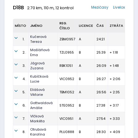
D18B
Mezičasy
Livelox
2.70 km, 110 m, 12 kontrol
REG.
MÍSTO
JMÉNO
LICENCE
ČAS
ZTRÁTA
ČÍSLO
Kučerová
1.
ZBM0957
A
24:21
Tereza
Mašláňová
2.
TZL0955
B
25:39
+ 1:18
Ema
Jágrová
3.
RBK1051
A
26:09
+ 1:48
Zuzana
Kubíčková
4.
VIC0952
B
26:27
+ 2:06
Lucie
Eliášová
5.
TBM1052
A
26:56
+ 2:35
Viktorie
Gottwaldová
6.
STE0952
B
27:38
+ 3:17
Amálie
Vlčková
7.
VIC0951
A
27:54
+ 3:33
Markéta
Otrubová
8.
PLU0888
B
28:30
+ 4:09
Karolína