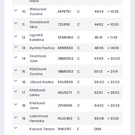
Hana
Weissová
10.
EKP8751
C
44:34
+ 10:35
Zuzana
Slováčková
11.
TZL8181
C
44:52
+ 10:53
Věra
Ligocká
12.
SFM8450
C
45:41
+ 11:42
Kateřina
13.
Rychlá Pavlína
KRN8559
C
48:05
+ 14:06
Finstrlová
14.
ZBM0552
C
53:59
+ 20:00
Julie
Růžičková
15.
VBM9353
C
55:13
+ 21:14
Zuzana
16.
Jílková Radka
KSU9559
C
56:02
+ 22:03
Křečková
17.
ASU9271
C
62:51
+ 28:52
Lenka
Křečková
18.
ZPV9999
C
64:32
+ 30:33
Jana
Lubrichová
19.
PLU0453
C
65:08
+ 31:09
Veronika
Kosová Tereza
PHK0151
E
DISK