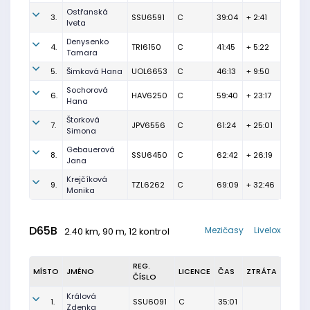
Ostřanská
3.
SSU6591
C
39:04
+ 2:41
Iveta
Denysenko
4.
TRI6150
C
41:45
+ 5:22
Tamara
5.
Šimková Hana
UOL6653
C
46:13
+ 9:50
Sochorová
6.
HAV6250
C
59:40
+ 23:17
Hana
Štorková
7.
JPV6556
C
61:24
+ 25:01
Simona
Gebauerová
8.
SSU6450
C
62:42
+ 26:19
Jana
Krejčíková
9.
TZL6262
C
69:09
+ 32:46
Monika
D65B
Mezičasy
Livelox
2.40 km, 90 m, 12 kontrol
REG.
MÍSTO
JMÉNO
LICENCE
ČAS
ZTRÁTA
ČÍSLO
Králová
1.
SSU6091
C
35:01
Zdenka