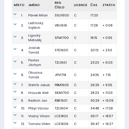
REG.
MÍSTO
JMÉNO
LICENCE
ČAS
ZTRÁTA
ČÍSLO
1.
Pánek Milan
SSU1600
C
17:20
Leštínský
2.
VRL1616
C
17:28
+ 0:08
Vojtěch
Ligocký
3.
SFM1700
C
18:15
+ 0:55
Metoděj
Jiráček
4.
STE1600
C
20:13
+ 2:53
Tomáš
Pavlas
5.
TZL1601
C
23:23
+ 6:03
Jáchym
Otrusina
6.
JPV1718
C
24:35
+ 7:15
Tomáš
7.
Stehlík Jakub
PBM1605
C
26:25
+ 9:05
8.
Hrouzek Aleš
SKM1700
C
28:23
+ 11:03
9.
Redlich Jan
RBK1601
C
30:29
+ 13:09
10.
Přibyl Václav
TZL1604
C
34:48
+ 17:28
11.
Vlažný Viliam
LCE1802
C
36:17
+ 18:57
12.
Tomala Vilém
LCE1606
C
36:47
+ 19:27