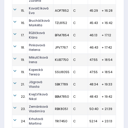
Zuzana
Kovalčíková
15.
AOP7852
C
45:29
+ 16:28
Eva
Brucháčková
16.
TZL8152
C
45:43
+ 16:42
Markéta
Růžičková
17.
BFM7854
C
46:13
+ 17:12
Klára
Pinkavová
18.
JPV7767
C
46:43
+ 17:42
Helena
Mikulčíková
19.
KUB7750
C
47:55
+ 18:54
Irena
Kopecká
19.
SSU8055
C
47:55
+ 18:54
Tereza
Jágrová
21.
SBK7789
C
48:34
+ 19:33
Vlasta
Krejčiříková
22.
BBM7850
C
48:43
+ 19:42
Nikol
Zemánková
23.
RBK8051
C
50:40
+ 21:39
Vladimíra
Krhutová
24.
TRI7450
C
52:14
+ 23:13
Martina