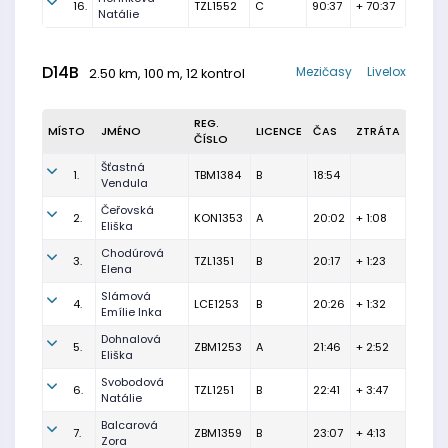
16.
TZL1552
C
90:37
+ 70:37
Natálie
D14B
Mezičasy
Livelox
2.50 km, 100 m, 12 kontrol
REG.
MÍSTO
JMÉNO
LICENCE
ČAS
ZTRÁTA
ČÍSLO
Šťastná
1.
TBM1384
B
18:54
Vendula
Čeřovská
2.
KON1353
A
20:02
+ 1:08
Eliška
Chodúrová
3.
TZL1351
B
20:17
+ 1:23
Elena
Slámová
4.
LCE1253
B
20:26
+ 1:32
Emílie Inka
Dohnalová
5.
ZBM1253
A
21:46
+ 2:52
Eliška
Svobodová
6.
TZL1251
B
22:41
+ 3:47
Natálie
Balcarová
7.
ZBM1359
B
23:07
+ 4:13
Zora