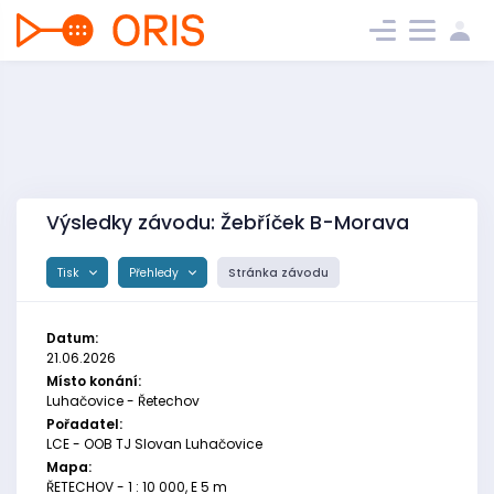
Výsledky závodu: Žebříček B-Morava
Tisk
Přehledy
Stránka závodu
Datum:
21.06.2026
Místo konání:
Luhačovice - Řetechov
Pořadatel:
LCE - OOB TJ Slovan Luhačovice
Mapa:
ŘETECHOV - 1 : 10 000, E 5 m