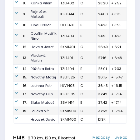
8.
Kaňka Vilém
TZL1402
C
23:20
+ 2:52
Rajnošek
9.
KSU1414
C
24:03
+ 3:35
Matouš
10.
Kindl Oskar
UOL1401
B
24:23
+ 3:55
Couffin Mudřík
11.
TZL1403
B
24:51
+ 4:23
Nino
12.
Havela Josef
SKM1401
C
26:49
+ 6:21
Vladovič
13.
TZL1401
C
27:16
+ 6:48
Martin
14.
Růžička Bořek
TZL1404
B
28:01
+ 7:33
15.
Novotný Matěj
KSU1525
C
36:15
+ 15:47
16.
Lechner Petr
HLV1405
C
36:43
+ 16:15
17.
Novotný Filip
KSU1505
C
37:42
+ 17:14
17.
Sluka Matouš
ZBM1414
B
37:42
+ 17:14
19.
Loučka Vít
SKM1500
C
37:52
+ 17:24
Hrouzek David
SKM1400
C
DISK
H14B
Mezičasy
Livelox
2.70 km, 120 m, 11 kontrol