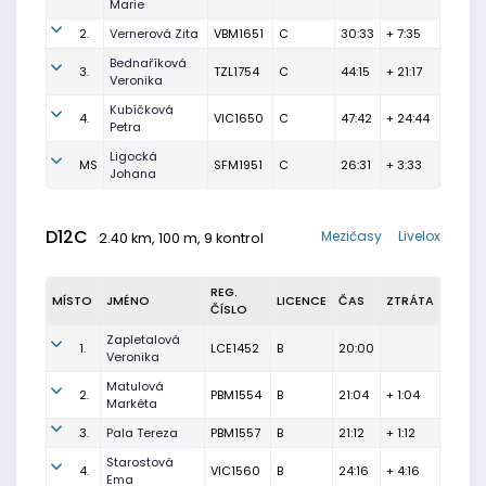
Marie
2.
Vernerová Zita
VBM1651
C
30:33
+ 7:35
Bednaříková
3.
TZL1754
C
44:15
+ 21:17
Veronika
Kubíčková
4.
VIC1650
C
47:42
+ 24:44
Petra
Ligocká
MS
SFM1951
C
26:31
+ 3:33
Johana
D12C
Mezičasy
Livelox
2.40 km, 100 m, 9 kontrol
REG.
MÍSTO
JMÉNO
LICENCE
ČAS
ZTRÁTA
ČÍSLO
Zapletalová
1.
LCE1452
B
20:00
Veronika
Matulová
2.
PBM1554
B
21:04
+ 1:04
Markéta
3.
Pala Tereza
PBM1557
B
21:12
+ 1:12
Starostová
4.
VIC1560
B
24:16
+ 4:16
Ema