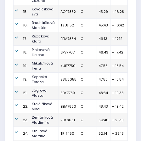
Zuzana
Kovalčíková
15.
AOP7852
C
45:29
+ 16:28
Eva
Brucháčková
16.
TZL8152
C
45:43
+ 16:42
Markéta
Růžičková
17.
BFM7854
C
46:13
+ 17:12
Klára
Pinkavová
18.
JPV7767
C
46:43
+ 17:42
Helena
Mikulčíková
19.
KUB7750
C
47:55
+ 18:54
Irena
Kopecká
19.
SSU8055
C
47:55
+ 18:54
Tereza
Jágrová
21.
SBK7789
C
48:34
+ 19:33
Vlasta
Krejčiříková
22.
BBM7850
C
48:43
+ 19:42
Nikol
Zemánková
23.
RBK8051
C
50:40
+ 21:39
Vladimíra
Krhutová
24.
TRI7450
C
52:14
+ 23:13
Martina