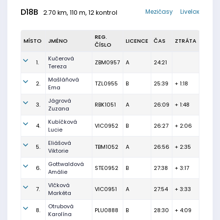
D18B
Mezičasy
Livelox
2.70 km, 110 m, 12 kontrol
REG.
MÍSTO
JMÉNO
LICENCE
ČAS
ZTRÁTA
ČÍSLO
Kučerová
1.
ZBM0957
A
24:21
Tereza
Mašláňová
2.
TZL0955
B
25:39
+ 1:18
Ema
Jágrová
3.
RBK1051
A
26:09
+ 1:48
Zuzana
Kubíčková
4.
VIC0952
B
26:27
+ 2:06
Lucie
Eliášová
5.
TBM1052
A
26:56
+ 2:35
Viktorie
Gottwaldová
6.
STE0952
B
27:38
+ 3:17
Amálie
Vlčková
7.
VIC0951
A
27:54
+ 3:33
Markéta
Otrubová
8.
PLU0888
B
28:30
+ 4:09
Karolína