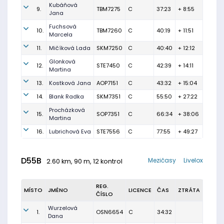
Kubáňová
9.
TBM7275
C
37:23
+ 8:55
Jana
Fuchsová
10.
TBM7260
C
40:19
+ 11:51
Marcela
11.
Mičíková Lada
SKM7250
C
40:40
+ 12:12
Glonková
12.
STE7450
C
42:39
+ 14:11
Martina
13.
Kostková Jana
AOP7151
C
43:32
+ 15:04
14.
Blank Radka
SKM7351
C
55:50
+ 27:22
Procházková
15.
SOP7351
C
66:34
+ 38:06
Martina
16.
Lubrichová Eva
STE7556
C
77:55
+ 49:27
D55B
Mezičasy
Livelox
2.60 km, 90 m, 12 kontrol
REG.
MÍSTO
JMÉNO
LICENCE
ČAS
ZTRÁTA
ČÍSLO
Wurzelová
1.
OSN6654
C
34:32
Dana