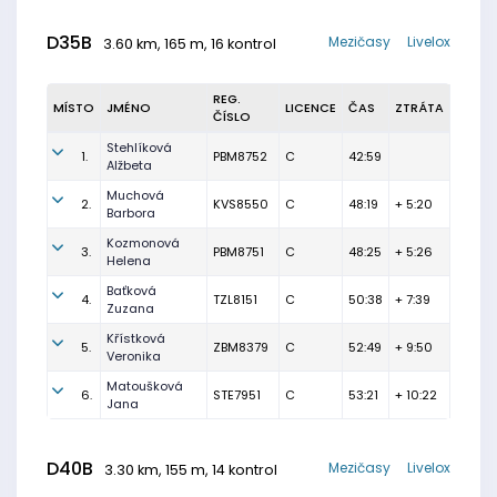
D35B
Mezičasy
Livelox
3.60 km, 165 m, 16 kontrol
REG.
MÍSTO
JMÉNO
LICENCE
ČAS
ZTRÁTA
ČÍSLO
Stehlíková
1.
PBM8752
C
42:59
Alžbeta
Muchová
2.
KVS8550
C
48:19
+ 5:20
Barbora
Kozmonová
3.
PBM8751
C
48:25
+ 5:26
Helena
Baťková
4.
TZL8151
C
50:38
+ 7:39
Zuzana
Křístková
5.
ZBM8379
C
52:49
+ 9:50
Veronika
Matoušková
6.
STE7951
C
53:21
+ 10:22
Jana
D40B
Mezičasy
Livelox
3.30 km, 155 m, 14 kontrol