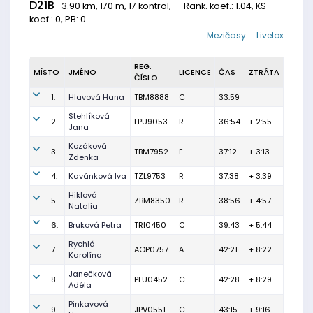
D21B
3.90 km, 170 m, 17 kontrol,
Rank. koef.
: 1.04, KS
koef.: 0, PB: 0
Mezičasy
Livelox
REG.
MÍSTO
JMÉNO
LICENCE
ČAS
ZTRÁTA
ČÍSLO
1.
Hlavová Hana
TBM8888
C
33:59
Stehlíková
2.
LPU9053
R
36:54
+ 2:55
Jana
Kozáková
3.
TBM7952
E
37:12
+ 3:13
Zdenka
4.
Kavánková Iva
TZL9753
R
37:38
+ 3:39
Hiklová
5.
ZBM8350
R
38:56
+ 4:57
Natalia
6.
Bruková Petra
TRI0450
C
39:43
+ 5:44
Rychlá
7.
AOP0757
A
42:21
+ 8:22
Karolína
Janečková
8.
PLU0452
C
42:28
+ 8:29
Adéla
Pinkavová
9.
JPV0551
C
43:15
+ 9:16