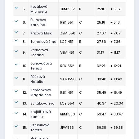
Kozáková
5.
TBM1552
B
25:16
+ 5:16
Michaela
Šuláková
6.
RBK1551
C
25:18
+ 5:18
Karolína
7.
Křížová Elisa
ZBM1556
C
27:07
+ 7:07
8.
Tomalová Ema
LCE1451
B
27:36
+ 7:36
Vernerová
9.
VBM1451
C
31:17
+ 11:17
Johana
Janováčová
10.
RBK1552
B
32:21
+ 12:21
Tereza
Pěčková
11.
SKM1550
C
33:40
+ 13:40
Natálie
Zemánková
12.
RBK1451
C
35:49
+ 15:49
Magdaléna
13.
Svitáková Eva
LCE1554
C
40:34
+ 20:34
Krejčiříková
14.
BBM1550
C
53:47
+ 33:47
Kamila
Otrusinová
15.
JPV1555
C
59:38
+ 39:38
Tereza
Hořínková