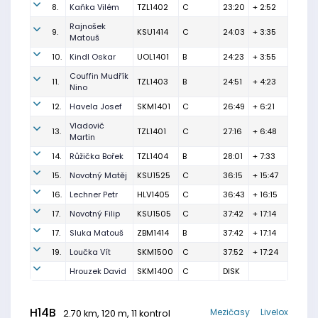
8.
Kaňka Vilém
TZL1402
C
23:20
+ 2:52
Rajnošek
9.
KSU1414
C
24:03
+ 3:35
Matouš
10.
Kindl Oskar
UOL1401
B
24:23
+ 3:55
Couffin Mudřík
11.
TZL1403
B
24:51
+ 4:23
Nino
12.
Havela Josef
SKM1401
C
26:49
+ 6:21
Vladovič
13.
TZL1401
C
27:16
+ 6:48
Martin
14.
Růžička Bořek
TZL1404
B
28:01
+ 7:33
15.
Novotný Matěj
KSU1525
C
36:15
+ 15:47
16.
Lechner Petr
HLV1405
C
36:43
+ 16:15
17.
Novotný Filip
KSU1505
C
37:42
+ 17:14
17.
Sluka Matouš
ZBM1414
B
37:42
+ 17:14
19.
Loučka Vít
SKM1500
C
37:52
+ 17:24
Hrouzek David
SKM1400
C
DISK
H14B
Mezičasy
Livelox
2.70 km, 120 m, 11 kontrol