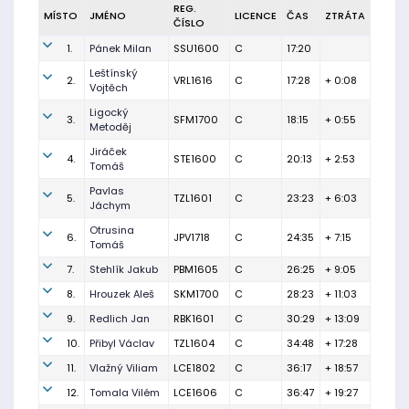
REG.
MÍSTO
JMÉNO
LICENCE
ČAS
ZTRÁTA
ČÍSLO
1.
Pánek Milan
SSU1600
C
17:20
Leštínský
2.
VRL1616
C
17:28
+ 0:08
Vojtěch
Ligocký
3.
SFM1700
C
18:15
+ 0:55
Metoděj
Jiráček
4.
STE1600
C
20:13
+ 2:53
Tomáš
Pavlas
5.
TZL1601
C
23:23
+ 6:03
Jáchym
Otrusina
6.
JPV1718
C
24:35
+ 7:15
Tomáš
7.
Stehlík Jakub
PBM1605
C
26:25
+ 9:05
8.
Hrouzek Aleš
SKM1700
C
28:23
+ 11:03
9.
Redlich Jan
RBK1601
C
30:29
+ 13:09
10.
Přibyl Václav
TZL1604
C
34:48
+ 17:28
11.
Vlažný Viliam
LCE1802
C
36:17
+ 18:57
12.
Tomala Vilém
LCE1606
C
36:47
+ 19:27