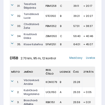
Tesařová
31.
PBM1258
C
39:11
+ 20:17
Štěpánka
Tomášková
32.
STE1350
B
39:21
+ 20:27
Lucie
Chvátalová
33.
PBM1352
B
57:31
+ 38:37
Žofie
Kroutilová
34.
ZBM1350
C
59:40
+ 40:46
Eliška
35.
Klose Kateřina
SFM1251
B
64:01
+ 45:07
D16B
Mezičasy
Livelox
2.70 km, 95 m, 12 kontrol
REG.
MÍSTO
JMÉNO
LICENCE
ČAS
ZTRÁTA
ČÍSLO
Václavková
1.
KON1079
B
25:28
Amálie
Kubíčková
2.
UOL1150
A
25:33
+ 0:05
Magdalena
Broschová
3.
RBK1151
A
25:59
+ 0:31
Alžběta