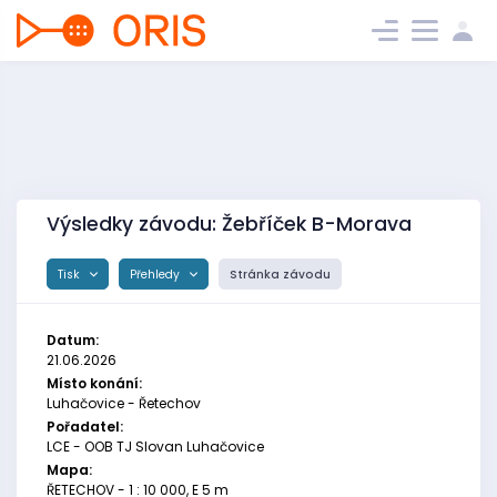
Výsledky závodu: Žebříček B-Morava
Tisk
Přehledy
Stránka závodu
Datum:
21.06.2026
Místo konání:
Luhačovice - Řetechov
Pořadatel:
LCE - OOB TJ Slovan Luhačovice
Mapa:
ŘETECHOV - 1 : 10 000, E 5 m