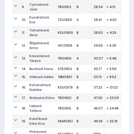
Cymorková
9.
TRI0953
B
28:34
+ 4:13
Julie
Kundratová
10.
TZL0950
A
28:41
+ 4:20
Eva
Tomanková
11.
KSU0959
B
28:50
+ 4:29
Alice
Štěpánková
12.
VIC0956
B
29:56
+ 5:35
Anna
Kawuloková
13.
TRI0956
A
30:07
+ 5:46
Tereza
14.
Burdová Hana
STE0852
B
30:17
+ 5:56
15.
Vrbková Adéla
TBM0851
B
33:13
+ 8:52
Kočandrlová
16.
KSU0979
B
37:23
+ 13:02
Natálie
17.
Walaská Klára
TRI0950
B
47:30
+ 23:09
Labová
18.
TRI0955
B
49:07
+ 24:46
Taťána
Kolaříková
19.
SKM0951
B
49:39
+ 25:18
Erika Kira
Pinkavová