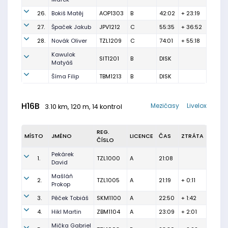
26.
Bokiš Matěj
AOP1303
B
42:02
+ 23:19
27.
Špaček Jakub
JPV1212
C
55:35
+ 36:52
28.
Novák Oliver
TZL1209
C
74:01
+ 55:18
Kawulok
SIT1201
B
DISK
Matyáš
Šíma Filip
TBM1213
B
DISK
H16B
Mezičasy
Livelox
3.10 km, 120 m, 14 kontrol
REG.
MÍSTO
JMÉNO
LICENCE
ČAS
ZTRÁTA
ČÍSLO
Pekárek
1.
TZL1000
A
21:08
David
Mašláň
2.
TZL1005
A
21:19
+ 0:11
Prokop
3.
Pěček Tobiáš
SKM1100
A
22:50
+ 1:42
4.
Hikl Martin
ZBM1104
A
23:09
+ 2:01
Mička Gabriel