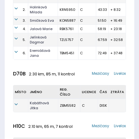
Holinková
2.
KRN5950
C
43:33
+ 8:32
Milada
3.
Smičková Eva
KON5887
C
51:50
+ 16:49
4.
Jalová Marie
RBK5761
C
58:19
+ 23:18
Jelínková
5.
TZL5757
C
67:59
+ 32:58
Dagmar
Eremiášová
6.
TBM5451
C
72:49
+ 37:48
Jana
D70B
Mezičasy
Livelox
2.30 km, 85 m, 11 kontrol
REG.
MÍSTO
JMÉNO
LICENCE
ČAS
ZTRÁTA
ČÍSLO
Kabáthová
ZBM5582
C
DISK
Jitka
H10C
Mezičasy
Livelox
2.10 km, 65 m, 7 kontrol