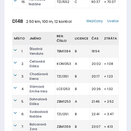
16.
TZL1552
C
90:37
+ 70:37
Natálie
D14B
Mezičasy
Livelox
2.50 km, 100 m, 12 kontrol
REG.
MÍSTO
JMÉNO
LICENCE
ČAS
ZTRÁTA
ČÍSLO
Šťastná
1.
TBM1384
B
18:54
Vendula
Čeřovská
2.
KON1353
A
20:02
+ 1:08
Eliška
Chodúrová
3.
TZL1351
B
20:17
+ 1:23
Elena
Slámová
4.
LCE1253
B
20:26
+ 1:32
Emílie Inka
Dohnalová
5.
ZBM1253
A
21:46
+ 2:52
Eliška
Svobodová
6.
TZL1251
B
22:41
+ 3:47
Natálie
Balcarová
7.
ZBM1359
B
23:07
+ 4:13
Zora