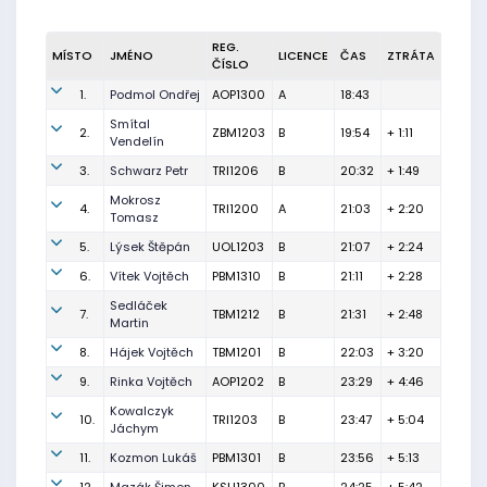
REG.
MÍSTO
JMÉNO
LICENCE
ČAS
ZTRÁTA
ČÍSLO
1.
Podmol Ondřej
AOP1300
A
18:43
Smítal
2.
ZBM1203
B
19:54
+ 1:11
Vendelín
3.
Schwarz Petr
TRI1206
B
20:32
+ 1:49
Mokrosz
4.
TRI1200
A
21:03
+ 2:20
Tomasz
5.
Lýsek Štěpán
UOL1203
B
21:07
+ 2:24
6.
Vítek Vojtěch
PBM1310
B
21:11
+ 2:28
Sedláček
7.
TBM1212
B
21:31
+ 2:48
Martin
8.
Hájek Vojtěch
TBM1201
B
22:03
+ 3:20
9.
Rinka Vojtěch
AOP1202
B
23:29
+ 4:46
Kowalczyk
10.
TRI1203
B
23:47
+ 5:04
Jáchym
11.
Kozmon Lukáš
PBM1301
B
23:56
+ 5:13