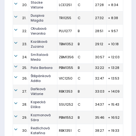
Stacke
20.
LCE1251
C
27:28
+ 8:34
Viktorie
Duspiva
21.
TRI1255
C
27:32
+ 8:38
Magda
Otrubová
22.
PLU1277
B
28:51
+ 9:57
Veronika
Kozáková
23.
TBM1352
B
29:12
+ 10:18
Zuzana
Smítalová
24.
ZBM1356
C
30:57
+ 12:03
Meda
25.
Pala Barbora
PBM1355
B
32:22
+ 13:28
Štěpánková
26.
VIC1250
C
32:47
+ 13:53
Adéla
Daňková
27.
RBK1353
B
33:03
+ 14:09
Viktorie
Kopecká
28.
SSU1252
C
34:37
+ 15:43
Eliška
Kozmonová
29.
PBM1552
B
35:46
+ 16:52
Sára
Redlichová
30.
RBK1351
C
38:27
+ 19:33
Kateřina