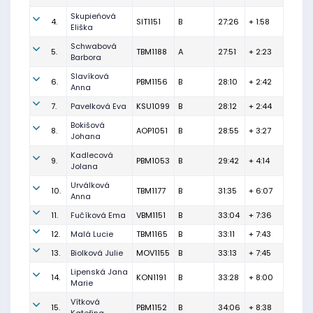
Skupieńová
4.
SIT1151
B
27:26
+ 1:58
Eliška
Schwabová
5.
TBM1188
A
27:51
+ 2:23
Barbora
Slavíková
6.
PBM1156
B
28:10
+ 2:42
Anna
7.
Pavelková Eva
KSU1099
B
28:12
+ 2:44
Bokišová
8.
AOP1051
B
28:55
+ 3:27
Johana
Kadlecová
9.
PBM1053
B
29:42
+ 4:14
Jolana
Urválková
10.
TBM1177
B
31:35
+ 6:07
Anna
11.
Fučíková Ema
VBM1151
B
33:04
+ 7:36
12.
Malá Lucie
TBM1165
B
33:11
+ 7:43
13.
Biolková Julie
MOV1155
B
33:13
+ 7:45
Lipenská Jana
14.
KON1191
B
33:28
+ 8:00
Marie
Vítková
15.
PBM1152
B
34:06
+ 8:38