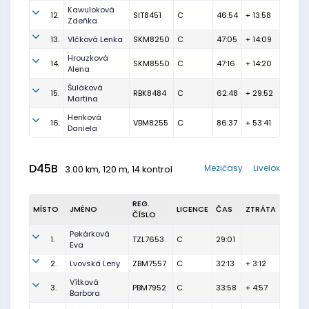
Kawuloková
12.
SIT8451
C
46:54
+ 13:58
Zdeňka
13.
Vlčková Lenka
SKM8250
C
47:05
+ 14:09
Hrouzková
14.
SKM8550
C
47:16
+ 14:20
Alena
Šuláková
15.
RBK8484
C
62:48
+ 29:52
Martina
Henková
16.
VBM8255
C
86:37
+ 53:41
Daniela
D45B
Mezičasy
Livelox
3.00 km, 120 m, 14 kontrol
REG.
MÍSTO
JMÉNO
LICENCE
ČAS
ZTRÁTA
ČÍSLO
Pekárková
1.
TZL7653
C
29:01
Eva
2.
Lvovská Leny
ZBM7557
C
32:13
+ 3:12
Vítková
3.
PBM7952
C
33:58
+ 4:57
Barbora