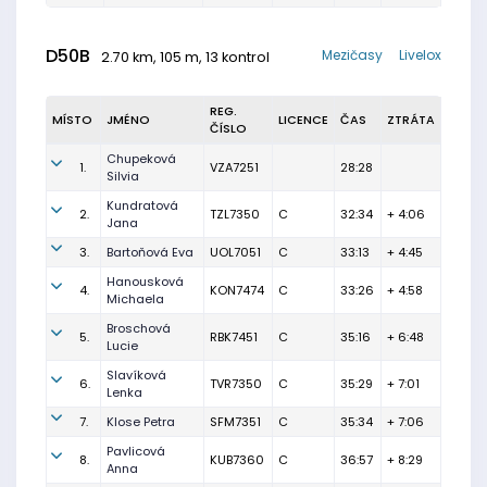
D50B
Mezičasy
Livelox
2.70 km, 105 m, 13 kontrol
REG.
MÍSTO
JMÉNO
LICENCE
ČAS
ZTRÁTA
ČÍSLO
Chupeková
1.
VZA7251
28:28
Silvia
Kundratová
2.
TZL7350
C
32:34
+ 4:06
Jana
3.
Bartoňová Eva
UOL7051
C
33:13
+ 4:45
Hanousková
4.
KON7474
C
33:26
+ 4:58
Michaela
Broschová
5.
RBK7451
C
35:16
+ 6:48
Lucie
Slavíková
6.
TVR7350
C
35:29
+ 7:01
Lenka
7.
Klose Petra
SFM7351
C
35:34
+ 7:06
Pavlicová
8.
KUB7360
C
36:57
+ 8:29
Anna