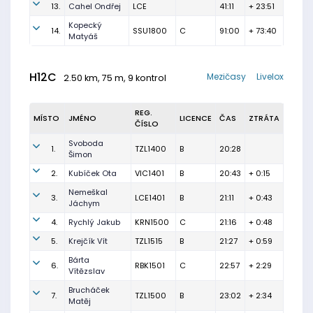
13.
Cahel Ondřej
LCE
41:11
+ 23:51
Kopecký
14.
SSU1800
C
91:00
+ 73:40
Matyáš
H12C
Mezičasy
Livelox
2.50 km, 75 m, 9 kontrol
REG.
MÍSTO
JMÉNO
LICENCE
ČAS
ZTRÁTA
ČÍSLO
Svoboda
1.
TZL1400
B
20:28
Šimon
2.
Kubíček Ota
VIC1401
B
20:43
+ 0:15
Nemeškal
3.
LCE1401
B
21:11
+ 0:43
Jáchym
4.
Rychlý Jakub
KRN1500
C
21:16
+ 0:48
5.
Krejčík Vít
TZL1515
B
21:27
+ 0:59
Bárta
6.
RBK1501
C
22:57
+ 2:29
Vítězslav
Brucháček
7.
TZL1500
B
23:02
+ 2:34
Matěj