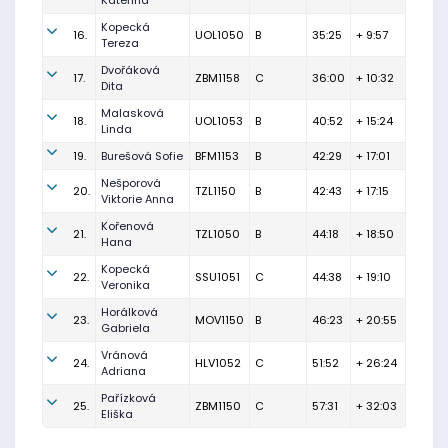
Kateřina
Kopecká
16.
UOL1050
B
35:25
+ 9:57
Tereza
Dvořáková
17.
ZBM1158
C
36:00
+ 10:32
Dita
Malasková
18.
UOL1053
B
40:52
+ 15:24
Linda
19.
Burešová Sofie
BFM1153
B
42:29
+ 17:01
Nešporová
20.
TZL1150
B
42:43
+ 17:15
Viktorie Anna
Kořenová
21.
TZL1050
B
44:18
+ 18:50
Hana
Kopecká
22.
SSU1051
C
44:38
+ 19:10
Veronika
Horálková
23.
MOV1150
B
46:23
+ 20:55
Gabriela
Vránová
24.
HLV1052
C
51:52
+ 26:24
Adriana
Pařízková
25.
ZBM1150
C
57:31
+ 32:03
Eliška