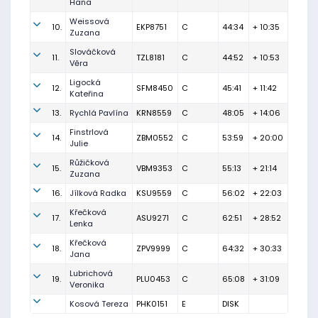
Hana
Weissová
10.
EKP8751
C
44:34
+ 10:35
Zuzana
Slováčková
11.
TZL8181
C
44:52
+ 10:53
Věra
Ligocká
12.
SFM8450
C
45:41
+ 11:42
Kateřina
13.
Rychlá Pavlína
KRN8559
C
48:05
+ 14:06
Finstrlová
14.
ZBM0552
C
53:59
+ 20:00
Julie
Růžičková
15.
VBM9353
C
55:13
+ 21:14
Zuzana
16.
Jílková Radka
KSU9559
C
56:02
+ 22:03
Křečková
17.
ASU9271
C
62:51
+ 28:52
Lenka
Křečková
18.
ZPV9999
C
64:32
+ 30:33
Jana
Lubrichová
19.
PLU0453
C
65:08
+ 31:09
Veronika
Kosová Tereza
PHK0151
E
DISK