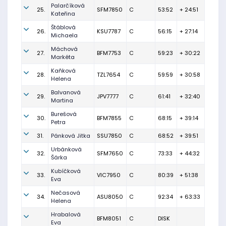
Palarčíková
25.
SFM7850
C
53:52
+ 24:51
Kateřina
Štáblová
26.
KSU7787
C
56:15
+ 27:14
Michaela
Máchová
27.
BFM7753
C
59:23
+ 30:22
Markéta
Kaňková
28.
TZL7654
C
59:59
+ 30:58
Helena
Balvanová
29.
JPV7777
C
61:41
+ 32:40
Martina
Burešová
30.
BFM7855
C
68:15
+ 39:14
Petra
31.
Pánková Jitka
SSU7850
C
68:52
+ 39:51
Urbánková
32.
SFM7650
C
73:33
+ 44:32
Šárka
Kubíčková
33.
VIC7950
C
80:39
+ 51:38
Eva
Nečasová
34.
ASU8050
C
92:34
+ 63:33
Helena
Hrabalová
BFM8051
C
DISK
Eva