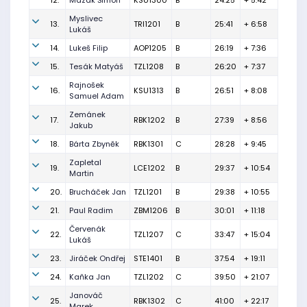
12.
Mazák Šimon
KSU1300
B
24:25
+ 5:42
Myslivec
13.
TRI1201
B
25:41
+ 6:58
Lukáš
14.
Lukeš Filip
AOP1205
B
26:19
+ 7:36
15.
Tesák Matyáš
TZL1208
B
26:20
+ 7:37
Rajnošek
16.
KSU1313
B
26:51
+ 8:08
Samuel Adam
Zemánek
17.
RBK1202
B
27:39
+ 8:56
Jakub
18.
Bárta Zbyněk
RBK1301
C
28:28
+ 9:45
Zapletal
19.
LCE1202
B
29:37
+ 10:54
Martin
20.
Brucháček Jan
TZL1201
B
29:38
+ 10:55
21.
Paul Radim
ZBM1206
B
30:01
+ 11:18
Červenák
22.
TZL1207
C
33:47
+ 15:04
Lukáš
23.
Jiráček Ondřej
STE1401
B
37:54
+ 19:11
24.
Kaňka Jan
TZL1202
C
39:50
+ 21:07
Janováč
25.
RBK1302
C
41:00
+ 22:17
Marek