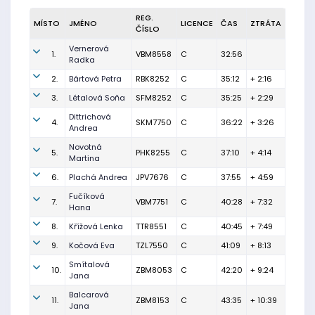
REG.
MÍSTO
JMÉNO
LICENCE
ČAS
ZTRÁTA
ČÍSLO
Vernerová
1.
VBM8558
C
32:56
Radka
2.
Bártová Petra
RBK8252
C
35:12
+ 2:16
3.
Létalová Soňa
SFM8252
C
35:25
+ 2:29
Dittrichová
4.
SKM7750
C
36:22
+ 3:26
Andrea
Novotná
5.
PHK8255
C
37:10
+ 4:14
Martina
6.
Plachá Andrea
JPV7676
C
37:55
+ 4:59
Fučíková
7.
VBM7751
C
40:28
+ 7:32
Hana
8.
Křížová Lenka
TTR8551
C
40:45
+ 7:49
9.
Kočová Eva
TZL7550
C
41:09
+ 8:13
Smítalová
10.
ZBM8053
C
42:20
+ 9:24
Jana
Balcarová
11.
ZBM8153
C
43:35
+ 10:39
Jana