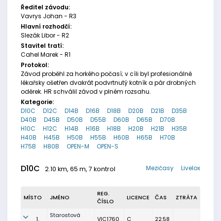
Ředitel závodu:
Vavrys Johan - R3
Hlavní rozhodčí:
Slezák Libor - R2
Stavitel tratí:
Cahel Marek - R1
Protokol:
Závod proběhl za horkého počasí; v cíli byl profesionálně
lékařsky ošetřen dvakrát podvrtnutý kotník a pár drobných
oděrek. HR schválil závod v plném rozsahu.
Kategorie:
D10C
D12C
D14B
D16B
D18B
D20B
D21B
D35B
D40B
D45B
D50B
D55B
D60B
D65B
D70B
H10C
H12C
H14B
H16B
H18B
H20B
H21B
H35B
H40B
H45B
H50B
H55B
H60B
H65B
H70B
H75B
H80B
OPEN-M
OPEN-S
D10C
Mezičasy
Livelox
2.10 km, 65 m, 7 kontrol
REG.
MÍSTO
JMÉNO
LICENCE
ČAS
ZTRÁTA
ČÍSLO
Starostová
1.
VIC1760
C
22:58