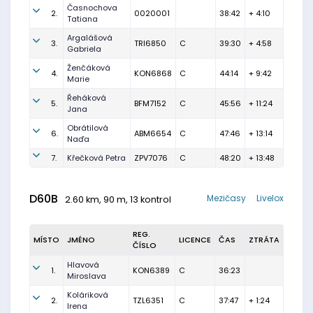
Časnochova
2.
0020001
38:42
+ 4:10
Tatiana
Argalášová
3.
TRI6850
C
39:30
+ 4:58
Gabriela
Ženčáková
4.
KON6868
C
44:14
+ 9:42
Marie
Řeháková
5.
BFM7152
C
45:56
+ 11:24
Jana
Obrátilová
6.
ABM6654
C
47:46
+ 13:14
Naďa
7.
Křečková Petra
ZPV7076
C
48:20
+ 13:48
D60B
Mezičasy
Livelox
2.60 km, 90 m, 13 kontrol
REG.
MÍSTO
JMÉNO
LICENCE
ČAS
ZTRÁTA
ČÍSLO
Hlavová
1.
KON6389
C
36:23
Miroslava
Koláriková
2.
TZL6351
C
37:47
+ 1:24
Irena