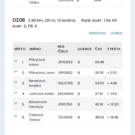
SSU0852
B
DISK
Eliška
D20B
2.90 km, 120 m, 13 kontrol,
Rank. koef.
: 1.04, KS
koef.: 0, PB: 0
Mezičasy
Livelox
REG.
MÍSTO
JMÉNO
LICENCE
ČAS
ZTRÁTA
ČÍSLO
Přikrylová
1.
JPV0653
B
29:48
Ivana
2.
Přikrylová Jana
JPV0652
B
30:19
+ 0:31
Benešová
3.
SSU0755
B
34:33
+ 4:45
Anežka
4.
Juřinová Adéla
KSU0650
B
37:41
+ 7:53
Balvanová
5.
JPV0750
B
42:18
+ 12:30
Vendula
Čablová
6.
TZL0656
B
48:33
+ 18:45
Tereza