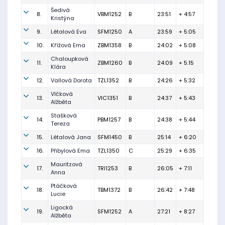
Šedivá
8.
VBM1252
B
23:51
+ 4:57
Kristýna
9.
Létalová Eva
SFM1250
A
23:59
+ 5:05
10.
Křížová Ema
ZBM1358
B
24:02
+ 5:08
Chaloupková
11.
ZBM1260
B
24:09
+ 5:15
Klára
12.
Vallová Dorota
TZL1352
B
24:26
+ 5:32
Vlčková
13.
VIC1351
B
24:37
+ 5:43
Alžběta
Stašková
14.
PBM1257
B
24:38
+ 5:44
Tereza
15.
Létalová Jana
SFM1450
B
25:14
+ 6:20
16.
Přibylová Ema
TZL1350
C
25:29
+ 6:35
Mauritzová
17.
TRI1253
B
26:05
+ 7:11
Anna
Ptáčková
18.
TBM1372
B
26:42
+ 7:48
Lucie
Ligocká
19.
SFM1252
A
27:21
+ 8:27
Alžběta