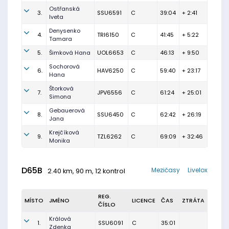
Ostřanská
3.
SSU6591
C
39:04
+ 2:41
Iveta
Denysenko
4.
TRI6150
C
41:45
+ 5:22
Tamara
5.
Šimková Hana
UOL6653
C
46:13
+ 9:50
Sochorová
6.
HAV6250
C
59:40
+ 23:17
Hana
Štorková
7.
JPV6556
C
61:24
+ 25:01
Simona
Gebauerová
8.
SSU6450
C
62:42
+ 26:19
Jana
Krejčíková
9.
TZL6262
C
69:09
+ 32:46
Monika
D65B
Mezičasy
Livelox
2.40 km, 90 m, 12 kontrol
REG.
MÍSTO
JMÉNO
LICENCE
ČAS
ZTRÁTA
ČÍSLO
Králová
1.
SSU6091
C
35:01
Zdenka