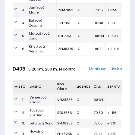
Janíková
3.
ZBM7852
C
78:52
+ 8:55
Marie
Baťková
4.
TZL8151
C
81:38
+ 11:41
Zuzana
Matoušková
5.
STE7951
C
88:34
+ 18:37
Jana
Křístková
6.
ZBM8379
C
90:11
+ 20:14
Veronika
D40B
Mezičasy
Livelox
5.20 km, 260 m, 14 kontrol
REG.
MÍSTO
JMÉNO
LICENCE
ČAS
ZTRÁTA
ČÍSLO
Vernerová
1.
VBM8558
C
68:34
Radka
Toušová
2.
RBK8556
C
70:30
+ 1:56
Zuzana
3.
Létalová Soňa
SFM8252
C
72:05
+ 3:31
Novotná
4.
PHK8255
C
72:44
+ 4:10