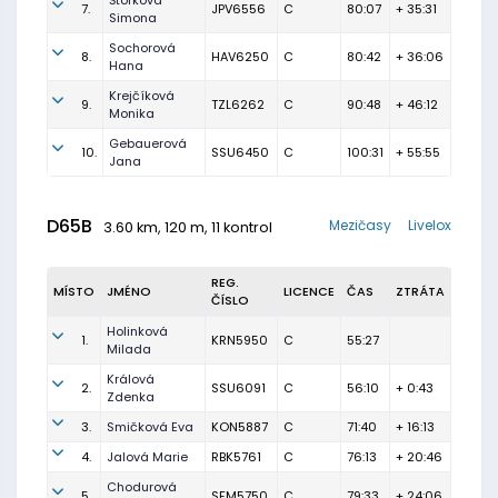
Štorková
7.
JPV6556
C
80:07
+ 35:31
Simona
Sochorová
8.
HAV6250
C
80:42
+ 36:06
Hana
Krejčíková
9.
TZL6262
C
90:48
+ 46:12
Monika
Gebauerová
10.
SSU6450
C
100:31
+ 55:55
Jana
D65B
Mezičasy
Livelox
3.60 km, 120 m, 11 kontrol
REG.
MÍSTO
JMÉNO
LICENCE
ČAS
ZTRÁTA
ČÍSLO
Holinková
1.
KRN5950
C
55:27
Milada
Králová
2.
SSU6091
C
56:10
+ 0:43
Zdenka
3.
Smičková Eva
KON5887
C
71:40
+ 16:13
4.
Jalová Marie
RBK5761
C
76:13
+ 20:46
Chodurová
5.
SFM5750
C
79:33
+ 24:06