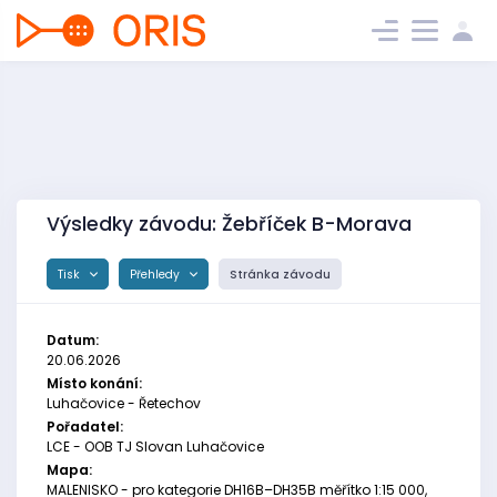
Výsledky závodu: Žebříček B-Morava
Tisk
Přehledy
Stránka závodu
Datum:
20.06.2026
Místo konání:
Luhačovice - Řetechov
Pořadatel:
LCE - OOB TJ Slovan Luhačovice
Mapa:
MALENISKO - pro kategorie DH16B–DH35B měřítko 1:15 000,