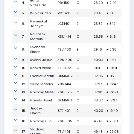
Bárta
4.
RBK1501
C
23:20
+ 2:40
Vítězslav
5.
Kubíček Ota
VIC1401
B
23:45
+ 3:05
Nemeškal
6.
LCE1401
B
25:59
+ 5:19
Jáchym
Rajnošek
7.
KSU1414
C
26:58
+ 6:18
Matouš
Svoboda
8.
TZL1400
B
29:16
+ 8:36
Šimon
9.
Rychlý Jakub
KRN1500
C
30:04
+ 9:24
10.
Kaňka Vilém
TZL1402
C
31:11
+ 10:31
11.
Eschler Martin
UBM1402
B
32:05
+ 11:25
12.
Sluka Matouš
ZBM1414
B
37:27
+ 16:47
13.
Novotný Matěj
KSU1525
C
37:38
+ 16:58
14.
Havela Josef
SKM1401
C
38:07
+ 17:27
Jiráček
15.
STE1401
B
40:20
+ 19:40
Ondřej
16.
Novotný Filip
KSU1505
C
45:41
+ 25:01
Vladovič
17.
TZL1401
C
49:48
+ 29:08