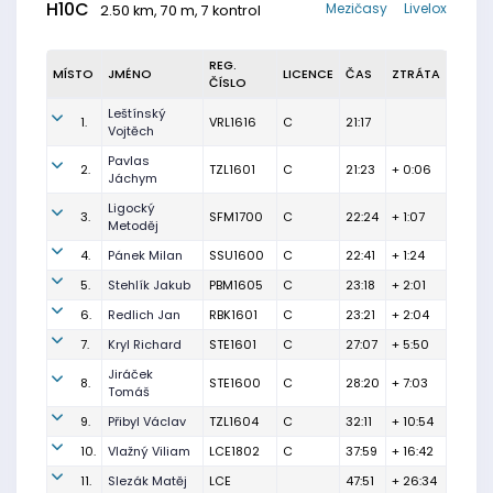
H10C
Mezičasy
Livelox
2.50 km, 70 m, 7 kontrol
REG.
MÍSTO
JMÉNO
LICENCE
ČAS
ZTRÁTA
ČÍSLO
Leštínský
1.
VRL1616
C
21:17
Vojtěch
Pavlas
2.
TZL1601
C
21:23
+ 0:06
Jáchym
Ligocký
3.
SFM1700
C
22:24
+ 1:07
Metoděj
4.
Pánek Milan
SSU1600
C
22:41
+ 1:24
5.
Stehlík Jakub
PBM1605
C
23:18
+ 2:01
6.
Redlich Jan
RBK1601
C
23:21
+ 2:04
7.
Kryl Richard
STE1601
C
27:07
+ 5:50
Jiráček
8.
STE1600
C
28:20
+ 7:03
Tomáš
9.
Přibyl Václav
TZL1604
C
32:11
+ 10:54
10.
Vlažný Viliam
LCE1802
C
37:59
+ 16:42
11.
Slezák Matěj
LCE
47:51
+ 26:34