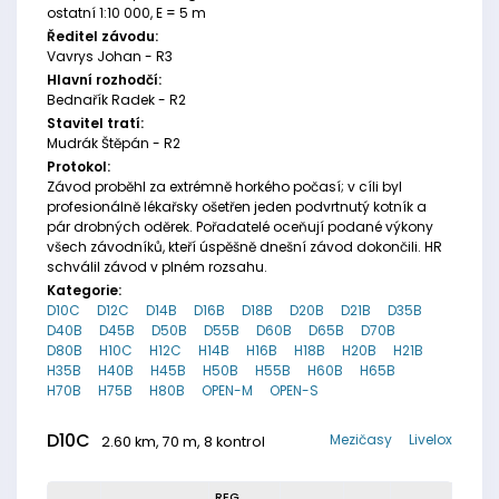
ostatní 1:10 000, E = 5 m
Ředitel závodu:
Vavrys Johan - R3
Hlavní rozhodčí:
Bednařík Radek - R2
Stavitel tratí:
Mudrák Štěpán - R2
Protokol:
Závod proběhl za extrémně horkého počasí; v cíli byl
profesionálně lékařsky ošetřen jeden podvrtnutý kotník a
pár drobných oděrek. Pořadatelé oceňují podané výkony
všech závodníků, kteří úspěšně dnešní závod dokončili. HR
schválil závod v plném rozsahu.
Kategorie:
D10C
D12C
D14B
D16B
D18B
D20B
D21B
D35B
D40B
D45B
D50B
D55B
D60B
D65B
D70B
D80B
H10C
H12C
H14B
H16B
H18B
H20B
H21B
H35B
H40B
H45B
H50B
H55B
H60B
H65B
H70B
H75B
H80B
OPEN-M
OPEN-S
D10C
Mezičasy
Livelox
2.60 km, 70 m, 8 kontrol
REG.