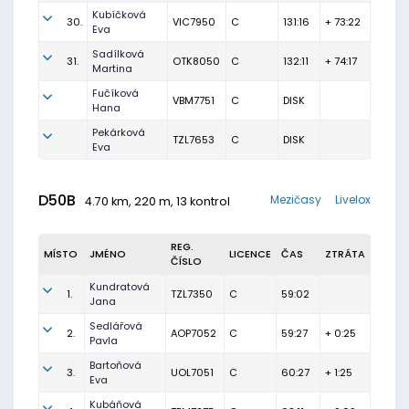
Kubíčková
30.
VIC7950
C
131:16
+ 73:22
Eva
Sadílková
31.
OTK8050
C
132:11
+ 74:17
Martina
Fučíková
VBM7751
C
DISK
Hana
Pekárková
TZL7653
C
DISK
Eva
D50B
Mezičasy
Livelox
4.70 km, 220 m, 13 kontrol
REG.
MÍSTO
JMÉNO
LICENCE
ČAS
ZTRÁTA
ČÍSLO
Kundratová
1.
TZL7350
C
59:02
Jana
Sedlářová
2.
AOP7052
C
59:27
+ 0:25
Pavla
Bartoňová
3.
UOL7051
C
60:27
+ 1:25
Eva
Kubáňová