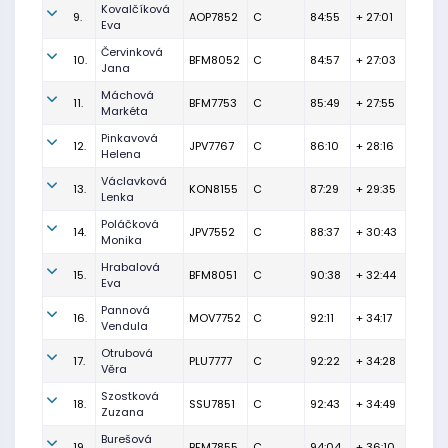
Kovalčíková
9.
AOP7852
C
84:55
+ 27:01
Eva
Červinková
10.
BFM8052
C
84:57
+ 27:03
Jana
Máchová
11.
BFM7753
C
85:49
+ 27:55
Markéta
Pinkavová
12.
JPV7767
C
86:10
+ 28:16
Helena
Václavková
13.
KON8155
C
87:29
+ 29:35
Lenka
Poláčková
14.
JPV7552
C
88:37
+ 30:43
Monika
Hrabalová
15.
BFM8051
C
90:38
+ 32:44
Eva
Pannová
16.
MOV7752
C
92:11
+ 34:17
Vendula
Otrubová
17.
PLU7777
C
92:22
+ 34:28
Věra
Szostková
18.
SSU7851
C
92:43
+ 34:49
Zuzana
Burešová
19.
BFM7855
C
94:04
+ 36:10