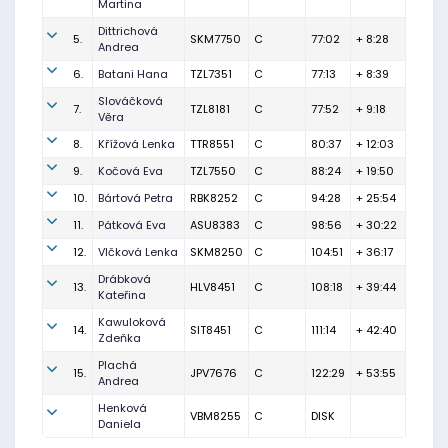
Martina
Dittrichová
5.
SKM7750
C
77:02
+ 8:28
Andrea
6.
Batani Hana
TZL7351
C
77:13
+ 8:39
Slováčková
7.
TZL8181
C
77:52
+ 9:18
Věra
8.
Křížová Lenka
TTR8551
C
80:37
+ 12:03
9.
Kočová Eva
TZL7550
C
88:24
+ 19:50
10.
Bártová Petra
RBK8252
C
94:28
+ 25:54
11.
Pátková Eva
ASU8383
C
98:56
+ 30:22
12.
Vlčková Lenka
SKM8250
C
104:51
+ 36:17
Drábková
13.
HLV8451
C
108:18
+ 39:44
Kateřina
Kawuloková
14.
SIT8451
C
111:14
+ 42:40
Zdeňka
Plachá
15.
JPV7676
C
122:29
+ 53:55
Andrea
Henková
VBM8255
C
DISK
Daniela