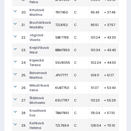
Petra
Krhutová
20.
TRI7450
C
95:43
+ 37:49
Martina
Brucháčková
21.
TZL8152
C
95:51
+ 37:57
Markéta
Jágrová
22.
SBK7789
C
101:24
+ 43:30
Vlasta
Krejčiříková
23.
BBM7850
C
101:34
+ 43:40
Nikol
Kopecká
24.
SSU8055
C
102:24
+ 44:30
Tereza
Balvanová
25.
JPV7777
C
109:11
+ 51:17
Martina
Mikulčíková
26.
KUB7750
C
111:37
+ 53:43
Irena
Štáblová
27.
KSU7787
C
113:23
+ 55:29
Michaela
Kroutilová
28.
TBM7861
C
115:04
+ 57:10
Eva
Kaňková
29.
TZL7654
C
128:04
+ 70:10
Helena