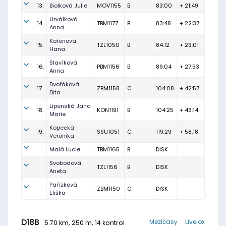
13.
Biolková Julie
MOV1155
B
83:00
+ 21:49
Urválková
14.
TBM1177
B
83:48
+ 22:37
Anna
Kořenová
15.
TZL1050
B
84:12
+ 23:01
Hana
Slavíková
16.
PBM1156
B
89:04
+ 27:53
Anna
Dvořáková
17.
ZBM1158
C
104:08
+ 42:57
Dita
Lipenská Jana
18.
KON1191
B
104:25
+ 43:14
Marie
Kopecká
19.
SSU1051
C
119:29
+ 58:18
Veronika
Malá Lucie
TBM1165
B
DISK
Svobodová
TZL1156
B
DISK
Aneta
Pařízková
ZBM1150
C
DISK
Eliška
D18B
Mezičasy
Livelox
5.70 km, 250 m, 14 kontrol