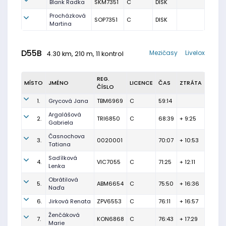
Blank Radka
SKM7351
C
DISK
Procházková
SOP7351
C
DISK
Martina
D55B
Mezičasy
Livelox
4.30 km, 210 m, 11 kontrol
REG.
MÍSTO
JMÉNO
LICENCE
ČAS
ZTRÁTA
ČÍSLO
1.
Grycová Jana
TBM6969
C
59:14
Argalášová
2.
TRI6850
C
68:39
+ 9:25
Gabriela
Časnochova
3.
0020001
70:07
+ 10:53
Tatiana
Sadílková
4.
VIC7055
C
71:25
+ 12:11
Lenka
Obrátilová
5.
ABM6654
C
75:50
+ 16:36
Naďa
6.
Jirková Renata
ZPV6553
C
76:11
+ 16:57
Ženčáková
7.
KON6868
C
76:43
+ 17:29
Marie