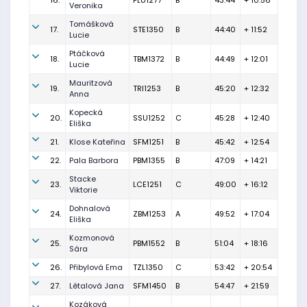
16.
PLU1277
B
43:44
+ 10:56
Veronika
Tomášková
17.
STE1350
B
44:40
+ 11:52
Lucie
Ptáčková
18.
TBM1372
B
44:49
+ 12:01
Lucie
Mauritzová
19.
TRI1253
B
45:20
+ 12:32
Anna
Kopecká
20.
SSU1252
C
45:28
+ 12:40
Eliška
21.
Klose Kateřina
SFM1251
B
45:42
+ 12:54
22.
Pala Barbora
PBM1355
B
47:09
+ 14:21
Stacke
23.
LCE1251
C
49:00
+ 16:12
Viktorie
Dohnalová
24.
ZBM1253
A
49:52
+ 17:04
Eliška
Kozmonová
25.
PBM1552
B
51:04
+ 18:16
Sára
26.
Přibylová Ema
TZL1350
C
53:42
+ 20:54
27.
Létalová Jana
SFM1450
B
54:47
+ 21:59
Kozáková