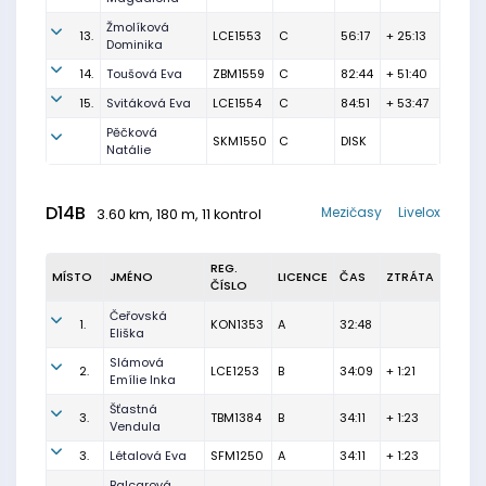
Žmolíková
13.
LCE1553
C
56:17
+ 25:13
Dominika
14.
Toušová Eva
ZBM1559
C
82:44
+ 51:40
15.
Svitáková Eva
LCE1554
C
84:51
+ 53:47
Pěčková
SKM1550
C
DISK
Natálie
D14B
Mezičasy
Livelox
3.60 km, 180 m, 11 kontrol
REG.
MÍSTO
JMÉNO
LICENCE
ČAS
ZTRÁTA
ČÍSLO
Čeřovská
1.
KON1353
A
32:48
Eliška
Slámová
2.
LCE1253
B
34:09
+ 1:21
Emílie Inka
Šťastná
3.
TBM1384
B
34:11
+ 1:23
Vendula
3.
Létalová Eva
SFM1250
A
34:11
+ 1:23
Balcarová