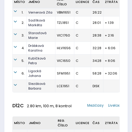
MÍSTO
JMÉNO
LICENCE
ČAS
ZTRÁTA
ČÍSLO
1.
Vernerová Zita
VBM1651
C
26:22
Sadílková
2.
TZL1851
C
28:01
+ 1:39
Markéta
Starostová
3.
VIC1760
C
28:38
+ 2:16
Marie
Drábková
4.
HLV1656
C
32:28
+ 6:06
Karolína
Kubíčková
5.
VIC1650
C
34:28
+ 8:06
Petra
Ligocká
6.
SFM1951
C
58:28
+ 32:06
Johana
Slezáková
LCE1951
C
DISK
Barbora
D12C
Mezičasy
Livelox
2.80 km, 100 m, 8 kontrol
REG.
MÍSTO
JMÉNO
LICENCE
ČAS
ZTRÁTA
ČÍSLO