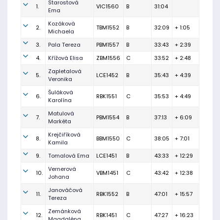
Starostová
1.
VIC1560
B
31:04
Ema
Kozáková
2.
TBM1552
B
32:09
+ 1:05
Michaela
3.
Pala Tereza
PBM1557
B
33:43
+ 2:39
4.
Křížová Elisa
ZBM1556
C
33:52
+ 2:48
Zapletalová
5.
LCE1452
B
35:43
+ 4:39
Veronika
Šuláková
6.
RBK1551
C
35:53
+ 4:49
Karolína
Matulová
7.
PBM1554
B
37:13
+ 6:09
Markéta
Krejčiříková
8.
BBM1550
C
38:05
+ 7:01
Kamila
9.
Tomalová Ema
LCE1451
B
43:33
+ 12:29
Vernerová
10.
VBM1451
C
43:42
+ 12:38
Johana
Janováčová
11.
RBK1552
B
47:01
+ 15:57
Tereza
Zemánková
12.
RBK1451
C
47:27
+ 16:23
Magdaléna