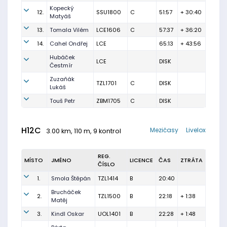
Kopecký
12.
SSU1800
C
51:57
+ 30:40
Matyáš
13.
Tomala Vilém
LCE1606
C
57:37
+ 36:20
14.
Cahel Ondřej
LCE
65:13
+ 43:56
Hubáček
LCE
DISK
Čestmír
Zuzaňák
TZL1701
C
DISK
Lukáš
Touš Petr
ZBM1705
C
DISK
H12C
Mezičasy
Livelox
3.00 km, 110 m, 9 kontrol
REG.
MÍSTO
JMÉNO
LICENCE
ČAS
ZTRÁTA
ČÍSLO
1.
Smola Štěpán
TZL1414
B
20:40
Brucháček
2.
TZL1500
B
22:18
+ 1:38
Matěj
3.
Kindl Oskar
UOL1401
B
22:28
+ 1:48