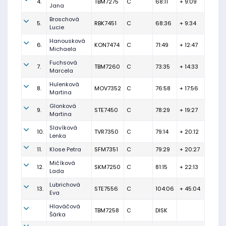
4.
TBM7275
C
68:11
+ 9:09
Jana
Broschová
5.
RBK7451
C
68:36
+ 9:34
Lucie
Hanousková
6.
KON7474
C
71:49
+ 12:47
Michaela
Fuchsová
7.
TBM7260
C
73:35
+ 14:33
Marcela
Hulenková
8.
MOV7352
C
76:58
+ 17:56
Martina
Glonková
9.
STE7450
C
78:29
+ 19:27
Martina
Slavíková
10.
TVR7350
C
79:14
+ 20:12
Lenka
11.
Klose Petra
SFM7351
C
79:29
+ 20:27
Mičíková
12.
SKM7250
C
81:15
+ 22:13
Lada
Lubrichová
13.
STE7556
C
104:06
+ 45:04
Eva
Hlaváčová
TBM7258
C
DISK
Šárka