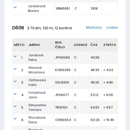
Jordanová
VBM6851
C
DISK
Blanka
D60B
Mezičasy
Livelox
3.70 km, 130 m, 12 kontrol
REG.
MÍSTO
JMÉNO
LICENCE
ČAS
ZTRÁTA
ČÍSLO
Jarošová
1.
JPV6666
C
44:36
Petra
Hlavová
2.
KON6389
C
48:39
+ 4:03
Miroslava
Ostřanská
3.
SSU6591
C
49:25
+ 4:49
Iveta
Uchytilová
4.
JPV6677
C
53:12
+ 8:36
Jana
Denysenko
5.
TRI6150
C
54:33
+ 9:57
Tamara
Wurzelová
6.
OSN6654
C
60:25
+ 15:49
Dana