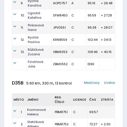
Rychlá
9.
AOP0757
A
95:19
+ 26:48
Karolína
Ligocká
10.
SFM8450
C
95:59
+ 27:28
Kateřina
Pinkavová
11.
JPV0551
C
96:38
+ 28:07
Hana
Rychlá
12.
KRN8559
C
102:44
+ 34:13
Pavlína
Růžičková
13.
VBM9353
C
108:46
+ 40:15
Zuzana
Finstrlová
ZBM0552
C
DISK
Julie
D35B
Mezičasy
Livelox
5.60 km, 330 m, 13 kontrol
REG.
MÍSTO
JMÉNO
LICENCE
ČAS
ZTRÁTA
ČÍSLO
Kozmonová
1.
PBM8751
C
69:57
Helena
Stehlíková
2.
PBM8752
C
72:27
+ 2:30
Alžbeta