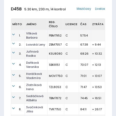
D45B
Mezičasy
Livelox
5.30 km, 230 m, 14 kontrol
REG.
MÍSTO
JMÉNO
LICENCE
ČAS
ZTRÁTA
ČÍSLO
Vítková
1.
PBM7952
C
57:54
Barbora
2.
Lvovská Leny
ZBM7557
C
67:38
+ 9:44
Juřinová
3.
KSU8080
C
68:26
+ 10:32
Radka
Daňková
4.
SBK8151
C
70:07
+ 12:13
Veronika
Horáčková
5.
MOV7750
C
71:01
+ 13:07
Vladimíra
Zlatníková
6.
TZL8053
C
71:47
+ 13:53
Irena
Sedláčková
7.
TBM7872
C
74:45
+ 16:51
Alžběta
Svačinková
8.
TVR7750
C
84:11
+ 26:17
Jitka