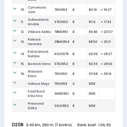
Cymorková
10.
TRI0953
B
80:16
+ 16:37
Julie
Gottwaldová
11.
STE0952
B
81:12
+ 17:33
Amálie
12.
Vrbková Adéla
TBM0851
B
83:46
+ 20:07
Rotková
13.
ZBM0854
B
88:50
+ 25:11
Veronika
Kočandrlová
14.
KSU0979
B
92:06
+ 28:27
Natálie
15.
Burdová Hana
STE0852
B
92:34
+ 28:55
Walaská
16.
TRI0950
B
101:58
+ 38:19
Klára
Volkova Maja
TRI0959
A
DISK
Kolaříková
SKM0951
B
DISK
Erika Kira
Pinkavová
SSU0852
B
DISK
Eliška
D20B
6.40 km, 280 m, 17 kontrol,
Rank. koef.
: 1.04, KS