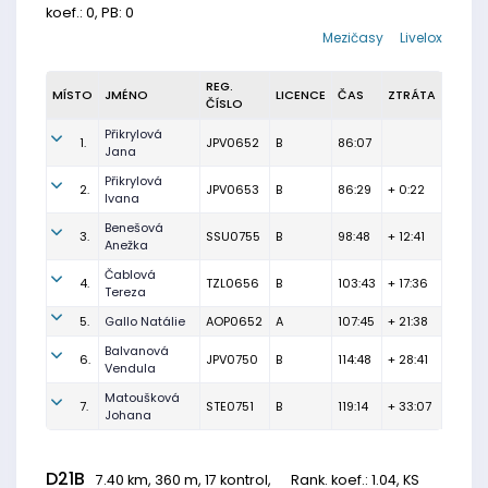
koef.: 0, PB: 0
Mezičasy
Livelox
REG.
MÍSTO
JMÉNO
LICENCE
ČAS
ZTRÁTA
ČÍSLO
Přikrylová
1.
JPV0652
B
86:07
Jana
Přikrylová
2.
JPV0653
B
86:29
+ 0:22
Ivana
Benešová
3.
SSU0755
B
98:48
+ 12:41
Anežka
Čablová
4.
TZL0656
B
103:43
+ 17:36
Tereza
5.
Gallo Natálie
AOP0652
A
107:45
+ 21:38
Balvanová
6.
JPV0750
B
114:48
+ 28:41
Vendula
Matoušková
7.
STE0751
B
119:14
+ 33:07
Johana
D21B
7.40 km, 360 m, 17 kontrol,
Rank. koef.
: 1.04, KS