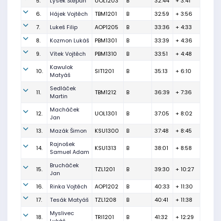
5.
Lýsek Štěpán
UOL1203
B
32:44
+ 3:41
6.
Hájek Vojtěch
TBM1201
B
32:59
+ 3:56
7.
Lukeš Filip
AOP1205
B
33:36
+ 4:33
8.
Kozmon Lukáš
PBM1301
B
33:39
+ 4:36
9.
Vítek Vojtěch
PBM1310
B
33:51
+ 4:48
Kawulok
10.
SIT1201
B
35:13
+ 6:10
Matyáš
Sedláček
11.
TBM1212
B
36:39
+ 7:36
Martin
Macháček
12.
UOL1301
B
37:05
+ 8:02
Jan
13.
Mazák Šimon
KSU1300
B
37:48
+ 8:45
Rajnošek
14.
KSU1313
B
38:01
+ 8:58
Samuel Adam
Brucháček
15.
TZL1201
B
39:30
+ 10:27
Jan
16.
Rinka Vojtěch
AOP1202
B
40:33
+ 11:30
17.
Tesák Matyáš
TZL1208
B
40:41
+ 11:38
Myslivec
18.
TRI1201
B
41:32
+ 12:29