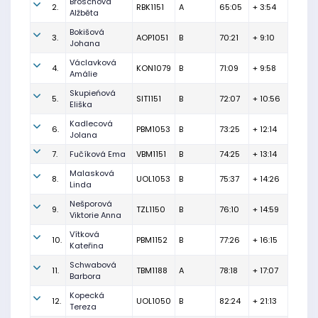
Broschová
2.
RBK1151
A
65:05
+ 3:54
Alžběta
Bokišová
3.
AOP1051
B
70:21
+ 9:10
Johana
Václavková
4.
KON1079
B
71:09
+ 9:58
Amálie
Skupieńová
5.
SIT1151
B
72:07
+ 10:56
Eliška
Kadlecová
6.
PBM1053
B
73:25
+ 12:14
Jolana
7.
Fučíková Ema
VBM1151
B
74:25
+ 13:14
Malasková
8.
UOL1053
B
75:37
+ 14:26
Linda
Nešporová
9.
TZL1150
B
76:10
+ 14:59
Viktorie Anna
Vítková
10.
PBM1152
B
77:26
+ 16:15
Kateřina
Schwabová
11.
TBM1188
A
78:18
+ 17:07
Barbora
Kopecká
12.
UOL1050
B
82:24
+ 21:13
Tereza