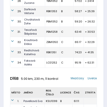
28.
TBM1352
B
57:02
+ 24:14
Zuzana
Daňková
29.
RBK1353
B
58:27
+ 25:39
Viktorie
Chvátalová
30.
PBM1352
B
59:20
+ 26:32
Žofie
Tesařová
31.
PBM1258
C
63:41
+ 30:53
Štěpánka
Kroutilová
32.
ZBM1350
C
65:17
+ 32:29
Eliška
Redlichová
33.
RBK1351
C
74:23
+ 41:35
Kateřina
Foksová
34.
LCE1252
C
95:19
+ 62:31
Adéla
D16B
Mezičasy
Livelox
5.00 km, 230 m, 11 kontrol
REG.
MÍSTO
JMÉNO
LICENCE
ČAS
ZTRÁTA
ČÍSLO
1.
Pavelková Eva
KSU1099
B
61:11