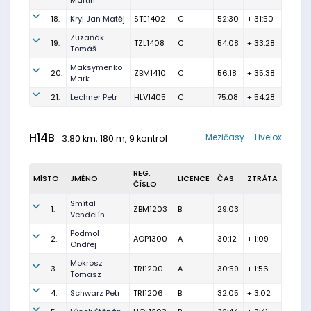
Martin
18.
Kryl Jan Matěj
STE1402
C
52:30
+ 31:50
Zuzaňák
19.
TZL1408
C
54:08
+ 33:28
Tomáš
Maksymenko
20.
ZBM1410
C
56:18
+ 35:38
Mark
21.
Lechner Petr
HLV1405
C
75:08
+ 54:28
H14B
Mezičasy
Livelox
3.80 km, 180 m, 9 kontrol
REG.
MÍSTO
JMÉNO
LICENCE
ČAS
ZTRÁTA
ČÍSLO
Smítal
1.
ZBM1203
B
29:03
Vendelín
Podmol
2.
AOP1300
A
30:12
+ 1:09
Ondřej
Mokrosz
3.
TRI1200
A
30:59
+ 1:56
Tomasz
4.
Schwarz Petr
TRI1206
B
32:05
+ 3:02