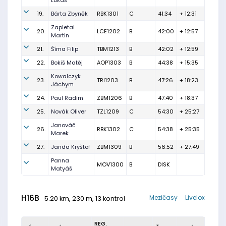
Lukáš
19.
Bárta Zbyněk
RBK1301
C
41:34
+ 12:31
Zapletal
20.
LCE1202
B
42:00
+ 12:57
Martin
21.
Šíma Filip
TBM1213
B
42:02
+ 12:59
22.
Bokiš Matěj
AOP1303
B
44:38
+ 15:35
Kowalczyk
23.
TRI1203
B
47:26
+ 18:23
Jáchym
24.
Paul Radim
ZBM1206
B
47:40
+ 18:37
25.
Novák Oliver
TZL1209
C
54:30
+ 25:27
Janováč
26.
RBK1302
C
54:38
+ 25:35
Marek
27.
Janda Kryštof
ZBM1309
B
56:52
+ 27:49
Panna
MOV1300
B
DISK
Matyáš
H16B
Mezičasy
Livelox
5.20 km, 230 m, 13 kontrol
REG.