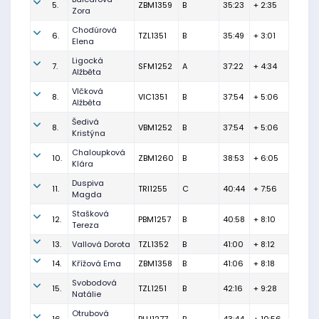
5.
ZBM1359
B
35:23
+ 2:35
Zora
Chodúrová
6.
TZL1351
B
35:49
+ 3:01
Elena
Ligocká
7.
SFM1252
A
37:22
+ 4:34
Alžběta
Vlčková
8.
VIC1351
B
37:54
+ 5:06
Alžběta
Šedivá
8.
VBM1252
B
37:54
+ 5:06
Kristýna
Chaloupková
10.
ZBM1260
B
38:53
+ 6:05
Klára
Duspiva
11.
TRI1255
C
40:44
+ 7:56
Magda
Stašková
12.
PBM1257
B
40:58
+ 8:10
Tereza
13.
Vallová Dorota
TZL1352
B
41:00
+ 8:12
14.
Křížová Ema
ZBM1358
B
41:06
+ 8:18
Svobodová
15.
TZL1251
B
42:16
+ 9:28
Natálie
Otrubová