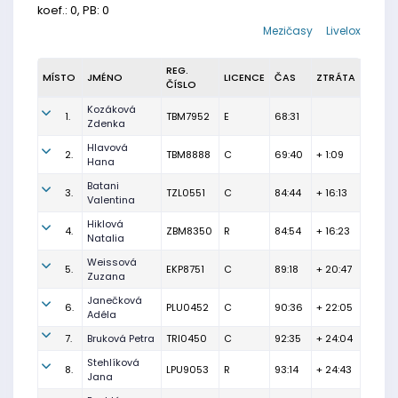
koef.: 0, PB: 0
Mezičasy
Livelox
REG.
MÍSTO
JMÉNO
LICENCE
ČAS
ZTRÁTA
ČÍSLO
Kozáková
1.
TBM7952
E
68:31
Zdenka
Hlavová
2.
TBM8888
C
69:40
+ 1:09
Hana
Batani
3.
TZL0551
C
84:44
+ 16:13
Valentina
Hiklová
4.
ZBM8350
R
84:54
+ 16:23
Natalia
Weissová
5.
EKP8751
C
89:18
+ 20:47
Zuzana
Janečková
6.
PLU0452
C
90:36
+ 22:05
Adéla
7.
Bruková Petra
TRI0450
C
92:35
+ 24:04
Stehlíková
8.
LPU9053
R
93:14
+ 24:43
Jana