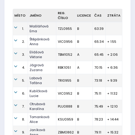
REG.
MÍSTO
JMÉNO
LICENCE
ČAS
ZTRÁTA
ČÍSLO
Mašláňová
1.
TZL0955
B
63:39
Ema
Štěpánková
2.
VIC0956
B
65:34
+ 1:55
Anna
Eliášová
3.
TBM1052
A
65:45
+ 2:06
Viktorie
Jágrová
4.
RBK1051
A
70:15
+ 6:36
Zuzana
Labová
5.
TRI0955
B
73:18
+ 9:39
Taťána
Kubíčková
6.
VIC0952
B
75:11
+ 11:32
Lucie
Otrubová
7.
PLU0888
B
75:49
+ 12:10
Karolína
Tomanková
8.
KSU0959
B
78:23
+ 14:44
Alice
Janíková
9.
ZBM0862
B
79:11
+ 15:32
Anna