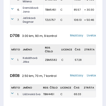
Milena
Eremiášová
6.
TBM5451
C
85:57
+ 30:30
Jana
Jelínková
7.
TZL5757
C
106:13
+ 50:46
Dagmar
D70B
Mezičasy
Livelox
3.00 km, 90 m, 9 kontrol
REG.
MÍSTO
JMÉNO
LICENCE
ČAS
ZTRÁTA
ČÍSLO
Kabáthová
1.
ZBM5582
C
57:28
Jitka
D80B
Mezičasy
Livelox
2.50 km, 70 m, 7 kontrol
MÍSTO
JMÉNO
REG. ČÍSLO
LICENCE
ČAS
ZTRÁTA
1.
Liščinská Eva
TBM4451
C
65:33