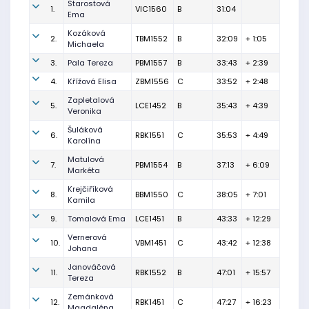
Starostová
1.
VIC1560
B
31:04
Ema
Kozáková
2.
TBM1552
B
32:09
+ 1:05
Michaela
3.
Pala Tereza
PBM1557
B
33:43
+ 2:39
4.
Křížová Elisa
ZBM1556
C
33:52
+ 2:48
Zapletalová
5.
LCE1452
B
35:43
+ 4:39
Veronika
Šuláková
6.
RBK1551
C
35:53
+ 4:49
Karolína
Matulová
7.
PBM1554
B
37:13
+ 6:09
Markéta
Krejčiříková
8.
BBM1550
C
38:05
+ 7:01
Kamila
9.
Tomalová Ema
LCE1451
B
43:33
+ 12:29
Vernerová
10.
VBM1451
C
43:42
+ 12:38
Johana
Janováčová
11.
RBK1552
B
47:01
+ 15:57
Tereza
Zemánková
12.
RBK1451
C
47:27
+ 16:23
Magdaléna