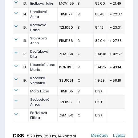
13.
Biolková Julie
MOV1155
B
83:00
+ 21:49
Urválková
14.
TBM1177
B
83:48
+ 22:37
Anna
Kořenová
15.
TZL1050
B
84:12
+ 23:01
Hana
Slavíková
16.
PBM1156
B
89:04
+ 27:53
Anna
Dvořáková
17.
ZBM1158
C
104:08
+ 42:57
Dita
Lipenská Jana
18.
KON1191
B
104:25
+ 43:14
Marie
Kopecká
19.
SSU1051
C
119:29
+ 58:18
Veronika
Malá Lucie
TBM1165
B
DISK
Svobodová
TZL1156
B
DISK
Aneta
Pařízková
ZBM1150
C
DISK
Eliška
D18B
Mezičasy
Livelox
5.70 km, 250 m, 14 kontrol