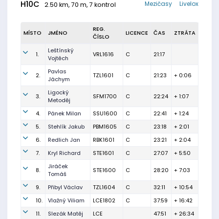
H10C
Mezičasy
Livelox
2.50 km, 70 m, 7 kontrol
REG.
MÍSTO
JMÉNO
LICENCE
ČAS
ZTRÁTA
ČÍSLO
Leštínský
1.
VRL1616
C
21:17
Vojtěch
Pavlas
2.
TZL1601
C
21:23
+ 0:06
Jáchym
Ligocký
3.
SFM1700
C
22:24
+ 1:07
Metoděj
4.
Pánek Milan
SSU1600
C
22:41
+ 1:24
5.
Stehlík Jakub
PBM1605
C
23:18
+ 2:01
6.
Redlich Jan
RBK1601
C
23:21
+ 2:04
7.
Kryl Richard
STE1601
C
27:07
+ 5:50
Jiráček
8.
STE1600
C
28:20
+ 7:03
Tomáš
9.
Přibyl Václav
TZL1604
C
32:11
+ 10:54
10.
Vlažný Viliam
LCE1802
C
37:59
+ 16:42
11.
Slezák Matěj
LCE
47:51
+ 26:34