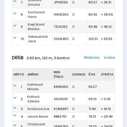
Štorková
7.
JPV6556
C
80:07
+ 35:31
Simona
Sochorová
8.
HAV6250
C
80:42
+ 36:06
Hana
Krejčíková
9.
TZL6262
C
90:48
+ 46:12
Monika
Gebauerová
10.
SSU6450
C
100:31
+ 55:55
Jana
D65B
Mezičasy
Livelox
3.60 km, 120 m, 11 kontrol
REG.
MÍSTO
JMÉNO
LICENCE
ČAS
ZTRÁTA
ČÍSLO
Holinková
1.
KRN5950
C
55:27
Milada
Králová
2.
SSU6091
C
56:10
+ 0:43
Zdenka
3.
Smičková Eva
KON5887
C
71:40
+ 16:13
4.
Jalová Marie
RBK5761
C
76:13
+ 20:46
Chodurová
5.
SFM5750
C
79:33
+ 24:06