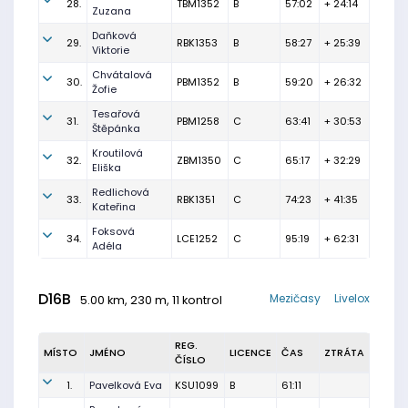
28.
TBM1352
B
57:02
+ 24:14
Zuzana
Daňková
29.
RBK1353
B
58:27
+ 25:39
Viktorie
Chvátalová
30.
PBM1352
B
59:20
+ 26:32
Žofie
Tesařová
31.
PBM1258
C
63:41
+ 30:53
Štěpánka
Kroutilová
32.
ZBM1350
C
65:17
+ 32:29
Eliška
Redlichová
33.
RBK1351
C
74:23
+ 41:35
Kateřina
Foksová
34.
LCE1252
C
95:19
+ 62:31
Adéla
D16B
Mezičasy
Livelox
5.00 km, 230 m, 11 kontrol
REG.
MÍSTO
JMÉNO
LICENCE
ČAS
ZTRÁTA
ČÍSLO
1.
Pavelková Eva
KSU1099
B
61:11