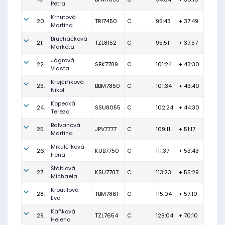
Petra
Krhutová
20.
TRI7450
C
95:43
+ 37:49
Martina
Brucháčková
21.
TZL8152
C
95:51
+ 37:57
Markéta
Jágrová
22.
SBK7789
C
101:24
+ 43:30
Vlasta
Krejčiříková
23.
BBM7850
C
101:34
+ 43:40
Nikol
Kopecká
24.
SSU8055
C
102:24
+ 44:30
Tereza
Balvanová
25.
JPV7777
C
109:11
+ 51:17
Martina
Mikulčíková
26.
KUB7750
C
111:37
+ 53:43
Irena
Štáblová
27.
KSU7787
C
113:23
+ 55:29
Michaela
Kroutilová
28.
TBM7861
C
115:04
+ 57:10
Eva
Kaňková
29.
TZL7654
C
128:04
+ 70:10
Helena