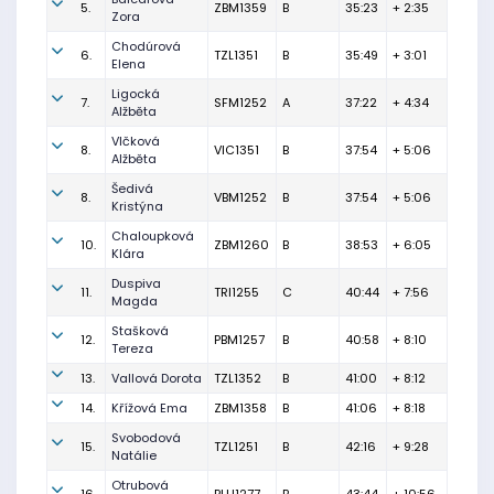
5.
ZBM1359
B
35:23
+ 2:35
Zora
Chodúrová
6.
TZL1351
B
35:49
+ 3:01
Elena
Ligocká
7.
SFM1252
A
37:22
+ 4:34
Alžběta
Vlčková
8.
VIC1351
B
37:54
+ 5:06
Alžběta
Šedivá
8.
VBM1252
B
37:54
+ 5:06
Kristýna
Chaloupková
10.
ZBM1260
B
38:53
+ 6:05
Klára
Duspiva
11.
TRI1255
C
40:44
+ 7:56
Magda
Stašková
12.
PBM1257
B
40:58
+ 8:10
Tereza
13.
Vallová Dorota
TZL1352
B
41:00
+ 8:12
14.
Křížová Ema
ZBM1358
B
41:06
+ 8:18
Svobodová
15.
TZL1251
B
42:16
+ 9:28
Natálie
Otrubová