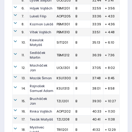
5.
Lýsek Štěpán
UOL1203
B
32:44
+ 3:41
6.
Hájek Vojtěch
TBM1201
B
32:59
+ 3:56
7.
Lukeš Filip
AOP1205
B
33:36
+ 4:33
8.
Kozmon Lukáš
PBM1301
B
33:39
+ 4:36
9.
Vítek Vojtěch
PBM1310
B
33:51
+ 4:48
Kawulok
10.
SIT1201
B
35:13
+ 6:10
Matyáš
Sedláček
11.
TBM1212
B
36:39
+ 7:36
Martin
Macháček
12.
UOL1301
B
37:05
+ 8:02
Jan
13.
Mazák Šimon
KSU1300
B
37:48
+ 8:45
Rajnošek
14.
KSU1313
B
38:01
+ 8:58
Samuel Adam
Brucháček
15.
TZL1201
B
39:30
+ 10:27
Jan
16.
Rinka Vojtěch
AOP1202
B
40:33
+ 11:30
17.
Tesák Matyáš
TZL1208
B
40:41
+ 11:38
Myslivec
18.
TRI1201
B
41:32
+ 12:29