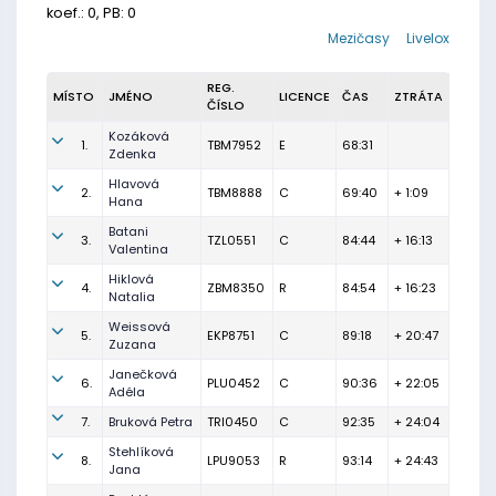
koef.: 0, PB: 0
Mezičasy
Livelox
REG.
MÍSTO
JMÉNO
LICENCE
ČAS
ZTRÁTA
ČÍSLO
Kozáková
1.
TBM7952
E
68:31
Zdenka
Hlavová
2.
TBM8888
C
69:40
+ 1:09
Hana
Batani
3.
TZL0551
C
84:44
+ 16:13
Valentina
Hiklová
4.
ZBM8350
R
84:54
+ 16:23
Natalia
Weissová
5.
EKP8751
C
89:18
+ 20:47
Zuzana
Janečková
6.
PLU0452
C
90:36
+ 22:05
Adéla
7.
Bruková Petra
TRI0450
C
92:35
+ 24:04
Stehlíková
8.
LPU9053
R
93:14
+ 24:43
Jana