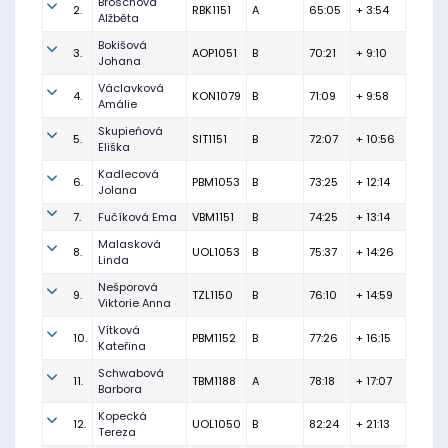
Broschová
2.
RBK1151
A
65:05
+ 3:54
Alžběta
Bokišová
3.
AOP1051
B
70:21
+ 9:10
Johana
Václavková
4.
KON1079
B
71:09
+ 9:58
Amálie
Skupieńová
5.
SIT1151
B
72:07
+ 10:56
Eliška
Kadlecová
6.
PBM1053
B
73:25
+ 12:14
Jolana
7.
Fučíková Ema
VBM1151
B
74:25
+ 13:14
Malasková
8.
UOL1053
B
75:37
+ 14:26
Linda
Nešporová
9.
TZL1150
B
76:10
+ 14:59
Viktorie Anna
Vítková
10.
PBM1152
B
77:26
+ 16:15
Kateřina
Schwabová
11.
TBM1188
A
78:18
+ 17:07
Barbora
Kopecká
12.
UOL1050
B
82:24
+ 21:13
Tereza