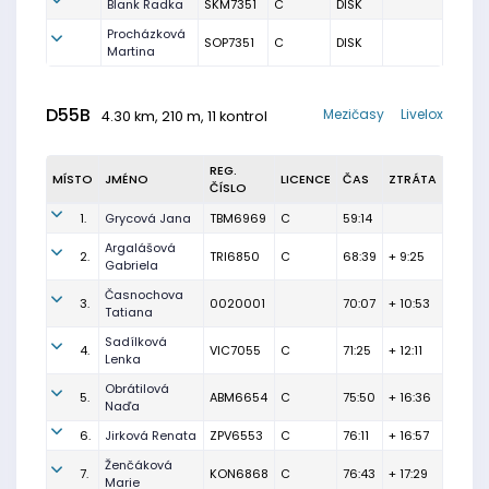
Blank Radka
SKM7351
C
DISK
Procházková
SOP7351
C
DISK
Martina
D55B
Mezičasy
Livelox
4.30 km, 210 m, 11 kontrol
REG.
MÍSTO
JMÉNO
LICENCE
ČAS
ZTRÁTA
ČÍSLO
1.
Grycová Jana
TBM6969
C
59:14
Argalášová
2.
TRI6850
C
68:39
+ 9:25
Gabriela
Časnochova
3.
0020001
70:07
+ 10:53
Tatiana
Sadílková
4.
VIC7055
C
71:25
+ 12:11
Lenka
Obrátilová
5.
ABM6654
C
75:50
+ 16:36
Naďa
6.
Jirková Renata
ZPV6553
C
76:11
+ 16:57
Ženčáková
7.
KON6868
C
76:43
+ 17:29
Marie