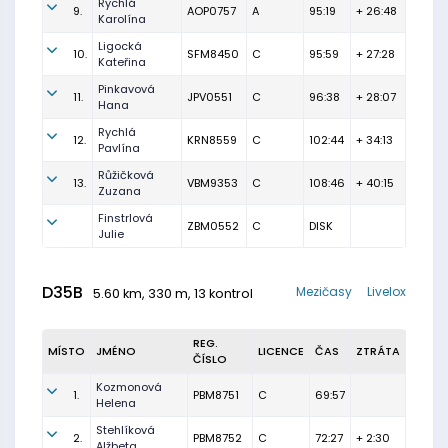
Rychlá
9.
AOP0757
A
95:19
+ 26:48
Karolína
Ligocká
10.
SFM8450
C
95:59
+ 27:28
Kateřina
Pinkavová
11.
JPV0551
C
96:38
+ 28:07
Hana
Rychlá
12.
KRN8559
C
102:44
+ 34:13
Pavlína
Růžičková
13.
VBM9353
C
108:46
+ 40:15
Zuzana
Finstrlová
ZBM0552
C
DISK
Julie
D35B
Mezičasy
Livelox
5.60 km, 330 m, 13 kontrol
REG.
MÍSTO
JMÉNO
LICENCE
ČAS
ZTRÁTA
ČÍSLO
Kozmonová
1.
PBM8751
C
69:57
Helena
Stehlíková
2.
PBM8752
C
72:27
+ 2:30
Alžbeta