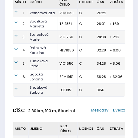
MÍSTO
JMÉNO
LICENCE
ČAS
ZTRÁTA
ČÍSLO
1.
Vernerová Zita
VBM1651
C
26:22
Sadílková
2.
TZL1851
C
28:01
+ 1:39
Markéta
Starostová
3.
VIC1760
C
28:38
+ 2:16
Marie
Drábková
4.
HLV1656
C
32:28
+ 6:06
Karolína
Kubíčková
5.
VIC1650
C
34:28
+ 8:06
Petra
Ligocká
6.
SFM1951
C
58:28
+ 32:06
Johana
Slezáková
LCE1951
C
DISK
Barbora
D12C
Mezičasy
Livelox
2.80 km, 100 m, 8 kontrol
REG.
MÍSTO
JMÉNO
LICENCE
ČAS
ZTRÁTA
ČÍSLO