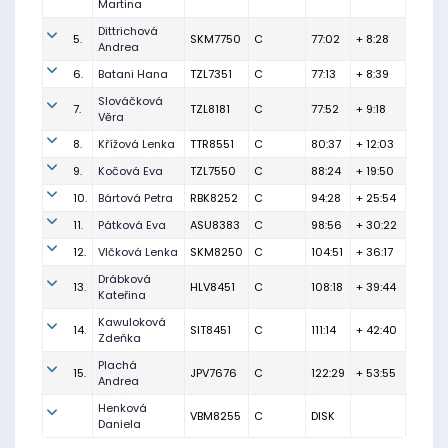
Martina
Dittrichová
5.
SKM7750
C
77:02
+ 8:28
Andrea
6.
Batani Hana
TZL7351
C
77:13
+ 8:39
Slováčková
7.
TZL8181
C
77:52
+ 9:18
Věra
8.
Křížová Lenka
TTR8551
C
80:37
+ 12:03
9.
Kočová Eva
TZL7550
C
88:24
+ 19:50
10.
Bártová Petra
RBK8252
C
94:28
+ 25:54
11.
Pátková Eva
ASU8383
C
98:56
+ 30:22
12.
Vlčková Lenka
SKM8250
C
104:51
+ 36:17
Drábková
13.
HLV8451
C
108:18
+ 39:44
Kateřina
Kawuloková
14.
SIT8451
C
111:14
+ 42:40
Zdeňka
Plachá
15.
JPV7676
C
122:29
+ 53:55
Andrea
Henková
VBM8255
C
DISK
Daniela