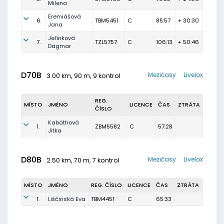
Milena
Eremiášová
6.
TBM5451
C
85:57
+ 30:30
Jana
Jelínková
7.
TZL5757
C
106:13
+ 50:46
Dagmar
D70B
Mezičasy
Livelox
3.00 km, 90 m, 9 kontrol
REG.
MÍSTO
JMÉNO
LICENCE
ČAS
ZTRÁTA
ČÍSLO
Kabáthová
1.
ZBM5582
C
57:28
Jitka
D80B
Mezičasy
Livelox
2.50 km, 70 m, 7 kontrol
MÍSTO
JMÉNO
REG. ČÍSLO
LICENCE
ČAS
ZTRÁTA
1.
Liščinská Eva
TBM4451
C
65:33