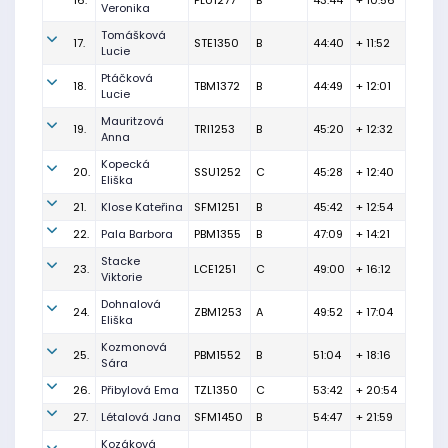
16.
PLU1277
B
43:44
+ 10:56
Veronika
Tomášková
17.
STE1350
B
44:40
+ 11:52
Lucie
Ptáčková
18.
TBM1372
B
44:49
+ 12:01
Lucie
Mauritzová
19.
TRI1253
B
45:20
+ 12:32
Anna
Kopecká
20.
SSU1252
C
45:28
+ 12:40
Eliška
21.
Klose Kateřina
SFM1251
B
45:42
+ 12:54
22.
Pala Barbora
PBM1355
B
47:09
+ 14:21
Stacke
23.
LCE1251
C
49:00
+ 16:12
Viktorie
Dohnalová
24.
ZBM1253
A
49:52
+ 17:04
Eliška
Kozmonová
25.
PBM1552
B
51:04
+ 18:16
Sára
26.
Přibylová Ema
TZL1350
C
53:42
+ 20:54
27.
Létalová Jana
SFM1450
B
54:47
+ 21:59
Kozáková