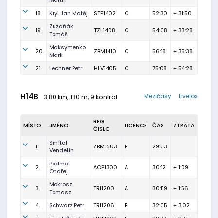
Martin
18.
Kryl Jan Matěj
STE1402
C
52:30
+ 31:50
Zuzaňák
19.
TZL1408
C
54:08
+ 33:28
Tomáš
Maksymenko
20.
ZBM1410
C
56:18
+ 35:38
Mark
21.
Lechner Petr
HLV1405
C
75:08
+ 54:28
H14B
Mezičasy
Livelox
3.80 km, 180 m, 9 kontrol
REG.
MÍSTO
JMÉNO
LICENCE
ČAS
ZTRÁTA
ČÍSLO
Smítal
1.
ZBM1203
B
29:03
Vendelín
Podmol
2.
AOP1300
A
30:12
+ 1:09
Ondřej
Mokrosz
3.
TRI1200
A
30:59
+ 1:56
Tomasz
4.
Schwarz Petr
TRI1206
B
32:05
+ 3:02