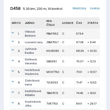
D45B
Mezičasy
Livelox
5.30 km, 230 m, 14 kontrol
REG.
MÍSTO
JMÉNO
LICENCE
ČAS
ZTRÁTA
ČÍSLO
Vítková
1.
PBM7952
C
57:54
Barbora
2.
Lvovská Leny
ZBM7557
C
67:38
+ 9:44
Juřinová
3.
KSU8080
C
68:26
+ 10:32
Radka
Daňková
4.
SBK8151
C
70:07
+ 12:13
Veronika
Horáčková
5.
MOV7750
C
71:01
+ 13:07
Vladimíra
Zlatníková
6.
TZL8053
C
71:47
+ 13:53
Irena
Sedláčková
7.
TBM7872
C
74:45
+ 16:51
Alžběta
Svačinková
8.
TVR7750
C
84:11
+ 26:17
Jitka