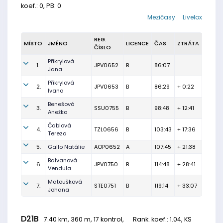
koef.: 0, PB: 0
Mezičasy
Livelox
REG.
MÍSTO
JMÉNO
LICENCE
ČAS
ZTRÁTA
ČÍSLO
Přikrylová
1.
JPV0652
B
86:07
Jana
Přikrylová
2.
JPV0653
B
86:29
+ 0:22
Ivana
Benešová
3.
SSU0755
B
98:48
+ 12:41
Anežka
Čablová
4.
TZL0656
B
103:43
+ 17:36
Tereza
5.
Gallo Natálie
AOP0652
A
107:45
+ 21:38
Balvanová
6.
JPV0750
B
114:48
+ 28:41
Vendula
Matoušková
7.
STE0751
B
119:14
+ 33:07
Johana
D21B
7.40 km, 360 m, 17 kontrol,
Rank. koef.
: 1.04, KS