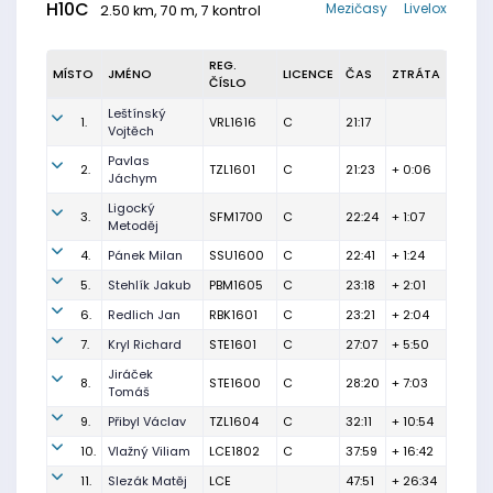
H10C
Mezičasy
Livelox
2.50 km, 70 m, 7 kontrol
REG.
MÍSTO
JMÉNO
LICENCE
ČAS
ZTRÁTA
ČÍSLO
Leštínský
1.
VRL1616
C
21:17
Vojtěch
Pavlas
2.
TZL1601
C
21:23
+ 0:06
Jáchym
Ligocký
3.
SFM1700
C
22:24
+ 1:07
Metoděj
4.
Pánek Milan
SSU1600
C
22:41
+ 1:24
5.
Stehlík Jakub
PBM1605
C
23:18
+ 2:01
6.
Redlich Jan
RBK1601
C
23:21
+ 2:04
7.
Kryl Richard
STE1601
C
27:07
+ 5:50
Jiráček
8.
STE1600
C
28:20
+ 7:03
Tomáš
9.
Přibyl Václav
TZL1604
C
32:11
+ 10:54
10.
Vlažný Viliam
LCE1802
C
37:59
+ 16:42
11.
Slezák Matěj
LCE
47:51
+ 26:34