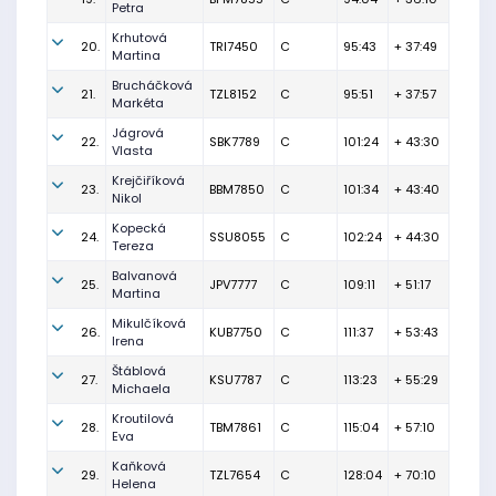
Petra
Krhutová
20.
TRI7450
C
95:43
+ 37:49
Martina
Brucháčková
21.
TZL8152
C
95:51
+ 37:57
Markéta
Jágrová
22.
SBK7789
C
101:24
+ 43:30
Vlasta
Krejčiříková
23.
BBM7850
C
101:34
+ 43:40
Nikol
Kopecká
24.
SSU8055
C
102:24
+ 44:30
Tereza
Balvanová
25.
JPV7777
C
109:11
+ 51:17
Martina
Mikulčíková
26.
KUB7750
C
111:37
+ 53:43
Irena
Štáblová
27.
KSU7787
C
113:23
+ 55:29
Michaela
Kroutilová
28.
TBM7861
C
115:04
+ 57:10
Eva
Kaňková
29.
TZL7654
C
128:04
+ 70:10
Helena