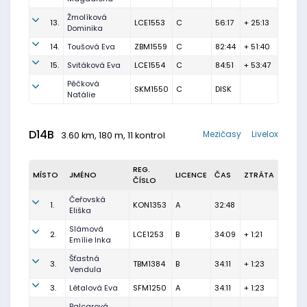
Žmolíková
13.
LCE1553
C
56:17
+ 25:13
Dominika
14.
Toušová Eva
ZBM1559
C
82:44
+ 51:40
15.
Svitáková Eva
LCE1554
C
84:51
+ 53:47
Pěčková
SKM1550
C
DISK
Natálie
D14B
Mezičasy
Livelox
3.60 km, 180 m, 11 kontrol
REG.
MÍSTO
JMÉNO
LICENCE
ČAS
ZTRÁTA
ČÍSLO
Čeřovská
1.
KON1353
A
32:48
Eliška
Slámová
2.
LCE1253
B
34:09
+ 1:21
Emílie Inka
Šťastná
3.
TBM1384
B
34:11
+ 1:23
Vendula
3.
Létalová Eva
SFM1250
A
34:11
+ 1:23
Balcarová