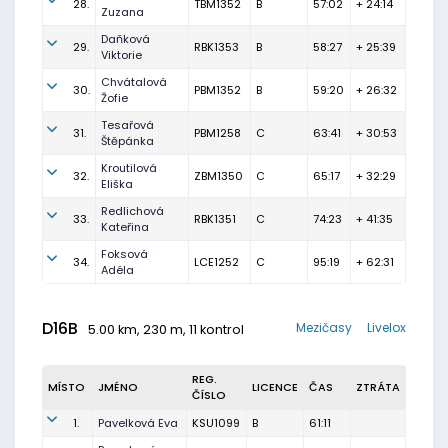
28.
TBM1352
B
57:02
+ 24:14
Zuzana
Daňková
29.
RBK1353
B
58:27
+ 25:39
Viktorie
Chvátalová
30.
PBM1352
B
59:20
+ 26:32
Žofie
Tesařová
31.
PBM1258
C
63:41
+ 30:53
Štěpánka
Kroutilová
32.
ZBM1350
C
65:17
+ 32:29
Eliška
Redlichová
33.
RBK1351
C
74:23
+ 41:35
Kateřina
Foksová
34.
LCE1252
C
95:19
+ 62:31
Adéla
D16B
Mezičasy
Livelox
5.00 km, 230 m, 11 kontrol
REG.
MÍSTO
JMÉNO
LICENCE
ČAS
ZTRÁTA
ČÍSLO
1.
Pavelková Eva
KSU1099
B
61:11