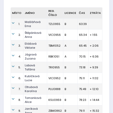
REG.
MÍSTO
JMÉNO
LICENCE
ČAS
ZTRÁTA
ČÍSLO
Mašláňová
1.
TZL0955
B
63:39
Ema
Štěpánková
2.
VIC0956
B
65:34
+ 1:55
Anna
Eliášová
3.
TBM1052
A
65:45
+ 2:06
Viktorie
Jágrová
4.
RBK1051
A
70:15
+ 6:36
Zuzana
Labová
5.
TRI0955
B
73:18
+ 9:39
Taťána
Kubíčková
6.
VIC0952
B
75:11
+ 11:32
Lucie
Otrubová
7.
PLU0888
B
75:49
+ 12:10
Karolína
Tomanková
8.
KSU0959
B
78:23
+ 14:44
Alice
Janíková
9.
ZBM0862
B
79:11
+ 15:32
Anna