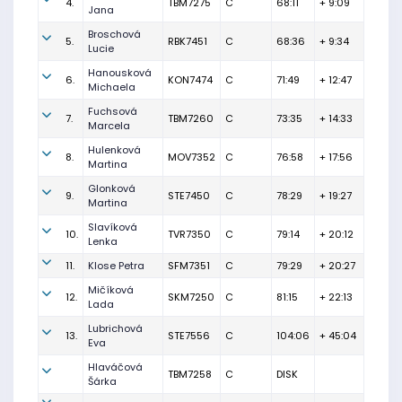
4.
TBM7275
C
68:11
+ 9:09
Jana
Broschová
5.
RBK7451
C
68:36
+ 9:34
Lucie
Hanousková
6.
KON7474
C
71:49
+ 12:47
Michaela
Fuchsová
7.
TBM7260
C
73:35
+ 14:33
Marcela
Hulenková
8.
MOV7352
C
76:58
+ 17:56
Martina
Glonková
9.
STE7450
C
78:29
+ 19:27
Martina
Slavíková
10.
TVR7350
C
79:14
+ 20:12
Lenka
11.
Klose Petra
SFM7351
C
79:29
+ 20:27
Mičíková
12.
SKM7250
C
81:15
+ 22:13
Lada
Lubrichová
13.
STE7556
C
104:06
+ 45:04
Eva
Hlaváčová
TBM7258
C
DISK
Šárka