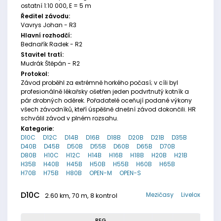
ostatní 1:10 000, E = 5 m
Ředitel závodu:
Vavrys Johan - R3
Hlavní rozhodčí:
Bednařík Radek - R2
Stavitel tratí:
Mudrák Štěpán - R2
Protokol:
Závod proběhl za extrémně horkého počasí; v cíli byl
profesionálně lékařsky ošetřen jeden podvrtnutý kotník a
pár drobných oděrek. Pořadatelé oceňují podané výkony
všech závodníků, kteří úspěšně dnešní závod dokončili. HR
schválil závod v plném rozsahu.
Kategorie:
D10C
D12C
D14B
D16B
D18B
D20B
D21B
D35B
D40B
D45B
D50B
D55B
D60B
D65B
D70B
D80B
H10C
H12C
H14B
H16B
H18B
H20B
H21B
H35B
H40B
H45B
H50B
H55B
H60B
H65B
H70B
H75B
H80B
OPEN-M
OPEN-S
D10C
Mezičasy
Livelox
2.60 km, 70 m, 8 kontrol
REG.