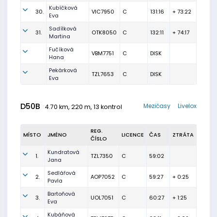
Kubíčková
30.
VIC7950
C
131:16
+ 73:22
Eva
Sadílková
31.
OTK8050
C
132:11
+ 74:17
Martina
Fučíková
VBM7751
C
DISK
Hana
Pekárková
TZL7653
C
DISK
Eva
D50B
Mezičasy
Livelox
4.70 km, 220 m, 13 kontrol
REG.
MÍSTO
JMÉNO
LICENCE
ČAS
ZTRÁTA
ČÍSLO
Kundratová
1.
TZL7350
C
59:02
Jana
Sedlářová
2.
AOP7052
C
59:27
+ 0:25
Pavla
Bartoňová
3.
UOL7051
C
60:27
+ 1:25
Eva
Kubáňová