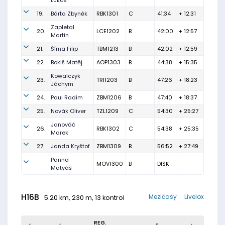
Lukáš
19.
Bárta Zbyněk
RBK1301
C
41:34
+ 12:31
Zapletal
20.
LCE1202
B
42:00
+ 12:57
Martin
21.
Šíma Filip
TBM1213
B
42:02
+ 12:59
22.
Bokiš Matěj
AOP1303
B
44:38
+ 15:35
Kowalczyk
23.
TRI1203
B
47:26
+ 18:23
Jáchym
24.
Paul Radim
ZBM1206
B
47:40
+ 18:37
25.
Novák Oliver
TZL1209
C
54:30
+ 25:27
Janováč
26.
RBK1302
C
54:38
+ 25:35
Marek
27.
Janda Kryštof
ZBM1309
B
56:52
+ 27:49
Panna
MOV1300
B
DISK
Matyáš
H16B
Mezičasy
Livelox
5.20 km, 230 m, 13 kontrol
REG.