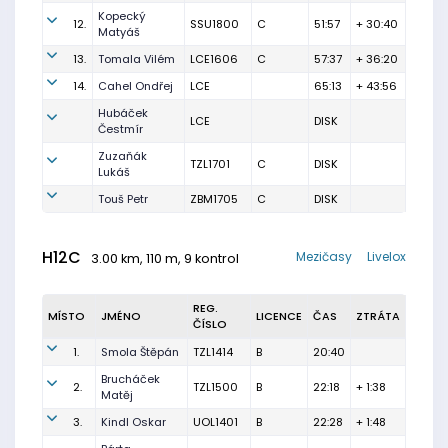
Kopecký
12.
SSU1800
C
51:57
+ 30:40
Matyáš
13.
Tomala Vilém
LCE1606
C
57:37
+ 36:20
14.
Cahel Ondřej
LCE
65:13
+ 43:56
Hubáček
LCE
DISK
Čestmír
Zuzaňák
TZL1701
C
DISK
Lukáš
Touš Petr
ZBM1705
C
DISK
H12C
Mezičasy
Livelox
3.00 km, 110 m, 9 kontrol
REG.
MÍSTO
JMÉNO
LICENCE
ČAS
ZTRÁTA
ČÍSLO
1.
Smola Štěpán
TZL1414
B
20:40
Brucháček
2.
TZL1500
B
22:18
+ 1:38
Matěj
3.
Kindl Oskar
UOL1401
B
22:28
+ 1:48