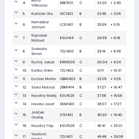
Bárta
4.
RBK1501
C
23:20
+ 2:40
Vítězslav
5.
Kubíček Ota
VIC1401
B
23:45
+ 3:05
Nemeškal
6.
LCE1401
B
25:59
+ 5:19
Jáchym
Rajnošek
7.
KSU1414
C
26:58
+ 6:18
Matouš
Svoboda
8.
TZL1400
B
29:16
+ 8:36
Šimon
9.
Rychlý Jakub
KRN1500
C
30:04
+ 9:24
10.
Kaňka Vilém
TZL1402
C
31:11
+ 10:31
11.
Eschler Martin
UBM1402
B
32:05
+ 11:25
12.
Sluka Matouš
ZBM1414
B
37:27
+ 16:47
13.
Novotný Matěj
KSU1525
C
37:38
+ 16:58
14.
Havela Josef
SKM1401
C
38:07
+ 17:27
Jiráček
15.
STE1401
B
40:20
+ 19:40
Ondřej
16.
Novotný Filip
KSU1505
C
45:41
+ 25:01
Vladovič
17.
TZL1401
C
49:48
+ 29:08