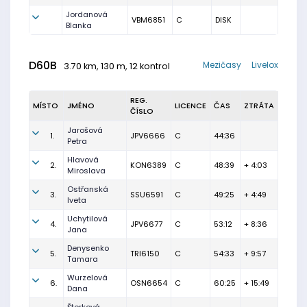
Jordanová
VBM6851
C
DISK
Blanka
D60B
Mezičasy
Livelox
3.70 km, 130 m, 12 kontrol
REG.
MÍSTO
JMÉNO
LICENCE
ČAS
ZTRÁTA
ČÍSLO
Jarošová
1.
JPV6666
C
44:36
Petra
Hlavová
2.
KON6389
C
48:39
+ 4:03
Miroslava
Ostřanská
3.
SSU6591
C
49:25
+ 4:49
Iveta
Uchytilová
4.
JPV6677
C
53:12
+ 8:36
Jana
Denysenko
5.
TRI6150
C
54:33
+ 9:57
Tamara
Wurzelová
6.
OSN6654
C
60:25
+ 15:49
Dana