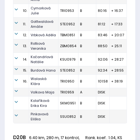
Cymorková
10.
TRI0953
B
80:16
+ 16:37
Julie
Gottwaldová
11.
STE0952
B
81:12
+ 17:33
Amálie
12.
Vrbková Adéla
TBM0851
B
83:46
+ 20:07
Rotková
13.
ZBM0854
B
88:50
+ 25:11
Veronika
Kočandrlová
14.
KSU0979
B
92:06
+ 28:27
Natálie
15.
Burdová Hana
STE0852
B
92:34
+ 28:55
Walaská
16.
TRI0950
B
101:58
+ 38:19
Klára
Volkova Maja
TRI0959
A
DISK
Kolaříková
SKM0951
B
DISK
Erika Kira
Pinkavová
SSU0852
B
DISK
Eliška
D20B
6.40 km, 280 m, 17 kontrol,
Rank. koef.
: 1.04, KS