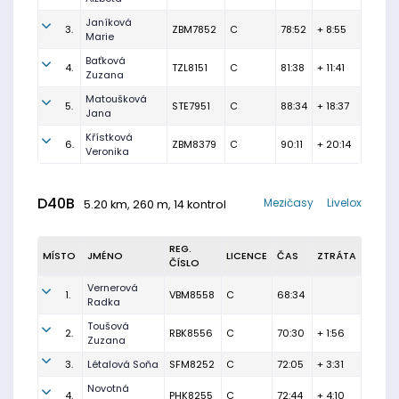
Janíková
3.
ZBM7852
C
78:52
+ 8:55
Marie
Baťková
4.
TZL8151
C
81:38
+ 11:41
Zuzana
Matoušková
5.
STE7951
C
88:34
+ 18:37
Jana
Křístková
6.
ZBM8379
C
90:11
+ 20:14
Veronika
D40B
Mezičasy
Livelox
5.20 km, 260 m, 14 kontrol
REG.
MÍSTO
JMÉNO
LICENCE
ČAS
ZTRÁTA
ČÍSLO
Vernerová
1.
VBM8558
C
68:34
Radka
Toušová
2.
RBK8556
C
70:30
+ 1:56
Zuzana
3.
Létalová Soňa
SFM8252
C
72:05
+ 3:31
Novotná
4.
PHK8255
C
72:44
+ 4:10