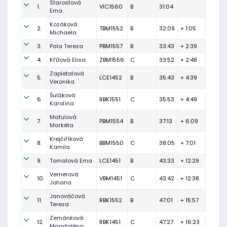
Starostová
1.
VIC1560
B
31:04
Ema
Kozáková
2.
TBM1552
B
32:09
+ 1:05
Michaela
3.
Pala Tereza
PBM1557
B
33:43
+ 2:39
4.
Křížová Elisa
ZBM1556
C
33:52
+ 2:48
Zapletalová
5.
LCE1452
B
35:43
+ 4:39
Veronika
Šuláková
6.
RBK1551
C
35:53
+ 4:49
Karolína
Matulová
7.
PBM1554
B
37:13
+ 6:09
Markéta
Krejčiříková
8.
BBM1550
C
38:05
+ 7:01
Kamila
9.
Tomalová Ema
LCE1451
B
43:33
+ 12:29
Vernerová
10.
VBM1451
C
43:42
+ 12:38
Johana
Janováčová
11.
RBK1552
B
47:01
+ 15:57
Tereza
Zemánková
12.
RBK1451
C
47:27
+ 16:23
Magdaléna