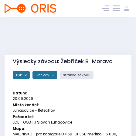
Výsledky závodu: Žebříček B-Morava
Tisk
Přehledy
Stránka závodu
Datum:
20.06.2026
Místo konání:
Luhačovice - Řetechov
Pořadatel:
LCE - OOB TJ Slovan Luhačovice
Mapa:
MALENISKO - pro kategorie DH16B–DH35B měřítko 1:15 000,