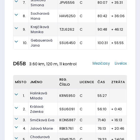
Štorková
7.
JPV6556
C
80:07
+ 35:31
Simona
Sochorová
8.
HAV6250
C
80:42
+ 36:06
Hana
Krejčíková
9.
TZL6262
C
90:48
+ 46:12
Monika
Gebauerová
10.
SSU6450
C
100:31
+ 55:55
Jana
D65B
Mezičasy
Livelox
3.60 km, 120 m, 11 kontrol
REG.
MÍSTO
JMÉNO
LICENCE
ČAS
ZTRÁTA
ČÍSLO
Holinková
1.
KRN5950
C
55:27
Milada
Králová
2.
SSU6091
C
56:10
+ 0:43
Zdenka
3.
Smičková Eva
KON5887
C
71:40
+ 16:13
4.
Jalová Marie
RBK5761
C
76:13
+ 20:46
Chodurová
5.
SFM5750
C
79:33
+ 24:06