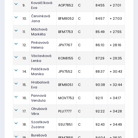
Kovalčíková
9.
AOP7852
C
84:55
+ 27:01
Eva
Červinková
10.
BFM8052
C
84:57
+ 27:03
Jana
Máchová
11.
BFM7753
C
85:49
+ 27:55
Markéta
Pinkavová
12.
JPV7767
C
86:10
+ 28:16
Helena
Václavková
13.
KON8155
C
87:29
+ 29:35
Lenka
Poláčková
14.
JPV7552
C
88:37
+ 30:43
Monika
Hrabalová
15.
BFM8051
C
90:38
+ 32:44
Eva
Pannová
16.
MOV7752
C
92:11
+ 34:17
Vendula
Otrubová
17.
PLU7777
C
92:22
+ 34:28
Věra
Szostková
18.
SSU7851
C
92:43
+ 34:49
Zuzana
Burešová
19.
BFM7855
C
94:04
+ 36:10