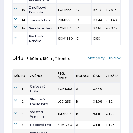
Žmolíková
13.
LCE1553
C
56:17
+ 25:13
Dominika
14.
Toušová Eva
ZBM1559
C
82:44
+ 51:40
15.
Svitáková Eva
LCE1554
C
84:51
+ 53:47
Pěčková
SKM1550
C
DISK
Natálie
D14B
Mezičasy
Livelox
3.60 km, 180 m, 11 kontrol
REG.
MÍSTO
JMÉNO
LICENCE
ČAS
ZTRÁTA
ČÍSLO
Čeřovská
1.
KON1353
A
32:48
Eliška
Slámová
2.
LCE1253
B
34:09
+ 1:21
Emílie Inka
Šťastná
3.
TBM1384
B
34:11
+ 1:23
Vendula
3.
Létalová Eva
SFM1250
A
34:11
+ 1:23
Balcarová