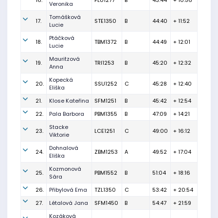
16.
PLU1277
B
43:44
+ 10:56
Veronika
Tomášková
17.
STE1350
B
44:40
+ 11:52
Lucie
Ptáčková
18.
TBM1372
B
44:49
+ 12:01
Lucie
Mauritzová
19.
TRI1253
B
45:20
+ 12:32
Anna
Kopecká
20.
SSU1252
C
45:28
+ 12:40
Eliška
21.
Klose Kateřina
SFM1251
B
45:42
+ 12:54
22.
Pala Barbora
PBM1355
B
47:09
+ 14:21
Stacke
23.
LCE1251
C
49:00
+ 16:12
Viktorie
Dohnalová
24.
ZBM1253
A
49:52
+ 17:04
Eliška
Kozmonová
25.
PBM1552
B
51:04
+ 18:16
Sára
26.
Přibylová Ema
TZL1350
C
53:42
+ 20:54
27.
Létalová Jana
SFM1450
B
54:47
+ 21:59
Kozáková