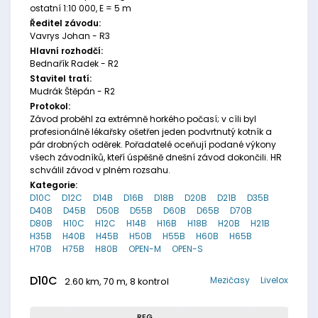
ostatní 1:10 000, E = 5 m
Ředitel závodu:
Vavrys Johan - R3
Hlavní rozhodčí:
Bednařík Radek - R2
Stavitel tratí:
Mudrák Štěpán - R2
Protokol:
Závod proběhl za extrémně horkého počasí; v cíli byl
profesionálně lékařsky ošetřen jeden podvrtnutý kotník a
pár drobných oděrek. Pořadatelé oceňují podané výkony
všech závodníků, kteří úspěšně dnešní závod dokončili. HR
schválil závod v plném rozsahu.
Kategorie:
D10C
D12C
D14B
D16B
D18B
D20B
D21B
D35B
D40B
D45B
D50B
D55B
D60B
D65B
D70B
D80B
H10C
H12C
H14B
H16B
H18B
H20B
H21B
H35B
H40B
H45B
H50B
H55B
H60B
H65B
H70B
H75B
H80B
OPEN-M
OPEN-S
D10C
Mezičasy
Livelox
2.60 km, 70 m, 8 kontrol
REG.