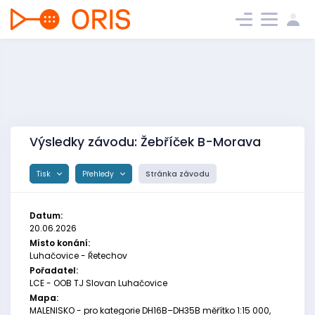
Výsledky závodu: Žebříček B-Morava
Tisk
Přehledy
Stránka závodu
Datum:
20.06.2026
Místo konání:
Luhačovice - Řetechov
Pořadatel:
LCE - OOB TJ Slovan Luhačovice
Mapa:
MALENISKO - pro kategorie DH16B–DH35B měřítko 1:15 000,