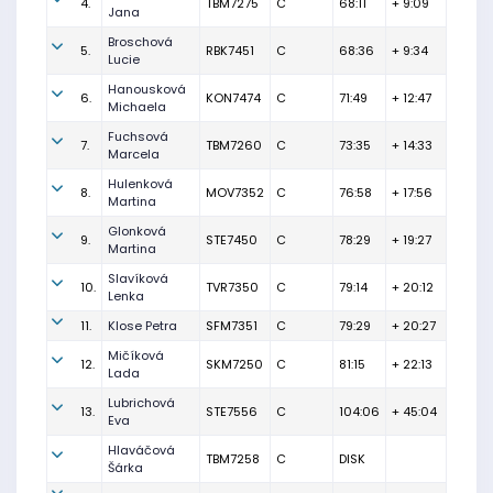
4.
TBM7275
C
68:11
+ 9:09
Jana
Broschová
5.
RBK7451
C
68:36
+ 9:34
Lucie
Hanousková
6.
KON7474
C
71:49
+ 12:47
Michaela
Fuchsová
7.
TBM7260
C
73:35
+ 14:33
Marcela
Hulenková
8.
MOV7352
C
76:58
+ 17:56
Martina
Glonková
9.
STE7450
C
78:29
+ 19:27
Martina
Slavíková
10.
TVR7350
C
79:14
+ 20:12
Lenka
11.
Klose Petra
SFM7351
C
79:29
+ 20:27
Mičíková
12.
SKM7250
C
81:15
+ 22:13
Lada
Lubrichová
13.
STE7556
C
104:06
+ 45:04
Eva
Hlaváčová
TBM7258
C
DISK
Šárka