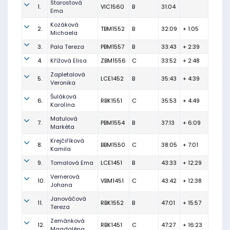
Starostová
1.
VIC1560
B
31:04
Ema
Kozáková
2.
TBM1552
B
32:09
+ 1:05
Michaela
3.
Pala Tereza
PBM1557
B
33:43
+ 2:39
4.
Křížová Elisa
ZBM1556
C
33:52
+ 2:48
Zapletalová
5.
LCE1452
B
35:43
+ 4:39
Veronika
Šuláková
6.
RBK1551
C
35:53
+ 4:49
Karolína
Matulová
7.
PBM1554
B
37:13
+ 6:09
Markéta
Krejčiříková
8.
BBM1550
C
38:05
+ 7:01
Kamila
9.
Tomalová Ema
LCE1451
B
43:33
+ 12:29
Vernerová
10.
VBM1451
C
43:42
+ 12:38
Johana
Janováčová
11.
RBK1552
B
47:01
+ 15:57
Tereza
Zemánková
12.
RBK1451
C
47:27
+ 16:23
Magdaléna