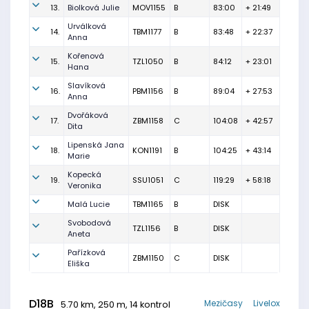
13.
Biolková Julie
MOV1155
B
83:00
+ 21:49
Urválková
14.
TBM1177
B
83:48
+ 22:37
Anna
Kořenová
15.
TZL1050
B
84:12
+ 23:01
Hana
Slavíková
16.
PBM1156
B
89:04
+ 27:53
Anna
Dvořáková
17.
ZBM1158
C
104:08
+ 42:57
Dita
Lipenská Jana
18.
KON1191
B
104:25
+ 43:14
Marie
Kopecká
19.
SSU1051
C
119:29
+ 58:18
Veronika
Malá Lucie
TBM1165
B
DISK
Svobodová
TZL1156
B
DISK
Aneta
Pařízková
ZBM1150
C
DISK
Eliška
D18B
Mezičasy
Livelox
5.70 km, 250 m, 14 kontrol