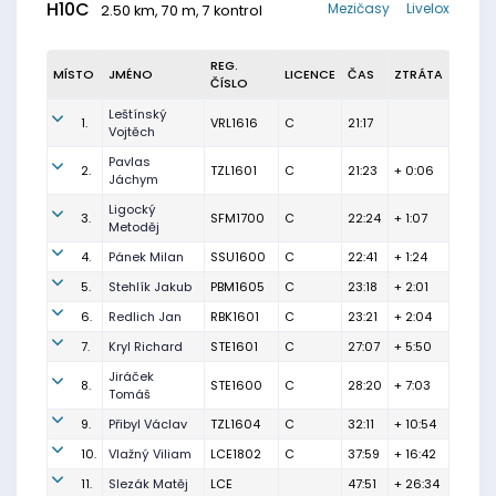
H10C
Mezičasy
Livelox
2.50 km, 70 m, 7 kontrol
REG.
MÍSTO
JMÉNO
LICENCE
ČAS
ZTRÁTA
ČÍSLO
Leštínský
1.
VRL1616
C
21:17
Vojtěch
Pavlas
2.
TZL1601
C
21:23
+ 0:06
Jáchym
Ligocký
3.
SFM1700
C
22:24
+ 1:07
Metoděj
4.
Pánek Milan
SSU1600
C
22:41
+ 1:24
5.
Stehlík Jakub
PBM1605
C
23:18
+ 2:01
6.
Redlich Jan
RBK1601
C
23:21
+ 2:04
7.
Kryl Richard
STE1601
C
27:07
+ 5:50
Jiráček
8.
STE1600
C
28:20
+ 7:03
Tomáš
9.
Přibyl Václav
TZL1604
C
32:11
+ 10:54
10.
Vlažný Viliam
LCE1802
C
37:59
+ 16:42
11.
Slezák Matěj
LCE
47:51
+ 26:34