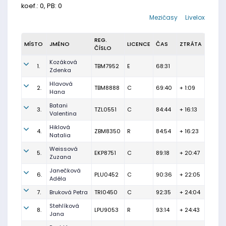
koef.: 0, PB: 0
Mezičasy
Livelox
REG.
MÍSTO
JMÉNO
LICENCE
ČAS
ZTRÁTA
ČÍSLO
Kozáková
1.
TBM7952
E
68:31
Zdenka
Hlavová
2.
TBM8888
C
69:40
+ 1:09
Hana
Batani
3.
TZL0551
C
84:44
+ 16:13
Valentina
Hiklová
4.
ZBM8350
R
84:54
+ 16:23
Natalia
Weissová
5.
EKP8751
C
89:18
+ 20:47
Zuzana
Janečková
6.
PLU0452
C
90:36
+ 22:05
Adéla
7.
Bruková Petra
TRI0450
C
92:35
+ 24:04
Stehlíková
8.
LPU9053
R
93:14
+ 24:43
Jana