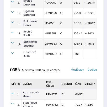
Rychlá
9.
AOP0757
A
95:19
+ 26:48
Karolína
Ligocká
10.
SFM8450
C
95:59
+ 27:28
Kateřina
Pinkavová
11.
JPV0551
C
96:38
+ 28:07
Hana
Rychlá
12.
KRN8559
C
102:44
+ 34:13
Pavlína
Růžičková
13.
VBM9353
C
108:46
+ 40:15
Zuzana
Finstrlová
ZBM0552
C
DISK
Julie
D35B
Mezičasy
Livelox
5.60 km, 330 m, 13 kontrol
REG.
MÍSTO
JMÉNO
LICENCE
ČAS
ZTRÁTA
ČÍSLO
Kozmonová
1.
PBM8751
C
69:57
Helena
Stehlíková
2.
PBM8752
C
72:27
+ 2:30
Alžbeta