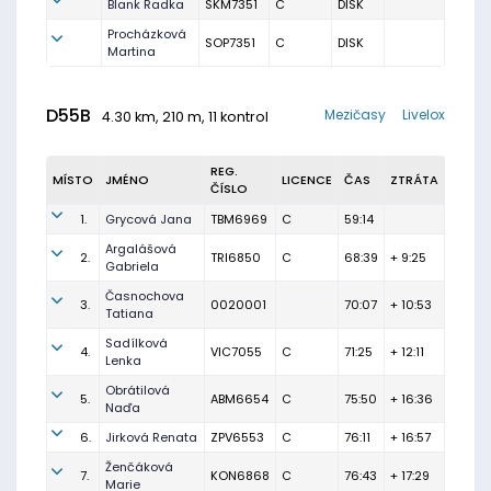
Blank Radka
SKM7351
C
DISK
Procházková
SOP7351
C
DISK
Martina
D55B
Mezičasy
Livelox
4.30 km, 210 m, 11 kontrol
REG.
MÍSTO
JMÉNO
LICENCE
ČAS
ZTRÁTA
ČÍSLO
1.
Grycová Jana
TBM6969
C
59:14
Argalášová
2.
TRI6850
C
68:39
+ 9:25
Gabriela
Časnochova
3.
0020001
70:07
+ 10:53
Tatiana
Sadílková
4.
VIC7055
C
71:25
+ 12:11
Lenka
Obrátilová
5.
ABM6654
C
75:50
+ 16:36
Naďa
6.
Jirková Renata
ZPV6553
C
76:11
+ 16:57
Ženčáková
7.
KON6868
C
76:43
+ 17:29
Marie