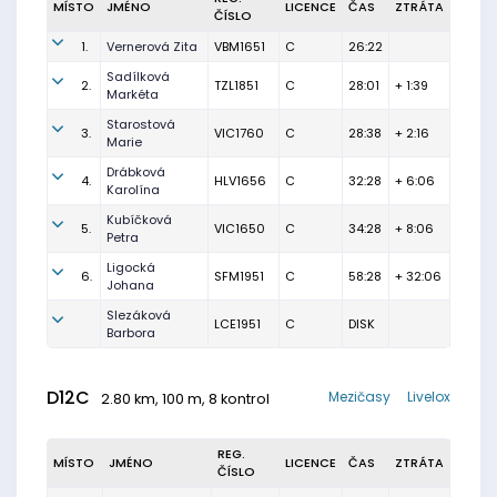
MÍSTO
JMÉNO
LICENCE
ČAS
ZTRÁTA
ČÍSLO
1.
Vernerová Zita
VBM1651
C
26:22
Sadílková
2.
TZL1851
C
28:01
+ 1:39
Markéta
Starostová
3.
VIC1760
C
28:38
+ 2:16
Marie
Drábková
4.
HLV1656
C
32:28
+ 6:06
Karolína
Kubíčková
5.
VIC1650
C
34:28
+ 8:06
Petra
Ligocká
6.
SFM1951
C
58:28
+ 32:06
Johana
Slezáková
LCE1951
C
DISK
Barbora
D12C
Mezičasy
Livelox
2.80 km, 100 m, 8 kontrol
REG.
MÍSTO
JMÉNO
LICENCE
ČAS
ZTRÁTA
ČÍSLO