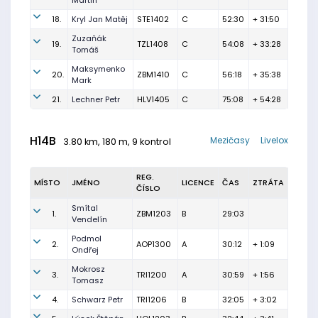
Martin
18.
Kryl Jan Matěj
STE1402
C
52:30
+ 31:50
Zuzaňák
19.
TZL1408
C
54:08
+ 33:28
Tomáš
Maksymenko
20.
ZBM1410
C
56:18
+ 35:38
Mark
21.
Lechner Petr
HLV1405
C
75:08
+ 54:28
H14B
Mezičasy
Livelox
3.80 km, 180 m, 9 kontrol
REG.
MÍSTO
JMÉNO
LICENCE
ČAS
ZTRÁTA
ČÍSLO
Smítal
1.
ZBM1203
B
29:03
Vendelín
Podmol
2.
AOP1300
A
30:12
+ 1:09
Ondřej
Mokrosz
3.
TRI1200
A
30:59
+ 1:56
Tomasz
4.
Schwarz Petr
TRI1206
B
32:05
+ 3:02