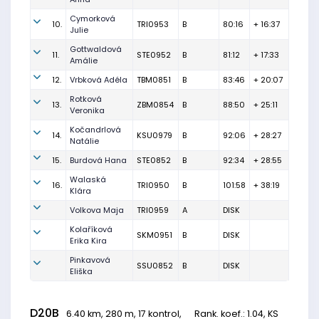
Cymorková
10.
TRI0953
B
80:16
+ 16:37
Julie
Gottwaldová
11.
STE0952
B
81:12
+ 17:33
Amálie
12.
Vrbková Adéla
TBM0851
B
83:46
+ 20:07
Rotková
13.
ZBM0854
B
88:50
+ 25:11
Veronika
Kočandrlová
14.
KSU0979
B
92:06
+ 28:27
Natálie
15.
Burdová Hana
STE0852
B
92:34
+ 28:55
Walaská
16.
TRI0950
B
101:58
+ 38:19
Klára
Volkova Maja
TRI0959
A
DISK
Kolaříková
SKM0951
B
DISK
Erika Kira
Pinkavová
SSU0852
B
DISK
Eliška
D20B
6.40 km, 280 m, 17 kontrol,
Rank. koef.
: 1.04, KS