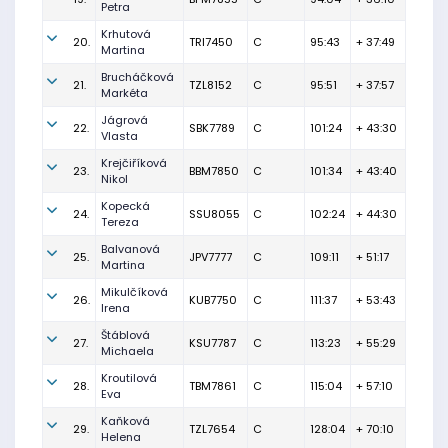
Petra
Krhutová
20.
TRI7450
C
95:43
+ 37:49
Martina
Brucháčková
21.
TZL8152
C
95:51
+ 37:57
Markéta
Jágrová
22.
SBK7789
C
101:24
+ 43:30
Vlasta
Krejčiříková
23.
BBM7850
C
101:34
+ 43:40
Nikol
Kopecká
24.
SSU8055
C
102:24
+ 44:30
Tereza
Balvanová
25.
JPV7777
C
109:11
+ 51:17
Martina
Mikulčíková
26.
KUB7750
C
111:37
+ 53:43
Irena
Štáblová
27.
KSU7787
C
113:23
+ 55:29
Michaela
Kroutilová
28.
TBM7861
C
115:04
+ 57:10
Eva
Kaňková
29.
TZL7654
C
128:04
+ 70:10
Helena