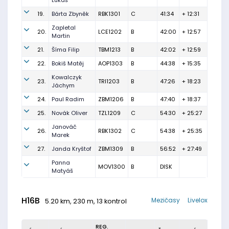
Lukáš
19.
Bárta Zbyněk
RBK1301
C
41:34
+ 12:31
Zapletal
20.
LCE1202
B
42:00
+ 12:57
Martin
21.
Šíma Filip
TBM1213
B
42:02
+ 12:59
22.
Bokiš Matěj
AOP1303
B
44:38
+ 15:35
Kowalczyk
23.
TRI1203
B
47:26
+ 18:23
Jáchym
24.
Paul Radim
ZBM1206
B
47:40
+ 18:37
25.
Novák Oliver
TZL1209
C
54:30
+ 25:27
Janováč
26.
RBK1302
C
54:38
+ 25:35
Marek
27.
Janda Kryštof
ZBM1309
B
56:52
+ 27:49
Panna
MOV1300
B
DISK
Matyáš
H16B
Mezičasy
Livelox
5.20 km, 230 m, 13 kontrol
REG.