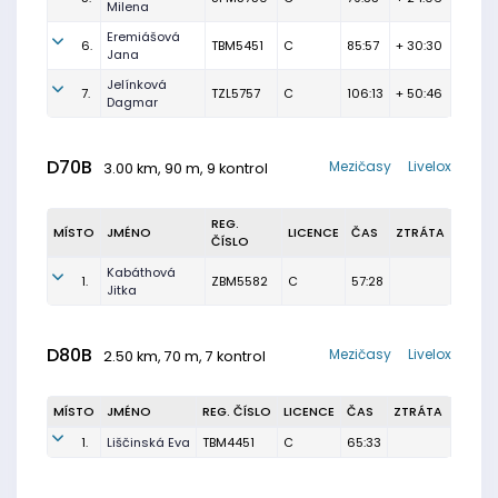
Milena
Eremiášová
6.
TBM5451
C
85:57
+ 30:30
Jana
Jelínková
7.
TZL5757
C
106:13
+ 50:46
Dagmar
D70B
Mezičasy
Livelox
3.00 km, 90 m, 9 kontrol
REG.
MÍSTO
JMÉNO
LICENCE
ČAS
ZTRÁTA
ČÍSLO
Kabáthová
1.
ZBM5582
C
57:28
Jitka
D80B
Mezičasy
Livelox
2.50 km, 70 m, 7 kontrol
MÍSTO
JMÉNO
REG. ČÍSLO
LICENCE
ČAS
ZTRÁTA
1.
Liščinská Eva
TBM4451
C
65:33