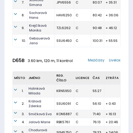
Štorková
7.
JPV6556
C
80:07
+ 35:31
Simona
Sochorová
8.
HAV6250
C
80:42
+ 36:06
Hana
Krejčíková
9.
TZL6262
C
90:48
+ 46:12
Monika
Gebauerová
10.
SSU6450
C
100:31
+ 55:55
Jana
D65B
Mezičasy
Livelox
3.60 km, 120 m, 11 kontrol
REG.
MÍSTO
JMÉNO
LICENCE
ČAS
ZTRÁTA
ČÍSLO
Holinková
1.
KRN5950
C
55:27
Milada
Králová
2.
SSU6091
C
56:10
+ 0:43
Zdenka
3.
Smičková Eva
KON5887
C
71:40
+ 16:13
4.
Jalová Marie
RBK5761
C
76:13
+ 20:46
Chodurová
5.
SFM5750
C
79:33
+ 24:06