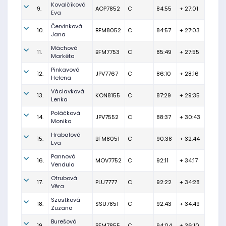
Kovalčíková
9.
AOP7852
C
84:55
+ 27:01
Eva
Červinková
10.
BFM8052
C
84:57
+ 27:03
Jana
Máchová
11.
BFM7753
C
85:49
+ 27:55
Markéta
Pinkavová
12.
JPV7767
C
86:10
+ 28:16
Helena
Václavková
13.
KON8155
C
87:29
+ 29:35
Lenka
Poláčková
14.
JPV7552
C
88:37
+ 30:43
Monika
Hrabalová
15.
BFM8051
C
90:38
+ 32:44
Eva
Pannová
16.
MOV7752
C
92:11
+ 34:17
Vendula
Otrubová
17.
PLU7777
C
92:22
+ 34:28
Věra
Szostková
18.
SSU7851
C
92:43
+ 34:49
Zuzana
Burešová
19.
BFM7855
C
94:04
+ 36:10