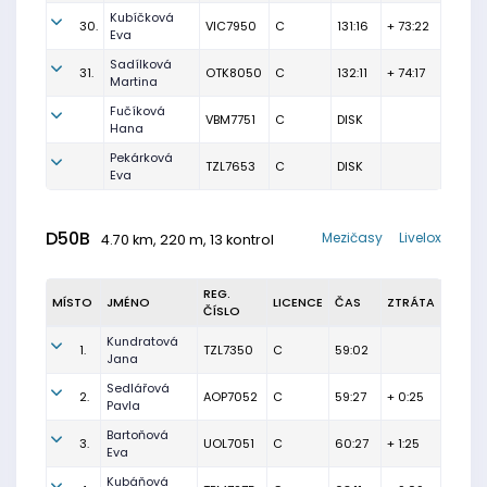
Kubíčková
30.
VIC7950
C
131:16
+ 73:22
Eva
Sadílková
31.
OTK8050
C
132:11
+ 74:17
Martina
Fučíková
VBM7751
C
DISK
Hana
Pekárková
TZL7653
C
DISK
Eva
D50B
Mezičasy
Livelox
4.70 km, 220 m, 13 kontrol
REG.
MÍSTO
JMÉNO
LICENCE
ČAS
ZTRÁTA
ČÍSLO
Kundratová
1.
TZL7350
C
59:02
Jana
Sedlářová
2.
AOP7052
C
59:27
+ 0:25
Pavla
Bartoňová
3.
UOL7051
C
60:27
+ 1:25
Eva
Kubáňová