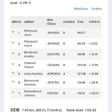
koef.: 0, PB: 0
Mezičasy
Livelox
REG.
MÍSTO
JMÉNO
LICENCE
ČAS
ZTRÁTA
ČÍSLO
Přikrylová
1.
JPV0652
B
86:07
Jana
Přikrylová
2.
JPV0653
B
86:29
+ 0:22
Ivana
Benešová
3.
SSU0755
B
98:48
+ 12:41
Anežka
Čablová
4.
TZL0656
B
103:43
+ 17:36
Tereza
5.
Gallo Natálie
AOP0652
A
107:45
+ 21:38
Balvanová
6.
JPV0750
B
114:48
+ 28:41
Vendula
Matoušková
7.
STE0751
B
119:14
+ 33:07
Johana
D21B
7.40 km, 360 m, 17 kontrol,
Rank. koef.
: 1.04, KS