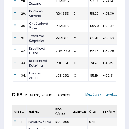
28.
TBM1352
B
57:02
+ 24:14
Zuzana
Daňková
29.
RBK1353
B
58:27
+ 25:39
Viktorie
Chvátalová
30.
PBM1352
B
59:20
+ 26:32
Žofie
Tesařová
31.
PBM1258
C
63:41
+ 30:53
Štěpánka
Kroutilová
32.
ZBM1350
C
65:17
+ 32:29
Eliška
Redlichová
33.
RBK1351
C
74:23
+ 41:35
Kateřina
Foksová
34.
LCE1252
C
95:19
+ 62:31
Adéla
D16B
Mezičasy
Livelox
5.00 km, 230 m, 11 kontrol
REG.
MÍSTO
JMÉNO
LICENCE
ČAS
ZTRÁTA
ČÍSLO
1.
Pavelková Eva
KSU1099
B
61:11