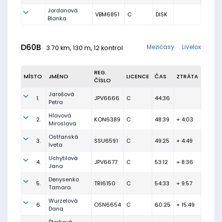
Jordanová
VBM6851
C
DISK
Blanka
D60B
Mezičasy
Livelox
3.70 km, 130 m, 12 kontrol
REG.
MÍSTO
JMÉNO
LICENCE
ČAS
ZTRÁTA
ČÍSLO
Jarošová
1.
JPV6666
C
44:36
Petra
Hlavová
2.
KON6389
C
48:39
+ 4:03
Miroslava
Ostřanská
3.
SSU6591
C
49:25
+ 4:49
Iveta
Uchytilová
4.
JPV6677
C
53:12
+ 8:36
Jana
Denysenko
5.
TRI6150
C
54:33
+ 9:57
Tamara
Wurzelová
6.
OSN6654
C
60:25
+ 15:49
Dana