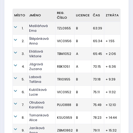
REG.
MÍSTO
JMÉNO
LICENCE
ČAS
ZTRÁTA
ČÍSLO
Mašláňová
1.
TZL0955
B
63:39
Ema
Štěpánková
2.
VIC0956
B
65:34
+ 1:55
Anna
Eliášová
3.
TBM1052
A
65:45
+ 2:06
Viktorie
Jágrová
4.
RBK1051
A
70:15
+ 6:36
Zuzana
Labová
5.
TRI0955
B
73:18
+ 9:39
Taťána
Kubíčková
6.
VIC0952
B
75:11
+ 11:32
Lucie
Otrubová
7.
PLU0888
B
75:49
+ 12:10
Karolína
Tomanková
8.
KSU0959
B
78:23
+ 14:44
Alice
Janíková
9.
ZBM0862
B
79:11
+ 15:32
Anna