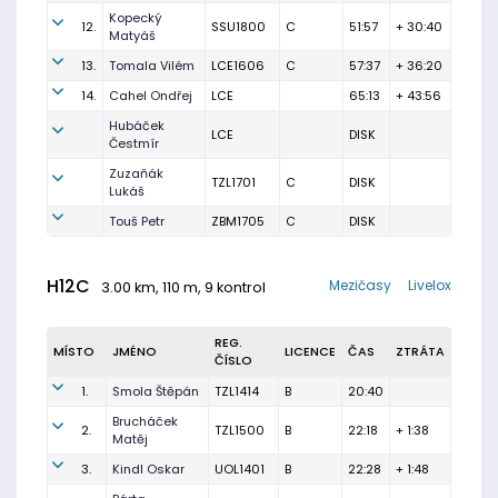
Kopecký
12.
SSU1800
C
51:57
+ 30:40
Matyáš
13.
Tomala Vilém
LCE1606
C
57:37
+ 36:20
14.
Cahel Ondřej
LCE
65:13
+ 43:56
Hubáček
LCE
DISK
Čestmír
Zuzaňák
TZL1701
C
DISK
Lukáš
Touš Petr
ZBM1705
C
DISK
H12C
Mezičasy
Livelox
3.00 km, 110 m, 9 kontrol
REG.
MÍSTO
JMÉNO
LICENCE
ČAS
ZTRÁTA
ČÍSLO
1.
Smola Štěpán
TZL1414
B
20:40
Brucháček
2.
TZL1500
B
22:18
+ 1:38
Matěj
3.
Kindl Oskar
UOL1401
B
22:28
+ 1:48