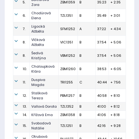
5.
ZBM1359
B
35:23
+ 2:35
Zora
Chodúrová
6.
TZL1351
B
35:49
+ 3:01
Elena
Ligocká
7.
SFM1252
A
37:22
+ 4:34
Alžběta
Vlčková
8.
VIC1351
B
37:54
+ 5:06
Alžběta
Šedivá
8.
VBM1252
B
37:54
+ 5:06
Kristýna
Chaloupková
10.
ZBM1260
B
38:53
+ 6:05
Klára
Duspiva
11.
TRI1255
C
40:44
+ 7:56
Magda
Stašková
12.
PBM1257
B
40:58
+ 8:10
Tereza
13.
Vallová Dorota
TZL1352
B
41:00
+ 8:12
14.
Křížová Ema
ZBM1358
B
41:06
+ 8:18
Svobodová
15.
TZL1251
B
42:16
+ 9:28
Natálie
Otrubová