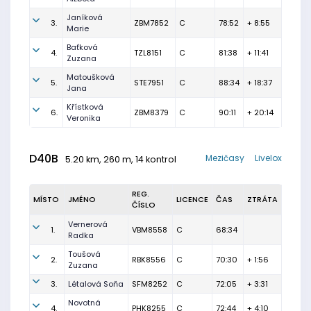
Janíková
3.
ZBM7852
C
78:52
+ 8:55
Marie
Baťková
4.
TZL8151
C
81:38
+ 11:41
Zuzana
Matoušková
5.
STE7951
C
88:34
+ 18:37
Jana
Křístková
6.
ZBM8379
C
90:11
+ 20:14
Veronika
D40B
Mezičasy
Livelox
5.20 km, 260 m, 14 kontrol
REG.
MÍSTO
JMÉNO
LICENCE
ČAS
ZTRÁTA
ČÍSLO
Vernerová
1.
VBM8558
C
68:34
Radka
Toušová
2.
RBK8556
C
70:30
+ 1:56
Zuzana
3.
Létalová Soňa
SFM8252
C
72:05
+ 3:31
Novotná
4.
PHK8255
C
72:44
+ 4:10