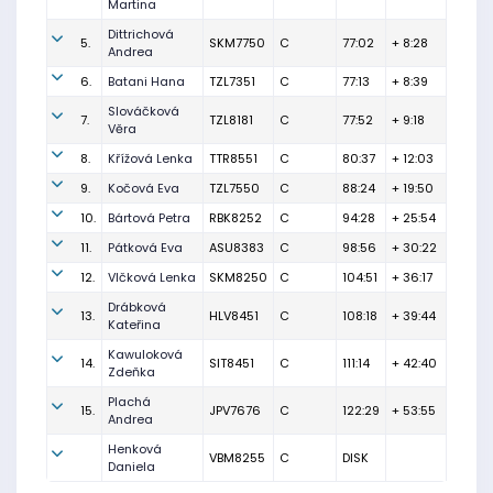
Martina
Dittrichová
5.
SKM7750
C
77:02
+ 8:28
Andrea
6.
Batani Hana
TZL7351
C
77:13
+ 8:39
Slováčková
7.
TZL8181
C
77:52
+ 9:18
Věra
8.
Křížová Lenka
TTR8551
C
80:37
+ 12:03
9.
Kočová Eva
TZL7550
C
88:24
+ 19:50
10.
Bártová Petra
RBK8252
C
94:28
+ 25:54
11.
Pátková Eva
ASU8383
C
98:56
+ 30:22
12.
Vlčková Lenka
SKM8250
C
104:51
+ 36:17
Drábková
13.
HLV8451
C
108:18
+ 39:44
Kateřina
Kawuloková
14.
SIT8451
C
111:14
+ 42:40
Zdeňka
Plachá
15.
JPV7676
C
122:29
+ 53:55
Andrea
Henková
VBM8255
C
DISK
Daniela