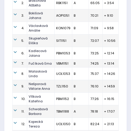
Broschová
2.
RBK1151
A
65:05
+ 3:54
Alžběta
Bokišová
3.
AOP1051
B
70:21
+ 9:10
Johana
Václavková
4.
KON1079
B
71:09
+ 9:58
Amálie
Skupieńová
5.
SIT1151
B
72:07
+ 10:56
Eliška
Kadlecová
6.
PBM1053
B
73:25
+ 12:14
Jolana
7.
Fučíková Ema
VBM1151
B
74:25
+ 13:14
Malasková
8.
UOL1053
B
75:37
+ 14:26
Linda
Nešporová
9.
TZL1150
B
76:10
+ 14:59
Viktorie Anna
Vítková
10.
PBM1152
B
77:26
+ 16:15
Kateřina
Schwabová
11.
TBM1188
A
78:18
+ 17:07
Barbora
Kopecká
12.
UOL1050
B
82:24
+ 21:13
Tereza