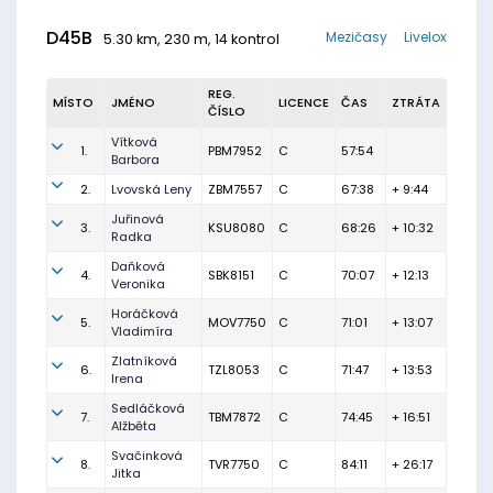
D45B
Mezičasy
Livelox
5.30 km, 230 m, 14 kontrol
REG.
MÍSTO
JMÉNO
LICENCE
ČAS
ZTRÁTA
ČÍSLO
Vítková
1.
PBM7952
C
57:54
Barbora
2.
Lvovská Leny
ZBM7557
C
67:38
+ 9:44
Juřinová
3.
KSU8080
C
68:26
+ 10:32
Radka
Daňková
4.
SBK8151
C
70:07
+ 12:13
Veronika
Horáčková
5.
MOV7750
C
71:01
+ 13:07
Vladimíra
Zlatníková
6.
TZL8053
C
71:47
+ 13:53
Irena
Sedláčková
7.
TBM7872
C
74:45
+ 16:51
Alžběta
Svačinková
8.
TVR7750
C
84:11
+ 26:17
Jitka