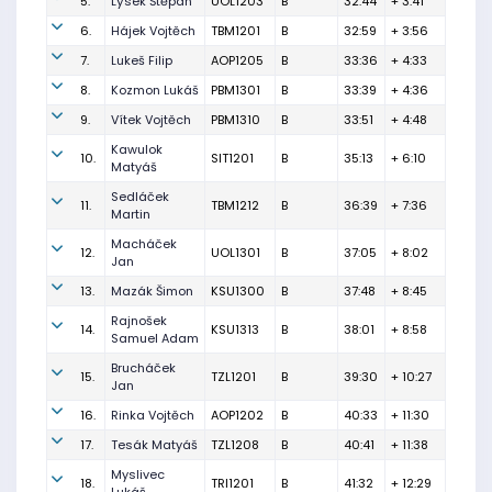
5.
Lýsek Štěpán
UOL1203
B
32:44
+ 3:41
6.
Hájek Vojtěch
TBM1201
B
32:59
+ 3:56
7.
Lukeš Filip
AOP1205
B
33:36
+ 4:33
8.
Kozmon Lukáš
PBM1301
B
33:39
+ 4:36
9.
Vítek Vojtěch
PBM1310
B
33:51
+ 4:48
Kawulok
10.
SIT1201
B
35:13
+ 6:10
Matyáš
Sedláček
11.
TBM1212
B
36:39
+ 7:36
Martin
Macháček
12.
UOL1301
B
37:05
+ 8:02
Jan
13.
Mazák Šimon
KSU1300
B
37:48
+ 8:45
Rajnošek
14.
KSU1313
B
38:01
+ 8:58
Samuel Adam
Brucháček
15.
TZL1201
B
39:30
+ 10:27
Jan
16.
Rinka Vojtěch
AOP1202
B
40:33
+ 11:30
17.
Tesák Matyáš
TZL1208
B
40:41
+ 11:38
Myslivec
18.
TRI1201
B
41:32
+ 12:29