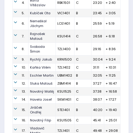
Bárta
4.
RBK1501
C
23:20
+ 2:40
Vítězslav
5.
Kubíček Ota
VIC1401
B
23:45
+ 3:05
Nemeškal
6.
LCE1401
B
25:59
+ 5:19
Jáchym
Rajnošek
7.
KSU1414
C
26:58
+ 6:18
Matouš
Svoboda
8.
TZL1400
B
29:16
+ 8:36
Šimon
9.
Rychlý Jakub
KRN1500
C
30:04
+ 9:24
10.
Kaňka Vilém
TZL1402
C
31:11
+ 10:31
11.
Eschler Martin
UBM1402
B
32:05
+ 11:25
12.
Sluka Matouš
ZBM1414
B
37:27
+ 16:47
13.
Novotný Matěj
KSU1525
C
37:38
+ 16:58
14.
Havela Josef
SKM1401
C
38:07
+ 17:27
Jiráček
15.
STE1401
B
40:20
+ 19:40
Ondřej
16.
Novotný Filip
KSU1505
C
45:41
+ 25:01
Vladovič
17.
TZL1401
C
49:48
+ 29:08