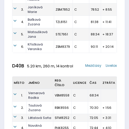
Janíková
3.
ZBM7852
C
78:52
+ 8:55
Marie
Baťková
4.
TZL8151
C
81:38
+ 11:41
Zuzana
Matoušková
5.
STE7951
C
88:34
+ 18:37
Jana
Křístková
6.
ZBM8379
C
90:11
+ 20:14
Veronika
D40B
Mezičasy
Livelox
5.20 km, 260 m, 14 kontrol
REG.
MÍSTO
JMÉNO
LICENCE
ČAS
ZTRÁTA
ČÍSLO
Vernerová
1.
VBM8558
C
68:34
Radka
Toušová
2.
RBK8556
C
70:30
+ 1:56
Zuzana
3.
Létalová Soňa
SFM8252
C
72:05
+ 3:31
Novotná
4.
PHK8255
C
72:44
+ 4:10