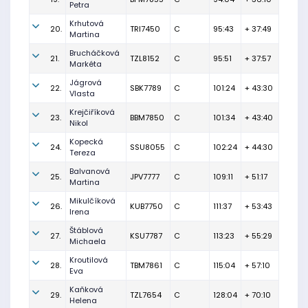
Petra
Krhutová
20.
TRI7450
C
95:43
+ 37:49
Martina
Brucháčková
21.
TZL8152
C
95:51
+ 37:57
Markéta
Jágrová
22.
SBK7789
C
101:24
+ 43:30
Vlasta
Krejčiříková
23.
BBM7850
C
101:34
+ 43:40
Nikol
Kopecká
24.
SSU8055
C
102:24
+ 44:30
Tereza
Balvanová
25.
JPV7777
C
109:11
+ 51:17
Martina
Mikulčíková
26.
KUB7750
C
111:37
+ 53:43
Irena
Štáblová
27.
KSU7787
C
113:23
+ 55:29
Michaela
Kroutilová
28.
TBM7861
C
115:04
+ 57:10
Eva
Kaňková
29.
TZL7654
C
128:04
+ 70:10
Helena