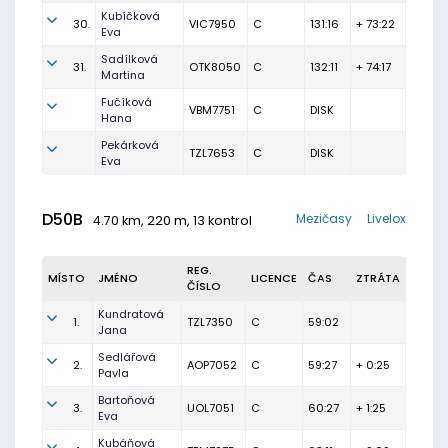
Kubíčková
30.
VIC7950
C
131:16
+ 73:22
Eva
Sadílková
31.
OTK8050
C
132:11
+ 74:17
Martina
Fučíková
VBM7751
C
DISK
Hana
Pekárková
TZL7653
C
DISK
Eva
D50B
Mezičasy
Livelox
4.70 km, 220 m, 13 kontrol
REG.
MÍSTO
JMÉNO
LICENCE
ČAS
ZTRÁTA
ČÍSLO
Kundratová
1.
TZL7350
C
59:02
Jana
Sedlářová
2.
AOP7052
C
59:27
+ 0:25
Pavla
Bartoňová
3.
UOL7051
C
60:27
+ 1:25
Eva
Kubáňová