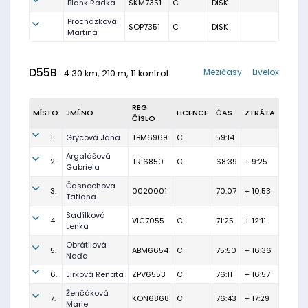
Blank Radka
SKM7351
C
DISK
Procházková
SOP7351
C
DISK
Martina
D55B
Mezičasy
Livelox
4.30 km, 210 m, 11 kontrol
REG.
MÍSTO
JMÉNO
LICENCE
ČAS
ZTRÁTA
ČÍSLO
1.
Grycová Jana
TBM6969
C
59:14
Argalášová
2.
TRI6850
C
68:39
+ 9:25
Gabriela
Časnochova
3.
0020001
70:07
+ 10:53
Tatiana
Sadílková
4.
VIC7055
C
71:25
+ 12:11
Lenka
Obrátilová
5.
ABM6654
C
75:50
+ 16:36
Naďa
6.
Jirková Renata
ZPV6553
C
76:11
+ 16:57
Ženčáková
7.
KON6868
C
76:43
+ 17:29
Marie