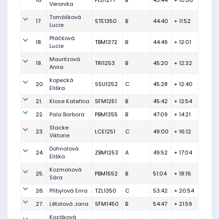
16.
PLU1277
B
43:44
+ 10:56
Veronika
Tomášková
17.
STE1350
B
44:40
+ 11:52
Lucie
Ptáčková
18.
TBM1372
B
44:49
+ 12:01
Lucie
Mauritzová
19.
TRI1253
B
45:20
+ 12:32
Anna
Kopecká
20.
SSU1252
C
45:28
+ 12:40
Eliška
21.
Klose Kateřina
SFM1251
B
45:42
+ 12:54
22.
Pala Barbora
PBM1355
B
47:09
+ 14:21
Stacke
23.
LCE1251
C
49:00
+ 16:12
Viktorie
Dohnalová
24.
ZBM1253
A
49:52
+ 17:04
Eliška
Kozmonová
25.
PBM1552
B
51:04
+ 18:16
Sára
26.
Přibylová Ema
TZL1350
C
53:42
+ 20:54
27.
Létalová Jana
SFM1450
B
54:47
+ 21:59
Kozáková