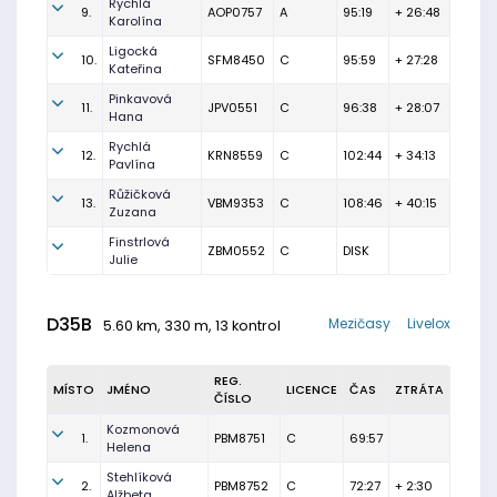
Rychlá
9.
AOP0757
A
95:19
+ 26:48
Karolína
Ligocká
10.
SFM8450
C
95:59
+ 27:28
Kateřina
Pinkavová
11.
JPV0551
C
96:38
+ 28:07
Hana
Rychlá
12.
KRN8559
C
102:44
+ 34:13
Pavlína
Růžičková
13.
VBM9353
C
108:46
+ 40:15
Zuzana
Finstrlová
ZBM0552
C
DISK
Julie
D35B
Mezičasy
Livelox
5.60 km, 330 m, 13 kontrol
REG.
MÍSTO
JMÉNO
LICENCE
ČAS
ZTRÁTA
ČÍSLO
Kozmonová
1.
PBM8751
C
69:57
Helena
Stehlíková
2.
PBM8752
C
72:27
+ 2:30
Alžbeta