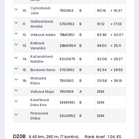
Cymorková
10.
TRI0953
B
80:16
+ 16:37
Julie
Gottwaldová
11.
STE0952
B
81:12
+ 17:33
Amálie
12.
Vrbková Adéla
TBM0851
B
83:46
+ 20:07
Rotková
13.
ZBM0854
B
88:50
+ 25:11
Veronika
Kočandrlová
14.
KSU0979
B
92:06
+ 28:27
Natálie
15.
Burdová Hana
STE0852
B
92:34
+ 28:55
Walaská
16.
TRI0950
B
101:58
+ 38:19
Klára
Volkova Maja
TRI0959
A
DISK
Kolaříková
SKM0951
B
DISK
Erika Kira
Pinkavová
SSU0852
B
DISK
Eliška
D20B
6.40 km, 280 m, 17 kontrol,
Rank. koef.
: 1.04, KS