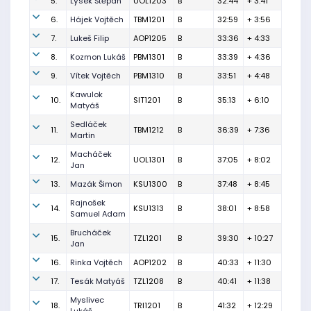
5.
Lýsek Štěpán
UOL1203
B
32:44
+ 3:41
6.
Hájek Vojtěch
TBM1201
B
32:59
+ 3:56
7.
Lukeš Filip
AOP1205
B
33:36
+ 4:33
8.
Kozmon Lukáš
PBM1301
B
33:39
+ 4:36
9.
Vítek Vojtěch
PBM1310
B
33:51
+ 4:48
Kawulok
10.
SIT1201
B
35:13
+ 6:10
Matyáš
Sedláček
11.
TBM1212
B
36:39
+ 7:36
Martin
Macháček
12.
UOL1301
B
37:05
+ 8:02
Jan
13.
Mazák Šimon
KSU1300
B
37:48
+ 8:45
Rajnošek
14.
KSU1313
B
38:01
+ 8:58
Samuel Adam
Brucháček
15.
TZL1201
B
39:30
+ 10:27
Jan
16.
Rinka Vojtěch
AOP1202
B
40:33
+ 11:30
17.
Tesák Matyáš
TZL1208
B
40:41
+ 11:38
Myslivec
18.
TRI1201
B
41:32
+ 12:29