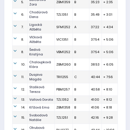
5.
ZBM1359
B
35:23
+ 2:35
Zora
Chodúrová
6.
TZL1351
B
35:49
+ 3:01
Elena
Ligocká
7.
SFM1252
A
37:22
+ 4:34
Alžběta
Vlčková
8.
VIC1351
B
37:54
+ 5:06
Alžběta
Šedivá
8.
VBM1252
B
37:54
+ 5:06
Kristýna
Chaloupková
10.
ZBM1260
B
38:53
+ 6:05
Klára
Duspiva
11.
TRI1255
C
40:44
+ 7:56
Magda
Stašková
12.
PBM1257
B
40:58
+ 8:10
Tereza
13.
Vallová Dorota
TZL1352
B
41:00
+ 8:12
14.
Křížová Ema
ZBM1358
B
41:06
+ 8:18
Svobodová
15.
TZL1251
B
42:16
+ 9:28
Natálie
Otrubová