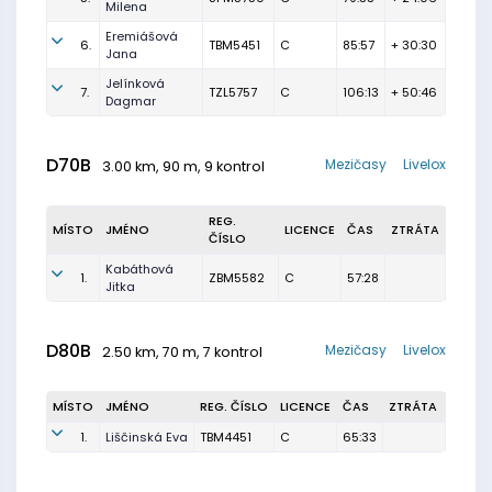
Milena
Eremiášová
6.
TBM5451
C
85:57
+ 30:30
Jana
Jelínková
7.
TZL5757
C
106:13
+ 50:46
Dagmar
D70B
Mezičasy
Livelox
3.00 km, 90 m, 9 kontrol
REG.
MÍSTO
JMÉNO
LICENCE
ČAS
ZTRÁTA
ČÍSLO
Kabáthová
1.
ZBM5582
C
57:28
Jitka
D80B
Mezičasy
Livelox
2.50 km, 70 m, 7 kontrol
MÍSTO
JMÉNO
REG. ČÍSLO
LICENCE
ČAS
ZTRÁTA
1.
Liščinská Eva
TBM4451
C
65:33