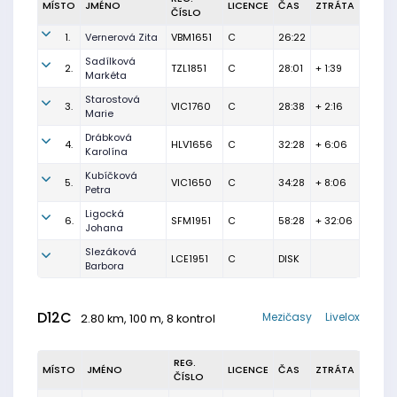
MÍSTO
JMÉNO
LICENCE
ČAS
ZTRÁTA
ČÍSLO
1.
Vernerová Zita
VBM1651
C
26:22
Sadílková
2.
TZL1851
C
28:01
+ 1:39
Markéta
Starostová
3.
VIC1760
C
28:38
+ 2:16
Marie
Drábková
4.
HLV1656
C
32:28
+ 6:06
Karolína
Kubíčková
5.
VIC1650
C
34:28
+ 8:06
Petra
Ligocká
6.
SFM1951
C
58:28
+ 32:06
Johana
Slezáková
LCE1951
C
DISK
Barbora
D12C
Mezičasy
Livelox
2.80 km, 100 m, 8 kontrol
REG.
MÍSTO
JMÉNO
LICENCE
ČAS
ZTRÁTA
ČÍSLO