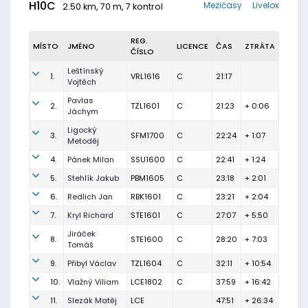
H10C
Mezičasy
Livelox
2.50 km, 70 m, 7 kontrol
REG.
MÍSTO
JMÉNO
LICENCE
ČAS
ZTRÁTA
ČÍSLO
Leštínský
1.
VRL1616
C
21:17
Vojtěch
Pavlas
2.
TZL1601
C
21:23
+ 0:06
Jáchym
Ligocký
3.
SFM1700
C
22:24
+ 1:07
Metoděj
4.
Pánek Milan
SSU1600
C
22:41
+ 1:24
5.
Stehlík Jakub
PBM1605
C
23:18
+ 2:01
6.
Redlich Jan
RBK1601
C
23:21
+ 2:04
7.
Kryl Richard
STE1601
C
27:07
+ 5:50
Jiráček
8.
STE1600
C
28:20
+ 7:03
Tomáš
9.
Přibyl Václav
TZL1604
C
32:11
+ 10:54
10.
Vlažný Viliam
LCE1802
C
37:59
+ 16:42
11.
Slezák Matěj
LCE
47:51
+ 26:34