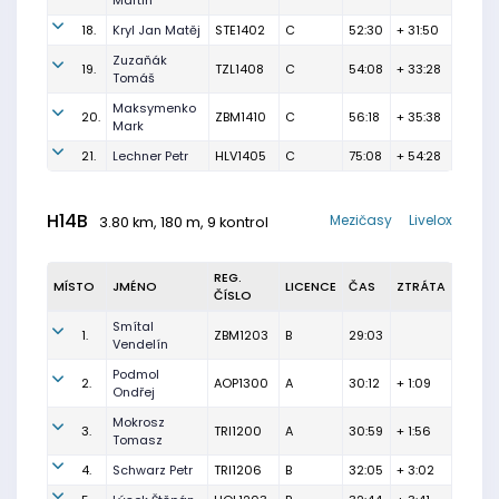
Martin
18.
Kryl Jan Matěj
STE1402
C
52:30
+ 31:50
Zuzaňák
19.
TZL1408
C
54:08
+ 33:28
Tomáš
Maksymenko
20.
ZBM1410
C
56:18
+ 35:38
Mark
21.
Lechner Petr
HLV1405
C
75:08
+ 54:28
H14B
Mezičasy
Livelox
3.80 km, 180 m, 9 kontrol
REG.
MÍSTO
JMÉNO
LICENCE
ČAS
ZTRÁTA
ČÍSLO
Smítal
1.
ZBM1203
B
29:03
Vendelín
Podmol
2.
AOP1300
A
30:12
+ 1:09
Ondřej
Mokrosz
3.
TRI1200
A
30:59
+ 1:56
Tomasz
4.
Schwarz Petr
TRI1206
B
32:05
+ 3:02