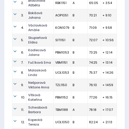
Broschová
2.
RBK1151
A
65:05
+ 3:54
Alžběta
Bokišová
3.
AOP1051
B
70:21
+ 9:10
Johana
Václavková
4.
KON1079
B
71:09
+ 9:58
Amálie
Skupieńová
5.
SIT1151
B
72:07
+ 10:56
Eliška
Kadlecová
6.
PBM1053
B
73:25
+ 12:14
Jolana
7.
Fučíková Ema
VBM1151
B
74:25
+ 13:14
Malasková
8.
UOL1053
B
75:37
+ 14:26
Linda
Nešporová
9.
TZL1150
B
76:10
+ 14:59
Viktorie Anna
Vítková
10.
PBM1152
B
77:26
+ 16:15
Kateřina
Schwabová
11.
TBM1188
A
78:18
+ 17:07
Barbora
Kopecká
12.
UOL1050
B
82:24
+ 21:13
Tereza