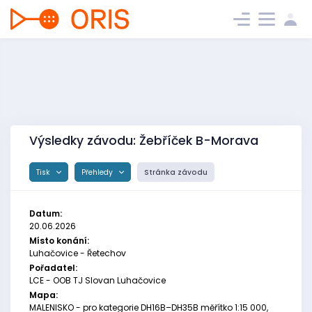
Výsledky závodu: Žebříček B-Morava
Tisk
Přehledy
Stránka závodu
Datum:
20.06.2026
Místo konání:
Luhačovice - Řetechov
Pořadatel:
LCE - OOB TJ Slovan Luhačovice
Mapa:
MALENISKO - pro kategorie DH16B–DH35B měřítko 1:15 000,