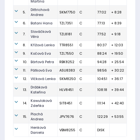
Martina
Dittrichová
5.
SKM7750
C
77:02
+ 8:28
Andrea
6.
Batani Hana
TZL7351
C
77:13
+ 8:39
Slováčková
7.
TZL8181
C
77:52
+ 9:18
Věra
8.
Křížová Lenka
TTR8551
C
80:37
+ 12:03
9.
Kočová Eva
TZL7550
C
88:24
+ 19:50
10.
Bártová Petra
RBK8252
C
94:28
+ 25:54
11.
Pátková Eva
ASU8383
C
98:56
+ 30:22
12.
Vlčková Lenka
SKM8250
C
104:51
+ 36:17
Drábková
13.
HLV8451
C
108:18
+ 39:44
Kateřina
Kawuloková
14.
SIT8451
C
111:14
+ 42:40
Zdeňka
Plachá
15.
JPV7676
C
122:29
+ 53:55
Andrea
Henková
VBM8255
C
DISK
Daniela