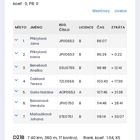
koef.: 0, PB: 0
Mezičasy
Livelox
REG.
MÍSTO
JMÉNO
LICENCE
ČAS
ZTRÁTA
ČÍSLO
Přikrylová
1.
JPV0652
B
86:07
Jana
Přikrylová
2.
JPV0653
B
86:29
+ 0:22
Ivana
Benešová
3.
SSU0755
B
98:48
+ 12:41
Anežka
Čablová
4.
TZL0656
B
103:43
+ 17:36
Tereza
5.
Gallo Natálie
AOP0652
A
107:45
+ 21:38
Balvanová
6.
JPV0750
B
114:48
+ 28:41
Vendula
Matoušková
7.
STE0751
B
119:14
+ 33:07
Johana
D21B
7.40 km, 360 m, 17 kontrol,
Rank. koef.
: 1.04, KS