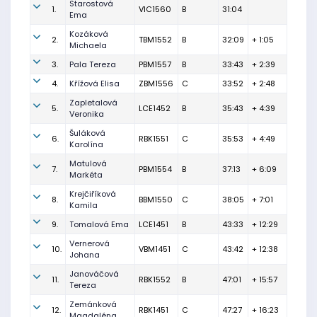
Starostová
1.
VIC1560
B
31:04
Ema
Kozáková
2.
TBM1552
B
32:09
+ 1:05
Michaela
3.
Pala Tereza
PBM1557
B
33:43
+ 2:39
4.
Křížová Elisa
ZBM1556
C
33:52
+ 2:48
Zapletalová
5.
LCE1452
B
35:43
+ 4:39
Veronika
Šuláková
6.
RBK1551
C
35:53
+ 4:49
Karolína
Matulová
7.
PBM1554
B
37:13
+ 6:09
Markéta
Krejčiříková
8.
BBM1550
C
38:05
+ 7:01
Kamila
9.
Tomalová Ema
LCE1451
B
43:33
+ 12:29
Vernerová
10.
VBM1451
C
43:42
+ 12:38
Johana
Janováčová
11.
RBK1552
B
47:01
+ 15:57
Tereza
Zemánková
12.
RBK1451
C
47:27
+ 16:23
Magdaléna