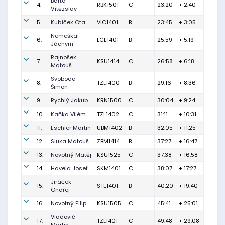
Bárta
4.
RBK1501
C
23:20
+ 2:40
Vítězslav
5.
Kubíček Ota
VIC1401
B
23:45
+ 3:05
Nemeškal
6.
LCE1401
B
25:59
+ 5:19
Jáchym
Rajnošek
7.
KSU1414
C
26:58
+ 6:18
Matouš
Svoboda
8.
TZL1400
B
29:16
+ 8:36
Šimon
9.
Rychlý Jakub
KRN1500
C
30:04
+ 9:24
10.
Kaňka Vilém
TZL1402
C
31:11
+ 10:31
11.
Eschler Martin
UBM1402
B
32:05
+ 11:25
12.
Sluka Matouš
ZBM1414
B
37:27
+ 16:47
13.
Novotný Matěj
KSU1525
C
37:38
+ 16:58
14.
Havela Josef
SKM1401
C
38:07
+ 17:27
Jiráček
15.
STE1401
B
40:20
+ 19:40
Ondřej
16.
Novotný Filip
KSU1505
C
45:41
+ 25:01
Vladovič
17.
TZL1401
C
49:48
+ 29:08