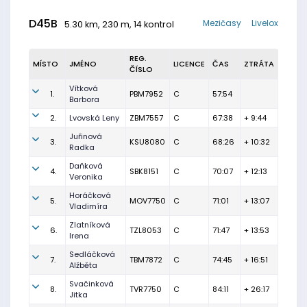
D45B
Mezičasy
Livelox
5.30 km, 230 m, 14 kontrol
REG.
MÍSTO
JMÉNO
LICENCE
ČAS
ZTRÁTA
ČÍSLO
Vítková
1.
PBM7952
C
57:54
Barbora
2.
Lvovská Leny
ZBM7557
C
67:38
+ 9:44
Juřinová
3.
KSU8080
C
68:26
+ 10:32
Radka
Daňková
4.
SBK8151
C
70:07
+ 12:13
Veronika
Horáčková
5.
MOV7750
C
71:01
+ 13:07
Vladimíra
Zlatníková
6.
TZL8053
C
71:47
+ 13:53
Irena
Sedláčková
7.
TBM7872
C
74:45
+ 16:51
Alžběta
Svačinková
8.
TVR7750
C
84:11
+ 26:17
Jitka