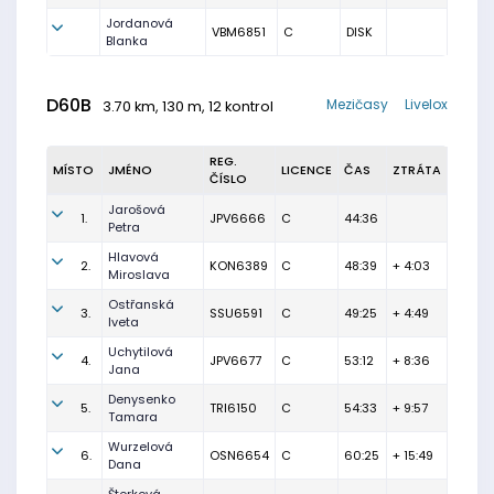
Jordanová
VBM6851
C
DISK
Blanka
D60B
Mezičasy
Livelox
3.70 km, 130 m, 12 kontrol
REG.
MÍSTO
JMÉNO
LICENCE
ČAS
ZTRÁTA
ČÍSLO
Jarošová
1.
JPV6666
C
44:36
Petra
Hlavová
2.
KON6389
C
48:39
+ 4:03
Miroslava
Ostřanská
3.
SSU6591
C
49:25
+ 4:49
Iveta
Uchytilová
4.
JPV6677
C
53:12
+ 8:36
Jana
Denysenko
5.
TRI6150
C
54:33
+ 9:57
Tamara
Wurzelová
6.
OSN6654
C
60:25
+ 15:49
Dana