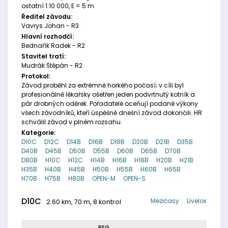
ostatní 1:10 000, E = 5 m
Ředitel závodu:
Vavrys Johan - R3
Hlavní rozhodčí:
Bednařík Radek - R2
Stavitel tratí:
Mudrák Štěpán - R2
Protokol:
Závod proběhl za extrémně horkého počasí; v cíli byl
profesionálně lékařsky ošetřen jeden podvrtnutý kotník a
pár drobných oděrek. Pořadatelé oceňují podané výkony
všech závodníků, kteří úspěšně dnešní závod dokončili. HR
schválil závod v plném rozsahu.
Kategorie:
D10C
D12C
D14B
D16B
D18B
D20B
D21B
D35B
D40B
D45B
D50B
D55B
D60B
D65B
D70B
D80B
H10C
H12C
H14B
H16B
H18B
H20B
H21B
H35B
H40B
H45B
H50B
H55B
H60B
H65B
H70B
H75B
H80B
OPEN-M
OPEN-S
D10C
Mezičasy
Livelox
2.60 km, 70 m, 8 kontrol
REG.