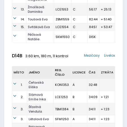
Žmolíková
13.
LCE1553
C
56:17
+ 25:13
Dominika
14.
Toušová Eva
ZBM1559
C
82:44
+ 51:40
15.
Svitáková Eva
LCE1554
C
84:51
+ 53:47
Pěčková
SKM1550
C
DISK
Natálie
D14B
Mezičasy
Livelox
3.60 km, 180 m, 11 kontrol
REG.
MÍSTO
JMÉNO
LICENCE
ČAS
ZTRÁTA
ČÍSLO
Čeřovská
1.
KON1353
A
32:48
Eliška
Slámová
2.
LCE1253
B
34:09
+ 1:21
Emílie Inka
Šťastná
3.
TBM1384
B
34:11
+ 1:23
Vendula
3.
Létalová Eva
SFM1250
A
34:11
+ 1:23
Balcarová