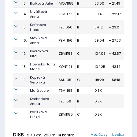
13.
Biolková Julie
MOV1155
B
83:00
+ 21:49
Urválková
14.
TBM1177
B
83:48
+ 22:37
Anna
Kořenová
15.
TZL1050
B
84:12
+ 23:01
Hana
Slavíková
16.
PBM1156
B
89:04
+ 27:53
Anna
Dvořáková
17.
ZBM1158
C
104:08
+ 42:57
Dita
Lipenská Jana
18.
KON1191
B
104:25
+ 43:14
Marie
Kopecká
19.
SSU1051
C
119:29
+ 58:18
Veronika
Malá Lucie
TBM1165
B
DISK
Svobodová
TZL1156
B
DISK
Aneta
Pařízková
ZBM1150
C
DISK
Eliška
D18B
Mezičasy
Livelox
5.70 km, 250 m, 14 kontrol