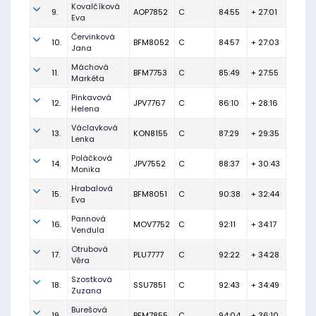
Kovalčíková
9.
AOP7852
C
84:55
+ 27:01
Eva
Červinková
10.
BFM8052
C
84:57
+ 27:03
Jana
Máchová
11.
BFM7753
C
85:49
+ 27:55
Markéta
Pinkavová
12.
JPV7767
C
86:10
+ 28:16
Helena
Václavková
13.
KON8155
C
87:29
+ 29:35
Lenka
Poláčková
14.
JPV7552
C
88:37
+ 30:43
Monika
Hrabalová
15.
BFM8051
C
90:38
+ 32:44
Eva
Pannová
16.
MOV7752
C
92:11
+ 34:17
Vendula
Otrubová
17.
PLU7777
C
92:22
+ 34:28
Věra
Szostková
18.
SSU7851
C
92:43
+ 34:49
Zuzana
Burešová
19.
BFM7855
C
94:04
+ 36:10