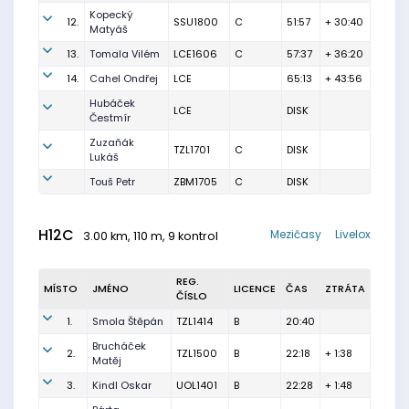
Kopecký
12.
SSU1800
C
51:57
+ 30:40
Matyáš
13.
Tomala Vilém
LCE1606
C
57:37
+ 36:20
14.
Cahel Ondřej
LCE
65:13
+ 43:56
Hubáček
LCE
DISK
Čestmír
Zuzaňák
TZL1701
C
DISK
Lukáš
Touš Petr
ZBM1705
C
DISK
H12C
Mezičasy
Livelox
3.00 km, 110 m, 9 kontrol
REG.
MÍSTO
JMÉNO
LICENCE
ČAS
ZTRÁTA
ČÍSLO
1.
Smola Štěpán
TZL1414
B
20:40
Brucháček
2.
TZL1500
B
22:18
+ 1:38
Matěj
3.
Kindl Oskar
UOL1401
B
22:28
+ 1:48