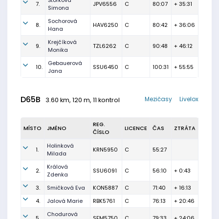
Štorková
7.
JPV6556
C
80:07
+ 35:31
Simona
Sochorová
8.
HAV6250
C
80:42
+ 36:06
Hana
Krejčíková
9.
TZL6262
C
90:48
+ 46:12
Monika
Gebauerová
10.
SSU6450
C
100:31
+ 55:55
Jana
D65B
Mezičasy
Livelox
3.60 km, 120 m, 11 kontrol
REG.
MÍSTO
JMÉNO
LICENCE
ČAS
ZTRÁTA
ČÍSLO
Holinková
1.
KRN5950
C
55:27
Milada
Králová
2.
SSU6091
C
56:10
+ 0:43
Zdenka
3.
Smičková Eva
KON5887
C
71:40
+ 16:13
4.
Jalová Marie
RBK5761
C
76:13
+ 20:46
Chodurová
5.
SFM5750
C
79:33
+ 24:06