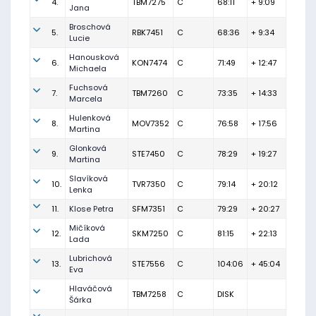
4.
TBM7275
C
68:11
+ 9:09
Jana
Broschová
5.
RBK7451
C
68:36
+ 9:34
Lucie
Hanousková
6.
KON7474
C
71:49
+ 12:47
Michaela
Fuchsová
7.
TBM7260
C
73:35
+ 14:33
Marcela
Hulenková
8.
MOV7352
C
76:58
+ 17:56
Martina
Glonková
9.
STE7450
C
78:29
+ 19:27
Martina
Slavíková
10.
TVR7350
C
79:14
+ 20:12
Lenka
11.
Klose Petra
SFM7351
C
79:29
+ 20:27
Mičíková
12.
SKM7250
C
81:15
+ 22:13
Lada
Lubrichová
13.
STE7556
C
104:06
+ 45:04
Eva
Hlaváčová
TBM7258
C
DISK
Šárka