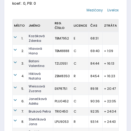
koef.: 0, PB: 0
Mezičasy
Livelox
REG.
MÍSTO
JMÉNO
LICENCE
ČAS
ZTRÁTA
ČÍSLO
Kozáková
1.
TBM7952
E
68:31
Zdenka
Hlavová
2.
TBM8888
C
69:40
+ 1:09
Hana
Batani
3.
TZL0551
C
84:44
+ 16:13
Valentina
Hiklová
4.
ZBM8350
R
84:54
+ 16:23
Natalia
Weissová
5.
EKP8751
C
89:18
+ 20:47
Zuzana
Janečková
6.
PLU0452
C
90:36
+ 22:05
Adéla
7.
Bruková Petra
TRI0450
C
92:35
+ 24:04
Stehlíková
8.
LPU9053
R
93:14
+ 24:43
Jana