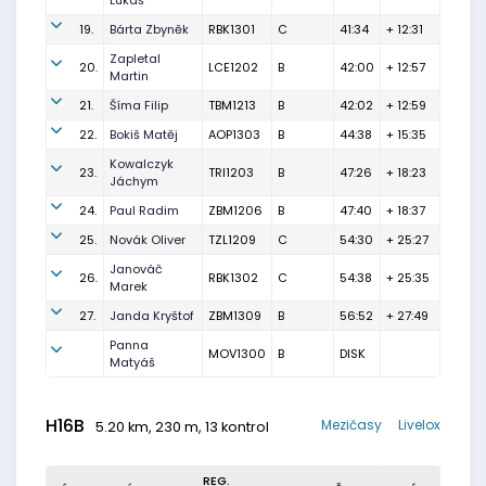
Lukáš
19.
Bárta Zbyněk
RBK1301
C
41:34
+ 12:31
Zapletal
20.
LCE1202
B
42:00
+ 12:57
Martin
21.
Šíma Filip
TBM1213
B
42:02
+ 12:59
22.
Bokiš Matěj
AOP1303
B
44:38
+ 15:35
Kowalczyk
23.
TRI1203
B
47:26
+ 18:23
Jáchym
24.
Paul Radim
ZBM1206
B
47:40
+ 18:37
25.
Novák Oliver
TZL1209
C
54:30
+ 25:27
Janováč
26.
RBK1302
C
54:38
+ 25:35
Marek
27.
Janda Kryštof
ZBM1309
B
56:52
+ 27:49
Panna
MOV1300
B
DISK
Matyáš
H16B
Mezičasy
Livelox
5.20 km, 230 m, 13 kontrol
REG.