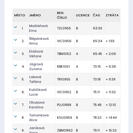
REG.
MÍSTO
JMÉNO
LICENCE
ČAS
ZTRÁTA
ČÍSLO
Mašláňová
1.
TZL0955
B
63:39
Ema
Štěpánková
2.
VIC0956
B
65:34
+ 1:55
Anna
Eliášová
3.
TBM1052
A
65:45
+ 2:06
Viktorie
Jágrová
4.
RBK1051
A
70:15
+ 6:36
Zuzana
Labová
5.
TRI0955
B
73:18
+ 9:39
Taťána
Kubíčková
6.
VIC0952
B
75:11
+ 11:32
Lucie
Otrubová
7.
PLU0888
B
75:49
+ 12:10
Karolína
Tomanková
8.
KSU0959
B
78:23
+ 14:44
Alice
Janíková
9.
ZBM0862
B
79:11
+ 15:32
Anna