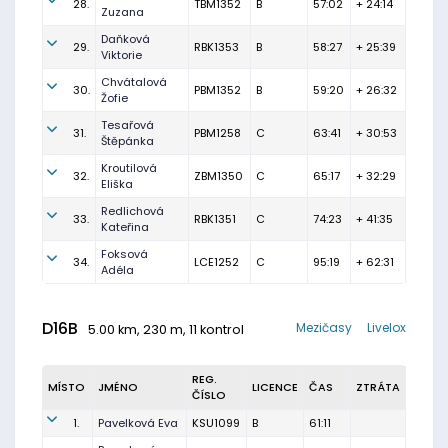
28.
TBM1352
B
57:02
+ 24:14
Zuzana
Daňková
29.
RBK1353
B
58:27
+ 25:39
Viktorie
Chvátalová
30.
PBM1352
B
59:20
+ 26:32
Žofie
Tesařová
31.
PBM1258
C
63:41
+ 30:53
Štěpánka
Kroutilová
32.
ZBM1350
C
65:17
+ 32:29
Eliška
Redlichová
33.
RBK1351
C
74:23
+ 41:35
Kateřina
Foksová
34.
LCE1252
C
95:19
+ 62:31
Adéla
D16B
Mezičasy
Livelox
5.00 km, 230 m, 11 kontrol
REG.
MÍSTO
JMÉNO
LICENCE
ČAS
ZTRÁTA
ČÍSLO
1.
Pavelková Eva
KSU1099
B
61:11