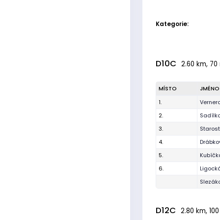
Kategorie:
D10C
2.60 km, 70 
MÍSTO
JMÉNO
1.
Vernero
2.
Sadílk
3.
Staros
4.
Drábko
5.
Kubíčk
6.
Ligock
Slezák
D12C
2.80 km, 100