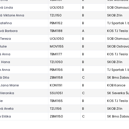
á Linda
UOL1053
B
SOB Olomouc
á Viktorie Anna
TZL1150
B
SKOB Zlín
Kateřina
PBM1152
B
TJ Spartak 1.
vá Barbora
TBM1188
A
KOS TJ Tesla 
Tereza
UOL1050
B
SOB Olomouc
Julie
MOV1155
B
SKOB Ostrav
á Anna
TBM1177
B
KOS TJ Tesla 
á Hana
TZL1050
B
SKOB Zlín
á Anna
PBM1156
B
TJ Spartak 1.
á Dita
ZBM1158
C
SK Brno Žabo
 Jana Marie
KON1191
B
KOB Konice
Veronika
SSU1051
C
SK Severka Š
ie
TBM1165
B
KOS TJ Tesla 
vá Aneta
TZL1156
B
SKOB Zlín
 Eliška
ZBM1150
C
SK Brno Žabo