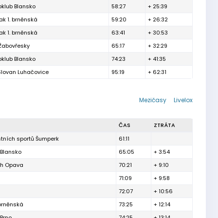
oklub Blansko
58:27
+ 25:39
ak 1. brněnská
59:20
+ 26:32
ak 1. brněnská
63:41
+ 30:53
 Žabovřesky
65:17
+ 32:29
oklub Blansko
74:23
+ 41:35
Slovan Luhačovice
95:19
+ 62:31
Mezičasy
Livelox
ČAS
ZTRÁTA
stních sportů Šumperk
61:11
 Blansko
65:05
+ 3:54
ěh Opava
70:21
+ 9:10
71:09
+ 9:58
72:07
+ 10:56
 brněnská
73:25
+ 12:14
Brno
74:25
+ 13:14