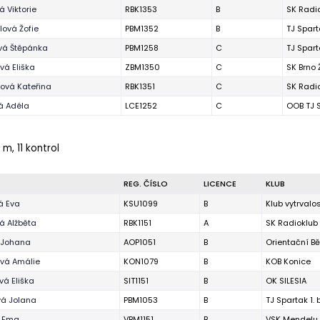
 Viktorie
RBK1353
B
SK Radi
ová Žofie
PBM1352
B
TJ Spart
vá Štěpánka
PBM1258
C
TJ Spart
ová Eliška
ZBM1350
C
SK Brno
ová Kateřina
RBK1351
C
SK Radi
á Adéla
LCE1252
C
OOB TJ 
 m, 11 kontrol
REG. ČÍSLO
LICENCE
KLUB
á Eva
KSU1099
B
Klub vytrvalo
á Alžběta
RBK1151
A
SK Radioklub
 Johana
AOP1051
B
Orientační B
vá Amálie
KON1079
B
KOB Konice
vá Eliška
SIT1151
B
OK SILESIA
á Jolana
PBM1053
B
TJ Spartak 1.
á Ema
VBM1151
B
VSK Mendelu 