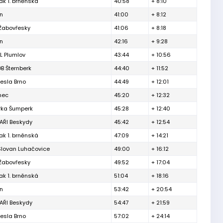
ak 1. brněnská
40:58
+ 8:10
ín
41:00
+ 8:12
 Žabovřesky
41:06
+ 8:18
ín
42:16
+ 9:28
L Plumlov
43:44
+ 10:56
B Šternberk
44:40
+ 11:52
esla Brno
44:49
+ 12:01
inec
45:20
+ 12:32
rka Šumperk
45:28
+ 12:40
ŘI Beskydy
45:42
+ 12:54
ak 1. brněnská
47:09
+ 14:21
Slovan Luhačovice
49:00
+ 16:12
 Žabovřesky
49:52
+ 17:04
ak 1. brněnská
51:04
+ 18:16
ín
53:42
+ 20:54
ŘI Beskydy
54:47
+ 21:59
esla Brno
57:02
+ 24:14