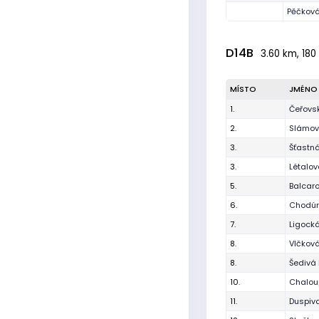
Pěčková
D14B
3.60 km, 180 
MÍSTO
JMÉNO
1.
Čeřovsk
2.
Slámová
3.
Šťastn
3.
Létalov
5.
Balcar
6.
Chodúr
7.
Ligocká
8.
Vlčková
8.
Šedivá 
10.
Chalou
11.
Duspiv