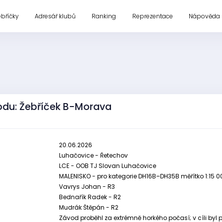
ebříčky
Adresář klubů
Ranking
Reprezentace
Nápověda
odu: Žebříček B-Morava
20.06.2026
Luhačovice - Řetechov
LCE - OOB TJ Slovan Luhačovice
MALENISKO - pro kategorie DH16B–DH35B měřítko 1:15 000
Vavrys Johan - R3
Bednařík Radek - R2
Mudrák Štěpán - R2
Závod proběhl za extrémně horkého počasí; v cíli byl p