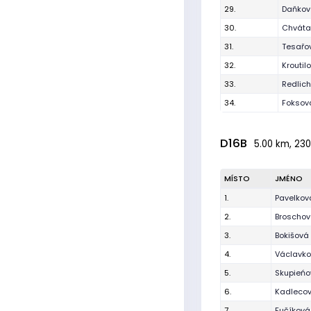
29.
Daňková
30.
Chvátal
31.
Tesařo
32.
Kroutil
33.
Redlich
34.
Foksov
D16B
5.00 km, 230
MÍSTO
JMÉNO
1.
Pavelkov
2.
Broschov
3.
Bokišová
4.
Václavko
5.
Skupieńo
6.
Kadlecov
7.
Fučíkov