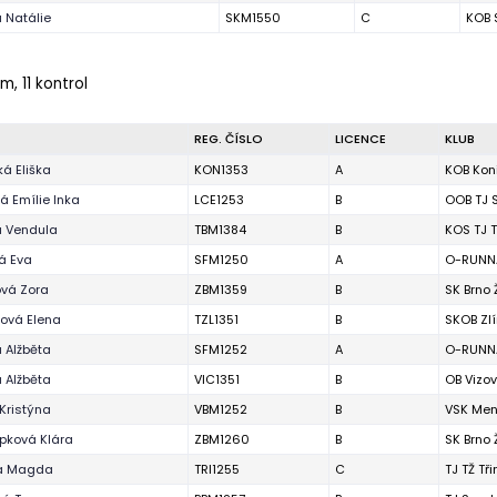
 Natálie
SKM1550
C
KOB 
m, 11 kontrol
REG. ČÍSLO
LICENCE
KLUB
á Eliška
KON1353
A
KOB Kon
 Emílie Inka
LCE1253
B
OOB TJ 
á Vendula
TBM1384
B
KOS TJ T
á Eva
SFM1250
A
O-RUNNA
ová Zora
ZBM1359
B
SK Brno
ová Elena
TZL1351
B
SKOB Zl
 Alžběta
SFM1252
A
O-RUNNA
 Alžběta
VIC1351
B
OB Vizov
Kristýna
VBM1252
B
VSK Men
pková Klára
ZBM1260
B
SK Brno
a Magda
TRI1255
C
TJ TŽ Tř