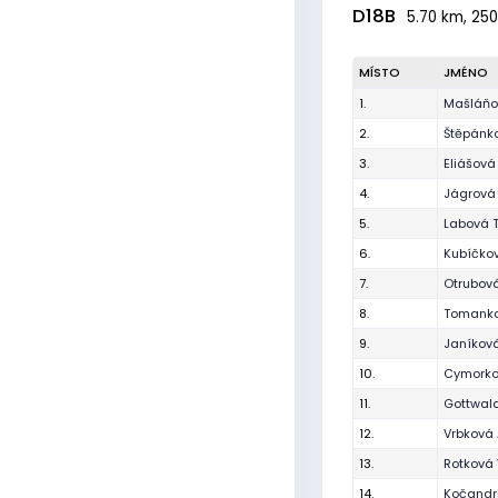
D18B
5.70 km, 250
MÍSTO
JMÉNO
1.
Mašláňo
2.
Štěpánk
3.
Eliášová 
4.
Jágrová
5.
Labová 
6.
Kubíčkov
7.
Otrubová
8.
Tomanko
9.
Janíkov
10.
Cymorko
11.
Gottwal
12.
Vrbková
13.
Rotková 
14.
Kočandrl