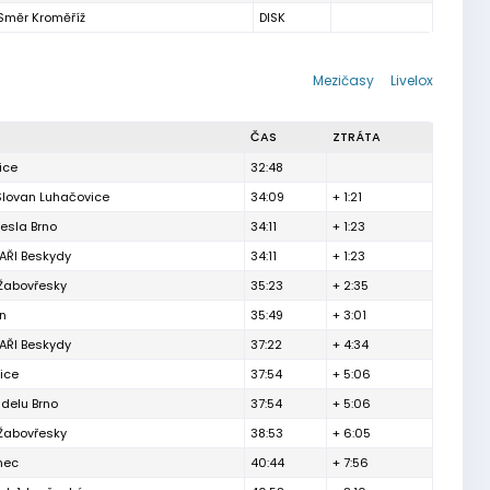
Směr Kroměříž
DISK
Mezičasy
Livelox
ČAS
ZTRÁTA
ice
32:48
Slovan Luhačovice
34:09
+ 1:21
esla Brno
34:11
+ 1:23
ŘI Beskydy
34:11
+ 1:23
 Žabovřesky
35:23
+ 2:35
ín
35:49
+ 3:01
ŘI Beskydy
37:22
+ 4:34
ice
37:54
+ 5:06
delu Brno
37:54
+ 5:06
 Žabovřesky
38:53
+ 6:05
inec
40:44
+ 7:56