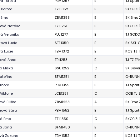
vá Tereza
PBM1257
B
TJ Spart
 Dorota
TZL1352
B
SKOB Zl
á Ema
ZBM1358
B
SK Brno
ová Natálie
TZL1251
B
SKOB Zl
vá Veronika
PLU1277
B
TJ SOKO
ová Lucie
STE1350
B
SK SKI-O
á Lucie
TBM1372
B
KOS TJ T
zová Anna
TRI1253
B
TJ TŽ Tř
 Eliška
SSU1252
C
SK Seve
ateřina
SFM1251
B
O-RUNNA
rbora
PBM1355
B
TJ Spart
Viktorie
LCE1251
C
OOB TJ 
vá Eliška
ZBM1253
A
SK Brno
ová Sára
PBM1552
B
TJ Spart
vá Ema
TZL1350
C
SKOB Zl
vá Jana
SFM1450
B
O-RUNNA
vá Zuzana
TBM1352
B
KOS TJ T