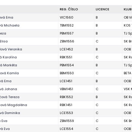
REG. ČÍSLO
LICENCE
KLUB
ová Ema
VIC1560
B
OB V
vá Michaela
TBM1552
B
KOS 
reza
PBM1557
B
TJ S
Elisa
ZBM1556
C
SK B
lová Veronika
LCE1452
B
OOB 
á Karolína
RBK1551
C
SK R
vá Markéta
PBM1554
B
TJ S
íková Kamila
BBM1550
C
BETA
vá Ema
LCE1451
B
OOB 
ová Johana
VBM1451
C
VSK 
čová Tereza
RBK1552
B
SK R
ová Magdaléna
RBK1451
C
SK R
vá Dominika
LCE1553
C
OOB 
 Eva
ZBM1559
C
SK B
vá Eva
LCE1554
C
OOB 