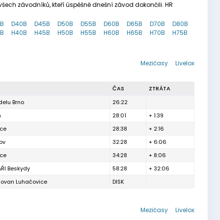
šech závodníků, kteří úspěšně dnešní závod dokončili. HR
5B
D40B
D45B
D50B
D55B
D60B
D65B
D70B
D80B
5B
H40B
H45B
H50B
H55B
H60B
H65B
H70B
H75B
Mezičasy
Livelox
ČAS
ZTRÁTA
elu Brno
26:22
n
28:01
+ 1:39
ice
28:38
+ 2:16
ov
32:28
+ 6:06
ice
34:28
+ 8:06
ŘI Beskydy
58:28
+ 32:06
lovan Luhačovice
DISK
Mezičasy
Livelox