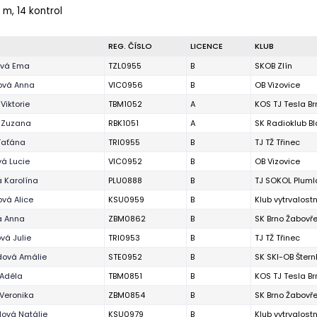
 m, 14 kontrol
REG. ČÍSLO
LICENCE
KLUB
vá Ema
TZL0955
B
SKOB Zlín
ová Anna
VIC0956
B
OB Vizovice
Viktorie
TBM1052
A
KOS TJ Tesla Br
 Zuzana
RBK1051
A
SK Radioklub B
Taťána
TRI0955
B
TJ TŽ Třinec
á Lucie
VIC0952
B
OB Vizovice
 Karolína
PLU0888
B
TJ SOKOL Pluml
vá Alice
KSU0959
B
Klub vytrvalost
á Anna
ZBM0862
B
SK Brno Žabovř
vá Julie
TRI0953
B
TJ TŽ Třinec
dová Amálie
STE0952
B
SK SKI-OB Štern
 Adéla
TBM0851
B
KOS TJ Tesla Br
Veronika
ZBM0854
B
SK Brno Žabovř
ová Natálie
KSU0979
B
Klub vytrvalost