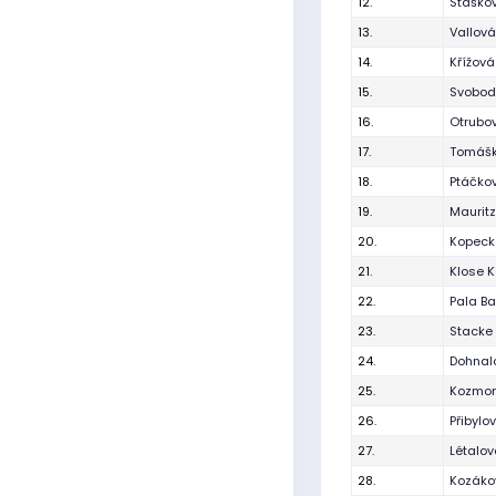
12.
Staško
13.
Vallová
14.
Křížov
15.
Svobod
16.
Otrubo
17.
Tomášk
18.
Ptáčkov
19.
Maurit
20.
Kopecká
21.
Klose K
22.
Pala Ba
23.
Stacke 
24.
Dohnalo
25.
Kozmon
26.
Přibylo
27.
Létalo
28.
Kozáko