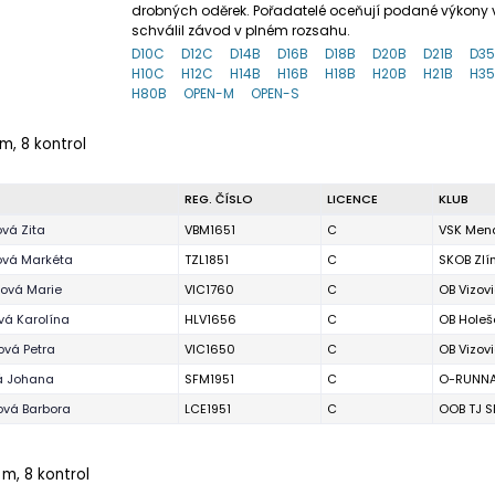
drobných oděrek. Pořadatelé oceňují podané výkony v
schválil závod v plném rozsahu.
D10C
D12C
D14B
D16B
D18B
D20B
D21B
D3
H10C
H12C
H14B
H16B
H18B
H20B
H21B
H3
H80B
OPEN-M
OPEN-S
m, 8 kontrol
REG. ČÍSLO
LICENCE
KLUB
vá Zita
VBM1651
C
VSK Mend
ová Markéta
TZL1851
C
SKOB Zlí
tová Marie
VIC1760
C
OB Vizov
vá Karolína
HLV1656
C
OB Holeš
ová Petra
VIC1650
C
OB Vizov
á Johana
SFM1951
C
O-RUNNA
ová Barbora
LCE1951
C
OOB TJ S
 m, 8 kontrol