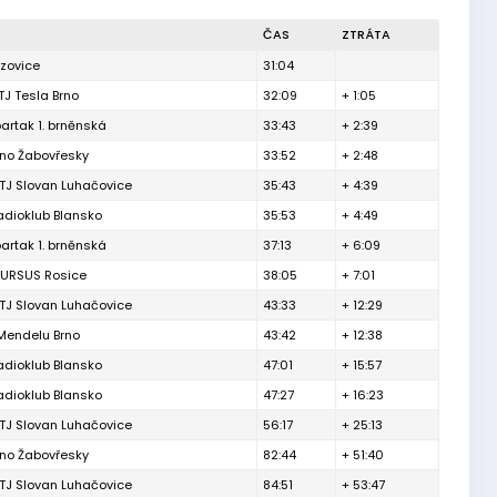
ČAS
ZTRÁTA
izovice
31:04
TJ Tesla Brno
32:09
+ 1:05
partak 1. brněnská
33:43
+ 2:39
rno Žabovřesky
33:52
+ 2:48
TJ Slovan Luhačovice
35:43
+ 4:39
adioklub Blansko
35:53
+ 4:49
partak 1. brněnská
37:13
+ 6:09
 URSUS Rosice
38:05
+ 7:01
TJ Slovan Luhačovice
43:33
+ 12:29
Mendelu Brno
43:42
+ 12:38
adioklub Blansko
47:01
+ 15:57
adioklub Blansko
47:27
+ 16:23
TJ Slovan Luhačovice
56:17
+ 25:13
rno Žabovřesky
82:44
+ 51:40
TJ Slovan Luhačovice
84:51
+ 53:47