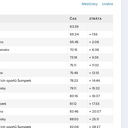
Mezičasy
Livelox
ČAS
ZTRÁTA
63:39
65:34
+ 1:55
no
65:45
+ 2:06
lansko
70:15
+ 6:36
73:18
+ 9:39
75:11
+ 11:32
ov
75:49
+ 12:10
ních sportů Šumperk
78:23
+ 14:44
esky
79:11
+ 15:32
80:16
+ 16:37
berk
81:12
+ 17:33
no
83:46
+ 20:07
esky
88:50
+ 25:11
ních sportů Šumperk
92:06
+ 28:27