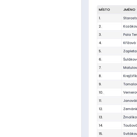
MÍSTO
JMÉNO
1.
Starost
2.
Kozáko
3.
Pala Te
4.
Křížová 
5.
Zapleta
6.
Šulákov
7.
Matulo
8.
Krejčiř
9.
Tomalo
10.
Verner
11.
Janová
12.
Zemánk
13.
Žmolíko
14.
Toušová
15.
Svitáko