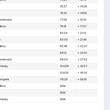
75:37
+ 14:26
76:10
+ 14:59
 brněnská
77:26
+ 16:15
Brno
78:18
+ 17:07
82:24
+ 21:13
a
83:00
+ 21:49
Brno
83:48
+ 22:37
84:12
+ 23:01
 brněnská
89:04
+ 27:53
vřesky
104:08
+ 42:57
104:25
+ 43:14
umperk
119:29
+ 58:18
Brno
DISK
DISK
vřesky
DISK