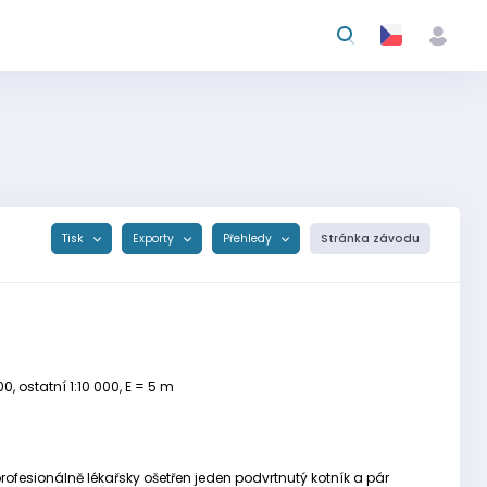
Tisk
Exporty
Přehledy
Stránka závodu
, ostatní 1:10 000, E = 5 m
rofesionálně lékařsky ošetřen jeden podvrtnutý kotník a pár