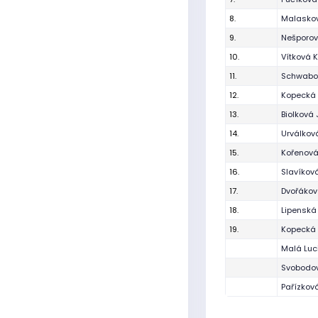
8.
Malaskov
9.
Nešporov
10.
Vítková 
11.
Schwabo
12.
Kopecká 
13.
Biolková 
14.
Urválkov
15.
Kořenov
16.
Slavíkov
17.
Dvořákov
18.
Lipenská
19.
Kopecká 
Malá Luc
Svobodo
Pařízková