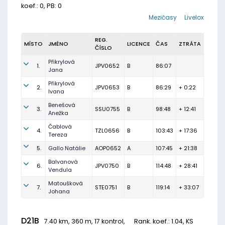
koef.: 0, PB: 0
Mezičasy
Livelox
REG.
MÍSTO
JMÉNO
LICENCE
ČAS
ZTRÁTA
ČÍSLO
Přikrylová
1.
JPV0652
B
86:07
Jana
Přikrylová
2.
JPV0653
B
86:29
+ 0:22
Ivana
Benešová
3.
SSU0755
B
98:48
+ 12:41
Anežka
Čablová
4.
TZL0656
B
103:43
+ 17:36
Tereza
5.
Gallo Natálie
AOP0652
A
107:45
+ 21:38
Balvanová
6.
JPV0750
B
114:48
+ 28:41
Vendula
Matoušková
7.
STE0751
B
119:14
+ 33:07
Johana
D21B
7.40 km, 360 m, 17 kontrol,
Rank. koef.
: 1.04, KS