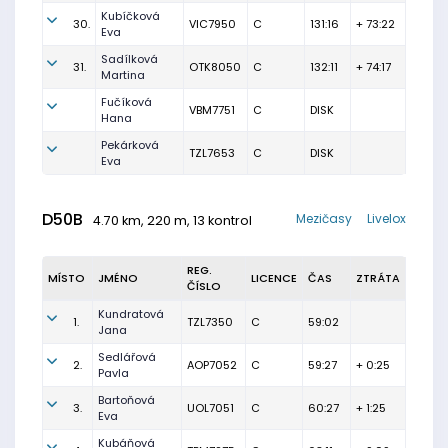
Kubíčková
30.
VIC7950
C
131:16
+ 73:22
Eva
Sadílková
31.
OTK8050
C
132:11
+ 74:17
Martina
Fučíková
VBM7751
C
DISK
Hana
Pekárková
TZL7653
C
DISK
Eva
D50B
Mezičasy
Livelox
4.70 km, 220 m, 13 kontrol
REG.
MÍSTO
JMÉNO
LICENCE
ČAS
ZTRÁTA
ČÍSLO
Kundratová
1.
TZL7350
C
59:02
Jana
Sedlářová
2.
AOP7052
C
59:27
+ 0:25
Pavla
Bartoňová
3.
UOL7051
C
60:27
+ 1:25
Eva
Kubáňová