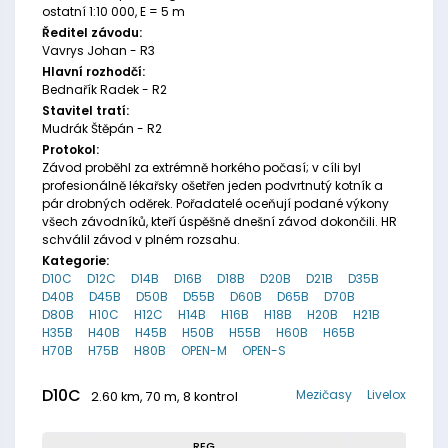
ostatní 1:10 000, E = 5 m
Ředitel závodu:
Vavrys Johan - R3
Hlavní rozhodčí:
Bednařík Radek - R2
Stavitel tratí:
Mudrák Štěpán - R2
Protokol:
Závod proběhl za extrémně horkého počasí; v cíli byl
profesionálně lékařsky ošetřen jeden podvrtnutý kotník a
pár drobných oděrek. Pořadatelé oceňují podané výkony
všech závodníků, kteří úspěšně dnešní závod dokončili. HR
schválil závod v plném rozsahu.
Kategorie:
D10C
D12C
D14B
D16B
D18B
D20B
D21B
D35B
D40B
D45B
D50B
D55B
D60B
D65B
D70B
D80B
H10C
H12C
H14B
H16B
H18B
H20B
H21B
H35B
H40B
H45B
H50B
H55B
H60B
H65B
H70B
H75B
H80B
OPEN-M
OPEN-S
D10C
Mezičasy
Livelox
2.60 km, 70 m, 8 kontrol
REG.