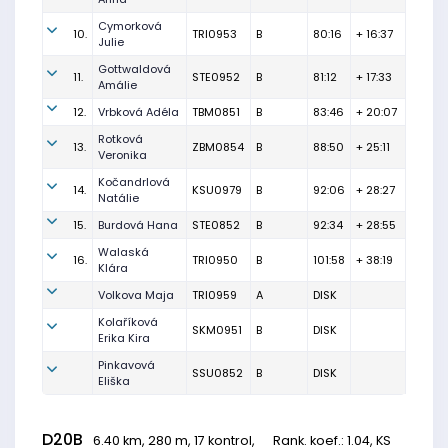
Cymorková
10.
TRI0953
B
80:16
+ 16:37
Julie
Gottwaldová
11.
STE0952
B
81:12
+ 17:33
Amálie
12.
Vrbková Adéla
TBM0851
B
83:46
+ 20:07
Rotková
13.
ZBM0854
B
88:50
+ 25:11
Veronika
Kočandrlová
14.
KSU0979
B
92:06
+ 28:27
Natálie
15.
Burdová Hana
STE0852
B
92:34
+ 28:55
Walaská
16.
TRI0950
B
101:58
+ 38:19
Klára
Volkova Maja
TRI0959
A
DISK
Kolaříková
SKM0951
B
DISK
Erika Kira
Pinkavová
SSU0852
B
DISK
Eliška
D20B
6.40 km, 280 m, 17 kontrol,
Rank. koef.
: 1.04, KS