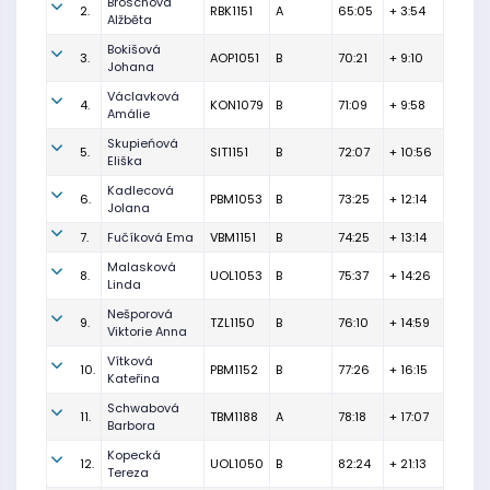
Broschová
2.
RBK1151
A
65:05
+ 3:54
Alžběta
Bokišová
3.
AOP1051
B
70:21
+ 9:10
Johana
Václavková
4.
KON1079
B
71:09
+ 9:58
Amálie
Skupieńová
5.
SIT1151
B
72:07
+ 10:56
Eliška
Kadlecová
6.
PBM1053
B
73:25
+ 12:14
Jolana
7.
Fučíková Ema
VBM1151
B
74:25
+ 13:14
Malasková
8.
UOL1053
B
75:37
+ 14:26
Linda
Nešporová
9.
TZL1150
B
76:10
+ 14:59
Viktorie Anna
Vítková
10.
PBM1152
B
77:26
+ 16:15
Kateřina
Schwabová
11.
TBM1188
A
78:18
+ 17:07
Barbora
Kopecká
12.
UOL1050
B
82:24
+ 21:13
Tereza