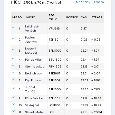
H10C
Mezičasy
Livelox
2.50 km, 70 m, 7 kontrol
REG.
MÍSTO
JMÉNO
LICENCE
ČAS
ZTRÁTA
ČÍSLO
Leštínský
1.
VRL1616
C
21:17
Vojtěch
Pavlas
2.
TZL1601
C
21:23
+ 0:06
Jáchym
Ligocký
3.
SFM1700
C
22:24
+ 1:07
Metoděj
4.
Pánek Milan
SSU1600
C
22:41
+ 1:24
5.
Stehlík Jakub
PBM1605
C
23:18
+ 2:01
6.
Redlich Jan
RBK1601
C
23:21
+ 2:04
7.
Kryl Richard
STE1601
C
27:07
+ 5:50
Jiráček
8.
STE1600
C
28:20
+ 7:03
Tomáš
9.
Přibyl Václav
TZL1604
C
32:11
+ 10:54
10.
Vlažný Viliam
LCE1802
C
37:59
+ 16:42
11.
Slezák Matěj
LCE
47:51
+ 26:34