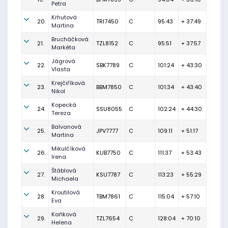
Petra
Krhutová
20.
TRI7450
C
95:43
+ 37:49
Martina
Brucháčková
21.
TZL8152
C
95:51
+ 37:57
Markéta
Jágrová
22.
SBK7789
C
101:24
+ 43:30
Vlasta
Krejčiříková
23.
BBM7850
C
101:34
+ 43:40
Nikol
Kopecká
24.
SSU8055
C
102:24
+ 44:30
Tereza
Balvanová
25.
JPV7777
C
109:11
+ 51:17
Martina
Mikulčíková
26.
KUB7750
C
111:37
+ 53:43
Irena
Štáblová
27.
KSU7787
C
113:23
+ 55:29
Michaela
Kroutilová
28.
TBM7861
C
115:04
+ 57:10
Eva
Kaňková
29.
TZL7654
C
128:04
+ 70:10
Helena