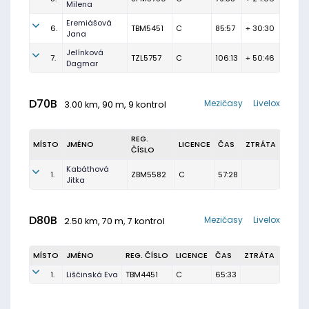
Milena
Eremiášová
6.
TBM5451
C
85:57
+ 30:30
Jana
Jelínková
7.
TZL5757
C
106:13
+ 50:46
Dagmar
D70B
Mezičasy
Livelox
3.00 km, 90 m, 9 kontrol
REG.
MÍSTO
JMÉNO
LICENCE
ČAS
ZTRÁTA
ČÍSLO
Kabáthová
1.
ZBM5582
C
57:28
Jitka
D80B
Mezičasy
Livelox
2.50 km, 70 m, 7 kontrol
MÍSTO
JMÉNO
REG. ČÍSLO
LICENCE
ČAS
ZTRÁTA
1.
Liščinská Eva
TBM4451
C
65:33