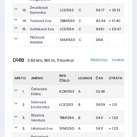
Žmolíková
13.
LCE1553
C
56:17
+ 25:13
Dominika
14.
Toušová Eva
ZBM1559
C
82:44
+ 51:40
15.
Svitáková Eva
LCE1554
C
84:51
+ 53:47
Pěčková
SKM1550
C
DISK
Natálie
D14B
Mezičasy
Livelox
3.60 km, 180 m, 11 kontrol
REG.
MÍSTO
JMÉNO
LICENCE
ČAS
ZTRÁTA
ČÍSLO
Čeřovská
1.
KON1353
A
32:48
Eliška
Slámová
2.
LCE1253
B
34:09
+ 1:21
Emílie Inka
Šťastná
3.
TBM1384
B
34:11
+ 1:23
Vendula
3.
Létalová Eva
SFM1250
A
34:11
+ 1:23
Balcarová