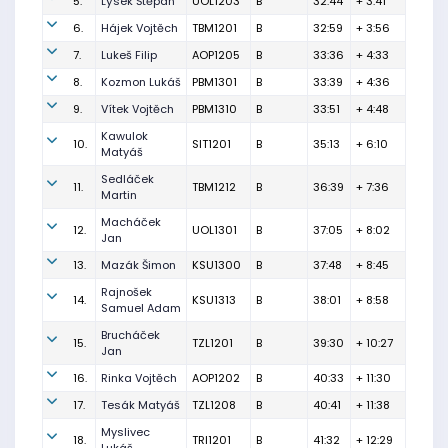
5.
Lýsek Štěpán
UOL1203
B
32:44
+ 3:41
6.
Hájek Vojtěch
TBM1201
B
32:59
+ 3:56
7.
Lukeš Filip
AOP1205
B
33:36
+ 4:33
8.
Kozmon Lukáš
PBM1301
B
33:39
+ 4:36
9.
Vítek Vojtěch
PBM1310
B
33:51
+ 4:48
Kawulok
10.
SIT1201
B
35:13
+ 6:10
Matyáš
Sedláček
11.
TBM1212
B
36:39
+ 7:36
Martin
Macháček
12.
UOL1301
B
37:05
+ 8:02
Jan
13.
Mazák Šimon
KSU1300
B
37:48
+ 8:45
Rajnošek
14.
KSU1313
B
38:01
+ 8:58
Samuel Adam
Brucháček
15.
TZL1201
B
39:30
+ 10:27
Jan
16.
Rinka Vojtěch
AOP1202
B
40:33
+ 11:30
17.
Tesák Matyáš
TZL1208
B
40:41
+ 11:38
Myslivec
18.
TRI1201
B
41:32
+ 12:29