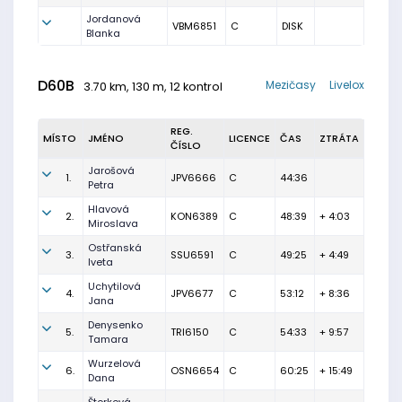
Jordanová
VBM6851
C
DISK
Blanka
D60B
Mezičasy
Livelox
3.70 km, 130 m, 12 kontrol
REG.
MÍSTO
JMÉNO
LICENCE
ČAS
ZTRÁTA
ČÍSLO
Jarošová
1.
JPV6666
C
44:36
Petra
Hlavová
2.
KON6389
C
48:39
+ 4:03
Miroslava
Ostřanská
3.
SSU6591
C
49:25
+ 4:49
Iveta
Uchytilová
4.
JPV6677
C
53:12
+ 8:36
Jana
Denysenko
5.
TRI6150
C
54:33
+ 9:57
Tamara
Wurzelová
6.
OSN6654
C
60:25
+ 15:49
Dana