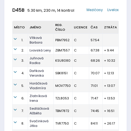
D45B
Mezičasy
Livelox
5.30 km, 230 m, 14 kontrol
REG.
MÍSTO
JMÉNO
LICENCE
ČAS
ZTRÁTA
ČÍSLO
Vítková
1.
PBM7952
C
57:54
Barbora
2.
Lvovská Leny
ZBM7557
C
67:38
+ 9:44
Juřinová
3.
KSU8080
C
68:26
+ 10:32
Radka
Daňková
4.
SBK8151
C
70:07
+ 12:13
Veronika
Horáčková
5.
MOV7750
C
71:01
+ 13:07
Vladimíra
Zlatníková
6.
TZL8053
C
71:47
+ 13:53
Irena
Sedláčková
7.
TBM7872
C
74:45
+ 16:51
Alžběta
Svačinková
8.
TVR7750
C
84:11
+ 26:17
Jitka