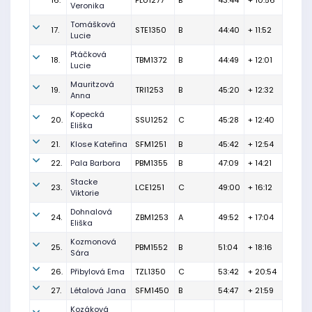
16.
PLU1277
B
43:44
+ 10:56
Veronika
Tomášková
17.
STE1350
B
44:40
+ 11:52
Lucie
Ptáčková
18.
TBM1372
B
44:49
+ 12:01
Lucie
Mauritzová
19.
TRI1253
B
45:20
+ 12:32
Anna
Kopecká
20.
SSU1252
C
45:28
+ 12:40
Eliška
21.
Klose Kateřina
SFM1251
B
45:42
+ 12:54
22.
Pala Barbora
PBM1355
B
47:09
+ 14:21
Stacke
23.
LCE1251
C
49:00
+ 16:12
Viktorie
Dohnalová
24.
ZBM1253
A
49:52
+ 17:04
Eliška
Kozmonová
25.
PBM1552
B
51:04
+ 18:16
Sára
26.
Přibylová Ema
TZL1350
C
53:42
+ 20:54
27.
Létalová Jana
SFM1450
B
54:47
+ 21:59
Kozáková