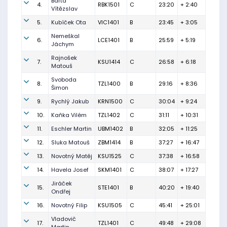
Bárta
4.
RBK1501
C
23:20
+ 2:40
Vítězslav
5.
Kubíček Ota
VIC1401
B
23:45
+ 3:05
Nemeškal
6.
LCE1401
B
25:59
+ 5:19
Jáchym
Rajnošek
7.
KSU1414
C
26:58
+ 6:18
Matouš
Svoboda
8.
TZL1400
B
29:16
+ 8:36
Šimon
9.
Rychlý Jakub
KRN1500
C
30:04
+ 9:24
10.
Kaňka Vilém
TZL1402
C
31:11
+ 10:31
11.
Eschler Martin
UBM1402
B
32:05
+ 11:25
12.
Sluka Matouš
ZBM1414
B
37:27
+ 16:47
13.
Novotný Matěj
KSU1525
C
37:38
+ 16:58
14.
Havela Josef
SKM1401
C
38:07
+ 17:27
Jiráček
15.
STE1401
B
40:20
+ 19:40
Ondřej
16.
Novotný Filip
KSU1505
C
45:41
+ 25:01
Vladovič
17.
TZL1401
C
49:48
+ 29:08