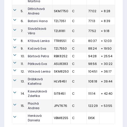
Martina
Dittrichová
5.
SKM7750
C
77:02
+ 8:28
Andrea
6.
Batani Hana
TZL7351
C
77:13
+ 8:39
Slováčková
7.
TZL8181
C
77:52
+ 9:18
Věra
8.
Křížová Lenka
TTR8551
C
80:37
+ 12:03
9.
Kočová Eva
TZL7550
C
88:24
+ 19:50
10.
Bártová Petra
RBK8252
C
94:28
+ 25:54
11.
Pátková Eva
ASU8383
C
98:56
+ 30:22
12.
Vlčková Lenka
SKM8250
C
104:51
+ 36:17
Drábková
13.
HLV8451
C
108:18
+ 39:44
Kateřina
Kawuloková
14.
SIT8451
C
111:14
+ 42:40
Zdeňka
Plachá
15.
JPV7676
C
122:29
+ 53:55
Andrea
Henková
VBM8255
C
DISK
Daniela