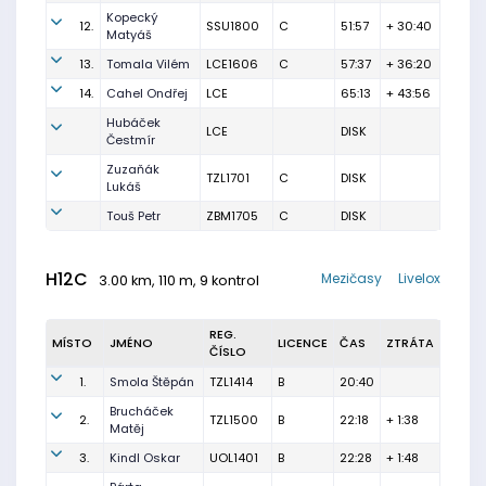
Kopecký
12.
SSU1800
C
51:57
+ 30:40
Matyáš
13.
Tomala Vilém
LCE1606
C
57:37
+ 36:20
14.
Cahel Ondřej
LCE
65:13
+ 43:56
Hubáček
LCE
DISK
Čestmír
Zuzaňák
TZL1701
C
DISK
Lukáš
Touš Petr
ZBM1705
C
DISK
H12C
Mezičasy
Livelox
3.00 km, 110 m, 9 kontrol
REG.
MÍSTO
JMÉNO
LICENCE
ČAS
ZTRÁTA
ČÍSLO
1.
Smola Štěpán
TZL1414
B
20:40
Brucháček
2.
TZL1500
B
22:18
+ 1:38
Matěj
3.
Kindl Oskar
UOL1401
B
22:28
+ 1:48