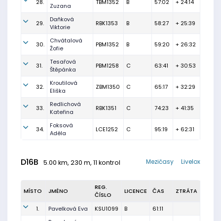
28.
TBM1352
B
57:02
+ 24:14
Zuzana
Daňková
29.
RBK1353
B
58:27
+ 25:39
Viktorie
Chvátalová
30.
PBM1352
B
59:20
+ 26:32
Žofie
Tesařová
31.
PBM1258
C
63:41
+ 30:53
Štěpánka
Kroutilová
32.
ZBM1350
C
65:17
+ 32:29
Eliška
Redlichová
33.
RBK1351
C
74:23
+ 41:35
Kateřina
Foksová
34.
LCE1252
C
95:19
+ 62:31
Adéla
D16B
Mezičasy
Livelox
5.00 km, 230 m, 11 kontrol
REG.
MÍSTO
JMÉNO
LICENCE
ČAS
ZTRÁTA
ČÍSLO
1.
Pavelková Eva
KSU1099
B
61:11