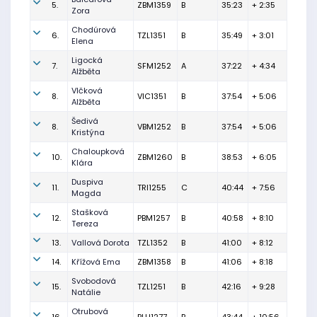
5.
ZBM1359
B
35:23
+ 2:35
Zora
Chodúrová
6.
TZL1351
B
35:49
+ 3:01
Elena
Ligocká
7.
SFM1252
A
37:22
+ 4:34
Alžběta
Vlčková
8.
VIC1351
B
37:54
+ 5:06
Alžběta
Šedivá
8.
VBM1252
B
37:54
+ 5:06
Kristýna
Chaloupková
10.
ZBM1260
B
38:53
+ 6:05
Klára
Duspiva
11.
TRI1255
C
40:44
+ 7:56
Magda
Stašková
12.
PBM1257
B
40:58
+ 8:10
Tereza
13.
Vallová Dorota
TZL1352
B
41:00
+ 8:12
14.
Křížová Ema
ZBM1358
B
41:06
+ 8:18
Svobodová
15.
TZL1251
B
42:16
+ 9:28
Natálie
Otrubová