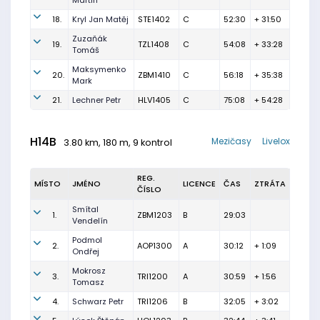
Martin
18.
Kryl Jan Matěj
STE1402
C
52:30
+ 31:50
Zuzaňák
19.
TZL1408
C
54:08
+ 33:28
Tomáš
Maksymenko
20.
ZBM1410
C
56:18
+ 35:38
Mark
21.
Lechner Petr
HLV1405
C
75:08
+ 54:28
H14B
Mezičasy
Livelox
3.80 km, 180 m, 9 kontrol
REG.
MÍSTO
JMÉNO
LICENCE
ČAS
ZTRÁTA
ČÍSLO
Smítal
1.
ZBM1203
B
29:03
Vendelín
Podmol
2.
AOP1300
A
30:12
+ 1:09
Ondřej
Mokrosz
3.
TRI1200
A
30:59
+ 1:56
Tomasz
4.
Schwarz Petr
TRI1206
B
32:05
+ 3:02