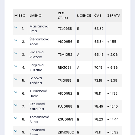
REG.
MÍSTO
JMÉNO
LICENCE
ČAS
ZTRÁTA
ČÍSLO
Mašláňová
1.
TZL0955
B
63:39
Ema
Štěpánková
2.
VIC0956
B
65:34
+ 1:55
Anna
Eliášová
3.
TBM1052
A
65:45
+ 2:06
Viktorie
Jágrová
4.
RBK1051
A
70:15
+ 6:36
Zuzana
Labová
5.
TRI0955
B
73:18
+ 9:39
Taťána
Kubíčková
6.
VIC0952
B
75:11
+ 11:32
Lucie
Otrubová
7.
PLU0888
B
75:49
+ 12:10
Karolína
Tomanková
8.
KSU0959
B
78:23
+ 14:44
Alice
Janíková
9.
ZBM0862
B
79:11
+ 15:32
Anna