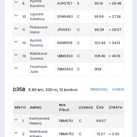
Rychlá
9.
AOP0757
A
95:19
+ 26:48
Karolína
Ligocká
10.
SFM8450
C
95:59
+ 27:28
Kateřina
Pinkavová
11.
JPV0551
C
96:38
+ 28:07
Hana
Rychlá
12.
KRN8559
C
102:44
+ 34:13
Pavlína
Růžičková
13.
VBM9353
C
108:46
+ 40:15
Zuzana
Finstrlová
ZBM0552
C
DISK
Julie
D35B
Mezičasy
Livelox
5.60 km, 330 m, 13 kontrol
REG.
MÍSTO
JMÉNO
LICENCE
ČAS
ZTRÁTA
ČÍSLO
Kozmonová
1.
PBM8751
C
69:57
Helena
Stehlíková
2.
PBM8752
C
72:27
+ 2:30
Alžbeta