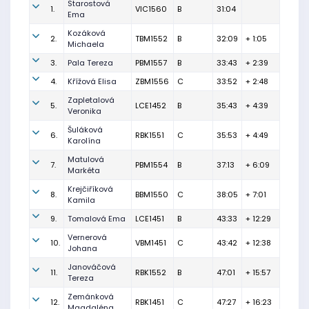
Starostová
1.
VIC1560
B
31:04
Ema
Kozáková
2.
TBM1552
B
32:09
+ 1:05
Michaela
3.
Pala Tereza
PBM1557
B
33:43
+ 2:39
4.
Křížová Elisa
ZBM1556
C
33:52
+ 2:48
Zapletalová
5.
LCE1452
B
35:43
+ 4:39
Veronika
Šuláková
6.
RBK1551
C
35:53
+ 4:49
Karolína
Matulová
7.
PBM1554
B
37:13
+ 6:09
Markéta
Krejčiříková
8.
BBM1550
C
38:05
+ 7:01
Kamila
9.
Tomalová Ema
LCE1451
B
43:33
+ 12:29
Vernerová
10.
VBM1451
C
43:42
+ 12:38
Johana
Janováčová
11.
RBK1552
B
47:01
+ 15:57
Tereza
Zemánková
12.
RBK1451
C
47:27
+ 16:23
Magdaléna