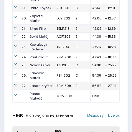
Lukáš
19.
Bárta Zbyněk
RBK1301
C
41:34
+ 12:31
Zapletal
20.
LCE1202
B
42:00
+ 12:57
Martin
21.
Šíma Filip
TBM1213
B
42:02
+ 12:59
22.
Bokiš Matěj
AOP1303
B
44:38
+ 15:35
Kowalczyk
23.
TRI1203
B
47:26
+ 18:23
Jáchym
24.
Paul Radim
ZBM1206
B
47:40
+ 18:37
25.
Novák Oliver
TZL1209
C
54:30
+ 25:27
Janováč
26.
RBK1302
C
54:38
+ 25:35
Marek
27.
Janda Kryštof
ZBM1309
B
56:52
+ 27:49
Panna
MOV1300
B
DISK
Matyáš
H16B
Mezičasy
Livelox
5.20 km, 230 m, 13 kontrol
REG.