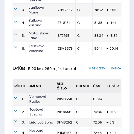
Janíková
3.
ZBM7852
C
78:52
+ 8:55
Marie
Baťková
4.
TZL8151
C
81:38
+ 11:41
Zuzana
Matoušková
5.
STE7951
C
88:34
+ 18:37
Jana
Křístková
6.
ZBM8379
C
90:11
+ 20:14
Veronika
D40B
Mezičasy
Livelox
5.20 km, 260 m, 14 kontrol
REG.
MÍSTO
JMÉNO
LICENCE
ČAS
ZTRÁTA
ČÍSLO
Vernerová
1.
VBM8558
C
68:34
Radka
Toušová
2.
RBK8556
C
70:30
+ 1:56
Zuzana
3.
Létalová Soňa
SFM8252
C
72:05
+ 3:31
Novotná
4.
PHK8255
C
72:44
+ 4:10