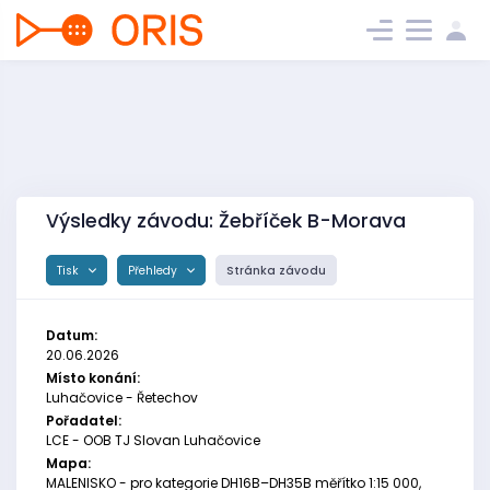
Výsledky závodu: Žebříček B-Morava
Tisk
Přehledy
Stránka závodu
Datum:
20.06.2026
Místo konání:
Luhačovice - Řetechov
Pořadatel:
LCE - OOB TJ Slovan Luhačovice
Mapa:
MALENISKO - pro kategorie DH16B–DH35B měřítko 1:15 000,