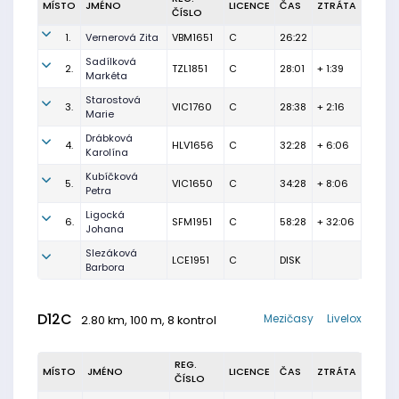
MÍSTO
JMÉNO
LICENCE
ČAS
ZTRÁTA
ČÍSLO
1.
Vernerová Zita
VBM1651
C
26:22
Sadílková
2.
TZL1851
C
28:01
+ 1:39
Markéta
Starostová
3.
VIC1760
C
28:38
+ 2:16
Marie
Drábková
4.
HLV1656
C
32:28
+ 6:06
Karolína
Kubíčková
5.
VIC1650
C
34:28
+ 8:06
Petra
Ligocká
6.
SFM1951
C
58:28
+ 32:06
Johana
Slezáková
LCE1951
C
DISK
Barbora
D12C
Mezičasy
Livelox
2.80 km, 100 m, 8 kontrol
REG.
MÍSTO
JMÉNO
LICENCE
ČAS
ZTRÁTA
ČÍSLO