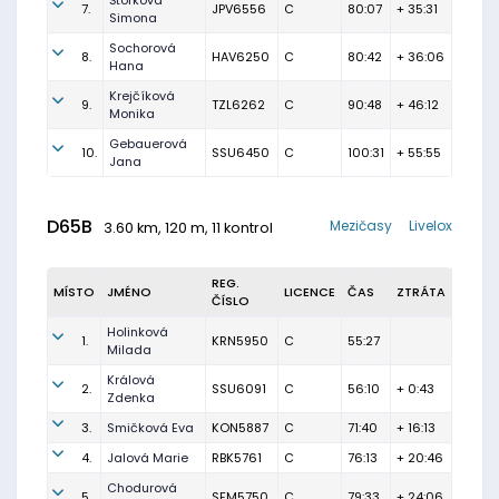
Štorková
7.
JPV6556
C
80:07
+ 35:31
Simona
Sochorová
8.
HAV6250
C
80:42
+ 36:06
Hana
Krejčíková
9.
TZL6262
C
90:48
+ 46:12
Monika
Gebauerová
10.
SSU6450
C
100:31
+ 55:55
Jana
D65B
Mezičasy
Livelox
3.60 km, 120 m, 11 kontrol
REG.
MÍSTO
JMÉNO
LICENCE
ČAS
ZTRÁTA
ČÍSLO
Holinková
1.
KRN5950
C
55:27
Milada
Králová
2.
SSU6091
C
56:10
+ 0:43
Zdenka
3.
Smičková Eva
KON5887
C
71:40
+ 16:13
4.
Jalová Marie
RBK5761
C
76:13
+ 20:46
Chodurová
5.
SFM5750
C
79:33
+ 24:06