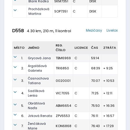
Blank Radka
SKM7351
C
DISK
Procházková
SOP7351
C
DISK
Martina
D55B
Mezičasy
Livelox
4.30 km, 210 m, 11 kontrol
REG.
MÍSTO
JMÉNO
LICENCE
ČAS
ZTRÁTA
ČÍSLO
1.
Grycová Jana
TBM6969
C
59:14
Argalášová
2.
TRI6850
C
68:39
+ 9:25
Gabriela
Časnochova
3.
0020001
70:07
+ 10:53
Tatiana
Sadílková
4.
VIC7055
C
71:25
+ 12:11
Lenka
Obrátilová
5.
ABM6654
C
75:50
+ 16:36
Naďa
6.
Jirková Renata
ZPV6553
C
76:11
+ 16:57
Ženčáková
7.
KON6868
C
76:43
+ 17:29
Marie