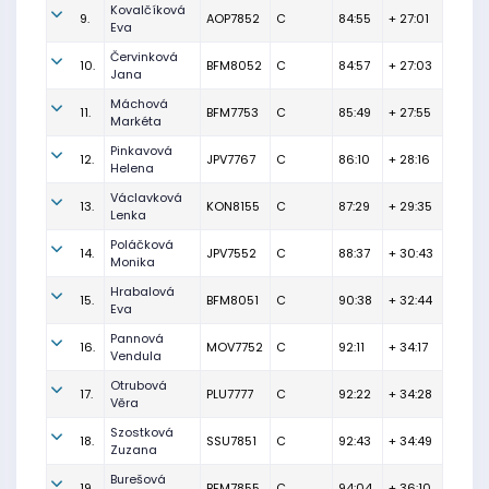
Kovalčíková
9.
AOP7852
C
84:55
+ 27:01
Eva
Červinková
10.
BFM8052
C
84:57
+ 27:03
Jana
Máchová
11.
BFM7753
C
85:49
+ 27:55
Markéta
Pinkavová
12.
JPV7767
C
86:10
+ 28:16
Helena
Václavková
13.
KON8155
C
87:29
+ 29:35
Lenka
Poláčková
14.
JPV7552
C
88:37
+ 30:43
Monika
Hrabalová
15.
BFM8051
C
90:38
+ 32:44
Eva
Pannová
16.
MOV7752
C
92:11
+ 34:17
Vendula
Otrubová
17.
PLU7777
C
92:22
+ 34:28
Věra
Szostková
18.
SSU7851
C
92:43
+ 34:49
Zuzana
Burešová
19.
BFM7855
C
94:04
+ 36:10