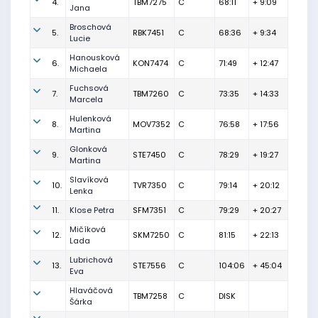
4.
TBM7275
C
68:11
+ 9:09
Jana
Broschová
5.
RBK7451
C
68:36
+ 9:34
Lucie
Hanousková
6.
KON7474
C
71:49
+ 12:47
Michaela
Fuchsová
7.
TBM7260
C
73:35
+ 14:33
Marcela
Hulenková
8.
MOV7352
C
76:58
+ 17:56
Martina
Glonková
9.
STE7450
C
78:29
+ 19:27
Martina
Slavíková
10.
TVR7350
C
79:14
+ 20:12
Lenka
11.
Klose Petra
SFM7351
C
79:29
+ 20:27
Mičíková
12.
SKM7250
C
81:15
+ 22:13
Lada
Lubrichová
13.
STE7556
C
104:06
+ 45:04
Eva
Hlaváčová
TBM7258
C
DISK
Šárka