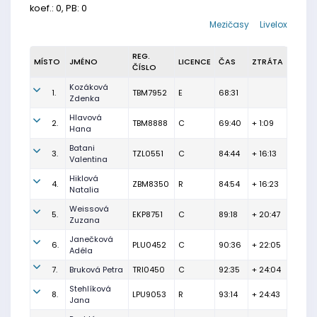
koef.: 0, PB: 0
Mezičasy
Livelox
REG.
MÍSTO
JMÉNO
LICENCE
ČAS
ZTRÁTA
ČÍSLO
Kozáková
1.
TBM7952
E
68:31
Zdenka
Hlavová
2.
TBM8888
C
69:40
+ 1:09
Hana
Batani
3.
TZL0551
C
84:44
+ 16:13
Valentina
Hiklová
4.
ZBM8350
R
84:54
+ 16:23
Natalia
Weissová
5.
EKP8751
C
89:18
+ 20:47
Zuzana
Janečková
6.
PLU0452
C
90:36
+ 22:05
Adéla
7.
Bruková Petra
TRI0450
C
92:35
+ 24:04
Stehlíková
8.
LPU9053
R
93:14
+ 24:43
Jana