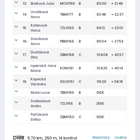
13.
Biolková Julie
MOV1155
B
83:00
+ 21:49
Urválková
14.
TBM1177
B
83:48
+ 22:37
Anna
Kořenová
15.
TZL1050
B
84:12
+ 23:01
Hana
Slavíková
16.
PBM1156
B
89:04
+ 27:53
Anna
Dvořáková
17.
ZBM1158
C
104:08
+ 42:57
Dita
Lipenská Jana
18.
KON1191
B
104:25
+ 43:14
Marie
Kopecká
19.
SSU1051
C
119:29
+ 58:18
Veronika
Malá Lucie
TBM1165
B
DISK
Svobodová
TZL1156
B
DISK
Aneta
Pařízková
ZBM1150
C
DISK
Eliška
D18B
Mezičasy
Livelox
5.70 km, 250 m, 14 kontrol