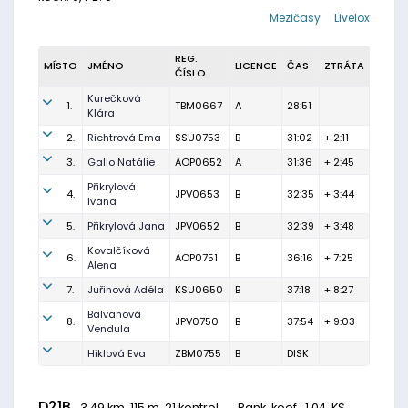
Mezičasy
Livelox
REG.
MÍSTO
JMÉNO
LICENCE
ČAS
ZTRÁTA
ČÍSLO
Kurečková
1.
TBM0667
A
28:51
Klára
2.
Richtrová Ema
SSU0753
B
31:02
+ 2:11
3.
Gallo Natálie
AOP0652
A
31:36
+ 2:45
Přikrylová
4.
JPV0653
B
32:35
+ 3:44
Ivana
5.
Přikrylová Jana
JPV0652
B
32:39
+ 3:48
Kovalčíková
6.
AOP0751
B
36:16
+ 7:25
Alena
7.
Juřinová Adéla
KSU0650
B
37:18
+ 8:27
Balvanová
8.
JPV0750
B
37:54
+ 9:03
Vendula
Hiklová Eva
ZBM0755
B
DISK
D21B
3.49 km, 115 m, 21 kontrol,
Rank. koef.
: 1.04, KS