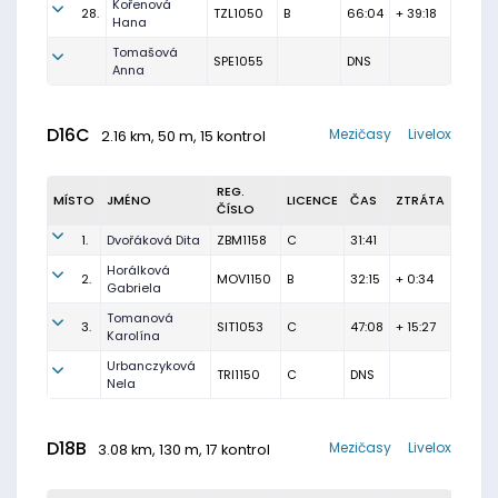
Kořenová
28.
TZL1050
B
66:04
+ 39:18
Hana
Tomašová
SPE1055
DNS
Anna
D16C
Mezičasy
Livelox
2.16 km, 50 m, 15 kontrol
REG.
MÍSTO
JMÉNO
LICENCE
ČAS
ZTRÁTA
ČÍSLO
1.
Dvořáková Dita
ZBM1158
C
31:41
Horálková
2.
MOV1150
B
32:15
+ 0:34
Gabriela
Tomanová
3.
SIT1053
C
47:08
+ 15:27
Karolína
Urbanczyková
TRI1150
C
DNS
Nela
D18B
Mezičasy
Livelox
3.08 km, 130 m, 17 kontrol