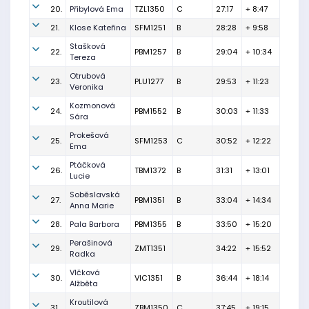
20.
Přibylová Ema
TZL1350
C
27:17
+ 8:47
21.
Klose Kateřina
SFM1251
B
28:28
+ 9:58
Stašková
22.
PBM1257
B
29:04
+ 10:34
Tereza
Otrubová
23.
PLU1277
B
29:53
+ 11:23
Veronika
Kozmonová
24.
PBM1552
B
30:03
+ 11:33
Sára
Prokešová
25.
SFM1253
C
30:52
+ 12:22
Ema
Ptáčková
26.
TBM1372
B
31:31
+ 13:01
Lucie
Soběslavská
27.
PBM1351
B
33:04
+ 14:34
Anna Marie
28.
Pala Barbora
PBM1355
B
33:50
+ 15:20
Perašinová
29.
ZMT1351
34:22
+ 15:52
Radka
Vlčková
30.
VIC1351
B
36:44
+ 18:14
Alžběta
Kroutilová
31.
ZBM1350
C
37:45
+ 19:15