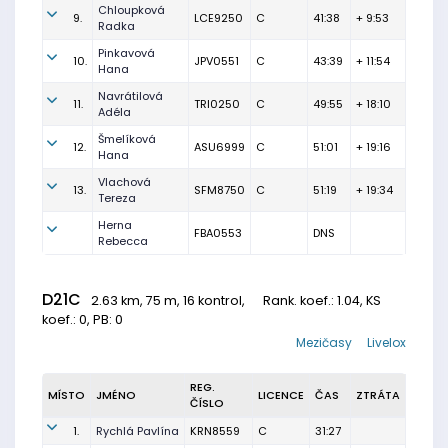
Chloupková
9.
LCE9250
C
41:38
+ 9:53
Radka
Pinkavová
10.
JPV0551
C
43:39
+ 11:54
Hana
Navrátilová
11.
TRI0250
C
49:55
+ 18:10
Adéla
Šmelíková
12.
ASU6999
C
51:01
+ 19:16
Hana
Vlachová
13.
SFM8750
C
51:19
+ 19:34
Tereza
Herna
FBA0553
DNS
Rebecca
D21C
2.63 km, 75 m, 16 kontrol,
Rank. koef.
: 1.04, KS
koef.: 0, PB: 0
Mezičasy
Livelox
REG.
MÍSTO
JMÉNO
LICENCE
ČAS
ZTRÁTA
ČÍSLO
1.
Rychlá Pavlína
KRN8559
C
31:27