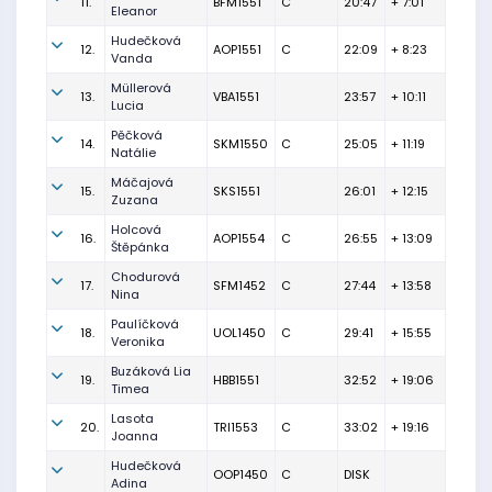
11.
BFM1551
C
20:47
+ 7:01
Eleanor
Hudečková
12.
AOP1551
C
22:09
+ 8:23
Vanda
Müllerová
13.
VBA1551
23:57
+ 10:11
Lucia
Pěčková
14.
SKM1550
C
25:05
+ 11:19
Natálie
Máčajová
15.
SKS1551
26:01
+ 12:15
Zuzana
Holcová
16.
AOP1554
C
26:55
+ 13:09
Štěpánka
Chodurová
17.
SFM1452
C
27:44
+ 13:58
Nina
Paulíčková
18.
UOL1450
C
29:41
+ 15:55
Veronika
Buzáková Lia
19.
HBB1551
32:52
+ 19:06
Timea
Lasota
20.
TRI1553
C
33:02
+ 19:16
Joanna
Hudečková
OOP1450
C
DISK
Adina