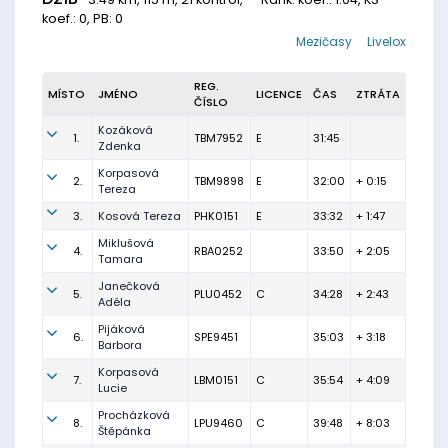
koef.: 0, PB: 0
Mezičasy
Livelox
REG.
MÍSTO
JMÉNO
LICENCE
ČAS
ZTRÁTA
ČÍSLO
Kozáková
1.
TBM7952
E
31:45
Zdenka
Korpasová
2.
TBM9898
E
32:00
+ 0:15
Tereza
3.
Kosová Tereza
PHK0151
E
33:32
+ 1:47
Miklušová
4.
RBA0252
33:50
+ 2:05
Tamara
Janečková
5.
PLU0452
C
34:28
+ 2:43
Adéla
Pijáková
6.
SPE9451
35:03
+ 3:18
Barbora
Korpasová
7.
LBM0151
C
35:54
+ 4:09
Lucie
Procházková
8.
LPU9460
C
39:48
+ 8:03
Štěpánka