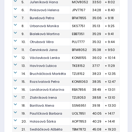
5.
Juřeníková Hana
MOV8052
33:50
+ 8:02
6.
Pinkavová Helena
JPV7767
34:28
+ 8:40
7.
Burešová Petra
BFM7855
35:06
+ 9:18
8.
Urbanová Monika
SKS7751
35:13
+ 9:25
9.
Bialeková Martina
EBB7351
35:29
+ 9:41
10.
Otrubová Věra
PLU7777
35:32
+ 9:44
11.
Červinková Jana
BFM8052
35:38
+ 9:50
12.
Václavková Lenka
KON8155
36:02
+ 10:14
13.
Havírová Ľubica
TKE8152
37:17
+ 11:29
14.
Brucháčková Markéta
TZL8152
38:23
+ 12:35
15.
Rozsívalová Petra
KON8063
38:35
+ 12:47
16.
Lanátorová Katarína
RBA7856
38:49
+ 13:01
17.
Zlatníková Irena
TZL8053
38:58
+ 13:10
18.
Barillová Alena
SSN6951
39:18
+ 13:30
19.
Paulíčková Barbara
UOL7851
40:05
+ 14:17
20.
Holasová Šárka
AOP7853
40:29
+ 14:41
21.
Sedláčková Alžběta
TBM7872
45:08
+ 19:20