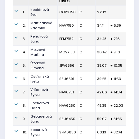
ČÍSLO
Kociánová
1.
OOP6750
C
27:32
Eva
Martináková
2.
HAV7150
C
34:11
+ 6:39
Radmila
Řeháková
3.
BFM7152
C
34:48
+ 7:16
Jana
Metzová
4.
MOV7153
C
36:42
+ 9:10
Martina
Štorková
5.
JPV6556
C
38:07
+ 10:35
Simona
Ostřanská
6.
SSU6591
C
39:25
+ 11:53
Iveta
Vričanová
7.
HAV6751
C
42:06
+ 14:34
Sylva
Sochorová
8.
HAV6250
C
49:35
+ 22:03
Hana
Gebauerová
9.
SSU6450
C
59:07
+ 31:35
Jana
Kocurová
10.
SFM6650
C
60:13
+ 32:41
Sylva