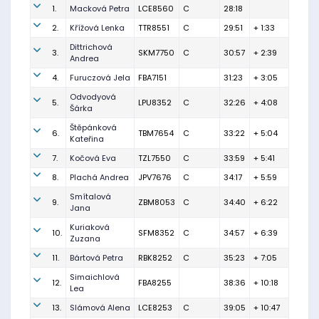
1.
Macková Petra
LCE8560
C
28:18
2.
Křížová Lenka
TTR8551
C
29:51
+ 1:33
Dittrichová
3.
SKM7750
C
30:57
+ 2:39
Andrea
4.
Furuczová Jela
FBA7151
31:23
+ 3:05
Odvodyová
5.
LPU8352
C
32:26
+ 4:08
Šárka
Štěpánková
6.
TBM7654
C
33:22
+ 5:04
Kateřina
7.
Kočová Eva
TZL7550
C
33:59
+ 5:41
8.
Plachá Andrea
JPV7676
C
34:17
+ 5:59
Smítalová
9.
ZBM8053
C
34:40
+ 6:22
Jana
Kuriaková
10.
SFM8352
C
34:57
+ 6:39
Zuzana
11.
Bártová Petra
RBK8252
C
35:23
+ 7:05
Simaichlová
12.
FBA8255
38:36
+ 10:18
Lea
13.
Slámová Alena
LCE8253
C
39:05
+ 10:47