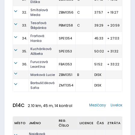
Eliška
Smítalová
32.
ZBM1356
C
37:57
+ 19:27
Meda
Tesařová
33.
PBM1258
C
39:29
+ 20:59
Štěpánka
Fraňová
34.
SPE1354
45:33
+ 27:03
Hanka
Kucháriková
35.
SPE1353
50:02
+ 31:32
Alžbeta
Furuczová
36.
FBA1353
51:52
+ 33:22
Leontína
Marková Lucie
ZBM1351
B
DISK
Barbuščáková
ZMT1354
DISK
Sofia
D14C
Mezičasy
Livelox
2.10 km, 45 m, 14 kontrol
REG.
MÍSTO
JMÉNO
LICENCE
ČAS
ZTRÁTA
ČÍSLO
Najdková