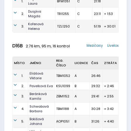
1.
BFM1351
C
21:18
Laura
Duspiva
2.
TRI1255
C
23:11
+ 1:53
Magda
Kořenová
3.
TZL1250
C
51:19
+ 30:01
Helena
D16B
Mezičasy
Livelox
2.76 km, 95 m, 16 kontrol
REG.
MÍSTO
JMÉNO
LICENCE
ČAS
ZTRÁTA
ČÍSLO
Eliášová
1.
TBM1052
A
26:46
Viktorie
2.
Pavelková Eva
KSU1099
B
29:32
+ 2:46
Beránková
3.
ZBM1152
A
29:41
+ 2:55
Kamila
Schwabová
4.
TBM1188
A
30:28
+ 3:42
Barbora
Bokišová
5.
AOP1051
B
31:26
+ 4:40
Johana