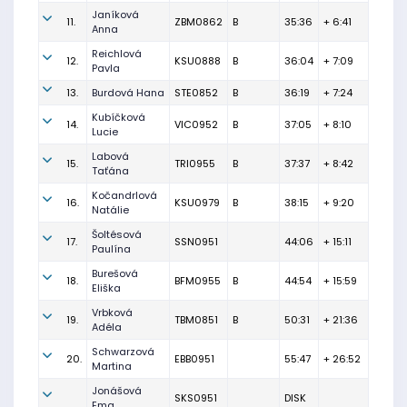
Janíková
11.
ZBM0862
B
35:36
+ 6:41
Anna
Reichlová
12.
KSU0888
B
36:04
+ 7:09
Pavla
13.
Burdová Hana
STE0852
B
36:19
+ 7:24
Kubíčková
14.
VIC0952
B
37:05
+ 8:10
Lucie
Labová
15.
TRI0955
B
37:37
+ 8:42
Taťána
Kočandrlová
16.
KSU0979
B
38:15
+ 9:20
Natálie
Šoltésová
17.
SSN0951
44:06
+ 15:11
Paulína
Burešová
18.
BFM0955
B
44:54
+ 15:59
Eliška
Vrbková
19.
TBM0851
B
50:31
+ 21:36
Adéla
Schwarzová
20.
EBB0951
55:47
+ 26:52
Martina
Jonášová
SKS0951
DISK
Ema