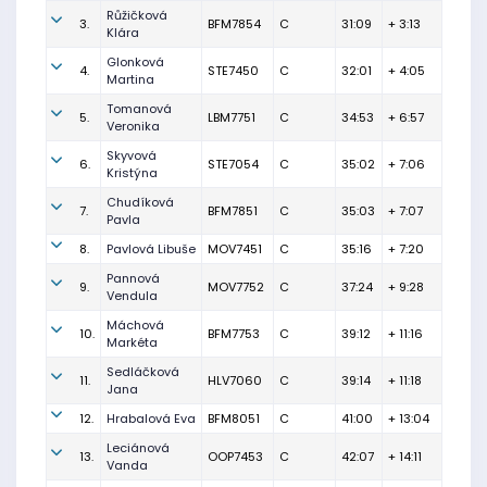
Růžičková
3.
BFM7854
C
31:09
+ 3:13
Klára
Glonková
4.
STE7450
C
32:01
+ 4:05
Martina
Tomanová
5.
LBM7751
C
34:53
+ 6:57
Veronika
Skyvová
6.
STE7054
C
35:02
+ 7:06
Kristýna
Chudíková
7.
BFM7851
C
35:03
+ 7:07
Pavla
8.
Pavlová Libuše
MOV7451
C
35:16
+ 7:20
Pannová
9.
MOV7752
C
37:24
+ 9:28
Vendula
Máchová
10.
BFM7753
C
39:12
+ 11:16
Markéta
Sedláčková
11.
HLV7060
C
39:14
+ 11:18
Jana
12.
Hrabalová Eva
BFM8051
C
41:00
+ 13:04
Leciánová
13.
OOP7453
C
42:07
+ 14:11
Vanda