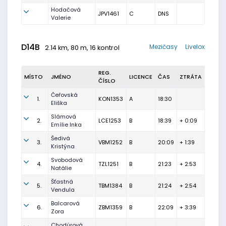
Hodačová
JPV1461
C
DNS
Valerie
D14B
Mezičasy
Livelox
2.14 km, 80 m, 16 kontrol
REG.
MÍSTO
JMÉNO
LICENCE
ČAS
ZTRÁTA
ČÍSLO
Čeřovská
1.
KON1353
A
18:30
Eliška
Slámová
2.
LCE1253
B
18:39
+ 0:09
Emílie Inka
Šedivá
3.
VBM1252
B
20:09
+ 1:39
Kristýna
Svobodová
4.
TZL1251
B
21:23
+ 2:53
Natálie
Šťastná
5.
TBM1384
B
21:24
+ 2:54
Vendula
Balcarová
6.
ZBM1359
B
22:09
+ 3:39
Zora
Chodúrová