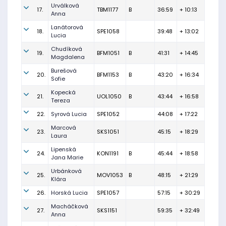
Urválková
17.
TBM1177
B
36:59
+ 10:13
Anna
Lanátorová
18.
SPE1058
39:48
+ 13:02
Lucia
Chudíková
19.
BFM1051
B
41:31
+ 14:45
Magdalena
Burešová
20.
BFM1153
B
43:20
+ 16:34
Sofie
Kopecká
21.
UOL1050
B
43:44
+ 16:58
Tereza
22.
Syrová Lucia
SPE1052
44:08
+ 17:22
Marcová
23.
SKS1051
45:15
+ 18:29
Laura
Lipenská
24.
KON1191
B
45:44
+ 18:58
Jana Marie
Urbánková
25.
MOV1053
B
48:15
+ 21:29
Klára
26.
Horská Lucia
SPE1057
57:15
+ 30:29
Macháčková
27.
SKS1151
59:35
+ 32:49
Anna