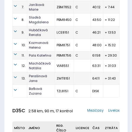
Janíková
7.
ZBM7852
C
40:12
+ 7:44
Marie
Sladká
8.
PBM8450
C
43:50
+ 11:22
Magdalena
Hubáčková
9.
LCE8151
C
46:21
+ 13:53
Renata
Kozmonová
10.
PBM8751
C
48:00
+ 15:32
Helena
11.
Pala Kateřina
PBM8756
C
61:58
+ 29:30
Macháčková
12.
VIA8551
63:31
+ 31:03
Natália
Perašinová
13.
ZMT8151
64:11
+ 31:43
Jana
Baťková
TZL8151
C
DISK
Zuzana
D35C
Mezičasy
Livelox
2.58 km, 90 m, 17 kontrol
REG.
MÍSTO
JMÉNO
LICENCE
ČAS
ZTRÁTA
ČÍSLO