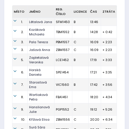
REG.
MÍSTO
JMÉNO
LICENCE
ČAS
ZTRÁTA
ČÍSLO
1.
Létalová Jana
SFM1450
B
13:46
Kozáková
2.
TBM1552
B
14:28
+ 0:42
Michaela
3.
Pala Tereza
PBM1557
C
16:09
+ 2:23
3.
Jašová Anna
ZBM1557
C
16:09
+ 2:23
Zapletalová
5.
LCE1452
B
17:19
+ 3:33
Veronika
Horská
6.
SPE1454
17:21
+ 3:35
Daniela
Starostová
7.
VIC1560
B
17:42
+ 3:56
Ema
Wartiaková
8.
FBA1451
18:20
+ 4:34
Petra
Hanslianová
9.
PGP1552
C
19:12
+ 5:26
Julie
10.
Křížová Elisa
ZBM1556
C
20:20
+ 6:34
Surá Sára