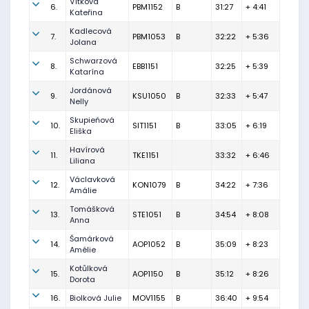
Vítková
6.
PBM1152
B
31:27
+ 4:41
Kateřina
Kadlecová
7.
PBM1053
B
32:22
+ 5:36
Jolana
Schwarzová
8.
EBB1151
32:25
+ 5:39
Katarína
Jordánová
9.
KSU1050
B
32:33
+ 5:47
Nelly
Skupieńová
10.
SIT1151
B
33:05
+ 6:19
Eliška
Havírová
11.
TKE1151
33:32
+ 6:46
Liliana
Václavková
12.
KON1079
B
34:22
+ 7:36
Amálie
Tomášková
13.
STE1051
B
34:54
+ 8:08
Anna
Šamárková
14.
AOP1052
B
35:09
+ 8:23
Amélie
Kotůlková
15.
AOP1150
B
35:12
+ 8:26
Dorota
16.
Biolková Julie
MOV1155
B
36:40
+ 9:54