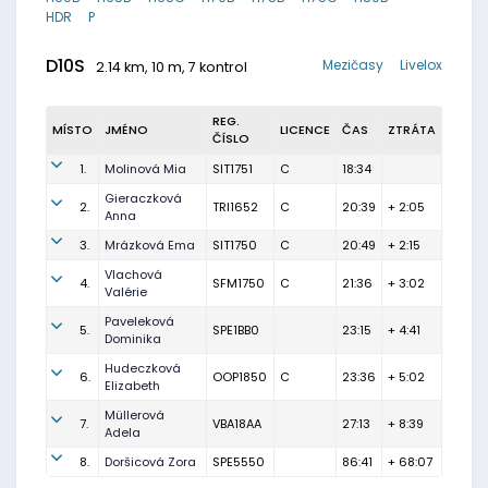
HDR
P
D10S
Mezičasy
Livelox
2.14 km, 10 m, 7 kontrol
REG.
MÍSTO
JMÉNO
LICENCE
ČAS
ZTRÁTA
ČÍSLO
1.
Molinová Mia
SIT1751
C
18:34
Gieraczková
2.
TRI1652
C
20:39
+ 2:05
Anna
3.
Mrázková Ema
SIT1750
C
20:49
+ 2:15
Vlachová
4.
SFM1750
C
21:36
+ 3:02
Valérie
Paveleková
5.
SPE1BB0
23:15
+ 4:41
Dominika
Hudeczková
6.
OOP1850
C
23:36
+ 5:02
Elizabeth
Müllerová
7.
VBA18AA
27:13
+ 8:39
Adela
8.
Doršicová Zora
SPE5550
86:41
+ 68:07