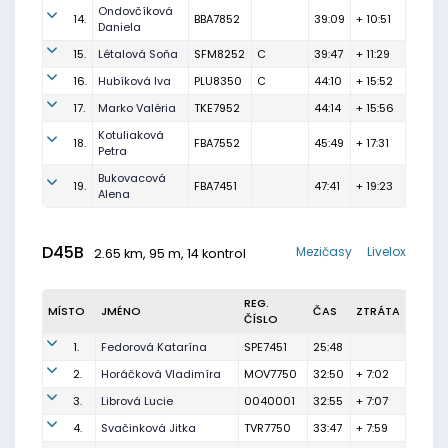
Ondovčíková
14.
BBA7852
39:09
+ 10:51
Daniela
15.
Létalová Soňa
SFM8252
C
39:47
+ 11:29
16.
Hubíková Iva
PLU8350
C
44:10
+ 15:52
17.
Marko Valéria
TKE7952
44:14
+ 15:56
Kotuliaková
18.
FBA7552
45:49
+ 17:31
Petra
Bukovacová
19.
FBA7451
47:41
+ 19:23
Alena
D45B
Mezičasy
Livelox
2.65 km, 95 m, 14 kontrol
REG.
MÍSTO
JMÉNO
ČAS
ZTRÁTA
ČÍSLO
1.
Fedorová Katarína
SPE7451
25:48
2.
Horáčková Vladimíra
MOV7750
32:50
+ 7:02
3.
Librová Lucie
0040001
32:55
+ 7:07
4.
Svačinková Jitka
TVR7750
33:47
+ 7:59