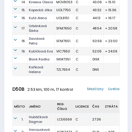
14.
Kireeva Olesia
MOV8053
C
43:06
+ 15:10
15.
Kopecká Jitka
UOL7750
C
43:32
+ 15:36
16.
Kutá Alena
UOL8151
C
44:13
+ 16:17
Urbánková
17.
SFM7650
C
48:54
+ 20:58
Šárka
Davidová
18.
SFM7651
C
50:56
+ 23:00
Petra
19.
Kubíčková Eva
VIC7950
C
52:05
+ 24:09
Blank Radka
SKM7351
C
DISK
Kaňková
TZL7654
C
DNS
Helena
D50B
Mezičasy
Livelox
2.53 km, 100 m, 17 kontrol
REG.
MÍSTO
JMÉNO
LICENCE
ČAS
ZTRÁTA
ČÍSLO
Hubáčková
1.
LCE6569
C
27:36
Dagmar
Hanousková