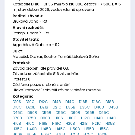
Kategorie DH16 – DH35 měřítko 1:10 000, ostatní 1:7 500, E = 5
m, stav duben 2026, vodovzdorně upravena
Ředitel závodu:
Bruková Jana - R3
Hlavní rozhodčí:
Prokop Lubomír - R2
Stavitel tratí:
Argalášová Gabriela - R2
JURY:
Maceček Otakar, Sochor Tomáš, Létalová Soňa
Protokol:
Závod proběhl dle pravidel OB.
Závodu se zúčastnilo 816 závodníku.
Protestu 0
Ošetřena pouze drobná zranění.
Hlavní rozhodčí schválil závod v plném rozsahu
Kategorie:
D10S
D10C
D12C
D14B
D14C
D16B
D16C
D18B
D18C
D20B
D21B
D21C
D35B
D35C
D40B
D45B
D45C
D50B
D55B
D55C
D60B
D65B
D65C
D70B
D75B
D80B
H10S
H10C
H12C
H14B
H14C
H16B
H16C
H18B
H18C
H20B
H21B
H21C
H35B
H35C
H40B
H45B
H45C
H50B
H55B
H55C
H60B
H65B
H65C
H70B
H75B
H75C
H80B