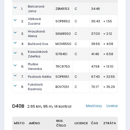
Balcarová
1.
ZBM8153
C
34:48
Jana
Válková
2.
SOP8852
C
36:43
+ 1:55
Zuzana
Hrouzková
3.
SKM8550
C
37:00
+ 2:12
Alena
4.
Bučková Eva
MOV8550
C
38:56
+ 4:08
Kawuloková
5.
SIT8451
C
41:46
+ 6:58
Zdeňka
Pluške
6.
TRC8750
47:58
+ 13:10
Veronika
7.
Psotová Adéla
SOP8951
C
67:43
+ 32:55
Fukalová
8.
BOV7051
C
70:17
+ 35:29
Radmila
D40B
Mezičasy
Livelox
2.65 km, 95 m, 14 kontrol
REG.
MÍSTO
JMÉNO
LICENCE
ČAS
ZTRÁTA
ČÍSLO