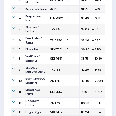
2.
KON7474
C
31:41
+ 4:05
Michaela
3.
Kostková Jana
AOP7151
C
31:55
+ 4:19
Korpasová
4.
LBM7362
C
33:49
+ 6:13
Ivana
Slavíková
5.
TVR7350
C
35:02
+ 7:26
Lenka
Kundratová
6.
TZL7350
C
35:26
+ 7:50
Jana
7.
Klose Petra
SFM7351
C
36:26
+ 8:50
Vorlíčková
8.
SKS7651
38:15
+ 10:39
Barbora
Skybová
9.
TKE7551
42:29
+ 14:53
Kutilová Lucia
Brém Knorová
10.
ZMT7151
49:40
+ 22:04
Martina
Máčajová
11.
SKS7552
71:10
+ 43:34
Edita
Nosáľová
12.
ZMT7651
80:53
+ 53:17
Lenka
13.
Lago Oľga
VBA7452
83:24
+ 55:48