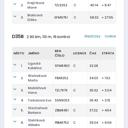
Krejčíková
2.
TZL9252
C
40:14
+ 8:47
Marie
Brabcová
3.
SFM9751
C
58:32
+ 27:05
Eliška
D35B
Mezičasy
Livelox
2.90 km, 110 m, 16 kontrol
REG.
MÍSTO
JMÉNO
LICENCE
ČAS
ZTRÁTA
ČÍSLO
Ligocká
1.
SFM8450
C
32:28
Kateřina
Wartiaková
2.
FBA8252
34:20
+ 1:52
Marta
Mašláňová
3.
TZL7979
C
35:32
+ 3:04
Hana
4.
Farkašová Eva
SSN9053
35:43
+ 3:15
Stachoňová
5.
ZBM8451
C
37:22
+ 4:54
Barbara
Stehlíková
6.
PBM8752
C
39:24
+ 6:56
Alžbeta