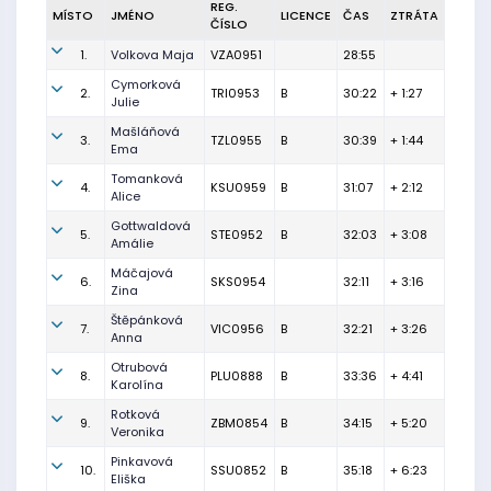
REG.
MÍSTO
JMÉNO
LICENCE
ČAS
ZTRÁTA
ČÍSLO
1.
Volkova Maja
VZA0951
28:55
Cymorková
2.
TRI0953
B
30:22
+ 1:27
Julie
Mašláňová
3.
TZL0955
B
30:39
+ 1:44
Ema
Tomanková
4.
KSU0959
B
31:07
+ 2:12
Alice
Gottwaldová
5.
STE0952
B
32:03
+ 3:08
Amálie
Máčajová
6.
SKS0954
32:11
+ 3:16
Zina
Štěpánková
7.
VIC0956
B
32:21
+ 3:26
Anna
Otrubová
8.
PLU0888
B
33:36
+ 4:41
Karolína
Rotková
9.
ZBM0854
B
34:15
+ 5:20
Veronika
Pinkavová
10.
SSU0852
B
35:18
+ 6:23
Eliška