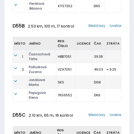
Perátová
KYS7252
DNS
Bibiana
D55B
Mezičasy
Livelox
2.53 km, 100 m, 17 kontrol
REG.
MÍSTO
JMÉNO
LICENCE
ČAS
ZTRÁTA
ČÍSLO
Časnochová
1.
HBB7051
39:38
Táňa
Poštulková
2.
VZA7051
49:03
+ 9:25
Zuzana
Jonášová
SKS
DISK
Marta
Papugová
TKE6552
DNS
Elena
D55C
Mezičasy
Livelox
2.10 km, 65 m, 16 kontrol
REG.
MÍSTO
JMÉNO
LICENCE
ČAS
ZTRÁTA