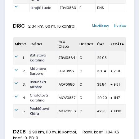
Krejčí Lucie
ZBM0863
B
DNS
D18C
Mezičasy
Livelox
2.34 km, 60 m, 16 kontrol
REG.
MÍSTO
JMÉNO
LICENCE
ČAS
ZTRÁTA
ČÍSLO
Batistová
1.
ZBM0864
C
29:03
Karolína
Máchová
2.
BFM0952
C
31:04
+ 2:01
Barbora
Borunská
3.
AOP0950
C
38:54
+ 9:51
Alžběta
Chalotová
4.
MOV0857
C
40:20
+ 11:17
Karolína
Pechlátová
5.
MOV0956
C
42:13
+ 13:10
Klára
D20B
2.90 km, 110 m, 16 kontrol,
Rank. koef.
: 1.04, KS
koef.: 0, PB: 0