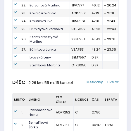
22.
Balvanová Martina
JPV7777
46:12
+ 20:24
23.
Kovalčíková Eva
AOP7852
47:19
+ 21:31
24.
Kroutilová Eva
TBM7861
47:31
+ 21:43
25.
Prutkayová Veronika
SKS7852
48:28
+ 22:40
Szentkeresztyová
26.
SSN7951
48:49
+ 23:01
Martina
27.
Bálintova Janka
VZA7951
49:24
+ 23:36
Lvovská Leny
ZBM7557
DISK
Sadílková Martina
OTK8050
DISK
D45C
Mezičasy
Livelox
2.26 km, 55 m, 15 kontrol
REG.
MÍSTO
JMÉNO
LICENCE
ČAS
ZTRÁTA
ČÍSLO
Pachmannová
1.
AOP7252
C
27:56
Hana
Bernatíková
2.
SFM7151
C
30:47
+ 2:51
Šárka