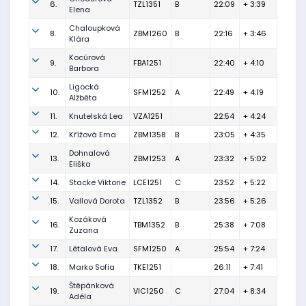
6.
TZL1351
B
22:09
+ 3:39
Elena
Chaloupková
8.
ZBM1260
B
22:16
+ 3:46
Klára
Kocúrová
9.
FBA1251
22:40
+ 4:10
Barbora
Ligocká
10.
SFM1252
A
22:49
+ 4:19
Alžběta
11.
Knutelská Lea
VZA1251
22:54
+ 4:24
12.
Křížová Ema
ZBM1358
B
23:05
+ 4:35
Dohnalová
13.
ZBM1253
A
23:32
+ 5:02
Eliška
14.
Stacke Viktorie
LCE1251
C
23:52
+ 5:22
15.
Vallová Dorota
TZL1352
B
23:56
+ 5:26
Kozáková
16.
TBM1352
B
25:38
+ 7:08
Zuzana
17.
Létalová Eva
SFM1250
A
25:54
+ 7:24
18.
Marko Sofia
TKE1251
26:11
+ 7:41
Štěpánková
19.
VIC1250
C
27:04
+ 8:34
Adéla