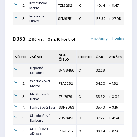
Krejčíková
2.
TZL9252
C
40:14
+ 8:47
Marie
Brabcová
3.
SFM9751
C
58:32
+ 27:05
Eliška
D35B
Mezičasy
Livelox
2.90 km, 110 m, 16 kontrol
REG.
MÍSTO
JMÉNO
LICENCE
ČAS
ZTRÁTA
ČÍSLO
Ligocká
1.
SFM8450
C
32:28
Kateřina
Wartiaková
2.
FBA8252
34:20
+ 1:52
Marta
Mašláňová
3.
TZL7979
C
35:32
+ 3:04
Hana
4.
Farkašová Eva
SSN9053
35:43
+ 3:15
Stachoňová
5.
ZBM8451
C
37:22
+ 4:54
Barbara
Stehlíková
6.
PBM8752
C
39:24
+ 6:56
Alžbeta