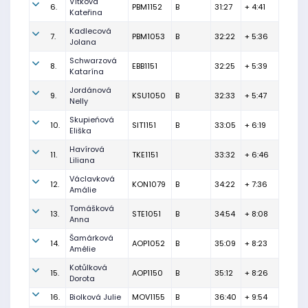
Vítková
6.
PBM1152
B
31:27
+ 4:41
Kateřina
Kadlecová
7.
PBM1053
B
32:22
+ 5:36
Jolana
Schwarzová
8.
EBB1151
32:25
+ 5:39
Katarína
Jordánová
9.
KSU1050
B
32:33
+ 5:47
Nelly
Skupieńová
10.
SIT1151
B
33:05
+ 6:19
Eliška
Havírová
11.
TKE1151
33:32
+ 6:46
Liliana
Václavková
12.
KON1079
B
34:22
+ 7:36
Amálie
Tomášková
13.
STE1051
B
34:54
+ 8:08
Anna
Šamárková
14.
AOP1052
B
35:09
+ 8:23
Amélie
Kotůlková
15.
AOP1150
B
35:12
+ 8:26
Dorota
16.
Biolková Julie
MOV1155
B
36:40
+ 9:54