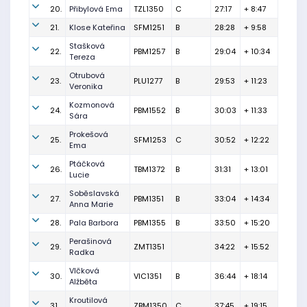
20.
Přibylová Ema
TZL1350
C
27:17
+ 8:47
21.
Klose Kateřina
SFM1251
B
28:28
+ 9:58
Stašková
22.
PBM1257
B
29:04
+ 10:34
Tereza
Otrubová
23.
PLU1277
B
29:53
+ 11:23
Veronika
Kozmonová
24.
PBM1552
B
30:03
+ 11:33
Sára
Prokešová
25.
SFM1253
C
30:52
+ 12:22
Ema
Ptáčková
26.
TBM1372
B
31:31
+ 13:01
Lucie
Soběslavská
27.
PBM1351
B
33:04
+ 14:34
Anna Marie
28.
Pala Barbora
PBM1355
B
33:50
+ 15:20
Perašinová
29.
ZMT1351
34:22
+ 15:52
Radka
Vlčková
30.
VIC1351
B
36:44
+ 18:14
Alžběta
Kroutilová
31.
ZBM1350
C
37:45
+ 19:15