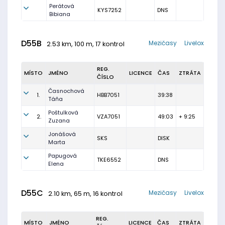
Perátová
KYS7252
DNS
Bibiana
D55B
Mezičasy
Livelox
2.53 km, 100 m, 17 kontrol
REG.
MÍSTO
JMÉNO
LICENCE
ČAS
ZTRÁTA
ČÍSLO
Časnochová
1.
HBB7051
39:38
Táňa
Poštulková
2.
VZA7051
49:03
+ 9:25
Zuzana
Jonášová
SKS
DISK
Marta
Papugová
TKE6552
DNS
Elena
D55C
Mezičasy
Livelox
2.10 km, 65 m, 16 kontrol
REG.
MÍSTO
JMÉNO
LICENCE
ČAS
ZTRÁTA