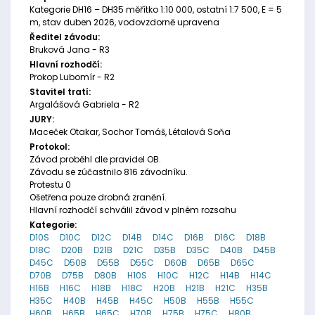
Kategorie DH16 – DH35 měřítko 1:10 000, ostatní 1:7 500, E = 5
m, stav duben 2026, vodovzdorně upravena
Ředitel závodu:
Bruková Jana - R3
Hlavní rozhodčí:
Prokop Lubomír - R2
Stavitel tratí:
Argalášová Gabriela - R2
JURY:
Maceček Otakar, Sochor Tomáš, Létalová Soňa
Protokol:
Závod proběhl dle pravidel OB.
Závodu se zúčastnilo 816 závodníku.
Protestu 0
Ošetřena pouze drobná zranění.
Hlavní rozhodčí schválil závod v plném rozsahu
Kategorie:
D10S
D10C
D12C
D14B
D14C
D16B
D16C
D18B
D18C
D20B
D21B
D21C
D35B
D35C
D40B
D45B
D45C
D50B
D55B
D55C
D60B
D65B
D65C
D70B
D75B
D80B
H10S
H10C
H12C
H14B
H14C
H16B
H16C
H18B
H18C
H20B
H21B
H21C
H35B
H35C
H40B
H45B
H45C
H50B
H55B
H55C
H60B
H65B
H65C
H70B
H75B
H75C
H80B