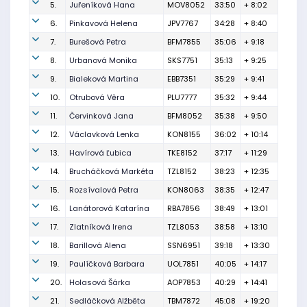
5.
Juřeníková Hana
MOV8052
33:50
+ 8:02
6.
Pinkavová Helena
JPV7767
34:28
+ 8:40
7.
Burešová Petra
BFM7855
35:06
+ 9:18
8.
Urbanová Monika
SKS7751
35:13
+ 9:25
9.
Bialeková Martina
EBB7351
35:29
+ 9:41
10.
Otrubová Věra
PLU7777
35:32
+ 9:44
11.
Červinková Jana
BFM8052
35:38
+ 9:50
12.
Václavková Lenka
KON8155
36:02
+ 10:14
13.
Havírová Ľubica
TKE8152
37:17
+ 11:29
14.
Brucháčková Markéta
TZL8152
38:23
+ 12:35
15.
Rozsívalová Petra
KON8063
38:35
+ 12:47
16.
Lanátorová Katarína
RBA7856
38:49
+ 13:01
17.
Zlatníková Irena
TZL8053
38:58
+ 13:10
18.
Barillová Alena
SSN6951
39:18
+ 13:30
19.
Paulíčková Barbara
UOL7851
40:05
+ 14:17
20.
Holasová Šárka
AOP7853
40:29
+ 14:41
21.
Sedláčková Alžběta
TBM7872
45:08
+ 19:20