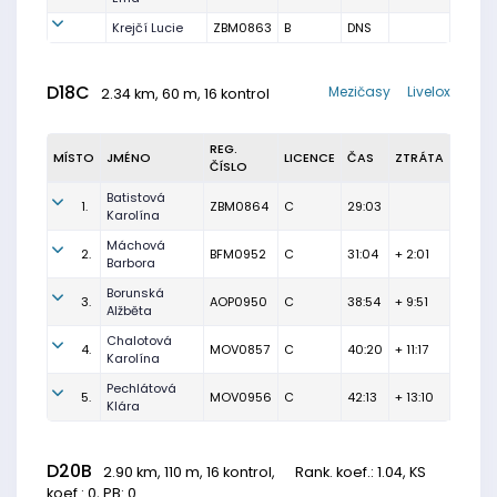
Krejčí Lucie
ZBM0863
B
DNS
D18C
Mezičasy
Livelox
2.34 km, 60 m, 16 kontrol
REG.
MÍSTO
JMÉNO
LICENCE
ČAS
ZTRÁTA
ČÍSLO
Batistová
1.
ZBM0864
C
29:03
Karolína
Máchová
2.
BFM0952
C
31:04
+ 2:01
Barbora
Borunská
3.
AOP0950
C
38:54
+ 9:51
Alžběta
Chalotová
4.
MOV0857
C
40:20
+ 11:17
Karolína
Pechlátová
5.
MOV0956
C
42:13
+ 13:10
Klára
D20B
2.90 km, 110 m, 16 kontrol,
Rank. koef.
: 1.04, KS
koef.: 0, PB: 0