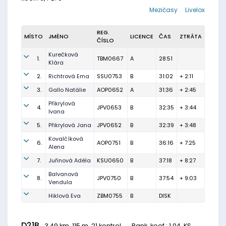
Mezičasy
Livelox
REG.
MÍSTO
JMÉNO
LICENCE
ČAS
ZTRÁTA
ČÍSLO
Kurečková
1.
TBM0667
A
28:51
Klára
2.
Richtrová Ema
SSU0753
B
31:02
+ 2:11
3.
Gallo Natálie
AOP0652
A
31:36
+ 2:45
Přikrylová
4.
JPV0653
B
32:35
+ 3:44
Ivana
5.
Přikrylová Jana
JPV0652
B
32:39
+ 3:48
Kovalčíková
6.
AOP0751
B
36:16
+ 7:25
Alena
7.
Juřinová Adéla
KSU0650
B
37:18
+ 8:27
Balvanová
8.
JPV0750
B
37:54
+ 9:03
Vendula
Hiklová Eva
ZBM0755
B
DISK
D21B
3.49 km, 115 m, 21 kontrol,
Rank. koef.
: 1.04, KS