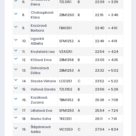
6.
TZL1351
B
22:09
+ 3:39
Elena
Chaloupková
8.
ZBM1260
B
22:16
+ 3:46
Klára
Kocúrová
9.
FBA1251
22:40
+ 4:10
Barbora
Ligocká
10.
SFM1252
A
22:49
+ 4:19
Alžběta
11.
Knutelská Lea
VZA1251
22:54
+ 4:24
12.
Křížová Ema
ZBM1358
B
23:05
+ 4:35
Dohnalová
13.
ZBM1253
A
23:32
+ 5:02
Eliška
14.
Stacke Viktorie
LCE1251
C
23:52
+ 5:22
15.
Vallová Dorota
TZL1352
B
23:56
+ 5:26
Kozáková
16.
TBM1352
B
25:38
+ 7:08
Zuzana
17.
Létalová Eva
SFM1250
A
25:54
+ 7:24
18.
Marko Sofia
TKE1251
26:11
+ 7:41
Štěpánková
19.
VIC1250
C
27:04
+ 8:34
Adéla