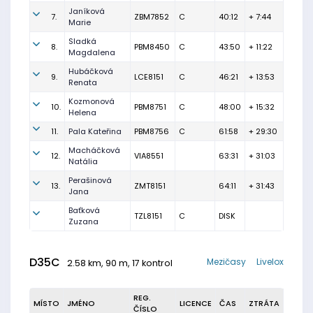
Janíková
7.
ZBM7852
C
40:12
+ 7:44
Marie
Sladká
8.
PBM8450
C
43:50
+ 11:22
Magdalena
Hubáčková
9.
LCE8151
C
46:21
+ 13:53
Renata
Kozmonová
10.
PBM8751
C
48:00
+ 15:32
Helena
11.
Pala Kateřina
PBM8756
C
61:58
+ 29:30
Macháčková
12.
VIA8551
63:31
+ 31:03
Natália
Perašinová
13.
ZMT8151
64:11
+ 31:43
Jana
Baťková
TZL8151
C
DISK
Zuzana
D35C
Mezičasy
Livelox
2.58 km, 90 m, 17 kontrol
REG.
MÍSTO
JMÉNO
LICENCE
ČAS
ZTRÁTA
ČÍSLO