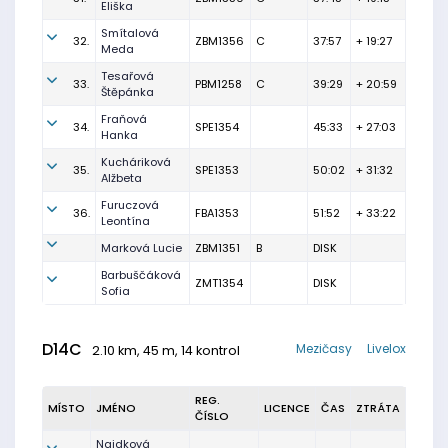
Eliška
Smítalová
32.
ZBM1356
C
37:57
+ 19:27
Meda
Tesařová
33.
PBM1258
C
39:29
+ 20:59
Štěpánka
Fraňová
34.
SPE1354
45:33
+ 27:03
Hanka
Kucháriková
35.
SPE1353
50:02
+ 31:32
Alžbeta
Furuczová
36.
FBA1353
51:52
+ 33:22
Leontína
Marková Lucie
ZBM1351
B
DISK
Barbuščáková
ZMT1354
DISK
Sofia
D14C
Mezičasy
Livelox
2.10 km, 45 m, 14 kontrol
REG.
MÍSTO
JMÉNO
LICENCE
ČAS
ZTRÁTA
ČÍSLO
Najdková