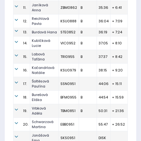
Janíková
11.
ZBM0862
B
35:36
+ 6:41
Anna
Reichlová
12.
KSU0888
B
36:04
+ 7:09
Pavla
13.
Burdová Hana
STE0852
B
36:19
+ 7:24
Kubíčková
14.
VIC0952
B
37:05
+ 8:10
Lucie
Labová
15.
TRI0955
B
37:37
+ 8:42
Taťána
Kočandrlová
16.
KSU0979
B
38:15
+ 9:20
Natálie
Šoltésová
17.
SSN0951
44:06
+ 15:11
Paulína
Burešová
18.
BFM0955
B
44:54
+ 15:59
Eliška
Vrbková
19.
TBM0851
B
50:31
+ 21:36
Adéla
Schwarzová
20.
EBB0951
55:47
+ 26:52
Martina
Jonášová
SKS0951
DISK
Ema