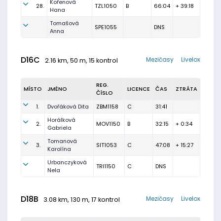
Kořenová
28.
TZL1050
B
66:04
+ 39:18
Hana
Tomašová
SPE1055
DNS
Anna
D16C
Mezičasy
Livelox
2.16 km, 50 m, 15 kontrol
REG.
MÍSTO
JMÉNO
LICENCE
ČAS
ZTRÁTA
ČÍSLO
1.
Dvořáková Dita
ZBM1158
C
31:41
Horálková
2.
MOV1150
B
32:15
+ 0:34
Gabriela
Tomanová
3.
SIT1053
C
47:08
+ 15:27
Karolína
Urbanczyková
TRI1150
C
DNS
Nela
D18B
Mezičasy
Livelox
3.08 km, 130 m, 17 kontrol