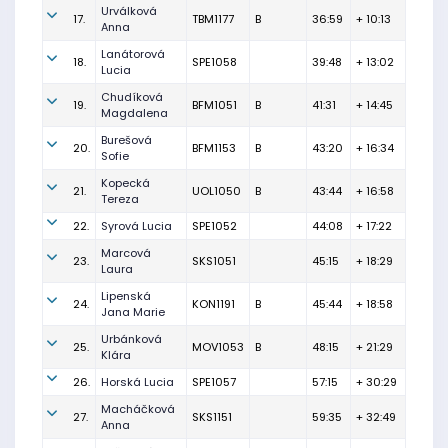
Urválková
17.
TBM1177
B
36:59
+ 10:13
Anna
Lanátorová
18.
SPE1058
39:48
+ 13:02
Lucia
Chudíková
19.
BFM1051
B
41:31
+ 14:45
Magdalena
Burešová
20.
BFM1153
B
43:20
+ 16:34
Sofie
Kopecká
21.
UOL1050
B
43:44
+ 16:58
Tereza
22.
Syrová Lucia
SPE1052
44:08
+ 17:22
Marcová
23.
SKS1051
45:15
+ 18:29
Laura
Lipenská
24.
KON1191
B
45:44
+ 18:58
Jana Marie
Urbánková
25.
MOV1053
B
48:15
+ 21:29
Klára
26.
Horská Lucia
SPE1057
57:15
+ 30:29
Macháčková
27.
SKS1151
59:35
+ 32:49
Anna