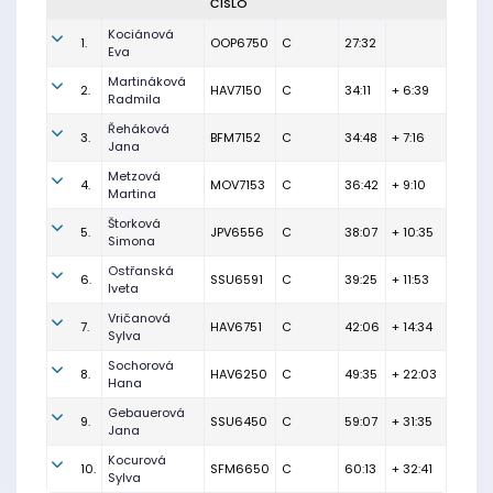
ČÍSLO
Kociánová
1.
OOP6750
C
27:32
Eva
Martináková
2.
HAV7150
C
34:11
+ 6:39
Radmila
Řeháková
3.
BFM7152
C
34:48
+ 7:16
Jana
Metzová
4.
MOV7153
C
36:42
+ 9:10
Martina
Štorková
5.
JPV6556
C
38:07
+ 10:35
Simona
Ostřanská
6.
SSU6591
C
39:25
+ 11:53
Iveta
Vričanová
7.
HAV6751
C
42:06
+ 14:34
Sylva
Sochorová
8.
HAV6250
C
49:35
+ 22:03
Hana
Gebauerová
9.
SSU6450
C
59:07
+ 31:35
Jana
Kocurová
10.
SFM6650
C
60:13
+ 32:41
Sylva