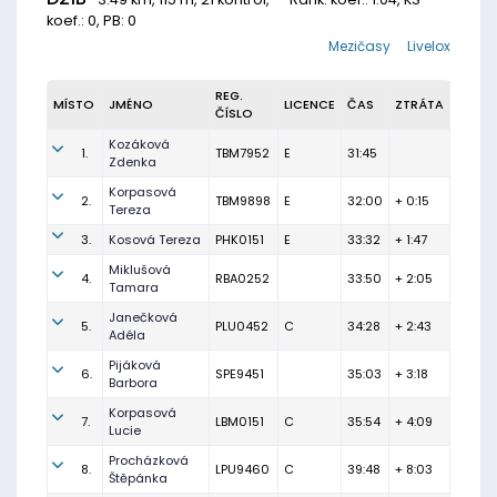
koef.: 0, PB: 0
Mezičasy
Livelox
REG.
MÍSTO
JMÉNO
LICENCE
ČAS
ZTRÁTA
ČÍSLO
Kozáková
1.
TBM7952
E
31:45
Zdenka
Korpasová
2.
TBM9898
E
32:00
+ 0:15
Tereza
3.
Kosová Tereza
PHK0151
E
33:32
+ 1:47
Miklušová
4.
RBA0252
33:50
+ 2:05
Tamara
Janečková
5.
PLU0452
C
34:28
+ 2:43
Adéla
Pijáková
6.
SPE9451
35:03
+ 3:18
Barbora
Korpasová
7.
LBM0151
C
35:54
+ 4:09
Lucie
Procházková
8.
LPU9460
C
39:48
+ 8:03
Štěpánka