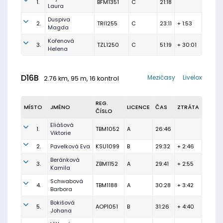
1.
BFM1351
C
21:18
Laura
Duspiva
2.
TRI1255
C
23:11
+ 1:53
Magda
Kořenová
3.
TZL1250
C
51:19
+ 30:01
Helena
D16B
Mezičasy
Livelox
2.76 km, 95 m, 16 kontrol
REG.
MÍSTO
JMÉNO
LICENCE
ČAS
ZTRÁTA
ČÍSLO
Eliášová
1.
TBM1052
A
26:46
Viktorie
2.
Pavelková Eva
KSU1099
B
29:32
+ 2:46
Beránková
3.
ZBM1152
A
29:41
+ 2:55
Kamila
Schwabová
4.
TBM1188
A
30:28
+ 3:42
Barbora
Bokišová
5.
AOP1051
B
31:26
+ 4:40
Johana