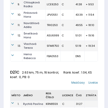
Chloupková
9.
LCE9250
C
41:38
+ 9:53
Radka
Pinkavová
10.
JPV0551
C
43:39
+ 11:54
Hana
Navrátilová
11.
TRI0250
C
49:55
+ 18:10
Adéla
Šmelíková
12.
ASU6999
C
51:01
+ 19:16
Hana
Vlachová
13.
SFM8750
C
51:19
+ 19:34
Tereza
Herna
FBA0553
DNS
Rebecca
D21C
2.63 km, 75 m, 16 kontrol,
Rank. koef.
: 1.04, KS
koef.: 0, PB: 0
Mezičasy
Livelox
REG.
MÍSTO
JMÉNO
LICENCE
ČAS
ZTRÁTA
ČÍSLO
1.
Rychlá Pavlína
KRN8559
C
31:27