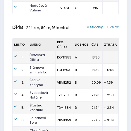
Hodačová
JPV1461
C
DNS
Valerie
D14B
Mezičasy
Livelox
2.14 km, 80 m, 16 kontrol
REG.
MÍSTO
JMÉNO
LICENCE
ČAS
ZTRÁTA
ČÍSLO
Čeřovská
1.
KON1353
A
18:30
Eliška
Slámová
2.
LCE1253
B
18:39
+ 0:09
Emílie Inka
Šedivá
3.
VBM1252
B
20:09
+ 1:39
Kristýna
Svobodová
4.
TZL1251
B
21:23
+ 2:53
Natálie
Šťastná
5.
TBM1384
B
21:24
+ 2:54
Vendula
Balcarová
6.
ZBM1359
B
22:09
+ 3:39
Zora
Chodúrová