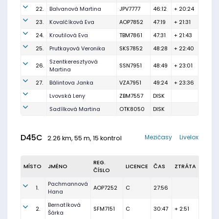
22.
Balvanová Martina
JPV7777
46:12
+ 20:24
23.
Kovalčíková Eva
AOP7852
47:19
+ 21:31
24.
Kroutilová Eva
TBM7861
47:31
+ 21:43
25.
Prutkayová Veronika
SKS7852
48:28
+ 22:40
Szentkeresztyová
26.
SSN7951
48:49
+ 23:01
Martina
27.
Bálintova Janka
VZA7951
49:24
+ 23:36
Lvovská Leny
ZBM7557
DISK
Sadílková Martina
OTK8050
DISK
D45C
Mezičasy
Livelox
2.26 km, 55 m, 15 kontrol
REG.
MÍSTO
JMÉNO
LICENCE
ČAS
ZTRÁTA
ČÍSLO
Pachmannová
1.
AOP7252
C
27:56
Hana
Bernatíková
2.
SFM7151
C
30:47
+ 2:51
Šárka