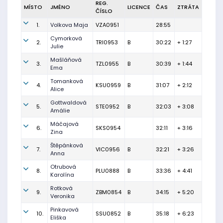
REG.
MÍSTO
JMÉNO
LICENCE
ČAS
ZTRÁTA
ČÍSLO
1.
Volkova Maja
VZA0951
28:55
Cymorková
2.
TRI0953
B
30:22
+ 1:27
Julie
Mašláňová
3.
TZL0955
B
30:39
+ 1:44
Ema
Tomanková
4.
KSU0959
B
31:07
+ 2:12
Alice
Gottwaldová
5.
STE0952
B
32:03
+ 3:08
Amálie
Máčajová
6.
SKS0954
32:11
+ 3:16
Zina
Štěpánková
7.
VIC0956
B
32:21
+ 3:26
Anna
Otrubová
8.
PLU0888
B
33:36
+ 4:41
Karolína
Rotková
9.
ZBM0854
B
34:15
+ 5:20
Veronika
Pinkavová
10.
SSU0852
B
35:18
+ 6:23
Eliška