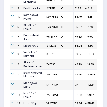
2.
KON7474
C
31:41
+ 4:05
Michaela
3.
Kostková Jana
AOP7151
C
31:55
+ 4:19
Korpasová
4.
LBM7362
C
33:49
+ 6:13
Ivana
Slavíková
5.
TVR7350
C
35:02
+ 7:26
Lenka
Kundratová
6.
TZL7350
C
35:26
+ 7:50
Jana
7.
Klose Petra
SFM7351
C
36:26
+ 8:50
Vorlíčková
8.
SKS7651
38:15
+ 10:39
Barbora
Skybová
9.
TKE7551
42:29
+ 14:53
Kutilová Lucia
Brém Knorová
10.
ZMT7151
49:40
+ 22:04
Martina
Máčajová
11.
SKS7552
71:10
+ 43:34
Edita
Nosáľová
12.
ZMT7651
80:53
+ 53:17
Lenka
13.
Lago Oľga
VBA7452
83:24
+ 55:48