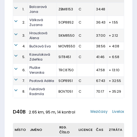
Balcarová
1.
ZBM8153
C
34:48
Jana
Válková
2.
SOP8852
C
36:43
+ 1:55
Zuzana
Hrouzková
3.
SKM8550
C
37:00
+ 2:12
Alena
4.
Bučková Eva
MOV8550
C
38:56
+ 4:08
Kawuloková
5.
SIT8451
C
41:46
+ 6:58
Zdeňka
Pluške
6.
TRC8750
47:58
+ 13:10
Veronika
7.
Psotová Adéla
SOP8951
C
67:43
+ 32:55
Fukalová
8.
BOV7051
C
70:17
+ 35:29
Radmila
D40B
Mezičasy
Livelox
2.65 km, 95 m, 14 kontrol
REG.
MÍSTO
JMÉNO
LICENCE
ČAS
ZTRÁTA
ČÍSLO