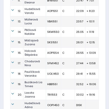
11.
BFM1551
C
20:47
+ 7:01
Eleanor
Hudečková
12.
AOP1551
C
22:09
+ 8:23
Vanda
Müllerová
13.
VBA1551
23:57
+ 10:11
Lucia
Pěčková
14.
SKM1550
C
25:05
+ 11:19
Natálie
Máčajová
15.
SKS1551
26:01
+ 12:15
Zuzana
Holcová
16.
AOP1554
C
26:55
+ 13:09
Štěpánka
Chodurová
17.
SFM1452
C
27:44
+ 13:58
Nina
Paulíčková
18.
UOL1450
C
29:41
+ 15:55
Veronika
Buzáková Lia
19.
HBB1551
32:52
+ 19:06
Timea
Lasota
20.
TRI1553
C
33:02
+ 19:16
Joanna
Hudečková
OOP1450
C
DISK
Adina