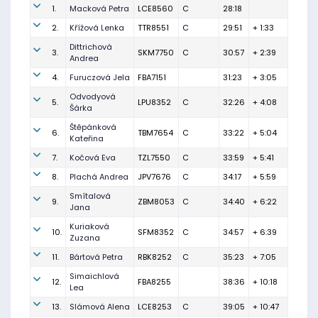
1.
Macková Petra
LCE8560
C
28:18
2.
Křížová Lenka
TTR8551
C
29:51
+ 1:33
Dittrichová
3.
SKM7750
C
30:57
+ 2:39
Andrea
4.
Furuczová Jela
FBA7151
31:23
+ 3:05
Odvodyová
5.
LPU8352
C
32:26
+ 4:08
Šárka
Štěpánková
6.
TBM7654
C
33:22
+ 5:04
Kateřina
7.
Kočová Eva
TZL7550
C
33:59
+ 5:41
8.
Plachá Andrea
JPV7676
C
34:17
+ 5:59
Smítalová
9.
ZBM8053
C
34:40
+ 6:22
Jana
Kuriaková
10.
SFM8352
C
34:57
+ 6:39
Zuzana
11.
Bártová Petra
RBK8252
C
35:23
+ 7:05
Simaichlová
12.
FBA8255
38:36
+ 10:18
Lea
13.
Slámová Alena
LCE8253
C
39:05
+ 10:47