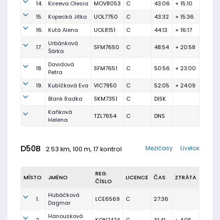
14.
Kireeva Olesia
MOV8053
C
43:06
+ 15:10
15.
Kopecká Jitka
UOL7750
C
43:32
+ 15:36
16.
Kutá Alena
UOL8151
C
44:13
+ 16:17
Urbánková
17.
SFM7650
C
48:54
+ 20:58
Šárka
Davidová
18.
SFM7651
C
50:56
+ 23:00
Petra
19.
Kubíčková Eva
VIC7950
C
52:05
+ 24:09
Blank Radka
SKM7351
C
DISK
Kaňková
TZL7654
C
DNS
Helena
D50B
Mezičasy
Livelox
2.53 km, 100 m, 17 kontrol
REG.
MÍSTO
JMÉNO
LICENCE
ČAS
ZTRÁTA
ČÍSLO
Hubáčková
1.
LCE6569
C
27:36
Dagmar
Hanousková