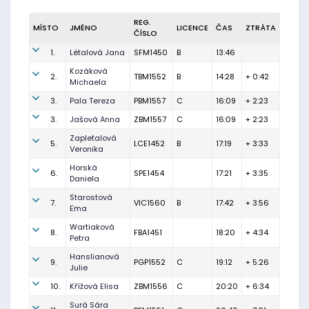
REG.
MÍSTO
JMÉNO
LICENCE
ČAS
ZTRÁTA
ČÍSLO
1.
Létalová Jana
SFM1450
B
13:46
Kozáková
2.
TBM1552
B
14:28
+ 0:42
Michaela
3.
Pala Tereza
PBM1557
C
16:09
+ 2:23
3.
Jašová Anna
ZBM1557
C
16:09
+ 2:23
Zapletalová
5.
LCE1452
B
17:19
+ 3:33
Veronika
Horská
6.
SPE1454
17:21
+ 3:35
Daniela
Starostová
7.
VIC1560
B
17:42
+ 3:56
Ema
Wartiaková
8.
FBA1451
18:20
+ 4:34
Petra
Hanslianová
9.
PGP1552
C
19:12
+ 5:26
Julie
10.
Křížová Elisa
ZBM1556
C
20:20
+ 6:34
Surá Sára