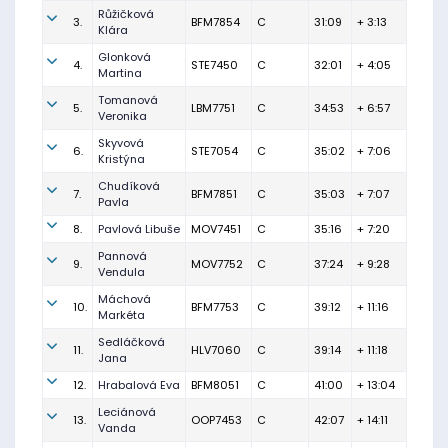
Růžičková
3.
BFM7854
C
31:09
+ 3:13
Klára
Glonková
4.
STE7450
C
32:01
+ 4:05
Martina
Tomanová
5.
LBM7751
C
34:53
+ 6:57
Veronika
Skyvová
6.
STE7054
C
35:02
+ 7:06
Kristýna
Chudíková
7.
BFM7851
C
35:03
+ 7:07
Pavla
8.
Pavlová Libuše
MOV7451
C
35:16
+ 7:20
Pannová
9.
MOV7752
C
37:24
+ 9:28
Vendula
Máchová
10.
BFM7753
C
39:12
+ 11:16
Markéta
Sedláčková
11.
HLV7060
C
39:14
+ 11:18
Jana
12.
Hrabalová Eva
BFM8051
C
41:00
+ 13:04
Leciánová
13.
OOP7453
C
42:07
+ 14:11
Vanda