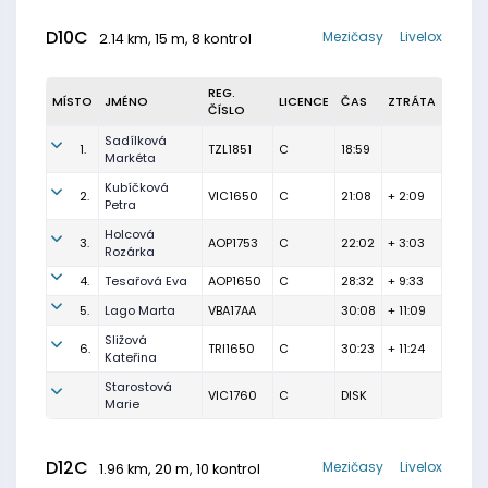
D10C
Mezičasy
Livelox
2.14 km, 15 m, 8 kontrol
REG.
MÍSTO
JMÉNO
LICENCE
ČAS
ZTRÁTA
ČÍSLO
Sadílková
1.
TZL1851
C
18:59
Markéta
Kubíčková
2.
VIC1650
C
21:08
+ 2:09
Petra
Holcová
3.
AOP1753
C
22:02
+ 3:03
Rozárka
4.
Tesařová Eva
AOP1650
C
28:32
+ 9:33
5.
Lago Marta
VBA17AA
30:08
+ 11:09
Sližová
6.
TRI1650
C
30:23
+ 11:24
Kateřina
Starostová
VIC1760
C
DISK
Marie
D12C
Mezičasy
Livelox
1.96 km, 20 m, 10 kontrol