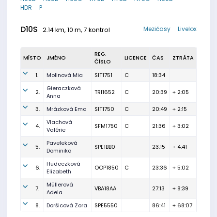
HDR
P
D10S
Mezičasy
Livelox
2.14 km, 10 m, 7 kontrol
REG.
MÍSTO
JMÉNO
LICENCE
ČAS
ZTRÁTA
ČÍSLO
1.
Molinová Mia
SIT1751
C
18:34
Gieraczková
2.
TRI1652
C
20:39
+ 2:05
Anna
3.
Mrázková Ema
SIT1750
C
20:49
+ 2:15
Vlachová
4.
SFM1750
C
21:36
+ 3:02
Valérie
Paveleková
5.
SPE1BB0
23:15
+ 4:41
Dominika
Hudeczková
6.
OOP1850
C
23:36
+ 5:02
Elizabeth
Müllerová
7.
VBA18AA
27:13
+ 8:39
Adela
8.
Doršicová Zora
SPE5550
86:41
+ 68:07