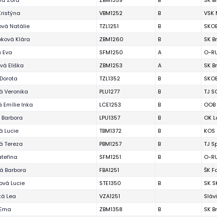
vá Zora
ZBM1359
B
SK B
Kristýna
VBM1252
B
VSK 
vá Natálie
TZL1251
B
SKOB
ková Klára
ZBM1260
B
SK B
á Eva
SFM1250
A
O-RU
vá Eliška
ZBM1253
A
SK B
 Dorota
TZL1352
B
SKOB
á Veronika
PLU1277
B
TJ S
 Emílie Inka
LCE1253
B
OOB 
 Barbora
LPU1357
B
OK L
á Lucie
TBM1372
B
KOS 
á Tereza
PBM1257
B
TJ S
ateřina
SFM1251
B
O-RU
á Barbora
FBA1251
ŠK F
vá Lucie
STE1350
B
SK S
ká Lea
VZA1251
Slávi
 Ema
ZBM1358
B
SK B