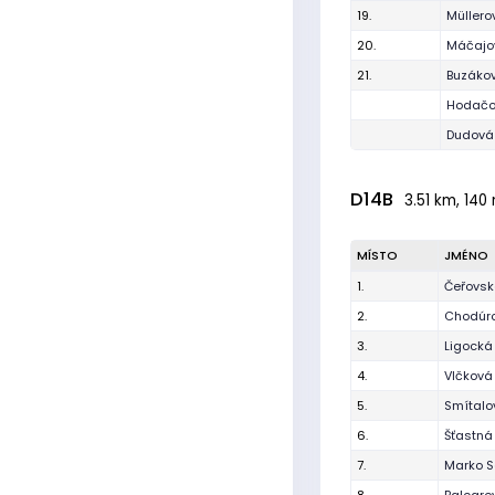
19.
Müllero
20.
Máčajo
21.
Buzákov
Hodačo
Dudová
D14B
3.51 km, 140
MÍSTO
JMÉNO
1.
Čeřovsk
2.
Chodúro
3.
Ligocká
4.
Vlčková
5.
Smítal
6.
Šťastná
7.
Marko S