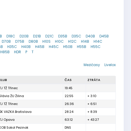
B
D18C
D20B
D21B
D21C
D35B
D35C
D40B
D45B
D70B
D75B
D80B
H10S
H10C
H12C
H14B
H14C
5B
H35C
H40B
H45B
H45C
H50B
H55B
H55C
H85B
HDR
P
T
Mezičasy
Livelox
KLUB
ČAS
ZTRÁTA
TJ TŽ Třinec
19:45
Slávia ŽU Žilina
22:55
+ 3:10
TJ TŽ Třinec
26:36
+ 6:51
ŠK VAZKA Bratislava
28:24
+ 8:39
TJ Opava
63:12
+ 43:27
KOB Sokol Pezinok
DNS