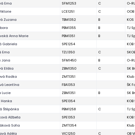
vá Ema
SFM1253
C
O-RU
iktorie
LCE1251
C
OOB 
vá Zuzana
TBM1352
B
KOS 
rbora
PBM1355
B
TJ S
vská Anna Marie
PBM1351
B
TJ S
á Gabriela
SPE1254
KOB 
vá Ema
TZL1350
C
SKOB
á Jana
SFM1450
B
O-RU
vá Eliška
ZBM1350
C
SK B
ová Radka
ZMT1351
Klub
vá Leontína
FBA1353
ŠK F
 Lucie
ZBM1351
B
SK B
á Hanka
SPE1354
KOB 
á Štěpánka
PBM1258
C
TJ S
ková Alžbeta
SPE1353
KOB 
áková Sofia
ZMT1354
Klub
ová Adéla
VIC1250
C
OB V