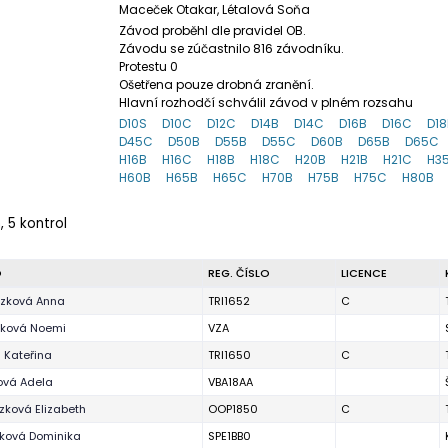
Maceček Otakar, Létalová Soňa
Závod proběhl dle pravidel OB.
Závodu se zúčastnilo 816 závodníku.
Protestu 0
Ošetřena pouze drobná zranění.
Hlavní rozhodčí schválil závod v plném rozsahu
D10S
D10C
D12C
D14B
D14C
D16B
D16C
D18
D45C
D50B
D55B
D55C
D60B
D65B
D65C
H16B
H16C
H18B
H18C
H20B
H21B
H21C
H3
H60B
H65B
H65C
H70B
H75B
H75C
H80B
, 5 kontrol
O
REG. ČÍSLO
LICENCE
czková Anna
TRI1652
C
eková Noemi
VZA
á Kateřina
TRI1650
C
ová Adela
VBA18AA
ková Elizabeth
OOP1850
C
ková Dominika
SPE1BB0