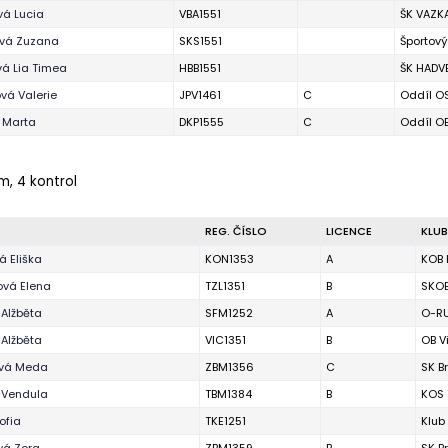
vá Lucia
VBA1551
ŠK VAZKA
vá Zuzana
SKS1551
Športov
á Lia Timea
HBB1551
ŠK HADV
vá Valerie
JPV1461
C
Oddíl OS
 Marta
DKP1555
C
Oddíl OB
 m, 4 kontrol
REG. ČÍSLO
LICENCE
KLUB
á Eliška
KON1353
A
KOB 
vá Elena
TZL1351
B
SKOB
 Alžběta
SFM1252
A
O-RU
 Alžběta
VIC1351
B
OB V
ová Meda
ZBM1356
C
SK B
 Vendula
TBM1384
B
KOS 
ofia
TKE1251
Klub