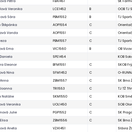
ová Petra
FBA1451
ŠK Farma
lová Veronika
LCE1452
B
OOB TJ 
ová Sára
PBM1552
B
TJ Spart
á Štěpánka
AOP1554
C
Orienta
ová Vanda
AOP1551
C
Orienta
reza
PBM1557
C
TJ Spart
tová Ema
VIC1560
B
OB Vizov
Daniela
SPE1454
KOB Soko
ra Eleanor
BFM1551
C
SKOB Fr
ová Nina
SFM1452
C
O-RUNNA
 Anna
ZBM1557
C
SK Brno 
 Joanna
TRI1553
C
TJ TŽ Tři
 Natálie
SKM1550
C
KOB Smě
ová Veronika
UOL1450
C
SOB Ol
nová Julie
PGP1552
C
SK Prag
Elisa
ZBM1556
C
SK Brno 
ková Aneta
VZA1451
Slávia ŽU