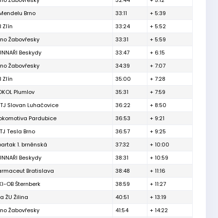
rno Žabovřesky
32:44
+ 5:12
Mendelu Brno
33:11
+ 5:39
 Zlín
33:24
+ 5:52
rno Žabovřesky
33:31
+ 5:59
NNAŘI Beskydy
33:47
+ 6:15
rno Žabovřesky
34:39
+ 7:07
 Zlín
35:00
+ 7:28
OKOL Plumlov
35:31
+ 7:59
TJ Slovan Luhačovice
36:22
+ 8:50
okomotiva Pardubice
36:53
+ 9:21
TJ Tesla Brno
36:57
+ 9:25
partak 1. brněnská
37:32
+ 10:00
NNAŘI Beskydy
38:31
+ 10:59
armaceut Bratislava
38:48
+ 11:16
KI-OB Šternberk
38:59
+ 11:27
a ŽU Žilina
40:51
+ 13:19
rno Žabovřesky
41:54
+ 14:22