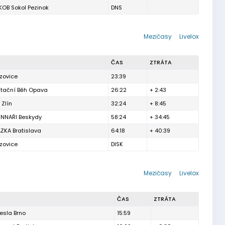
KOB Sokol Pezinok
DNS
Mezičasy
Livelox
ČAS
ZTRÁTA
izovice
23:39
ntační Běh Opava
26:22
+ 2:43
 Zlín
32:24
+ 8:45
NNAŘI Beskydy
58:24
+ 34:45
AZKA Bratislava
64:18
+ 40:39
izovice
DISK
Mezičasy
Livelox
ČAS
ZTRÁTA
esla Brno
15:59