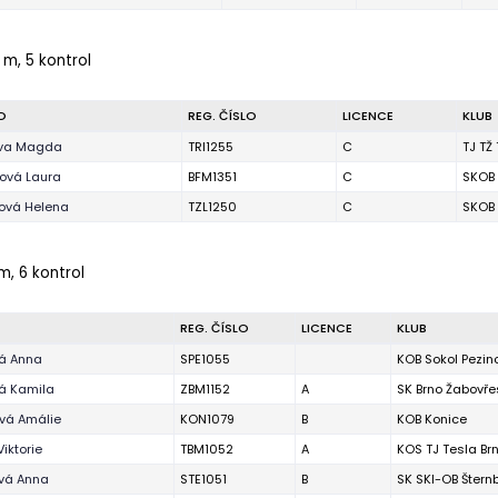
 m, 5 kontrol
O
REG. ČÍSLO
LICENCE
KLUB
iva Magda
TRI1255
C
TJ TŽ 
ová Laura
BFM1351
C
SKOB 
ová Helena
TZL1250
C
SKOB 
 m, 6 kontrol
REG. ČÍSLO
LICENCE
KLUB
á Anna
SPE1055
KOB Sokol Pezin
á Kamila
ZBM1152
A
SK Brno Žabovře
vá Amálie
KON1079
B
KOB Konice
Viktorie
TBM1052
A
KOS TJ Tesla Br
vá Anna
STE1051
B
SK SKI-OB Štern