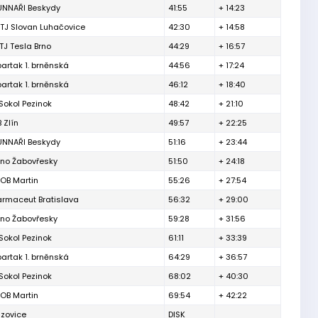
NNAŘI Beskydy
41:55
+ 14:23
TJ Slovan Luhačovice
42:30
+ 14:58
TJ Tesla Brno
44:29
+ 16:57
partak 1. brněnská
44:56
+ 17:24
partak 1. brněnská
46:12
+ 18:40
Sokol Pezinok
48:42
+ 21:10
 Zlín
49:57
+ 22:25
NNAŘI Beskydy
51:16
+ 23:44
rno Žabovřesky
51:50
+ 24:18
 OB Martin
55:26
+ 27:54
armaceut Bratislava
56:32
+ 29:00
rno Žabovřesky
59:28
+ 31:56
Sokol Pezinok
61:11
+ 33:39
partak 1. brněnská
64:29
+ 36:57
Sokol Pezinok
68:02
+ 40:30
 OB Martin
69:54
+ 42:22
izovice
DISK