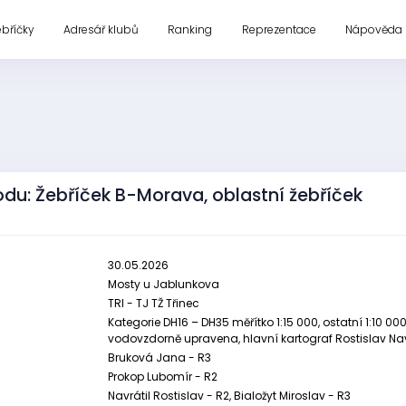
ebříčky
Adresář klubů
Ranking
Reprezentace
Nápověda
du: Žebříček B-Morava, oblastní žebříček
30.05.2026
Mosty u Jablunkova
TRI - TJ TŽ Třinec
Kategorie DH16 – DH35 měřítko 1:15 000, ostatní 1:10 00
vodovzdorně upravena, hlavní kartograf Rostislav Nav
Bruková Jana - R3
Prokop Lubomír - R2
Navrátil Rostislav - R2, Bialožyt Miroslav - R3