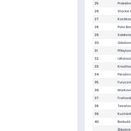
25.
Prokešo
26.
Stacke V
27.
Kozáko
28.
Pala Ba
29.
Soběsla
30.
Gibalov
31.
Přibylo
32.
Létalov
33.
Kroutilo
34.
Perašin
35.
Furuczo
36.
Marková
37.
Fraňov
38.
Tesařov
39.
Kuchári
40.
Barbušč
Štěpánk