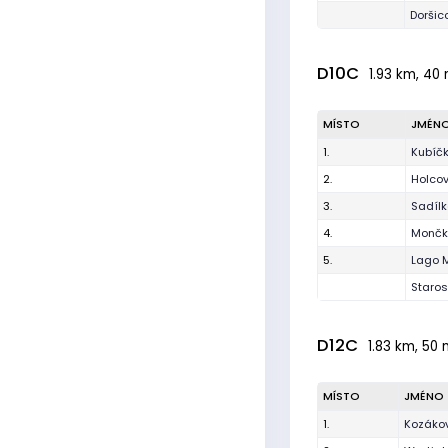
Doršic
D10C
1.93 km, 40 
MÍSTO
JMÉN
1.
Kubíčk
2.
Holco
3.
Sadíl
4.
Mončk
5.
Lago 
Staros
D12C
1.83 km, 50 
MÍSTO
JMÉNO
1.
Kozáko