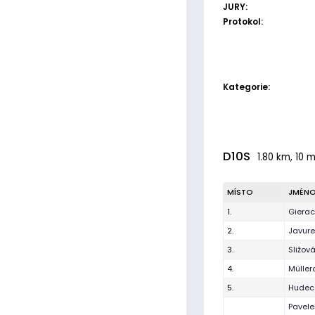
JURY:
Protokol:
Kategorie:
D10S
1.80 km, 10 m
MÍSTO
JMÉN
1.
Giera
2.
Javur
3.
Sližov
4.
Müller
5.
Hudecz
Pavele