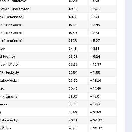
ceut Bratislava
16:29
+ 0:30
Slovan Luhačovice
17:05
+ 1:06
ak 1. brněnská
17:53
+ 1:54
ční Běh Opava
18:44
+ 2:45
ční Běh Opava
18:50
+ 2:51
ak 1. brněnská
21:26
+ 5:27
ice
24:13
+ 8:14
l Pezinok
25:23
+ 9:24
ýdek-Místek
26:56
+ 10:57
ŘI Beskydy
27:54
+ 11:55
Žabovřesky
28:25
+ 12:26
nec
30:47
+ 14:48
r Kroměříž
31:00
+ 15:01
omouc
33:48
+ 17:49
a
37:52
+ 21:53
Žabovřesky
40:31
+ 24:32
 Žilina
45:31
+ 29:32