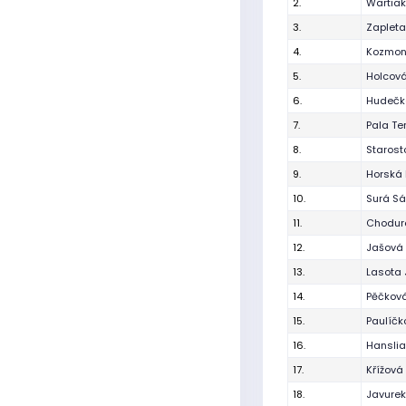
2.
Wartiak
3.
Zapleta
4.
Kozmon
5.
Holcov
6.
Hudečk
7.
Pala Te
8.
Staros
9.
Horská 
10.
Surá Sá
11.
Chodur
12.
Jašová
13.
Lasota
14.
Pěčková
15.
Paulíčk
16.
Hanslia
17.
Křížová 
18.
Javure