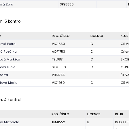
ová Zora
SPE5550
m, 5 kontrol
O
REG. ČÍSLO
LICENCE
KLUB
ová Petra
VIC1650
C
OB V
vá Rozárka
AOP1753
C
Orie
ková Markéta
TZL1851
C
SKOB
ová Lucie
SFM1850
C
O-RU
Marta
VBA17AA
ŠK V
tová Marie
VIC1760
C
OB V
m, 4 kontrol
REG. ČÍSLO
LICENCE
KLUB
vá Michaela
TBM1552
B
KOS TJ T