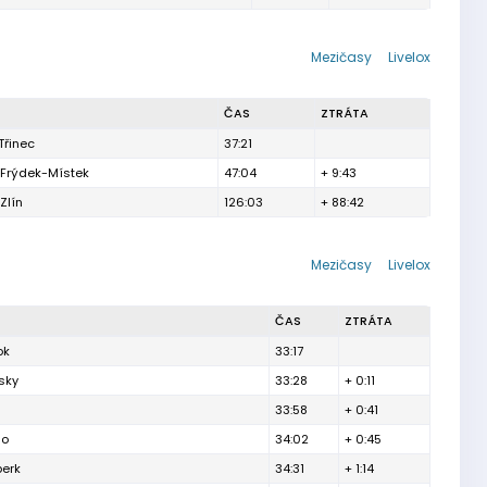
Mezičasy
Livelox
ČAS
ZTRÁTA
Třinec
37:21
Frýdek-Místek
47:04
+ 9:43
Zlín
126:03
+ 88:42
Mezičasy
Livelox
ČAS
ZTRÁTA
ok
33:17
sky
33:28
+ 0:11
33:58
+ 0:41
no
34:02
+ 0:45
berk
34:31
+ 1:14