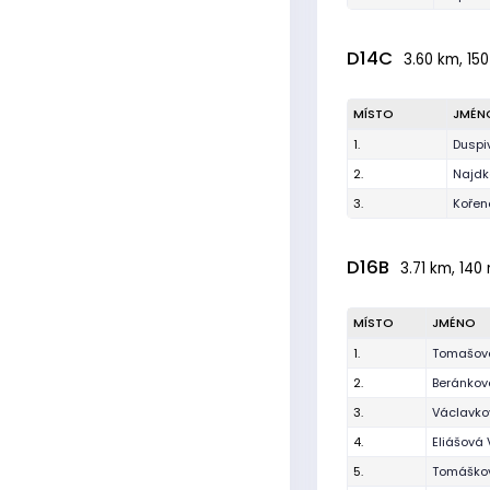
D14C
3.60 km, 150
MÍSTO
JMÉN
1.
Dusp
2.
Najdk
3.
Kořen
D16B
3.71 km, 140
MÍSTO
JMÉNO
1.
Tomašov
2.
Beránkov
3.
Václavko
4.
Eliášová 
5.
Tomáško