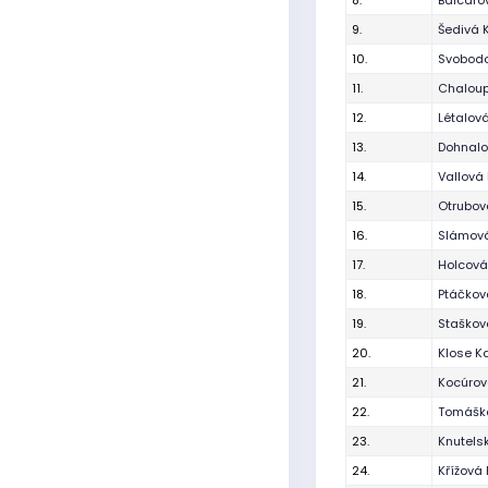
8.
Balcaro
9.
Šedivá 
10.
Svobodo
11.
Chaloup
12.
Létalov
13.
Dohnalo
14.
Vallová
15.
Otrubov
16.
Slámová
17.
Holcová
18.
Ptáčkov
19.
Staškov
20.
Klose K
21.
Kocúrov
22.
Tomáško
23.
Knutels
24.
Křížová