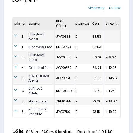
koef.: 0, PB: 0
Mezičasy
Livelox
REG.
MÍSTO
JMÉNO
LICENCE
ČAS
ZTRÁTA
ČÍSLO
Přikrylová
1.
JPV0653
B
53:53
Ivana
1.
Richtrová Ema
SSU0753
B
53:53
Přikrylová
3.
JPV0652
B
60:00
+ 6:07
Jana
4.
Gallo Natálie
AOP0652
A
66:21
+ 12:28
Kovalčíková
5.
AOP0751
B
68:19
+ 14:26
Alena
Juřinová
6.
KSU0650
B
69:41
+ 15:48
Adéla
7.
Hiklová Eva
ZBM0755
B
72:00
+ 18:07
Balvanová
8.
JPV0750
B
73:15
+ 19:22
Vendula
D21B
8.16 km, 360 m, 9 kontrol,
Rank. koef.
: 1.04, KS