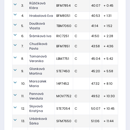
Růžičková
3.
BFM7854
C
40:07
+ 0:45
Klára
4.
Hrabalová Eva
BFM8051
C
40:53
+ 1:31
Doušková
5.
TBM7060
C
41:14
+ 1:52
Vlasta
6.
Šrámková Iva
RIC7251
C
41:50
+ 2:28
Chudíková
7.
BFM7851
C
43:58
+ 4:36
Pavla
Tomanová
8.
LBM7751
C
45:04
+ 5:42
Veronika
Glonková
9.
STE7450
C
45:20
+ 5:58
Martina
Marszałek
10.
14P7452
47:32
+ 8:10
Maria
Pannová
11.
MOV7752
C
49:52
+ 10:30
Vendula
Skyvová
12.
STE7054
C
50:07
+ 10:45
Kristýna
Urbánková
13.
SFM7650
C
51:06
+ 11:44
Šárka