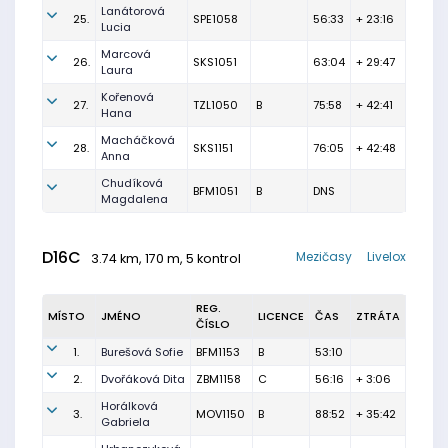
Lanátorová
25.
SPE1058
56:33
+ 23:16
Lucia
Marcová
26.
SKS1051
63:04
+ 29:47
Laura
Kořenová
27.
TZL1050
B
75:58
+ 42:41
Hana
Macháčková
28.
SKS1151
76:05
+ 42:48
Anna
Chudíková
BFM1051
B
DNS
Magdalena
D16C
Mezičasy
Livelox
3.74 km, 170 m, 5 kontrol
REG.
MÍSTO
JMÉNO
LICENCE
ČAS
ZTRÁTA
ČÍSLO
1.
Burešová Sofie
BFM1153
B
53:10
2.
Dvořáková Dita
ZBM1158
C
56:16
+ 3:06
Horálková
3.
MOV1150
B
88:52
+ 35:42
Gabriela