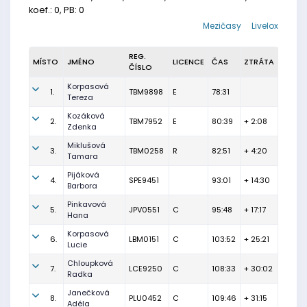
koef.: 0, PB: 0
Mezičasy
Livelox
REG.
MÍSTO
JMÉNO
LICENCE
ČAS
ZTRÁTA
ČÍSLO
Korpasová
1.
TBM9898
E
78:31
Tereza
Kozáková
2.
TBM7952
E
80:39
+ 2:08
Zdenka
Miklušová
3.
TBM0258
R
82:51
+ 4:20
Tamara
Pijáková
4.
SPE9451
93:01
+ 14:30
Barbora
Pinkavová
5.
JPV0551
C
95:48
+ 17:17
Hana
Korpasová
6.
LBM0151
C
103:52
+ 25:21
Lucie
Chloupková
7.
LCE9250
C
108:33
+ 30:02
Radka
Janečková
8.
PLU0452
C
109:46
+ 31:15
Adéla