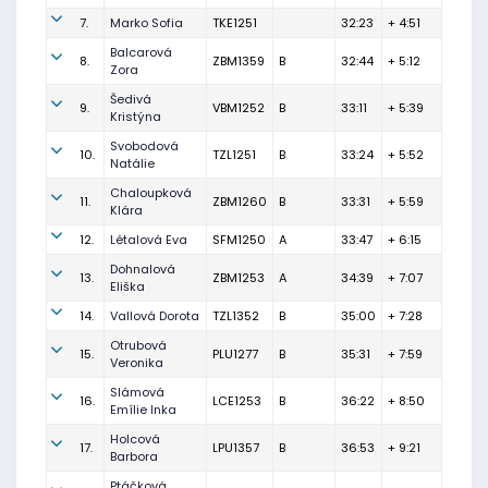
7.
Marko Sofia
TKE1251
32:23
+ 4:51
Balcarová
8.
ZBM1359
B
32:44
+ 5:12
Zora
Šedivá
9.
VBM1252
B
33:11
+ 5:39
Kristýna
Svobodová
10.
TZL1251
B
33:24
+ 5:52
Natálie
Chaloupková
11.
ZBM1260
B
33:31
+ 5:59
Klára
12.
Létalová Eva
SFM1250
A
33:47
+ 6:15
Dohnalová
13.
ZBM1253
A
34:39
+ 7:07
Eliška
14.
Vallová Dorota
TZL1352
B
35:00
+ 7:28
Otrubová
15.
PLU1277
B
35:31
+ 7:59
Veronika
Slámová
16.
LCE1253
B
36:22
+ 8:50
Emílie Inka
Holcová
17.
LPU1357
B
36:53
+ 9:21
Barbora
Ptáčková