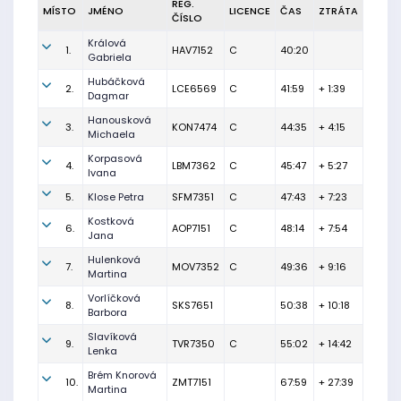
REG.
MÍSTO
JMÉNO
LICENCE
ČAS
ZTRÁTA
ČÍSLO
Králová
1.
HAV7152
C
40:20
Gabriela
Hubáčková
2.
LCE6569
C
41:59
+ 1:39
Dagmar
Hanousková
3.
KON7474
C
44:35
+ 4:15
Michaela
Korpasová
4.
LBM7362
C
45:47
+ 5:27
Ivana
5.
Klose Petra
SFM7351
C
47:43
+ 7:23
Kostková
6.
AOP7151
C
48:14
+ 7:54
Jana
Hulenková
7.
MOV7352
C
49:36
+ 9:16
Martina
Vorlíčková
8.
SKS7651
50:38
+ 10:18
Barbora
Slavíková
9.
TVR7350
C
55:02
+ 14:42
Lenka
Brém Knorová
10.
ZMT7151
67:59
+ 27:39
Martina