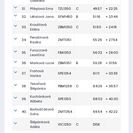
Gabriela
31.
Přibylová Ema
TZL1350
C
49:57
+ 22:25
32.
Létalová Jana
SFM1450
B
51:16
+ 23:44
Kroutilová
33.
ZBM1350
C
51:50
+ 24:18
Eliška
Perašinová
34.
ZMT1351
55:26
+ 27:54
Radka
Furuczová
35.
FBA1353
56:32
+ 29:00
Leontína
36.
Marková Lucie
ZBM1351
B
59:28
+ 31:56
Fraňová
37.
SPE1354
61:11
+ 33:39
Hanka
Tesařová
38.
PBM1258
C
64:29
+ 36:57
Štěpánka
Kucháriková
39.
SPE1353
68:02
+ 40:30
Alžbeta
Barbuščáková
40.
ZMT1354
69:54
+ 42:22
Sofia
Štěpánková
VIC1250
C
DISK
Adéla