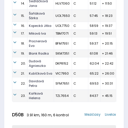
Sedláčková
14.
HLV7060
C
51:12
+ 11:50
Jana
Šaňáková
15.
UOL7650
C
57:45
+ 18:23
Šárka
16.
Kopecká Jitka
UOL7750
C
58:59
+ 19:37
17.
Miková Iva
TBM7071
C
59:13
+ 19:51
Procnerová
18.
BFM7551
C
59:37
+ 20:15
Eva
19.
Blank Radka
SKM7351
C
61:08
+ 21:46
Dudová
20.
DKP8152
C
62:04
+ 22:42
Agnieszka
21.
Kubíčková Eva
VIC7950
C
65:22
+ 26:00
Davidová
22.
SFM7651
C
69:53
+ 30:31
Petra
Kaňková
23.
TZL7654
C
84:37
+ 45:15
Helena
D50B
Mezičasy
Livelox
3.91 km, 160 m, 6 kontrol