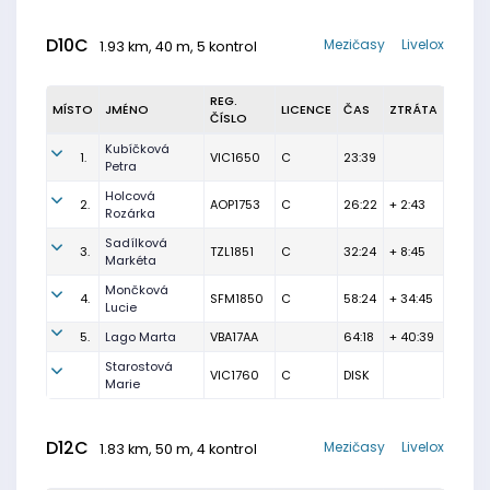
D10C
Mezičasy
Livelox
1.93 km, 40 m, 5 kontrol
REG.
MÍSTO
JMÉNO
LICENCE
ČAS
ZTRÁTA
ČÍSLO
Kubíčková
1.
VIC1650
C
23:39
Petra
Holcová
2.
AOP1753
C
26:22
+ 2:43
Rozárka
Sadílková
3.
TZL1851
C
32:24
+ 8:45
Markéta
Mončková
4.
SFM1850
C
58:24
+ 34:45
Lucie
5.
Lago Marta
VBA17AA
64:18
+ 40:39
Starostová
VIC1760
C
DISK
Marie
D12C
Mezičasy
Livelox
1.83 km, 50 m, 4 kontrol