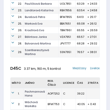
22.
Paulíčková Barbara
UOL7851
63:29
+ 24:33
23.
Lanátorová Katarína
RBA7856
63:54
+ 24:58
24.
Burešová Petra
BFM7855
64:13
+ 25:17
25.
Marková Eva
BBA7651
65:08
+ 26:12
26.
Kroutilová Eva
TBM7861
65:55
+ 26:59
27.
Bálintova Janka
VZA7951
65:57
+ 27:01
28.
Balvanová Martina
JPV7777
68:28
+ 29:32
Szentkeresztyová
29.
SSN7951
76:57
+ 38:01
Martina
D45C
Mezičasy
Livelox
3.37 km, 160 m, 5 kontrol
REG.
MÍSTO
JMÉNO
LICENCE
ČAS
ZTRÁTA
ČÍSLO
Pachmannová
1.
AOP7252
C
39:22
Hana
Máchová
2.
BFM7753
C
40:05
+ 0:43
Markéta