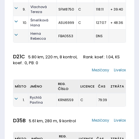
Vlachová
9.
SFM8750
C
118:11
+ 39:40
Tereza
Šmelíková
10.
ASU6999
C
127:07
+ 48:36
Hana
Herna
FBA0553
DNS
Rebecca
D21C
5.80 km, 220 m, 8 kontrol,
Rank. koef.
: 1.04, KS
koef.: 0, PB: 0
Mezičasy
Livelox
REG.
MÍSTO
JMÉNO
LICENCE
ČAS
ZTRÁTA
ČÍSLO
Rychlá
1.
KRN8559
C
79:39
Pavlína
D35B
Mezičasy
Livelox
5.61 km, 280 m, 9 kontrol
REG.
MÍSTO
JMÉNO
LICENCE
ČAS
ZTRÁTA