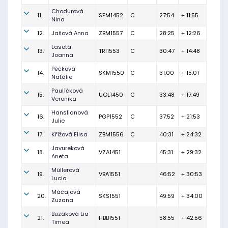
Chodurová
11.
SFM1452
C
27:54
+ 11:55
Nina
12.
Jašová Anna
ZBM1557
C
28:25
+ 12:26
Lasota
13.
TRI1553
C
30:47
+ 14:48
Joanna
Pěčková
14.
SKM1550
C
31:00
+ 15:01
Natálie
Paulíčková
15.
UOL1450
C
33:48
+ 17:49
Veronika
Hanslianová
16.
PGP1552
C
37:52
+ 21:53
Julie
17.
Křížová Elisa
ZBM1556
C
40:31
+ 24:32
Javureková
18.
VZA1451
45:31
+ 29:32
Aneta
Müllerová
19.
VBA1551
46:52
+ 30:53
Lucia
Máčajová
20.
SKS1551
49:59
+ 34:00
Zuzana
Buzáková Lia
21.
HBB1551
58:55
+ 42:56
Timea