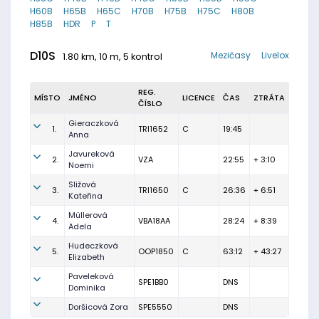
H60B
H65B
H65C
H70B
H75B
H75C
H80B
H85B
HDR
P
T
D10S
Mezičasy
Livelox
1.80 km, 10 m, 5 kontrol
REG.
MÍSTO
JMÉNO
LICENCE
ČAS
ZTRÁTA
ČÍSLO
Gieraczková
1.
TRI1652
C
19:45
Anna
Javureková
2.
VZA
22:55
+ 3:10
Noemi
Sližová
3.
TRI1650
C
26:36
+ 6:51
Kateřina
Müllerová
4.
VBA18AA
28:24
+ 8:39
Adela
Hudeczková
5.
OOP1850
C
63:12
+ 43:27
Elizabeth
Paveleková
SPE1BB0
DNS
Dominika
Doršicová Zora
SPE5550
DNS