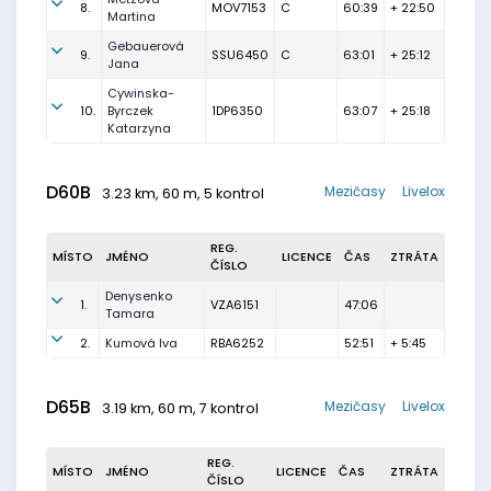
8.
MOV7153
C
60:39
+ 22:50
Martina
Gebauerová
9.
SSU6450
C
63:01
+ 25:12
Jana
Cywinska-
10.
Byrczek
1DP6350
63:07
+ 25:18
Katarzyna
D60B
Mezičasy
Livelox
3.23 km, 60 m, 5 kontrol
REG.
MÍSTO
JMÉNO
LICENCE
ČAS
ZTRÁTA
ČÍSLO
Denysenko
1.
VZA6151
47:06
Tamara
2.
Kumová Iva
RBA6252
52:51
+ 5:45
D65B
Mezičasy
Livelox
3.19 km, 60 m, 7 kontrol
REG.
MÍSTO
JMÉNO
LICENCE
ČAS
ZTRÁTA
ČÍSLO