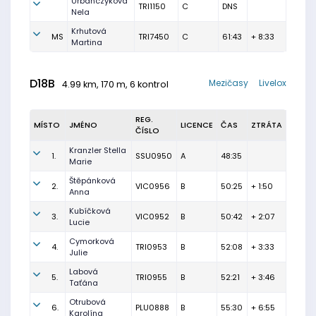
Urbanczyková
TRI1150
C
DNS
Nela
Krhutová
MS
TRI7450
C
61:43
+ 8:33
Martina
D18B
Mezičasy
Livelox
4.99 km, 170 m, 6 kontrol
REG.
MÍSTO
JMÉNO
LICENCE
ČAS
ZTRÁTA
ČÍSLO
Kranzler Stella
1.
SSU0950
A
48:35
Marie
Štěpánková
2.
VIC0956
B
50:25
+ 1:50
Anna
Kubíčková
3.
VIC0952
B
50:42
+ 2:07
Lucie
Cymorková
4.
TRI0953
B
52:08
+ 3:33
Julie
Labová
5.
TRI0955
B
52:21
+ 3:46
Taťána
Otrubová
6.
PLU0888
B
55:30
+ 6:55
Karolína