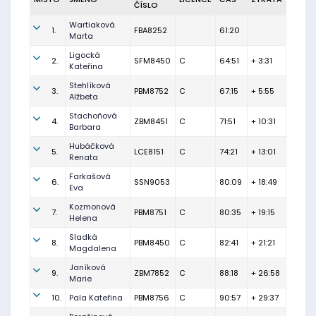
ČÍSLO
Wartiaková
1.
FBA8252
61:20
Marta
Ligocká
2.
SFM8450
C
64:51
+ 3:31
Kateřina
Stehlíková
3.
PBM8752
C
67:15
+ 5:55
Alžbeta
Stachoňová
4.
ZBM8451
C
71:51
+ 10:31
Barbara
Hubáčková
5.
LCE8151
C
74:21
+ 13:01
Renata
Farkašová
6.
SSN9053
80:09
+ 18:49
Eva
Kozmonová
7.
PBM8751
C
80:35
+ 19:15
Helena
Sladká
8.
PBM8450
C
82:41
+ 21:21
Magdalena
Janíková
9.
ZBM7852
C
88:18
+ 26:58
Marie
10.
Pala Kateřina
PBM8756
C
90:57
+ 29:37