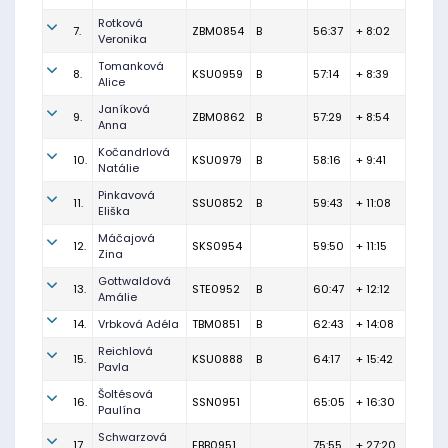
Rotková
7.
ZBM0854
B
56:37
+ 8:02
Veronika
Tomanková
8.
KSU0959
B
57:14
+ 8:39
Alice
Janíková
9.
ZBM0862
B
57:29
+ 8:54
Anna
Kočandrlová
10.
KSU0979
B
58:16
+ 9:41
Natálie
Pinkavová
11.
SSU0852
B
59:43
+ 11:08
Eliška
Máčajová
12.
SKS0954
59:50
+ 11:15
Zina
Gottwaldová
13.
STE0952
B
60:47
+ 12:12
Amálie
14.
Vrbková Adéla
TBM0851
B
62:43
+ 14:08
Reichlová
15.
KSU0888
B
64:17
+ 15:42
Pavla
Šoltésová
16.
SSN0951
65:05
+ 16:30
Paulína
Schwarzová
17.
EBB0951
75:55
+ 27:20