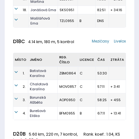
Martina
18.
Jonášová Ema
SKS0951
82:51
+ 34:16
Mašláňová
TZL0955
B
DNS
Ema
D18C
Mezičasy
Livelox
4.14 km, 180 m, 5 kontrol
REG.
MÍSTO
JMÉNO
LICENCE
ČAS
ZTRÁTA
ČÍSLO
Batistová
1.
ZBM0864
C
53:30
Karolína
Chalotová
2.
MOV0857
C
57:11
+ 3:41
Karolína
Borunská
3.
AOP0950
C
58:25
+ 4:55
Alžběta
Burešová
4.
BFM0955
B
67:11
+ 13:41
Eliška
D20B
5.60 km, 220 m, 7 kontrol,
Rank. koef.
: 1.04, KS