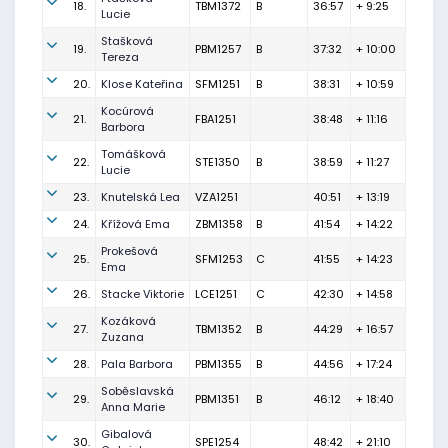
18.
TBM1372
B
36:57
+ 9:25
Lucie
Stašková
19.
PBM1257
B
37:32
+ 10:00
Tereza
20.
Klose Kateřina
SFM1251
B
38:31
+ 10:59
Kocúrová
21.
FBA1251
38:48
+ 11:16
Barbora
Tomášková
22.
STE1350
B
38:59
+ 11:27
Lucie
23.
Knutelská Lea
VZA1251
40:51
+ 13:19
24.
Křížová Ema
ZBM1358
B
41:54
+ 14:22
Prokešová
25.
SFM1253
C
41:55
+ 14:23
Ema
26.
Stacke Viktorie
LCE1251
C
42:30
+ 14:58
Kozáková
27.
TBM1352
B
44:29
+ 16:57
Zuzana
28.
Pala Barbora
PBM1355
B
44:56
+ 17:24
Soběslavská
29.
PBM1351
B
46:12
+ 18:40
Anna Marie
Gibalová
30.
SPE1254
48:42
+ 21:10