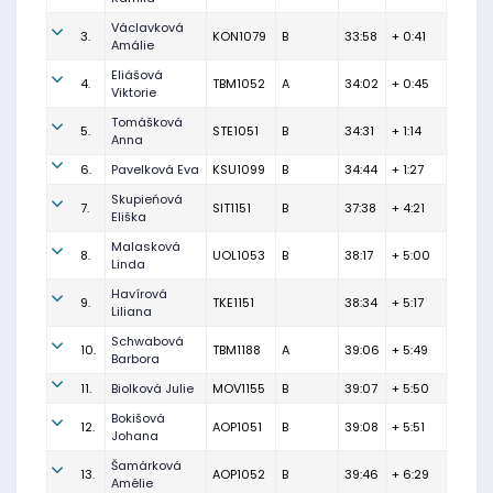
Václavková
3.
KON1079
B
33:58
+ 0:41
Amálie
Eliášová
4.
TBM1052
A
34:02
+ 0:45
Viktorie
Tomášková
5.
STE1051
B
34:31
+ 1:14
Anna
6.
Pavelková Eva
KSU1099
B
34:44
+ 1:27
Skupieńová
7.
SIT1151
B
37:38
+ 4:21
Eliška
Malasková
8.
UOL1053
B
38:17
+ 5:00
Linda
Havírová
9.
TKE1151
38:34
+ 5:17
Liliana
Schwabová
10.
TBM1188
A
39:06
+ 5:49
Barbora
11.
Biolková Julie
MOV1155
B
39:07
+ 5:50
Bokišová
12.
AOP1051
B
39:08
+ 5:51
Johana
Šamárková
13.
AOP1052
B
39:46
+ 6:29
Amélie