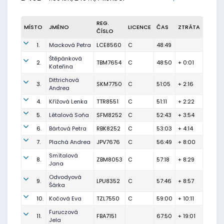
REG.
MÍSTO
JMÉNO
LICENCE
ČAS
ZTRÁTA
ČÍSLO
1.
Macková Petra
LCE8560
C
48:49
Štěpánková
2.
TBM7654
C
48:50
+ 0:01
Kateřina
Dittrichová
3.
SKM7750
C
51:05
+ 2:16
Andrea
4.
Křížová Lenka
TTR8551
C
51:11
+ 2:22
5.
Létalová Soňa
SFM8252
C
52:43
+ 3:54
6.
Bártová Petra
RBK8252
C
53:03
+ 4:14
7.
Plachá Andrea
JPV7676
C
56:49
+ 8:00
Smítalová
8.
ZBM8053
C
57:18
+ 8:29
Jana
Odvodyová
9.
LPU8352
C
57:46
+ 8:57
Šárka
10.
Kočová Eva
TZL7550
C
59:00
+ 10:11
Furuczová
11.
FBA7151
67:50
+ 19:01
Jela