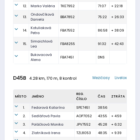
12.
Marko Valéria
TKE7952
71:07
+ 22:18
Ondovčíková
13.
BBA7852
75:22
+ 26:33
Daniela
Kotuliaková
14.
FBA7552
86:58
+ 38:09
Petra
Simaichlová
15.
FBA8255
91:32
+ 42:43
Lea
Bukovacová
FBA7451
DNS
Alena
D45B
Mezičasy
Livelox
4.28 km, 170 m, 8 kontrol
REG.
MÍSTO
JMÉNO
ČAS
ZTRÁTA
ČÍSLO
1.
Fedorová Katarína
SPE7451
38:56
2.
Sedlářová Pavla
AOP7052
43:55
+ 4:59
3.
Poláčková Monika
JPV7552
45:28
+ 6:32
4.
Zlatníková Irena
TZL8053
48:35
+ 9:39