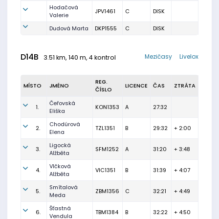
Hodačová
JPV1461
C
DISK
Valerie
Dudová Marta
DKP1555
C
DISK
D14B
Mezičasy
Livelox
3.51 km, 140 m, 4 kontrol
REG.
MÍSTO
JMÉNO
LICENCE
ČAS
ZTRÁTA
ČÍSLO
Čeřovská
1.
KON1353
A
27:32
Eliška
Chodúrová
2.
TZL1351
B
29:32
+ 2:00
Elena
Ligocká
3.
SFM1252
A
31:20
+ 3:48
Alžběta
Vlčková
4.
VIC1351
B
31:39
+ 4:07
Alžběta
Smítalová
5.
ZBM1356
C
32:21
+ 4:49
Meda
Šťastná
6.
TBM1384
B
32:22
+ 4:50
Vendula