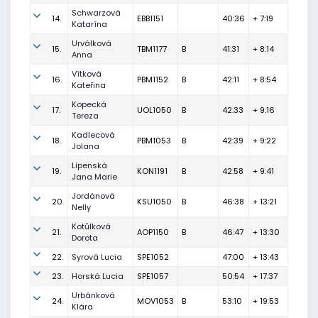
Schwarzová
14.
EBB1151
40:36
+ 7:19
Katarína
Urválková
15.
TBM1177
B
41:31
+ 8:14
Anna
Vítková
16.
PBM1152
B
42:11
+ 8:54
Kateřina
Kopecká
17.
UOL1050
B
42:33
+ 9:16
Tereza
Kadlecová
18.
PBM1053
B
42:39
+ 9:22
Jolana
Lipenská
19.
KON1191
B
42:58
+ 9:41
Jana Marie
Jordánová
20.
KSU1050
B
46:38
+ 13:21
Nelly
Kotůlková
21.
AOP1150
B
46:47
+ 13:30
Dorota
22.
Syrová Lucia
SPE1052
47:00
+ 13:43
23.
Horská Lucia
SPE1057
50:54
+ 17:37
Urbánková
24.
MOV1053
B
53:10
+ 19:53
Klára