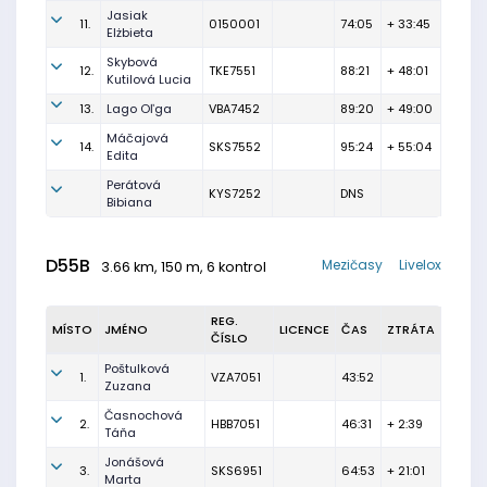
Jasiak
11.
0150001
74:05
+ 33:45
Elżbieta
Skybová
12.
TKE7551
88:21
+ 48:01
Kutilová Lucia
13.
Lago Oľga
VBA7452
89:20
+ 49:00
Máčajová
14.
SKS7552
95:24
+ 55:04
Edita
Perátová
KYS7252
DNS
Bibiana
D55B
Mezičasy
Livelox
3.66 km, 150 m, 6 kontrol
REG.
MÍSTO
JMÉNO
LICENCE
ČAS
ZTRÁTA
ČÍSLO
Poštulková
1.
VZA7051
43:52
Zuzana
Časnochová
2.
HBB7051
46:31
+ 2:39
Táňa
Jonášová
3.
SKS6951
64:53
+ 21:01
Marta