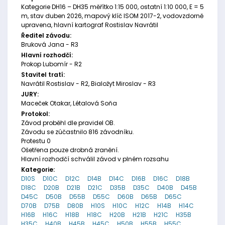
Kategorie DH16 – DH35 měřítko 1:15 000, ostatní 1:10 000, E = 5
m, stav duben 2026, mapový klíč ISOM 2017-2, vodovzdorně
upravena, hlavní kartograf Rostislav Navrátil
Ředitel závodu:
Bruková Jana - R3
Hlavní rozhodčí:
Prokop Lubomír - R2
Stavitel tratí:
Navrátil Rostislav - R2, Bialožyt Miroslav - R3
JURY:
Maceček Otakar, Létalová Soňa
Protokol:
Závod proběhl dle pravidel OB.
Závodu se zúčastnilo 816 závodníku.
Protestu 0
Ošetřena pouze drobná zranění.
Hlavní rozhodčí schválil závod v plném rozsahu
Kategorie:
D10S
D10C
D12C
D14B
D14C
D16B
D16C
D18B
D18C
D20B
D21B
D21C
D35B
D35C
D40B
D45B
D45C
D50B
D55B
D55C
D60B
D65B
D65C
D70B
D75B
D80B
H10S
H10C
H12C
H14B
H14C
H16B
H16C
H18B
H18C
H20B
H21B
H21C
H35B
H35C
H40B
H45B
H45C
H50B
H55B
H55C