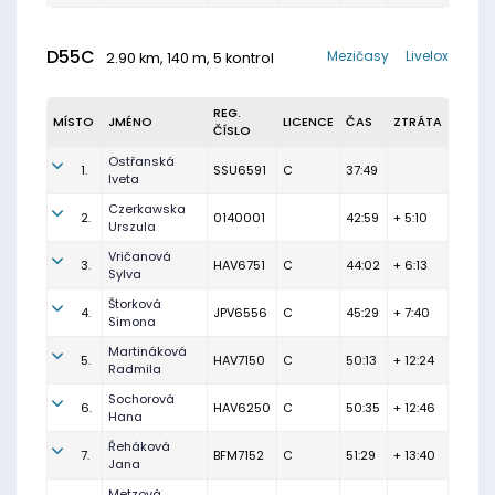
D55C
Mezičasy
Livelox
2.90 km, 140 m, 5 kontrol
REG.
MÍSTO
JMÉNO
LICENCE
ČAS
ZTRÁTA
ČÍSLO
Ostřanská
1.
SSU6591
C
37:49
Iveta
Czerkawska
2.
0140001
42:59
+ 5:10
Urszula
Vričanová
3.
HAV6751
C
44:02
+ 6:13
Sylva
Štorková
4.
JPV6556
C
45:29
+ 7:40
Simona
Martináková
5.
HAV7150
C
50:13
+ 12:24
Radmila
Sochorová
6.
HAV6250
C
50:35
+ 12:46
Hana
Řeháková
7.
BFM7152
C
51:29
+ 13:40
Jana
Metzová