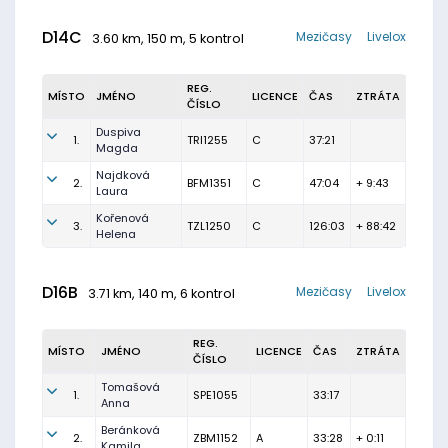
D14C
Mezičasy
Livelox
3.60 km, 150 m, 5 kontrol
REG.
MÍSTO
JMÉNO
LICENCE
ČAS
ZTRÁTA
ČÍSLO
Duspiva
1.
TRI1255
C
37:21
Magda
Najdková
2.
BFM1351
C
47:04
+ 9:43
Laura
Kořenová
3.
TZL1250
C
126:03
+ 88:42
Helena
D16B
Mezičasy
Livelox
3.71 km, 140 m, 6 kontrol
REG.
MÍSTO
JMÉNO
LICENCE
ČAS
ZTRÁTA
ČÍSLO
Tomašová
1.
SPE1055
33:17
Anna
Beránková
2.
ZBM1152
A
33:28
+ 0:11
Kamila