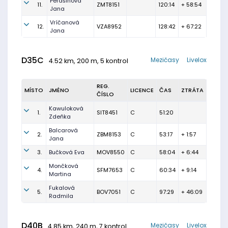
Perašinová
11.
ZMT8151
120:14
+ 58:54
Jana
Vríčanová
12.
VZA8952
128:42
+ 67:22
Jana
D35C
Mezičasy
Livelox
4.52 km, 200 m, 5 kontrol
REG.
MÍSTO
JMÉNO
LICENCE
ČAS
ZTRÁTA
ČÍSLO
Kawuloková
1.
SIT8451
C
51:20
Zdeňka
Balcarová
2.
ZBM8153
C
53:17
+ 1:57
Jana
3.
Bučková Eva
MOV8550
C
58:04
+ 6:44
Mončková
4.
SFM7653
C
60:34
+ 9:14
Martina
Fukalová
5.
BOV7051
C
97:29
+ 46:09
Radmila
D40B
Mezičasy
Livelox
4.85 km, 240 m, 7 kontrol