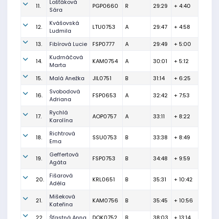
Lošťáková
11.
PGP0660
R
29:29
+ 4:40
Sára
Kvášovská
12.
LTU0753
A
29:47
+ 4:58
Ludmila
13.
Fibírová Lucie
FSP0777
A
29:49
+ 5:00
Kudrnáčová
14.
KAM0754
A
30:01
+ 5:12
Marta
15.
Malá Anežka
JIL0751
B
31:14
+ 6:25
Svobodová
16.
FSP0653
A
32:42
+ 7:53
Adriana
Rychlá
17.
AOP0757
A
33:11
+ 8:22
Karolína
Richtrová
18.
SSU0753
B
33:38
+ 8:49
Ema
Geffertová
19.
FSP0753
B
34:48
+ 9:59
Agáta
Fišarová
20.
KRL0651
B
35:31
+ 10:42
Adéla
Mišeková
21.
KAM0756
B
35:45
+ 10:56
Kateřina
22.
Šťastná Anna
DOK0752
B
38:03
+ 13:14