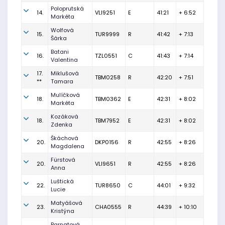
Poloprutská
14.
VLI9251
E
41:21
+ 6:52
Markéta
Wolfová
15.
TUR9999
R
41:42
+ 7:13
Šárka
Batani
16.
TZL0551
C
41:43
+ 7:14
Valentina
17.
Miklušová
TBM0258
R
42:20
+ 7:51
**
Tamara
Mulíčková
18.
TBM0362
E
42:31
+ 8:02
Markéta
Kozáková
18.
TBM7952
E
42:31
+ 8:02
Zdenka
Škáchová
20.
DKP0156
R
42:55
+ 8:26
Magdalena
Fürstová
20.
VLI9651
R
42:55
+ 8:26
Anna
Luštická
22.
TUR8650
C
44:01
+ 9:32
Lucie
Matyášová
23.
CHA0555
R
44:39
+ 10:10
Kristýna
Barnatová