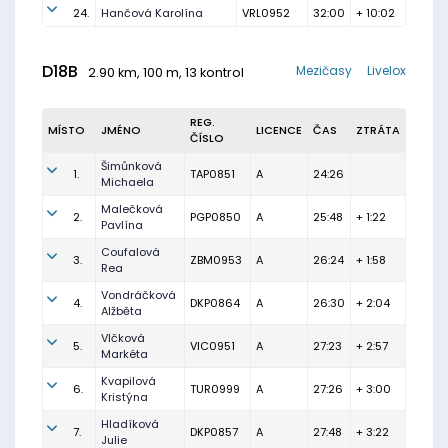
24.
Hančová Karolína
VRL0952
32:00
+ 10:02
D18B
Mezičasy
Livelox
2.90 km, 100 m, 13 kontrol
REG.
MÍSTO
JMÉNO
LICENCE
ČAS
ZTRÁTA
ČÍSLO
Šimůnková
1.
TAP0851
A
24:26
Michaela
Malečková
2.
PGP0850
A
25:48
+ 1:22
Pavlína
Coufalová
3.
ZBM0953
A
26:24
+ 1:58
Rea
Vondráčková
4.
DKP0864
A
26:30
+ 2:04
Alžběta
Vlčková
5.
VIC0951
A
27:23
+ 2:57
Markéta
Kvapilová
6.
TUR0999
A
27:26
+ 3:00
Kristýna
Hladíková
7.
DKP0857
A
27:48
+ 3:22
Julie