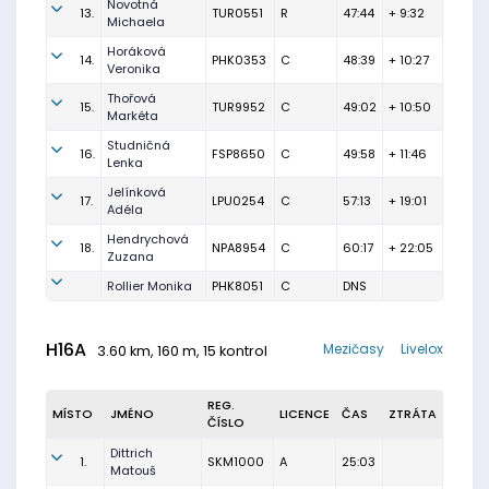
Novotná
13.
TUR0551
R
47:44
+ 9:32
Michaela
Horáková
14.
PHK0353
C
48:39
+ 10:27
Veronika
Thořová
15.
TUR9952
C
49:02
+ 10:50
Markéta
Studničná
16.
FSP8650
C
49:58
+ 11:46
Lenka
Jelínková
17.
LPU0254
C
57:13
+ 19:01
Adéla
Hendrychová
18.
NPA8954
C
60:17
+ 22:05
Zuzana
Rollier Monika
PHK8051
C
DNS
H16A
Mezičasy
Livelox
3.60 km, 160 m, 15 kontrol
REG.
MÍSTO
JMÉNO
LICENCE
ČAS
ZTRÁTA
ČÍSLO
Dittrich
1.
SKM1000
A
25:03
Matouš