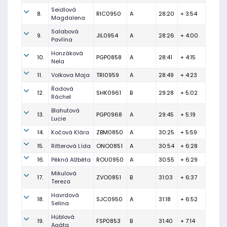
Seidlová
8.
RIC0950
A
28:20
+ 3:54
Magdalena
Salabová
9.
JIL0954
A
28:26
+ 4:00
Pavlína
Honzáková
10.
PGP0858
A
28:41
+ 4:15
Nela
11.
Volkova Maja
TRI0959
A
28:49
+ 4:23
Řadová
12.
SHK0961
B
29:28
+ 5:02
Ráchel
Blahutová
13.
PGP0968
A
29:45
+ 5:19
Lucie
14.
Kočová Klára
ZBM0850
A
30:25
+ 5:59
15.
Ritterová Lída
ONO0851
A
30:54
+ 6:28
16.
Pěkná Alžběta
ROU0950
A
30:55
+ 6:29
Mikulová
17.
ZVO0851
B
31:03
+ 6:37
Tereza
Havrdová
18.
SJC0950
A
31:18
+ 6:52
Selina
Hüblová
19.
FSP0853
B
31:40
+ 7:14
Agáta