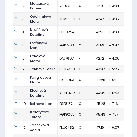
Matoušová
2.
VRL9955
C
41:46
+ 3:34
Kateřina
Odehnalová
3.
ZBM9956
C
41:47
+ 3:35
Klára
Nevěřilová
4.
LCE0254
R
41:51
+ 3:39
Kateřina
Lošťáková
5.
PGP7763
C
41:59
+ 3:47
Ivana
Fenclová
6.
LPU7667
R
42:12
+ 4:00
Marta
7.
Johnová Lenka
DOK7350
C
43:37
+ 5:25
Pangrácová
8.
DKP9053
C
44:28
+ 6:16
Marie
Klechová
9.
AOP0452
C
44:35
+ 6:23
Karolína
10.
Bolinová Hana
FSP8152
C
45:28
+ 7:16
Bialožytová
11.
PGP9055
C
45:49
+ 7:37
Tereza
Janečková
12.
PLU0452
C
47:19
+ 9:07
Adéla