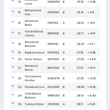
14.
KAM1050
B
25:16
+ 3:46
Lucie
Bartalošová
15.
PGP1050
B
25:41
+ 4:11
Ada
Mrázková
16.
PGP1155
A
26:01
+ 4:31
Berta
Vondráčková
17.
DKP1058
B
26:17
+ 4:47
Jolana
Besedová
18.
PHK1051
B
26:47
+ 5:17
Barbora
19.
Řepková Anna
PGP1052
A
27:18
+ 5:48
20.
Nová Tereza
SKT1050
B
27:26
+ 5:56
Benešová
21.
MLA1250
A
27:31
+ 6:01
Marie
Václavková
22.
KON1079
B
27:35
+ 6:05
Amálie
23.
Pavelková Eva
KSU1099
B
28:05
+ 6:35
Vodrážková
24.
VPM1050
B
28:10
+ 6:40
Barbora
25.
Turková Klára
ONO1152
A
28:11
+ 6:41