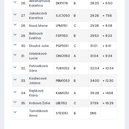
Abrahamová
26.
DKP1176
B
28:20
+ 6:50
Kateřina
Jakubcová
27.
SJC1050
B
29:26
+ 7:56
Karolína
28.
Nová Marie
LPM1151
C
29:38
+ 8:08
Bolinová
29.
FSP1150
B
29:53
+ 8:23
Evelína
30.
Dlouhá Julie
PGP1051
C
31:01
+ 9:31
Urbánková
31.
ONO1150
A
31:04
+ 9:34
Lucie
Pohlodková
32.
TUR1052
B
32:04
+ 10:34
Sára
Kadlecová
33.
PBM1053
B
34:00
+ 12:30
Jolana
Rejšková
34.
KAM1251
A
36:28
+ 14:58
Klára
35.
Králová Žofie
LBE1152
C
37:59
+ 16:29
Tomášková
STE1051
B
DNS
Anna