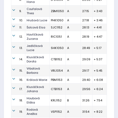
Hana
Coufalová
9.
ZBM1050
A
27:15
+ 3:43
Thea
10.
Hrušová Lucie
PHK1050
A
27:18
+ 3:46
11.
Šolcová Elsa
SJC1152
A
28:13
+ 4:41
Havlíčková
12.
RIC1051
A
28:19
+ 4:47
Zuzana
Jedličková
13.
SHK1050
A
28:49
+ 5:17
Lucie
Klusáčková
14.
CTB1152
A
29:09
+ 5:37
Dorota
Vrbatová
15.
VRL1054
A
29:17
+ 5:45
Barbora
16.
Králová Marie
PBM1153
A
29:40
+ 6:08
Klusáčková
17.
CTB1153
A
29:56
+ 6:24
Johana
Houbová
18.
KRL1152
B
31:26
+ 7:54
Eliška
Rodová
19.
VSP1152
A
31:54
+ 8:22
Anežka