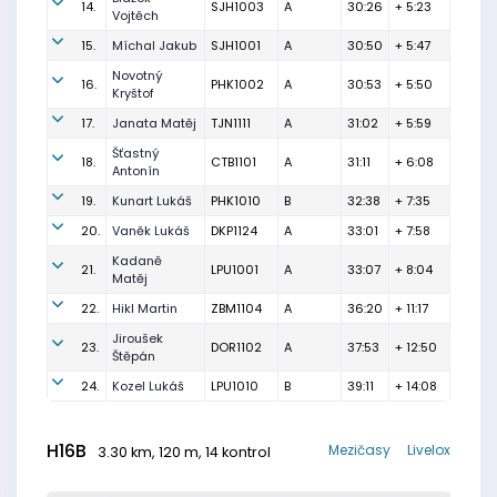
14.
SJH1003
A
30:26
+ 5:23
Vojtěch
15.
Míchal Jakub
SJH1001
A
30:50
+ 5:47
Novotný
16.
PHK1002
A
30:53
+ 5:50
Kryštof
17.
Janata Matěj
TJN1111
A
31:02
+ 5:59
Šťastný
18.
CTB1101
A
31:11
+ 6:08
Antonín
19.
Kunart Lukáš
PHK1010
B
32:38
+ 7:35
20.
Vaněk Lukáš
DKP1124
A
33:01
+ 7:58
Kadaně
21.
LPU1001
A
33:07
+ 8:04
Matěj
22.
Hikl Martin
ZBM1104
A
36:20
+ 11:17
Jiroušek
23.
DOR1102
A
37:53
+ 12:50
Štěpán
24.
Kozel Lukáš
LPU1010
B
39:11
+ 14:08
H16B
Mezičasy
Livelox
3.30 km, 120 m, 14 kontrol