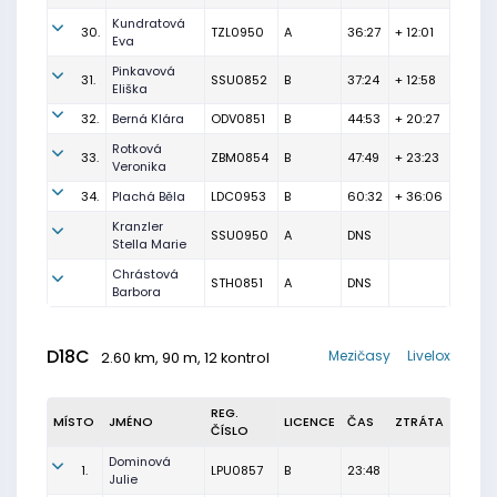
Kundratová
30.
TZL0950
A
36:27
+ 12:01
Eva
Pinkavová
31.
SSU0852
B
37:24
+ 12:58
Eliška
32.
Berná Klára
ODV0851
B
44:53
+ 20:27
Rotková
33.
ZBM0854
B
47:49
+ 23:23
Veronika
34.
Plachá Běla
LDC0953
B
60:32
+ 36:06
Kranzler
SSU0950
A
DNS
Stella Marie
Chrástová
STH0851
A
DNS
Barbora
D18C
Mezičasy
Livelox
2.60 km, 90 m, 12 kontrol
REG.
MÍSTO
JMÉNO
LICENCE
ČAS
ZTRÁTA
ČÍSLO
Dominová
1.
LPU0857
B
23:48
Julie