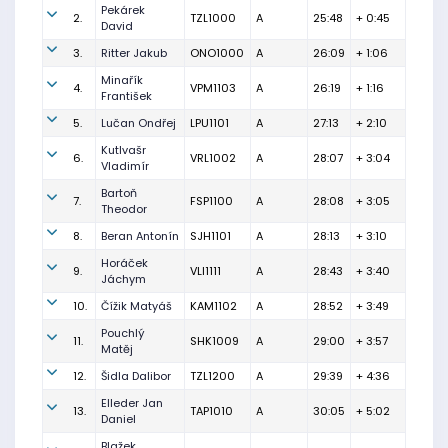
Pekárek
2.
TZL1000
A
25:48
+ 0:45
David
3.
Ritter Jakub
ONO1000
A
26:09
+ 1:06
Minařík
4.
VPM1103
A
26:19
+ 1:16
František
5.
Lučan Ondřej
LPU1101
A
27:13
+ 2:10
Kutlvašr
6.
VRL1002
A
28:07
+ 3:04
Vladimír
Bartoň
7.
FSP1100
A
28:08
+ 3:05
Theodor
8.
Beran Antonín
SJH1101
A
28:13
+ 3:10
Horáček
9.
VLI1111
A
28:43
+ 3:40
Jáchym
10.
Čížik Matyáš
KAM1102
A
28:52
+ 3:49
Pouchlý
11.
SHK1009
A
29:00
+ 3:57
Matěj
12.
Šidla Dalibor
TZL1200
A
29:39
+ 4:36
Elleder Jan
13.
TAP1010
A
30:05
+ 5:02
Daniel
Blažek