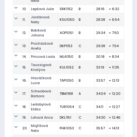
Nikol
10.
Lepšová Julie
SRK1152
B
28:16
+ 6:32
Jordánová
11.
KSU1050
B
28:38
+ 6:54
Nelly
Bokišová
12.
AOP1051
B
29:34
+ 7:50
Johana
Procházková
13.
DKP1153
C
29:38
+ 7:54
Aneta
14.
Prinzová Lada
MLA1150
B
30:18
+ 8:34
Taussigová
15.
KUL1052
B
33:19
+ 11:35
Kristýna
Hlaváčková
16.
TAP1050
B
33:57
+ 12:13
Lucie
Schwabová
17.
TBM1188
A
34:04
+ 12:20
Barbora
Ledabylová
18.
TUR1054
C
34:11
+ 12:27
Eliška
19.
Lohová Anna
DKL1151
C
34:30
+ 12:46
Mojžíšová
20.
PHK1053
C
35:57
+ 14:13
Nela