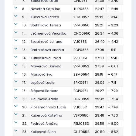
7.
Sobotková Lada
OPI0951
24:38
+ 2:40
8.
Novotná Karolína
TUR0853
24:47
+ 2:49
9.
Kučerová Tereza
ZBM0957
25:12
+ 3:14
10.
Stehlíková Tereza
VPM0950
25:21
+ 3:23
11.
Ječmenová Veronika
ONO0950
26:34
+ 4:36
12.
Šestáková Johana
VLI0853
26:40
+ 4:42
13.
Bartalošová Anežka
PGP0853
27:09
+ 5:11
14.
Kutlvašrová Pavla
VRL0951
27:39
+ 5:41
15.
Mayerová Daniela
VPM0852
27:59
+ 6:01
16.
Marková Eva
ZBM0954
28:15
+ 6:17
17.
Lepšová Lucie
SRK0951
29:09
+ 7:11
18.
Štěpová Barbora
PGP0951
29:27
+ 7:29
19.
Chumová Adéla
DOR0959
29:32
+ 7:34
20.
Flossmannová Lucie
VLI0852
29:47
+ 7:49
21.
Kučerová Kateřina
VSP0950
29:48
+ 7:50
22.
Fedrová Anežka
PBM0853
29:58
+ 8:00
23.
Kellerová Alice
CHT0852
30:50
+ 8:52