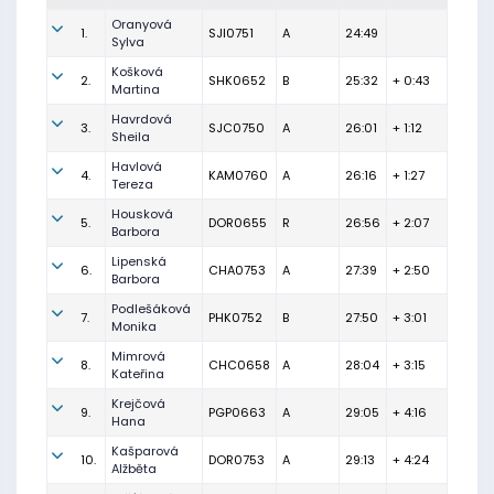
Oranyová
1.
SJI0751
A
24:49
Sylva
Košková
2.
SHK0652
B
25:32
+ 0:43
Martina
Havrdová
3.
SJC0750
A
26:01
+ 1:12
Sheila
Havlová
4.
KAM0760
A
26:16
+ 1:27
Tereza
Housková
5.
DOR0655
R
26:56
+ 2:07
Barbora
Lipenská
6.
CHA0753
A
27:39
+ 2:50
Barbora
Podlešáková
7.
PHK0752
B
27:50
+ 3:01
Monika
Mimrová
8.
CHC0658
A
28:04
+ 3:15
Kateřina
Krejčová
9.
PGP0663
A
29:05
+ 4:16
Hana
Kašparová
10.
DOR0753
A
29:13
+ 4:24
Alžběta