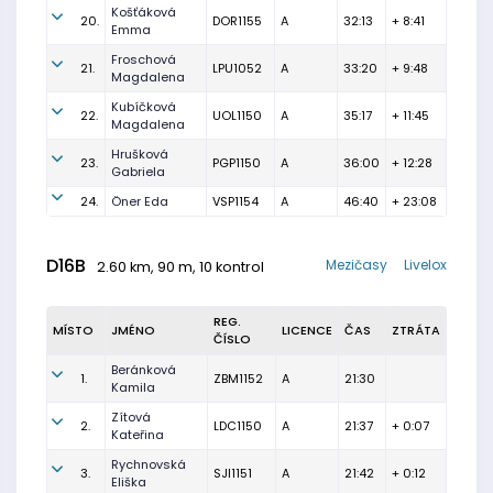
Košťáková
20.
DOR1155
A
32:13
+ 8:41
Emma
Froschová
21.
LPU1052
A
33:20
+ 9:48
Magdalena
Kubíčková
22.
UOL1150
A
35:17
+ 11:45
Magdalena
Hrušková
23.
PGP1150
A
36:00
+ 12:28
Gabriela
24.
Öner Eda
VSP1154
A
46:40
+ 23:08
D16B
Mezičasy
Livelox
2.60 km, 90 m, 10 kontrol
REG.
MÍSTO
JMÉNO
LICENCE
ČAS
ZTRÁTA
ČÍSLO
Beránková
1.
ZBM1152
A
21:30
Kamila
Zítová
2.
LDC1150
A
21:37
+ 0:07
Kateřina
Rychnovská
3.
SJI1151
A
21:42
+ 0:12
Eliška