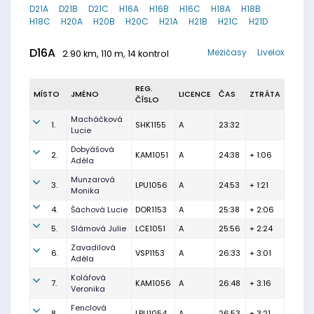
D21A
D21B
D21C
H16A
H16B
H16C
H18A
H18B
H18C
H20A
H20B
H20C
H21A
H21B
H21C
H21D
D16A
Mezičasy
Livelox
2.90 km, 110 m, 14 kontrol
REG.
MÍSTO
JMÉNO
LICENCE
ČAS
ZTRÁTA
ČÍSLO
Macháčková
1.
SHK1155
A
23:32
Lucie
Dobyášová
2.
KAM1051
A
24:38
+ 1:06
Adéla
Munzarová
3.
LPU1056
A
24:53
+ 1:21
Monika
4.
Šáchová Lucie
DOR1153
A
25:38
+ 2:06
5.
Slámová Julie
LCE1051
A
25:56
+ 2:24
Zavadilová
6.
VSP1153
A
26:33
+ 3:01
Adéla
Kolářová
7.
KAM1056
A
26:48
+ 3:16
Veronika
Fenclová
8.
LPU1054
A
26:53
+ 3:21