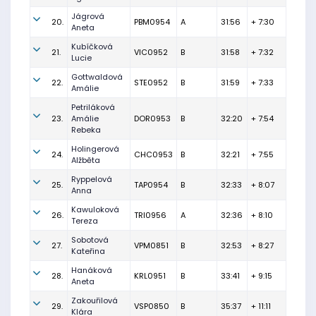
Jágrová
20.
PBM0954
A
31:56
+ 7:30
Aneta
Kubíčková
21.
VIC0952
B
31:58
+ 7:32
Lucie
Gottwaldová
22.
STE0952
B
31:59
+ 7:33
Amálie
Petriláková
23.
Amálie
DOR0953
B
32:20
+ 7:54
Rebeka
Holingerová
24.
CHC0953
B
32:21
+ 7:55
Alžběta
Ryppelová
25.
TAP0954
B
32:33
+ 8:07
Anna
Kawuloková
26.
TRI0956
A
32:36
+ 8:10
Tereza
Sobotová
27.
VPM0851
B
32:53
+ 8:27
Kateřina
Hanáková
28.
KRL0951
B
33:41
+ 9:15
Aneta
Zakouřilová
29.
VSP0850
B
35:37
+ 11:11
Klára