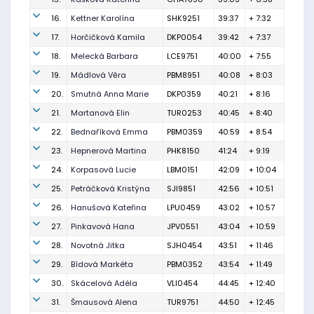
16.
Kettner Karolína
SHK9251
39:37
+ 7:32
17.
Horčičková Kamila
DKP0054
39:42
+ 7:37
18.
Melecká Barbara
LCE9751
40:00
+ 7:55
19.
Mádlová Věra
PBM8951
40:08
+ 8:03
20.
Smutná Anna Marie
DKP0359
40:21
+ 8:16
21.
Martanová Elin
TUR0253
40:45
+ 8:40
22.
Bednaříková Emma
PBM0359
40:59
+ 8:54
23.
Hepnerová Martina
PHK8150
41:24
+ 9:19
24.
Korpasová Lucie
LBM0151
42:09
+ 10:04
25.
Petráčková Kristýna
SJI9851
42:56
+ 10:51
26.
Hanušová Kateřina
LPU0459
43:02
+ 10:57
27.
Pinkavová Hana
JPV0551
43:04
+ 10:59
28.
Novotná Jitka
SJH0454
43:51
+ 11:46
29.
Bídová Markéta
PBM0352
43:54
+ 11:49
30.
Skácelová Adéla
VLI0454
44:45
+ 12:40
31.
Šmausová Alena
TUR9751
44:50
+ 12:45