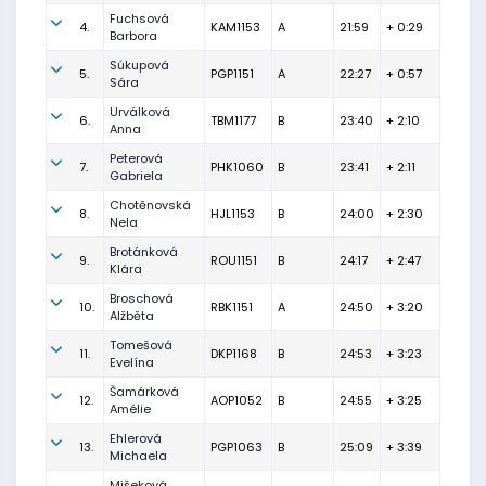
Fuchsová
4.
KAM1153
A
21:59
+ 0:29
Barbora
Súkupová
5.
PGP1151
A
22:27
+ 0:57
Sára
Urválková
6.
TBM1177
B
23:40
+ 2:10
Anna
Peterová
7.
PHK1060
B
23:41
+ 2:11
Gabriela
Chotěnovská
8.
HJL1153
B
24:00
+ 2:30
Nela
Brotánková
9.
ROU1151
B
24:17
+ 2:47
Klára
Broschová
10.
RBK1151
A
24:50
+ 3:20
Alžběta
Tomešová
11.
DKP1168
B
24:53
+ 3:23
Evelína
Šamárková
12.
AOP1052
B
24:55
+ 3:25
Amélie
Ehlerová
13.
PGP1063
B
25:09
+ 3:39
Michaela
Mišeková