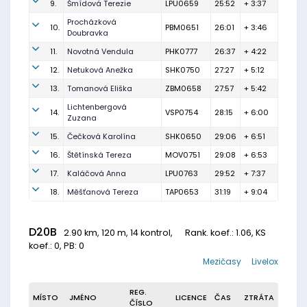
9.
Šmídová Terezie
LPU0659
25:52
+ 3:37
Procházková
10.
PBM0651
26:01
+ 3:46
Doubravka
11.
Novotná Vendula
PHK0777
26:37
+ 4:22
12.
Netuková Anežka
SHK0750
27:27
+ 5:12
13.
Tomanová Eliška
ZBM0658
27:57
+ 5:42
Lichtenbergová
14.
VSP0754
28:15
+ 6:00
Zuzana
15.
Čečková Karolína
SHK0650
29:06
+ 6:51
16.
Štětínská Tereza
MOV0751
29:08
+ 6:53
17.
Kaláčová Anna
LPU0763
29:52
+ 7:37
18.
Měšťanová Tereza
TAP0653
31:19
+ 9:04
D20B
2.90 km, 120 m, 14 kontrol,
Rank. koef.
: 1.06, KS
koef.: 0, PB: 0
Mezičasy
Livelox
REG.
MÍSTO
JMÉNO
LICENCE
ČAS
ZTRÁTA
ČÍSLO