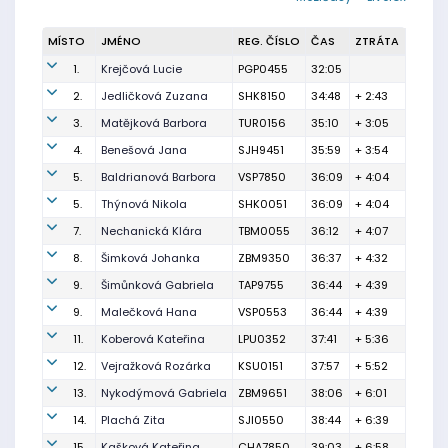
MÍSTO
JMÉNO
REG. ČÍSLO
ČAS
ZTRÁTA
1.
Krejčová Lucie
PGP0455
32:05
2.
Jedličková Zuzana
SHK8150
34:48
+ 2:43
3.
Matějková Barbora
TUR0156
35:10
+ 3:05
4.
Benešová Jana
SJH9451
35:59
+ 3:54
5.
Baldrianová Barbora
VSP7850
36:09
+ 4:04
5.
Thýnová Nikola
SHK0051
36:09
+ 4:04
7.
Nechanická Klára
TBM0055
36:12
+ 4:07
8.
Šimková Johanka
ZBM9350
36:37
+ 4:32
9.
Šimůnková Gabriela
TAP9755
36:44
+ 4:39
9.
Malečková Hana
VSP0553
36:44
+ 4:39
11.
Koberová Kateřina
LPU0352
37:41
+ 5:36
12.
Vejražková Rozárka
KSU0151
37:57
+ 5:52
13.
Nykodýmová Gabriela
ZBM9651
38:06
+ 6:01
14.
Plachá Zita
SJI0550
38:44
+ 6:39
15.
Kašková Kateřina
CHA7850
39:03
+ 6:58