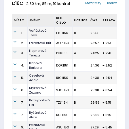
D16C
Mezičasy
Livelox
2.30 km, 85 m, 10 kontrol
REG.
MÍSTO
JMÉNO
LICENCE
ČAS
ZTRÁTA
ČÍSLO
Vaňátková
1.
LTU1150
B
21:44
Thea
2.
Laifertová Rút
AOP1153
B
23:57
+ 2:13
Hepnerová
3.
PHK1155
A
24:25
+ 2:41
Tereza
Blehová
4.
DOR1151
B
24:36
+ 2:52
Barbora
Čevelová
5.
RIC1150
B
24:38
+ 2:54
Adéla
Krykorková
6.
SJC1153
B
25:38
+ 3:54
Zuzana
Rozsypalová
7.
TZL1154
B
26:59
+ 5:15
Ela
Ryšánková
7.
KUL1150
B
26:59
+ 5:15
Alice
Pelantová
9.
ASU1150
B
27:29
+ 5:45