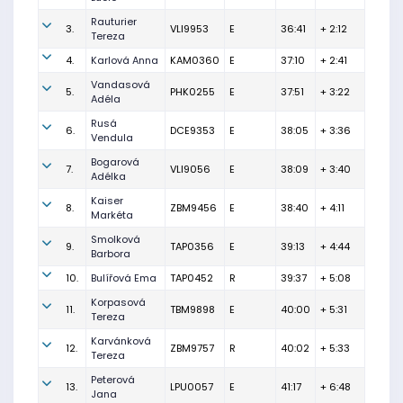
Rauturier
3.
VLI9953
E
36:41
+ 2:12
Tereza
4.
Karlová Anna
KAM0360
E
37:10
+ 2:41
Vandasová
5.
PHK0255
E
37:51
+ 3:22
Adéla
Rusá
6.
DCE9353
E
38:05
+ 3:36
Vendula
Bogarová
7.
VLI9056
E
38:09
+ 3:40
Adélka
Kaiser
8.
ZBM9456
E
38:40
+ 4:11
Markéta
Smolková
9.
TAP0356
E
39:13
+ 4:44
Barbora
10.
Bulířová Ema
TAP0452
R
39:37
+ 5:08
Korpasová
11.
TBM9898
E
40:00
+ 5:31
Tereza
Karvánková
12.
ZBM9757
R
40:02
+ 5:33
Tereza
Peterová
13.
LPU0057
E
41:17
+ 6:48
Jana