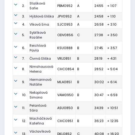
Stašková
2.
PBM0952
A
24:55
+ 1:07
Sofie
3.
Hýblová Eliška
JPV0952
A
24:58
+ 1:10
4.
Vlková Ema
SJC0953
A
26:58
+ 3:10
Syblíková
5.
ODV0856
C
27:38
+ 3:50
Rozálie
Reichlová
6.
KSU0888
B
27:45
+ 3:57
Pavla
7.
Čivrná Eliška
VRL0851
B
28:19
+ 4:31
Nimshausová
8.
CHC0854
B
28:52
+ 5:04
Helena
Hermannová
9.
MLA0851
B
30:02
+ 6:14
Natálie
Netopilová
10.
VAM0950
B
30:47
+ 6:59
Simona
Pelantová
11.
ASU0850
B
34:39
+ 10:51
Sára
Macháčková
12.
CHC0951
B
36:23
+ 12:35
Kateřina
Václavíková
13.
DKL0852
C
40:08
+ 16:20