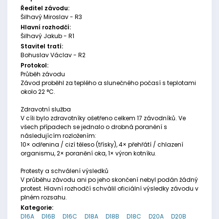
Ředitel závodu:
Šilhavý Miroslav - R3
Hlavní rozhodčí:
Šilhavý Jakub - R1
Stavitel tratí:
Bohuslav Václav - R2
Protokol:
Průběh závodu
Závod proběhl za teplého a slunečného počasí s teplotami
okolo 22 °C.
Zdravotní služba
V cíli bylo zdravotníky ošetřeno celkem 17 závodníků. Ve
všech případech se jednalo o drobná poranění s
následujícím rozložením:
10× odřenina / cizí těleso (třísky), 4× přehřátí / chlazení
organismu, 2× poranění oka, 1× výron kotníku.
Protesty a schválení výsledků
V průběhu závodu ani po jeho skončení nebyl podán žádný
protest. Hlavní rozhodčí schválil oficiální výsledky závodu v
plném rozsahu.
Kategorie:
D16A
D16B
D16C
D18A
D18B
D18C
D20A
D20B