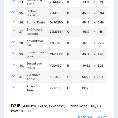
24.
ZBM0352
R
44:50
+ 10:21
Klára
Hiklová
25.
ZBM8350
R
45:03
+ 10:34
Natalia
26.
Sanna Karin
DKP0250
R
45:18
+ 10:49
Zháňalová
27.
ZBM9354
C
46:17
+ 11:48
Barbora
Kavánková
28.
TZL9753
R
46:55
+ 12:26
Iva
Semrádová
29.
CHC9951
R
49:12
+ 14:43
Jana
Šestáková
30.
VLI0452
R
49:52
+ 15:23
Marie
Vlachová
31.
KRL0551
C
56:23
+ 21:54
Adéla
Kosová
PHK0151
E
DISK
Tereza
D21B
4.00 km, 150 m, 15 kontrol,
Rank. koef.
: 1.06, KS
koef.: 0, PB: 0
Mezičasy
Livelox