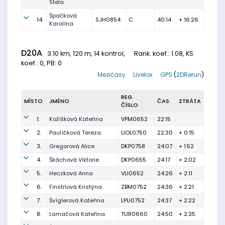
Stela
Špačková
14.
SJH0854
C
40:14
+ 16:26
Karolína
D20A
3.10 km, 120 m, 14 kontrol,
Rank. koef.
: 1.08, KS
koef.: 0, PB: 0
Mezičasy
Livelox
GPS
(
2DRerun
)
REG.
MÍSTO
JMÉNO
ČAS
ZTRÁTA
ČÍSLO
1.
Kožíšková Kateřina
VPM0652
22:15
2.
Paulíčková Tereza
UOL0750
22:30
+ 0:15
3.
Gregorová Alice
DKP0758
24:07
+ 1:52
4.
Škáchová Viktorie
DKP0655
24:17
+ 2:02
5.
Heczková Anna
VLI0652
24:26
+ 2:11
6.
Finstrlová Kristýna
ZBM0752
24:36
+ 2:21
7.
Švíglerová Kateřina
LPU0752
24:37
+ 2:22
8.
Lamačová Kateřina
TUR0660
24:50
+ 2:35