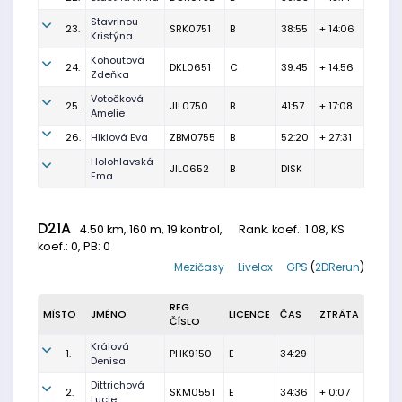
Stavrinou
23.
SRK0751
B
38:55
+ 14:06
Kristýna
Kohoutová
24.
DKL0651
C
39:45
+ 14:56
Zdeňka
Votočková
25.
JIL0750
B
41:57
+ 17:08
Amelie
26.
Hiklová Eva
ZBM0755
B
52:20
+ 27:31
Holohlavská
JIL0652
B
DISK
Ema
D21A
4.50 km, 160 m, 19 kontrol,
Rank. koef.
: 1.08, KS
koef.: 0, PB: 0
Mezičasy
Livelox
GPS
(
2DRerun
)
REG.
MÍSTO
JMÉNO
LICENCE
ČAS
ZTRÁTA
ČÍSLO
Králová
1.
PHK9150
E
34:29
Denisa
Dittrichová
2.
SKM0551
E
34:36
+ 0:07
Lucie