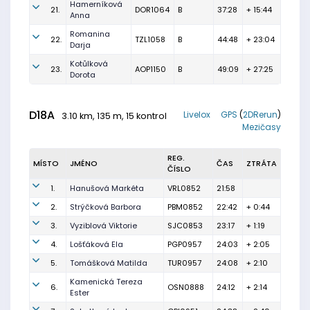
Hamerníková
21.
DOR1064
B
37:28
+ 15:44
Anna
Romanina
22.
TZL1058
B
44:48
+ 23:04
Darja
Kotůlková
23.
AOP1150
B
49:09
+ 27:25
Dorota
D18A
Livelox
GPS
(
2DRerun
)
3.10 km, 135 m, 15 kontrol
Mezičasy
REG.
MÍSTO
JMÉNO
ČAS
ZTRÁTA
ČÍSLO
1.
Hanušová Markéta
VRL0852
21:58
2.
Strýčková Barbora
PBM0852
22:42
+ 0:44
3.
Vyziblová Viktorie
SJC0853
23:17
+ 1:19
4.
Lošťáková Ela
PGP0957
24:03
+ 2:05
5.
Tomášková Matilda
TUR0957
24:08
+ 2:10
Kamenická Tereza
6.
OSN0888
24:12
+ 2:14
Ester