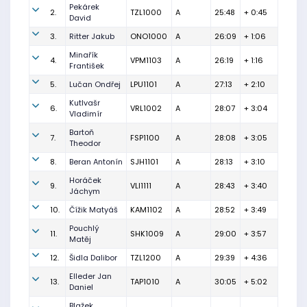
Pekárek
2.
TZL1000
A
25:48
+ 0:45
David
3.
Ritter Jakub
ONO1000
A
26:09
+ 1:06
Minařík
4.
VPM1103
A
26:19
+ 1:16
František
5.
Lučan Ondřej
LPU1101
A
27:13
+ 2:10
Kutlvašr
6.
VRL1002
A
28:07
+ 3:04
Vladimír
Bartoň
7.
FSP1100
A
28:08
+ 3:05
Theodor
8.
Beran Antonín
SJH1101
A
28:13
+ 3:10
Horáček
9.
VLI1111
A
28:43
+ 3:40
Jáchym
10.
Čížik Matyáš
KAM1102
A
28:52
+ 3:49
Pouchlý
11.
SHK1009
A
29:00
+ 3:57
Matěj
12.
Šidla Dalibor
TZL1200
A
29:39
+ 4:36
Elleder Jan
13.
TAP1010
A
30:05
+ 5:02
Daniel
Blažek