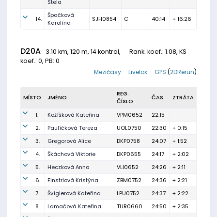
Stela
Špačková
14.
SJH0854
C
40:14
+ 16:26
Karolína
D20A
3.10 km, 120 m, 14 kontrol,
Rank. koef.
: 1.08, KS
koef.: 0, PB: 0
Mezičasy
Livelox
GPS
(
2DRerun
)
REG.
MÍSTO
JMÉNO
ČAS
ZTRÁTA
ČÍSLO
1.
Kožíšková Kateřina
VPM0652
22:15
2.
Paulíčková Tereza
UOL0750
22:30
+ 0:15
3.
Gregorová Alice
DKP0758
24:07
+ 1:52
4.
Škáchová Viktorie
DKP0655
24:17
+ 2:02
5.
Heczková Anna
VLI0652
24:26
+ 2:11
6.
Finstrlová Kristýna
ZBM0752
24:36
+ 2:21
7.
Švíglerová Kateřina
LPU0752
24:37
+ 2:22
8.
Lamačová Kateřina
TUR0660
24:50
+ 2:35