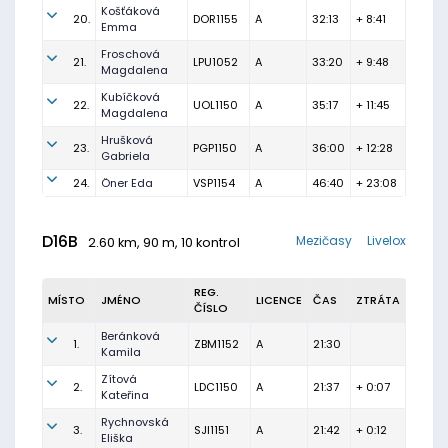
Košťáková
20.
DOR1155
A
32:13
+ 8:41
Emma
Froschová
21.
LPU1052
A
33:20
+ 9:48
Magdalena
Kubíčková
22.
UOL1150
A
35:17
+ 11:45
Magdalena
Hrušková
23.
PGP1150
A
36:00
+ 12:28
Gabriela
24.
Öner Eda
VSP1154
A
46:40
+ 23:08
D16B
Mezičasy
Livelox
2.60 km, 90 m, 10 kontrol
REG.
MÍSTO
JMÉNO
LICENCE
ČAS
ZTRÁTA
ČÍSLO
Beránková
1.
ZBM1152
A
21:30
Kamila
Zítová
2.
LDC1150
A
21:37
+ 0:07
Kateřina
Rychnovská
3.
SJI1151
A
21:42
+ 0:12
Eliška