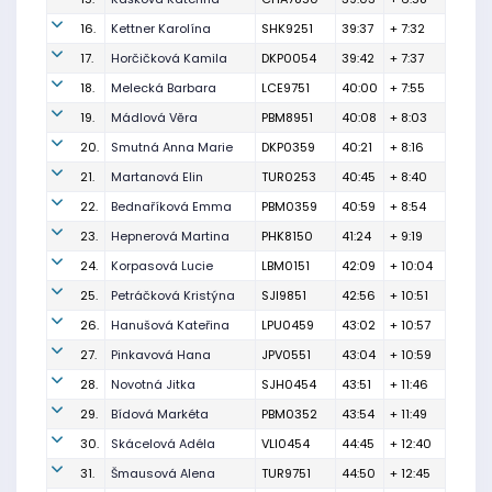
16.
Kettner Karolína
SHK9251
39:37
+ 7:32
17.
Horčičková Kamila
DKP0054
39:42
+ 7:37
18.
Melecká Barbara
LCE9751
40:00
+ 7:55
19.
Mádlová Věra
PBM8951
40:08
+ 8:03
20.
Smutná Anna Marie
DKP0359
40:21
+ 8:16
21.
Martanová Elin
TUR0253
40:45
+ 8:40
22.
Bednaříková Emma
PBM0359
40:59
+ 8:54
23.
Hepnerová Martina
PHK8150
41:24
+ 9:19
24.
Korpasová Lucie
LBM0151
42:09
+ 10:04
25.
Petráčková Kristýna
SJI9851
42:56
+ 10:51
26.
Hanušová Kateřina
LPU0459
43:02
+ 10:57
27.
Pinkavová Hana
JPV0551
43:04
+ 10:59
28.
Novotná Jitka
SJH0454
43:51
+ 11:46
29.
Bídová Markéta
PBM0352
43:54
+ 11:49
30.
Skácelová Adéla
VLI0454
44:45
+ 12:40
31.
Šmausová Alena
TUR9751
44:50
+ 12:45