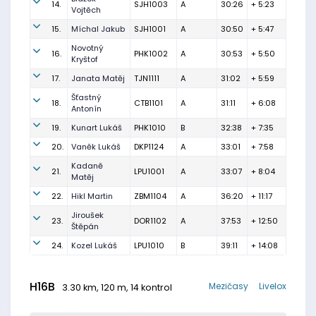
14.
SJH1003
A
30:26
+ 5:23
Vojtěch
15.
Míchal Jakub
SJH1001
A
30:50
+ 5:47
Novotný
16.
PHK1002
A
30:53
+ 5:50
Kryštof
17.
Janata Matěj
TJN1111
A
31:02
+ 5:59
Šťastný
18.
CTB1101
A
31:11
+ 6:08
Antonín
19.
Kunart Lukáš
PHK1010
B
32:38
+ 7:35
20.
Vaněk Lukáš
DKP1124
A
33:01
+ 7:58
Kadaně
21.
LPU1001
A
33:07
+ 8:04
Matěj
22.
Hikl Martin
ZBM1104
A
36:20
+ 11:17
Jiroušek
23.
DOR1102
A
37:53
+ 12:50
Štěpán
24.
Kozel Lukáš
LPU1010
B
39:11
+ 14:08
H16B
Mezičasy
Livelox
3.30 km, 120 m, 14 kontrol