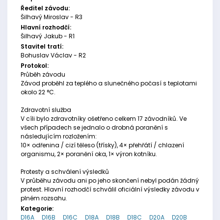
Ředitel závodu:
Šilhavý Miroslav - R3
Hlavní rozhodčí:
Šilhavý Jakub - R1
Stavitel tratí:
Bohuslav Václav - R2
Protokol:
Průběh závodu
Závod proběhl za teplého a slunečného počasí s teplotami
okolo 22 °C.
Zdravotní služba
V cíli bylo zdravotníky ošetřeno celkem 17 závodníků. Ve
všech případech se jednalo o drobná poranění s
následujícím rozložením:
10× odřenina / cizí těleso (třísky), 4× přehřátí / chlazení
organismu, 2× poranění oka, 1× výron kotníku.
Protesty a schválení výsledků
V průběhu závodu ani po jeho skončení nebyl podán žádný
protest. Hlavní rozhodčí schválil oficiální výsledky závodu v
plném rozsahu.
Kategorie:
D16A
D16B
D16C
D18A
D18B
D18C
D20A
D20B