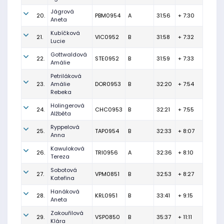
Jágrová
20.
PBM0954
A
31:56
+ 7:30
Aneta
Kubíčková
21.
VIC0952
B
31:58
+ 7:32
Lucie
Gottwaldová
22.
STE0952
B
31:59
+ 7:33
Amálie
Petriláková
23.
Amálie
DOR0953
B
32:20
+ 7:54
Rebeka
Holingerová
24.
CHC0953
B
32:21
+ 7:55
Alžběta
Ryppelová
25.
TAP0954
B
32:33
+ 8:07
Anna
Kawuloková
26.
TRI0956
A
32:36
+ 8:10
Tereza
Sobotová
27.
VPM0851
B
32:53
+ 8:27
Kateřina
Hanáková
28.
KRL0951
B
33:41
+ 9:15
Aneta
Zakouřilová
29.
VSP0850
B
35:37
+ 11:11
Klára