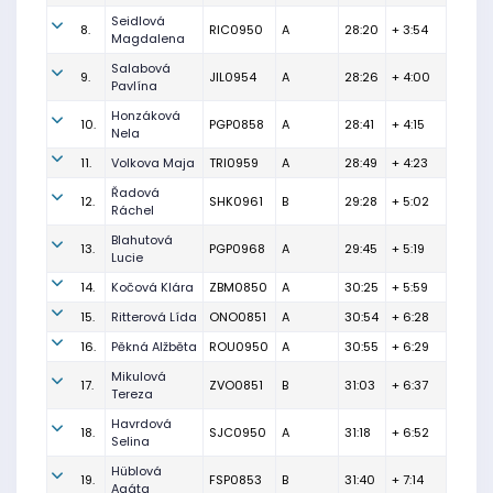
Seidlová
8.
RIC0950
A
28:20
+ 3:54
Magdalena
Salabová
9.
JIL0954
A
28:26
+ 4:00
Pavlína
Honzáková
10.
PGP0858
A
28:41
+ 4:15
Nela
11.
Volkova Maja
TRI0959
A
28:49
+ 4:23
Řadová
12.
SHK0961
B
29:28
+ 5:02
Ráchel
Blahutová
13.
PGP0968
A
29:45
+ 5:19
Lucie
14.
Kočová Klára
ZBM0850
A
30:25
+ 5:59
15.
Ritterová Lída
ONO0851
A
30:54
+ 6:28
16.
Pěkná Alžběta
ROU0950
A
30:55
+ 6:29
Mikulová
17.
ZVO0851
B
31:03
+ 6:37
Tereza
Havrdová
18.
SJC0950
A
31:18
+ 6:52
Selina
Hüblová
19.
FSP0853
B
31:40
+ 7:14
Agáta