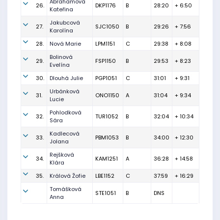
Abrahamová
26.
DKP1176
B
28:20
+ 6:50
Kateřina
Jakubcová
27.
SJC1050
B
29:26
+ 7:56
Karolína
28.
Nová Marie
LPM1151
C
29:38
+ 8:08
Bolinová
29.
FSP1150
B
29:53
+ 8:23
Evelína
30.
Dlouhá Julie
PGP1051
C
31:01
+ 9:31
Urbánková
31.
ONO1150
A
31:04
+ 9:34
Lucie
Pohlodková
32.
TUR1052
B
32:04
+ 10:34
Sára
Kadlecová
33.
PBM1053
B
34:00
+ 12:30
Jolana
Rejšková
34.
KAM1251
A
36:28
+ 14:58
Klára
35.
Králová Žofie
LBE1152
C
37:59
+ 16:29
Tomášková
STE1051
B
DNS
Anna