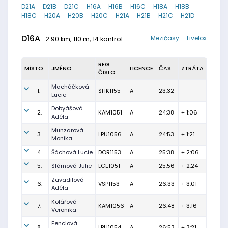
D21A
D21B
D21C
H16A
H16B
H16C
H18A
H18B
H18C
H20A
H20B
H20C
H21A
H21B
H21C
H21D
D16A
Mezičasy
Livelox
2.90 km, 110 m, 14 kontrol
REG.
MÍSTO
JMÉNO
LICENCE
ČAS
ZTRÁTA
ČÍSLO
Macháčková
1.
SHK1155
A
23:32
Lucie
Dobyášová
2.
KAM1051
A
24:38
+ 1:06
Adéla
Munzarová
3.
LPU1056
A
24:53
+ 1:21
Monika
4.
Šáchová Lucie
DOR1153
A
25:38
+ 2:06
5.
Slámová Julie
LCE1051
A
25:56
+ 2:24
Zavadilová
6.
VSP1153
A
26:33
+ 3:01
Adéla
Kolářová
7.
KAM1056
A
26:48
+ 3:16
Veronika
Fenclová
8.
LPU1054
A
26:53
+ 3:21