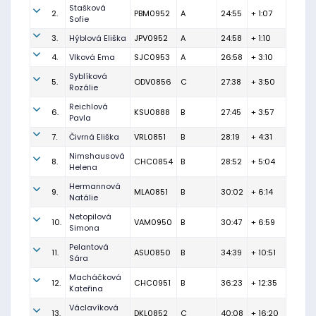
Stašková
2.
PBM0952
A
24:55
+ 1:07
Sofie
3.
Hýblová Eliška
JPV0952
A
24:58
+ 1:10
4.
Vlková Ema
SJC0953
A
26:58
+ 3:10
Syblíková
5.
ODV0856
C
27:38
+ 3:50
Rozálie
Reichlová
6.
KSU0888
B
27:45
+ 3:57
Pavla
7.
Čivrná Eliška
VRL0851
B
28:19
+ 4:31
Nimshausová
8.
CHC0854
B
28:52
+ 5:04
Helena
Hermannová
9.
MLA0851
B
30:02
+ 6:14
Natálie
Netopilová
10.
VAM0950
B
30:47
+ 6:59
Simona
Pelantová
11.
ASU0850
B
34:39
+ 10:51
Sára
Macháčková
12.
CHC0951
B
36:23
+ 12:35
Kateřina
Václavíková
13.
DKL0852
C
40:08
+ 16:20