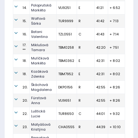
Poloprutská
14.
VLI9251
E
41:21
+ 6:52
Markéta
Wolfová
15.
TUR9999
R
41:42
+ 7:13
Šárka
Batani
16.
TZL0551
C
41:43
+ 7:14
Valentina
17.
Miklušová
TBM0258
R
42:20
+ 7:51
**
Tamara
Mulíčková
18.
TBM0362
E
42:31
+ 8:02
Markéta
Kozáková
18.
TBM7952
E
42:31
+ 8:02
Zdenka
Škáchová
20.
DKP0156
R
42:55
+ 8:26
Magdalena
Fürstová
20.
VLI9651
R
42:55
+ 8:26
Anna
Luštická
22.
TUR8650
C
44:01
+ 9:32
Lucie
Matyášová
23.
CHA0555
R
44:39
+ 10:10
Kristýna
Barnatová