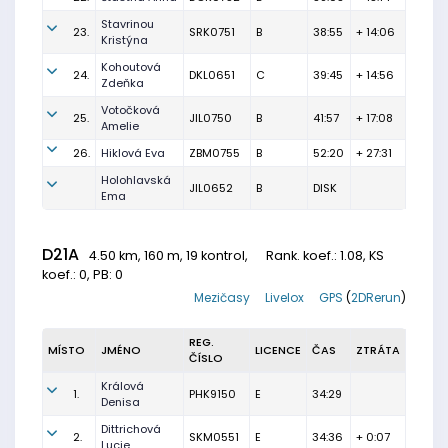
Stavrinou
23.
SRK0751
B
38:55
+ 14:06
Kristýna
Kohoutová
24.
DKL0651
C
39:45
+ 14:56
Zdeňka
Votočková
25.
JIL0750
B
41:57
+ 17:08
Amelie
26.
Hiklová Eva
ZBM0755
B
52:20
+ 27:31
Holohlavská
JIL0652
B
DISK
Ema
D21A
4.50 km, 160 m, 19 kontrol,
Rank. koef.
: 1.08, KS
koef.: 0, PB: 0
Mezičasy
Livelox
GPS
(
2DRerun
)
REG.
MÍSTO
JMÉNO
LICENCE
ČAS
ZTRÁTA
ČÍSLO
Králová
1.
PHK9150
E
34:29
Denisa
Dittrichová
2.
SKM0551
E
34:36
+ 0:07
Lucie