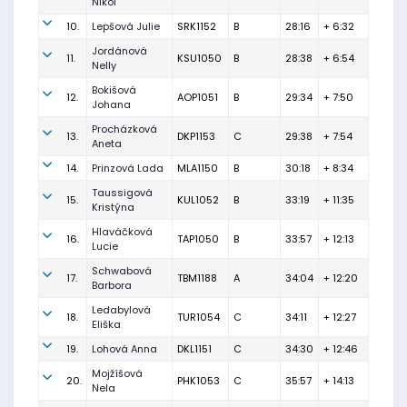
Nikol
10.
Lepšová Julie
SRK1152
B
28:16
+ 6:32
Jordánová
11.
KSU1050
B
28:38
+ 6:54
Nelly
Bokišová
12.
AOP1051
B
29:34
+ 7:50
Johana
Procházková
13.
DKP1153
C
29:38
+ 7:54
Aneta
14.
Prinzová Lada
MLA1150
B
30:18
+ 8:34
Taussigová
15.
KUL1052
B
33:19
+ 11:35
Kristýna
Hlaváčková
16.
TAP1050
B
33:57
+ 12:13
Lucie
Schwabová
17.
TBM1188
A
34:04
+ 12:20
Barbora
Ledabylová
18.
TUR1054
C
34:11
+ 12:27
Eliška
19.
Lohová Anna
DKL1151
C
34:30
+ 12:46
Mojžíšová
20.
PHK1053
C
35:57
+ 14:13
Nela