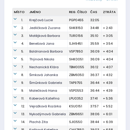
MÍSTO
JMÉNO
REG. ČÍSLO
ČAS
ZTRÁTA
1.
Krejčová Lucie
PGP0455
32:05
2.
Jedličková Zuzana
SHK8150
34:48
+ 2:43
3.
Matějková Barbora
TUR0156
35:10
+ 3:05
4.
Benešová Jana
SJH9451
35:59
+ 3:54
5.
Baldrianová Barbora
VSP7850
36:09
+ 4:04
5.
Thýnová Nikola
SHK0051
36:09
+ 4:04
7.
Nechanická Klára
TBM0055
36:12
+ 4:07
8.
Šimková Johanka
ZBM9350
36:37
+ 4:32
9.
Šimůnková Gabriela
TAP9755
36:44
+ 4:39
9.
Malečková Hana
VSP0553
36:44
+ 4:39
11.
Koberová Kateřina
LPU0352
37:41
+ 5:36
12.
Vejražková Rozárka
KSU0151
37:57
+ 5:52
13.
Nykodýmová Gabriela
ZBM9651
38:06
+ 6:01
14.
Plachá Zita
SJI0550
38:44
+ 6:39
15.
Kašková Kateřina
CHA7850
39:03
+ 6:58