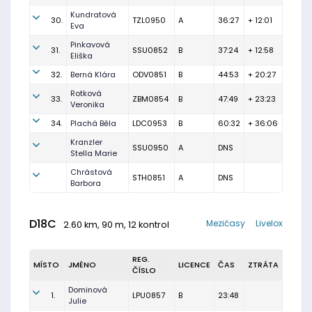
Kundratová
30.
TZL0950
A
36:27
+ 12:01
Eva
Pinkavová
31.
SSU0852
B
37:24
+ 12:58
Eliška
32.
Berná Klára
ODV0851
B
44:53
+ 20:27
Rotková
33.
ZBM0854
B
47:49
+ 23:23
Veronika
34.
Plachá Běla
LDC0953
B
60:32
+ 36:06
Kranzler
SSU0950
A
DNS
Stella Marie
Chrástová
STH0851
A
DNS
Barbora
D18C
Mezičasy
Livelox
2.60 km, 90 m, 12 kontrol
REG.
MÍSTO
JMÉNO
LICENCE
ČAS
ZTRÁTA
ČÍSLO
Dominová
1.
LPU0857
B
23:48
Julie