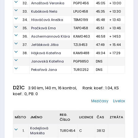
32.
Arnoštová Veronika
PGP0456
45:05
+ 13:00
33.
Kubáková Nela
LPU0458
45:35
+ 13:30
34.
Hlaváčová Anežka
TBM0199
45:48
+ 13:43
35.
Pračková Ema
TAP0458
45:51
+ 13:46
36.
Aschermannová Klára
KAM0463
46:58
+ 14:53
37.
Jeřábková Jitka
TZL9453
47:49
+ 15:44
38.
Hájková Kateřina
KAM9488
49:34
+ 17:29
Janovská Kateřina
PGP9850
DNS
Pekařová Jana
TUR0252
DNS
D21C
3.90 km, 140 m, 16 kontrol,
Rank. koef.
: 1.04, KS
koef.: 0, PB: 0
Mezičasy
Livelox
REG.
MÍSTO
JMÉNO
LICENCE
ČAS
ZTRÁTA
ČÍSLO
Kodejšová
1.
TUR0454
C
38:12
Markéta