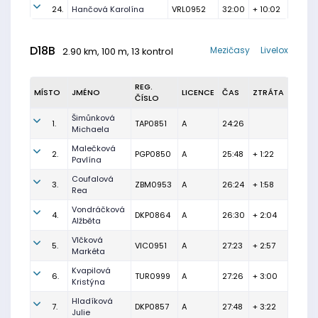
24.
Hančová Karolína
VRL0952
32:00
+ 10:02
D18B
Mezičasy
Livelox
2.90 km, 100 m, 13 kontrol
REG.
MÍSTO
JMÉNO
LICENCE
ČAS
ZTRÁTA
ČÍSLO
Šimůnková
1.
TAP0851
A
24:26
Michaela
Malečková
2.
PGP0850
A
25:48
+ 1:22
Pavlína
Coufalová
3.
ZBM0953
A
26:24
+ 1:58
Rea
Vondráčková
4.
DKP0864
A
26:30
+ 2:04
Alžběta
Vlčková
5.
VIC0951
A
27:23
+ 2:57
Markéta
Kvapilová
6.
TUR0999
A
27:26
+ 3:00
Kristýna
Hladíková
7.
DKP0857
A
27:48
+ 3:22
Julie