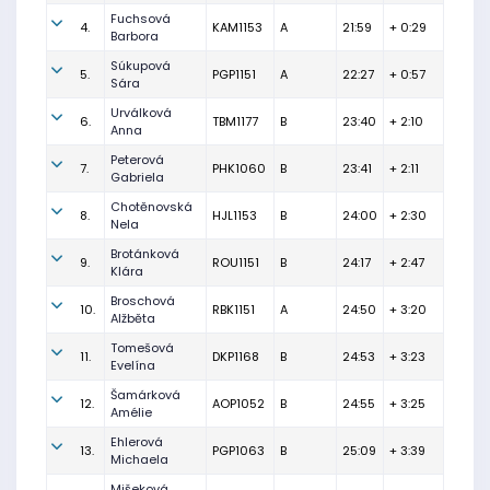
Fuchsová
4.
KAM1153
A
21:59
+ 0:29
Barbora
Súkupová
5.
PGP1151
A
22:27
+ 0:57
Sára
Urválková
6.
TBM1177
B
23:40
+ 2:10
Anna
Peterová
7.
PHK1060
B
23:41
+ 2:11
Gabriela
Chotěnovská
8.
HJL1153
B
24:00
+ 2:30
Nela
Brotánková
9.
ROU1151
B
24:17
+ 2:47
Klára
Broschová
10.
RBK1151
A
24:50
+ 3:20
Alžběta
Tomešová
11.
DKP1168
B
24:53
+ 3:23
Evelína
Šamárková
12.
AOP1052
B
24:55
+ 3:25
Amélie
Ehlerová
13.
PGP1063
B
25:09
+ 3:39
Michaela
Mišeková