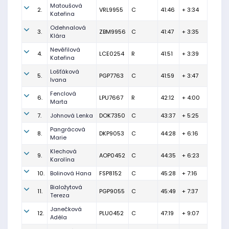
Matoušová
2.
VRL9955
C
41:46
+ 3:34
Kateřina
Odehnalová
3.
ZBM9956
C
41:47
+ 3:35
Klára
Nevěřilová
4.
LCE0254
R
41:51
+ 3:39
Kateřina
Lošťáková
5.
PGP7763
C
41:59
+ 3:47
Ivana
Fenclová
6.
LPU7667
R
42:12
+ 4:00
Marta
7.
Johnová Lenka
DOK7350
C
43:37
+ 5:25
Pangrácová
8.
DKP9053
C
44:28
+ 6:16
Marie
Klechová
9.
AOP0452
C
44:35
+ 6:23
Karolína
10.
Bolinová Hana
FSP8152
C
45:28
+ 7:16
Bialožytová
11.
PGP9055
C
45:49
+ 7:37
Tereza
Janečková
12.
PLU0452
C
47:19
+ 9:07
Adéla