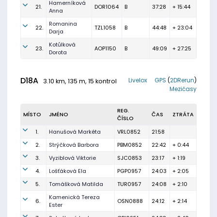
Hamerníková
21.
DOR1064
B
37:28
+ 15:44
Anna
Romanina
22.
TZL1058
B
44:48
+ 23:04
Darja
Kotůlková
23.
AOP1150
B
49:09
+ 27:25
Dorota
D18A
Livelox
GPS
(
2DRerun
)
3.10 km, 135 m, 15 kontrol
Mezičasy
REG.
MÍSTO
JMÉNO
ČAS
ZTRÁTA
ČÍSLO
1.
Hanušová Markéta
VRL0852
21:58
2.
Strýčková Barbora
PBM0852
22:42
+ 0:44
3.
Vyziblová Viktorie
SJC0853
23:17
+ 1:19
4.
Lošťáková Ela
PGP0957
24:03
+ 2:05
5.
Tomášková Matilda
TUR0957
24:08
+ 2:10
Kamenická Tereza
6.
OSN0888
24:12
+ 2:14
Ester