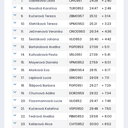
7.
Sobotková Lada
OPI0951
24:38
+ 2:40
8.
Novotná Karolína
TUR0853
24:47
+ 2:49
9.
Kučerová Tereza
ZBM0957
25:12
+ 3:14
10.
Stehlíková Tereza
VPM0950
25:21
+ 3:23
11.
Ječmenová Veronika
ONO0950
26:34
+ 4:36
12.
Šestáková Johana
VLI0853
26:40
+ 4:42
13.
Bartalošová Anežka
PGP0853
27:09
+ 5:11
14.
Kutlvašrová Pavla
VRL0951
27:39
+ 5:41
15.
Mayerová Daniela
VPM0852
27:59
+ 6:01
16.
Marková Eva
ZBM0954
28:15
+ 6:17
17.
Lepšová Lucie
SRK0951
29:09
+ 7:11
18.
Štěpová Barbora
PGP0951
29:27
+ 7:29
19.
Chumová Adéla
DOR0959
29:32
+ 7:34
20.
Flossmannová Lucie
VLI0852
29:47
+ 7:49
21.
Kučerová Kateřina
VSP0950
29:48
+ 7:50
22.
Fedrová Anežka
PBM0853
29:58
+ 8:00
23.
Kellerová Alice
CHT0852
30:50
+ 8:52