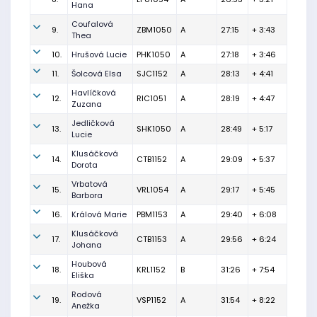
Hana
Coufalová
9.
ZBM1050
A
27:15
+ 3:43
Thea
10.
Hrušová Lucie
PHK1050
A
27:18
+ 3:46
11.
Šolcová Elsa
SJC1152
A
28:13
+ 4:41
Havlíčková
12.
RIC1051
A
28:19
+ 4:47
Zuzana
Jedličková
13.
SHK1050
A
28:49
+ 5:17
Lucie
Klusáčková
14.
CTB1152
A
29:09
+ 5:37
Dorota
Vrbatová
15.
VRL1054
A
29:17
+ 5:45
Barbora
16.
Králová Marie
PBM1153
A
29:40
+ 6:08
Klusáčková
17.
CTB1153
A
29:56
+ 6:24
Johana
Houbová
18.
KRL1152
B
31:26
+ 7:54
Eliška
Rodová
19.
VSP1152
A
31:54
+ 8:22
Anežka