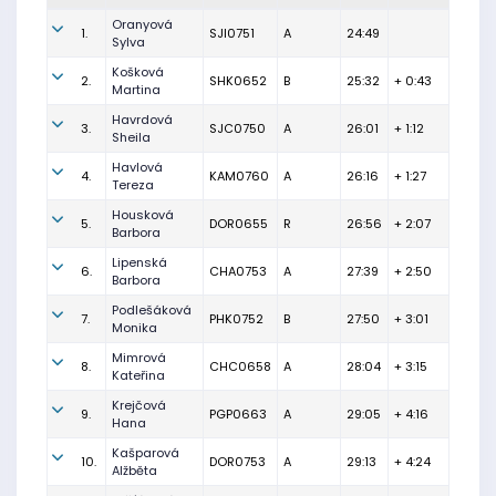
Oranyová
1.
SJI0751
A
24:49
Sylva
Košková
2.
SHK0652
B
25:32
+ 0:43
Martina
Havrdová
3.
SJC0750
A
26:01
+ 1:12
Sheila
Havlová
4.
KAM0760
A
26:16
+ 1:27
Tereza
Housková
5.
DOR0655
R
26:56
+ 2:07
Barbora
Lipenská
6.
CHA0753
A
27:39
+ 2:50
Barbora
Podlešáková
7.
PHK0752
B
27:50
+ 3:01
Monika
Mimrová
8.
CHC0658
A
28:04
+ 3:15
Kateřina
Krejčová
9.
PGP0663
A
29:05
+ 4:16
Hana
Kašparová
10.
DOR0753
A
29:13
+ 4:24
Alžběta