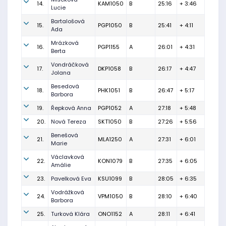
14.
KAM1050
B
25:16
+ 3:46
Lucie
Bartalošová
15.
PGP1050
B
25:41
+ 4:11
Ada
Mrázková
16.
PGP1155
A
26:01
+ 4:31
Berta
Vondráčková
17.
DKP1058
B
26:17
+ 4:47
Jolana
Besedová
18.
PHK1051
B
26:47
+ 5:17
Barbora
19.
Řepková Anna
PGP1052
A
27:18
+ 5:48
20.
Nová Tereza
SKT1050
B
27:26
+ 5:56
Benešová
21.
MLA1250
A
27:31
+ 6:01
Marie
Václavková
22.
KON1079
B
27:35
+ 6:05
Amálie
23.
Pavelková Eva
KSU1099
B
28:05
+ 6:35
Vodrážková
24.
VPM1050
B
28:10
+ 6:40
Barbora
25.
Turková Klára
ONO1152
A
28:11
+ 6:41