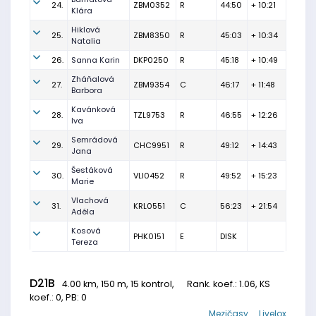
24.
ZBM0352
R
44:50
+ 10:21
Klára
Hiklová
25.
ZBM8350
R
45:03
+ 10:34
Natalia
26.
Sanna Karin
DKP0250
R
45:18
+ 10:49
Zháňalová
27.
ZBM9354
C
46:17
+ 11:48
Barbora
Kavánková
28.
TZL9753
R
46:55
+ 12:26
Iva
Semrádová
29.
CHC9951
R
49:12
+ 14:43
Jana
Šestáková
30.
VLI0452
R
49:52
+ 15:23
Marie
Vlachová
31.
KRL0551
C
56:23
+ 21:54
Adéla
Kosová
PHK0151
E
DISK
Tereza
D21B
4.00 km, 150 m, 15 kontrol,
Rank. koef.
: 1.06, KS
koef.: 0, PB: 0
Mezičasy
Livelox