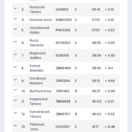
Rauturier
3.
VLI9953
E
36:41
+ 2:12
Tereza
4.
Karlová Anna
KAM0360
E
37:10
+ 2:41
Vandasová
5.
PHK0255
E
37:51
+ 3:22
Adéla
Rusá
6.
DCE9353
E
38:05
+ 3:36
Vendula
Bogarová
7.
VLI9056
E
38:09
+ 3:40
Adélka
Kaiser
8.
ZBM9456
E
38:40
+ 4:11
Markéta
Smolková
9.
TAP0356
E
39:13
+ 4:44
Barbora
10.
Bulířová Ema
TAP0452
R
39:37
+ 5:08
Korpasová
11.
TBM9898
E
40:00
+ 5:31
Tereza
Karvánková
12.
ZBM9757
R
40:02
+ 5:33
Tereza
Peterová
13.
LPU0057
E
41:17
+ 6:48
Jana