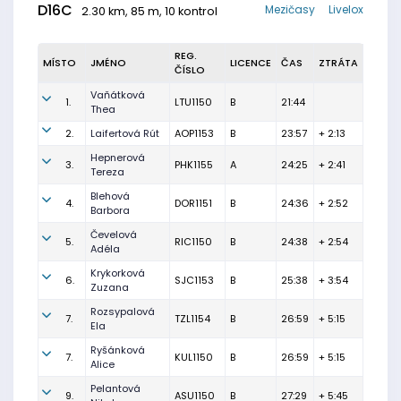
D16C
Mezičasy
Livelox
2.30 km, 85 m, 10 kontrol
REG.
MÍSTO
JMÉNO
LICENCE
ČAS
ZTRÁTA
ČÍSLO
Vaňátková
1.
LTU1150
B
21:44
Thea
2.
Laifertová Rút
AOP1153
B
23:57
+ 2:13
Hepnerová
3.
PHK1155
A
24:25
+ 2:41
Tereza
Blehová
4.
DOR1151
B
24:36
+ 2:52
Barbora
Čevelová
5.
RIC1150
B
24:38
+ 2:54
Adéla
Krykorková
6.
SJC1153
B
25:38
+ 3:54
Zuzana
Rozsypalová
7.
TZL1154
B
26:59
+ 5:15
Ela
Ryšánková
7.
KUL1150
B
26:59
+ 5:15
Alice
Pelantová
9.
ASU1150
B
27:29
+ 5:45