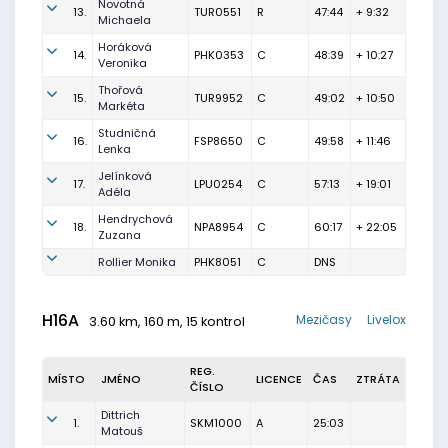
Novotná
13.
TUR0551
R
47:44
+ 9:32
Michaela
Horáková
14.
PHK0353
C
48:39
+ 10:27
Veronika
Thořová
15.
TUR9952
C
49:02
+ 10:50
Markéta
Studničná
16.
FSP8650
C
49:58
+ 11:46
Lenka
Jelínková
17.
LPU0254
C
57:13
+ 19:01
Adéla
Hendrychová
18.
NPA8954
C
60:17
+ 22:05
Zuzana
Rollier Monika
PHK8051
C
DNS
H16A
Mezičasy
Livelox
3.60 km, 160 m, 15 kontrol
REG.
MÍSTO
JMÉNO
LICENCE
ČAS
ZTRÁTA
ČÍSLO
Dittrich
1.
SKM1000
A
25:03
Matouš