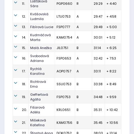
Lošťáková
11.
PGP0660
R
29:29
+ 4:40
Sára
Kvášovská
12.
LTU0753
A
29:47
+ 4:58
Ludmila
13.
Fibírová Lucie
FSP0777
A
29:49
+ 5:00
Kudrnáčová
14.
KAM0754
A
30:01
+ 5:12
Marta
15.
Malá Anežka
JIL0751
B
31:14
+ 6:25
Svobodová
16.
FSP0653
A
32:42
+ 7:53
Adriana
Rychlá
17.
AOP0757
A
33:11
+ 8:22
Karolína
Richtrová
18.
SSU0753
B
33:38
+ 8:49
Ema
Geffertová
19.
FSP0753
B
34:48
+ 9:59
Agáta
Fišarová
20.
KRL0651
B
35:31
+ 10:42
Adéla
Mišeková
21.
KAM0756
B
35:45
+ 10:56
Kateřina
22.
Šťastná Anna
DOK0752
B
38:03
+ 13:14