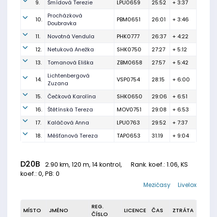
9.
Šmídová Terezie
LPU0659
25:52
+ 3:37
Procházková
10.
PBM0651
26:01
+ 3:46
Doubravka
11.
Novotná Vendula
PHK0777
26:37
+ 4:22
12.
Netuková Anežka
SHK0750
27:27
+ 5:12
13.
Tomanová Eliška
ZBM0658
27:57
+ 5:42
Lichtenbergová
14.
VSP0754
28:15
+ 6:00
Zuzana
15.
Čečková Karolína
SHK0650
29:06
+ 6:51
16.
Štětínská Tereza
MOV0751
29:08
+ 6:53
17.
Kaláčová Anna
LPU0763
29:52
+ 7:37
18.
Měšťanová Tereza
TAP0653
31:19
+ 9:04
D20B
2.90 km, 120 m, 14 kontrol,
Rank. koef.
: 1.06, KS
koef.: 0, PB: 0
Mezičasy
Livelox
REG.
MÍSTO
JMÉNO
LICENCE
ČAS
ZTRÁTA
ČÍSLO