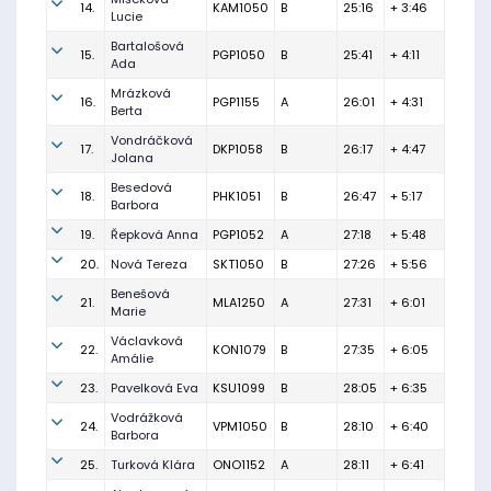
14.
KAM1050
B
25:16
+ 3:46
Lucie
Bartalošová
15.
PGP1050
B
25:41
+ 4:11
Ada
Mrázková
16.
PGP1155
A
26:01
+ 4:31
Berta
Vondráčková
17.
DKP1058
B
26:17
+ 4:47
Jolana
Besedová
18.
PHK1051
B
26:47
+ 5:17
Barbora
19.
Řepková Anna
PGP1052
A
27:18
+ 5:48
20.
Nová Tereza
SKT1050
B
27:26
+ 5:56
Benešová
21.
MLA1250
A
27:31
+ 6:01
Marie
Václavková
22.
KON1079
B
27:35
+ 6:05
Amálie
23.
Pavelková Eva
KSU1099
B
28:05
+ 6:35
Vodrážková
24.
VPM1050
B
28:10
+ 6:40
Barbora
25.
Turková Klára
ONO1152
A
28:11
+ 6:41