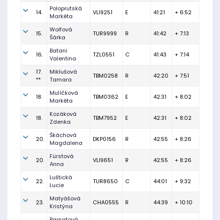
Poloprutská
14.
VLI9251
E
41:21
+ 6:52
Markéta
Wolfová
15.
TUR9999
R
41:42
+ 7:13
Šárka
Batani
16.
TZL0551
C
41:43
+ 7:14
Valentina
17.
Miklušová
TBM0258
R
42:20
+ 7:51
**
Tamara
Mulíčková
18.
TBM0362
E
42:31
+ 8:02
Markéta
Kozáková
18.
TBM7952
E
42:31
+ 8:02
Zdenka
Škáchová
20.
DKP0156
R
42:55
+ 8:26
Magdalena
Fürstová
20.
VLI9651
R
42:55
+ 8:26
Anna
Luštická
22.
TUR8650
C
44:01
+ 9:32
Lucie
Matyášová
23.
CHA0555
R
44:39
+ 10:10
Kristýna
Barnatová