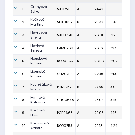
Oranyová
1.
SJI0751
A
24:49
Sylva
Košková
2.
SHK0652
B
25:32
+ 0:43
Martina
Havrdová
3.
SJC0750
A
26:01
+ 1:12
Sheila
Havlová
4.
KAM0760
A
26:16
+ 1:27
Tereza
Housková
5.
DOR0655
R
26:56
+ 2:07
Barbora
Lipenská
6.
CHA0753
A
27:39
+ 2:50
Barbora
Podlešáková
7.
PHK0752
B
27:50
+ 3:01
Monika
Mimrová
8.
CHC0658
A
28:04
+ 3:15
Kateřina
Krejčová
9.
PGP0663
A
29:05
+ 4:16
Hana
Kašparová
10.
DOR0753
A
29:13
+ 4:24
Alžběta