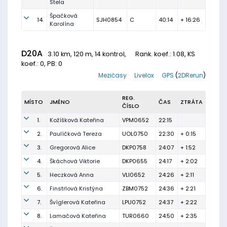
Stela
Špačková
14.
SJH0854
C
40:14
+ 16:26
Karolína
D20A
3.10 km, 120 m, 14 kontrol,
Rank. koef.
: 1.08, KS
koef.: 0, PB: 0
Mezičasy
Livelox
GPS
(
2DRerun
)
REG.
MÍSTO
JMÉNO
ČAS
ZTRÁTA
ČÍSLO
1.
Kožíšková Kateřina
VPM0652
22:15
2.
Paulíčková Tereza
UOL0750
22:30
+ 0:15
3.
Gregorová Alice
DKP0758
24:07
+ 1:52
4.
Škáchová Viktorie
DKP0655
24:17
+ 2:02
5.
Heczková Anna
VLI0652
24:26
+ 2:11
6.
Finstrlová Kristýna
ZBM0752
24:36
+ 2:21
7.
Švíglerová Kateřina
LPU0752
24:37
+ 2:22
8.
Lamačová Kateřina
TUR0660
24:50
+ 2:35