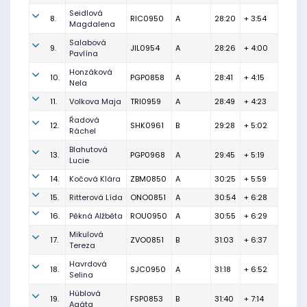
Seidlová
8.
RIC0950
A
28:20
+ 3:54
Magdalena
Salabová
9.
JIL0954
A
28:26
+ 4:00
Pavlína
Honzáková
10.
PGP0858
A
28:41
+ 4:15
Nela
11.
Volkova Maja
TRI0959
A
28:49
+ 4:23
Řadová
12.
SHK0961
B
29:28
+ 5:02
Ráchel
Blahutová
13.
PGP0968
A
29:45
+ 5:19
Lucie
14.
Kočová Klára
ZBM0850
A
30:25
+ 5:59
15.
Ritterová Lída
ONO0851
A
30:54
+ 6:28
16.
Pěkná Alžběta
ROU0950
A
30:55
+ 6:29
Mikulová
17.
ZVO0851
B
31:03
+ 6:37
Tereza
Havrdová
18.
SJC0950
A
31:18
+ 6:52
Selina
Hüblová
19.
FSP0853
B
31:40
+ 7:14
Agáta