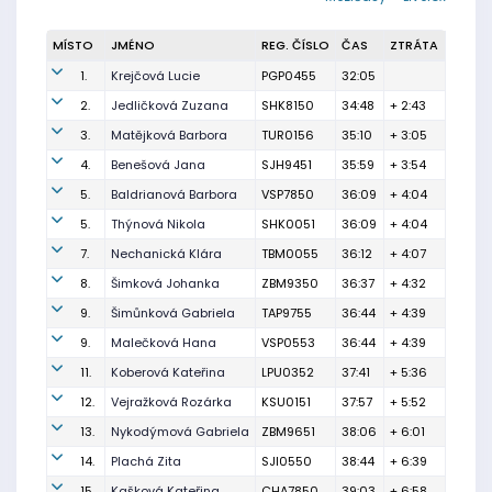
MÍSTO
JMÉNO
REG. ČÍSLO
ČAS
ZTRÁTA
1.
Krejčová Lucie
PGP0455
32:05
2.
Jedličková Zuzana
SHK8150
34:48
+ 2:43
3.
Matějková Barbora
TUR0156
35:10
+ 3:05
4.
Benešová Jana
SJH9451
35:59
+ 3:54
5.
Baldrianová Barbora
VSP7850
36:09
+ 4:04
5.
Thýnová Nikola
SHK0051
36:09
+ 4:04
7.
Nechanická Klára
TBM0055
36:12
+ 4:07
8.
Šimková Johanka
ZBM9350
36:37
+ 4:32
9.
Šimůnková Gabriela
TAP9755
36:44
+ 4:39
9.
Malečková Hana
VSP0553
36:44
+ 4:39
11.
Koberová Kateřina
LPU0352
37:41
+ 5:36
12.
Vejražková Rozárka
KSU0151
37:57
+ 5:52
13.
Nykodýmová Gabriela
ZBM9651
38:06
+ 6:01
14.
Plachá Zita
SJI0550
38:44
+ 6:39
15.
Kašková Kateřina
CHA7850
39:03
+ 6:58