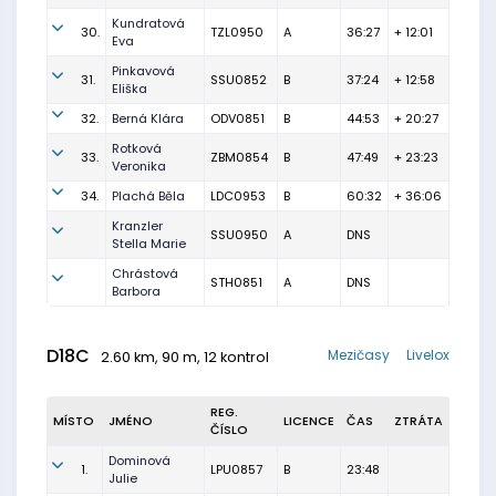
Kundratová
30.
TZL0950
A
36:27
+ 12:01
Eva
Pinkavová
31.
SSU0852
B
37:24
+ 12:58
Eliška
32.
Berná Klára
ODV0851
B
44:53
+ 20:27
Rotková
33.
ZBM0854
B
47:49
+ 23:23
Veronika
34.
Plachá Běla
LDC0953
B
60:32
+ 36:06
Kranzler
SSU0950
A
DNS
Stella Marie
Chrástová
STH0851
A
DNS
Barbora
D18C
Mezičasy
Livelox
2.60 km, 90 m, 12 kontrol
REG.
MÍSTO
JMÉNO
LICENCE
ČAS
ZTRÁTA
ČÍSLO
Dominová
1.
LPU0857
B
23:48
Julie