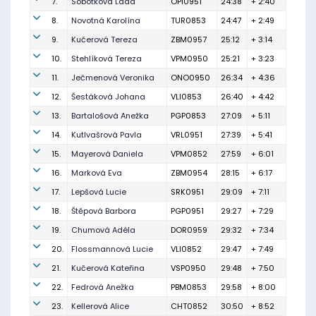
7.
Sobotková Lada
OPI0951
24:38
+ 2:40
8.
Novotná Karolína
TUR0853
24:47
+ 2:49
9.
Kučerová Tereza
ZBM0957
25:12
+ 3:14
10.
Stehlíková Tereza
VPM0950
25:21
+ 3:23
11.
Ječmenová Veronika
ONO0950
26:34
+ 4:36
12.
Šestáková Johana
VLI0853
26:40
+ 4:42
13.
Bartalošová Anežka
PGP0853
27:09
+ 5:11
14.
Kutlvašrová Pavla
VRL0951
27:39
+ 5:41
15.
Mayerová Daniela
VPM0852
27:59
+ 6:01
16.
Marková Eva
ZBM0954
28:15
+ 6:17
17.
Lepšová Lucie
SRK0951
29:09
+ 7:11
18.
Štěpová Barbora
PGP0951
29:27
+ 7:29
19.
Chumová Adéla
DOR0959
29:32
+ 7:34
20.
Flossmannová Lucie
VLI0852
29:47
+ 7:49
21.
Kučerová Kateřina
VSP0950
29:48
+ 7:50
22.
Fedrová Anežka
PBM0853
29:58
+ 8:00
23.
Kellerová Alice
CHT0852
30:50
+ 8:52