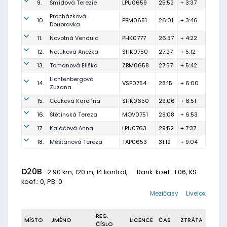
9.
Šmídová Terezie
LPU0659
25:52
+ 3:37
Procházková
10.
PBM0651
26:01
+ 3:46
Doubravka
11.
Novotná Vendula
PHK0777
26:37
+ 4:22
12.
Netuková Anežka
SHK0750
27:27
+ 5:12
13.
Tomanová Eliška
ZBM0658
27:57
+ 5:42
Lichtenbergová
14.
VSP0754
28:15
+ 6:00
Zuzana
15.
Čečková Karolína
SHK0650
29:06
+ 6:51
16.
Štětínská Tereza
MOV0751
29:08
+ 6:53
17.
Kaláčová Anna
LPU0763
29:52
+ 7:37
18.
Měšťanová Tereza
TAP0653
31:19
+ 9:04
D20B
2.90 km, 120 m, 14 kontrol,
Rank. koef.
: 1.06, KS
koef.: 0, PB: 0
Mezičasy
Livelox
REG.
MÍSTO
JMÉNO
LICENCE
ČAS
ZTRÁTA
ČÍSLO