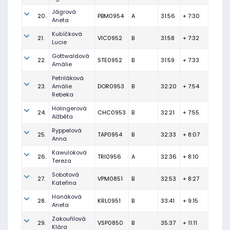
Jágrová
20.
PBM0954
A
31:56
+ 7:30
Aneta
Kubíčková
21.
VIC0952
B
31:58
+ 7:32
Lucie
Gottwaldová
22.
STE0952
B
31:59
+ 7:33
Amálie
Petriláková
23.
Amálie
DOR0953
B
32:20
+ 7:54
Rebeka
Holingerová
24.
CHC0953
B
32:21
+ 7:55
Alžběta
Ryppelová
25.
TAP0954
B
32:33
+ 8:07
Anna
Kawuloková
26.
TRI0956
A
32:36
+ 8:10
Tereza
Sobotová
27.
VPM0851
B
32:53
+ 8:27
Kateřina
Hanáková
28.
KRL0951
B
33:41
+ 9:15
Aneta
Zakouřilová
29.
VSP0850
B
35:37
+ 11:11
Klára