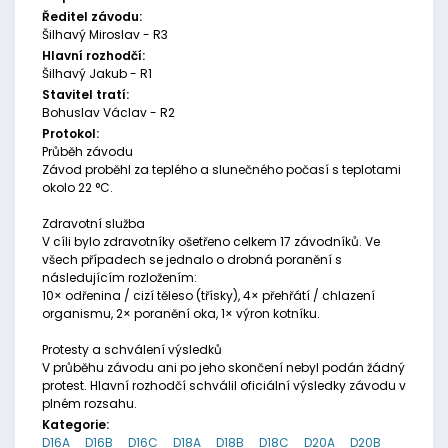
Ředitel závodu:
Šilhavý Miroslav - R3
Hlavní rozhodčí:
Šilhavý Jakub - R1
Stavitel tratí:
Bohuslav Václav - R2
Protokol:
Průběh závodu
Závod proběhl za teplého a slunečného počasí s teplotami
okolo 22 °C.
Zdravotní služba
V cíli bylo zdravotníky ošetřeno celkem 17 závodníků. Ve
všech případech se jednalo o drobná poranění s
následujícím rozložením:
10× odřenina / cizí těleso (třísky), 4× přehřátí / chlazení
organismu, 2× poranění oka, 1× výron kotníku.
Protesty a schválení výsledků
V průběhu závodu ani po jeho skončení nebyl podán žádný
protest. Hlavní rozhodčí schválil oficiální výsledky závodu v
plném rozsahu.
Kategorie:
D16A
D16B
D16C
D18A
D18B
D18C
D20A
D20B