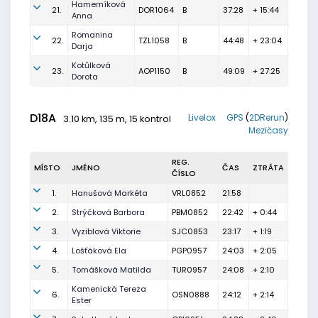
Hamerníková
21.
DOR1064
B
37:28
+ 15:44
Anna
Romanina
22.
TZL1058
B
44:48
+ 23:04
Darja
Kotůlková
23.
AOP1150
B
49:09
+ 27:25
Dorota
D18A
Livelox
GPS
(
2DRerun
)
3.10 km, 135 m, 15 kontrol
Mezičasy
REG.
MÍSTO
JMÉNO
ČAS
ZTRÁTA
ČÍSLO
1.
Hanušová Markéta
VRL0852
21:58
2.
Strýčková Barbora
PBM0852
22:42
+ 0:44
3.
Vyziblová Viktorie
SJC0853
23:17
+ 1:19
4.
Lošťáková Ela
PGP0957
24:03
+ 2:05
5.
Tomášková Matilda
TUR0957
24:08
+ 2:10
Kamenická Tereza
6.
OSN0888
24:12
+ 2:14
Ester