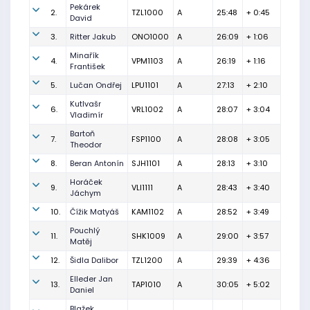
Pekárek
2.
TZL1000
A
25:48
+ 0:45
David
3.
Ritter Jakub
ONO1000
A
26:09
+ 1:06
Minařík
4.
VPM1103
A
26:19
+ 1:16
František
5.
Lučan Ondřej
LPU1101
A
27:13
+ 2:10
Kutlvašr
6.
VRL1002
A
28:07
+ 3:04
Vladimír
Bartoň
7.
FSP1100
A
28:08
+ 3:05
Theodor
8.
Beran Antonín
SJH1101
A
28:13
+ 3:10
Horáček
9.
VLI1111
A
28:43
+ 3:40
Jáchym
10.
Čížik Matyáš
KAM1102
A
28:52
+ 3:49
Pouchlý
11.
SHK1009
A
29:00
+ 3:57
Matěj
12.
Šidla Dalibor
TZL1200
A
29:39
+ 4:36
Elleder Jan
13.
TAP1010
A
30:05
+ 5:02
Daniel
Blažek