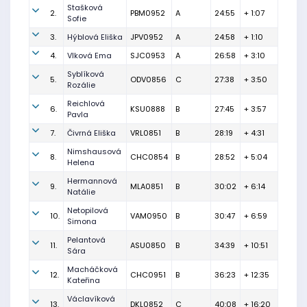
Stašková
2.
PBM0952
A
24:55
+ 1:07
Sofie
3.
Hýblová Eliška
JPV0952
A
24:58
+ 1:10
4.
Vlková Ema
SJC0953
A
26:58
+ 3:10
Syblíková
5.
ODV0856
C
27:38
+ 3:50
Rozálie
Reichlová
6.
KSU0888
B
27:45
+ 3:57
Pavla
7.
Čivrná Eliška
VRL0851
B
28:19
+ 4:31
Nimshausová
8.
CHC0854
B
28:52
+ 5:04
Helena
Hermannová
9.
MLA0851
B
30:02
+ 6:14
Natálie
Netopilová
10.
VAM0950
B
30:47
+ 6:59
Simona
Pelantová
11.
ASU0850
B
34:39
+ 10:51
Sára
Macháčková
12.
CHC0951
B
36:23
+ 12:35
Kateřina
Václavíková
13.
DKL0852
C
40:08
+ 16:20