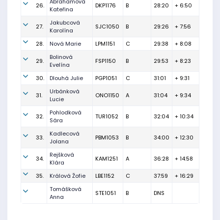
Abrahamová
26.
DKP1176
B
28:20
+ 6:50
Kateřina
Jakubcová
27.
SJC1050
B
29:26
+ 7:56
Karolína
28.
Nová Marie
LPM1151
C
29:38
+ 8:08
Bolinová
29.
FSP1150
B
29:53
+ 8:23
Evelína
30.
Dlouhá Julie
PGP1051
C
31:01
+ 9:31
Urbánková
31.
ONO1150
A
31:04
+ 9:34
Lucie
Pohlodková
32.
TUR1052
B
32:04
+ 10:34
Sára
Kadlecová
33.
PBM1053
B
34:00
+ 12:30
Jolana
Rejšková
34.
KAM1251
A
36:28
+ 14:58
Klára
35.
Králová Žofie
LBE1152
C
37:59
+ 16:29
Tomášková
STE1051
B
DNS
Anna