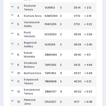
Rauturier
3.
VLI9953
E
36:41
+ 2:12
Tereza
4.
Karlová Anna
KAM0360
E
37:10
+ 2:41
Vandasová
5.
PHK0255
E
37:51
+ 3:22
Adéla
Rusá
6.
DCE9353
E
38:05
+ 3:36
Vendula
Bogarová
7.
VLI9056
E
38:09
+ 3:40
Adélka
Kaiser
8.
ZBM9456
E
38:40
+ 4:11
Markéta
Smolková
9.
TAP0356
E
39:13
+ 4:44
Barbora
10.
Bulířová Ema
TAP0452
R
39:37
+ 5:08
Korpasová
11.
TBM9898
E
40:00
+ 5:31
Tereza
Karvánková
12.
ZBM9757
R
40:02
+ 5:33
Tereza
Peterová
13.
LPU0057
E
41:17
+ 6:48
Jana