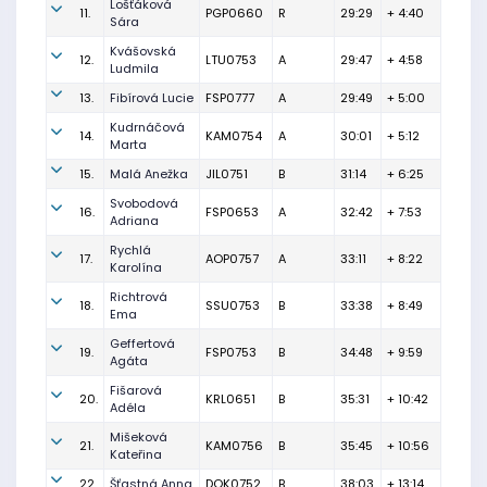
Lošťáková
11.
PGP0660
R
29:29
+ 4:40
Sára
Kvášovská
12.
LTU0753
A
29:47
+ 4:58
Ludmila
13.
Fibírová Lucie
FSP0777
A
29:49
+ 5:00
Kudrnáčová
14.
KAM0754
A
30:01
+ 5:12
Marta
15.
Malá Anežka
JIL0751
B
31:14
+ 6:25
Svobodová
16.
FSP0653
A
32:42
+ 7:53
Adriana
Rychlá
17.
AOP0757
A
33:11
+ 8:22
Karolína
Richtrová
18.
SSU0753
B
33:38
+ 8:49
Ema
Geffertová
19.
FSP0753
B
34:48
+ 9:59
Agáta
Fišarová
20.
KRL0651
B
35:31
+ 10:42
Adéla
Mišeková
21.
KAM0756
B
35:45
+ 10:56
Kateřina
22.
Šťastná Anna
DOK0752
B
38:03
+ 13:14