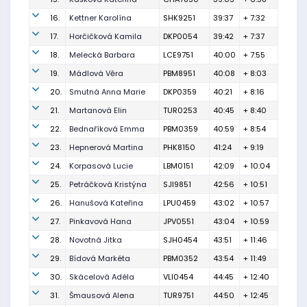
16.
Kettner Karolína
SHK9251
39:37
+ 7:32
17.
Horčičková Kamila
DKP0054
39:42
+ 7:37
18.
Melecká Barbara
LCE9751
40:00
+ 7:55
19.
Mádlová Věra
PBM8951
40:08
+ 8:03
20.
Smutná Anna Marie
DKP0359
40:21
+ 8:16
21.
Martanová Elin
TUR0253
40:45
+ 8:40
22.
Bednaříková Emma
PBM0359
40:59
+ 8:54
23.
Hepnerová Martina
PHK8150
41:24
+ 9:19
24.
Korpasová Lucie
LBM0151
42:09
+ 10:04
25.
Petráčková Kristýna
SJI9851
42:56
+ 10:51
26.
Hanušová Kateřina
LPU0459
43:02
+ 10:57
27.
Pinkavová Hana
JPV0551
43:04
+ 10:59
28.
Novotná Jitka
SJH0454
43:51
+ 11:46
29.
Bídová Markéta
PBM0352
43:54
+ 11:49
30.
Skácelová Adéla
VLI0454
44:45
+ 12:40
31.
Šmausová Alena
TUR9751
44:50
+ 12:45