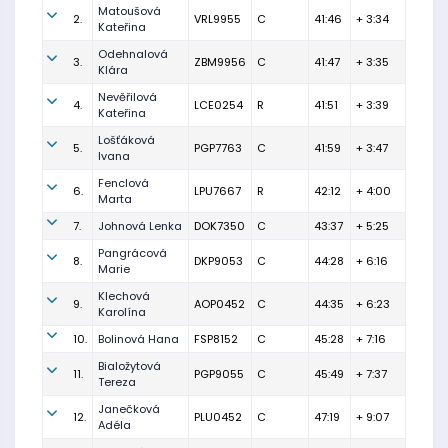
Matoušová
2.
VRL9955
C
41:46
+ 3:34
Kateřina
Odehnalová
3.
ZBM9956
C
41:47
+ 3:35
Klára
Nevěřilová
4.
LCE0254
R
41:51
+ 3:39
Kateřina
Lošťáková
5.
PGP7763
C
41:59
+ 3:47
Ivana
Fenclová
6.
LPU7667
R
42:12
+ 4:00
Marta
7.
Johnová Lenka
DOK7350
C
43:37
+ 5:25
Pangrácová
8.
DKP9053
C
44:28
+ 6:16
Marie
Klechová
9.
AOP0452
C
44:35
+ 6:23
Karolína
10.
Bolinová Hana
FSP8152
C
45:28
+ 7:16
Bialožytová
11.
PGP9055
C
45:49
+ 7:37
Tereza
Janečková
12.
PLU0452
C
47:19
+ 9:07
Adéla