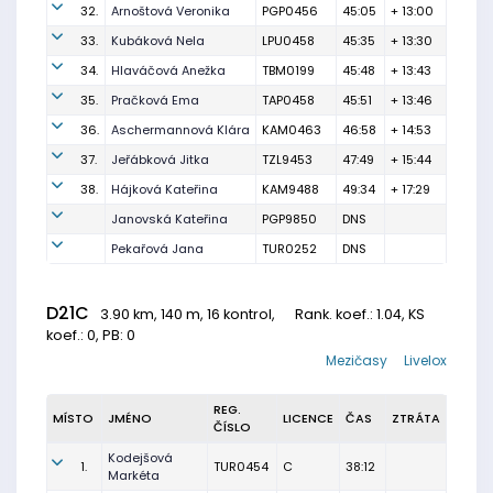
32.
Arnoštová Veronika
PGP0456
45:05
+ 13:00
33.
Kubáková Nela
LPU0458
45:35
+ 13:30
34.
Hlaváčová Anežka
TBM0199
45:48
+ 13:43
35.
Pračková Ema
TAP0458
45:51
+ 13:46
36.
Aschermannová Klára
KAM0463
46:58
+ 14:53
37.
Jeřábková Jitka
TZL9453
47:49
+ 15:44
38.
Hájková Kateřina
KAM9488
49:34
+ 17:29
Janovská Kateřina
PGP9850
DNS
Pekařová Jana
TUR0252
DNS
D21C
3.90 km, 140 m, 16 kontrol,
Rank. koef.
: 1.04, KS
koef.: 0, PB: 0
Mezičasy
Livelox
REG.
MÍSTO
JMÉNO
LICENCE
ČAS
ZTRÁTA
ČÍSLO
Kodejšová
1.
TUR0454
C
38:12
Markéta