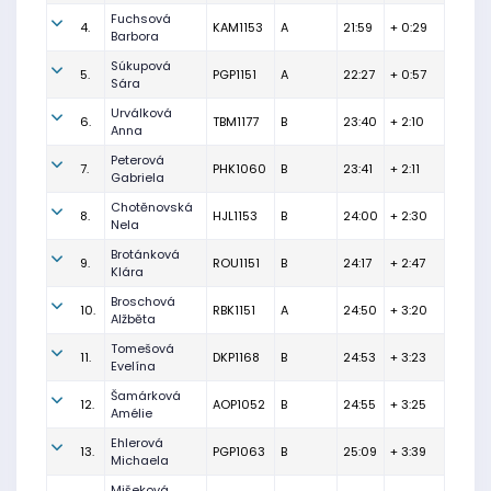
Fuchsová
4.
KAM1153
A
21:59
+ 0:29
Barbora
Súkupová
5.
PGP1151
A
22:27
+ 0:57
Sára
Urválková
6.
TBM1177
B
23:40
+ 2:10
Anna
Peterová
7.
PHK1060
B
23:41
+ 2:11
Gabriela
Chotěnovská
8.
HJL1153
B
24:00
+ 2:30
Nela
Brotánková
9.
ROU1151
B
24:17
+ 2:47
Klára
Broschová
10.
RBK1151
A
24:50
+ 3:20
Alžběta
Tomešová
11.
DKP1168
B
24:53
+ 3:23
Evelína
Šamárková
12.
AOP1052
B
24:55
+ 3:25
Amélie
Ehlerová
13.
PGP1063
B
25:09
+ 3:39
Michaela
Mišeková