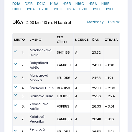
D21A
D21B
D21C
H16A
H16B
H16C
H18A
H18B
H18C
H20A
H20B
H20C
H21A
H21B
H21C
H21D
D16A
Mezičasy
Livelox
2.90 km, 110 m, 14 kontrol
REG.
MÍSTO
JMÉNO
LICENCE
ČAS
ZTRÁTA
ČÍSLO
Macháčková
1.
SHK1155
A
23:32
Lucie
Dobyášová
2.
KAM1051
A
24:38
+ 1:06
Adéla
Munzarová
3.
LPU1056
A
24:53
+ 1:21
Monika
4.
Šáchová Lucie
DOR1153
A
25:38
+ 2:06
5.
Slámová Julie
LCE1051
A
25:56
+ 2:24
Zavadilová
6.
VSP1153
A
26:33
+ 3:01
Adéla
Kolářová
7.
KAM1056
A
26:48
+ 3:16
Veronika
Fenclová
8.
LPU1054
A
26:53
+ 3:21