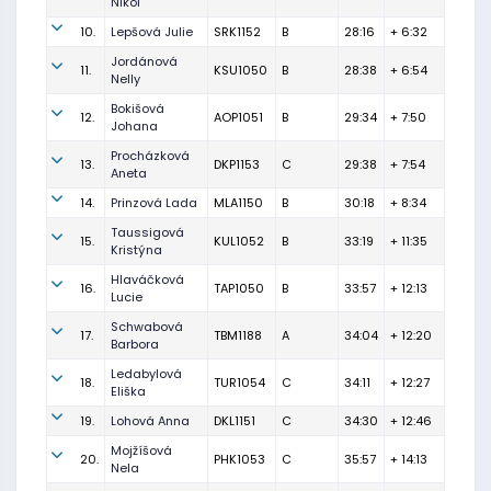
Nikol
10.
Lepšová Julie
SRK1152
B
28:16
+ 6:32
Jordánová
11.
KSU1050
B
28:38
+ 6:54
Nelly
Bokišová
12.
AOP1051
B
29:34
+ 7:50
Johana
Procházková
13.
DKP1153
C
29:38
+ 7:54
Aneta
14.
Prinzová Lada
MLA1150
B
30:18
+ 8:34
Taussigová
15.
KUL1052
B
33:19
+ 11:35
Kristýna
Hlaváčková
16.
TAP1050
B
33:57
+ 12:13
Lucie
Schwabová
17.
TBM1188
A
34:04
+ 12:20
Barbora
Ledabylová
18.
TUR1054
C
34:11
+ 12:27
Eliška
19.
Lohová Anna
DKL1151
C
34:30
+ 12:46
Mojžíšová
20.
PHK1053
C
35:57
+ 14:13
Nela