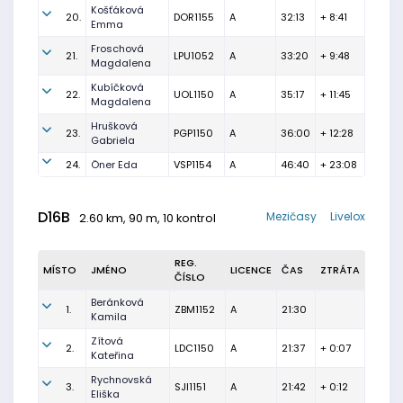
Košťáková
20.
DOR1155
A
32:13
+ 8:41
Emma
Froschová
21.
LPU1052
A
33:20
+ 9:48
Magdalena
Kubíčková
22.
UOL1150
A
35:17
+ 11:45
Magdalena
Hrušková
23.
PGP1150
A
36:00
+ 12:28
Gabriela
24.
Öner Eda
VSP1154
A
46:40
+ 23:08
D16B
Mezičasy
Livelox
2.60 km, 90 m, 10 kontrol
REG.
MÍSTO
JMÉNO
LICENCE
ČAS
ZTRÁTA
ČÍSLO
Beránková
1.
ZBM1152
A
21:30
Kamila
Zítová
2.
LDC1150
A
21:37
+ 0:07
Kateřina
Rychnovská
3.
SJI1151
A
21:42
+ 0:12
Eliška