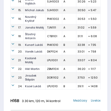
14.
SJH1003
A
30:26
+ 5:23
Vojtěch
15.
Míchal Jakub
SJH1001
A
30:50
+ 5:47
Novotný
16.
PHK1002
A
30:53
+ 5:50
Kryštof
17.
Janata Matěj
TJN1111
A
31:02
+ 5:59
Šťastný
18.
CTB1101
A
31:11
+ 6:08
Antonín
19.
Kunart Lukáš
PHK1010
B
32:38
+ 7:35
20.
Vaněk Lukáš
DKP1124
A
33:01
+ 7:58
Kadaně
21.
LPU1001
A
33:07
+ 8:04
Matěj
22.
Hikl Martin
ZBM1104
A
36:20
+ 11:17
Jiroušek
23.
DOR1102
A
37:53
+ 12:50
Štěpán
24.
Kozel Lukáš
LPU1010
B
39:11
+ 14:08
H16B
Mezičasy
Livelox
3.30 km, 120 m, 14 kontrol