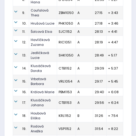
Hana
Coufalová
9.
ZBM1050
A
27:15
+ 3:43
Thea
10.
Hrušová Lucie
PHK1050
A
27:18
+ 3:46
11.
Šolcová Elsa
SJC1152
A
28:13
+ 4:41
Havlíčková
12.
RIC1051
A
28:19
+ 4:47
Zuzana
Jedličková
13.
SHK1050
A
28:49
+ 5:17
Lucie
Klusáčková
14.
CTB1152
A
29:09
+ 5:37
Dorota
Vrbatová
15.
VRL1054
A
29:17
+ 5:45
Barbora
16.
Králová Marie
PBM1153
A
29:40
+ 6:08
Klusáčková
17.
CTB1153
A
29:56
+ 6:24
Johana
Houbová
18.
KRL1152
B
31:26
+ 7:54
Eliška
Rodová
19.
VSP1152
A
31:54
+ 8:22
Anežka