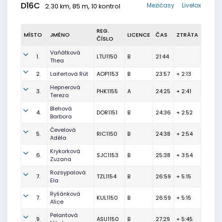
D16C
Mezičasy
Livelox
2.30 km, 85 m, 10 kontrol
REG.
MÍSTO
JMÉNO
LICENCE
ČAS
ZTRÁTA
ČÍSLO
Vaňátková
1.
LTU1150
B
21:44
Thea
2.
Laifertová Rút
AOP1153
B
23:57
+ 2:13
Hepnerová
3.
PHK1155
A
24:25
+ 2:41
Tereza
Blehová
4.
DOR1151
B
24:36
+ 2:52
Barbora
Čevelová
5.
RIC1150
B
24:38
+ 2:54
Adéla
Krykorková
6.
SJC1153
B
25:38
+ 3:54
Zuzana
Rozsypalová
7.
TZL1154
B
26:59
+ 5:15
Ela
Ryšánková
7.
KUL1150
B
26:59
+ 5:15
Alice
Pelantová
9.
ASU1150
B
27:29
+ 5:45