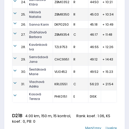
24.
ZBM0352
R
44:50
+ 10:21
Klára
Hiklová
25.
ZBM8350
R
45:03
+ 10:34
Natalia
26.
Sanna Karin
DKP0250
R
45:18
+ 10:49
Zháňalová
27.
ZBM9354
C
46:17
+ 11:48
Barbora
Kavánková
28.
TZL9753
R
46:55
+ 12:26
Iva
Semrádová
29.
CHC9951
R
49:12
+ 14:43
Jana
Šestáková
30.
VLI0452
R
49:52
+ 15:23
Marie
Vlachová
31.
KRL0551
C
56:23
+ 21:54
Adéla
Kosová
PHK0151
E
DISK
Tereza
D21B
4.00 km, 150 m, 15 kontrol,
Rank. koef.
: 1.06, KS
koef.: 0, PB: 0
Mezičasy
Livelox