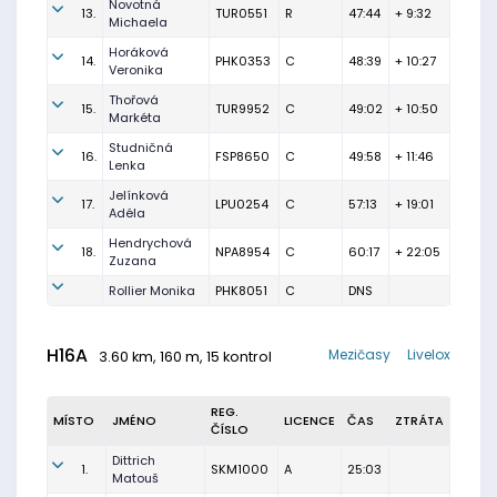
Novotná
13.
TUR0551
R
47:44
+ 9:32
Michaela
Horáková
14.
PHK0353
C
48:39
+ 10:27
Veronika
Thořová
15.
TUR9952
C
49:02
+ 10:50
Markéta
Studničná
16.
FSP8650
C
49:58
+ 11:46
Lenka
Jelínková
17.
LPU0254
C
57:13
+ 19:01
Adéla
Hendrychová
18.
NPA8954
C
60:17
+ 22:05
Zuzana
Rollier Monika
PHK8051
C
DNS
H16A
Mezičasy
Livelox
3.60 km, 160 m, 15 kontrol
REG.
MÍSTO
JMÉNO
LICENCE
ČAS
ZTRÁTA
ČÍSLO
Dittrich
1.
SKM1000
A
25:03
Matouš