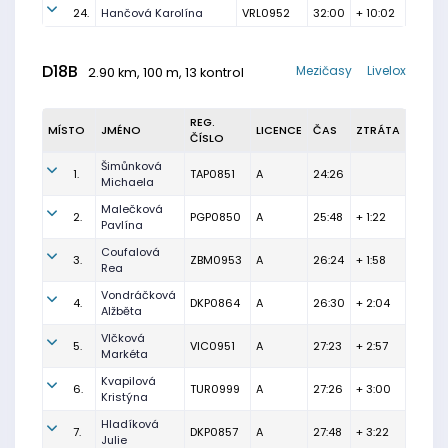
24.
Hančová Karolína
VRL0952
32:00
+ 10:02
D18B
Mezičasy
Livelox
2.90 km, 100 m, 13 kontrol
REG.
MÍSTO
JMÉNO
LICENCE
ČAS
ZTRÁTA
ČÍSLO
Šimůnková
1.
TAP0851
A
24:26
Michaela
Malečková
2.
PGP0850
A
25:48
+ 1:22
Pavlína
Coufalová
3.
ZBM0953
A
26:24
+ 1:58
Rea
Vondráčková
4.
DKP0864
A
26:30
+ 2:04
Alžběta
Vlčková
5.
VIC0951
A
27:23
+ 2:57
Markéta
Kvapilová
6.
TUR0999
A
27:26
+ 3:00
Kristýna
Hladíková
7.
DKP0857
A
27:48
+ 3:22
Julie