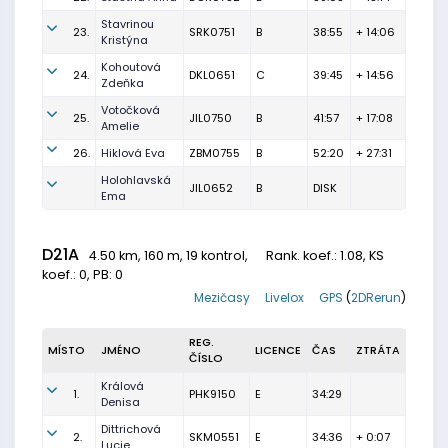
Stavrinou
23.
SRK0751
B
38:55
+ 14:06
Kristýna
Kohoutová
24.
DKL0651
C
39:45
+ 14:56
Zdeňka
Votočková
25.
JIL0750
B
41:57
+ 17:08
Amelie
26.
Hiklová Eva
ZBM0755
B
52:20
+ 27:31
Holohlavská
JIL0652
B
DISK
Ema
D21A
4.50 km, 160 m, 19 kontrol,
Rank. koef.
: 1.08, KS
koef.: 0, PB: 0
Mezičasy
Livelox
GPS
(
2DRerun
)
REG.
MÍSTO
JMÉNO
LICENCE
ČAS
ZTRÁTA
ČÍSLO
Králová
1.
PHK9150
E
34:29
Denisa
Dittrichová
2.
SKM0551
E
34:36
+ 0:07
Lucie