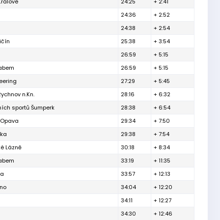
Králové
24:25
+ 2:41
24:36
+ 2:52
24:38
+ 2:54
ičín
25:38
+ 3:54
26:59
+ 5:15
Labem
26:59
+ 5:15
eering
27:29
+ 5:45
ychnov n.Kn.
28:16
+ 6:32
tních sportů Šumperk
28:38
+ 6:54
h Opava
29:34
+ 7:50
řka
29:38
+ 7:54
é Lázně
30:18
+ 8:34
Labem
33:19
+ 11:35
ha
33:57
+ 12:13
rno
34:04
+ 12:20
34:11
+ 12:27
34:30
+ 12:46