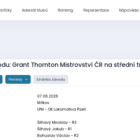
ebříčky
Adresář klubů
Ranking
Reprezentace
Nápověda
du: Grant Thornton Mistrovství ČR na střední tr
Přehledy
Stránka závodu
07.06.2026
Mířkov
LPM - OK Lokomotiva Plzeň
Šilhavý Miroslav - R3
Šilhavý Jakub - R1
Bohuslav Václav - R2