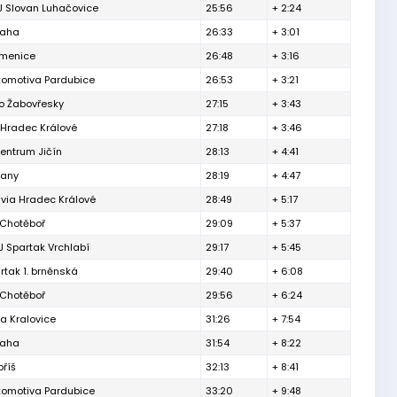
J Slovan Luhačovice
25:56
+ 2:24
raha
26:33
+ 3:01
menice
26:48
+ 3:16
komotiva Pardubice
26:53
+ 3:21
o Žabovřesky
27:15
+ 3:43
 Hradec Králové
27:18
+ 3:46
entrum Jičín
28:13
+ 4:41
čany
28:19
+ 4:47
via Hradec Králové
28:49
+ 5:17
 Chotěboř
29:09
+ 5:37
 Spartak Vrchlabí
29:17
+ 5:45
rtak 1. brněnská
29:40
+ 6:08
 Chotěboř
29:56
+ 6:24
a Kralovice
31:26
+ 7:54
raha
31:54
+ 8:22
říš
32:13
+ 8:41
komotiva Pardubice
33:20
+ 9:48