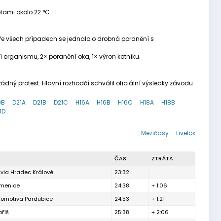
tami okolo 22 °C.
. Ve všech případech se jednalo o drobná poranění s
ení organismu, 2× poranění oka, 1× výron kotníku.
dný protest. Hlavní rozhodčí schválil oficiální výsledky závodu
0B
D21A
D21B
D21C
H16A
H16B
H16C
H18A
H18B
1D
Mezičasy
Livelox
ČAS
ZTRÁTA
via Hradec Králové
23:32
menice
24:38
+ 1:06
komotiva Pardubice
24:53
+ 1:21
říš
25:38
+ 2:06