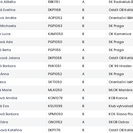
á Alžběta
RBK1151
A
SK Radioklub 
á Evelína
DKP1168
B
Oddíl OB Kotl
vá Amélie
AOP1052
B
Orientační Bě
 Michaela
PGP1063
B
SK Praga
 Lucie
KAM1050
B
OK Kamenice
ová Ada
PGP1050
B
SK Praga
 Berta
PGP1155
A
SK Praga
ková Jolana
DKP1058
B
Oddíl OB Kotl
á Barbora
PHK1051
B
OK 99 Hradec 
 Anna
PGP1052
A
SK Praga
reza
SKT1050
B
Orientační běh
á Marie
MLA1250
A
MLOK Mariáns
ová Amálie
KON1079
B
KOB Konice
á Eva
KSU1099
B
Klub vytrvalos
ová Barbora
VPM1050
B
KOS Slavia Plz
Klára
ONO1152
A
SKOB Ostrov
ová Kateřina
DKP1176
B
Oddíl OB Kotl