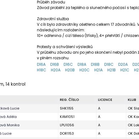
Průběh závodu
Závod proběhl za teplého a slunečného počasí s teplo
Zdravotní služba
V cíli bylo zdravotníky ošetřeno celkem 17 závodníků
následujícím rozložením:
10× odřenina / cizí těleso (třísky), 4× přehřátí / chlaz
Protesty a schválení výsledků
V průběhu závodu ani po jeho skončení nebyl podán žá
v plném rozsahu.
D16A
D16B
D16C
D18A
D18B
D18C
D20A
D2
H18C
H20A
H20B
H20C
H21A
H21B
H21C
H2
 m, 14 kontrol
REG. ČÍSLO
LICENCE
KLUB
ková Lucie
SHK1155
A
OK Sla
ová Adéla
KAM1051
A
OK Ka
ová Monika
LPU1056
A
OK Lo
 Lucie
DOR1153
A
OK Dob