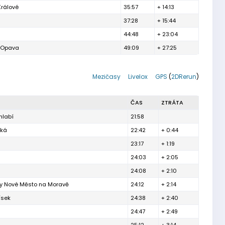
Králové
35:57
+ 14:13
37:28
+ 15:44
44:48
+ 23:04
h Opava
49:09
+ 27:25
Mezičasy
Livelox
GPS
(
2DRerun
)
ČAS
ZTRÁTA
hlabí
21:58
ská
22:42
+ 0:44
23:17
+ 1:19
24:03
+ 2:05
24:08
+ 2:10
ty Nové Město na Moravě
24:12
+ 2:14
ísek
24:38
+ 2:40
24:47
+ 2:49