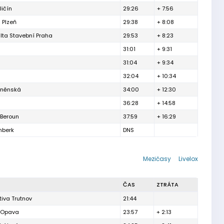
Jičín
29:26
+ 7:56
 Plzeň
29:38
+ 8:08
lta Stavební Praha
29:53
+ 8:23
31:01
+ 9:31
31:04
+ 9:34
32:04
+ 10:34
brněnská
34:00
+ 12:30
36:28
+ 14:58
 Beroun
37:59
+ 16:29
nberk
DNS
Mezičasy
Livelox
ČAS
ZTRÁTA
iva Trutnov
21:44
h Opava
23:57
+ 2:13