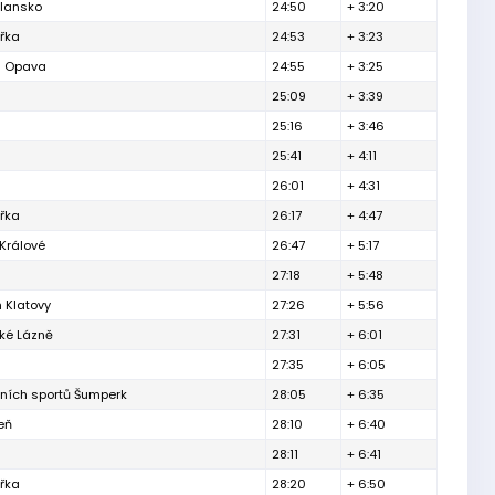
Blansko
24:50
+ 3:20
ářka
24:53
+ 3:23
h Opava
24:55
+ 3:25
25:09
+ 3:39
25:16
+ 3:46
25:41
+ 4:11
26:01
+ 4:31
ářka
26:17
+ 4:47
Králové
26:47
+ 5:17
27:18
+ 5:48
 Klatovy
27:26
+ 5:56
ké Lázně
27:31
+ 6:01
27:35
+ 6:05
tních sportů Šumperk
28:05
+ 6:35
eň
28:10
+ 6:40
28:11
+ 6:41
ářka
28:20
+ 6:50