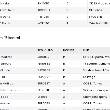
á Nela
PHK1053
C
OK 99 Hradec 
ková Anna
DOR1064
B
OK Dobříš
a Darja
TZL1058
B
SKOB Zlín
á Dorota
AOP1150
B
Orientační Bě
 m, 15 kontrol
REG. ČÍSLO
LICENCE
KLUB
 Markéta
VRL0852
R
OOS TJ Spartak Vrc
 Barbora
PBM0852
R
TJ Spartak 1. brněn
Viktorie
SJC0853
R
Sportcentrum Jičín
 Ela
PGP0957
R
SK Praga
á Matilda
TUR0957
A
OOB TJ Turnov
 Tereza Ester
OSN0888
A
SK Orientační spor
á Lada
OPI0951
A
Orientační sporty P
arolína
TUR0853
A
OOB TJ Turnov