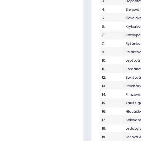
3.
Hepnero
4.
Blehová 
5.
Čevelov
6.
Krykork
7.
Rozsypa
7.
Ryšánkov
9.
Pelantov
10.
Lepšová 
11.
Jordánov
12.
Bokišov
13.
Procház
14.
Prinzová
15.
Taussig
16.
Hlaváčk
17.
Schwabo
18.
Ledabylo
19.
Lohová 