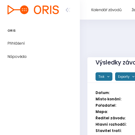
Kalendář závodů
Ž
ORIS
Přihlášení
Nápověda
Výsledky závo
Tisk
Exporty
Datum:
Místo konání:
Pořadatel:
Mapa:
Ředitel závodu:
Hlavní rozhodčí:
Stavitel tratí: