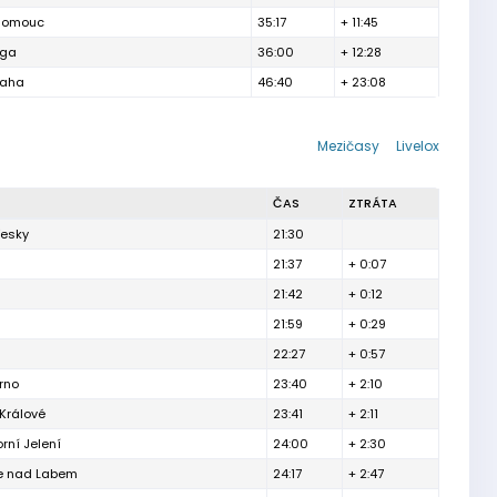
lomouc
35:17
+ 11:45
aga
36:00
+ 12:28
raha
46:40
+ 23:08
Mezičasy
Livelox
ČAS
ZTRÁTA
řesky
21:30
21:37
+ 0:07
21:42
+ 0:12
21:59
+ 0:29
22:27
+ 0:57
rno
23:40
+ 2:10
Králové
23:41
+ 2:11
orní Jelení
24:00
+ 2:30
e nad Labem
24:17
+ 2:47