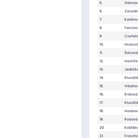
5.
Slámová
6.
Zavadil
7.
Kolářov
8.
Fenclo
9.
Coufal
10.
Hrušová
11.
Šolcová
12.
Havlíč
13.
Jedličk
14.
Klusáčk
15.
Vrbatov
16.
Králová
17.
Klusáč
18.
Houbová
19.
Rodová
20.
Košťák
21.
Frosch