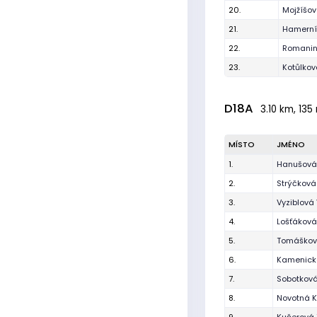
20.
Mojžíšov
21.
Hamerní
22.
Romanin
23.
Kotůlkov
D18A
3.10 km, 135
MÍSTO
JMÉNO
1.
Hanušová
2.
Strýčková
3.
Vyziblová 
4.
Lošťáková
5.
Tomáškov
6.
Kamenická
7.
Sobotkov
8.
Novotná K