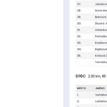
27.
Jakubco
28.
Nová Ma
29.
Bolinová
30.
Dlouhá J
31.
Urbánkov
32.
Pohlodk
33.
Kadleco
34.
Rejšková
35.
Králová 
Tomáško
D16C
2.30 km, 85 
MÍSTO
JMÉNO
1.
Vaňátko
2.
Laiferto