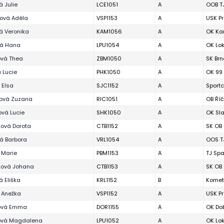
 Julie
LCE1051
A
OOB T
ová Adéla
VSP1153
A
USK P
á Veronika
KAM1056
A
OK Ka
vá Hana
LPU1054
A
OK Lo
ová Thea
ZBM1050
A
SK Brn
 Lucie
PHK1050
A
OK 99
 Elsa
SJC1152
A
Sportc
ková Zuzana
RIC1051
A
OB Ří
ová Lucie
SHK1050
A
OK Sla
ová Dorota
CTB1152
A
SK OB
á Barbora
VRL1054
A
OOS TJ
 Marie
PBM1153
A
TJ Spa
ková Johana
CTB1153
A
SK OB
 Eliška
KRL1152
B
Komet
 Anežka
VSP1152
A
USK P
ová Emma
DOR1155
A
OK Dob
ová Magdalena
LPU1052
A
OK Lo