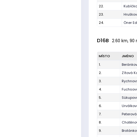
22.
Kubíčk
23.
Hruškov
24.
Öner E
D16B
2.60 km, 90 
MÍSTO
JMÉNO
1.
Beránko
2.
Zítová K
3.
Rychnovs
4.
Fuchsov
5.
Súkupov
6.
Urválko
7.
Peterová
8.
Chotěno
9.
Brotánko