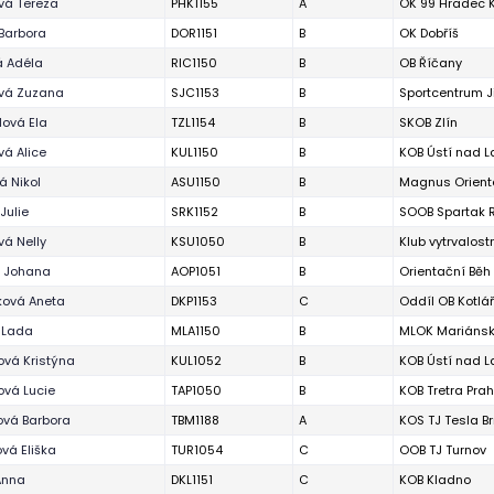
vá Tereza
PHK1155
A
OK 99 Hradec 
Barbora
DOR1151
B
OK Dobříš
á Adéla
RIC1150
B
OB Říčany
ová Zuzana
SJC1153
B
Sportcentrum J
lová Ela
TZL1154
B
SKOB Zlín
á Alice
KUL1150
B
KOB Ústí nad 
á Nikol
ASU1150
B
Magnus Orient
Julie
SRK1152
B
SOOB Spartak R
á Nelly
KSU1050
B
Klub vytrvalos
á Johana
AOP1051
B
Orientační Bě
ková Aneta
DKP1153
C
Oddíl OB Kotlá
 Lada
MLA1150
B
MLOK Mariánsk
ová Kristýna
KUL1052
B
KOB Ústí nad 
ová Lucie
TAP1050
B
KOB Tretra Pra
vá Barbora
TBM1188
A
KOS TJ Tesla B
vá Eliška
TUR1054
C
OOB TJ Turnov
Anna
DKL1151
C
KOB Kladno