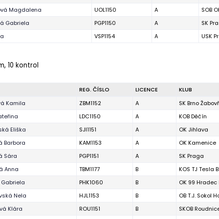
ová Magdalena
UOL1150
A
SOB O
á Gabriela
PGP1150
A
SK Pr
da
VSP1154
A
USK P
m, 10 kontrol
REG. ČÍSLO
LICENCE
KLUB
vá Kamila
ZBM1152
A
SK Brno Žabov
ateřina
LDC1150
A
KOB Děčín
ká Eliška
SJI1151
A
OK Jihlava
á Barbora
KAM1153
A
OK Kamenice
á Sára
PGP1151
A
SK Praga
vá Anna
TBM1177
B
KOS TJ Tesla B
 Gabriela
PHK1060
B
OK 99 Hradec 
vská Nela
HJL1153
B
OB T.J. Sokol H
vá Klára
ROU1151
B
SKOB Roudnic