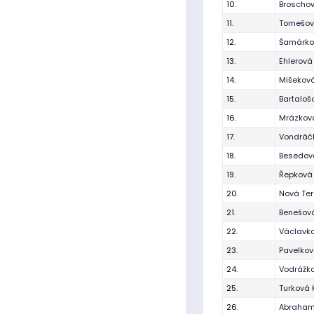
10.
Broschov
11.
Tomešov
12.
Šamárko
13.
Ehlerová
14.
Mišeková
15.
Bartaloš
16.
Mrázková
17.
Vondráč
18.
Besedov
19.
Řepková
20.
Nová Te
21.
Benešov
22.
Václavk
23.
Pavelkov
24.
Vodrážk
25.
Turková 
26.
Abraham