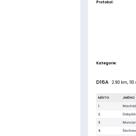
Protokol:
Kategorie:
D16A
2.90 km, 110
MÍSTO
JMÉNO
1.
Macháč
2.
Dobyáš
3.
Munzar
4.
Šáchová