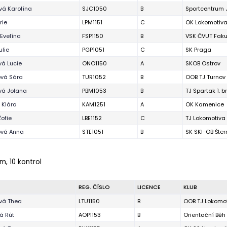
vá Karolína
SJC1050
B
Sportcentrum 
rie
LPM1151
C
OK Lokomotiva
 Evelína
FSP1150
B
VSK ČVUT Faku
ulie
PGP1051
C
SK Praga
á Lucie
ONO1150
A
SKOB Ostrov
ová Sára
TUR1052
B
OOB TJ Turnov
vá Jolana
PBM1053
B
TJ Spartak 1. 
 Klára
KAM1251
A
OK Kamenice
Žofie
LBE1152
C
TJ Lokomotiva
vá Anna
STE1051
B
SK SKI-OB Šter
m, 10 kontrol
REG. ČÍSLO
LICENCE
KLUB
vá Thea
LTU1150
B
OOB TJ Lokomot
vá Rút
AOP1153
B
Orientační Bě