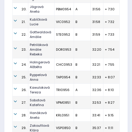
Jágrová
20.
PBM0954
A
31:56
+ 7:30
Aneta
Kubíčková
21.
VIC0952
B
31:58
+ 7:32
Lucie
Gottwaldová
22.
STE0952
B
31:59
+ 7:33
Amálie
Petriláková
23.
Amálie
DOR0953
B
32:20
+ 7:54
Rebeka
Holingerová
24.
CHC0953
B
32:21
+ 7:55
Alžběta
Ryppelová
25.
TAP0954
B
32:33
+ 8:07
Anna
Kawuloková
26.
TRI0956
A
32:36
+ 8:10
Tereza
Sobotová
27.
VPM0851
B
32:53
+ 8:27
Kateřina
Hanáková
28.
KRL0951
B
33:41
+ 9:15
Aneta
Zakouřilová
29.
VSP0850
B
35:37
+ 11:11
Klára