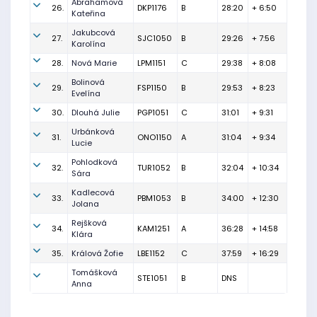
Abrahamová
26.
DKP1176
B
28:20
+ 6:50
Kateřina
Jakubcová
27.
SJC1050
B
29:26
+ 7:56
Karolína
28.
Nová Marie
LPM1151
C
29:38
+ 8:08
Bolinová
29.
FSP1150
B
29:53
+ 8:23
Evelína
30.
Dlouhá Julie
PGP1051
C
31:01
+ 9:31
Urbánková
31.
ONO1150
A
31:04
+ 9:34
Lucie
Pohlodková
32.
TUR1052
B
32:04
+ 10:34
Sára
Kadlecová
33.
PBM1053
B
34:00
+ 12:30
Jolana
Rejšková
34.
KAM1251
A
36:28
+ 14:58
Klára
35.
Králová Žofie
LBE1152
C
37:59
+ 16:29
Tomášková
STE1051
B
DNS
Anna