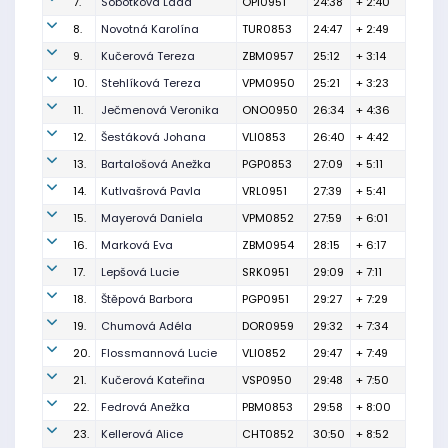
7.
Sobotková Lada
OPI0951
24:38
+ 2:40
8.
Novotná Karolína
TUR0853
24:47
+ 2:49
9.
Kučerová Tereza
ZBM0957
25:12
+ 3:14
10.
Stehlíková Tereza
VPM0950
25:21
+ 3:23
11.
Ječmenová Veronika
ONO0950
26:34
+ 4:36
12.
Šestáková Johana
VLI0853
26:40
+ 4:42
13.
Bartalošová Anežka
PGP0853
27:09
+ 5:11
14.
Kutlvašrová Pavla
VRL0951
27:39
+ 5:41
15.
Mayerová Daniela
VPM0852
27:59
+ 6:01
16.
Marková Eva
ZBM0954
28:15
+ 6:17
17.
Lepšová Lucie
SRK0951
29:09
+ 7:11
18.
Štěpová Barbora
PGP0951
29:27
+ 7:29
19.
Chumová Adéla
DOR0959
29:32
+ 7:34
20.
Flossmannová Lucie
VLI0852
29:47
+ 7:49
21.
Kučerová Kateřina
VSP0950
29:48
+ 7:50
22.
Fedrová Anežka
PBM0853
29:58
+ 8:00
23.
Kellerová Alice
CHT0852
30:50
+ 8:52