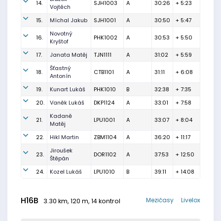
14.
SJH1003
A
30:26
+ 5:23
Vojtěch
15.
Míchal Jakub
SJH1001
A
30:50
+ 5:47
Novotný
16.
PHK1002
A
30:53
+ 5:50
Kryštof
17.
Janata Matěj
TJN1111
A
31:02
+ 5:59
Šťastný
18.
CTB1101
A
31:11
+ 6:08
Antonín
19.
Kunart Lukáš
PHK1010
B
32:38
+ 7:35
20.
Vaněk Lukáš
DKP1124
A
33:01
+ 7:58
Kadaně
21.
LPU1001
A
33:07
+ 8:04
Matěj
22.
Hikl Martin
ZBM1104
A
36:20
+ 11:17
Jiroušek
23.
DOR1102
A
37:53
+ 12:50
Štěpán
24.
Kozel Lukáš
LPU1010
B
39:11
+ 14:08
H16B
Mezičasy
Livelox
3.30 km, 120 m, 14 kontrol