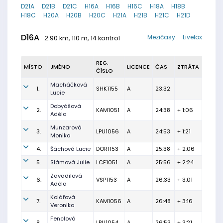
D21A
D21B
D21C
H16A
H16B
H16C
H18A
H18B
H18C
H20A
H20B
H20C
H21A
H21B
H21C
H21D
D16A
Mezičasy
Livelox
2.90 km, 110 m, 14 kontrol
REG.
MÍSTO
JMÉNO
LICENCE
ČAS
ZTRÁTA
ČÍSLO
Macháčková
1.
SHK1155
A
23:32
Lucie
Dobyášová
2.
KAM1051
A
24:38
+ 1:06
Adéla
Munzarová
3.
LPU1056
A
24:53
+ 1:21
Monika
4.
Šáchová Lucie
DOR1153
A
25:38
+ 2:06
5.
Slámová Julie
LCE1051
A
25:56
+ 2:24
Zavadilová
6.
VSP1153
A
26:33
+ 3:01
Adéla
Kolářová
7.
KAM1056
A
26:48
+ 3:16
Veronika
Fenclová
8.
LPU1054
A
26:53
+ 3:21