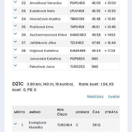
32.
Arnoštová Veronika
PGP0456
45:05
+ 13:00
33.
Kubáková Nela
LPU0458
45:35
+ 13:30
34.
Hlaváčová Anežka
TBM0199
45:48
+ 13:43
35.
Pračková Ema
TAP0458
45:51
+ 13:46
36.
Aschermannová Klára
KAM0463
46:58
+ 14:53
37.
Jeřábková Jitka
TZL9453
47:49
+ 15:44
38.
Hájková Kateřina
KAM9488
49:34
+ 17:29
Janovská Kateřina
PGP9850
DNS
Pekařová Jana
TUR0252
DNS
D21C
3.90 km, 140 m, 16 kontrol,
Rank. koef.
: 1.04, KS
koef.: 0, PB: 0
Mezičasy
Livelox
REG.
MÍSTO
JMÉNO
LICENCE
ČAS
ZTRÁTA
ČÍSLO
Kodejšová
1.
TUR0454
C
38:12
Markéta