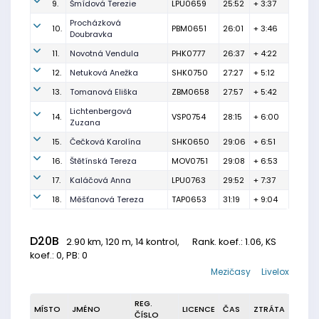
9.
Šmídová Terezie
LPU0659
25:52
+ 3:37
Procházková
10.
PBM0651
26:01
+ 3:46
Doubravka
11.
Novotná Vendula
PHK0777
26:37
+ 4:22
12.
Netuková Anežka
SHK0750
27:27
+ 5:12
13.
Tomanová Eliška
ZBM0658
27:57
+ 5:42
Lichtenbergová
14.
VSP0754
28:15
+ 6:00
Zuzana
15.
Čečková Karolína
SHK0650
29:06
+ 6:51
16.
Štětínská Tereza
MOV0751
29:08
+ 6:53
17.
Kaláčová Anna
LPU0763
29:52
+ 7:37
18.
Měšťanová Tereza
TAP0653
31:19
+ 9:04
D20B
2.90 km, 120 m, 14 kontrol,
Rank. koef.
: 1.06, KS
koef.: 0, PB: 0
Mezičasy
Livelox
REG.
MÍSTO
JMÉNO
LICENCE
ČAS
ZTRÁTA
ČÍSLO