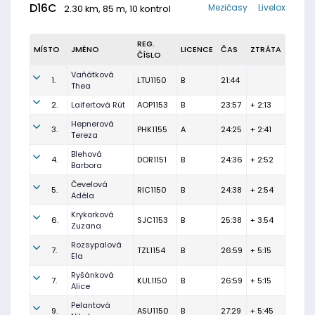
D16C
Mezičasy
Livelox
2.30 km, 85 m, 10 kontrol
REG.
MÍSTO
JMÉNO
LICENCE
ČAS
ZTRÁTA
ČÍSLO
Vaňátková
1.
LTU1150
B
21:44
Thea
2.
Laifertová Rút
AOP1153
B
23:57
+ 2:13
Hepnerová
3.
PHK1155
A
24:25
+ 2:41
Tereza
Blehová
4.
DOR1151
B
24:36
+ 2:52
Barbora
Čevelová
5.
RIC1150
B
24:38
+ 2:54
Adéla
Krykorková
6.
SJC1153
B
25:38
+ 3:54
Zuzana
Rozsypalová
7.
TZL1154
B
26:59
+ 5:15
Ela
Ryšánková
7.
KUL1150
B
26:59
+ 5:15
Alice
Pelantová
9.
ASU1150
B
27:29
+ 5:45