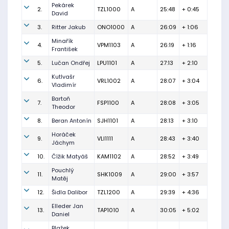
Pekárek
2.
TZL1000
A
25:48
+ 0:45
David
3.
Ritter Jakub
ONO1000
A
26:09
+ 1:06
Minařík
4.
VPM1103
A
26:19
+ 1:16
František
5.
Lučan Ondřej
LPU1101
A
27:13
+ 2:10
Kutlvašr
6.
VRL1002
A
28:07
+ 3:04
Vladimír
Bartoň
7.
FSP1100
A
28:08
+ 3:05
Theodor
8.
Beran Antonín
SJH1101
A
28:13
+ 3:10
Horáček
9.
VLI1111
A
28:43
+ 3:40
Jáchym
10.
Čížik Matyáš
KAM1102
A
28:52
+ 3:49
Pouchlý
11.
SHK1009
A
29:00
+ 3:57
Matěj
12.
Šidla Dalibor
TZL1200
A
29:39
+ 4:36
Elleder Jan
13.
TAP1010
A
30:05
+ 5:02
Daniel
Blažek