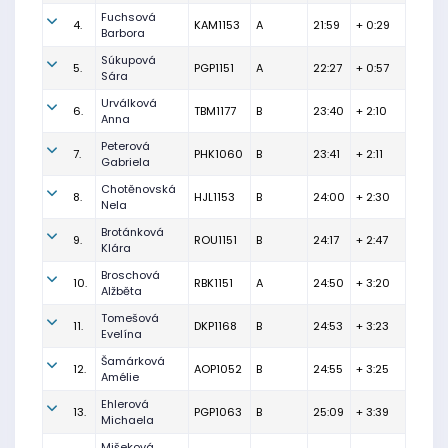
Fuchsová
4.
KAM1153
A
21:59
+ 0:29
Barbora
Súkupová
5.
PGP1151
A
22:27
+ 0:57
Sára
Urválková
6.
TBM1177
B
23:40
+ 2:10
Anna
Peterová
7.
PHK1060
B
23:41
+ 2:11
Gabriela
Chotěnovská
8.
HJL1153
B
24:00
+ 2:30
Nela
Brotánková
9.
ROU1151
B
24:17
+ 2:47
Klára
Broschová
10.
RBK1151
A
24:50
+ 3:20
Alžběta
Tomešová
11.
DKP1168
B
24:53
+ 3:23
Evelína
Šamárková
12.
AOP1052
B
24:55
+ 3:25
Amélie
Ehlerová
13.
PGP1063
B
25:09
+ 3:39
Michaela
Mišeková