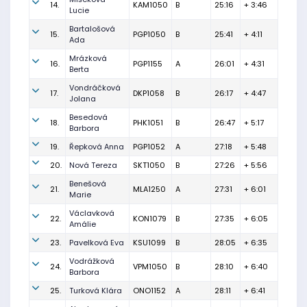
14.
KAM1050
B
25:16
+ 3:46
Lucie
Bartalošová
15.
PGP1050
B
25:41
+ 4:11
Ada
Mrázková
16.
PGP1155
A
26:01
+ 4:31
Berta
Vondráčková
17.
DKP1058
B
26:17
+ 4:47
Jolana
Besedová
18.
PHK1051
B
26:47
+ 5:17
Barbora
19.
Řepková Anna
PGP1052
A
27:18
+ 5:48
20.
Nová Tereza
SKT1050
B
27:26
+ 5:56
Benešová
21.
MLA1250
A
27:31
+ 6:01
Marie
Václavková
22.
KON1079
B
27:35
+ 6:05
Amálie
23.
Pavelková Eva
KSU1099
B
28:05
+ 6:35
Vodrážková
24.
VPM1050
B
28:10
+ 6:40
Barbora
25.
Turková Klára
ONO1152
A
28:11
+ 6:41