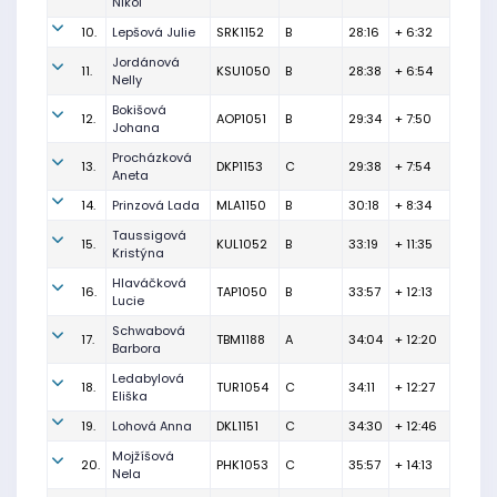
Nikol
10.
Lepšová Julie
SRK1152
B
28:16
+ 6:32
Jordánová
11.
KSU1050
B
28:38
+ 6:54
Nelly
Bokišová
12.
AOP1051
B
29:34
+ 7:50
Johana
Procházková
13.
DKP1153
C
29:38
+ 7:54
Aneta
14.
Prinzová Lada
MLA1150
B
30:18
+ 8:34
Taussigová
15.
KUL1052
B
33:19
+ 11:35
Kristýna
Hlaváčková
16.
TAP1050
B
33:57
+ 12:13
Lucie
Schwabová
17.
TBM1188
A
34:04
+ 12:20
Barbora
Ledabylová
18.
TUR1054
C
34:11
+ 12:27
Eliška
19.
Lohová Anna
DKL1151
C
34:30
+ 12:46
Mojžíšová
20.
PHK1053
C
35:57
+ 14:13
Nela