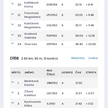
Košťáková
20.
DOR1155
A
32:13
+ 8:41
Emma
Froschová
21.
LPU1052
A
33:20
+ 9:48
Magdalena
Kubíčková
22.
UOL1150
A
35:17
+ 11:45
Magdalena
Hrušková
23.
PGP1150
A
36:00
+ 12:28
Gabriela
24.
Öner Eda
VSP1154
A
46:40
+ 23:08
D16B
Mezičasy
Livelox
2.60 km, 90 m, 10 kontrol
REG.
MÍSTO
JMÉNO
LICENCE
ČAS
ZTRÁTA
ČÍSLO
Beránková
1.
ZBM1152
A
21:30
Kamila
Zítová
2.
LDC1150
A
21:37
+ 0:07
Kateřina
Rychnovská
3.
SJI1151
A
21:42
+ 0:12
Eliška