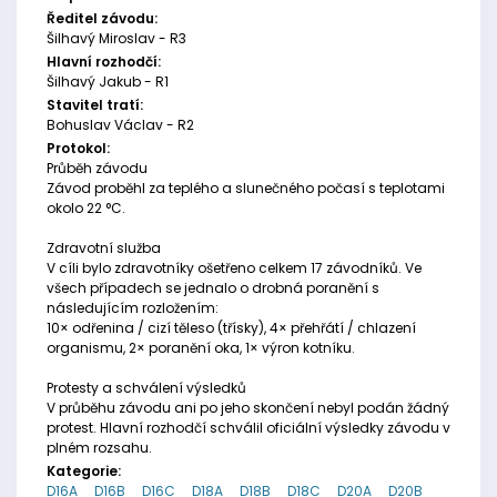
Ředitel závodu:
Šilhavý Miroslav - R3
Hlavní rozhodčí:
Šilhavý Jakub - R1
Stavitel tratí:
Bohuslav Václav - R2
Protokol:
Průběh závodu
Závod proběhl za teplého a slunečného počasí s teplotami
okolo 22 °C.
Zdravotní služba
V cíli bylo zdravotníky ošetřeno celkem 17 závodníků. Ve
všech případech se jednalo o drobná poranění s
následujícím rozložením:
10× odřenina / cizí těleso (třísky), 4× přehřátí / chlazení
organismu, 2× poranění oka, 1× výron kotníku.
Protesty a schválení výsledků
V průběhu závodu ani po jeho skončení nebyl podán žádný
protest. Hlavní rozhodčí schválil oficiální výsledky závodu v
plném rozsahu.
Kategorie:
D16A
D16B
D16C
D18A
D18B
D18C
D20A
D20B