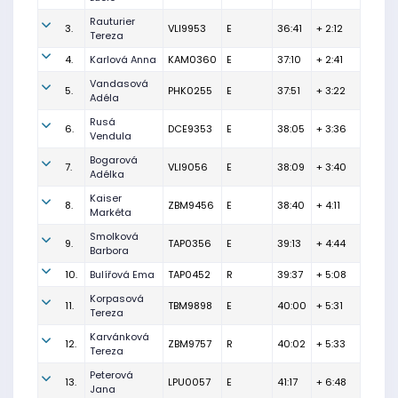
Rauturier
3.
VLI9953
E
36:41
+ 2:12
Tereza
4.
Karlová Anna
KAM0360
E
37:10
+ 2:41
Vandasová
5.
PHK0255
E
37:51
+ 3:22
Adéla
Rusá
6.
DCE9353
E
38:05
+ 3:36
Vendula
Bogarová
7.
VLI9056
E
38:09
+ 3:40
Adélka
Kaiser
8.
ZBM9456
E
38:40
+ 4:11
Markéta
Smolková
9.
TAP0356
E
39:13
+ 4:44
Barbora
10.
Bulířová Ema
TAP0452
R
39:37
+ 5:08
Korpasová
11.
TBM9898
E
40:00
+ 5:31
Tereza
Karvánková
12.
ZBM9757
R
40:02
+ 5:33
Tereza
Peterová
13.
LPU0057
E
41:17
+ 6:48
Jana