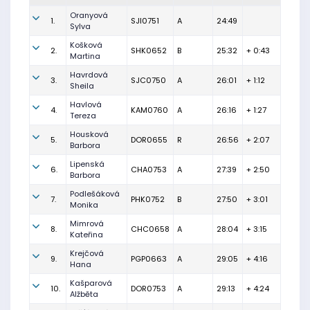
Oranyová
1.
SJI0751
A
24:49
Sylva
Košková
2.
SHK0652
B
25:32
+ 0:43
Martina
Havrdová
3.
SJC0750
A
26:01
+ 1:12
Sheila
Havlová
4.
KAM0760
A
26:16
+ 1:27
Tereza
Housková
5.
DOR0655
R
26:56
+ 2:07
Barbora
Lipenská
6.
CHA0753
A
27:39
+ 2:50
Barbora
Podlešáková
7.
PHK0752
B
27:50
+ 3:01
Monika
Mimrová
8.
CHC0658
A
28:04
+ 3:15
Kateřina
Krejčová
9.
PGP0663
A
29:05
+ 4:16
Hana
Kašparová
10.
DOR0753
A
29:13
+ 4:24
Alžběta