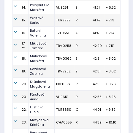
Poloprutská
14.
VLI9251
E
41:21
+ 6:52
Markéta
Wolfová
15.
TUR9999
R
41:42
+ 7:13
Šárka
Batani
16.
TZL0551
C
41:43
+ 7:14
Valentina
17.
Miklušová
TBM0258
R
42:20
+ 7:51
**
Tamara
Mulíčková
18.
TBM0362
E
42:31
+ 8:02
Markéta
Kozáková
18.
TBM7952
E
42:31
+ 8:02
Zdenka
Škáchová
20.
DKP0156
R
42:55
+ 8:26
Magdalena
Fürstová
20.
VLI9651
R
42:55
+ 8:26
Anna
Luštická
22.
TUR8650
C
44:01
+ 9:32
Lucie
Matyášová
23.
CHA0555
R
44:39
+ 10:10
Kristýna
Barnatová