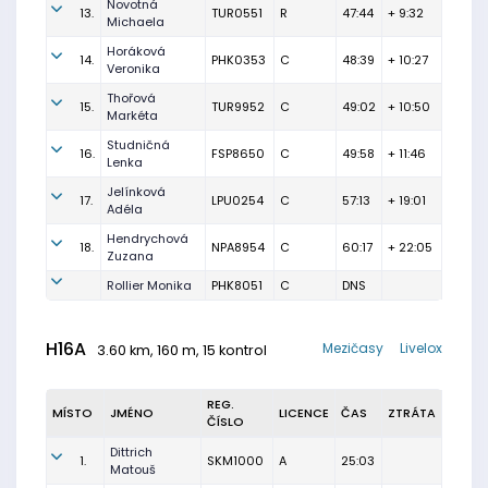
Novotná
13.
TUR0551
R
47:44
+ 9:32
Michaela
Horáková
14.
PHK0353
C
48:39
+ 10:27
Veronika
Thořová
15.
TUR9952
C
49:02
+ 10:50
Markéta
Studničná
16.
FSP8650
C
49:58
+ 11:46
Lenka
Jelínková
17.
LPU0254
C
57:13
+ 19:01
Adéla
Hendrychová
18.
NPA8954
C
60:17
+ 22:05
Zuzana
Rollier Monika
PHK8051
C
DNS
H16A
Mezičasy
Livelox
3.60 km, 160 m, 15 kontrol
REG.
MÍSTO
JMÉNO
LICENCE
ČAS
ZTRÁTA
ČÍSLO
Dittrich
1.
SKM1000
A
25:03
Matouš