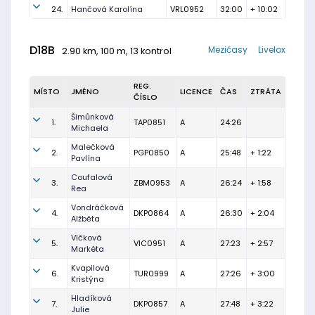
24.
Hančová Karolína
VRL0952
32:00
+ 10:02
D18B
Mezičasy
Livelox
2.90 km, 100 m, 13 kontrol
REG.
MÍSTO
JMÉNO
LICENCE
ČAS
ZTRÁTA
ČÍSLO
Šimůnková
1.
TAP0851
A
24:26
Michaela
Malečková
2.
PGP0850
A
25:48
+ 1:22
Pavlína
Coufalová
3.
ZBM0953
A
26:24
+ 1:58
Rea
Vondráčková
4.
DKP0864
A
26:30
+ 2:04
Alžběta
Vlčková
5.
VIC0951
A
27:23
+ 2:57
Markéta
Kvapilová
6.
TUR0999
A
27:26
+ 3:00
Kristýna
Hladíková
7.
DKP0857
A
27:48
+ 3:22
Julie