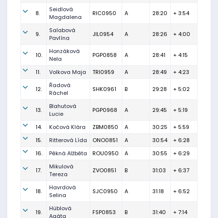
Seidlová
8.
RIC0950
A
28:20
+ 3:54
Magdalena
Salabová
9.
JIL0954
A
28:26
+ 4:00
Pavlína
Honzáková
10.
PGP0858
A
28:41
+ 4:15
Nela
11.
Volkova Maja
TRI0959
A
28:49
+ 4:23
Řadová
12.
SHK0961
B
29:28
+ 5:02
Ráchel
Blahutová
13.
PGP0968
A
29:45
+ 5:19
Lucie
14.
Kočová Klára
ZBM0850
A
30:25
+ 5:59
15.
Ritterová Lída
ONO0851
A
30:54
+ 6:28
16.
Pěkná Alžběta
ROU0950
A
30:55
+ 6:29
Mikulová
17.
ZVO0851
B
31:03
+ 6:37
Tereza
Havrdová
18.
SJC0950
A
31:18
+ 6:52
Selina
Hüblová
19.
FSP0853
B
31:40
+ 7:14
Agáta