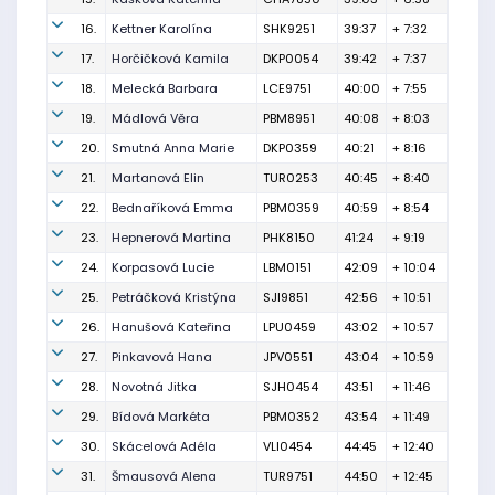
16.
Kettner Karolína
SHK9251
39:37
+ 7:32
17.
Horčičková Kamila
DKP0054
39:42
+ 7:37
18.
Melecká Barbara
LCE9751
40:00
+ 7:55
19.
Mádlová Věra
PBM8951
40:08
+ 8:03
20.
Smutná Anna Marie
DKP0359
40:21
+ 8:16
21.
Martanová Elin
TUR0253
40:45
+ 8:40
22.
Bednaříková Emma
PBM0359
40:59
+ 8:54
23.
Hepnerová Martina
PHK8150
41:24
+ 9:19
24.
Korpasová Lucie
LBM0151
42:09
+ 10:04
25.
Petráčková Kristýna
SJI9851
42:56
+ 10:51
26.
Hanušová Kateřina
LPU0459
43:02
+ 10:57
27.
Pinkavová Hana
JPV0551
43:04
+ 10:59
28.
Novotná Jitka
SJH0454
43:51
+ 11:46
29.
Bídová Markéta
PBM0352
43:54
+ 11:49
30.
Skácelová Adéla
VLI0454
44:45
+ 12:40
31.
Šmausová Alena
TUR9751
44:50
+ 12:45