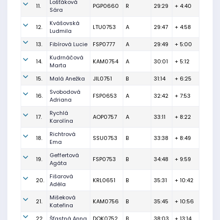
Lošťáková
11.
PGP0660
R
29:29
+ 4:40
Sára
Kvášovská
12.
LTU0753
A
29:47
+ 4:58
Ludmila
13.
Fibírová Lucie
FSP0777
A
29:49
+ 5:00
Kudrnáčová
14.
KAM0754
A
30:01
+ 5:12
Marta
15.
Malá Anežka
JIL0751
B
31:14
+ 6:25
Svobodová
16.
FSP0653
A
32:42
+ 7:53
Adriana
Rychlá
17.
AOP0757
A
33:11
+ 8:22
Karolína
Richtrová
18.
SSU0753
B
33:38
+ 8:49
Ema
Geffertová
19.
FSP0753
B
34:48
+ 9:59
Agáta
Fišarová
20.
KRL0651
B
35:31
+ 10:42
Adéla
Mišeková
21.
KAM0756
B
35:45
+ 10:56
Kateřina
22.
Šťastná Anna
DOK0752
B
38:03
+ 13:14