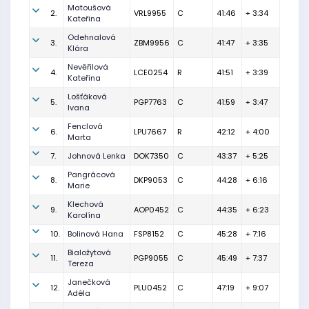
Matoušová
2.
VRL9955
C
41:46
+ 3:34
Kateřina
Odehnalová
3.
ZBM9956
C
41:47
+ 3:35
Klára
Nevěřilová
4.
LCE0254
R
41:51
+ 3:39
Kateřina
Lošťáková
5.
PGP7763
C
41:59
+ 3:47
Ivana
Fenclová
6.
LPU7667
R
42:12
+ 4:00
Marta
7.
Johnová Lenka
DOK7350
C
43:37
+ 5:25
Pangrácová
8.
DKP9053
C
44:28
+ 6:16
Marie
Klechová
9.
AOP0452
C
44:35
+ 6:23
Karolína
10.
Bolinová Hana
FSP8152
C
45:28
+ 7:16
Bialožytová
11.
PGP9055
C
45:49
+ 7:37
Tereza
Janečková
12.
PLU0452
C
47:19
+ 9:07
Adéla