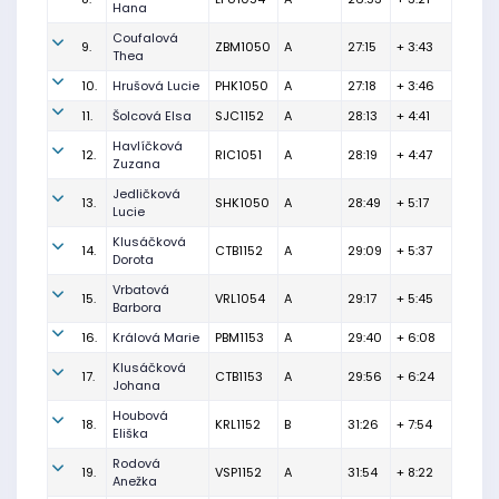
Hana
Coufalová
9.
ZBM1050
A
27:15
+ 3:43
Thea
10.
Hrušová Lucie
PHK1050
A
27:18
+ 3:46
11.
Šolcová Elsa
SJC1152
A
28:13
+ 4:41
Havlíčková
12.
RIC1051
A
28:19
+ 4:47
Zuzana
Jedličková
13.
SHK1050
A
28:49
+ 5:17
Lucie
Klusáčková
14.
CTB1152
A
29:09
+ 5:37
Dorota
Vrbatová
15.
VRL1054
A
29:17
+ 5:45
Barbora
16.
Králová Marie
PBM1153
A
29:40
+ 6:08
Klusáčková
17.
CTB1153
A
29:56
+ 6:24
Johana
Houbová
18.
KRL1152
B
31:26
+ 7:54
Eliška
Rodová
19.
VSP1152
A
31:54
+ 8:22
Anežka