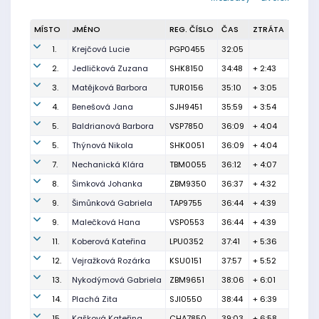
MÍSTO
JMÉNO
REG. ČÍSLO
ČAS
ZTRÁTA
1.
Krejčová Lucie
PGP0455
32:05
2.
Jedličková Zuzana
SHK8150
34:48
+ 2:43
3.
Matějková Barbora
TUR0156
35:10
+ 3:05
4.
Benešová Jana
SJH9451
35:59
+ 3:54
5.
Baldrianová Barbora
VSP7850
36:09
+ 4:04
5.
Thýnová Nikola
SHK0051
36:09
+ 4:04
7.
Nechanická Klára
TBM0055
36:12
+ 4:07
8.
Šimková Johanka
ZBM9350
36:37
+ 4:32
9.
Šimůnková Gabriela
TAP9755
36:44
+ 4:39
9.
Malečková Hana
VSP0553
36:44
+ 4:39
11.
Koberová Kateřina
LPU0352
37:41
+ 5:36
12.
Vejražková Rozárka
KSU0151
37:57
+ 5:52
13.
Nykodýmová Gabriela
ZBM9651
38:06
+ 6:01
14.
Plachá Zita
SJI0550
38:44
+ 6:39
15.
Kašková Kateřina
CHA7850
39:03
+ 6:58