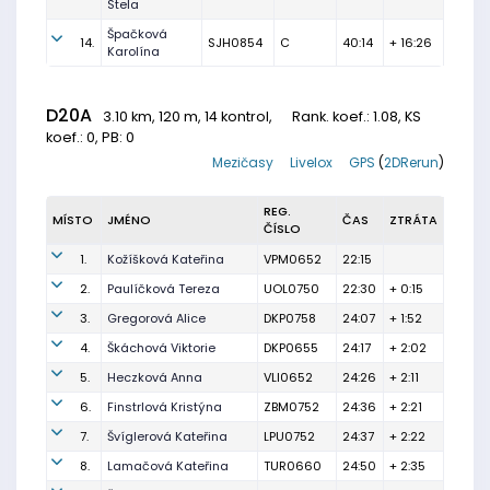
Stela
Špačková
14.
SJH0854
C
40:14
+ 16:26
Karolína
D20A
3.10 km, 120 m, 14 kontrol,
Rank. koef.
: 1.08, KS
koef.: 0, PB: 0
Mezičasy
Livelox
GPS
(
2DRerun
)
REG.
MÍSTO
JMÉNO
ČAS
ZTRÁTA
ČÍSLO
1.
Kožíšková Kateřina
VPM0652
22:15
2.
Paulíčková Tereza
UOL0750
22:30
+ 0:15
3.
Gregorová Alice
DKP0758
24:07
+ 1:52
4.
Škáchová Viktorie
DKP0655
24:17
+ 2:02
5.
Heczková Anna
VLI0652
24:26
+ 2:11
6.
Finstrlová Kristýna
ZBM0752
24:36
+ 2:21
7.
Švíglerová Kateřina
LPU0752
24:37
+ 2:22
8.
Lamačová Kateřina
TUR0660
24:50
+ 2:35