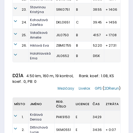
Stavrinou
23.
SRK0751
B
38:55
+ 14:06
Kristýna
Kohoutová
24.
DKL0651
C
39:45
+ 14:56
Zdeňka
Votočková
25.
JIL0750
B
41:57
+ 17:08
Amelie
26.
Hiklová Eva
ZBM0755
B
52:20
+ 27:31
Holohlavská
JIL0652
B
DISK
Ema
D21A
4.50 km, 160 m, 19 kontrol,
Rank. koef.
: 1.08, KS
koef.: 0, PB: 0
Mezičasy
Livelox
GPS
(
2DRerun
)
REG.
MÍSTO
JMÉNO
LICENCE
ČAS
ZTRÁTA
ČÍSLO
Králová
1.
PHK9150
E
34:29
Denisa
Dittrichová
2.
SKM0551
E
34:36
+ 0:07
Lucie