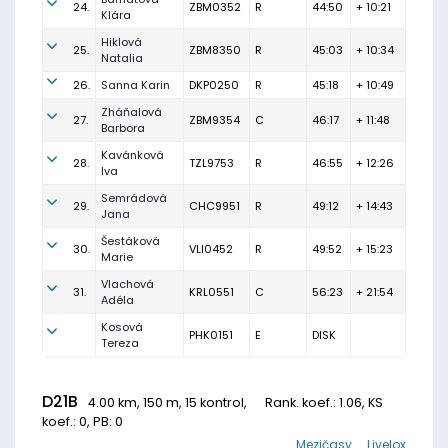
24.
ZBM0352
R
44:50
+ 10:21
Klára
Hiklová
25.
ZBM8350
R
45:03
+ 10:34
Natalia
26.
Sanna Karin
DKP0250
R
45:18
+ 10:49
Zháňalová
27.
ZBM9354
C
46:17
+ 11:48
Barbora
Kavánková
28.
TZL9753
R
46:55
+ 12:26
Iva
Semrádová
29.
CHC9951
R
49:12
+ 14:43
Jana
Šestáková
30.
VLI0452
R
49:52
+ 15:23
Marie
Vlachová
31.
KRL0551
C
56:23
+ 21:54
Adéla
Kosová
PHK0151
E
DISK
Tereza
D21B
4.00 km, 150 m, 15 kontrol,
Rank. koef.
: 1.06, KS
koef.: 0, PB: 0
Mezičasy
Livelox