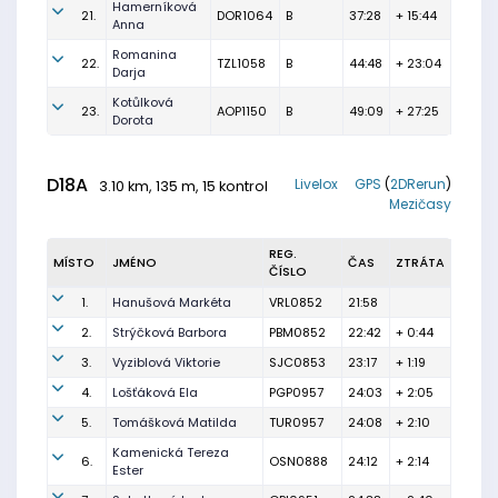
Hamerníková
21.
DOR1064
B
37:28
+ 15:44
Anna
Romanina
22.
TZL1058
B
44:48
+ 23:04
Darja
Kotůlková
23.
AOP1150
B
49:09
+ 27:25
Dorota
D18A
Livelox
GPS
(
2DRerun
)
3.10 km, 135 m, 15 kontrol
Mezičasy
REG.
MÍSTO
JMÉNO
ČAS
ZTRÁTA
ČÍSLO
1.
Hanušová Markéta
VRL0852
21:58
2.
Strýčková Barbora
PBM0852
22:42
+ 0:44
3.
Vyziblová Viktorie
SJC0853
23:17
+ 1:19
4.
Lošťáková Ela
PGP0957
24:03
+ 2:05
5.
Tomášková Matilda
TUR0957
24:08
+ 2:10
Kamenická Tereza
6.
OSN0888
24:12
+ 2:14
Ester