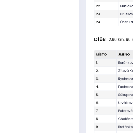
22.
Kubíčk
23.
Hruškov
24.
Öner E
D16B
2.60 km, 90 
MÍSTO
JMÉNO
1.
Beránko
2.
Zítová K
3.
Rychnovs
4.
Fuchsov
5.
Súkupov
6.
Urválko
7.
Peterová
8.
Chotěno
9.
Brotánko