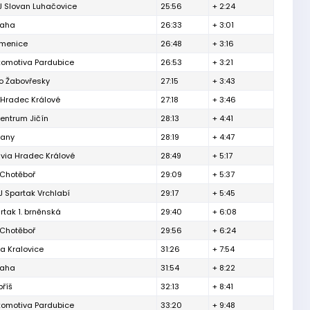
J Slovan Luhačovice
25:56
+ 2:24
raha
26:33
+ 3:01
menice
26:48
+ 3:16
komotiva Pardubice
26:53
+ 3:21
o Žabovřesky
27:15
+ 3:43
 Hradec Králové
27:18
+ 3:46
entrum Jičín
28:13
+ 4:41
čany
28:19
+ 4:47
via Hradec Králové
28:49
+ 5:17
 Chotěboř
29:09
+ 5:37
 Spartak Vrchlabí
29:17
+ 5:45
rtak 1. brněnská
29:40
+ 6:08
 Chotěboř
29:56
+ 6:24
a Kralovice
31:26
+ 7:54
raha
31:54
+ 8:22
říš
32:13
+ 8:41
komotiva Pardubice
33:20
+ 9:48