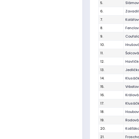
5.
Slámová
6.
Zavadil
7.
Kolářov
8.
Fenclo
9.
Coufal
10.
Hrušová
11.
Šolcová
12.
Havlíč
13.
Jedličk
14.
Klusáčk
15.
Vrbatov
16.
Králová
17.
Klusáč
18.
Houbová
19.
Rodová
20.
Košťák
21.
Frosch