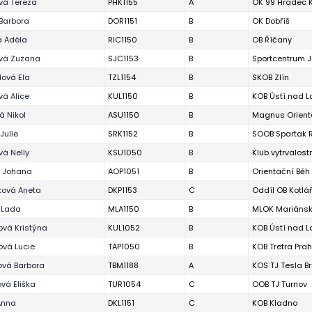
vá Tereza
PHK1155
A
OK 99 Hradec 
Barbora
DOR1151
B
OK Dobříš
á Adéla
RIC1150
B
OB Říčany
ová Zuzana
SJC1153
B
Sportcentrum J
lová Ela
TZL1154
B
SKOB Zlín
á Alice
KUL1150
B
KOB Ústí nad 
á Nikol
ASU1150
B
Magnus Orient
Julie
SRK1152
B
SOOB Spartak R
á Nelly
KSU1050
B
Klub vytrvalos
á Johana
AOP1051
B
Orientační Bě
ková Aneta
DKP1153
C
Oddíl OB Kotlá
 Lada
MLA1150
B
MLOK Mariánsk
ová Kristýna
KUL1052
B
KOB Ústí nad 
ová Lucie
TAP1050
B
KOB Tretra Pra
vá Barbora
TBM1188
A
KOS TJ Tesla B
vá Eliška
TUR1054
C
OOB TJ Turnov
Anna
DKL1151
C
KOB Kladno