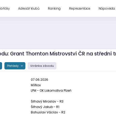
ebříčky
Adresář klubů
Ranking
Reprezentace
Nápověda
du: Grant Thornton Mistrovství ČR na střední tr
Přehledy
Stránka závodu
07.06.2026
Mířkov
LPM - OK Lokomotiva Plzeň
Šilhavý Miroslav - R3
Šilhavý Jakub - R1
Bohuslav Václav - R2