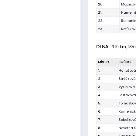
20.
Mojžíšov
21.
Hamerní
22.
Romanin
23.
Kotůlkov
D18A
3.10 km, 135
MÍSTO
JMÉNO
1.
Hanušová
2.
Strýčková
3.
Vyziblová 
4.
Lošťáková
5.
Tomáškov
6.
Kamenická
7.
Sobotkov
8.
Novotná K