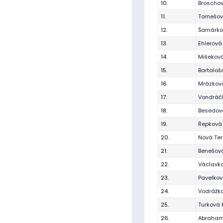
10.
Broschov
11.
Tomešov
12.
Šamárko
13.
Ehlerová
14.
Mišeková
15.
Bartaloš
16.
Mrázková
17.
Vondráč
18.
Besedov
19.
Řepková
20.
Nová Te
21.
Benešov
22.
Václavk
23.
Pavelkov
24.
Vodrážk
25.
Turková 
26.
Abraham