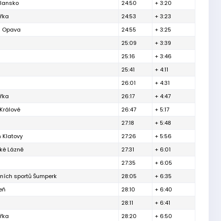
Blansko
24:50
+ 3:20
ářka
24:53
+ 3:23
h Opava
24:55
+ 3:25
25:09
+ 3:39
25:16
+ 3:46
25:41
+ 4:11
26:01
+ 4:31
ářka
26:17
+ 4:47
Králové
26:47
+ 5:17
27:18
+ 5:48
 Klatovy
27:26
+ 5:56
ké Lázně
27:31
+ 6:01
27:35
+ 6:05
tních sportů Šumperk
28:05
+ 6:35
eň
28:10
+ 6:40
28:11
+ 6:41
ářka
28:20
+ 6:50