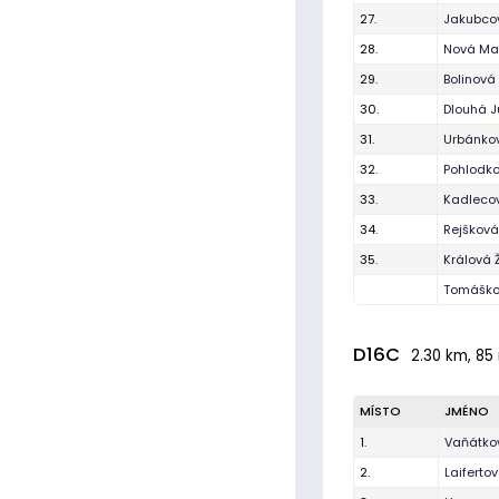
27.
Jakubco
28.
Nová Ma
29.
Bolinová
30.
Dlouhá J
31.
Urbánkov
32.
Pohlodk
33.
Kadleco
34.
Rejšková
35.
Králová 
Tomáško
D16C
2.30 km, 85 
MÍSTO
JMÉNO
1.
Vaňátko
2.
Laiferto