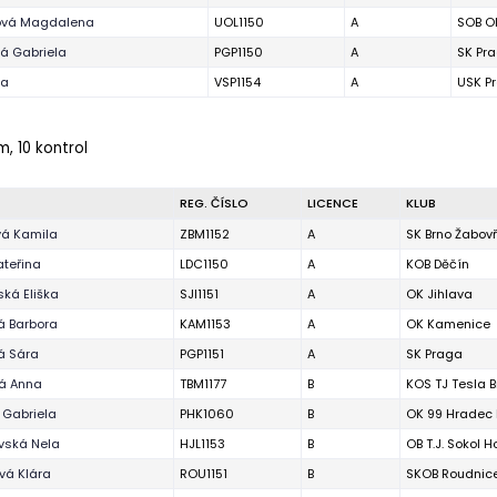
ová Magdalena
UOL1150
A
SOB O
á Gabriela
PGP1150
A
SK Pr
da
VSP1154
A
USK P
m, 10 kontrol
REG. ČÍSLO
LICENCE
KLUB
vá Kamila
ZBM1152
A
SK Brno Žabov
ateřina
LDC1150
A
KOB Děčín
ká Eliška
SJI1151
A
OK Jihlava
á Barbora
KAM1153
A
OK Kamenice
á Sára
PGP1151
A
SK Praga
vá Anna
TBM1177
B
KOS TJ Tesla B
 Gabriela
PHK1060
B
OK 99 Hradec 
vská Nela
HJL1153
B
OB T.J. Sokol H
vá Klára
ROU1151
B
SKOB Roudnic