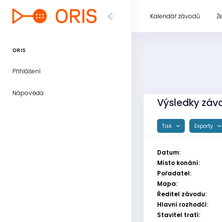
Kalendář závodů
Ž
ORIS
Přihlášení
Nápověda
Výsledky závo
Tisk
Exporty
Datum:
Místo konání:
Pořadatel:
Mapa:
Ředitel závodu:
Hlavní rozhodčí:
Stavitel tratí: