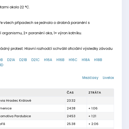
tami okolo 22 °C.
. Ve všech případech se jednalo o drobná poranění s
ení organismu, 2× poranění oka, 1× výron kotníku.
dný protest. Hlavní rozhodčí schválil oficiální výsledky závodu
0B
D21A
D21B
D21C
H16A
H16B
H16C
H18A
H18B
1D
Mezičasy
Livelox
ČAS
ZTRÁTA
via Hradec Králové
23:32
menice
24:38
+ 1:06
komotiva Pardubice
24:53
+ 1:21
říš
25:38
+ 2:06