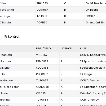
á Nela
PHK1053
C
OK 99 Hradec 
ková Anna
DOR1064
B
OK Dobříš
a Darja
TZL1058
B
SKOB Zlín
á Dorota
AOP1150
B
Orientační Bě
 m, 15 kontrol
REG. ČÍSLO
LICENCE
KLUB
 Markéta
VRL0852
R
OOS TJ Spartak Vrc
 Barbora
PBM0852
R
TJ Spartak 1. brněn
Viktorie
SJC0853
R
Sportcentrum Jičín
 Ela
PGP0957
R
SK Praga
á Matilda
TUR0957
A
OOB TJ Turnov
 Tereza Ester
OSN0888
A
SK Orientační spor
á Lada
OPI0951
A
Orientační sporty P
arolína
TUR0853
A
OOB TJ Turnov