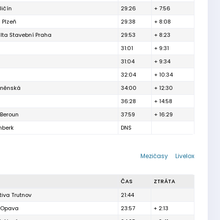
Jičín
29:26
+ 7:56
 Plzeň
29:38
+ 8:08
lta Stavební Praha
29:53
+ 8:23
31:01
+ 9:31
31:04
+ 9:34
32:04
+ 10:34
brněnská
34:00
+ 12:30
36:28
+ 14:58
 Beroun
37:59
+ 16:29
nberk
DNS
Mezičasy
Livelox
ČAS
ZTRÁTA
iva Trutnov
21:44
h Opava
23:57
+ 2:13