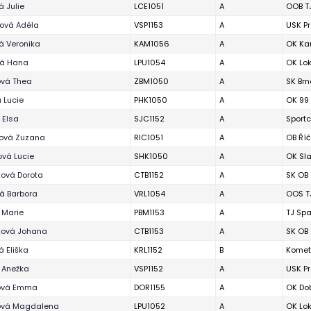
 Julie
LCE1051
A
OOB T
ová Adéla
VSP1153
A
USK P
á Veronika
KAM1056
A
OK Ka
vá Hana
LPU1054
A
OK Lo
ová Thea
ZBM1050
A
SK Brn
 Lucie
PHK1050
A
OK 99
 Elsa
SJC1152
A
Sportc
ková Zuzana
RIC1051
A
OB Ří
ová Lucie
SHK1050
A
OK Sla
ová Dorota
CTB1152
A
SK OB
á Barbora
VRL1054
A
OOS TJ
 Marie
PBM1153
A
TJ Spa
ková Johana
CTB1153
A
SK OB
 Eliška
KRL1152
B
Komet
 Anežka
VSP1152
A
USK P
ová Emma
DOR1155
A
OK Dob
ová Magdalena
LPU1052
A
OK Lo