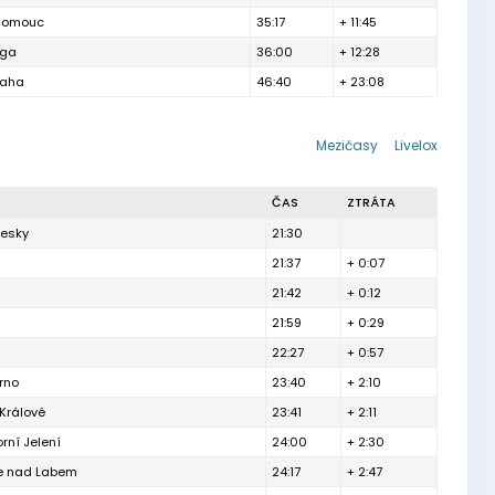
lomouc
35:17
+ 11:45
aga
36:00
+ 12:28
raha
46:40
+ 23:08
Mezičasy
Livelox
ČAS
ZTRÁTA
řesky
21:30
21:37
+ 0:07
21:42
+ 0:12
21:59
+ 0:29
22:27
+ 0:57
rno
23:40
+ 2:10
Králové
23:41
+ 2:11
orní Jelení
24:00
+ 2:30
e nad Labem
24:17
+ 2:47