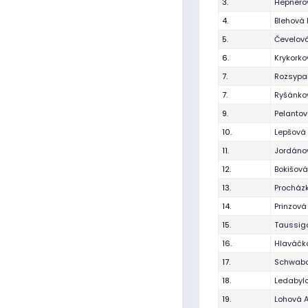
3.
Hepnero
4.
Blehová 
5.
Čevelov
6.
Krykork
7.
Rozsypa
7.
Ryšánkov
9.
Pelantov
10.
Lepšová 
11.
Jordánov
12.
Bokišov
13.
Procház
14.
Prinzová
15.
Taussig
16.
Hlaváčk
17.
Schwabo
18.
Ledabylo
19.
Lohová 