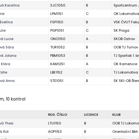
vá Karolína
SJC1050
B
Sportcentrum 
rie
LPM1151
C
OK Lokomotiva
 Evelína
FSP1150
B
VSK ČVUT Faku
ulie
PGP1051
C
SK Praga
á Lucie
ONO1150
A
SKOB Ostrov
ová Sára
TUR1052
B
OOB TJ Turnov
vá Jolana
PBM1053
B
TJ Spartak 1. 
 Klára
KAM1251
A
OK Kamenice
Žofie
LBE1152
C
TJ Lokomotiva
vá Anna
STE1051
B
SK SKI-OB Šter
m, 10 kontrol
REG. ČÍSLO
LICENCE
KLUB
vá Thea
LTU1150
B
OOB TJ Lokomot
vá Rút
AOP1153
B
Orientační Bě