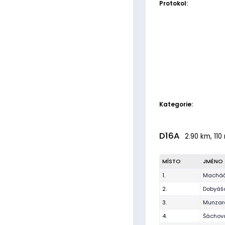
Protokol:
Kategorie:
D16A
2.90 km, 110
MÍSTO
JMÉNO
1.
Macháč
2.
Dobyáš
3.
Munzar
4.
Šáchová