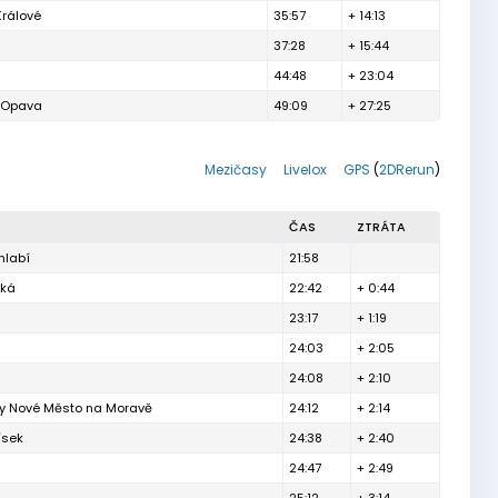
Králové
35:57
+ 14:13
37:28
+ 15:44
44:48
+ 23:04
h Opava
49:09
+ 27:25
Mezičasy
Livelox
GPS
(
2DRerun
)
ČAS
ZTRÁTA
hlabí
21:58
ská
22:42
+ 0:44
23:17
+ 1:19
24:03
+ 2:05
24:08
+ 2:10
ty Nové Město na Moravě
24:12
+ 2:14
ísek
24:38
+ 2:40
24:47
+ 2:49