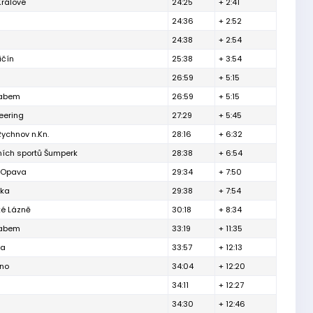
Králové
24:25
+ 2:41
24:36
+ 2:52
24:38
+ 2:54
ičín
25:38
+ 3:54
26:59
+ 5:15
Labem
26:59
+ 5:15
eering
27:29
+ 5:45
ychnov n.Kn.
28:16
+ 6:32
tních sportů Šumperk
28:38
+ 6:54
h Opava
29:34
+ 7:50
řka
29:38
+ 7:54
é Lázně
30:18
+ 8:34
Labem
33:19
+ 11:35
ha
33:57
+ 12:13
rno
34:04
+ 12:20
34:11
+ 12:27
34:30
+ 12:46