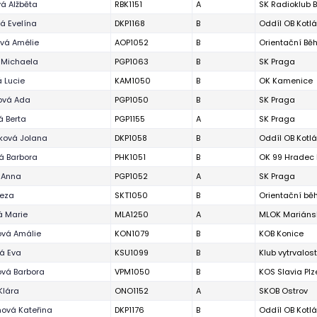
á Alžběta
RBK1151
A
SK Radioklub 
á Evelína
DKP1168
B
Oddíl OB Kotl
vá Amélie
AOP1052
B
Orientační Bě
 Michaela
PGP1063
B
SK Praga
 Lucie
KAM1050
B
OK Kamenice
ová Ada
PGP1050
B
SK Praga
 Berta
PGP1155
A
SK Praga
ková Jolana
DKP1058
B
Oddíl OB Kotl
á Barbora
PHK1051
B
OK 99 Hradec 
 Anna
PGP1052
A
SK Praga
reza
SKT1050
B
Orientační běh
á Marie
MLA1250
A
MLOK Mariáns
ová Amálie
KON1079
B
KOB Konice
á Eva
KSU1099
B
Klub vytrvalos
ová Barbora
VPM1050
B
KOS Slavia Plz
Klára
ONO1152
A
SKOB Ostrov
ová Kateřina
DKP1176
B
Oddíl OB Kotl