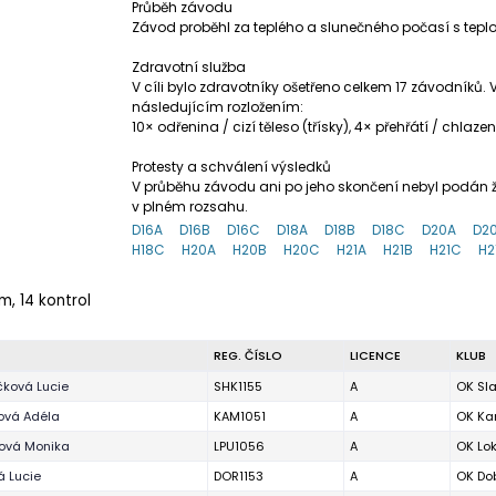
Průběh závodu
Závod proběhl za teplého a slunečného počasí s teplo
Zdravotní služba
V cíli bylo zdravotníky ošetřeno celkem 17 závodníků
následujícím rozložením:
10× odřenina / cizí těleso (třísky), 4× přehřátí / chlaz
Protesty a schválení výsledků
V průběhu závodu ani po jeho skončení nebyl podán žá
v plném rozsahu.
D16A
D16B
D16C
D18A
D18B
D18C
D20A
D2
H18C
H20A
H20B
H20C
H21A
H21B
H21C
H2
 m, 14 kontrol
REG. ČÍSLO
LICENCE
KLUB
ková Lucie
SHK1155
A
OK Sla
ová Adéla
KAM1051
A
OK Ka
ová Monika
LPU1056
A
OK Lo
 Lucie
DOR1153
A
OK Dob