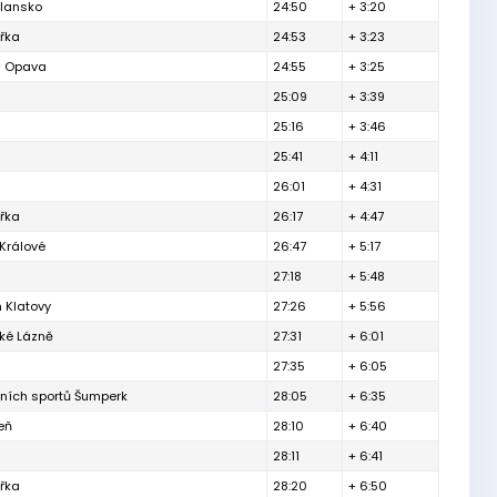
Blansko
24:50
+ 3:20
ářka
24:53
+ 3:23
h Opava
24:55
+ 3:25
25:09
+ 3:39
25:16
+ 3:46
25:41
+ 4:11
26:01
+ 4:31
ářka
26:17
+ 4:47
Králové
26:47
+ 5:17
27:18
+ 5:48
 Klatovy
27:26
+ 5:56
ké Lázně
27:31
+ 6:01
27:35
+ 6:05
tních sportů Šumperk
28:05
+ 6:35
eň
28:10
+ 6:40
28:11
+ 6:41
ářka
28:20
+ 6:50