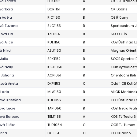
vá Tereza
PHK1155
A
OK 99 Hradec 
Barbora
DOR1151
B
OK Dobříš
á Adéla
RIC1150
B
OB Říčany
ová Zuzana
SJC1153
B
Sportcentrum J
lová Ela
TZL1154
B
SKOB Zlín
á Alice
KUL1150
B
KOB Ústí nad 
á Nikol
ASU1150
B
Magnus Orient
Julie
SRK1152
B
SOOB Spartak R
á Nelly
KSU1050
B
Klub vytrvalos
á Johana
AOP1051
B
Orientační Bě
ková Aneta
DKP1153
C
Oddíl OB Kotlá
 Lada
MLA1150
B
MLOK Mariánsk
ová Kristýna
KUL1052
B
KOB Ústí nad 
ová Lucie
TAP1050
B
KOB Tretra Pra
vá Barbora
TBM1188
A
KOS TJ Tesla B
vá Eliška
TUR1054
C
OOB TJ Turnov
Anna
DKL1151
C
KOB Kladno