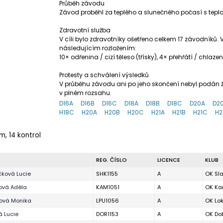
Průběh závodu
Závod proběhl za teplého a slunečného počasí s teplo
Zdravotní služba
V cíli bylo zdravotníky ošetřeno celkem 17 závodníků
následujícím rozložením:
10× odřenina / cizí těleso (třísky), 4× přehřátí / chlaz
Protesty a schválení výsledků
V průběhu závodu ani po jeho skončení nebyl podán žá
v plném rozsahu.
D16A
D16B
D16C
D18A
D18B
D18C
D20A
D2
H18C
H20A
H20B
H20C
H21A
H21B
H21C
H2
 m, 14 kontrol
REG. ČÍSLO
LICENCE
KLUB
ková Lucie
SHK1155
A
OK Sla
ová Adéla
KAM1051
A
OK Ka
ová Monika
LPU1056
A
OK Lo
 Lucie
DOR1153
A
OK Dob