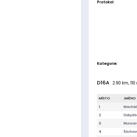
Protokol:
Kategorie:
D16A
2.90 km, 110
MÍSTO
JMÉNO
1.
Macháč
2.
Dobyáš
3.
Munzar
4.
Šáchová