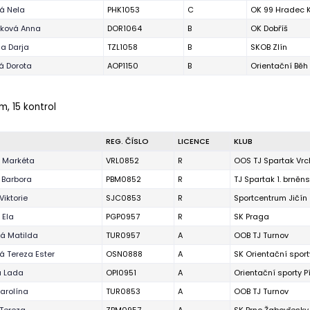
á Nela
PHK1053
C
OK 99 Hradec 
ková Anna
DOR1064
B
OK Dobříš
a Darja
TZL1058
B
SKOB Zlín
á Dorota
AOP1150
B
Orientační Bě
 m, 15 kontrol
REG. ČÍSLO
LICENCE
KLUB
 Markéta
VRL0852
R
OOS TJ Spartak Vrc
 Barbora
PBM0852
R
TJ Spartak 1. brněn
Viktorie
SJC0853
R
Sportcentrum Jičín
 Ela
PGP0957
R
SK Praga
á Matilda
TUR0957
A
OOB TJ Turnov
 Tereza Ester
OSN0888
A
SK Orientační spor
á Lada
OPI0951
A
Orientační sporty P
arolína
TUR0853
A
OOB TJ Turnov