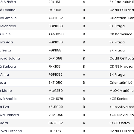
á Alžběta
RBK1151
A
SK Radioklub 
á Evelína
DKP1168
B
Oddíl OB Kotl
vá Amélie
AOP1052
B
Orientační Bě
 Michaela
PGP1063
B
SK Praga
 Lucie
KAM1050
B
OK Kamenice
ová Ada
PGP1050
B
SK Praga
 Berta
PGP1155
A
SK Praga
ková Jolana
DKP1058
B
Oddíl OB Kotl
á Barbora
PHK1051
B
OK 99 Hradec 
 Anna
PGP1052
A
SK Praga
reza
SKT1050
B
Orientační běh
á Marie
MLA1250
A
MLOK Mariáns
ová Amálie
KON1079
B
KOB Konice
á Eva
KSU1099
B
Klub vytrvalos
ová Barbora
VPM1050
B
KOS Slavia Plz
Klára
ONO1152
A
SKOB Ostrov
ová Kateřina
DKP1176
B
Oddíl OB Kotl