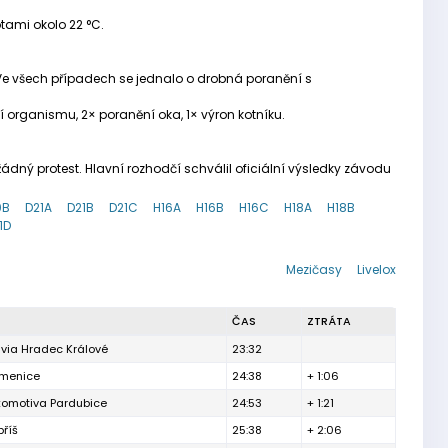
tami okolo 22 °C.
. Ve všech případech se jednalo o drobná poranění s
ení organismu, 2× poranění oka, 1× výron kotníku.
dný protest. Hlavní rozhodčí schválil oficiální výsledky závodu
0B
D21A
D21B
D21C
H16A
H16B
H16C
H18A
H18B
1D
Mezičasy
Livelox
ČAS
ZTRÁTA
via Hradec Králové
23:32
menice
24:38
+ 1:06
komotiva Pardubice
24:53
+ 1:21
říš
25:38
+ 2:06