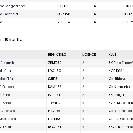
ová Magdalena
UOL1150
A
SOB O
á Gabriela
PGP1150
A
SK Pr
da
VSP1154
A
USK P
m, 10 kontrol
REG. ČÍSLO
LICENCE
KLUB
vá Kamila
ZBM1152
A
SK Brno Žabov
ateřina
LDC1150
A
KOB Děčín
ká Eliška
SJI1151
A
OK Jihlava
á Barbora
KAM1153
A
OK Kamenice
á Sára
PGP1151
A
SK Praga
vá Anna
TBM1177
B
KOS TJ Tesla B
 Gabriela
PHK1060
B
OK 99 Hradec 
vská Nela
HJL1153
B
OB T.J. Sokol H
vá Klára
ROU1151
B
SKOB Roudnic