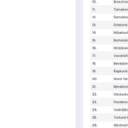
10.
Broschov
11.
Tomešov
12.
Šamárko
13.
Ehlerová
14.
Mišeková
15.
Bartaloš
16.
Mrázková
17.
Vondráč
18.
Besedov
19.
Řepková
20.
Nová Te
21.
Benešov
22.
Václavk
23.
Pavelkov
24.
Vodrážk
25.
Turková 
26.
Abraham