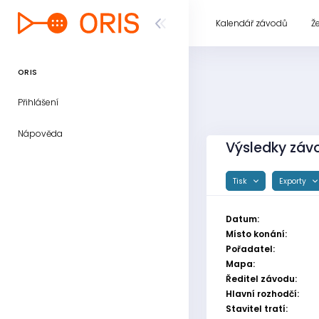
Kalendář závodů
Ž
ORIS
Přihlášení
Nápověda
Výsledky závo
Tisk
Exporty
Datum:
Místo konání:
Pořadatel:
Mapa:
Ředitel závodu:
Hlavní rozhodčí:
Stavitel tratí: