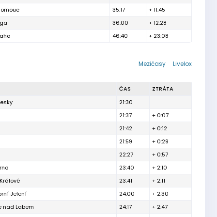
lomouc
35:17
+ 11:45
aga
36:00
+ 12:28
raha
46:40
+ 23:08
Mezičasy
Livelox
ČAS
ZTRÁTA
řesky
21:30
21:37
+ 0:07
21:42
+ 0:12
21:59
+ 0:29
22:27
+ 0:57
rno
23:40
+ 2:10
Králové
23:41
+ 2:11
orní Jelení
24:00
+ 2:30
e nad Labem
24:17
+ 2:47