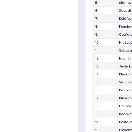
5.
Slámová
6.
Zavadil
7.
Kolářov
8.
Fenclo
9.
Coufal
10.
Hrušová
11.
Šolcová
12.
Havlíč
13.
Jedličk
14.
Klusáčk
15.
Vrbatov
16.
Králová
17.
Klusáč
18.
Houbová
19.
Rodová
20.
Košťák
21.
Frosch