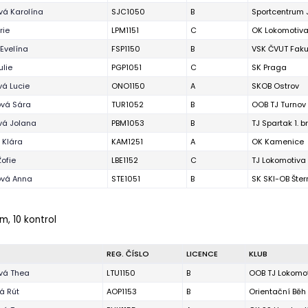
vá Karolína
SJC1050
B
Sportcentrum 
rie
LPM1151
C
OK Lokomotiva
 Evelína
FSP1150
B
VSK ČVUT Faku
ulie
PGP1051
C
SK Praga
á Lucie
ONO1150
A
SKOB Ostrov
ová Sára
TUR1052
B
OOB TJ Turnov
vá Jolana
PBM1053
B
TJ Spartak 1. 
 Klára
KAM1251
A
OK Kamenice
Žofie
LBE1152
C
TJ Lokomotiva
vá Anna
STE1051
B
SK SKI-OB Šter
m, 10 kontrol
REG. ČÍSLO
LICENCE
KLUB
vá Thea
LTU1150
B
OOB TJ Lokomot
vá Rút
AOP1153
B
Orientační Bě