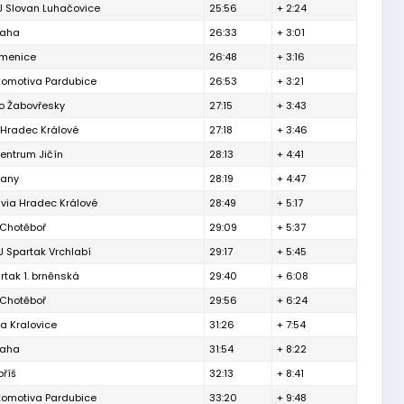
J Slovan Luhačovice
25:56
+ 2:24
raha
26:33
+ 3:01
menice
26:48
+ 3:16
komotiva Pardubice
26:53
+ 3:21
o Žabovřesky
27:15
+ 3:43
 Hradec Králové
27:18
+ 3:46
entrum Jičín
28:13
+ 4:41
čany
28:19
+ 4:47
via Hradec Králové
28:49
+ 5:17
 Chotěboř
29:09
+ 5:37
 Spartak Vrchlabí
29:17
+ 5:45
rtak 1. brněnská
29:40
+ 6:08
 Chotěboř
29:56
+ 6:24
a Kralovice
31:26
+ 7:54
raha
31:54
+ 8:22
říš
32:13
+ 8:41
komotiva Pardubice
33:20
+ 9:48