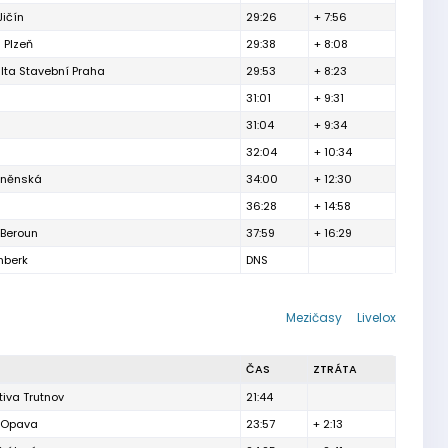
Jičín
29:26
+ 7:56
 Plzeň
29:38
+ 8:08
lta Stavební Praha
29:53
+ 8:23
31:01
+ 9:31
31:04
+ 9:34
32:04
+ 10:34
brněnská
34:00
+ 12:30
36:28
+ 14:58
 Beroun
37:59
+ 16:29
nberk
DNS
Mezičasy
Livelox
ČAS
ZTRÁTA
iva Trutnov
21:44
h Opava
23:57
+ 2:13