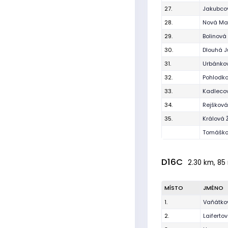
27.
Jakubco
28.
Nová Ma
29.
Bolinová
30.
Dlouhá J
31.
Urbánkov
32.
Pohlodk
33.
Kadleco
34.
Rejšková
35.
Králová 
Tomáško
D16C
2.30 km, 85 
MÍSTO
JMÉNO
1.
Vaňátko
2.
Laiferto