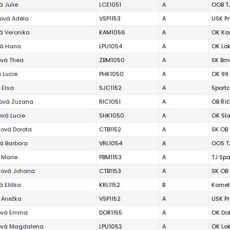
 Julie
LCE1051
A
OOB T
ová Adéla
VSP1153
A
USK P
á Veronika
KAM1056
A
OK Ka
vá Hana
LPU1054
A
OK Lo
ová Thea
ZBM1050
A
SK Brn
 Lucie
PHK1050
A
OK 99
 Elsa
SJC1152
A
Sportc
ková Zuzana
RIC1051
A
OB Ří
ová Lucie
SHK1050
A
OK Sla
ová Dorota
CTB1152
A
SK OB
á Barbora
VRL1054
A
OOS TJ
 Marie
PBM1153
A
TJ Spa
ková Johana
CTB1153
A
SK OB
 Eliška
KRL1152
B
Komet
 Anežka
VSP1152
A
USK P
ová Emma
DOR1155
A
OK Dob
ová Magdalena
LPU1052
A
OK Lo