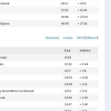
Králové
35:57
+ 14:13
37:28
+ 15:44
44:48
+ 23:04
h Opava
49:09
+ 27:25
Mezičasy
Livelox
GPS
(
2DRerun
)
ČAS
ZTRÁTA
hlabí
21:58
ská
22:42
+ 0:44
23:17
+ 1:19
24:03
+ 2:05
24:08
+ 2:10
ty Nové Město na Moravě
24:12
+ 2:14
ísek
24:38
+ 2:40
24:47
+ 2:49