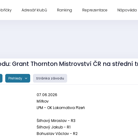
ebříčky
Adresář klubů
Ranking
Reprezentace
Nápověda
du: Grant Thornton Mistrovství ČR na střední tr
Přehledy
Stránka závodu
07.06.2026
Mířkov
LPM - OK Lokomotiva Plzeň
Šilhavý Miroslav - R3
Šilhavý Jakub - R1
Bohuslav Václav - R2