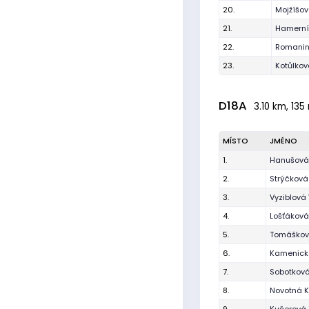
20.
Mojžíšov
21.
Hamerní
22.
Romanin
23.
Kotůlkov
D18A
3.10 km, 135
MÍSTO
JMÉNO
1.
Hanušová
2.
Strýčková
3.
Vyziblová 
4.
Lošťáková
5.
Tomáškov
6.
Kamenická
7.
Sobotkov
8.
Novotná K