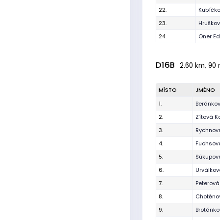
22.
Kubíčk
23.
Hruškov
24.
Öner E
D16B
2.60 km, 90 
MÍSTO
JMÉNO
1.
Beránko
2.
Zítová K
3.
Rychnovs
4.
Fuchsov
5.
Súkupov
6.
Urválko
7.
Peterová
8.
Chotěno
9.
Brotánko