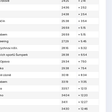
Králové
24:25
+ 2:41
24:36
+ 2:52
24:38
+ 2:54
ičín
25:38
+ 3:54
26:59
+ 5:15
Labem
26:59
+ 5:15
eering
27:29
+ 5:45
ychnov n.Kn.
28:16
+ 6:32
tních sportů Šumperk
28:38
+ 6:54
h Opava
29:34
+ 7:50
řka
29:38
+ 7:54
é Lázně
30:18
+ 8:34
Labem
33:19
+ 11:35
ha
33:57
+ 12:13
rno
34:04
+ 12:20
34:11
+ 12:27
34:30
+ 12:46