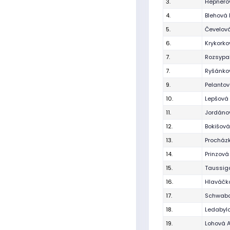
3.
Hepnero
4.
Blehová 
5.
Čevelov
6.
Krykork
7.
Rozsypa
7.
Ryšánkov
9.
Pelantov
10.
Lepšová 
11.
Jordánov
12.
Bokišov
13.
Procház
14.
Prinzová
15.
Taussig
16.
Hlaváčk
17.
Schwabo
18.
Ledabylo
19.
Lohová 