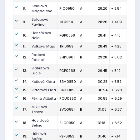
Seidlová
8.
RIC0950
A
28:20
+ 3:54
Magdalena
Salabová
9.
JIL0954
A
28:26
+ 4:00
Pavlína
Honzáková
10.
PGP0858
A
28:41
+ 4:15
Nela
11.
Volkova Maja
TRI0959
A
28:49
+ 4:23
Řadová
12.
SHK0961
B
29:28
+ 5:02
Ráchel
Blahutová
13.
PGP0968
A
29:45
+ 5:19
Lucie
14.
Kočová Klára
ZBM0850
A
30:25
+ 5:59
15.
Ritterová Lída
ONO0851
A
30:54
+ 6:28
16.
Pěkná Alžběta
ROU0950
A
30:55
+ 6:29
Mikulová
17.
ZVO0851
B
31:03
+ 6:37
Tereza
Havrdová
18.
SJC0950
A
31:18
+ 6:52
Selina
Hüblová
19.
FSP0853
B
31:40
+ 7:14
Agáta