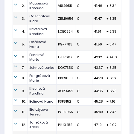
Matoušová
2.
VRL9955
C
41:46
+ 3:34
Kateřina
Odehnalová
3.
ZBM9956
C
41:47
+ 3:35
Klára
Nevěřilová
4.
LCE0254
R
41:51
+ 3:39
Kateřina
Lošťáková
5.
PGP7763
C
41:59
+ 3:47
Ivana
Fenclová
6.
LPU7667
R
42:12
+ 4:00
Marta
7.
Johnová Lenka
DOK7350
C
43:37
+ 5:25
Pangrácová
8.
DKP9053
C
44:28
+ 6:16
Marie
Klechová
9.
AOP0452
C
44:35
+ 6:23
Karolína
10.
Bolinová Hana
FSP8152
C
45:28
+ 7:16
Bialožytová
11.
PGP9055
C
45:49
+ 7:37
Tereza
Janečková
12.
PLU0452
C
47:19
+ 9:07
Adéla