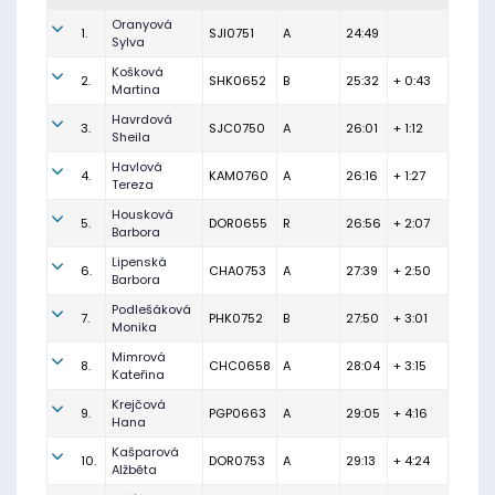
Oranyová
1.
SJI0751
A
24:49
Sylva
Košková
2.
SHK0652
B
25:32
+ 0:43
Martina
Havrdová
3.
SJC0750
A
26:01
+ 1:12
Sheila
Havlová
4.
KAM0760
A
26:16
+ 1:27
Tereza
Housková
5.
DOR0655
R
26:56
+ 2:07
Barbora
Lipenská
6.
CHA0753
A
27:39
+ 2:50
Barbora
Podlešáková
7.
PHK0752
B
27:50
+ 3:01
Monika
Mimrová
8.
CHC0658
A
28:04
+ 3:15
Kateřina
Krejčová
9.
PGP0663
A
29:05
+ 4:16
Hana
Kašparová
10.
DOR0753
A
29:13
+ 4:24
Alžběta