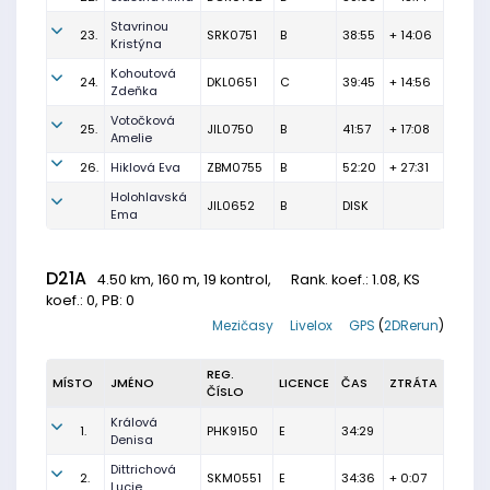
Stavrinou
23.
SRK0751
B
38:55
+ 14:06
Kristýna
Kohoutová
24.
DKL0651
C
39:45
+ 14:56
Zdeňka
Votočková
25.
JIL0750
B
41:57
+ 17:08
Amelie
26.
Hiklová Eva
ZBM0755
B
52:20
+ 27:31
Holohlavská
JIL0652
B
DISK
Ema
D21A
4.50 km, 160 m, 19 kontrol,
Rank. koef.
: 1.08, KS
koef.: 0, PB: 0
Mezičasy
Livelox
GPS
(
2DRerun
)
REG.
MÍSTO
JMÉNO
LICENCE
ČAS
ZTRÁTA
ČÍSLO
Králová
1.
PHK9150
E
34:29
Denisa
Dittrichová
2.
SKM0551
E
34:36
+ 0:07
Lucie