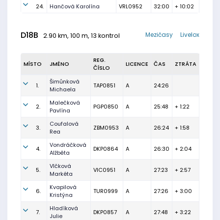
24.
Hančová Karolína
VRL0952
32:00
+ 10:02
D18B
Mezičasy
Livelox
2.90 km, 100 m, 13 kontrol
REG.
MÍSTO
JMÉNO
LICENCE
ČAS
ZTRÁTA
ČÍSLO
Šimůnková
1.
TAP0851
A
24:26
Michaela
Malečková
2.
PGP0850
A
25:48
+ 1:22
Pavlína
Coufalová
3.
ZBM0953
A
26:24
+ 1:58
Rea
Vondráčková
4.
DKP0864
A
26:30
+ 2:04
Alžběta
Vlčková
5.
VIC0951
A
27:23
+ 2:57
Markéta
Kvapilová
6.
TUR0999
A
27:26
+ 3:00
Kristýna
Hladíková
7.
DKP0857
A
27:48
+ 3:22
Julie