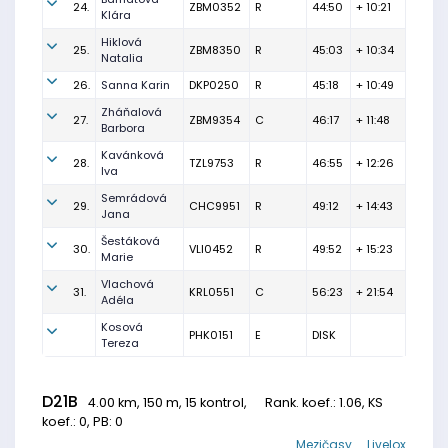
24.
ZBM0352
R
44:50
+ 10:21
Klára
Hiklová
25.
ZBM8350
R
45:03
+ 10:34
Natalia
26.
Sanna Karin
DKP0250
R
45:18
+ 10:49
Zháňalová
27.
ZBM9354
C
46:17
+ 11:48
Barbora
Kavánková
28.
TZL9753
R
46:55
+ 12:26
Iva
Semrádová
29.
CHC9951
R
49:12
+ 14:43
Jana
Šestáková
30.
VLI0452
R
49:52
+ 15:23
Marie
Vlachová
31.
KRL0551
C
56:23
+ 21:54
Adéla
Kosová
PHK0151
E
DISK
Tereza
D21B
4.00 km, 150 m, 15 kontrol,
Rank. koef.
: 1.06, KS
koef.: 0, PB: 0
Mezičasy
Livelox