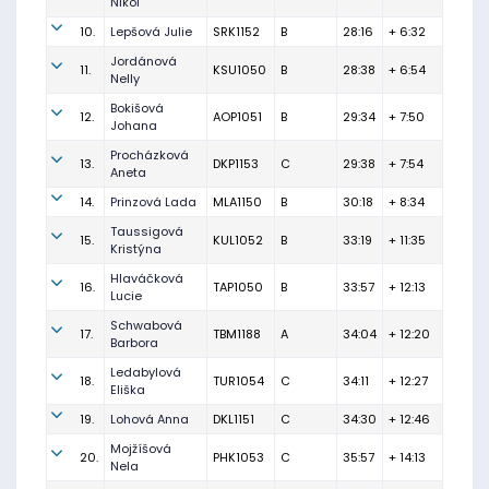
Nikol
10.
Lepšová Julie
SRK1152
B
28:16
+ 6:32
Jordánová
11.
KSU1050
B
28:38
+ 6:54
Nelly
Bokišová
12.
AOP1051
B
29:34
+ 7:50
Johana
Procházková
13.
DKP1153
C
29:38
+ 7:54
Aneta
14.
Prinzová Lada
MLA1150
B
30:18
+ 8:34
Taussigová
15.
KUL1052
B
33:19
+ 11:35
Kristýna
Hlaváčková
16.
TAP1050
B
33:57
+ 12:13
Lucie
Schwabová
17.
TBM1188
A
34:04
+ 12:20
Barbora
Ledabylová
18.
TUR1054
C
34:11
+ 12:27
Eliška
19.
Lohová Anna
DKL1151
C
34:30
+ 12:46
Mojžíšová
20.
PHK1053
C
35:57
+ 14:13
Nela