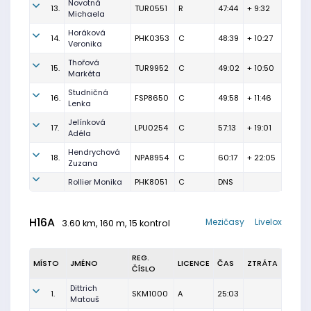
Novotná
13.
TUR0551
R
47:44
+ 9:32
Michaela
Horáková
14.
PHK0353
C
48:39
+ 10:27
Veronika
Thořová
15.
TUR9952
C
49:02
+ 10:50
Markéta
Studničná
16.
FSP8650
C
49:58
+ 11:46
Lenka
Jelínková
17.
LPU0254
C
57:13
+ 19:01
Adéla
Hendrychová
18.
NPA8954
C
60:17
+ 22:05
Zuzana
Rollier Monika
PHK8051
C
DNS
H16A
Mezičasy
Livelox
3.60 km, 160 m, 15 kontrol
REG.
MÍSTO
JMÉNO
LICENCE
ČAS
ZTRÁTA
ČÍSLO
Dittrich
1.
SKM1000
A
25:03
Matouš