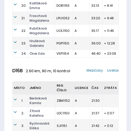
Košťáková
20.
DOR1155
A
32:13
+ 8:41
Emma
Froschová
21.
LPU1052
A
33:20
+ 9:48
Magdalena
Kubíčková
22.
UOL1150
A
35:17
+ 11:45
Magdalena
Hrušková
23.
PGP1150
A
36:00
+ 12:28
Gabriela
24.
Öner Eda
VSP1154
A
46:40
+ 23:08
D16B
Mezičasy
Livelox
2.60 km, 90 m, 10 kontrol
REG.
MÍSTO
JMÉNO
LICENCE
ČAS
ZTRÁTA
ČÍSLO
Beránková
1.
ZBM1152
A
21:30
Kamila
Zítová
2.
LDC1150
A
21:37
+ 0:07
Kateřina
Rychnovská
3.
SJI1151
A
21:42
+ 0:12
Eliška