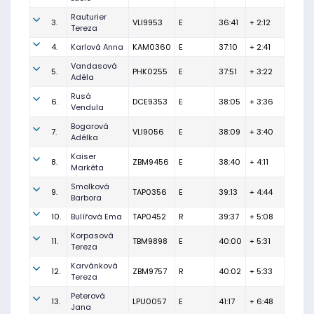
Rauturier
3.
VLI9953
E
36:41
+ 2:12
Tereza
4.
Karlová Anna
KAM0360
E
37:10
+ 2:41
Vandasová
5.
PHK0255
E
37:51
+ 3:22
Adéla
Rusá
6.
DCE9353
E
38:05
+ 3:36
Vendula
Bogarová
7.
VLI9056
E
38:09
+ 3:40
Adélka
Kaiser
8.
ZBM9456
E
38:40
+ 4:11
Markéta
Smolková
9.
TAP0356
E
39:13
+ 4:44
Barbora
10.
Bulířová Ema
TAP0452
R
39:37
+ 5:08
Korpasová
11.
TBM9898
E
40:00
+ 5:31
Tereza
Karvánková
12.
ZBM9757
R
40:02
+ 5:33
Tereza
Peterová
13.
LPU0057
E
41:17
+ 6:48
Jana