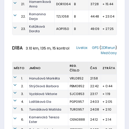
Hamerníková
21.
DOR1064
B
37:28
+ 15:44
Anna
Romanina
22.
TZL1058
B
44:48
+ 23:04
Darja
Kotůlková
23.
AOP1150
B
49:09
+ 27:25
Dorota
D18A
Livelox
GPS
(
2DRerun
)
3.10 km, 135 m, 15 kontrol
Mezičasy
REG.
MÍSTO
JMÉNO
ČAS
ZTRÁTA
ČÍSLO
1.
Hanušová Markéta
VRL0852
21:58
2.
Strýčková Barbora
PBM0852
22:42
+ 0:44
3.
Vyziblová Viktorie
SJC0853
23:17
+ 1:19
4.
Lošťáková Ela
PGP0957
24:03
+ 2:05
5.
Tomášková Matilda
TUR0957
24:08
+ 2:10
Kamenická Tereza
6.
OSN0888
24:12
+ 2:14
Ester