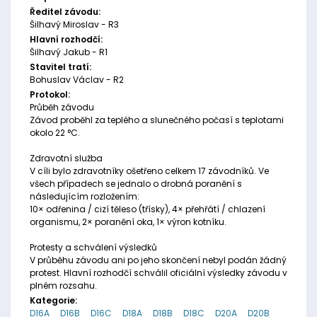
Ředitel závodu:
Šilhavý Miroslav - R3
Hlavní rozhodčí:
Šilhavý Jakub - R1
Stavitel tratí:
Bohuslav Václav - R2
Protokol:
Průběh závodu
Závod proběhl za teplého a slunečného počasí s teplotami
okolo 22 °C.
Zdravotní služba
V cíli bylo zdravotníky ošetřeno celkem 17 závodníků. Ve
všech případech se jednalo o drobná poranění s
následujícím rozložením:
10× odřenina / cizí těleso (třísky), 4× přehřátí / chlazení
organismu, 2× poranění oka, 1× výron kotníku.
Protesty a schválení výsledků
V průběhu závodu ani po jeho skončení nebyl podán žádný
protest. Hlavní rozhodčí schválil oficiální výsledky závodu v
plném rozsahu.
Kategorie:
D16A
D16B
D16C
D18A
D18B
D18C
D20A
D20B