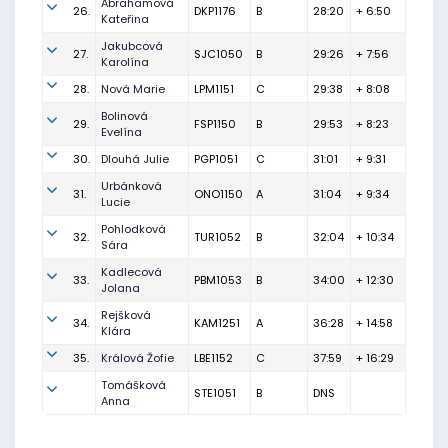
Abrahamová
26.
DKP1176
B
28:20
+ 6:50
Kateřina
Jakubcová
27.
SJC1050
B
29:26
+ 7:56
Karolína
28.
Nová Marie
LPM1151
C
29:38
+ 8:08
Bolinová
29.
FSP1150
B
29:53
+ 8:23
Evelína
30.
Dlouhá Julie
PGP1051
C
31:01
+ 9:31
Urbánková
31.
ONO1150
A
31:04
+ 9:34
Lucie
Pohlodková
32.
TUR1052
B
32:04
+ 10:34
Sára
Kadlecová
33.
PBM1053
B
34:00
+ 12:30
Jolana
Rejšková
34.
KAM1251
A
36:28
+ 14:58
Klára
35.
Králová Žofie
LBE1152
C
37:59
+ 16:29
Tomášková
STE1051
B
DNS
Anna