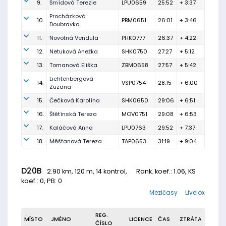
9.
Šmídová Terezie
LPU0659
25:52
+ 3:37
Procházková
10.
PBM0651
26:01
+ 3:46
Doubravka
11.
Novotná Vendula
PHK0777
26:37
+ 4:22
12.
Netuková Anežka
SHK0750
27:27
+ 5:12
13.
Tomanová Eliška
ZBM0658
27:57
+ 5:42
Lichtenbergová
14.
VSP0754
28:15
+ 6:00
Zuzana
15.
Čečková Karolína
SHK0650
29:06
+ 6:51
16.
Štětínská Tereza
MOV0751
29:08
+ 6:53
17.
Kaláčová Anna
LPU0763
29:52
+ 7:37
18.
Měšťanová Tereza
TAP0653
31:19
+ 9:04
D20B
2.90 km, 120 m, 14 kontrol,
Rank. koef.
: 1.06, KS
koef.: 0, PB: 0
Mezičasy
Livelox
REG.
MÍSTO
JMÉNO
LICENCE
ČAS
ZTRÁTA
ČÍSLO