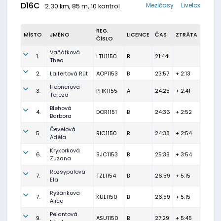
D16C
Mezičasy
Livelox
2.30 km, 85 m, 10 kontrol
REG.
MÍSTO
JMÉNO
LICENCE
ČAS
ZTRÁTA
ČÍSLO
Vaňátková
1.
LTU1150
B
21:44
Thea
2.
Laifertová Rút
AOP1153
B
23:57
+ 2:13
Hepnerová
3.
PHK1155
A
24:25
+ 2:41
Tereza
Blehová
4.
DOR1151
B
24:36
+ 2:52
Barbora
Čevelová
5.
RIC1150
B
24:38
+ 2:54
Adéla
Krykorková
6.
SJC1153
B
25:38
+ 3:54
Zuzana
Rozsypalová
7.
TZL1154
B
26:59
+ 5:15
Ela
Ryšánková
7.
KUL1150
B
26:59
+ 5:15
Alice
Pelantová
9.
ASU1150
B
27:29
+ 5:45