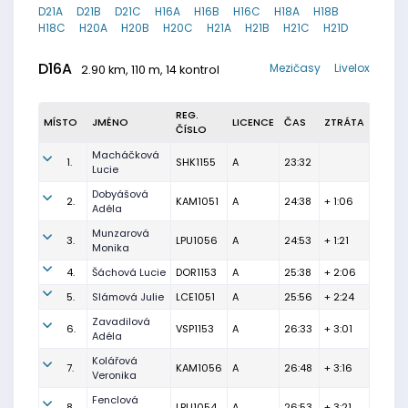
D21A
D21B
D21C
H16A
H16B
H16C
H18A
H18B
H18C
H20A
H20B
H20C
H21A
H21B
H21C
H21D
D16A
Mezičasy
Livelox
2.90 km, 110 m, 14 kontrol
REG.
MÍSTO
JMÉNO
LICENCE
ČAS
ZTRÁTA
ČÍSLO
Macháčková
1.
SHK1155
A
23:32
Lucie
Dobyášová
2.
KAM1051
A
24:38
+ 1:06
Adéla
Munzarová
3.
LPU1056
A
24:53
+ 1:21
Monika
4.
Šáchová Lucie
DOR1153
A
25:38
+ 2:06
5.
Slámová Julie
LCE1051
A
25:56
+ 2:24
Zavadilová
6.
VSP1153
A
26:33
+ 3:01
Adéla
Kolářová
7.
KAM1056
A
26:48
+ 3:16
Veronika
Fenclová
8.
LPU1054
A
26:53
+ 3:21