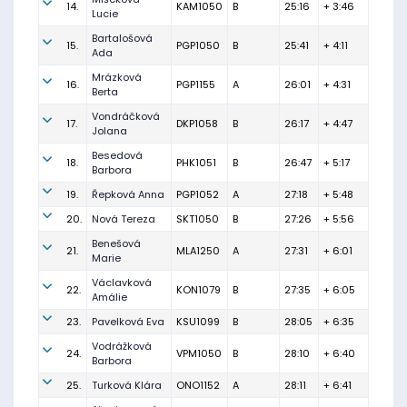
14.
KAM1050
B
25:16
+ 3:46
Lucie
Bartalošová
15.
PGP1050
B
25:41
+ 4:11
Ada
Mrázková
16.
PGP1155
A
26:01
+ 4:31
Berta
Vondráčková
17.
DKP1058
B
26:17
+ 4:47
Jolana
Besedová
18.
PHK1051
B
26:47
+ 5:17
Barbora
19.
Řepková Anna
PGP1052
A
27:18
+ 5:48
20.
Nová Tereza
SKT1050
B
27:26
+ 5:56
Benešová
21.
MLA1250
A
27:31
+ 6:01
Marie
Václavková
22.
KON1079
B
27:35
+ 6:05
Amálie
23.
Pavelková Eva
KSU1099
B
28:05
+ 6:35
Vodrážková
24.
VPM1050
B
28:10
+ 6:40
Barbora
25.
Turková Klára
ONO1152
A
28:11
+ 6:41