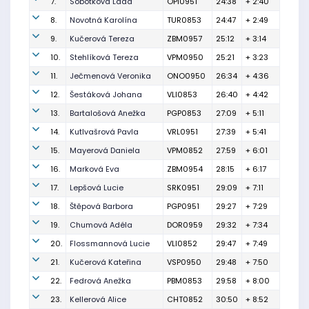
7.
Sobotková Lada
OPI0951
24:38
+ 2:40
8.
Novotná Karolína
TUR0853
24:47
+ 2:49
9.
Kučerová Tereza
ZBM0957
25:12
+ 3:14
10.
Stehlíková Tereza
VPM0950
25:21
+ 3:23
11.
Ječmenová Veronika
ONO0950
26:34
+ 4:36
12.
Šestáková Johana
VLI0853
26:40
+ 4:42
13.
Bartalošová Anežka
PGP0853
27:09
+ 5:11
14.
Kutlvašrová Pavla
VRL0951
27:39
+ 5:41
15.
Mayerová Daniela
VPM0852
27:59
+ 6:01
16.
Marková Eva
ZBM0954
28:15
+ 6:17
17.
Lepšová Lucie
SRK0951
29:09
+ 7:11
18.
Štěpová Barbora
PGP0951
29:27
+ 7:29
19.
Chumová Adéla
DOR0959
29:32
+ 7:34
20.
Flossmannová Lucie
VLI0852
29:47
+ 7:49
21.
Kučerová Kateřina
VSP0950
29:48
+ 7:50
22.
Fedrová Anežka
PBM0853
29:58
+ 8:00
23.
Kellerová Alice
CHT0852
30:50
+ 8:52