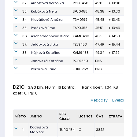
32.
Arnoštová Veronika
PGP0456
45:05
+ 13:00
33.
Kubáková Nela
LPU0458
45:35
+ 13:30
34.
Hlaváčová Anežka
TBM0199
45:48
+ 13:43
35.
Pračková Ema
TAP0458
45:51
+ 13:46
36.
Aschermannová Klára
KAM0463
46:58
+ 14:53
37.
Jeřábková Jitka
TZL9453
47:49
+ 15:44
38.
Hájková Kateřina
KAM9488
49:34
+ 17:29
Janovská Kateřina
PGP9850
DNS
Pekařová Jana
TUR0252
DNS
D21C
3.90 km, 140 m, 16 kontrol,
Rank. koef.
: 1.04, KS
koef.: 0, PB: 0
Mezičasy
Livelox
REG.
MÍSTO
JMÉNO
LICENCE
ČAS
ZTRÁTA
ČÍSLO
Kodejšová
1.
TUR0454
C
38:12
Markéta