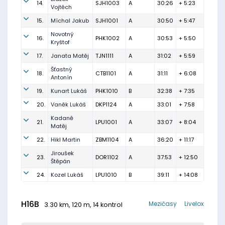
14.
SJH1003
A
30:26
+ 5:23
Vojtěch
15.
Míchal Jakub
SJH1001
A
30:50
+ 5:47
Novotný
16.
PHK1002
A
30:53
+ 5:50
Kryštof
17.
Janata Matěj
TJN1111
A
31:02
+ 5:59
Šťastný
18.
CTB1101
A
31:11
+ 6:08
Antonín
19.
Kunart Lukáš
PHK1010
B
32:38
+ 7:35
20.
Vaněk Lukáš
DKP1124
A
33:01
+ 7:58
Kadaně
21.
LPU1001
A
33:07
+ 8:04
Matěj
22.
Hikl Martin
ZBM1104
A
36:20
+ 11:17
Jiroušek
23.
DOR1102
A
37:53
+ 12:50
Štěpán
24.
Kozel Lukáš
LPU1010
B
39:11
+ 14:08
H16B
Mezičasy
Livelox
3.30 km, 120 m, 14 kontrol