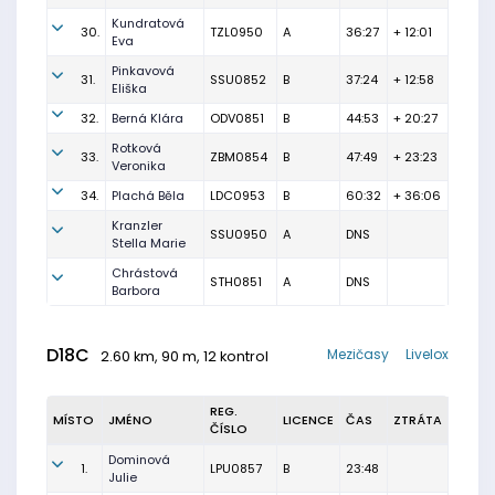
Kundratová
30.
TZL0950
A
36:27
+ 12:01
Eva
Pinkavová
31.
SSU0852
B
37:24
+ 12:58
Eliška
32.
Berná Klára
ODV0851
B
44:53
+ 20:27
Rotková
33.
ZBM0854
B
47:49
+ 23:23
Veronika
34.
Plachá Běla
LDC0953
B
60:32
+ 36:06
Kranzler
SSU0950
A
DNS
Stella Marie
Chrástová
STH0851
A
DNS
Barbora
D18C
Mezičasy
Livelox
2.60 km, 90 m, 12 kontrol
REG.
MÍSTO
JMÉNO
LICENCE
ČAS
ZTRÁTA
ČÍSLO
Dominová
1.
LPU0857
B
23:48
Julie