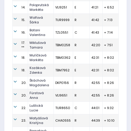
Poloprutská
14.
VLI9251
E
41:21
+ 6:52
Markéta
Wolfová
15.
TUR9999
R
41:42
+ 7:13
Šárka
Batani
16.
TZL0551
C
41:43
+ 7:14
Valentina
17.
Miklušová
TBM0258
R
42:20
+ 7:51
**
Tamara
Mulíčková
18.
TBM0362
E
42:31
+ 8:02
Markéta
Kozáková
18.
TBM7952
E
42:31
+ 8:02
Zdenka
Škáchová
20.
DKP0156
R
42:55
+ 8:26
Magdalena
Fürstová
20.
VLI9651
R
42:55
+ 8:26
Anna
Luštická
22.
TUR8650
C
44:01
+ 9:32
Lucie
Matyášová
23.
CHA0555
R
44:39
+ 10:10
Kristýna
Barnatová