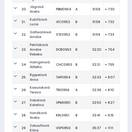
Jágrová
20.
PBM0954
A
31:56
+ 7:30
Aneta
Kubíčková
21.
VIC0952
B
31:58
+ 7:32
Lucie
Gottwaldová
22.
STE0952
B
31:59
+ 7:33
Amálie
Petriláková
23.
Amálie
DOR0953
B
32:20
+ 7:54
Rebeka
Holingerová
24.
CHC0953
B
32:21
+ 7:55
Alžběta
Ryppelová
25.
TAP0954
B
32:33
+ 8:07
Anna
Kawuloková
26.
TRI0956
A
32:36
+ 8:10
Tereza
Sobotová
27.
VPM0851
B
32:53
+ 8:27
Kateřina
Hanáková
28.
KRL0951
B
33:41
+ 9:15
Aneta
Zakouřilová
29.
VSP0850
B
35:37
+ 11:11
Klára