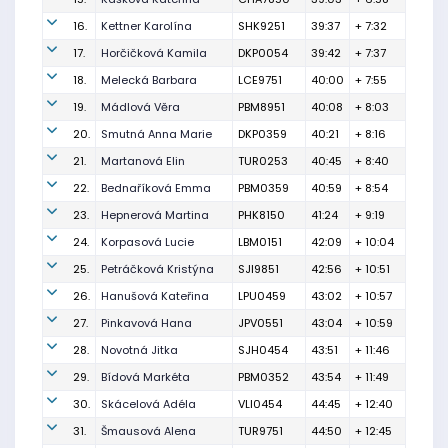
16.
Kettner Karolína
SHK9251
39:37
+ 7:32
17.
Horčičková Kamila
DKP0054
39:42
+ 7:37
18.
Melecká Barbara
LCE9751
40:00
+ 7:55
19.
Mádlová Věra
PBM8951
40:08
+ 8:03
20.
Smutná Anna Marie
DKP0359
40:21
+ 8:16
21.
Martanová Elin
TUR0253
40:45
+ 8:40
22.
Bednaříková Emma
PBM0359
40:59
+ 8:54
23.
Hepnerová Martina
PHK8150
41:24
+ 9:19
24.
Korpasová Lucie
LBM0151
42:09
+ 10:04
25.
Petráčková Kristýna
SJI9851
42:56
+ 10:51
26.
Hanušová Kateřina
LPU0459
43:02
+ 10:57
27.
Pinkavová Hana
JPV0551
43:04
+ 10:59
28.
Novotná Jitka
SJH0454
43:51
+ 11:46
29.
Bídová Markéta
PBM0352
43:54
+ 11:49
30.
Skácelová Adéla
VLI0454
44:45
+ 12:40
31.
Šmausová Alena
TUR9751
44:50
+ 12:45