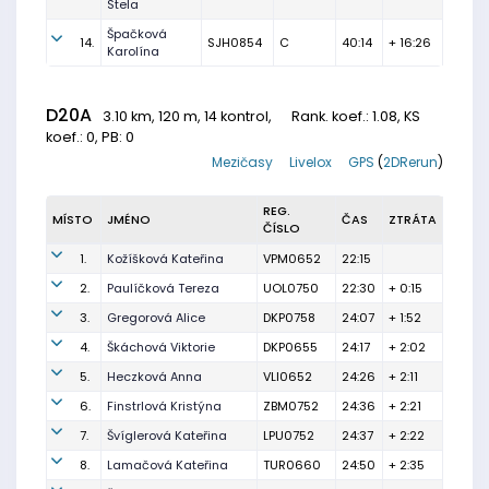
Stela
Špačková
14.
SJH0854
C
40:14
+ 16:26
Karolína
D20A
3.10 km, 120 m, 14 kontrol,
Rank. koef.
: 1.08, KS
koef.: 0, PB: 0
Mezičasy
Livelox
GPS
(
2DRerun
)
REG.
MÍSTO
JMÉNO
ČAS
ZTRÁTA
ČÍSLO
1.
Kožíšková Kateřina
VPM0652
22:15
2.
Paulíčková Tereza
UOL0750
22:30
+ 0:15
3.
Gregorová Alice
DKP0758
24:07
+ 1:52
4.
Škáchová Viktorie
DKP0655
24:17
+ 2:02
5.
Heczková Anna
VLI0652
24:26
+ 2:11
6.
Finstrlová Kristýna
ZBM0752
24:36
+ 2:21
7.
Švíglerová Kateřina
LPU0752
24:37
+ 2:22
8.
Lamačová Kateřina
TUR0660
24:50
+ 2:35