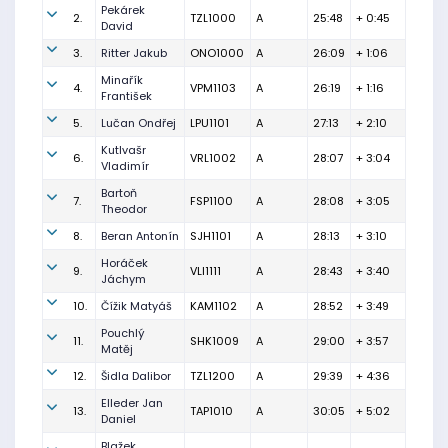
Pekárek
2.
TZL1000
A
25:48
+ 0:45
David
3.
Ritter Jakub
ONO1000
A
26:09
+ 1:06
Minařík
4.
VPM1103
A
26:19
+ 1:16
František
5.
Lučan Ondřej
LPU1101
A
27:13
+ 2:10
Kutlvašr
6.
VRL1002
A
28:07
+ 3:04
Vladimír
Bartoň
7.
FSP1100
A
28:08
+ 3:05
Theodor
8.
Beran Antonín
SJH1101
A
28:13
+ 3:10
Horáček
9.
VLI1111
A
28:43
+ 3:40
Jáchym
10.
Čížik Matyáš
KAM1102
A
28:52
+ 3:49
Pouchlý
11.
SHK1009
A
29:00
+ 3:57
Matěj
12.
Šidla Dalibor
TZL1200
A
29:39
+ 4:36
Elleder Jan
13.
TAP1010
A
30:05
+ 5:02
Daniel
Blažek