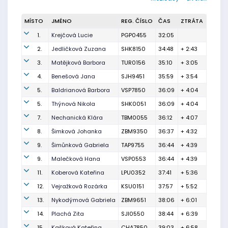
MÍSTO
JMÉNO
REG. ČÍSLO
ČAS
ZTRÁTA
1.
Krejčová Lucie
PGP0455
32:05
2.
Jedličková Zuzana
SHK8150
34:48
+ 2:43
3.
Matějková Barbora
TUR0156
35:10
+ 3:05
4.
Benešová Jana
SJH9451
35:59
+ 3:54
5.
Baldrianová Barbora
VSP7850
36:09
+ 4:04
5.
Thýnová Nikola
SHK0051
36:09
+ 4:04
7.
Nechanická Klára
TBM0055
36:12
+ 4:07
8.
Šimková Johanka
ZBM9350
36:37
+ 4:32
9.
Šimůnková Gabriela
TAP9755
36:44
+ 4:39
9.
Malečková Hana
VSP0553
36:44
+ 4:39
11.
Koberová Kateřina
LPU0352
37:41
+ 5:36
12.
Vejražková Rozárka
KSU0151
37:57
+ 5:52
13.
Nykodýmová Gabriela
ZBM9651
38:06
+ 6:01
14.
Plachá Zita
SJI0550
38:44
+ 6:39
15.
Kašková Kateřina
CHA7850
39:03
+ 6:58