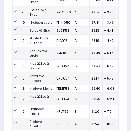
Hana
Coufalová
9.
ZBM1050
A
27:15
+ 3:43
Thea
10.
Hrušová Lucie
PHK1050
A
27:18
+ 3:46
11.
Šolcová Elsa
SJC1152
A
28:13
+ 4:41
Havlíčková
12.
RIC1051
A
28:19
+ 4:47
Zuzana
Jedličková
13.
SHK1050
A
28:49
+ 5:17
Lucie
Klusáčková
14.
CTB1152
A
29:09
+ 5:37
Dorota
Vrbatová
15.
VRL1054
A
29:17
+ 5:45
Barbora
16.
Králová Marie
PBM1153
A
29:40
+ 6:08
Klusáčková
17.
CTB1153
A
29:56
+ 6:24
Johana
Houbová
18.
KRL1152
B
31:26
+ 7:54
Eliška
Rodová
19.
VSP1152
A
31:54
+ 8:22
Anežka