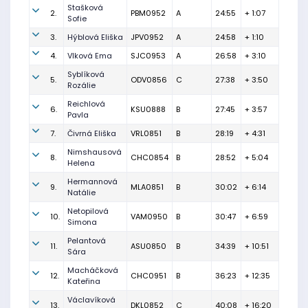
Stašková
2.
PBM0952
A
24:55
+ 1:07
Sofie
3.
Hýblová Eliška
JPV0952
A
24:58
+ 1:10
4.
Vlková Ema
SJC0953
A
26:58
+ 3:10
Syblíková
5.
ODV0856
C
27:38
+ 3:50
Rozálie
Reichlová
6.
KSU0888
B
27:45
+ 3:57
Pavla
7.
Čivrná Eliška
VRL0851
B
28:19
+ 4:31
Nimshausová
8.
CHC0854
B
28:52
+ 5:04
Helena
Hermannová
9.
MLA0851
B
30:02
+ 6:14
Natálie
Netopilová
10.
VAM0950
B
30:47
+ 6:59
Simona
Pelantová
11.
ASU0850
B
34:39
+ 10:51
Sára
Macháčková
12.
CHC0951
B
36:23
+ 12:35
Kateřina
Václavíková
13.
DKL0852
C
40:08
+ 16:20