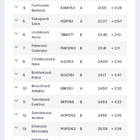
Fuchsová
4.
KAM1153
A
21:59
+ 0:29
Barbora
Súkupová
5.
PGP1151
A
22:27
+ 0:57
Sára
Urválková
6.
TBM1177
B
23:40
+ 2:10
Anna
Peterová
7.
PHK1060
B
23:41
+ 2:11
Gabriela
Chotěnovská
8.
HJL1153
B
24:00
+ 2:30
Nela
Brotánková
9.
ROU1151
B
24:17
+ 2:47
Klára
Broschová
10.
RBK1151
A
24:50
+ 3:20
Alžběta
Tomešová
11.
DKP1168
B
24:53
+ 3:23
Evelína
Šamárková
12.
AOP1052
B
24:55
+ 3:25
Amélie
Ehlerová
13.
PGP1063
B
25:09
+ 3:39
Michaela
Mišeková