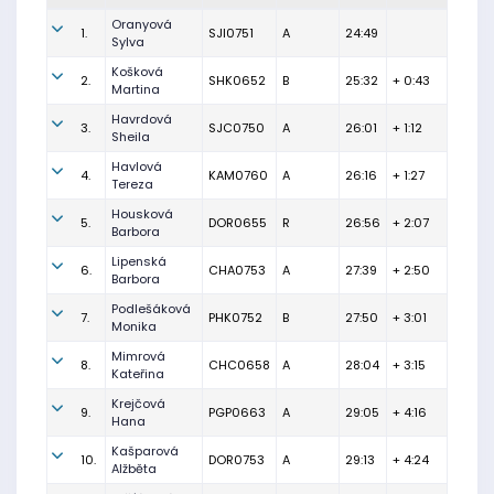
Oranyová
1.
SJI0751
A
24:49
Sylva
Košková
2.
SHK0652
B
25:32
+ 0:43
Martina
Havrdová
3.
SJC0750
A
26:01
+ 1:12
Sheila
Havlová
4.
KAM0760
A
26:16
+ 1:27
Tereza
Housková
5.
DOR0655
R
26:56
+ 2:07
Barbora
Lipenská
6.
CHA0753
A
27:39
+ 2:50
Barbora
Podlešáková
7.
PHK0752
B
27:50
+ 3:01
Monika
Mimrová
8.
CHC0658
A
28:04
+ 3:15
Kateřina
Krejčová
9.
PGP0663
A
29:05
+ 4:16
Hana
Kašparová
10.
DOR0753
A
29:13
+ 4:24
Alžběta