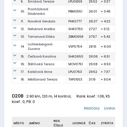
9.
Šmídová Terezie
LPU0659
25:52
+ 3:37
Procházková
10.
PBM0651
26:01
+ 3:46
Doubravka
11.
Novotná Vendula
PHK0777
26:37
+ 4:22
12.
Netuková Anežka
SHK0750
27:27
+ 5:12
13.
Tomanová Eliška
ZBM0658
27:57
+ 5:42
Lichtenbergová
14.
VSP0754
28:15
+ 6:00
Zuzana
15.
Čečková Karolína
SHK0650
29:06
+ 6:51
16.
Štětínská Tereza
MOV0751
29:08
+ 6:53
17.
Kaláčová Anna
LPU0763
29:52
+ 7:37
18.
Měšťanová Tereza
TAP0653
31:19
+ 9:04
D20B
2.90 km, 120 m, 14 kontrol,
Rank. koef.
: 1.06, KS
koef.: 0, PB: 0
Mezičasy
Livelox
REG.
MÍSTO
JMÉNO
LICENCE
ČAS
ZTRÁTA
ČÍSLO