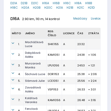
D21A
D21B
D21C
H16A
H16B
H16C
H18A
H18B
H18C
H20A
H20B
H20C
H21A
H21B
H21C
H21D
D16A
Mezičasy
Livelox
2.90 km, 110 m, 14 kontrol
REG.
MÍSTO
JMÉNO
LICENCE
ČAS
ZTRÁTA
ČÍSLO
Macháčková
1.
SHK1155
A
23:32
Lucie
Dobyášová
2.
KAM1051
A
24:38
+ 1:06
Adéla
Munzarová
3.
LPU1056
A
24:53
+ 1:21
Monika
4.
Šáchová Lucie
DOR1153
A
25:38
+ 2:06
5.
Slámová Julie
LCE1051
A
25:56
+ 2:24
Zavadilová
6.
VSP1153
A
26:33
+ 3:01
Adéla
Kolářová
7.
KAM1056
A
26:48
+ 3:16
Veronika
Fenclová
8.
LPU1054
A
26:53
+ 3:21