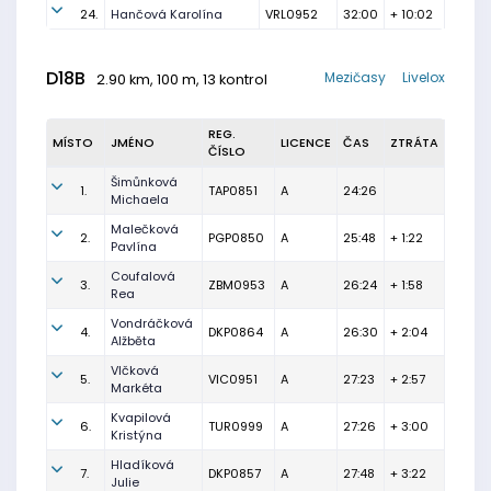
24.
Hančová Karolína
VRL0952
32:00
+ 10:02
D18B
Mezičasy
Livelox
2.90 km, 100 m, 13 kontrol
REG.
MÍSTO
JMÉNO
LICENCE
ČAS
ZTRÁTA
ČÍSLO
Šimůnková
1.
TAP0851
A
24:26
Michaela
Malečková
2.
PGP0850
A
25:48
+ 1:22
Pavlína
Coufalová
3.
ZBM0953
A
26:24
+ 1:58
Rea
Vondráčková
4.
DKP0864
A
26:30
+ 2:04
Alžběta
Vlčková
5.
VIC0951
A
27:23
+ 2:57
Markéta
Kvapilová
6.
TUR0999
A
27:26
+ 3:00
Kristýna
Hladíková
7.
DKP0857
A
27:48
+ 3:22
Julie