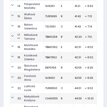
Poloprutská
14.
VLI9251
E
41:21
+ 6:52
Markéta
Wolfová
15.
TUR9999
R
41:42
+ 7:13
Šárka
Batani
16.
TZL0551
C
41:43
+ 7:14
Valentina
17.
Miklušová
TBM0258
R
42:20
+ 7:51
**
Tamara
Mulíčková
18.
TBM0362
E
42:31
+ 8:02
Markéta
Kozáková
18.
TBM7952
E
42:31
+ 8:02
Zdenka
Škáchová
20.
DKP0156
R
42:55
+ 8:26
Magdalena
Fürstová
20.
VLI9651
R
42:55
+ 8:26
Anna
Luštická
22.
TUR8650
C
44:01
+ 9:32
Lucie
Matyášová
23.
CHA0555
R
44:39
+ 10:10
Kristýna
Barnatová