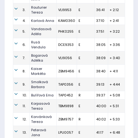
Rauturier
3.
VLI9953
E
36:41
+ 2:12
Tereza
4.
Karlová Anna
KAM0360
E
37:10
+ 2:41
Vandasová
5.
PHK0255
E
37:51
+ 3:22
Adéla
Rusá
6.
DCE9353
E
38:05
+ 3:36
Vendula
Bogarová
7.
VLI9056
E
38:09
+ 3:40
Adélka
Kaiser
8.
ZBM9456
E
38:40
+ 4:11
Markéta
Smolková
9.
TAP0356
E
39:13
+ 4:44
Barbora
10.
Bulířová Ema
TAP0452
R
39:37
+ 5:08
Korpasová
11.
TBM9898
E
40:00
+ 5:31
Tereza
Karvánková
12.
ZBM9757
R
40:02
+ 5:33
Tereza
Peterová
13.
LPU0057
E
41:17
+ 6:48
Jana