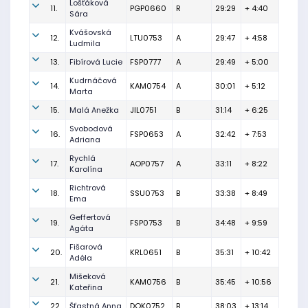
Lošťáková
11.
PGP0660
R
29:29
+ 4:40
Sára
Kvášovská
12.
LTU0753
A
29:47
+ 4:58
Ludmila
13.
Fibírová Lucie
FSP0777
A
29:49
+ 5:00
Kudrnáčová
14.
KAM0754
A
30:01
+ 5:12
Marta
15.
Malá Anežka
JIL0751
B
31:14
+ 6:25
Svobodová
16.
FSP0653
A
32:42
+ 7:53
Adriana
Rychlá
17.
AOP0757
A
33:11
+ 8:22
Karolína
Richtrová
18.
SSU0753
B
33:38
+ 8:49
Ema
Geffertová
19.
FSP0753
B
34:48
+ 9:59
Agáta
Fišarová
20.
KRL0651
B
35:31
+ 10:42
Adéla
Mišeková
21.
KAM0756
B
35:45
+ 10:56
Kateřina
22.
Šťastná Anna
DOK0752
B
38:03
+ 13:14