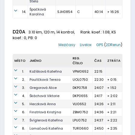
Stela
Špačková
14.
SJH0854
C
40:14
+ 16:26
Karolína
D20A
3.10 km, 120 m, 14 kontrol,
Rank. koef.
: 1.08, KS
koef.: 0, PB: 0
Mezičasy
Livelox
GPS
(
2DRerun
)
REG.
MÍSTO
JMÉNO
ČAS
ZTRÁTA
ČÍSLO
1.
Kožíšková Kateřina
VPM0652
22:15
2.
Paulíčková Tereza
UOL0750
22:30
+ 0:15
3.
Gregorová Alice
DKP0758
24:07
+ 1:52
4.
Škáchová Viktorie
DKP0655
24:17
+ 2:02
5.
Heczková Anna
VLI0652
24:26
+ 2:11
6.
Finstrlová Kristýna
ZBM0752
24:36
+ 2:21
7.
Švíglerová Kateřina
LPU0752
24:37
+ 2:22
8.
Lamačová Kateřina
TUR0660
24:50
+ 2:35