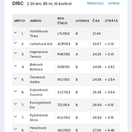
D16C
Mezičasy
Livelox
2.30 km, 85 m, 10 kontrol
REG.
MÍSTO
JMÉNO
LICENCE
ČAS
ZTRÁTA
ČÍSLO
Vaňátková
1.
LTU1150
B
21:44
Thea
2.
Laifertová Rút
AOP1153
B
23:57
+ 2:13
Hepnerová
3.
PHK1155
A
24:25
+ 2:41
Tereza
Blehová
4.
DOR1151
B
24:36
+ 2:52
Barbora
Čevelová
5.
RIC1150
B
24:38
+ 2:54
Adéla
Krykorková
6.
SJC1153
B
25:38
+ 3:54
Zuzana
Rozsypalová
7.
TZL1154
B
26:59
+ 5:15
Ela
Ryšánková
7.
KUL1150
B
26:59
+ 5:15
Alice
Pelantová
9.
ASU1150
B
27:29
+ 5:45