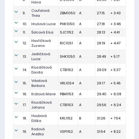
Hana
Coufalová
9.
ZBM1050
A
27:15
+ 3:43
Thea
10.
Hrušová Lucie
PHK1050
A
27:18
+ 3:46
11.
Šolcová Elsa
SJC1152
A
28:13
+ 4:41
Havlíčková
12.
RIC1051
A
28:19
+ 4:47
Zuzana
Jedličková
13.
SHK1050
A
28:49
+ 5:17
Lucie
Klusáčková
14.
CTB1152
A
29:09
+ 5:37
Dorota
Vrbatová
15.
VRL1054
A
29:17
+ 5:45
Barbora
16.
Králová Marie
PBM1153
A
29:40
+ 6:08
Klusáčková
17.
CTB1153
A
29:56
+ 6:24
Johana
Houbová
18.
KRL1152
B
31:26
+ 7:54
Eliška
Rodová
19.
VSP1152
A
31:54
+ 8:22
Anežka