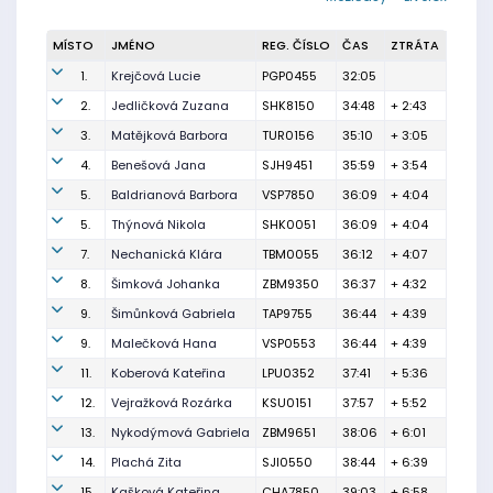
MÍSTO
JMÉNO
REG. ČÍSLO
ČAS
ZTRÁTA
1.
Krejčová Lucie
PGP0455
32:05
2.
Jedličková Zuzana
SHK8150
34:48
+ 2:43
3.
Matějková Barbora
TUR0156
35:10
+ 3:05
4.
Benešová Jana
SJH9451
35:59
+ 3:54
5.
Baldrianová Barbora
VSP7850
36:09
+ 4:04
5.
Thýnová Nikola
SHK0051
36:09
+ 4:04
7.
Nechanická Klára
TBM0055
36:12
+ 4:07
8.
Šimková Johanka
ZBM9350
36:37
+ 4:32
9.
Šimůnková Gabriela
TAP9755
36:44
+ 4:39
9.
Malečková Hana
VSP0553
36:44
+ 4:39
11.
Koberová Kateřina
LPU0352
37:41
+ 5:36
12.
Vejražková Rozárka
KSU0151
37:57
+ 5:52
13.
Nykodýmová Gabriela
ZBM9651
38:06
+ 6:01
14.
Plachá Zita
SJI0550
38:44
+ 6:39
15.
Kašková Kateřina
CHA7850
39:03
+ 6:58