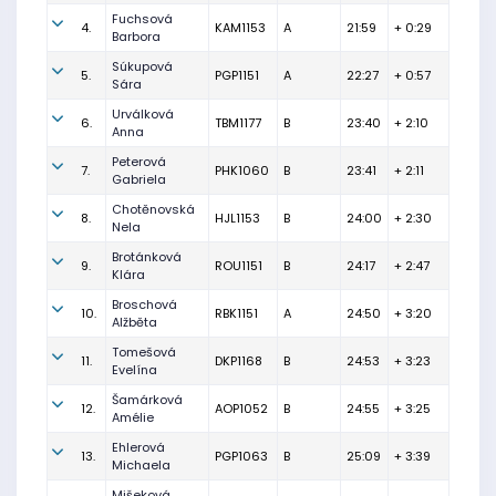
Fuchsová
4.
KAM1153
A
21:59
+ 0:29
Barbora
Súkupová
5.
PGP1151
A
22:27
+ 0:57
Sára
Urválková
6.
TBM1177
B
23:40
+ 2:10
Anna
Peterová
7.
PHK1060
B
23:41
+ 2:11
Gabriela
Chotěnovská
8.
HJL1153
B
24:00
+ 2:30
Nela
Brotánková
9.
ROU1151
B
24:17
+ 2:47
Klára
Broschová
10.
RBK1151
A
24:50
+ 3:20
Alžběta
Tomešová
11.
DKP1168
B
24:53
+ 3:23
Evelína
Šamárková
12.
AOP1052
B
24:55
+ 3:25
Amélie
Ehlerová
13.
PGP1063
B
25:09
+ 3:39
Michaela
Mišeková