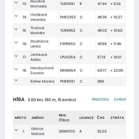
Novotná
13.
TUR0551
R
47:44
+ 9:32
Michaela
Horáková
14.
PHK0353
C
48:39
+ 10:27
Veronika
Thořová
15.
TUR9952
C
49:02
+ 10:50
Markéta
Studničná
16.
FSP8650
C
49:58
+ 11:46
Lenka
Jelínková
17.
LPU0254
C
57:13
+ 19:01
Adéla
Hendrychová
18.
NPA8954
C
60:17
+ 22:05
Zuzana
Rollier Monika
PHK8051
C
DNS
H16A
Mezičasy
Livelox
3.60 km, 160 m, 15 kontrol
REG.
MÍSTO
JMÉNO
LICENCE
ČAS
ZTRÁTA
ČÍSLO
Dittrich
1.
SKM1000
A
25:03
Matouš