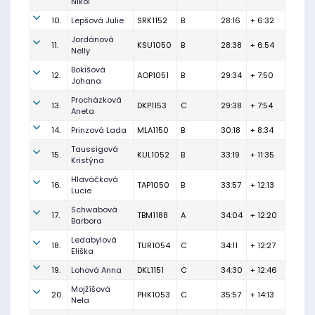
Nikol
10.
Lepšová Julie
SRK1152
B
28:16
+ 6:32
Jordánová
11.
KSU1050
B
28:38
+ 6:54
Nelly
Bokišová
12.
AOP1051
B
29:34
+ 7:50
Johana
Procházková
13.
DKP1153
C
29:38
+ 7:54
Aneta
14.
Prinzová Lada
MLA1150
B
30:18
+ 8:34
Taussigová
15.
KUL1052
B
33:19
+ 11:35
Kristýna
Hlaváčková
16.
TAP1050
B
33:57
+ 12:13
Lucie
Schwabová
17.
TBM1188
A
34:04
+ 12:20
Barbora
Ledabylová
18.
TUR1054
C
34:11
+ 12:27
Eliška
19.
Lohová Anna
DKL1151
C
34:30
+ 12:46
Mojžíšová
20.
PHK1053
C
35:57
+ 14:13
Nela