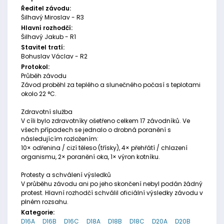
Ředitel závodu:
Šilhavý Miroslav - R3
Hlavní rozhodčí:
Šilhavý Jakub - R1
Stavitel tratí:
Bohuslav Václav - R2
Protokol:
Průběh závodu
Závod proběhl za teplého a slunečného počasí s teplotami
okolo 22 °C.
Zdravotní služba
V cíli bylo zdravotníky ošetřeno celkem 17 závodníků. Ve
všech případech se jednalo o drobná poranění s
následujícím rozložením:
10× odřenina / cizí těleso (třísky), 4× přehřátí / chlazení
organismu, 2× poranění oka, 1× výron kotníku.
Protesty a schválení výsledků
V průběhu závodu ani po jeho skončení nebyl podán žádný
protest. Hlavní rozhodčí schválil oficiální výsledky závodu v
plném rozsahu.
Kategorie:
D16A
D16B
D16C
D18A
D18B
D18C
D20A
D20B