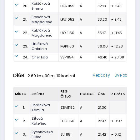
Košťáková
20.
DOR1155
A
32:13
+ 8:41
Emma
Froschová
21.
LPU1052
A
33:20
+ 9:48
Magdalena
Kubíčková
22.
UOL1150
A
35:17
+ 11:45
Magdalena
Hrušková
23.
PGP1150
A
36:00
+ 12:28
Gabriela
24.
Öner Eda
VSP1154
A
46:40
+ 23:08
D16B
Mezičasy
Livelox
2.60 km, 90 m, 10 kontrol
REG.
MÍSTO
JMÉNO
LICENCE
ČAS
ZTRÁTA
ČÍSLO
Beránková
1.
ZBM1152
A
21:30
Kamila
Zítová
2.
LDC1150
A
21:37
+ 0:07
Kateřina
Rychnovská
3.
SJI1151
A
21:42
+ 0:12
Eliška