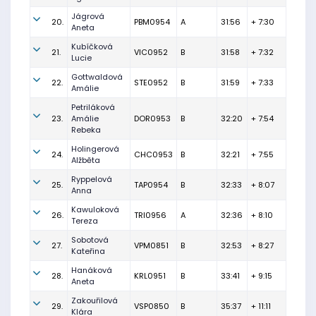
Jágrová
20.
PBM0954
A
31:56
+ 7:30
Aneta
Kubíčková
21.
VIC0952
B
31:58
+ 7:32
Lucie
Gottwaldová
22.
STE0952
B
31:59
+ 7:33
Amálie
Petriláková
23.
Amálie
DOR0953
B
32:20
+ 7:54
Rebeka
Holingerová
24.
CHC0953
B
32:21
+ 7:55
Alžběta
Ryppelová
25.
TAP0954
B
32:33
+ 8:07
Anna
Kawuloková
26.
TRI0956
A
32:36
+ 8:10
Tereza
Sobotová
27.
VPM0851
B
32:53
+ 8:27
Kateřina
Hanáková
28.
KRL0951
B
33:41
+ 9:15
Aneta
Zakouřilová
29.
VSP0850
B
35:37
+ 11:11
Klára