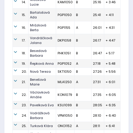
14.
KAM1050
B
25:16
+ 3:46
Lucie
Bartalošová
15.
PGP1050
B
25:41
+ 4:11
Ada
Mrázková
16.
PGP1155
A
26:01
+ 4:31
Berta
Vondráčková
17.
DKP1058
B
26:17
+ 4:47
Jolana
Besedová
18.
PHK1051
B
26:47
+ 5:17
Barbora
19.
Řepková Anna
PGP1052
A
27:18
+ 5:48
20.
Nová Tereza
SKT1050
B
27:26
+ 5:56
Benešová
21.
MLA1250
A
27:31
+ 6:01
Marie
Václavková
22.
KON1079
B
27:35
+ 6:05
Amálie
23.
Pavelková Eva
KSU1099
B
28:05
+ 6:35
Vodrážková
24.
VPM1050
B
28:10
+ 6:40
Barbora
25.
Turková Klára
ONO1152
A
28:11
+ 6:41