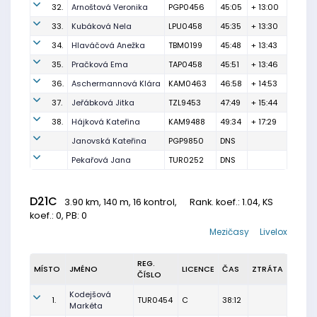
32.
Arnoštová Veronika
PGP0456
45:05
+ 13:00
33.
Kubáková Nela
LPU0458
45:35
+ 13:30
34.
Hlaváčová Anežka
TBM0199
45:48
+ 13:43
35.
Pračková Ema
TAP0458
45:51
+ 13:46
36.
Aschermannová Klára
KAM0463
46:58
+ 14:53
37.
Jeřábková Jitka
TZL9453
47:49
+ 15:44
38.
Hájková Kateřina
KAM9488
49:34
+ 17:29
Janovská Kateřina
PGP9850
DNS
Pekařová Jana
TUR0252
DNS
D21C
3.90 km, 140 m, 16 kontrol,
Rank. koef.
: 1.04, KS
koef.: 0, PB: 0
Mezičasy
Livelox
REG.
MÍSTO
JMÉNO
LICENCE
ČAS
ZTRÁTA
ČÍSLO
Kodejšová
1.
TUR0454
C
38:12
Markéta