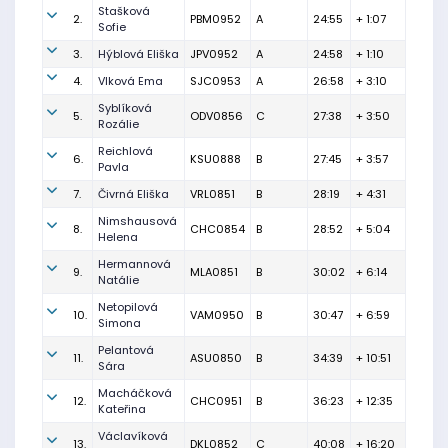
Stašková
2.
PBM0952
A
24:55
+ 1:07
Sofie
3.
Hýblová Eliška
JPV0952
A
24:58
+ 1:10
4.
Vlková Ema
SJC0953
A
26:58
+ 3:10
Syblíková
5.
ODV0856
C
27:38
+ 3:50
Rozálie
Reichlová
6.
KSU0888
B
27:45
+ 3:57
Pavla
7.
Čivrná Eliška
VRL0851
B
28:19
+ 4:31
Nimshausová
8.
CHC0854
B
28:52
+ 5:04
Helena
Hermannová
9.
MLA0851
B
30:02
+ 6:14
Natálie
Netopilová
10.
VAM0950
B
30:47
+ 6:59
Simona
Pelantová
11.
ASU0850
B
34:39
+ 10:51
Sára
Macháčková
12.
CHC0951
B
36:23
+ 12:35
Kateřina
Václavíková
13.
DKL0852
C
40:08
+ 16:20