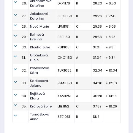
Abrahamová
26.
DKP1176
B
28:20
+ 6:50
Kateřina
Jakubcová
27.
SJC1050
B
29:26
+ 7:56
Karolína
28.
Nová Marie
LPM1151
C
29:38
+ 8:08
Bolinová
29.
FSP1150
B
29:53
+ 8:23
Evelína
30.
Dlouhá Julie
PGP1051
C
31:01
+ 9:31
Urbánková
31.
ONO1150
A
31:04
+ 9:34
Lucie
Pohlodková
32.
TUR1052
B
32:04
+ 10:34
Sára
Kadlecová
33.
PBM1053
B
34:00
+ 12:30
Jolana
Rejšková
34.
KAM1251
A
36:28
+ 14:58
Klára
35.
Králová Žofie
LBE1152
C
37:59
+ 16:29
Tomášková
STE1051
B
DNS
Anna