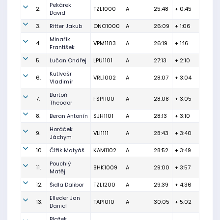
Pekárek
2.
TZL1000
A
25:48
+ 0:45
David
3.
Ritter Jakub
ONO1000
A
26:09
+ 1:06
Minařík
4.
VPM1103
A
26:19
+ 1:16
František
5.
Lučan Ondřej
LPU1101
A
27:13
+ 2:10
Kutlvašr
6.
VRL1002
A
28:07
+ 3:04
Vladimír
Bartoň
7.
FSP1100
A
28:08
+ 3:05
Theodor
8.
Beran Antonín
SJH1101
A
28:13
+ 3:10
Horáček
9.
VLI1111
A
28:43
+ 3:40
Jáchym
10.
Čížik Matyáš
KAM1102
A
28:52
+ 3:49
Pouchlý
11.
SHK1009
A
29:00
+ 3:57
Matěj
12.
Šidla Dalibor
TZL1200
A
29:39
+ 4:36
Elleder Jan
13.
TAP1010
A
30:05
+ 5:02
Daniel
Blažek