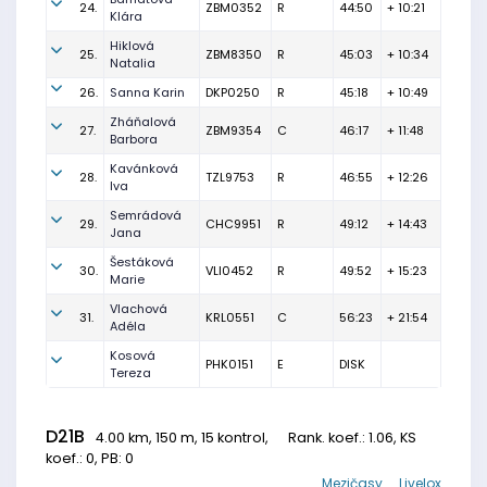
24.
ZBM0352
R
44:50
+ 10:21
Klára
Hiklová
25.
ZBM8350
R
45:03
+ 10:34
Natalia
26.
Sanna Karin
DKP0250
R
45:18
+ 10:49
Zháňalová
27.
ZBM9354
C
46:17
+ 11:48
Barbora
Kavánková
28.
TZL9753
R
46:55
+ 12:26
Iva
Semrádová
29.
CHC9951
R
49:12
+ 14:43
Jana
Šestáková
30.
VLI0452
R
49:52
+ 15:23
Marie
Vlachová
31.
KRL0551
C
56:23
+ 21:54
Adéla
Kosová
PHK0151
E
DISK
Tereza
D21B
4.00 km, 150 m, 15 kontrol,
Rank. koef.
: 1.06, KS
koef.: 0, PB: 0
Mezičasy
Livelox