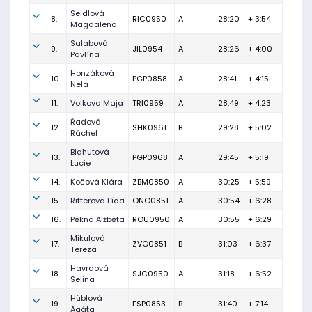
Seidlová
8.
RIC0950
A
28:20
+ 3:54
Magdalena
Salabová
9.
JIL0954
A
28:26
+ 4:00
Pavlína
Honzáková
10.
PGP0858
A
28:41
+ 4:15
Nela
11.
Volkova Maja
TRI0959
A
28:49
+ 4:23
Řadová
12.
SHK0961
B
29:28
+ 5:02
Ráchel
Blahutová
13.
PGP0968
A
29:45
+ 5:19
Lucie
14.
Kočová Klára
ZBM0850
A
30:25
+ 5:59
15.
Ritterová Lída
ONO0851
A
30:54
+ 6:28
16.
Pěkná Alžběta
ROU0950
A
30:55
+ 6:29
Mikulová
17.
ZVO0851
B
31:03
+ 6:37
Tereza
Havrdová
18.
SJC0950
A
31:18
+ 6:52
Selina
Hüblová
19.
FSP0853
B
31:40
+ 7:14
Agáta