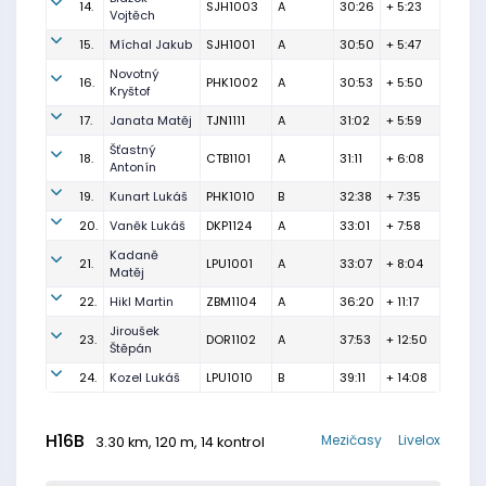
14.
SJH1003
A
30:26
+ 5:23
Vojtěch
15.
Míchal Jakub
SJH1001
A
30:50
+ 5:47
Novotný
16.
PHK1002
A
30:53
+ 5:50
Kryštof
17.
Janata Matěj
TJN1111
A
31:02
+ 5:59
Šťastný
18.
CTB1101
A
31:11
+ 6:08
Antonín
19.
Kunart Lukáš
PHK1010
B
32:38
+ 7:35
20.
Vaněk Lukáš
DKP1124
A
33:01
+ 7:58
Kadaně
21.
LPU1001
A
33:07
+ 8:04
Matěj
22.
Hikl Martin
ZBM1104
A
36:20
+ 11:17
Jiroušek
23.
DOR1102
A
37:53
+ 12:50
Štěpán
24.
Kozel Lukáš
LPU1010
B
39:11
+ 14:08
H16B
Mezičasy
Livelox
3.30 km, 120 m, 14 kontrol