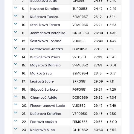
7.
Sobotková Lada
OPI0951
24:38
+ 2:40
8.
Novotná Karolína
TUR0853
24:47
+ 2:49
9.
Kučerová Tereza
ZBM0957
25:12
+ 3:14
10.
Stehlíková Tereza
VPM0950
25:21
+ 3:23
11.
Ječmenová Veronika
ONO0950
26:34
+ 4:36
12.
Šestáková Johana
VLI0853
26:40
+ 4:42
13.
Bartalošová Anežka
PGP0853
27:09
+ 5:11
14.
Kutlvašrová Pavla
VRL0951
27:39
+ 5:41
15.
Mayerová Daniela
VPM0852
27:59
+ 6:01
16.
Marková Eva
ZBM0954
28:15
+ 6:17
17.
Lepšová Lucie
SRK0951
29:09
+ 7:11
18.
Štěpová Barbora
PGP0951
29:27
+ 7:29
19.
Chumová Adéla
DOR0959
29:32
+ 7:34
20.
Flossmannová Lucie
VLI0852
29:47
+ 7:49
21.
Kučerová Kateřina
VSP0950
29:48
+ 7:50
22.
Fedrová Anežka
PBM0853
29:58
+ 8:00
23.
Kellerová Alice
CHT0852
30:50
+ 8:52