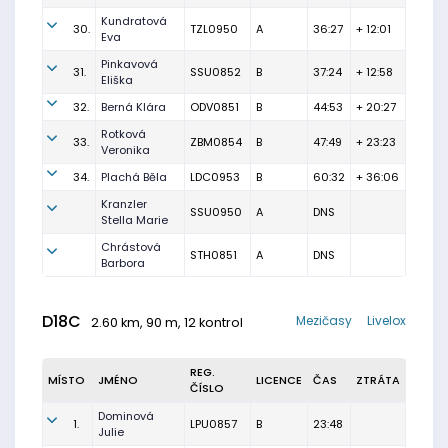
Kundratová
30.
TZL0950
A
36:27
+ 12:01
Eva
Pinkavová
31.
SSU0852
B
37:24
+ 12:58
Eliška
32.
Berná Klára
ODV0851
B
44:53
+ 20:27
Rotková
33.
ZBM0854
B
47:49
+ 23:23
Veronika
34.
Plachá Běla
LDC0953
B
60:32
+ 36:06
Kranzler
SSU0950
A
DNS
Stella Marie
Chrástová
STH0851
A
DNS
Barbora
D18C
Mezičasy
Livelox
2.60 km, 90 m, 12 kontrol
REG.
MÍSTO
JMÉNO
LICENCE
ČAS
ZTRÁTA
ČÍSLO
Dominová
1.
LPU0857
B
23:48
Julie