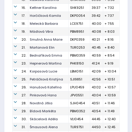
16.
Kettner Karolína
SHK9251
39:37
+ 7:32
17.
Horčičková Kamila
DKP0054
39:42
+ 7:37
18.
Melecká Barbara
LCE9751
40:00
+ 7:55
19.
Mádlová Věra
PBM8951
40:08
+ 8:03
20.
Smutná Anna Marie
DKP0359
40:21
+ 8:16
21.
Martanová Elin
TUR0253
40:45
+ 8:40
22.
Bednaříková Emma
PBM0359
40:59
+ 8:54
23.
Hepnerová Martina
PHK8150
41:24
+ 9:19
24.
Korpasová Lucie
LBM0151
42:09
+ 10:04
25.
Petráčková Kristýna
SJI9851
42:56
+ 10:51
26.
Hanušová Kateřina
LPU0459
43:02
+ 10:57
27.
Pinkavová Hana
JPV0551
43:04
+ 10:59
28.
Novotná Jitka
SJH0454
43:51
+ 11:46
29.
Bídová Markéta
PBM0352
43:54
+ 11:49
30.
Skácelová Adéla
VLI0454
44:45
+ 12:40
31.
Šmausová Alena
TUR9751
44:50
+ 12:45