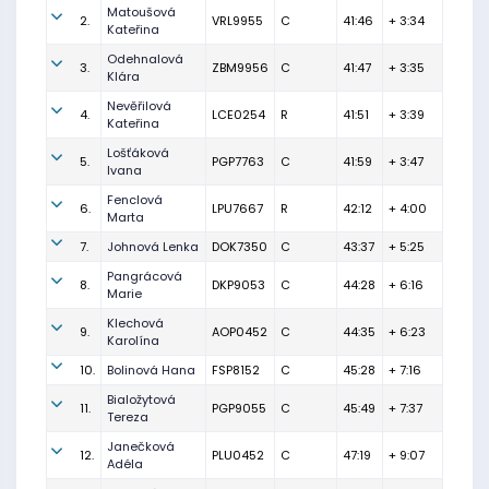
Matoušová
2.
VRL9955
C
41:46
+ 3:34
Kateřina
Odehnalová
3.
ZBM9956
C
41:47
+ 3:35
Klára
Nevěřilová
4.
LCE0254
R
41:51
+ 3:39
Kateřina
Lošťáková
5.
PGP7763
C
41:59
+ 3:47
Ivana
Fenclová
6.
LPU7667
R
42:12
+ 4:00
Marta
7.
Johnová Lenka
DOK7350
C
43:37
+ 5:25
Pangrácová
8.
DKP9053
C
44:28
+ 6:16
Marie
Klechová
9.
AOP0452
C
44:35
+ 6:23
Karolína
10.
Bolinová Hana
FSP8152
C
45:28
+ 7:16
Bialožytová
11.
PGP9055
C
45:49
+ 7:37
Tereza
Janečková
12.
PLU0452
C
47:19
+ 9:07
Adéla