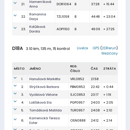
Hamerníková
21.
DOR1064
B
37:28
+ 15:44
Anna
Romanina
22.
TZL1058
B
44:48
+ 23:04
Darja
Kotůlková
23.
AOP1150
B
49:09
+ 27:25
Dorota
D18A
Livelox
GPS
(
2DRerun
)
3.10 km, 135 m, 15 kontrol
Mezičasy
REG.
MÍSTO
JMÉNO
ČAS
ZTRÁTA
ČÍSLO
1.
Hanušová Markéta
VRL0852
21:58
2.
Strýčková Barbora
PBM0852
22:42
+ 0:44
3.
Vyziblová Viktorie
SJC0853
23:17
+ 1:19
4.
Lošťáková Ela
PGP0957
24:03
+ 2:05
5.
Tomášková Matilda
TUR0957
24:08
+ 2:10
Kamenická Tereza
6.
OSN0888
24:12
+ 2:14
Ester