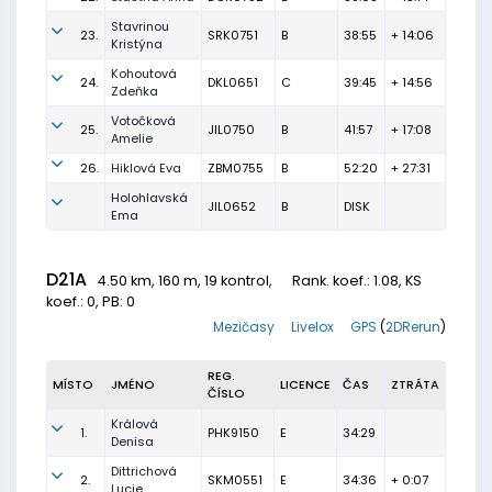
Stavrinou
23.
SRK0751
B
38:55
+ 14:06
Kristýna
Kohoutová
24.
DKL0651
C
39:45
+ 14:56
Zdeňka
Votočková
25.
JIL0750
B
41:57
+ 17:08
Amelie
26.
Hiklová Eva
ZBM0755
B
52:20
+ 27:31
Holohlavská
JIL0652
B
DISK
Ema
D21A
4.50 km, 160 m, 19 kontrol,
Rank. koef.
: 1.08, KS
koef.: 0, PB: 0
Mezičasy
Livelox
GPS
(
2DRerun
)
REG.
MÍSTO
JMÉNO
LICENCE
ČAS
ZTRÁTA
ČÍSLO
Králová
1.
PHK9150
E
34:29
Denisa
Dittrichová
2.
SKM0551
E
34:36
+ 0:07
Lucie