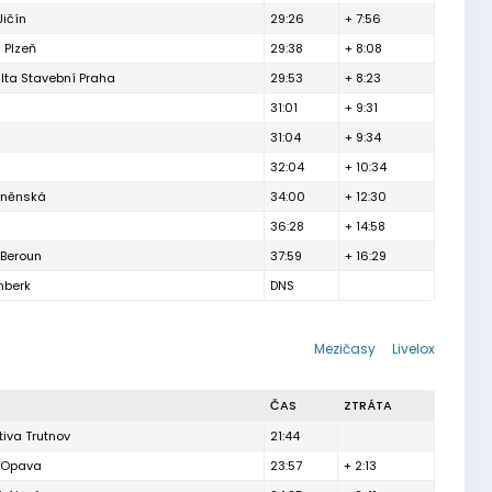
Jičín
29:26
+ 7:56
 Plzeň
29:38
+ 8:08
lta Stavební Praha
29:53
+ 8:23
31:01
+ 9:31
31:04
+ 9:34
32:04
+ 10:34
brněnská
34:00
+ 12:30
36:28
+ 14:58
 Beroun
37:59
+ 16:29
nberk
DNS
Mezičasy
Livelox
ČAS
ZTRÁTA
iva Trutnov
21:44
h Opava
23:57
+ 2:13