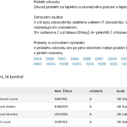
Průběh závodu
Závod proběhl za teplého a slunečného počasí s teplo
Zdravotní služba
V cíli bylo zdravotníky ošetřeno celkem 17 závodníků
následujícím rozložením:
10× odřenina / cizí těleso (třísky), 4× přehřátí / chlaz
Protesty a schválení výsledků
V průběhu závodu ani po jeho skončení nebyl podán žá
v plném rozsahu.
D16A
D16B
D16C
D18A
D18B
D18C
D20A
D2
H18C
H20A
H20B
H20C
H21A
H21B
H21C
H2
 m, 14 kontrol
REG. ČÍSLO
LICENCE
KLUB
ková Lucie
SHK1155
A
OK Sla
ová Adéla
KAM1051
A
OK Ka
ová Monika
LPU1056
A
OK Lo
 Lucie
DOR1153
A
OK Dob