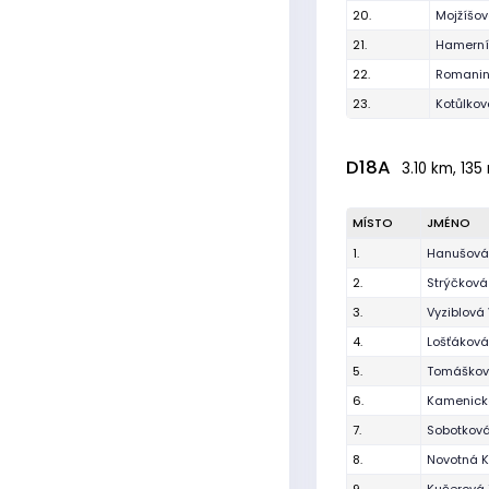
20.
Mojžíšov
21.
Hamerní
22.
Romanin
23.
Kotůlkov
D18A
3.10 km, 135
MÍSTO
JMÉNO
1.
Hanušová
2.
Strýčková
3.
Vyziblová 
4.
Lošťáková
5.
Tomáškov
6.
Kamenická
7.
Sobotkov
8.
Novotná K