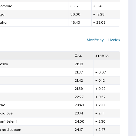
lomouc
35:17
+ 11:45
aga
36:00
+ 12:28
raha
46:40
+ 23:08
Mezičasy
Livelox
ČAS
ZTRÁTA
řesky
21:30
21:37
+ 0:07
21:42
+ 0:12
21:59
+ 0:29
22:27
+ 0:57
rno
23:40
+ 2:10
Králové
23:41
+ 2:11
orní Jelení
24:00
+ 2:30
e nad Labem
24:17
+ 2:47