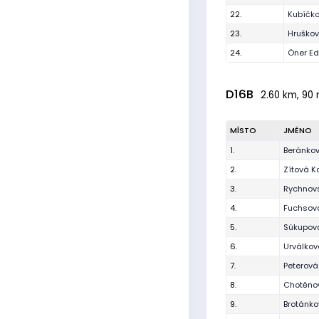
22.
Kubíčk
23.
Hruškov
24.
Öner E
D16B
2.60 km, 90 
MÍSTO
JMÉNO
1.
Beránko
2.
Zítová K
3.
Rychnovs
4.
Fuchsov
5.
Súkupov
6.
Urválko
7.
Peterová
8.
Chotěno
9.
Brotánko