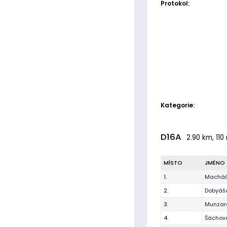
Protokol:
Kategorie:
D16A
2.90 km, 110
MÍSTO
JMÉNO
1.
Macháč
2.
Dobyáš
3.
Munzar
4.
Šáchová