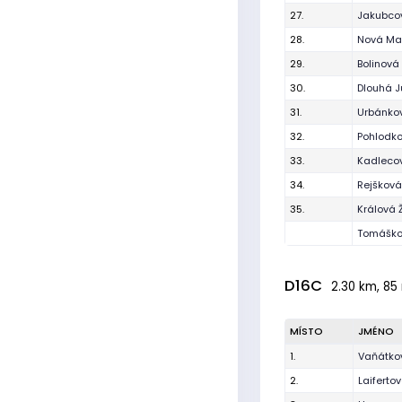
27.
Jakubco
28.
Nová Ma
29.
Bolinová
30.
Dlouhá J
31.
Urbánkov
32.
Pohlodk
33.
Kadleco
34.
Rejšková
35.
Králová 
Tomáško
D16C
2.30 km, 85 
MÍSTO
JMÉNO
1.
Vaňátko
2.
Laiferto