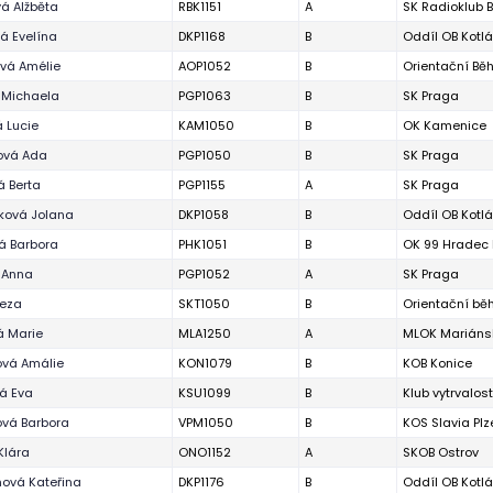
á Alžběta
RBK1151
A
SK Radioklub 
á Evelína
DKP1168
B
Oddíl OB Kotl
vá Amélie
AOP1052
B
Orientační Bě
 Michaela
PGP1063
B
SK Praga
 Lucie
KAM1050
B
OK Kamenice
ová Ada
PGP1050
B
SK Praga
 Berta
PGP1155
A
SK Praga
ková Jolana
DKP1058
B
Oddíl OB Kotl
á Barbora
PHK1051
B
OK 99 Hradec 
 Anna
PGP1052
A
SK Praga
reza
SKT1050
B
Orientační běh
á Marie
MLA1250
A
MLOK Mariáns
ová Amálie
KON1079
B
KOB Konice
á Eva
KSU1099
B
Klub vytrvalos
ová Barbora
VPM1050
B
KOS Slavia Plz
Klára
ONO1152
A
SKOB Ostrov
ová Kateřina
DKP1176
B
Oddíl OB Kotl