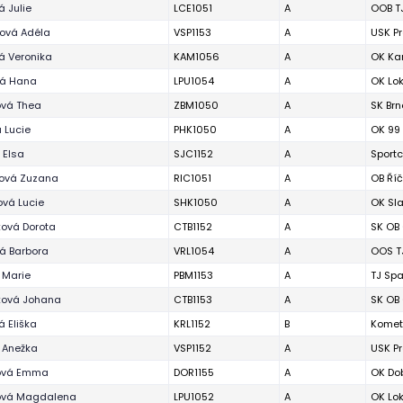
 Julie
LCE1051
A
OOB T
ová Adéla
VSP1153
A
USK P
á Veronika
KAM1056
A
OK Ka
vá Hana
LPU1054
A
OK Lo
ová Thea
ZBM1050
A
SK Brn
 Lucie
PHK1050
A
OK 99
 Elsa
SJC1152
A
Sportc
ková Zuzana
RIC1051
A
OB Ří
ová Lucie
SHK1050
A
OK Sla
ová Dorota
CTB1152
A
SK OB
á Barbora
VRL1054
A
OOS TJ
 Marie
PBM1153
A
TJ Spa
ková Johana
CTB1153
A
SK OB
 Eliška
KRL1152
B
Komet
 Anežka
VSP1152
A
USK P
ová Emma
DOR1155
A
OK Dob
ová Magdalena
LPU1052
A
OK Lo