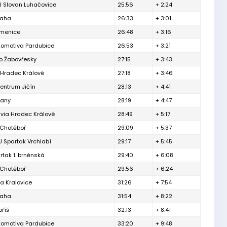
J Slovan Luhačovice
25:56
+ 2:24
raha
26:33
+ 3:01
menice
26:48
+ 3:16
komotiva Pardubice
26:53
+ 3:21
o Žabovřesky
27:15
+ 3:43
 Hradec Králové
27:18
+ 3:46
entrum Jičín
28:13
+ 4:41
čany
28:19
+ 4:47
via Hradec Králové
28:49
+ 5:17
 Chotěboř
29:09
+ 5:37
 Spartak Vrchlabí
29:17
+ 5:45
rtak 1. brněnská
29:40
+ 6:08
 Chotěboř
29:56
+ 6:24
a Kralovice
31:26
+ 7:54
raha
31:54
+ 8:22
říš
32:13
+ 8:41
komotiva Pardubice
33:20
+ 9:48