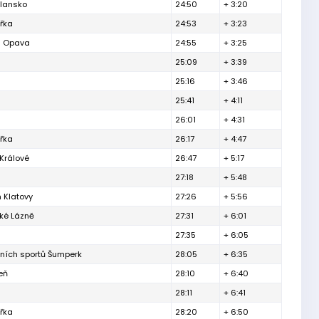
Blansko
24:50
+ 3:20
ářka
24:53
+ 3:23
h Opava
24:55
+ 3:25
25:09
+ 3:39
25:16
+ 3:46
25:41
+ 4:11
26:01
+ 4:31
ářka
26:17
+ 4:47
Králové
26:47
+ 5:17
27:18
+ 5:48
 Klatovy
27:26
+ 5:56
ké Lázně
27:31
+ 6:01
27:35
+ 6:05
tních sportů Šumperk
28:05
+ 6:35
eň
28:10
+ 6:40
28:11
+ 6:41
ářka
28:20
+ 6:50