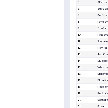
5.
Slámová
6.
Zavadil
7.
Kolářov
8.
Fenclo
9.
Coufal
10.
Hrušová
11.
Šolcová
12.
Havlíč
13.
Jedličk
14.
Klusáčk
15.
Vrbatov
16.
Králová
17.
Klusáč
18.
Houbová
19.
Rodová
20.
Košťák
21.
Frosch