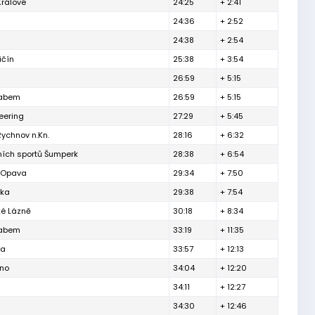
Králové
24:25
+ 2:41
24:36
+ 2:52
24:38
+ 2:54
ičín
25:38
+ 3:54
26:59
+ 5:15
Labem
26:59
+ 5:15
eering
27:29
+ 5:45
ychnov n.Kn.
28:16
+ 6:32
tních sportů Šumperk
28:38
+ 6:54
h Opava
29:34
+ 7:50
řka
29:38
+ 7:54
é Lázně
30:18
+ 8:34
Labem
33:19
+ 11:35
ha
33:57
+ 12:13
rno
34:04
+ 12:20
34:11
+ 12:27
34:30
+ 12:46