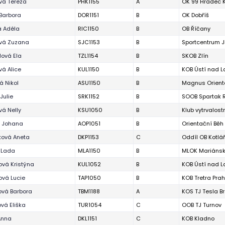
vá Tereza
PHK1155
A
OK 99 Hradec 
Barbora
DOR1151
B
OK Dobříš
á Adéla
RIC1150
B
OB Říčany
ová Zuzana
SJC1153
B
Sportcentrum J
lová Ela
TZL1154
B
SKOB Zlín
á Alice
KUL1150
B
KOB Ústí nad 
á Nikol
ASU1150
B
Magnus Orient
Julie
SRK1152
B
SOOB Spartak R
á Nelly
KSU1050
B
Klub vytrvalos
á Johana
AOP1051
B
Orientační Bě
ková Aneta
DKP1153
C
Oddíl OB Kotlá
 Lada
MLA1150
B
MLOK Mariánsk
ová Kristýna
KUL1052
B
KOB Ústí nad 
ová Lucie
TAP1050
B
KOB Tretra Pra
vá Barbora
TBM1188
A
KOS TJ Tesla B
vá Eliška
TUR1054
C
OOB TJ Turnov
Anna
DKL1151
C
KOB Kladno