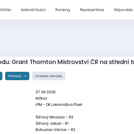
ebříčky
Adresář klubů
Ranking
Reprezentace
Nápověda
du: Grant Thornton Mistrovství ČR na střední tr
Přehledy
Stránka závodu
07.06.2026
Mířkov
LPM - OK Lokomotiva Plzeň
Šilhavý Miroslav - R3
Šilhavý Jakub - R1
Bohuslav Václav - R2