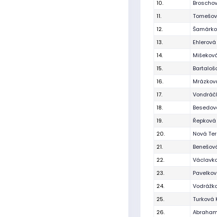
10.
Broschov
11.
Tomešov
12.
Šamárko
13.
Ehlerová
14.
Mišeková
15.
Bartaloš
16.
Mrázková
17.
Vondráč
18.
Besedov
19.
Řepková
20.
Nová Te
21.
Benešov
22.
Václavk
23.
Pavelkov
24.
Vodrážk
25.
Turková 
26.
Abraham