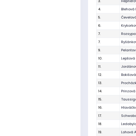
3.
Hepnero
4.
Blehová 
5.
Čevelov
6.
Krykork
7.
Rozsypa
7.
Ryšánkov
9.
Pelantov
10.
Lepšová 
11.
Jordánov
12.
Bokišov
13.
Procház
14.
Prinzová
15.
Taussig
16.
Hlaváčk
17.
Schwabo
18.
Ledabylo
19.
Lohová 