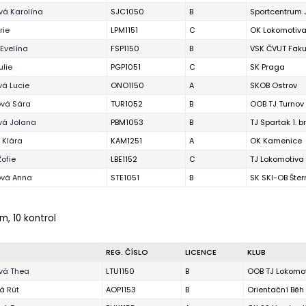
vá Karolína
SJC1050
B
Sportcentrum 
rie
LPM1151
C
OK Lokomotiva
 Evelína
FSP1150
B
VSK ČVUT Faku
ulie
PGP1051
C
SK Praga
á Lucie
ONO1150
A
SKOB Ostrov
ová Sára
TUR1052
B
OOB TJ Turnov
vá Jolana
PBM1053
B
TJ Spartak 1. 
 Klára
KAM1251
A
OK Kamenice
Žofie
LBE1152
C
TJ Lokomotiva
vá Anna
STE1051
B
SK SKI-OB Šter
m, 10 kontrol
REG. ČÍSLO
LICENCE
KLUB
vá Thea
LTU1150
B
OOB TJ Lokomot
vá Rút
AOP1153
B
Orientační Bě