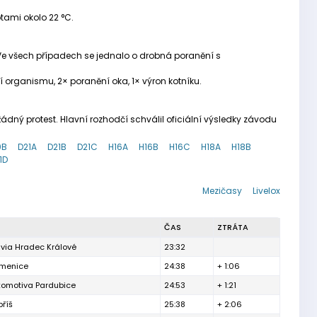
tami okolo 22 °C.
. Ve všech případech se jednalo o drobná poranění s
ení organismu, 2× poranění oka, 1× výron kotníku.
dný protest. Hlavní rozhodčí schválil oficiální výsledky závodu
0B
D21A
D21B
D21C
H16A
H16B
H16C
H18A
H18B
1D
Mezičasy
Livelox
ČAS
ZTRÁTA
via Hradec Králové
23:32
menice
24:38
+ 1:06
komotiva Pardubice
24:53
+ 1:21
říš
25:38
+ 2:06