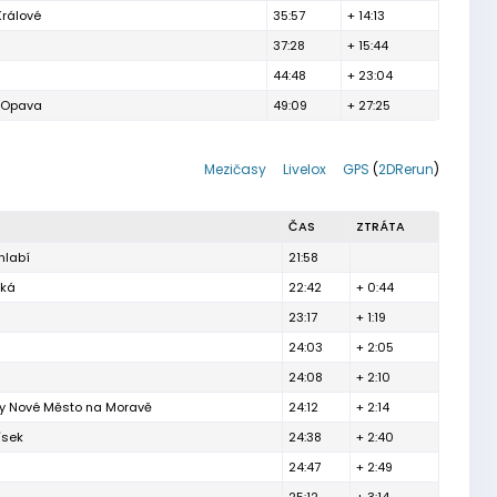
Králové
35:57
+ 14:13
37:28
+ 15:44
44:48
+ 23:04
h Opava
49:09
+ 27:25
Mezičasy
Livelox
GPS
(
2DRerun
)
ČAS
ZTRÁTA
hlabí
21:58
ská
22:42
+ 0:44
23:17
+ 1:19
24:03
+ 2:05
24:08
+ 2:10
ty Nové Město na Moravě
24:12
+ 2:14
ísek
24:38
+ 2:40
24:47
+ 2:49