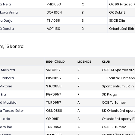
á Nela
PHK1053
C
OK 99 Hradec 
ková Anna
DOR1064
B
OK Dobříš
a Darja
TZL1058
B
SKOB Zlín
á Dorota
AOP1150
B
Orientační Bě
 m, 15 kontrol
REG. ČÍSLO
LICENCE
KLUB
 Markéta
VRL0852
R
OOS TJ Spartak Vrc
 Barbora
PBM0852
R
TJ Spartak 1. brněn
Viktorie
SJC0853
R
Sportcentrum Jičín
 Ela
PGP0957
R
SK Praga
á Matilda
TUR0957
A
OOB TJ Turnov
 Tereza Ester
OSN0888
A
SK Orientační spor
á Lada
OPI0951
A
Orientační sporty P
arolína
TUR0853
A
OOB TJ Turnov