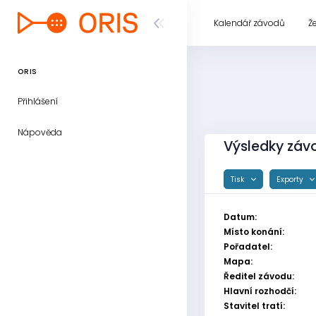
Kalendář závodů
Ž
ORIS
Přihlášení
Nápověda
Výsledky závo
Tisk
Exporty
Datum:
Místo konání:
Pořadatel:
Mapa:
Ředitel závodu:
Hlavní rozhodčí:
Stavitel tratí: