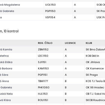
ová Magdalena
UOL1150
A
SOB O
á Gabriela
PGP1150
A
SK Pr
da
VSP1154
A
USK P
m, 10 kontrol
REG. ČÍSLO
LICENCE
KLUB
vá Kamila
ZBM1152
A
SK Brno Žabov
ateřina
LDC1150
A
KOB Děčín
ká Eliška
SJI1151
A
OK Jihlava
á Barbora
KAM1153
A
OK Kamenice
á Sára
PGP1151
A
SK Praga
vá Anna
TBM1177
B
KOS TJ Tesla B
 Gabriela
PHK1060
B
OK 99 Hradec 
vská Nela
HJL1153
B
OB T.J. Sokol H
vá Klára
ROU1151
B
SKOB Roudnic