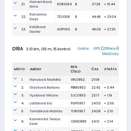
Hamerníková
21.
DOR1064
B
37:28
+ 15:44
Anna
Romanina
22.
TZL1058
B
44:48
+ 23:04
Darja
Kotůlková
23.
AOP1150
B
49:09
+ 27:25
Dorota
D18A
Livelox
GPS
(
2DRerun
)
3.10 km, 135 m, 15 kontrol
Mezičasy
REG.
MÍSTO
JMÉNO
ČAS
ZTRÁTA
ČÍSLO
1.
Hanušová Markéta
VRL0852
21:58
2.
Strýčková Barbora
PBM0852
22:42
+ 0:44
3.
Vyziblová Viktorie
SJC0853
23:17
+ 1:19
4.
Lošťáková Ela
PGP0957
24:03
+ 2:05
5.
Tomášková Matilda
TUR0957
24:08
+ 2:10
Kamenická Tereza
6.
OSN0888
24:12
+ 2:14
Ester