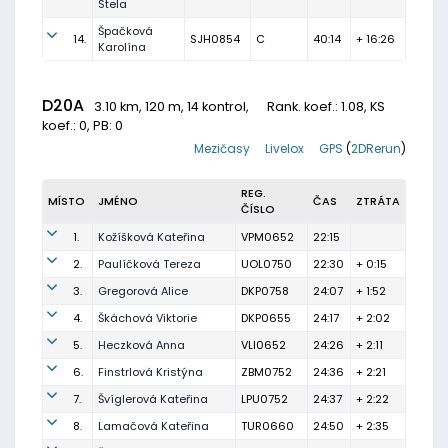
Stela
Špačková
14.
SJH0854
C
40:14
+ 16:26
Karolína
D20A
3.10 km, 120 m, 14 kontrol,
Rank. koef.
: 1.08, KS
koef.: 0, PB: 0
Mezičasy
Livelox
GPS
(
2DRerun
)
REG.
MÍSTO
JMÉNO
ČAS
ZTRÁTA
ČÍSLO
1.
Kožíšková Kateřina
VPM0652
22:15
2.
Paulíčková Tereza
UOL0750
22:30
+ 0:15
3.
Gregorová Alice
DKP0758
24:07
+ 1:52
4.
Škáchová Viktorie
DKP0655
24:17
+ 2:02
5.
Heczková Anna
VLI0652
24:26
+ 2:11
6.
Finstrlová Kristýna
ZBM0752
24:36
+ 2:21
7.
Švíglerová Kateřina
LPU0752
24:37
+ 2:22
8.
Lamačová Kateřina
TUR0660
24:50
+ 2:35