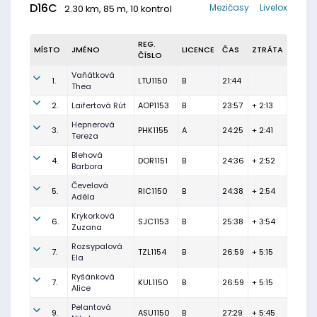
D16C
Mezičasy
Livelox
2.30 km, 85 m, 10 kontrol
REG.
MÍSTO
JMÉNO
LICENCE
ČAS
ZTRÁTA
ČÍSLO
Vaňátková
1.
LTU1150
B
21:44
Thea
2.
Laifertová Rút
AOP1153
B
23:57
+ 2:13
Hepnerová
3.
PHK1155
A
24:25
+ 2:41
Tereza
Blehová
4.
DOR1151
B
24:36
+ 2:52
Barbora
Čevelová
5.
RIC1150
B
24:38
+ 2:54
Adéla
Krykorková
6.
SJC1153
B
25:38
+ 3:54
Zuzana
Rozsypalová
7.
TZL1154
B
26:59
+ 5:15
Ela
Ryšánková
7.
KUL1150
B
26:59
+ 5:15
Alice
Pelantová
9.
ASU1150
B
27:29
+ 5:45