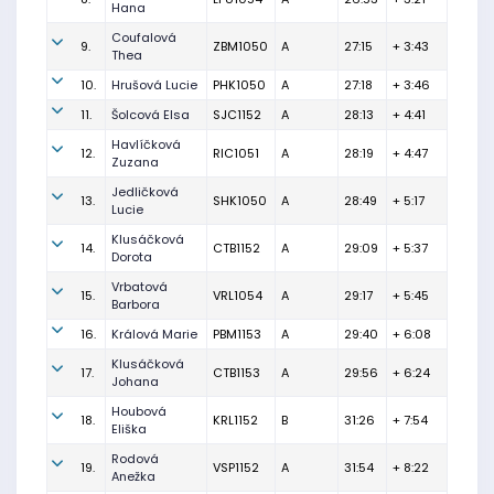
Hana
Coufalová
9.
ZBM1050
A
27:15
+ 3:43
Thea
10.
Hrušová Lucie
PHK1050
A
27:18
+ 3:46
11.
Šolcová Elsa
SJC1152
A
28:13
+ 4:41
Havlíčková
12.
RIC1051
A
28:19
+ 4:47
Zuzana
Jedličková
13.
SHK1050
A
28:49
+ 5:17
Lucie
Klusáčková
14.
CTB1152
A
29:09
+ 5:37
Dorota
Vrbatová
15.
VRL1054
A
29:17
+ 5:45
Barbora
16.
Králová Marie
PBM1153
A
29:40
+ 6:08
Klusáčková
17.
CTB1153
A
29:56
+ 6:24
Johana
Houbová
18.
KRL1152
B
31:26
+ 7:54
Eliška
Rodová
19.
VSP1152
A
31:54
+ 8:22
Anežka