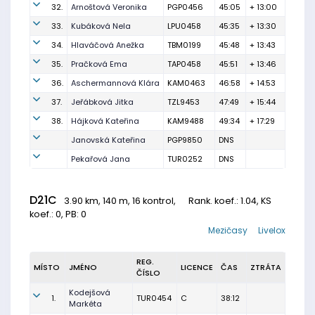
32.
Arnoštová Veronika
PGP0456
45:05
+ 13:00
33.
Kubáková Nela
LPU0458
45:35
+ 13:30
34.
Hlaváčová Anežka
TBM0199
45:48
+ 13:43
35.
Pračková Ema
TAP0458
45:51
+ 13:46
36.
Aschermannová Klára
KAM0463
46:58
+ 14:53
37.
Jeřábková Jitka
TZL9453
47:49
+ 15:44
38.
Hájková Kateřina
KAM9488
49:34
+ 17:29
Janovská Kateřina
PGP9850
DNS
Pekařová Jana
TUR0252
DNS
D21C
3.90 km, 140 m, 16 kontrol,
Rank. koef.
: 1.04, KS
koef.: 0, PB: 0
Mezičasy
Livelox
REG.
MÍSTO
JMÉNO
LICENCE
ČAS
ZTRÁTA
ČÍSLO
Kodejšová
1.
TUR0454
C
38:12
Markéta