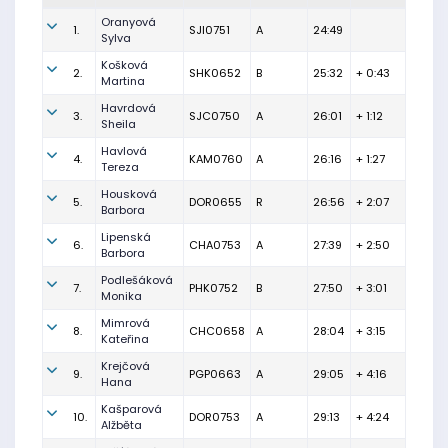
Oranyová
1.
SJI0751
A
24:49
Sylva
Košková
2.
SHK0652
B
25:32
+ 0:43
Martina
Havrdová
3.
SJC0750
A
26:01
+ 1:12
Sheila
Havlová
4.
KAM0760
A
26:16
+ 1:27
Tereza
Housková
5.
DOR0655
R
26:56
+ 2:07
Barbora
Lipenská
6.
CHA0753
A
27:39
+ 2:50
Barbora
Podlešáková
7.
PHK0752
B
27:50
+ 3:01
Monika
Mimrová
8.
CHC0658
A
28:04
+ 3:15
Kateřina
Krejčová
9.
PGP0663
A
29:05
+ 4:16
Hana
Kašparová
10.
DOR0753
A
29:13
+ 4:24
Alžběta