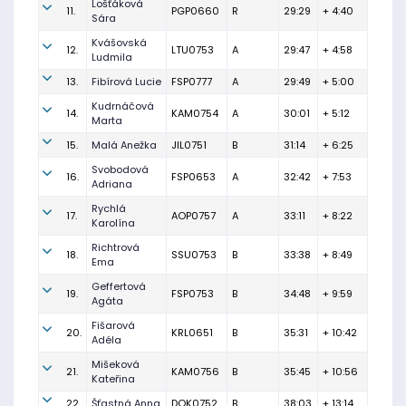
Lošťáková
11.
PGP0660
R
29:29
+ 4:40
Sára
Kvášovská
12.
LTU0753
A
29:47
+ 4:58
Ludmila
13.
Fibírová Lucie
FSP0777
A
29:49
+ 5:00
Kudrnáčová
14.
KAM0754
A
30:01
+ 5:12
Marta
15.
Malá Anežka
JIL0751
B
31:14
+ 6:25
Svobodová
16.
FSP0653
A
32:42
+ 7:53
Adriana
Rychlá
17.
AOP0757
A
33:11
+ 8:22
Karolína
Richtrová
18.
SSU0753
B
33:38
+ 8:49
Ema
Geffertová
19.
FSP0753
B
34:48
+ 9:59
Agáta
Fišarová
20.
KRL0651
B
35:31
+ 10:42
Adéla
Mišeková
21.
KAM0756
B
35:45
+ 10:56
Kateřina
22.
Šťastná Anna
DOK0752
B
38:03
+ 13:14