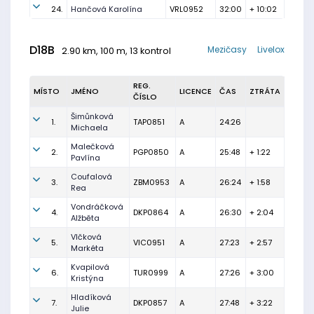
24.
Hančová Karolína
VRL0952
32:00
+ 10:02
D18B
Mezičasy
Livelox
2.90 km, 100 m, 13 kontrol
REG.
MÍSTO
JMÉNO
LICENCE
ČAS
ZTRÁTA
ČÍSLO
Šimůnková
1.
TAP0851
A
24:26
Michaela
Malečková
2.
PGP0850
A
25:48
+ 1:22
Pavlína
Coufalová
3.
ZBM0953
A
26:24
+ 1:58
Rea
Vondráčková
4.
DKP0864
A
26:30
+ 2:04
Alžběta
Vlčková
5.
VIC0951
A
27:23
+ 2:57
Markéta
Kvapilová
6.
TUR0999
A
27:26
+ 3:00
Kristýna
Hladíková
7.
DKP0857
A
27:48
+ 3:22
Julie