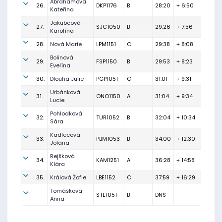
Abrahamová
26.
DKP1176
B
28:20
+ 6:50
Kateřina
Jakubcová
27.
SJC1050
B
29:26
+ 7:56
Karolína
28.
Nová Marie
LPM1151
C
29:38
+ 8:08
Bolinová
29.
FSP1150
B
29:53
+ 8:23
Evelína
30.
Dlouhá Julie
PGP1051
C
31:01
+ 9:31
Urbánková
31.
ONO1150
A
31:04
+ 9:34
Lucie
Pohlodková
32.
TUR1052
B
32:04
+ 10:34
Sára
Kadlecová
33.
PBM1053
B
34:00
+ 12:30
Jolana
Rejšková
34.
KAM1251
A
36:28
+ 14:58
Klára
35.
Králová Žofie
LBE1152
C
37:59
+ 16:29
Tomášková
STE1051
B
DNS
Anna