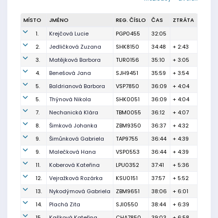
MÍSTO
JMÉNO
REG. ČÍSLO
ČAS
ZTRÁTA
1.
Krejčová Lucie
PGP0455
32:05
2.
Jedličková Zuzana
SHK8150
34:48
+ 2:43
3.
Matějková Barbora
TUR0156
35:10
+ 3:05
4.
Benešová Jana
SJH9451
35:59
+ 3:54
5.
Baldrianová Barbora
VSP7850
36:09
+ 4:04
5.
Thýnová Nikola
SHK0051
36:09
+ 4:04
7.
Nechanická Klára
TBM0055
36:12
+ 4:07
8.
Šimková Johanka
ZBM9350
36:37
+ 4:32
9.
Šimůnková Gabriela
TAP9755
36:44
+ 4:39
9.
Malečková Hana
VSP0553
36:44
+ 4:39
11.
Koberová Kateřina
LPU0352
37:41
+ 5:36
12.
Vejražková Rozárka
KSU0151
37:57
+ 5:52
13.
Nykodýmová Gabriela
ZBM9651
38:06
+ 6:01
14.
Plachá Zita
SJI0550
38:44
+ 6:39
15.
Kašková Kateřina
CHA7850
39:03
+ 6:58