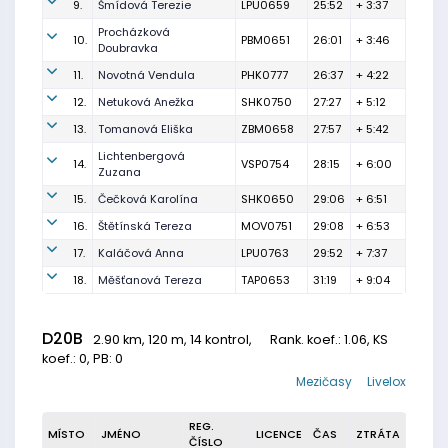
9.
Šmídová Terezie
LPU0659
25:52
+ 3:37
Procházková
10.
PBM0651
26:01
+ 3:46
Doubravka
11.
Novotná Vendula
PHK0777
26:37
+ 4:22
12.
Netuková Anežka
SHK0750
27:27
+ 5:12
13.
Tomanová Eliška
ZBM0658
27:57
+ 5:42
Lichtenbergová
14.
VSP0754
28:15
+ 6:00
Zuzana
15.
Čečková Karolína
SHK0650
29:06
+ 6:51
16.
Štětínská Tereza
MOV0751
29:08
+ 6:53
17.
Kaláčová Anna
LPU0763
29:52
+ 7:37
18.
Měšťanová Tereza
TAP0653
31:19
+ 9:04
D20B
2.90 km, 120 m, 14 kontrol,
Rank. koef.
: 1.06, KS
koef.: 0, PB: 0
Mezičasy
Livelox
REG.
MÍSTO
JMÉNO
LICENCE
ČAS
ZTRÁTA
ČÍSLO