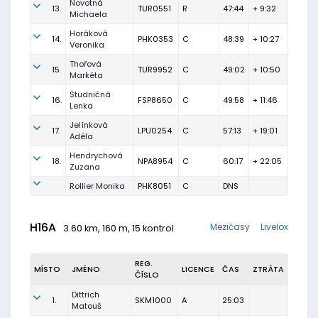
Novotná
13.
TUR0551
R
47:44
+ 9:32
Michaela
Horáková
14.
PHK0353
C
48:39
+ 10:27
Veronika
Thořová
15.
TUR9952
C
49:02
+ 10:50
Markéta
Studničná
16.
FSP8650
C
49:58
+ 11:46
Lenka
Jelínková
17.
LPU0254
C
57:13
+ 19:01
Adéla
Hendrychová
18.
NPA8954
C
60:17
+ 22:05
Zuzana
Rollier Monika
PHK8051
C
DNS
H16A
Mezičasy
Livelox
3.60 km, 160 m, 15 kontrol
REG.
MÍSTO
JMÉNO
LICENCE
ČAS
ZTRÁTA
ČÍSLO
Dittrich
1.
SKM1000
A
25:03
Matouš