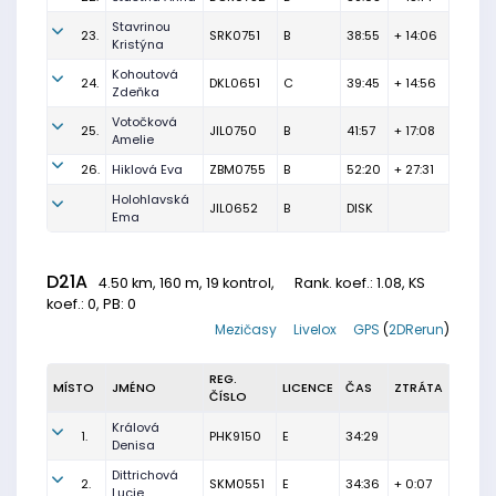
Stavrinou
23.
SRK0751
B
38:55
+ 14:06
Kristýna
Kohoutová
24.
DKL0651
C
39:45
+ 14:56
Zdeňka
Votočková
25.
JIL0750
B
41:57
+ 17:08
Amelie
26.
Hiklová Eva
ZBM0755
B
52:20
+ 27:31
Holohlavská
JIL0652
B
DISK
Ema
D21A
4.50 km, 160 m, 19 kontrol,
Rank. koef.
: 1.08, KS
koef.: 0, PB: 0
Mezičasy
Livelox
GPS
(
2DRerun
)
REG.
MÍSTO
JMÉNO
LICENCE
ČAS
ZTRÁTA
ČÍSLO
Králová
1.
PHK9150
E
34:29
Denisa
Dittrichová
2.
SKM0551
E
34:36
+ 0:07
Lucie