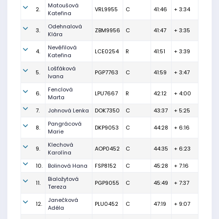
Matoušová
2.
VRL9955
C
41:46
+ 3:34
Kateřina
Odehnalová
3.
ZBM9956
C
41:47
+ 3:35
Klára
Nevěřilová
4.
LCE0254
R
41:51
+ 3:39
Kateřina
Lošťáková
5.
PGP7763
C
41:59
+ 3:47
Ivana
Fenclová
6.
LPU7667
R
42:12
+ 4:00
Marta
7.
Johnová Lenka
DOK7350
C
43:37
+ 5:25
Pangrácová
8.
DKP9053
C
44:28
+ 6:16
Marie
Klechová
9.
AOP0452
C
44:35
+ 6:23
Karolína
10.
Bolinová Hana
FSP8152
C
45:28
+ 7:16
Bialožytová
11.
PGP9055
C
45:49
+ 7:37
Tereza
Janečková
12.
PLU0452
C
47:19
+ 9:07
Adéla