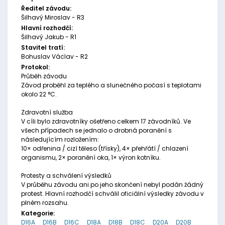
Ředitel závodu:
Šilhavý Miroslav - R3
Hlavní rozhodčí:
Šilhavý Jakub - R1
Stavitel tratí:
Bohuslav Václav - R2
Protokol:
Průběh závodu
Závod proběhl za teplého a slunečného počasí s teplotami
okolo 22 °C.
Zdravotní služba
V cíli bylo zdravotníky ošetřeno celkem 17 závodníků. Ve
všech případech se jednalo o drobná poranění s
následujícím rozložením:
10× odřenina / cizí těleso (třísky), 4× přehřátí / chlazení
organismu, 2× poranění oka, 1× výron kotníku.
Protesty a schválení výsledků
V průběhu závodu ani po jeho skončení nebyl podán žádný
protest. Hlavní rozhodčí schválil oficiální výsledky závodu v
plném rozsahu.
Kategorie:
D16A
D16B
D16C
D18A
D18B
D18C
D20A
D20B