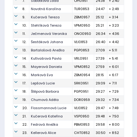
7.
Sobotková Lada
OPI0951
24:38
+ 2:40
8.
Novotná Karolína
TUR0853
24:47
+ 2:49
9.
Kučerová Tereza
ZBM0957
25:12
+ 3:14
10.
Stehlíková Tereza
VPM0950
25:21
+ 3:23
11.
Ječmenová Veronika
ONO0950
26:34
+ 4:36
12.
Šestáková Johana
VLI0853
26:40
+ 4:42
13.
Bartalošová Anežka
PGP0853
27:09
+ 5:11
14.
Kutlvašrová Pavla
VRL0951
27:39
+ 5:41
15.
Mayerová Daniela
VPM0852
27:59
+ 6:01
16.
Marková Eva
ZBM0954
28:15
+ 6:17
17.
Lepšová Lucie
SRK0951
29:09
+ 7:11
18.
Štěpová Barbora
PGP0951
29:27
+ 7:29
19.
Chumová Adéla
DOR0959
29:32
+ 7:34
20.
Flossmannová Lucie
VLI0852
29:47
+ 7:49
21.
Kučerová Kateřina
VSP0950
29:48
+ 7:50
22.
Fedrová Anežka
PBM0853
29:58
+ 8:00
23.
Kellerová Alice
CHT0852
30:50
+ 8:52