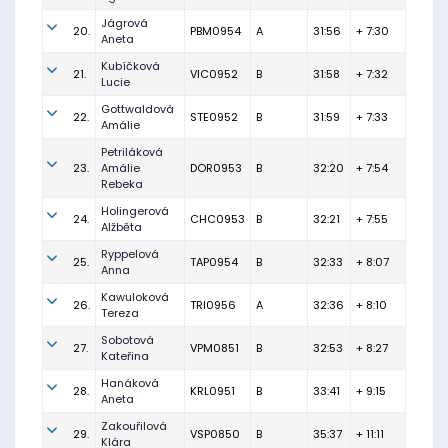
Jágrová
20.
PBM0954
A
31:56
+ 7:30
Aneta
Kubíčková
21.
VIC0952
B
31:58
+ 7:32
Lucie
Gottwaldová
22.
STE0952
B
31:59
+ 7:33
Amálie
Petriláková
23.
Amálie
DOR0953
B
32:20
+ 7:54
Rebeka
Holingerová
24.
CHC0953
B
32:21
+ 7:55
Alžběta
Ryppelová
25.
TAP0954
B
32:33
+ 8:07
Anna
Kawuloková
26.
TRI0956
A
32:36
+ 8:10
Tereza
Sobotová
27.
VPM0851
B
32:53
+ 8:27
Kateřina
Hanáková
28.
KRL0951
B
33:41
+ 9:15
Aneta
Zakouřilová
29.
VSP0850
B
35:37
+ 11:11
Klára