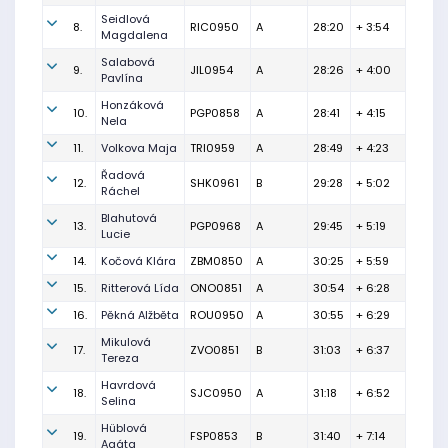
Seidlová
8.
RIC0950
A
28:20
+ 3:54
Magdalena
Salabová
9.
JIL0954
A
28:26
+ 4:00
Pavlína
Honzáková
10.
PGP0858
A
28:41
+ 4:15
Nela
11.
Volkova Maja
TRI0959
A
28:49
+ 4:23
Řadová
12.
SHK0961
B
29:28
+ 5:02
Ráchel
Blahutová
13.
PGP0968
A
29:45
+ 5:19
Lucie
14.
Kočová Klára
ZBM0850
A
30:25
+ 5:59
15.
Ritterová Lída
ONO0851
A
30:54
+ 6:28
16.
Pěkná Alžběta
ROU0950
A
30:55
+ 6:29
Mikulová
17.
ZVO0851
B
31:03
+ 6:37
Tereza
Havrdová
18.
SJC0950
A
31:18
+ 6:52
Selina
Hüblová
19.
FSP0853
B
31:40
+ 7:14
Agáta