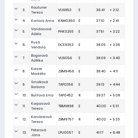
Rauturier
3.
VLI9953
E
36:41
+ 2:12
Tereza
4.
Karlová Anna
KAM0360
E
37:10
+ 2:41
Vandasová
5.
PHK0255
E
37:51
+ 3:22
Adéla
Rusá
6.
DCE9353
E
38:05
+ 3:36
Vendula
Bogarová
7.
VLI9056
E
38:09
+ 3:40
Adélka
Kaiser
8.
ZBM9456
E
38:40
+ 4:11
Markéta
Smolková
9.
TAP0356
E
39:13
+ 4:44
Barbora
10.
Bulířová Ema
TAP0452
R
39:37
+ 5:08
Korpasová
11.
TBM9898
E
40:00
+ 5:31
Tereza
Karvánková
12.
ZBM9757
R
40:02
+ 5:33
Tereza
Peterová
13.
LPU0057
E
41:17
+ 6:48
Jana