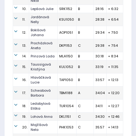
Nikol
10.
Lepšová Julie
SRK1152
B
28:16
+ 6:32
Jordánová
11.
KSU1050
B
28:38
+ 6:54
Nelly
Bokišová
12.
AOP1051
B
29:34
+ 7:50
Johana
Procházková
13.
DKP1153
C
29:38
+ 7:54
Aneta
14.
Prinzová Lada
MLA1150
B
30:18
+ 8:34
Taussigová
15.
KUL1052
B
33:19
+ 11:35
Kristýna
Hlaváčková
16.
TAP1050
B
33:57
+ 12:13
Lucie
Schwabová
17.
TBM1188
A
34:04
+ 12:20
Barbora
Ledabylová
18.
TUR1054
C
34:11
+ 12:27
Eliška
19.
Lohová Anna
DKL1151
C
34:30
+ 12:46
Mojžíšová
20.
PHK1053
C
35:57
+ 14:13
Nela