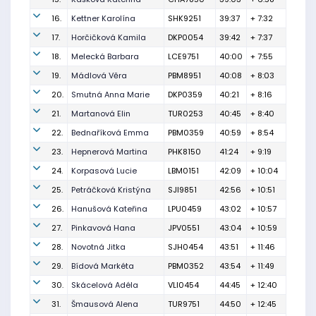
16.
Kettner Karolína
SHK9251
39:37
+ 7:32
17.
Horčičková Kamila
DKP0054
39:42
+ 7:37
18.
Melecká Barbara
LCE9751
40:00
+ 7:55
19.
Mádlová Věra
PBM8951
40:08
+ 8:03
20.
Smutná Anna Marie
DKP0359
40:21
+ 8:16
21.
Martanová Elin
TUR0253
40:45
+ 8:40
22.
Bednaříková Emma
PBM0359
40:59
+ 8:54
23.
Hepnerová Martina
PHK8150
41:24
+ 9:19
24.
Korpasová Lucie
LBM0151
42:09
+ 10:04
25.
Petráčková Kristýna
SJI9851
42:56
+ 10:51
26.
Hanušová Kateřina
LPU0459
43:02
+ 10:57
27.
Pinkavová Hana
JPV0551
43:04
+ 10:59
28.
Novotná Jitka
SJH0454
43:51
+ 11:46
29.
Bídová Markéta
PBM0352
43:54
+ 11:49
30.
Skácelová Adéla
VLI0454
44:45
+ 12:40
31.
Šmausová Alena
TUR9751
44:50
+ 12:45