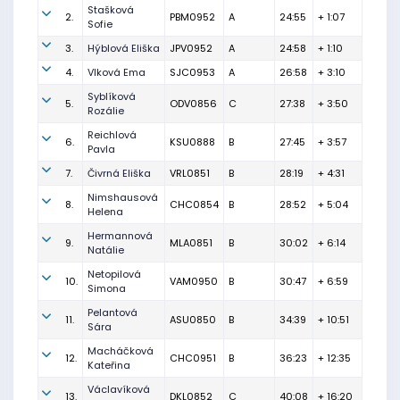
Stašková
2.
PBM0952
A
24:55
+ 1:07
Sofie
3.
Hýblová Eliška
JPV0952
A
24:58
+ 1:10
4.
Vlková Ema
SJC0953
A
26:58
+ 3:10
Syblíková
5.
ODV0856
C
27:38
+ 3:50
Rozálie
Reichlová
6.
KSU0888
B
27:45
+ 3:57
Pavla
7.
Čivrná Eliška
VRL0851
B
28:19
+ 4:31
Nimshausová
8.
CHC0854
B
28:52
+ 5:04
Helena
Hermannová
9.
MLA0851
B
30:02
+ 6:14
Natálie
Netopilová
10.
VAM0950
B
30:47
+ 6:59
Simona
Pelantová
11.
ASU0850
B
34:39
+ 10:51
Sára
Macháčková
12.
CHC0951
B
36:23
+ 12:35
Kateřina
Václavíková
13.
DKL0852
C
40:08
+ 16:20