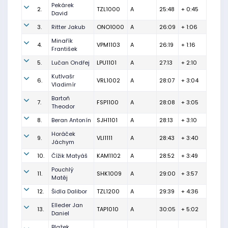
Pekárek
2.
TZL1000
A
25:48
+ 0:45
David
3.
Ritter Jakub
ONO1000
A
26:09
+ 1:06
Minařík
4.
VPM1103
A
26:19
+ 1:16
František
5.
Lučan Ondřej
LPU1101
A
27:13
+ 2:10
Kutlvašr
6.
VRL1002
A
28:07
+ 3:04
Vladimír
Bartoň
7.
FSP1100
A
28:08
+ 3:05
Theodor
8.
Beran Antonín
SJH1101
A
28:13
+ 3:10
Horáček
9.
VLI1111
A
28:43
+ 3:40
Jáchym
10.
Čížik Matyáš
KAM1102
A
28:52
+ 3:49
Pouchlý
11.
SHK1009
A
29:00
+ 3:57
Matěj
12.
Šidla Dalibor
TZL1200
A
29:39
+ 4:36
Elleder Jan
13.
TAP1010
A
30:05
+ 5:02
Daniel
Blažek