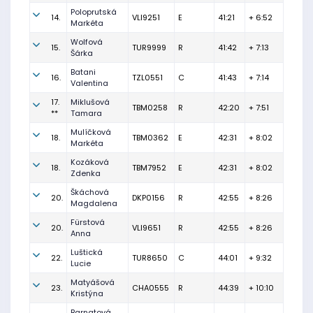
Poloprutská
14.
VLI9251
E
41:21
+ 6:52
Markéta
Wolfová
15.
TUR9999
R
41:42
+ 7:13
Šárka
Batani
16.
TZL0551
C
41:43
+ 7:14
Valentina
17.
Miklušová
TBM0258
R
42:20
+ 7:51
**
Tamara
Mulíčková
18.
TBM0362
E
42:31
+ 8:02
Markéta
Kozáková
18.
TBM7952
E
42:31
+ 8:02
Zdenka
Škáchová
20.
DKP0156
R
42:55
+ 8:26
Magdalena
Fürstová
20.
VLI9651
R
42:55
+ 8:26
Anna
Luštická
22.
TUR8650
C
44:01
+ 9:32
Lucie
Matyášová
23.
CHA0555
R
44:39
+ 10:10
Kristýna
Barnatová