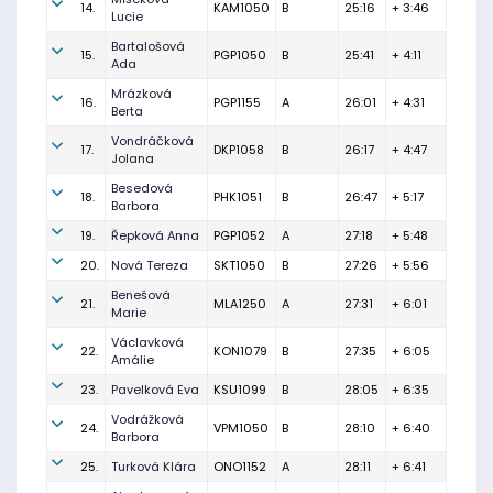
14.
KAM1050
B
25:16
+ 3:46
Lucie
Bartalošová
15.
PGP1050
B
25:41
+ 4:11
Ada
Mrázková
16.
PGP1155
A
26:01
+ 4:31
Berta
Vondráčková
17.
DKP1058
B
26:17
+ 4:47
Jolana
Besedová
18.
PHK1051
B
26:47
+ 5:17
Barbora
19.
Řepková Anna
PGP1052
A
27:18
+ 5:48
20.
Nová Tereza
SKT1050
B
27:26
+ 5:56
Benešová
21.
MLA1250
A
27:31
+ 6:01
Marie
Václavková
22.
KON1079
B
27:35
+ 6:05
Amálie
23.
Pavelková Eva
KSU1099
B
28:05
+ 6:35
Vodrážková
24.
VPM1050
B
28:10
+ 6:40
Barbora
25.
Turková Klára
ONO1152
A
28:11
+ 6:41