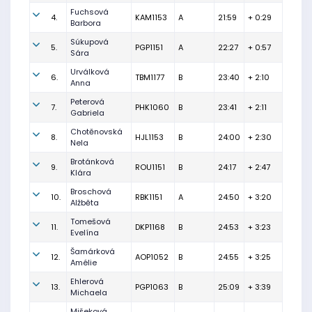
Fuchsová
4.
KAM1153
A
21:59
+ 0:29
Barbora
Súkupová
5.
PGP1151
A
22:27
+ 0:57
Sára
Urválková
6.
TBM1177
B
23:40
+ 2:10
Anna
Peterová
7.
PHK1060
B
23:41
+ 2:11
Gabriela
Chotěnovská
8.
HJL1153
B
24:00
+ 2:30
Nela
Brotánková
9.
ROU1151
B
24:17
+ 2:47
Klára
Broschová
10.
RBK1151
A
24:50
+ 3:20
Alžběta
Tomešová
11.
DKP1168
B
24:53
+ 3:23
Evelína
Šamárková
12.
AOP1052
B
24:55
+ 3:25
Amélie
Ehlerová
13.
PGP1063
B
25:09
+ 3:39
Michaela
Mišeková