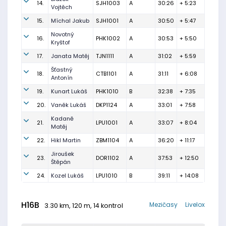
14.
SJH1003
A
30:26
+ 5:23
Vojtěch
15.
Míchal Jakub
SJH1001
A
30:50
+ 5:47
Novotný
16.
PHK1002
A
30:53
+ 5:50
Kryštof
17.
Janata Matěj
TJN1111
A
31:02
+ 5:59
Šťastný
18.
CTB1101
A
31:11
+ 6:08
Antonín
19.
Kunart Lukáš
PHK1010
B
32:38
+ 7:35
20.
Vaněk Lukáš
DKP1124
A
33:01
+ 7:58
Kadaně
21.
LPU1001
A
33:07
+ 8:04
Matěj
22.
Hikl Martin
ZBM1104
A
36:20
+ 11:17
Jiroušek
23.
DOR1102
A
37:53
+ 12:50
Štěpán
24.
Kozel Lukáš
LPU1010
B
39:11
+ 14:08
H16B
Mezičasy
Livelox
3.30 km, 120 m, 14 kontrol