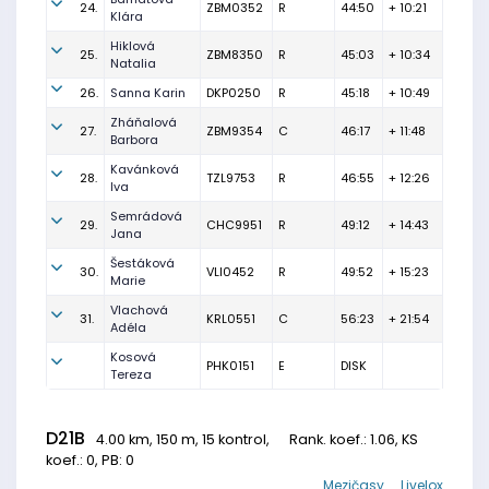
24.
ZBM0352
R
44:50
+ 10:21
Klára
Hiklová
25.
ZBM8350
R
45:03
+ 10:34
Natalia
26.
Sanna Karin
DKP0250
R
45:18
+ 10:49
Zháňalová
27.
ZBM9354
C
46:17
+ 11:48
Barbora
Kavánková
28.
TZL9753
R
46:55
+ 12:26
Iva
Semrádová
29.
CHC9951
R
49:12
+ 14:43
Jana
Šestáková
30.
VLI0452
R
49:52
+ 15:23
Marie
Vlachová
31.
KRL0551
C
56:23
+ 21:54
Adéla
Kosová
PHK0151
E
DISK
Tereza
D21B
4.00 km, 150 m, 15 kontrol,
Rank. koef.
: 1.06, KS
koef.: 0, PB: 0
Mezičasy
Livelox