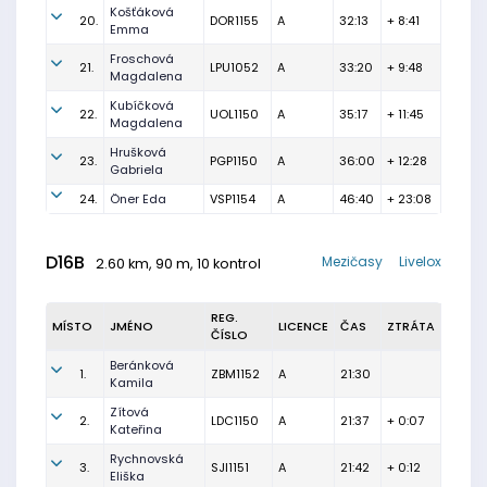
Košťáková
20.
DOR1155
A
32:13
+ 8:41
Emma
Froschová
21.
LPU1052
A
33:20
+ 9:48
Magdalena
Kubíčková
22.
UOL1150
A
35:17
+ 11:45
Magdalena
Hrušková
23.
PGP1150
A
36:00
+ 12:28
Gabriela
24.
Öner Eda
VSP1154
A
46:40
+ 23:08
D16B
Mezičasy
Livelox
2.60 km, 90 m, 10 kontrol
REG.
MÍSTO
JMÉNO
LICENCE
ČAS
ZTRÁTA
ČÍSLO
Beránková
1.
ZBM1152
A
21:30
Kamila
Zítová
2.
LDC1150
A
21:37
+ 0:07
Kateřina
Rychnovská
3.
SJI1151
A
21:42
+ 0:12
Eliška