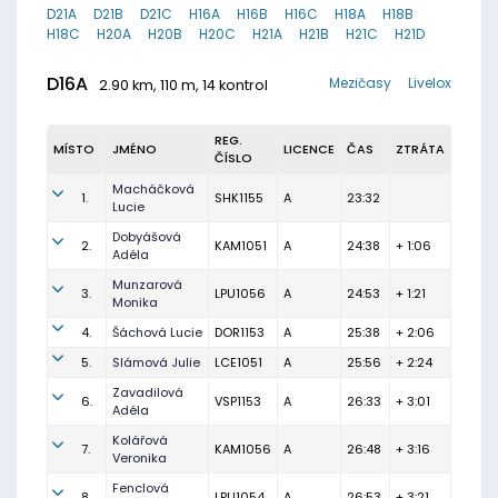
D21A
D21B
D21C
H16A
H16B
H16C
H18A
H18B
H18C
H20A
H20B
H20C
H21A
H21B
H21C
H21D
D16A
Mezičasy
Livelox
2.90 km, 110 m, 14 kontrol
REG.
MÍSTO
JMÉNO
LICENCE
ČAS
ZTRÁTA
ČÍSLO
Macháčková
1.
SHK1155
A
23:32
Lucie
Dobyášová
2.
KAM1051
A
24:38
+ 1:06
Adéla
Munzarová
3.
LPU1056
A
24:53
+ 1:21
Monika
4.
Šáchová Lucie
DOR1153
A
25:38
+ 2:06
5.
Slámová Julie
LCE1051
A
25:56
+ 2:24
Zavadilová
6.
VSP1153
A
26:33
+ 3:01
Adéla
Kolářová
7.
KAM1056
A
26:48
+ 3:16
Veronika
Fenclová
8.
LPU1054
A
26:53
+ 3:21