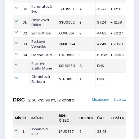
Kundratová
30.
TZL0950
A
36:27
+ 12:01
Eva
Pinkavová
31.
SSU0852
B
37:24
+ 12:58
Eliška
32.
Berná Klára
ODV0851
B
44:53
+ 20:27
Rotková
33.
ZBM0854
B
47:49
+ 23:23
Veronika
34.
Plachá Běla
LDC0953
B
60:32
+ 36:06
Kranzler
SSU0950
A
DNS
Stella Marie
Chrástová
STH0851
A
DNS
Barbora
D18C
Mezičasy
Livelox
2.60 km, 90 m, 12 kontrol
REG.
MÍSTO
JMÉNO
LICENCE
ČAS
ZTRÁTA
ČÍSLO
Dominová
1.
LPU0857
B
23:48
Julie