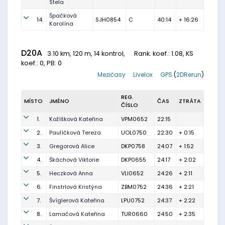
Stela
Špačková
14.
SJH0854
C
40:14
+ 16:26
Karolína
D20A
3.10 km, 120 m, 14 kontrol,
Rank. koef.
: 1.08, KS
koef.: 0, PB: 0
Mezičasy
Livelox
GPS
(
2DRerun
)
REG.
MÍSTO
JMÉNO
ČAS
ZTRÁTA
ČÍSLO
1.
Kožíšková Kateřina
VPM0652
22:15
2.
Paulíčková Tereza
UOL0750
22:30
+ 0:15
3.
Gregorová Alice
DKP0758
24:07
+ 1:52
4.
Škáchová Viktorie
DKP0655
24:17
+ 2:02
5.
Heczková Anna
VLI0652
24:26
+ 2:11
6.
Finstrlová Kristýna
ZBM0752
24:36
+ 2:21
7.
Švíglerová Kateřina
LPU0752
24:37
+ 2:22
8.
Lamačová Kateřina
TUR0660
24:50
+ 2:35