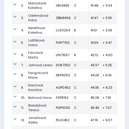
Matoušová
2.
VRL9955
C
41:46
+ 3:34
Kateřina
Odehnalová
3.
ZBM9956
C
41:47
+ 3:35
Klára
Nevěřilová
4.
LCE0254
R
41:51
+ 3:39
Kateřina
Lošťáková
5.
PGP7763
C
41:59
+ 3:47
Ivana
Fenclová
6.
LPU7667
R
42:12
+ 4:00
Marta
7.
Johnová Lenka
DOK7350
C
43:37
+ 5:25
Pangrácová
8.
DKP9053
C
44:28
+ 6:16
Marie
Klechová
9.
AOP0452
C
44:35
+ 6:23
Karolína
10.
Bolinová Hana
FSP8152
C
45:28
+ 7:16
Bialožytová
11.
PGP9055
C
45:49
+ 7:37
Tereza
Janečková
12.
PLU0452
C
47:19
+ 9:07
Adéla