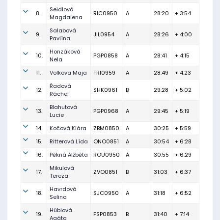
Seidlová
8.
RIC0950
A
28:20
+ 3:54
Magdalena
Salabová
9.
JIL0954
A
28:26
+ 4:00
Pavlína
Honzáková
10.
PGP0858
A
28:41
+ 4:15
Nela
11.
Volkova Maja
TRI0959
A
28:49
+ 4:23
Řadová
12.
SHK0961
B
29:28
+ 5:02
Ráchel
Blahutová
13.
PGP0968
A
29:45
+ 5:19
Lucie
14.
Kočová Klára
ZBM0850
A
30:25
+ 5:59
15.
Ritterová Lída
ONO0851
A
30:54
+ 6:28
16.
Pěkná Alžběta
ROU0950
A
30:55
+ 6:29
Mikulová
17.
ZVO0851
B
31:03
+ 6:37
Tereza
Havrdová
18.
SJC0950
A
31:18
+ 6:52
Selina
Hüblová
19.
FSP0853
B
31:40
+ 7:14
Agáta