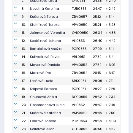
7.
Sobotková Lada
OPI0951
24:38
+ 2:40
8.
Novotná Karolína
TUR0853
24:47
+ 2:49
9.
Kučerová Tereza
ZBM0957
25:12
+ 3:14
10.
Stehlíková Tereza
VPM0950
25:21
+ 3:23
11.
Ječmenová Veronika
ONO0950
26:34
+ 4:36
12.
Šestáková Johana
VLI0853
26:40
+ 4:42
13.
Bartalošová Anežka
PGP0853
27:09
+ 5:11
14.
Kutlvašrová Pavla
VRL0951
27:39
+ 5:41
15.
Mayerová Daniela
VPM0852
27:59
+ 6:01
16.
Marková Eva
ZBM0954
28:15
+ 6:17
17.
Lepšová Lucie
SRK0951
29:09
+ 7:11
18.
Štěpová Barbora
PGP0951
29:27
+ 7:29
19.
Chumová Adéla
DOR0959
29:32
+ 7:34
20.
Flossmannová Lucie
VLI0852
29:47
+ 7:49
21.
Kučerová Kateřina
VSP0950
29:48
+ 7:50
22.
Fedrová Anežka
PBM0853
29:58
+ 8:00
23.
Kellerová Alice
CHT0852
30:50
+ 8:52