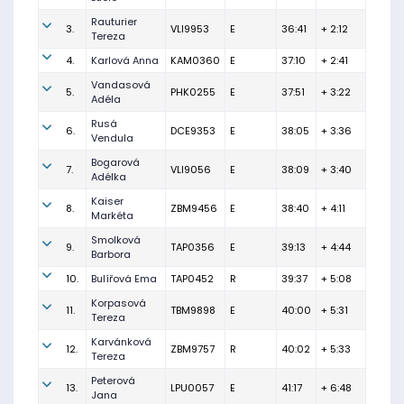
Rauturier
3.
VLI9953
E
36:41
+ 2:12
Tereza
4.
Karlová Anna
KAM0360
E
37:10
+ 2:41
Vandasová
5.
PHK0255
E
37:51
+ 3:22
Adéla
Rusá
6.
DCE9353
E
38:05
+ 3:36
Vendula
Bogarová
7.
VLI9056
E
38:09
+ 3:40
Adélka
Kaiser
8.
ZBM9456
E
38:40
+ 4:11
Markéta
Smolková
9.
TAP0356
E
39:13
+ 4:44
Barbora
10.
Bulířová Ema
TAP0452
R
39:37
+ 5:08
Korpasová
11.
TBM9898
E
40:00
+ 5:31
Tereza
Karvánková
12.
ZBM9757
R
40:02
+ 5:33
Tereza
Peterová
13.
LPU0057
E
41:17
+ 6:48
Jana