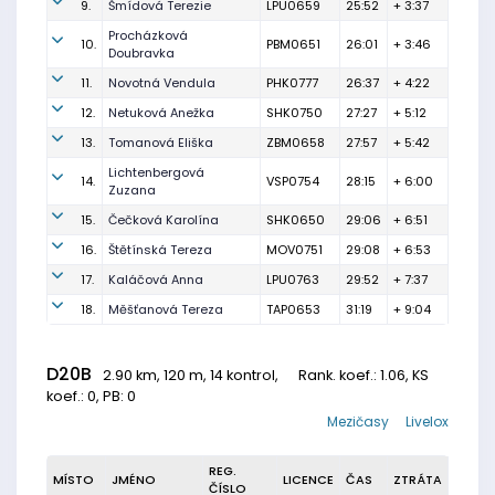
9.
Šmídová Terezie
LPU0659
25:52
+ 3:37
Procházková
10.
PBM0651
26:01
+ 3:46
Doubravka
11.
Novotná Vendula
PHK0777
26:37
+ 4:22
12.
Netuková Anežka
SHK0750
27:27
+ 5:12
13.
Tomanová Eliška
ZBM0658
27:57
+ 5:42
Lichtenbergová
14.
VSP0754
28:15
+ 6:00
Zuzana
15.
Čečková Karolína
SHK0650
29:06
+ 6:51
16.
Štětínská Tereza
MOV0751
29:08
+ 6:53
17.
Kaláčová Anna
LPU0763
29:52
+ 7:37
18.
Měšťanová Tereza
TAP0653
31:19
+ 9:04
D20B
2.90 km, 120 m, 14 kontrol,
Rank. koef.
: 1.06, KS
koef.: 0, PB: 0
Mezičasy
Livelox
REG.
MÍSTO
JMÉNO
LICENCE
ČAS
ZTRÁTA
ČÍSLO