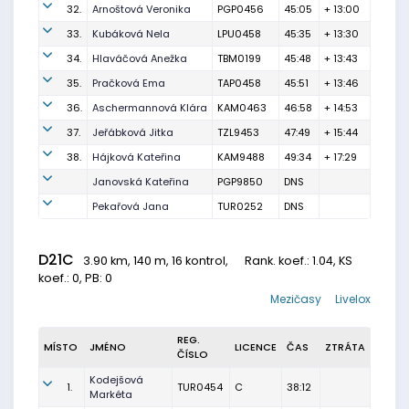
32.
Arnoštová Veronika
PGP0456
45:05
+ 13:00
33.
Kubáková Nela
LPU0458
45:35
+ 13:30
34.
Hlaváčová Anežka
TBM0199
45:48
+ 13:43
35.
Pračková Ema
TAP0458
45:51
+ 13:46
36.
Aschermannová Klára
KAM0463
46:58
+ 14:53
37.
Jeřábková Jitka
TZL9453
47:49
+ 15:44
38.
Hájková Kateřina
KAM9488
49:34
+ 17:29
Janovská Kateřina
PGP9850
DNS
Pekařová Jana
TUR0252
DNS
D21C
3.90 km, 140 m, 16 kontrol,
Rank. koef.
: 1.04, KS
koef.: 0, PB: 0
Mezičasy
Livelox
REG.
MÍSTO
JMÉNO
LICENCE
ČAS
ZTRÁTA
ČÍSLO
Kodejšová
1.
TUR0454
C
38:12
Markéta