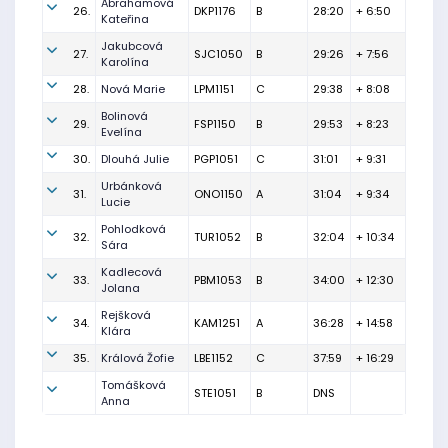
Abrahamová
26.
DKP1176
B
28:20
+ 6:50
Kateřina
Jakubcová
27.
SJC1050
B
29:26
+ 7:56
Karolína
28.
Nová Marie
LPM1151
C
29:38
+ 8:08
Bolinová
29.
FSP1150
B
29:53
+ 8:23
Evelína
30.
Dlouhá Julie
PGP1051
C
31:01
+ 9:31
Urbánková
31.
ONO1150
A
31:04
+ 9:34
Lucie
Pohlodková
32.
TUR1052
B
32:04
+ 10:34
Sára
Kadlecová
33.
PBM1053
B
34:00
+ 12:30
Jolana
Rejšková
34.
KAM1251
A
36:28
+ 14:58
Klára
35.
Králová Žofie
LBE1152
C
37:59
+ 16:29
Tomášková
STE1051
B
DNS
Anna