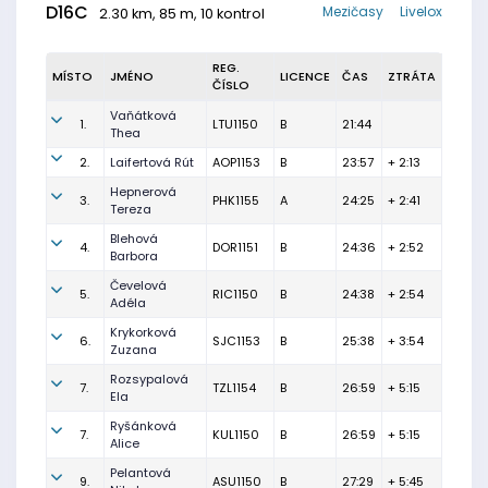
D16C
Mezičasy
Livelox
2.30 km, 85 m, 10 kontrol
REG.
MÍSTO
JMÉNO
LICENCE
ČAS
ZTRÁTA
ČÍSLO
Vaňátková
1.
LTU1150
B
21:44
Thea
2.
Laifertová Rút
AOP1153
B
23:57
+ 2:13
Hepnerová
3.
PHK1155
A
24:25
+ 2:41
Tereza
Blehová
4.
DOR1151
B
24:36
+ 2:52
Barbora
Čevelová
5.
RIC1150
B
24:38
+ 2:54
Adéla
Krykorková
6.
SJC1153
B
25:38
+ 3:54
Zuzana
Rozsypalová
7.
TZL1154
B
26:59
+ 5:15
Ela
Ryšánková
7.
KUL1150
B
26:59
+ 5:15
Alice
Pelantová
9.
ASU1150
B
27:29
+ 5:45