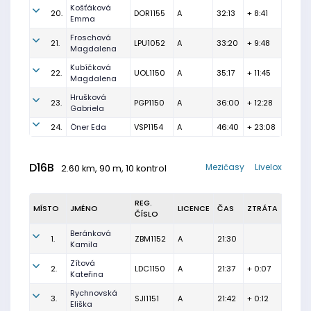
Košťáková
20.
DOR1155
A
32:13
+ 8:41
Emma
Froschová
21.
LPU1052
A
33:20
+ 9:48
Magdalena
Kubíčková
22.
UOL1150
A
35:17
+ 11:45
Magdalena
Hrušková
23.
PGP1150
A
36:00
+ 12:28
Gabriela
24.
Öner Eda
VSP1154
A
46:40
+ 23:08
D16B
Mezičasy
Livelox
2.60 km, 90 m, 10 kontrol
REG.
MÍSTO
JMÉNO
LICENCE
ČAS
ZTRÁTA
ČÍSLO
Beránková
1.
ZBM1152
A
21:30
Kamila
Zítová
2.
LDC1150
A
21:37
+ 0:07
Kateřina
Rychnovská
3.
SJI1151
A
21:42
+ 0:12
Eliška