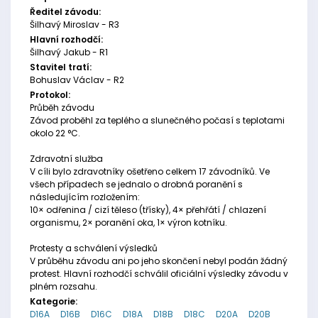
Ředitel závodu:
Šilhavý Miroslav - R3
Hlavní rozhodčí:
Šilhavý Jakub - R1
Stavitel tratí:
Bohuslav Václav - R2
Protokol:
Průběh závodu
Závod proběhl za teplého a slunečného počasí s teplotami
okolo 22 °C.
Zdravotní služba
V cíli bylo zdravotníky ošetřeno celkem 17 závodníků. Ve
všech případech se jednalo o drobná poranění s
následujícím rozložením:
10× odřenina / cizí těleso (třísky), 4× přehřátí / chlazení
organismu, 2× poranění oka, 1× výron kotníku.
Protesty a schválení výsledků
V průběhu závodu ani po jeho skončení nebyl podán žádný
protest. Hlavní rozhodčí schválil oficiální výsledky závodu v
plném rozsahu.
Kategorie:
D16A
D16B
D16C
D18A
D18B
D18C
D20A
D20B