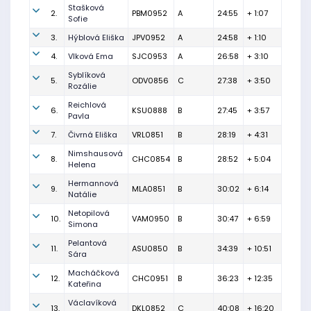
Stašková
2.
PBM0952
A
24:55
+ 1:07
Sofie
3.
Hýblová Eliška
JPV0952
A
24:58
+ 1:10
4.
Vlková Ema
SJC0953
A
26:58
+ 3:10
Syblíková
5.
ODV0856
C
27:38
+ 3:50
Rozálie
Reichlová
6.
KSU0888
B
27:45
+ 3:57
Pavla
7.
Čivrná Eliška
VRL0851
B
28:19
+ 4:31
Nimshausová
8.
CHC0854
B
28:52
+ 5:04
Helena
Hermannová
9.
MLA0851
B
30:02
+ 6:14
Natálie
Netopilová
10.
VAM0950
B
30:47
+ 6:59
Simona
Pelantová
11.
ASU0850
B
34:39
+ 10:51
Sára
Macháčková
12.
CHC0951
B
36:23
+ 12:35
Kateřina
Václavíková
13.
DKL0852
C
40:08
+ 16:20