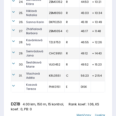
24.
ZBM0352
R
44:50
+ 10:21
Klára
Hiklová
25.
ZBM8350
R
45:03
+ 10:34
Natalia
26.
Sanna Karin
DKP0250
R
45:18
+ 10:49
Zháňalová
27.
ZBM9354
C
46:17
+ 11:48
Barbora
Kavánková
28.
TZL9753
R
46:55
+ 12:26
Iva
Semrádová
29.
CHC9951
R
49:12
+ 14:43
Jana
Šestáková
30.
VLI0452
R
49:52
+ 15:23
Marie
Vlachová
31.
KRL0551
C
56:23
+ 21:54
Adéla
Kosová
PHK0151
E
DISK
Tereza
D21B
4.00 km, 150 m, 15 kontrol,
Rank. koef.
: 1.06, KS
koef.: 0, PB: 0
Mezičasy
Livelox