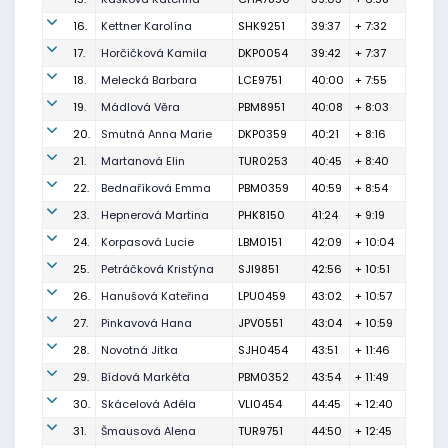
16.
Kettner Karolína
SHK9251
39:37
+ 7:32
17.
Horčičková Kamila
DKP0054
39:42
+ 7:37
18.
Melecká Barbara
LCE9751
40:00
+ 7:55
19.
Mádlová Věra
PBM8951
40:08
+ 8:03
20.
Smutná Anna Marie
DKP0359
40:21
+ 8:16
21.
Martanová Elin
TUR0253
40:45
+ 8:40
22.
Bednaříková Emma
PBM0359
40:59
+ 8:54
23.
Hepnerová Martina
PHK8150
41:24
+ 9:19
24.
Korpasová Lucie
LBM0151
42:09
+ 10:04
25.
Petráčková Kristýna
SJI9851
42:56
+ 10:51
26.
Hanušová Kateřina
LPU0459
43:02
+ 10:57
27.
Pinkavová Hana
JPV0551
43:04
+ 10:59
28.
Novotná Jitka
SJH0454
43:51
+ 11:46
29.
Bídová Markéta
PBM0352
43:54
+ 11:49
30.
Skácelová Adéla
VLI0454
44:45
+ 12:40
31.
Šmausová Alena
TUR9751
44:50
+ 12:45