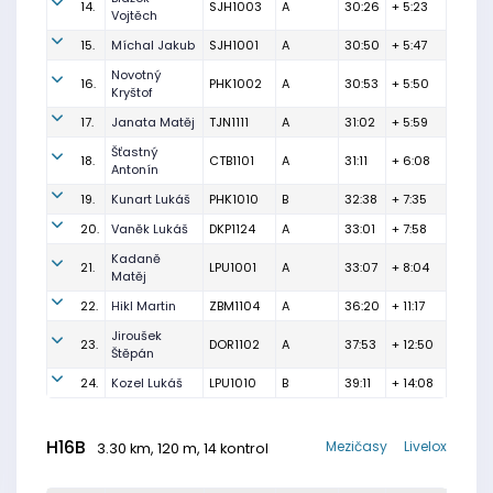
14.
SJH1003
A
30:26
+ 5:23
Vojtěch
15.
Míchal Jakub
SJH1001
A
30:50
+ 5:47
Novotný
16.
PHK1002
A
30:53
+ 5:50
Kryštof
17.
Janata Matěj
TJN1111
A
31:02
+ 5:59
Šťastný
18.
CTB1101
A
31:11
+ 6:08
Antonín
19.
Kunart Lukáš
PHK1010
B
32:38
+ 7:35
20.
Vaněk Lukáš
DKP1124
A
33:01
+ 7:58
Kadaně
21.
LPU1001
A
33:07
+ 8:04
Matěj
22.
Hikl Martin
ZBM1104
A
36:20
+ 11:17
Jiroušek
23.
DOR1102
A
37:53
+ 12:50
Štěpán
24.
Kozel Lukáš
LPU1010
B
39:11
+ 14:08
H16B
Mezičasy
Livelox
3.30 km, 120 m, 14 kontrol