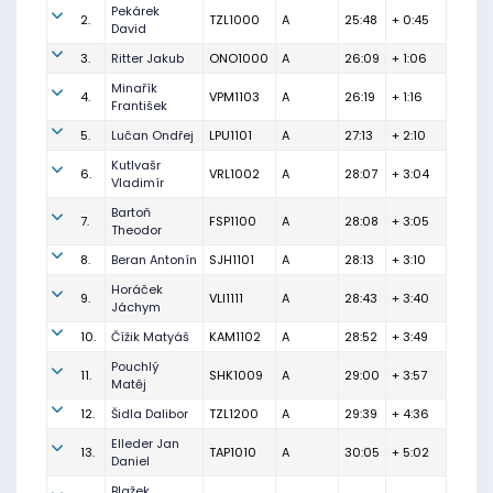
Pekárek
2.
TZL1000
A
25:48
+ 0:45
David
3.
Ritter Jakub
ONO1000
A
26:09
+ 1:06
Minařík
4.
VPM1103
A
26:19
+ 1:16
František
5.
Lučan Ondřej
LPU1101
A
27:13
+ 2:10
Kutlvašr
6.
VRL1002
A
28:07
+ 3:04
Vladimír
Bartoň
7.
FSP1100
A
28:08
+ 3:05
Theodor
8.
Beran Antonín
SJH1101
A
28:13
+ 3:10
Horáček
9.
VLI1111
A
28:43
+ 3:40
Jáchym
10.
Čížik Matyáš
KAM1102
A
28:52
+ 3:49
Pouchlý
11.
SHK1009
A
29:00
+ 3:57
Matěj
12.
Šidla Dalibor
TZL1200
A
29:39
+ 4:36
Elleder Jan
13.
TAP1010
A
30:05
+ 5:02
Daniel
Blažek