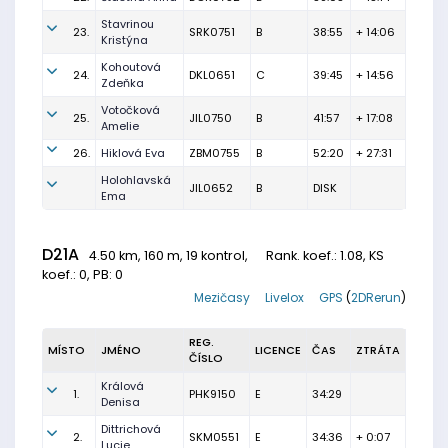
Stavrinou
23.
SRK0751
B
38:55
+ 14:06
Kristýna
Kohoutová
24.
DKL0651
C
39:45
+ 14:56
Zdeňka
Votočková
25.
JIL0750
B
41:57
+ 17:08
Amelie
26.
Hiklová Eva
ZBM0755
B
52:20
+ 27:31
Holohlavská
JIL0652
B
DISK
Ema
D21A
4.50 km, 160 m, 19 kontrol,
Rank. koef.
: 1.08, KS
koef.: 0, PB: 0
Mezičasy
Livelox
GPS
(
2DRerun
)
REG.
MÍSTO
JMÉNO
LICENCE
ČAS
ZTRÁTA
ČÍSLO
Králová
1.
PHK9150
E
34:29
Denisa
Dittrichová
2.
SKM0551
E
34:36
+ 0:07
Lucie