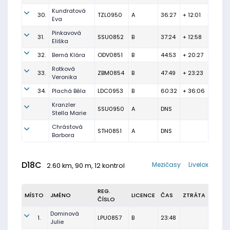
Kundratová
30.
TZL0950
A
36:27
+ 12:01
Eva
Pinkavová
31.
SSU0852
B
37:24
+ 12:58
Eliška
32.
Berná Klára
ODV0851
B
44:53
+ 20:27
Rotková
33.
ZBM0854
B
47:49
+ 23:23
Veronika
34.
Plachá Běla
LDC0953
B
60:32
+ 36:06
Kranzler
SSU0950
A
DNS
Stella Marie
Chrástová
STH0851
A
DNS
Barbora
D18C
Mezičasy
Livelox
2.60 km, 90 m, 12 kontrol
REG.
MÍSTO
JMÉNO
LICENCE
ČAS
ZTRÁTA
ČÍSLO
Dominová
1.
LPU0857
B
23:48
Julie