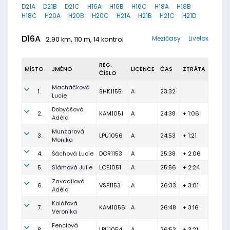
D21A
D21B
D21C
H16A
H16B
H16C
H18A
H18B
H18C
H20A
H20B
H20C
H21A
H21B
H21C
H21D
D16A
Mezičasy
Livelox
2.90 km, 110 m, 14 kontrol
REG.
MÍSTO
JMÉNO
LICENCE
ČAS
ZTRÁTA
ČÍSLO
Macháčková
1.
SHK1155
A
23:32
Lucie
Dobyášová
2.
KAM1051
A
24:38
+ 1:06
Adéla
Munzarová
3.
LPU1056
A
24:53
+ 1:21
Monika
4.
Šáchová Lucie
DOR1153
A
25:38
+ 2:06
5.
Slámová Julie
LCE1051
A
25:56
+ 2:24
Zavadilová
6.
VSP1153
A
26:33
+ 3:01
Adéla
Kolářová
7.
KAM1056
A
26:48
+ 3:16
Veronika
Fenclová
8.
LPU1054
A
26:53
+ 3:21