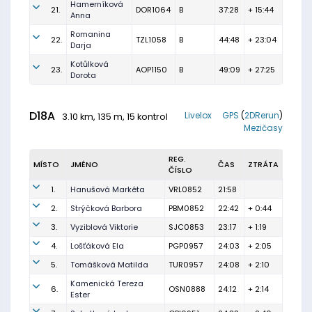
Hamerníková
21.
DOR1064
B
37:28
+ 15:44
Anna
Romanina
22.
TZL1058
B
44:48
+ 23:04
Darja
Kotůlková
23.
AOP1150
B
49:09
+ 27:25
Dorota
D18A
Livelox
GPS
(
2DRerun
)
3.10 km, 135 m, 15 kontrol
Mezičasy
REG.
MÍSTO
JMÉNO
ČAS
ZTRÁTA
ČÍSLO
1.
Hanušová Markéta
VRL0852
21:58
2.
Strýčková Barbora
PBM0852
22:42
+ 0:44
3.
Vyziblová Viktorie
SJC0853
23:17
+ 1:19
4.
Lošťáková Ela
PGP0957
24:03
+ 2:05
5.
Tomášková Matilda
TUR0957
24:08
+ 2:10
Kamenická Tereza
6.
OSN0888
24:12
+ 2:14
Ester