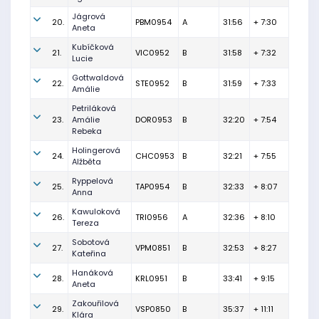
Jágrová
20.
PBM0954
A
31:56
+ 7:30
Aneta
Kubíčková
21.
VIC0952
B
31:58
+ 7:32
Lucie
Gottwaldová
22.
STE0952
B
31:59
+ 7:33
Amálie
Petriláková
23.
Amálie
DOR0953
B
32:20
+ 7:54
Rebeka
Holingerová
24.
CHC0953
B
32:21
+ 7:55
Alžběta
Ryppelová
25.
TAP0954
B
32:33
+ 8:07
Anna
Kawuloková
26.
TRI0956
A
32:36
+ 8:10
Tereza
Sobotová
27.
VPM0851
B
32:53
+ 8:27
Kateřina
Hanáková
28.
KRL0951
B
33:41
+ 9:15
Aneta
Zakouřilová
29.
VSP0850
B
35:37
+ 11:11
Klára