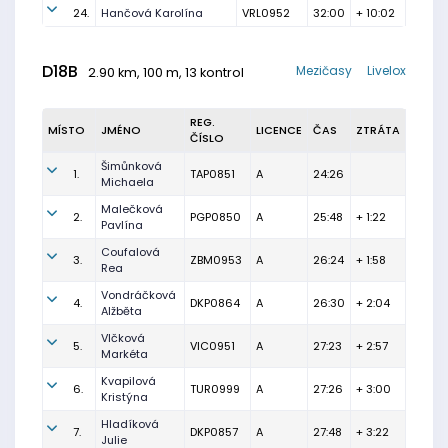
24.
Hančová Karolína
VRL0952
32:00
+ 10:02
D18B
Mezičasy
Livelox
2.90 km, 100 m, 13 kontrol
REG.
MÍSTO
JMÉNO
LICENCE
ČAS
ZTRÁTA
ČÍSLO
Šimůnková
1.
TAP0851
A
24:26
Michaela
Malečková
2.
PGP0850
A
25:48
+ 1:22
Pavlína
Coufalová
3.
ZBM0953
A
26:24
+ 1:58
Rea
Vondráčková
4.
DKP0864
A
26:30
+ 2:04
Alžběta
Vlčková
5.
VIC0951
A
27:23
+ 2:57
Markéta
Kvapilová
6.
TUR0999
A
27:26
+ 3:00
Kristýna
Hladíková
7.
DKP0857
A
27:48
+ 3:22
Julie