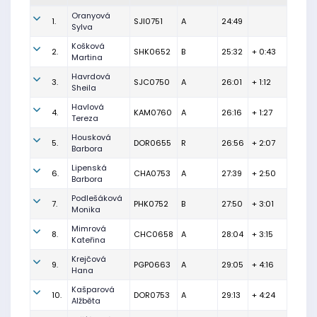
Oranyová
1.
SJI0751
A
24:49
Sylva
Košková
2.
SHK0652
B
25:32
+ 0:43
Martina
Havrdová
3.
SJC0750
A
26:01
+ 1:12
Sheila
Havlová
4.
KAM0760
A
26:16
+ 1:27
Tereza
Housková
5.
DOR0655
R
26:56
+ 2:07
Barbora
Lipenská
6.
CHA0753
A
27:39
+ 2:50
Barbora
Podlešáková
7.
PHK0752
B
27:50
+ 3:01
Monika
Mimrová
8.
CHC0658
A
28:04
+ 3:15
Kateřina
Krejčová
9.
PGP0663
A
29:05
+ 4:16
Hana
Kašparová
10.
DOR0753
A
29:13
+ 4:24
Alžběta