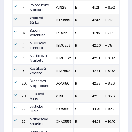
Poloprutská
14.
VLI9251
E
41:21
+ 6:52
Markéta
Wolfová
15.
TUR9999
R
41:42
+ 7:13
Šárka
Batani
16.
TZL0551
C
41:43
+ 7:14
Valentina
17.
Miklušová
TBM0258
R
42:20
+ 7:51
**
Tamara
Mulíčková
18.
TBM0362
E
42:31
+ 8:02
Markéta
Kozáková
18.
TBM7952
E
42:31
+ 8:02
Zdenka
Škáchová
20.
DKP0156
R
42:55
+ 8:26
Magdalena
Fürstová
20.
VLI9651
R
42:55
+ 8:26
Anna
Luštická
22.
TUR8650
C
44:01
+ 9:32
Lucie
Matyášová
23.
CHA0555
R
44:39
+ 10:10
Kristýna
Barnatová