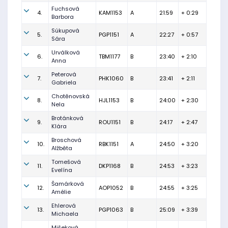
Fuchsová
4.
KAM1153
A
21:59
+ 0:29
Barbora
Súkupová
5.
PGP1151
A
22:27
+ 0:57
Sára
Urválková
6.
TBM1177
B
23:40
+ 2:10
Anna
Peterová
7.
PHK1060
B
23:41
+ 2:11
Gabriela
Chotěnovská
8.
HJL1153
B
24:00
+ 2:30
Nela
Brotánková
9.
ROU1151
B
24:17
+ 2:47
Klára
Broschová
10.
RBK1151
A
24:50
+ 3:20
Alžběta
Tomešová
11.
DKP1168
B
24:53
+ 3:23
Evelína
Šamárková
12.
AOP1052
B
24:55
+ 3:25
Amélie
Ehlerová
13.
PGP1063
B
25:09
+ 3:39
Michaela
Mišeková