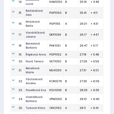
14.
KAM1050
B
25:16
+ 3:46
Lucie
Bartalošová
15.
PGP1050
B
25:41
+ 4:11
Ada
Mrázková
16.
PGP1155
A
26:01
+ 4:31
Berta
Vondráčková
17.
DKP1058
B
26:17
+ 4:47
Jolana
Besedová
18.
PHK1051
B
26:47
+ 5:17
Barbora
19.
Řepková Anna
PGP1052
A
27:18
+ 5:48
20.
Nová Tereza
SKT1050
B
27:26
+ 5:56
Benešová
21.
MLA1250
A
27:31
+ 6:01
Marie
Václavková
22.
KON1079
B
27:35
+ 6:05
Amálie
23.
Pavelková Eva
KSU1099
B
28:05
+ 6:35
Vodrážková
24.
VPM1050
B
28:10
+ 6:40
Barbora
25.
Turková Klára
ONO1152
A
28:11
+ 6:41