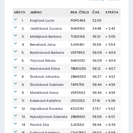
MÍSTO
JMÉNO
REG. ČÍSLO
ČAS
ZTRÁTA
1.
Krejčová Lucie
PGP0455
32:05
2.
Jedličková Zuzana
SHK8150
34:48
+ 2:43
3.
Matějková Barbora
TUR0156
35:10
+ 3:05
4.
Benešová Jana
SJH9451
35:59
+ 3:54
5.
Baldrianová Barbora
VSP7850
36:09
+ 4:04
5.
Thýnová Nikola
SHK0051
36:09
+ 4:04
7.
Nechanická Klára
TBM0055
36:12
+ 4:07
8.
Šimková Johanka
ZBM9350
36:37
+ 4:32
9.
Šimůnková Gabriela
TAP9755
36:44
+ 4:39
9.
Malečková Hana
VSP0553
36:44
+ 4:39
11.
Koberová Kateřina
LPU0352
37:41
+ 5:36
12.
Vejražková Rozárka
KSU0151
37:57
+ 5:52
13.
Nykodýmová Gabriela
ZBM9651
38:06
+ 6:01
14.
Plachá Zita
SJI0550
38:44
+ 6:39
15.
Kašková Kateřina
CHA7850
39:03
+ 6:58