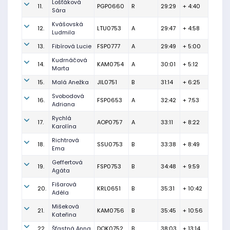
Lošťáková
11.
PGP0660
R
29:29
+ 4:40
Sára
Kvášovská
12.
LTU0753
A
29:47
+ 4:58
Ludmila
13.
Fibírová Lucie
FSP0777
A
29:49
+ 5:00
Kudrnáčová
14.
KAM0754
A
30:01
+ 5:12
Marta
15.
Malá Anežka
JIL0751
B
31:14
+ 6:25
Svobodová
16.
FSP0653
A
32:42
+ 7:53
Adriana
Rychlá
17.
AOP0757
A
33:11
+ 8:22
Karolína
Richtrová
18.
SSU0753
B
33:38
+ 8:49
Ema
Geffertová
19.
FSP0753
B
34:48
+ 9:59
Agáta
Fišarová
20.
KRL0651
B
35:31
+ 10:42
Adéla
Mišeková
21.
KAM0756
B
35:45
+ 10:56
Kateřina
22.
Šťastná Anna
DOK0752
B
38:03
+ 13:14