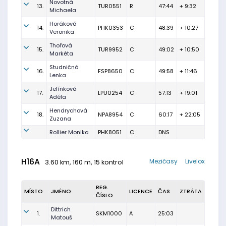
Novotná
13.
TUR0551
R
47:44
+ 9:32
Michaela
Horáková
14.
PHK0353
C
48:39
+ 10:27
Veronika
Thořová
15.
TUR9952
C
49:02
+ 10:50
Markéta
Studničná
16.
FSP8650
C
49:58
+ 11:46
Lenka
Jelínková
17.
LPU0254
C
57:13
+ 19:01
Adéla
Hendrychová
18.
NPA8954
C
60:17
+ 22:05
Zuzana
Rollier Monika
PHK8051
C
DNS
H16A
Mezičasy
Livelox
3.60 km, 160 m, 15 kontrol
REG.
MÍSTO
JMÉNO
LICENCE
ČAS
ZTRÁTA
ČÍSLO
Dittrich
1.
SKM1000
A
25:03
Matouš