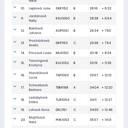
Nikol
10.
Lepšová Julie
SRK1152
B
28:16
+ 6:32
Jordánová
11.
KSU1050
B
28:38
+ 6:54
Nelly
Bokišová
12.
AOP1051
B
29:34
+ 7:50
Johana
Procházková
13.
DKP1153
C
29:38
+ 7:54
Aneta
14.
Prinzová Lada
MLA1150
B
30:18
+ 8:34
Taussigová
15.
KUL1052
B
33:19
+ 11:35
Kristýna
Hlaváčková
16.
TAP1050
B
33:57
+ 12:13
Lucie
Schwabová
17.
TBM1188
A
34:04
+ 12:20
Barbora
Ledabylová
18.
TUR1054
C
34:11
+ 12:27
Eliška
19.
Lohová Anna
DKL1151
C
34:30
+ 12:46
Mojžíšová
20.
PHK1053
C
35:57
+ 14:13
Nela