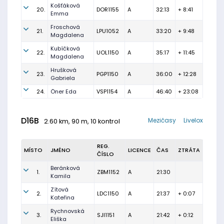
Košťáková
20.
DOR1155
A
32:13
+ 8:41
Emma
Froschová
21.
LPU1052
A
33:20
+ 9:48
Magdalena
Kubíčková
22.
UOL1150
A
35:17
+ 11:45
Magdalena
Hrušková
23.
PGP1150
A
36:00
+ 12:28
Gabriela
24.
Öner Eda
VSP1154
A
46:40
+ 23:08
D16B
Mezičasy
Livelox
2.60 km, 90 m, 10 kontrol
REG.
MÍSTO
JMÉNO
LICENCE
ČAS
ZTRÁTA
ČÍSLO
Beránková
1.
ZBM1152
A
21:30
Kamila
Zítová
2.
LDC1150
A
21:37
+ 0:07
Kateřina
Rychnovská
3.
SJI1151
A
21:42
+ 0:12
Eliška