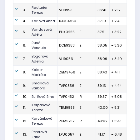
Rauturier
3.
VLI9953
E
36:41
+ 2:12
Tereza
4.
Karlová Anna
KAM0360
E
37:10
+ 2:41
Vandasová
5.
PHK0255
E
37:51
+ 3:22
Adéla
Rusá
6.
DCE9353
E
38:05
+ 3:36
Vendula
Bogarová
7.
VLI9056
E
38:09
+ 3:40
Adélka
Kaiser
8.
ZBM9456
E
38:40
+ 4:11
Markéta
Smolková
9.
TAP0356
E
39:13
+ 4:44
Barbora
10.
Bulířová Ema
TAP0452
R
39:37
+ 5:08
Korpasová
11.
TBM9898
E
40:00
+ 5:31
Tereza
Karvánková
12.
ZBM9757
R
40:02
+ 5:33
Tereza
Peterová
13.
LPU0057
E
41:17
+ 6:48
Jana