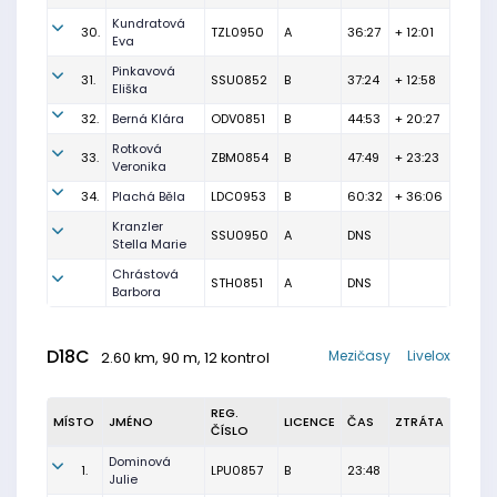
Kundratová
30.
TZL0950
A
36:27
+ 12:01
Eva
Pinkavová
31.
SSU0852
B
37:24
+ 12:58
Eliška
32.
Berná Klára
ODV0851
B
44:53
+ 20:27
Rotková
33.
ZBM0854
B
47:49
+ 23:23
Veronika
34.
Plachá Běla
LDC0953
B
60:32
+ 36:06
Kranzler
SSU0950
A
DNS
Stella Marie
Chrástová
STH0851
A
DNS
Barbora
D18C
Mezičasy
Livelox
2.60 km, 90 m, 12 kontrol
REG.
MÍSTO
JMÉNO
LICENCE
ČAS
ZTRÁTA
ČÍSLO
Dominová
1.
LPU0857
B
23:48
Julie