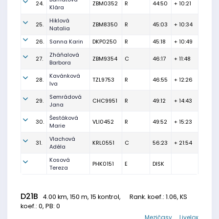
24.
ZBM0352
R
44:50
+ 10:21
Klára
Hiklová
25.
ZBM8350
R
45:03
+ 10:34
Natalia
26.
Sanna Karin
DKP0250
R
45:18
+ 10:49
Zháňalová
27.
ZBM9354
C
46:17
+ 11:48
Barbora
Kavánková
28.
TZL9753
R
46:55
+ 12:26
Iva
Semrádová
29.
CHC9951
R
49:12
+ 14:43
Jana
Šestáková
30.
VLI0452
R
49:52
+ 15:23
Marie
Vlachová
31.
KRL0551
C
56:23
+ 21:54
Adéla
Kosová
PHK0151
E
DISK
Tereza
D21B
4.00 km, 150 m, 15 kontrol,
Rank. koef.
: 1.06, KS
koef.: 0, PB: 0
Mezičasy
Livelox