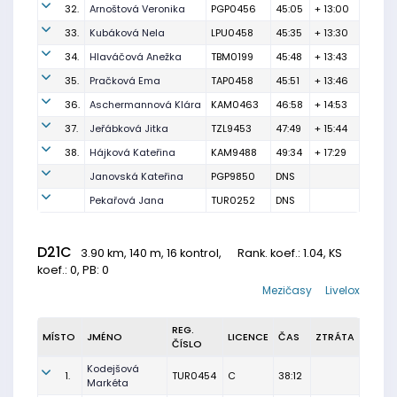
32.
Arnoštová Veronika
PGP0456
45:05
+ 13:00
33.
Kubáková Nela
LPU0458
45:35
+ 13:30
34.
Hlaváčová Anežka
TBM0199
45:48
+ 13:43
35.
Pračková Ema
TAP0458
45:51
+ 13:46
36.
Aschermannová Klára
KAM0463
46:58
+ 14:53
37.
Jeřábková Jitka
TZL9453
47:49
+ 15:44
38.
Hájková Kateřina
KAM9488
49:34
+ 17:29
Janovská Kateřina
PGP9850
DNS
Pekařová Jana
TUR0252
DNS
D21C
3.90 km, 140 m, 16 kontrol,
Rank. koef.
: 1.04, KS
koef.: 0, PB: 0
Mezičasy
Livelox
REG.
MÍSTO
JMÉNO
LICENCE
ČAS
ZTRÁTA
ČÍSLO
Kodejšová
1.
TUR0454
C
38:12
Markéta