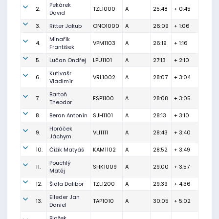
Pekárek
2.
TZL1000
A
25:48
+ 0:45
David
3.
Ritter Jakub
ONO1000
A
26:09
+ 1:06
Minařík
4.
VPM1103
A
26:19
+ 1:16
František
5.
Lučan Ondřej
LPU1101
A
27:13
+ 2:10
Kutlvašr
6.
VRL1002
A
28:07
+ 3:04
Vladimír
Bartoň
7.
FSP1100
A
28:08
+ 3:05
Theodor
8.
Beran Antonín
SJH1101
A
28:13
+ 3:10
Horáček
9.
VLI1111
A
28:43
+ 3:40
Jáchym
10.
Čížik Matyáš
KAM1102
A
28:52
+ 3:49
Pouchlý
11.
SHK1009
A
29:00
+ 3:57
Matěj
12.
Šidla Dalibor
TZL1200
A
29:39
+ 4:36
Elleder Jan
13.
TAP1010
A
30:05
+ 5:02
Daniel
Blažek