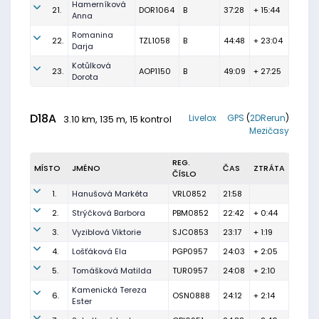
Hamerníková
21.
DOR1064
B
37:28
+ 15:44
Anna
Romanina
22.
TZL1058
B
44:48
+ 23:04
Darja
Kotůlková
23.
AOP1150
B
49:09
+ 27:25
Dorota
D18A
Livelox
GPS
(
2DRerun
)
3.10 km, 135 m, 15 kontrol
Mezičasy
REG.
MÍSTO
JMÉNO
ČAS
ZTRÁTA
ČÍSLO
1.
Hanušová Markéta
VRL0852
21:58
2.
Strýčková Barbora
PBM0852
22:42
+ 0:44
3.
Vyziblová Viktorie
SJC0853
23:17
+ 1:19
4.
Lošťáková Ela
PGP0957
24:03
+ 2:05
5.
Tomášková Matilda
TUR0957
24:08
+ 2:10
Kamenická Tereza
6.
OSN0888
24:12
+ 2:14
Ester