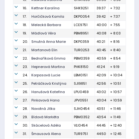
16.
Kettner Karolína
SHK9251
39:37
+ 7:32
17.
Horčičková Kamila
DKP0054
39:42
+ 7:37
18.
Melecká Barbara
LCE9751
40:00
+ 7:55
19.
Mádlová Věra
PBM8951
40:08
+ 8:03
20.
Smutná Anna Marie
DKP0359
40:21
+ 8:16
21.
Martanová Elin
TUR0253
40:45
+ 8:40
22.
Bednaříková Emma
PBM0359
40:59
+ 8:54
23.
Hepnerová Martina
PHK8150
41:24
+ 9:19
24.
Korpasová Lucie
LBM0151
42:09
+ 10:04
25.
Petráčková Kristýna
SJI9851
42:56
+ 10:51
26.
Hanušová Kateřina
LPU0459
43:02
+ 10:57
27.
Pinkavová Hana
JPV0551
43:04
+ 10:59
28.
Novotná Jitka
SJH0454
43:51
+ 11:46
29.
Bídová Markéta
PBM0352
43:54
+ 11:49
30.
Skácelová Adéla
VLI0454
44:45
+ 12:40
31.
Šmausová Alena
TUR9751
44:50
+ 12:45