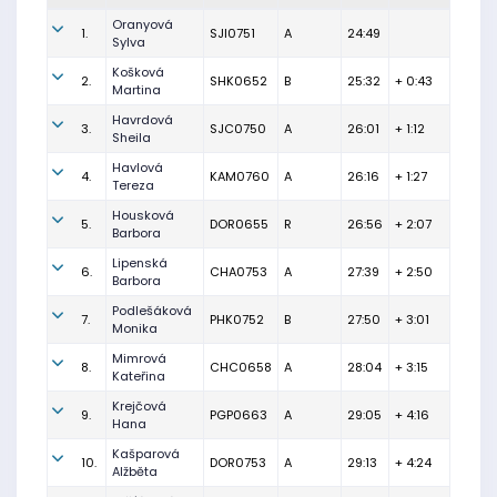
Oranyová
1.
SJI0751
A
24:49
Sylva
Košková
2.
SHK0652
B
25:32
+ 0:43
Martina
Havrdová
3.
SJC0750
A
26:01
+ 1:12
Sheila
Havlová
4.
KAM0760
A
26:16
+ 1:27
Tereza
Housková
5.
DOR0655
R
26:56
+ 2:07
Barbora
Lipenská
6.
CHA0753
A
27:39
+ 2:50
Barbora
Podlešáková
7.
PHK0752
B
27:50
+ 3:01
Monika
Mimrová
8.
CHC0658
A
28:04
+ 3:15
Kateřina
Krejčová
9.
PGP0663
A
29:05
+ 4:16
Hana
Kašparová
10.
DOR0753
A
29:13
+ 4:24
Alžběta