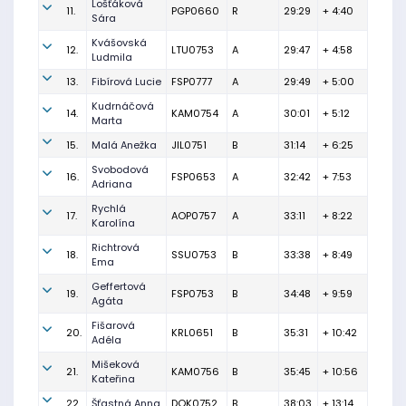
Lošťáková
11.
PGP0660
R
29:29
+ 4:40
Sára
Kvášovská
12.
LTU0753
A
29:47
+ 4:58
Ludmila
13.
Fibírová Lucie
FSP0777
A
29:49
+ 5:00
Kudrnáčová
14.
KAM0754
A
30:01
+ 5:12
Marta
15.
Malá Anežka
JIL0751
B
31:14
+ 6:25
Svobodová
16.
FSP0653
A
32:42
+ 7:53
Adriana
Rychlá
17.
AOP0757
A
33:11
+ 8:22
Karolína
Richtrová
18.
SSU0753
B
33:38
+ 8:49
Ema
Geffertová
19.
FSP0753
B
34:48
+ 9:59
Agáta
Fišarová
20.
KRL0651
B
35:31
+ 10:42
Adéla
Mišeková
21.
KAM0756
B
35:45
+ 10:56
Kateřina
22.
Šťastná Anna
DOK0752
B
38:03
+ 13:14