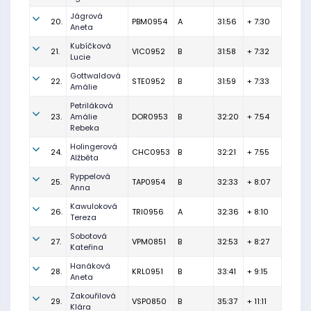
Jágrová
20.
PBM0954
A
31:56
+ 7:30
Aneta
Kubíčková
21.
VIC0952
B
31:58
+ 7:32
Lucie
Gottwaldová
22.
STE0952
B
31:59
+ 7:33
Amálie
Petriláková
23.
Amálie
DOR0953
B
32:20
+ 7:54
Rebeka
Holingerová
24.
CHC0953
B
32:21
+ 7:55
Alžběta
Ryppelová
25.
TAP0954
B
32:33
+ 8:07
Anna
Kawuloková
26.
TRI0956
A
32:36
+ 8:10
Tereza
Sobotová
27.
VPM0851
B
32:53
+ 8:27
Kateřina
Hanáková
28.
KRL0951
B
33:41
+ 9:15
Aneta
Zakouřilová
29.
VSP0850
B
35:37
+ 11:11
Klára