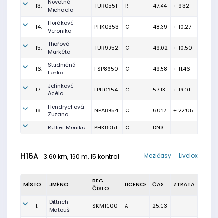
Novotná
13.
TUR0551
R
47:44
+ 9:32
Michaela
Horáková
14.
PHK0353
C
48:39
+ 10:27
Veronika
Thořová
15.
TUR9952
C
49:02
+ 10:50
Markéta
Studničná
16.
FSP8650
C
49:58
+ 11:46
Lenka
Jelínková
17.
LPU0254
C
57:13
+ 19:01
Adéla
Hendrychová
18.
NPA8954
C
60:17
+ 22:05
Zuzana
Rollier Monika
PHK8051
C
DNS
H16A
Mezičasy
Livelox
3.60 km, 160 m, 15 kontrol
REG.
MÍSTO
JMÉNO
LICENCE
ČAS
ZTRÁTA
ČÍSLO
Dittrich
1.
SKM1000
A
25:03
Matouš