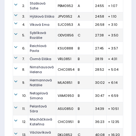
Stašková
2.
PBM0952
A
24:55
+ 1:07
Sofie
3.
Hýblová Eliška
JPV0952
A
24:58
+ 1:10
4.
Vlková Ema
SJC0953
A
26:58
+ 3:10
Syblíková
5.
ODV0856
C
27:38
+ 3:50
Rozálie
Reichlová
6.
KSU0888
B
27:45
+ 3:57
Pavla
7.
Čivrná Eliška
VRL0851
B
28:19
+ 4:31
Nimshausová
8.
CHC0854
B
28:52
+ 5:04
Helena
Hermannová
9.
MLA0851
B
30:02
+ 6:14
Natálie
Netopilová
10.
VAM0950
B
30:47
+ 6:59
Simona
Pelantová
11.
ASU0850
B
34:39
+ 10:51
Sára
Macháčková
12.
CHC0951
B
36:23
+ 12:35
Kateřina
Václavíková
13.
DKL0852
C
40:08
+ 16:20