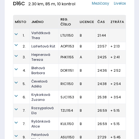
D16C
Mezičasy
Livelox
2.30 km, 85 m, 10 kontrol
REG.
MÍSTO
JMÉNO
LICENCE
ČAS
ZTRÁTA
ČÍSLO
Vaňátková
1.
LTU1150
B
21:44
Thea
2.
Laifertová Rút
AOP1153
B
23:57
+ 2:13
Hepnerová
3.
PHK1155
A
24:25
+ 2:41
Tereza
Blehová
4.
DOR1151
B
24:36
+ 2:52
Barbora
Čevelová
5.
RIC1150
B
24:38
+ 2:54
Adéla
Krykorková
6.
SJC1153
B
25:38
+ 3:54
Zuzana
Rozsypalová
7.
TZL1154
B
26:59
+ 5:15
Ela
Ryšánková
7.
KUL1150
B
26:59
+ 5:15
Alice
Pelantová
9.
ASU1150
B
27:29
+ 5:45