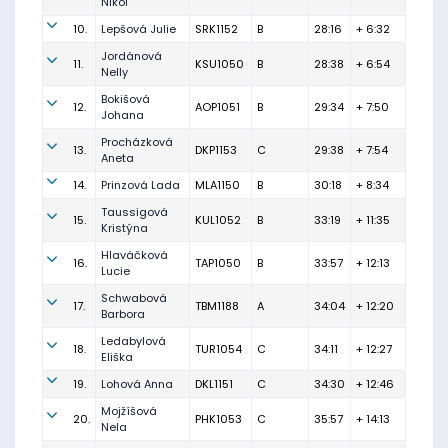
Nikol
10.
Lepšová Julie
SRK1152
B
28:16
+ 6:32
Jordánová
11.
KSU1050
B
28:38
+ 6:54
Nelly
Bokišová
12.
AOP1051
B
29:34
+ 7:50
Johana
Procházková
13.
DKP1153
C
29:38
+ 7:54
Aneta
14.
Prinzová Lada
MLA1150
B
30:18
+ 8:34
Taussigová
15.
KUL1052
B
33:19
+ 11:35
Kristýna
Hlaváčková
16.
TAP1050
B
33:57
+ 12:13
Lucie
Schwabová
17.
TBM1188
A
34:04
+ 12:20
Barbora
Ledabylová
18.
TUR1054
C
34:11
+ 12:27
Eliška
19.
Lohová Anna
DKL1151
C
34:30
+ 12:46
Mojžíšová
20.
PHK1053
C
35:57
+ 14:13
Nela