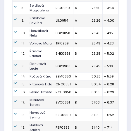
Seidlová
8.
RIC0950
A
28:20
+ 3:54
Magdalena
Salabová
9.
JIL0954
A
28:26
+ 4:00
Pavlína
Honzáková
10.
PGP0858
A
28:41
+ 4:15
Nela
11.
Volkova Maja
TRI0959
A
28:49
+ 4:23
Řadová
12.
SHK0961
B
29:28
+ 5:02
Ráchel
Blahutová
13.
PGP0968
A
29:45
+ 5:19
Lucie
14.
Kočová Klára
ZBM0850
A
30:25
+ 5:59
15.
Ritterová Lída
ONO0851
A
30:54
+ 6:28
16.
Pěkná Alžběta
ROU0950
A
30:55
+ 6:29
Mikulová
17.
ZVO0851
B
31:03
+ 6:37
Tereza
Havrdová
18.
SJC0950
A
31:18
+ 6:52
Selina
Hüblová
19.
FSP0853
B
31:40
+ 7:14
Agáta