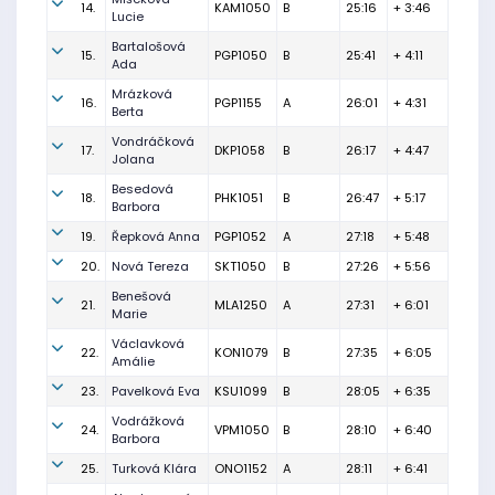
14.
KAM1050
B
25:16
+ 3:46
Lucie
Bartalošová
15.
PGP1050
B
25:41
+ 4:11
Ada
Mrázková
16.
PGP1155
A
26:01
+ 4:31
Berta
Vondráčková
17.
DKP1058
B
26:17
+ 4:47
Jolana
Besedová
18.
PHK1051
B
26:47
+ 5:17
Barbora
19.
Řepková Anna
PGP1052
A
27:18
+ 5:48
20.
Nová Tereza
SKT1050
B
27:26
+ 5:56
Benešová
21.
MLA1250
A
27:31
+ 6:01
Marie
Václavková
22.
KON1079
B
27:35
+ 6:05
Amálie
23.
Pavelková Eva
KSU1099
B
28:05
+ 6:35
Vodrážková
24.
VPM1050
B
28:10
+ 6:40
Barbora
25.
Turková Klára
ONO1152
A
28:11
+ 6:41