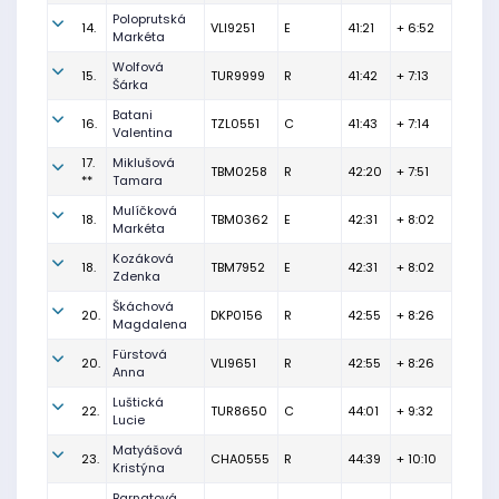
Poloprutská
14.
VLI9251
E
41:21
+ 6:52
Markéta
Wolfová
15.
TUR9999
R
41:42
+ 7:13
Šárka
Batani
16.
TZL0551
C
41:43
+ 7:14
Valentina
17.
Miklušová
TBM0258
R
42:20
+ 7:51
**
Tamara
Mulíčková
18.
TBM0362
E
42:31
+ 8:02
Markéta
Kozáková
18.
TBM7952
E
42:31
+ 8:02
Zdenka
Škáchová
20.
DKP0156
R
42:55
+ 8:26
Magdalena
Fürstová
20.
VLI9651
R
42:55
+ 8:26
Anna
Luštická
22.
TUR8650
C
44:01
+ 9:32
Lucie
Matyášová
23.
CHA0555
R
44:39
+ 10:10
Kristýna
Barnatová