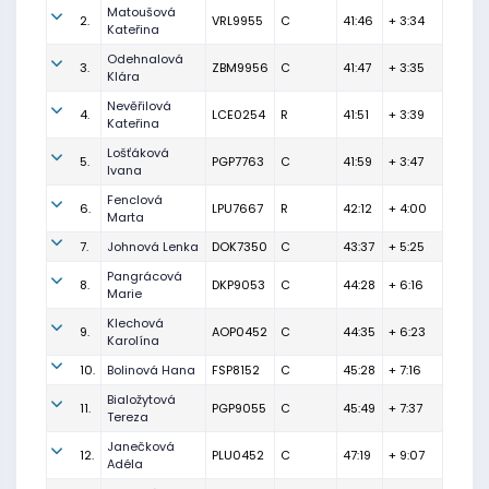
Matoušová
2.
VRL9955
C
41:46
+ 3:34
Kateřina
Odehnalová
3.
ZBM9956
C
41:47
+ 3:35
Klára
Nevěřilová
4.
LCE0254
R
41:51
+ 3:39
Kateřina
Lošťáková
5.
PGP7763
C
41:59
+ 3:47
Ivana
Fenclová
6.
LPU7667
R
42:12
+ 4:00
Marta
7.
Johnová Lenka
DOK7350
C
43:37
+ 5:25
Pangrácová
8.
DKP9053
C
44:28
+ 6:16
Marie
Klechová
9.
AOP0452
C
44:35
+ 6:23
Karolína
10.
Bolinová Hana
FSP8152
C
45:28
+ 7:16
Bialožytová
11.
PGP9055
C
45:49
+ 7:37
Tereza
Janečková
12.
PLU0452
C
47:19
+ 9:07
Adéla