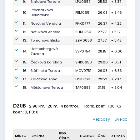
9.
Šmídová Terezie
LPU0659
25:52
+ 3:37
Procházková
10.
PBM0651
26:01
+ 3:46
Doubravka
11.
Novotná Vendula
PHK0777
26:37
+ 4:22
12.
Netuková Anežka
SHK0750
27:27
+ 5:12
13.
Tomanová Eliška
ZBM0658
27:57
+ 5:42
Lichtenbergová
14.
VSP0754
28:15
+ 6:00
Zuzana
15.
Čečková Karolína
SHK0650
29:06
+ 6:51
16.
Štětínská Tereza
MOV0751
29:08
+ 6:53
17.
Kaláčová Anna
LPU0763
29:52
+ 7:37
18.
Měšťanová Tereza
TAP0653
31:19
+ 9:04
D20B
2.90 km, 120 m, 14 kontrol,
Rank. koef.
: 1.06, KS
koef.: 0, PB: 0
Mezičasy
Livelox
REG.
MÍSTO
JMÉNO
LICENCE
ČAS
ZTRÁTA
ČÍSLO