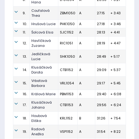
Hana
Coufalová
9.
ZBM1050
A
27:15
+ 3:43
Thea
10.
Hrušová Lucie
PHK1050
A
27:18
+ 3:46
11.
Šolcová Elsa
SJC1152
A
28:13
+ 4:41
Havlíčková
12.
RIC1051
A
28:19
+ 4:47
Zuzana
Jedličková
13.
SHK1050
A
28:49
+ 5:17
Lucie
Klusáčková
14.
CTB1152
A
29:09
+ 5:37
Dorota
Vrbatová
15.
VRL1054
A
29:17
+ 5:45
Barbora
16.
Králová Marie
PBM1153
A
29:40
+ 6:08
Klusáčková
17.
CTB1153
A
29:56
+ 6:24
Johana
Houbová
18.
KRL1152
B
31:26
+ 7:54
Eliška
Rodová
19.
VSP1152
A
31:54
+ 8:22
Anežka