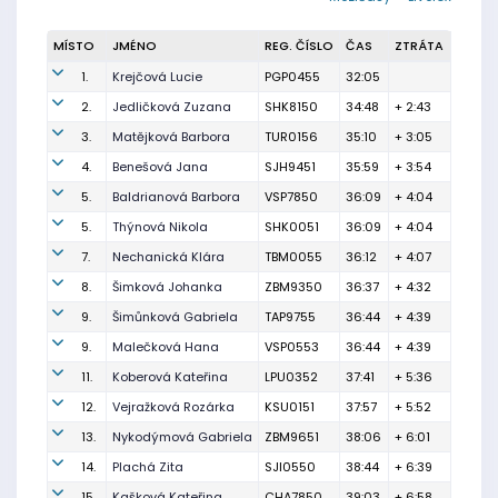
MÍSTO
JMÉNO
REG. ČÍSLO
ČAS
ZTRÁTA
1.
Krejčová Lucie
PGP0455
32:05
2.
Jedličková Zuzana
SHK8150
34:48
+ 2:43
3.
Matějková Barbora
TUR0156
35:10
+ 3:05
4.
Benešová Jana
SJH9451
35:59
+ 3:54
5.
Baldrianová Barbora
VSP7850
36:09
+ 4:04
5.
Thýnová Nikola
SHK0051
36:09
+ 4:04
7.
Nechanická Klára
TBM0055
36:12
+ 4:07
8.
Šimková Johanka
ZBM9350
36:37
+ 4:32
9.
Šimůnková Gabriela
TAP9755
36:44
+ 4:39
9.
Malečková Hana
VSP0553
36:44
+ 4:39
11.
Koberová Kateřina
LPU0352
37:41
+ 5:36
12.
Vejražková Rozárka
KSU0151
37:57
+ 5:52
13.
Nykodýmová Gabriela
ZBM9651
38:06
+ 6:01
14.
Plachá Zita
SJI0550
38:44
+ 6:39
15.
Kašková Kateřina
CHA7850
39:03
+ 6:58