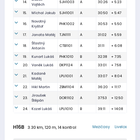
14.
SJH1003
A
30:26
+ 5:23
Vojtěch
15.
Míchal Jakub
SJH1001
A
30:50
+ 5:47
Novotný
16.
PHK1002
A
30:53
+ 5:50
Kryštof
17.
Janata Matěj
TJN1111
A
31:02
+ 5:59
Šťastný
18.
CTB1101
A
31:11
+ 6:08
Antonín
19.
Kunart Lukáš
PHK1010
B
32:38
+ 7:35
20.
Vaněk Lukáš
DKP1124
A
33:01
+ 7:58
Kadaně
21.
LPU1001
A
33:07
+ 8:04
Matěj
22.
Hikl Martin
ZBM1104
A
36:20
+ 11:17
Jiroušek
23.
DOR1102
A
37:53
+ 12:50
Štěpán
24.
Kozel Lukáš
LPU1010
B
39:11
+ 14:08
H16B
Mezičasy
Livelox
3.30 km, 120 m, 14 kontrol