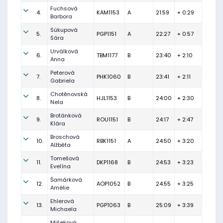
Fuchsová
4.
KAM1153
A
21:59
+ 0:29
Barbora
Súkupová
5.
PGP1151
A
22:27
+ 0:57
Sára
Urválková
6.
TBM1177
B
23:40
+ 2:10
Anna
Peterová
7.
PHK1060
B
23:41
+ 2:11
Gabriela
Chotěnovská
8.
HJL1153
B
24:00
+ 2:30
Nela
Brotánková
9.
ROU1151
B
24:17
+ 2:47
Klára
Broschová
10.
RBK1151
A
24:50
+ 3:20
Alžběta
Tomešová
11.
DKP1168
B
24:53
+ 3:23
Evelína
Šamárková
12.
AOP1052
B
24:55
+ 3:25
Amélie
Ehlerová
13.
PGP1063
B
25:09
+ 3:39
Michaela
Mišeková