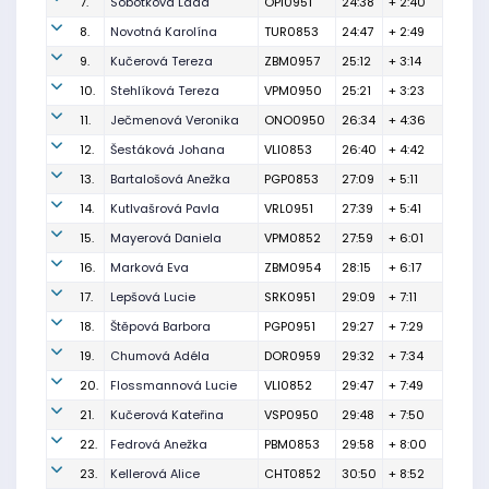
7.
Sobotková Lada
OPI0951
24:38
+ 2:40
8.
Novotná Karolína
TUR0853
24:47
+ 2:49
9.
Kučerová Tereza
ZBM0957
25:12
+ 3:14
10.
Stehlíková Tereza
VPM0950
25:21
+ 3:23
11.
Ječmenová Veronika
ONO0950
26:34
+ 4:36
12.
Šestáková Johana
VLI0853
26:40
+ 4:42
13.
Bartalošová Anežka
PGP0853
27:09
+ 5:11
14.
Kutlvašrová Pavla
VRL0951
27:39
+ 5:41
15.
Mayerová Daniela
VPM0852
27:59
+ 6:01
16.
Marková Eva
ZBM0954
28:15
+ 6:17
17.
Lepšová Lucie
SRK0951
29:09
+ 7:11
18.
Štěpová Barbora
PGP0951
29:27
+ 7:29
19.
Chumová Adéla
DOR0959
29:32
+ 7:34
20.
Flossmannová Lucie
VLI0852
29:47
+ 7:49
21.
Kučerová Kateřina
VSP0950
29:48
+ 7:50
22.
Fedrová Anežka
PBM0853
29:58
+ 8:00
23.
Kellerová Alice
CHT0852
30:50
+ 8:52