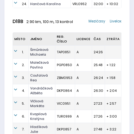
24.
Hančová Karolína
VRL0952
32:00
+ 10:02
D18B
Mezičasy
Livelox
2.90 km, 100 m, 13 kontrol
REG.
MÍSTO
JMÉNO
LICENCE
ČAS
ZTRÁTA
ČÍSLO
Šimůnková
1.
TAP0851
A
24:26
Michaela
Malečková
2.
PGP0850
A
25:48
+ 1:22
Pavlína
Coufalová
3.
ZBM0953
A
26:24
+ 1:58
Rea
Vondráčková
4.
DKP0864
A
26:30
+ 2:04
Alžběta
Vlčková
5.
VIC0951
A
27:23
+ 2:57
Markéta
Kvapilová
6.
TUR0999
A
27:26
+ 3:00
Kristýna
Hladíková
7.
DKP0857
A
27:48
+ 3:22
Julie