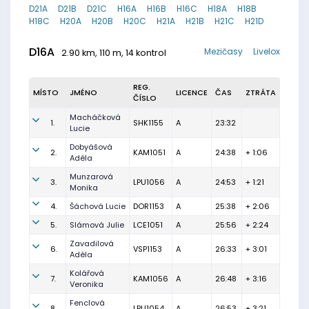
D21A
D21B
D21C
H16A
H16B
H16C
H18A
H18B
H18C
H20A
H20B
H20C
H21A
H21B
H21C
H21D
D16A
Mezičasy
Livelox
2.90 km, 110 m, 14 kontrol
REG.
MÍSTO
JMÉNO
LICENCE
ČAS
ZTRÁTA
ČÍSLO
Macháčková
1.
SHK1155
A
23:32
Lucie
Dobyášová
2.
KAM1051
A
24:38
+ 1:06
Adéla
Munzarová
3.
LPU1056
A
24:53
+ 1:21
Monika
4.
Šáchová Lucie
DOR1153
A
25:38
+ 2:06
5.
Slámová Julie
LCE1051
A
25:56
+ 2:24
Zavadilová
6.
VSP1153
A
26:33
+ 3:01
Adéla
Kolářová
7.
KAM1056
A
26:48
+ 3:16
Veronika
Fenclová
8.
LPU1054
A
26:53
+ 3:21