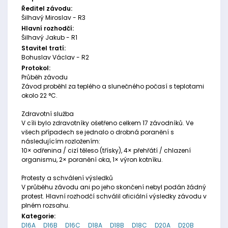
Ředitel závodu:
Šilhavý Miroslav - R3
Hlavní rozhodčí:
Šilhavý Jakub - R1
Stavitel tratí:
Bohuslav Václav - R2
Protokol:
Průběh závodu
Závod proběhl za teplého a slunečného počasí s teplotami
okolo 22 °C.
Zdravotní služba
V cíli bylo zdravotníky ošetřeno celkem 17 závodníků. Ve
všech případech se jednalo o drobná poranění s
následujícím rozložením:
10× odřenina / cizí těleso (třísky), 4× přehřátí / chlazení
organismu, 2× poranění oka, 1× výron kotníku.
Protesty a schválení výsledků
V průběhu závodu ani po jeho skončení nebyl podán žádný
protest. Hlavní rozhodčí schválil oficiální výsledky závodu v
plném rozsahu.
Kategorie:
D16A
D16B
D16C
D18A
D18B
D18C
D20A
D20B