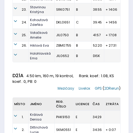
Stavrinou
23.
SRK0751
B
38:55
+ 14:06
Kristýna
Kohoutová
24.
DKL0651
C
39:45
+ 14:56
Zdeňka
Votočková
25.
JIL0750
B
41:57
+ 17:08
Amelie
26.
Hiklová Eva
ZBM0755
B
52:20
+ 27:31
Holohlavská
JIL0652
B
DISK
Ema
D21A
4.50 km, 160 m, 19 kontrol,
Rank. koef.
: 1.08, KS
koef.: 0, PB: 0
Mezičasy
Livelox
GPS
(
2DRerun
)
REG.
MÍSTO
JMÉNO
LICENCE
ČAS
ZTRÁTA
ČÍSLO
Králová
1.
PHK9150
E
34:29
Denisa
Dittrichová
2.
SKM0551
E
34:36
+ 0:07
Lucie