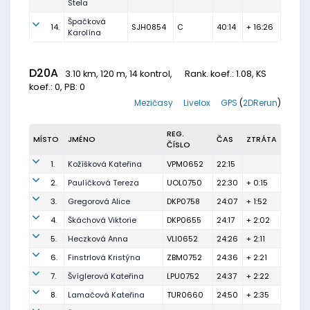
Stela
Špačková
14.
SJH0854
C
40:14
+ 16:26
Karolína
D20A
3.10 km, 120 m, 14 kontrol,
Rank. koef.
: 1.08, KS
koef.: 0, PB: 0
Mezičasy
Livelox
GPS
(
2DRerun
)
REG.
MÍSTO
JMÉNO
ČAS
ZTRÁTA
ČÍSLO
1.
Kožíšková Kateřina
VPM0652
22:15
2.
Paulíčková Tereza
UOL0750
22:30
+ 0:15
3.
Gregorová Alice
DKP0758
24:07
+ 1:52
4.
Škáchová Viktorie
DKP0655
24:17
+ 2:02
5.
Heczková Anna
VLI0652
24:26
+ 2:11
6.
Finstrlová Kristýna
ZBM0752
24:36
+ 2:21
7.
Švíglerová Kateřina
LPU0752
24:37
+ 2:22
8.
Lamačová Kateřina
TUR0660
24:50
+ 2:35