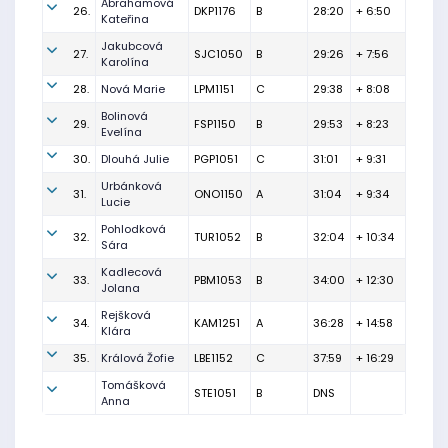
Abrahamová
26.
DKP1176
B
28:20
+ 6:50
Kateřina
Jakubcová
27.
SJC1050
B
29:26
+ 7:56
Karolína
28.
Nová Marie
LPM1151
C
29:38
+ 8:08
Bolinová
29.
FSP1150
B
29:53
+ 8:23
Evelína
30.
Dlouhá Julie
PGP1051
C
31:01
+ 9:31
Urbánková
31.
ONO1150
A
31:04
+ 9:34
Lucie
Pohlodková
32.
TUR1052
B
32:04
+ 10:34
Sára
Kadlecová
33.
PBM1053
B
34:00
+ 12:30
Jolana
Rejšková
34.
KAM1251
A
36:28
+ 14:58
Klára
35.
Králová Žofie
LBE1152
C
37:59
+ 16:29
Tomášková
STE1051
B
DNS
Anna