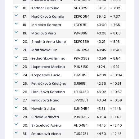
16.
Kettner Karolína
SHK9251
39:37
+ 7:32
17.
Horčičková Kamila
DKP0054
39:42
+ 7:37
18.
Melecká Barbara
LCE9751
40:00
+ 7:55
19.
Mádlová Věra
PBM8951
40:08
+ 8:03
20.
Smutná Anna Marie
DKP0359
40:21
+ 8:16
21.
Martanová Elin
TUR0253
40:45
+ 8:40
22.
Bednaříková Emma
PBM0359
40:59
+ 8:54
23.
Hepnerová Martina
PHK8150
41:24
+ 9:19
24.
Korpasová Lucie
LBM0151
42:09
+ 10:04
25.
Petráčková Kristýna
SJI9851
42:56
+ 10:51
26.
Hanušová Kateřina
LPU0459
43:02
+ 10:57
27.
Pinkavová Hana
JPV0551
43:04
+ 10:59
28.
Novotná Jitka
SJH0454
43:51
+ 11:46
29.
Bídová Markéta
PBM0352
43:54
+ 11:49
30.
Skácelová Adéla
VLI0454
44:45
+ 12:40
31.
Šmausová Alena
TUR9751
44:50
+ 12:45