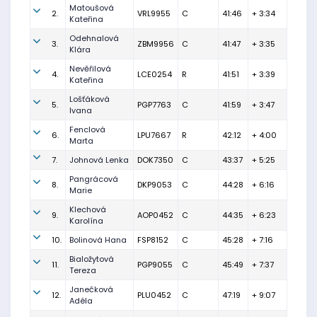
Matoušová
2.
VRL9955
C
41:46
+ 3:34
Kateřina
Odehnalová
3.
ZBM9956
C
41:47
+ 3:35
Klára
Nevěřilová
4.
LCE0254
R
41:51
+ 3:39
Kateřina
Lošťáková
5.
PGP7763
C
41:59
+ 3:47
Ivana
Fenclová
6.
LPU7667
R
42:12
+ 4:00
Marta
7.
Johnová Lenka
DOK7350
C
43:37
+ 5:25
Pangrácová
8.
DKP9053
C
44:28
+ 6:16
Marie
Klechová
9.
AOP0452
C
44:35
+ 6:23
Karolína
10.
Bolinová Hana
FSP8152
C
45:28
+ 7:16
Bialožytová
11.
PGP9055
C
45:49
+ 7:37
Tereza
Janečková
12.
PLU0452
C
47:19
+ 9:07
Adéla