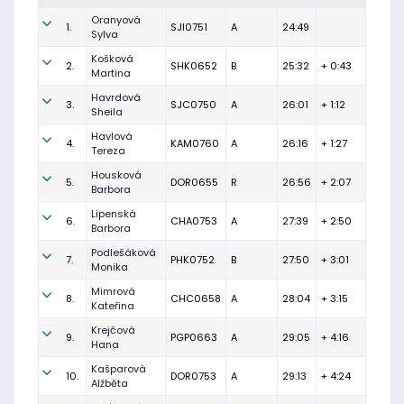
Oranyová
1.
SJI0751
A
24:49
Sylva
Košková
2.
SHK0652
B
25:32
+ 0:43
Martina
Havrdová
3.
SJC0750
A
26:01
+ 1:12
Sheila
Havlová
4.
KAM0760
A
26:16
+ 1:27
Tereza
Housková
5.
DOR0655
R
26:56
+ 2:07
Barbora
Lipenská
6.
CHA0753
A
27:39
+ 2:50
Barbora
Podlešáková
7.
PHK0752
B
27:50
+ 3:01
Monika
Mimrová
8.
CHC0658
A
28:04
+ 3:15
Kateřina
Krejčová
9.
PGP0663
A
29:05
+ 4:16
Hana
Kašparová
10.
DOR0753
A
29:13
+ 4:24
Alžběta