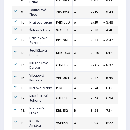
Hana
Coufalová
9.
ZBM1050
A
27:15
+ 3:43
Thea
10.
Hrušová Lucie
PHK1050
A
27:18
+ 3:46
11.
Šolcová Elsa
SJC1152
A
28:13
+ 4:41
Havlíčková
12.
RIC1051
A
28:19
+ 4:47
Zuzana
Jedličková
13.
SHK1050
A
28:49
+ 5:17
Lucie
Klusáčková
14.
CTB1152
A
29:09
+ 5:37
Dorota
Vrbatová
15.
VRL1054
A
29:17
+ 5:45
Barbora
16.
Králová Marie
PBM1153
A
29:40
+ 6:08
Klusáčková
17.
CTB1153
A
29:56
+ 6:24
Johana
Houbová
18.
KRL1152
B
31:26
+ 7:54
Eliška
Rodová
19.
VSP1152
A
31:54
+ 8:22
Anežka