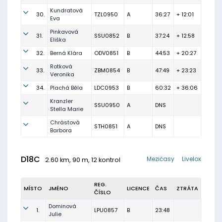
Kundratová
30.
TZL0950
A
36:27
+ 12:01
Eva
Pinkavová
31.
SSU0852
B
37:24
+ 12:58
Eliška
32.
Berná Klára
ODV0851
B
44:53
+ 20:27
Rotková
33.
ZBM0854
B
47:49
+ 23:23
Veronika
34.
Plachá Běla
LDC0953
B
60:32
+ 36:06
Kranzler
SSU0950
A
DNS
Stella Marie
Chrástová
STH0851
A
DNS
Barbora
D18C
Mezičasy
Livelox
2.60 km, 90 m, 12 kontrol
REG.
MÍSTO
JMÉNO
LICENCE
ČAS
ZTRÁTA
ČÍSLO
Dominová
1.
LPU0857
B
23:48
Julie