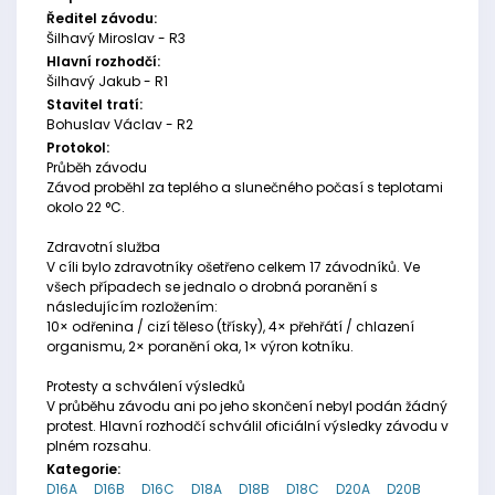
Ředitel závodu:
Šilhavý Miroslav - R3
Hlavní rozhodčí:
Šilhavý Jakub - R1
Stavitel tratí:
Bohuslav Václav - R2
Protokol:
Průběh závodu
Závod proběhl za teplého a slunečného počasí s teplotami
okolo 22 °C.
Zdravotní služba
V cíli bylo zdravotníky ošetřeno celkem 17 závodníků. Ve
všech případech se jednalo o drobná poranění s
následujícím rozložením:
10× odřenina / cizí těleso (třísky), 4× přehřátí / chlazení
organismu, 2× poranění oka, 1× výron kotníku.
Protesty a schválení výsledků
V průběhu závodu ani po jeho skončení nebyl podán žádný
protest. Hlavní rozhodčí schválil oficiální výsledky závodu v
plném rozsahu.
Kategorie:
D16A
D16B
D16C
D18A
D18B
D18C
D20A
D20B