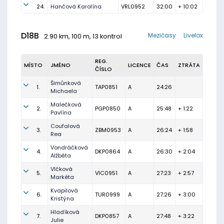
24.
Hančová Karolína
VRL0952
32:00
+ 10:02
D18B
Mezičasy
Livelox
2.90 km, 100 m, 13 kontrol
REG.
MÍSTO
JMÉNO
LICENCE
ČAS
ZTRÁTA
ČÍSLO
Šimůnková
1.
TAP0851
A
24:26
Michaela
Malečková
2.
PGP0850
A
25:48
+ 1:22
Pavlína
Coufalová
3.
ZBM0953
A
26:24
+ 1:58
Rea
Vondráčková
4.
DKP0864
A
26:30
+ 2:04
Alžběta
Vlčková
5.
VIC0951
A
27:23
+ 2:57
Markéta
Kvapilová
6.
TUR0999
A
27:26
+ 3:00
Kristýna
Hladíková
7.
DKP0857
A
27:48
+ 3:22
Julie