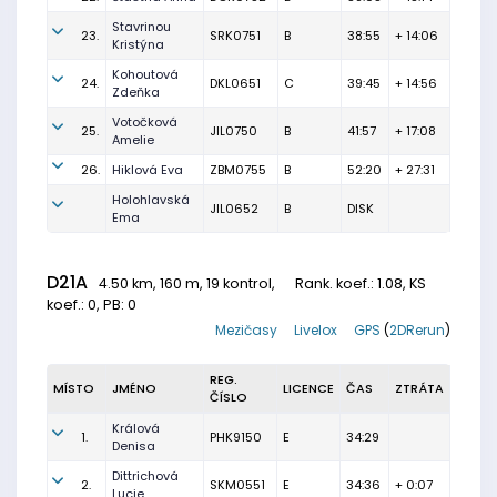
Stavrinou
23.
SRK0751
B
38:55
+ 14:06
Kristýna
Kohoutová
24.
DKL0651
C
39:45
+ 14:56
Zdeňka
Votočková
25.
JIL0750
B
41:57
+ 17:08
Amelie
26.
Hiklová Eva
ZBM0755
B
52:20
+ 27:31
Holohlavská
JIL0652
B
DISK
Ema
D21A
4.50 km, 160 m, 19 kontrol,
Rank. koef.
: 1.08, KS
koef.: 0, PB: 0
Mezičasy
Livelox
GPS
(
2DRerun
)
REG.
MÍSTO
JMÉNO
LICENCE
ČAS
ZTRÁTA
ČÍSLO
Králová
1.
PHK9150
E
34:29
Denisa
Dittrichová
2.
SKM0551
E
34:36
+ 0:07
Lucie