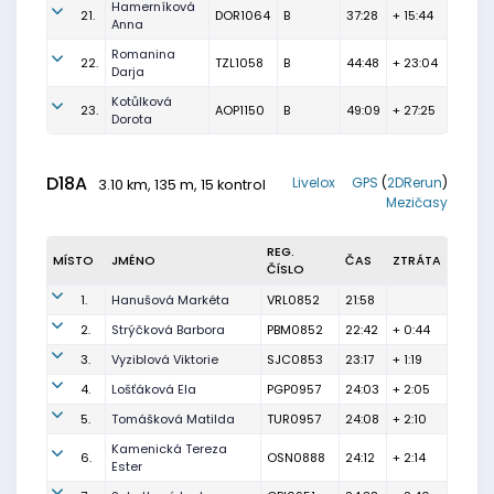
Hamerníková
21.
DOR1064
B
37:28
+ 15:44
Anna
Romanina
22.
TZL1058
B
44:48
+ 23:04
Darja
Kotůlková
23.
AOP1150
B
49:09
+ 27:25
Dorota
D18A
Livelox
GPS
(
2DRerun
)
3.10 km, 135 m, 15 kontrol
Mezičasy
REG.
MÍSTO
JMÉNO
ČAS
ZTRÁTA
ČÍSLO
1.
Hanušová Markéta
VRL0852
21:58
2.
Strýčková Barbora
PBM0852
22:42
+ 0:44
3.
Vyziblová Viktorie
SJC0853
23:17
+ 1:19
4.
Lošťáková Ela
PGP0957
24:03
+ 2:05
5.
Tomášková Matilda
TUR0957
24:08
+ 2:10
Kamenická Tereza
6.
OSN0888
24:12
+ 2:14
Ester