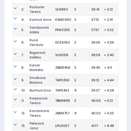
Rauturier
3.
VLI9953
E
36:41
+ 2:12
Tereza
4.
Karlová Anna
KAM0360
E
37:10
+ 2:41
Vandasová
5.
PHK0255
E
37:51
+ 3:22
Adéla
Rusá
6.
DCE9353
E
38:05
+ 3:36
Vendula
Bogarová
7.
VLI9056
E
38:09
+ 3:40
Adélka
Kaiser
8.
ZBM9456
E
38:40
+ 4:11
Markéta
Smolková
9.
TAP0356
E
39:13
+ 4:44
Barbora
10.
Bulířová Ema
TAP0452
R
39:37
+ 5:08
Korpasová
11.
TBM9898
E
40:00
+ 5:31
Tereza
Karvánková
12.
ZBM9757
R
40:02
+ 5:33
Tereza
Peterová
13.
LPU0057
E
41:17
+ 6:48
Jana