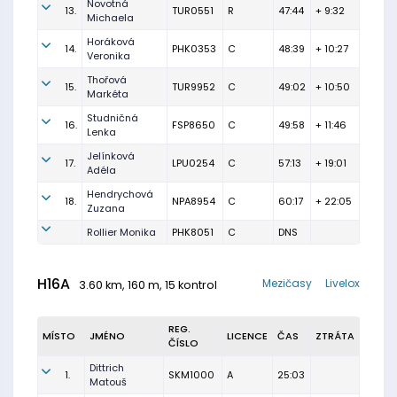
Novotná
13.
TUR0551
R
47:44
+ 9:32
Michaela
Horáková
14.
PHK0353
C
48:39
+ 10:27
Veronika
Thořová
15.
TUR9952
C
49:02
+ 10:50
Markéta
Studničná
16.
FSP8650
C
49:58
+ 11:46
Lenka
Jelínková
17.
LPU0254
C
57:13
+ 19:01
Adéla
Hendrychová
18.
NPA8954
C
60:17
+ 22:05
Zuzana
Rollier Monika
PHK8051
C
DNS
H16A
Mezičasy
Livelox
3.60 km, 160 m, 15 kontrol
REG.
MÍSTO
JMÉNO
LICENCE
ČAS
ZTRÁTA
ČÍSLO
Dittrich
1.
SKM1000
A
25:03
Matouš