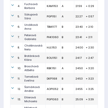
Fuchsová
4.
KAM1153
A
21:59
+ 0:29
Barbora
Súkupová
5.
PGP1151
A
22:27
+ 0:57
Sára
Urválková
6.
TBM1177
B
23:40
+ 2:10
Anna
Peterová
7.
PHK1060
B
23:41
+ 2:11
Gabriela
Chotěnovská
8.
HJL1153
B
24:00
+ 2:30
Nela
Brotánková
9.
ROU1151
B
24:17
+ 2:47
Klára
Broschová
10.
RBK1151
A
24:50
+ 3:20
Alžběta
Tomešová
11.
DKP1168
B
24:53
+ 3:23
Evelína
Šamárková
12.
AOP1052
B
24:55
+ 3:25
Amélie
Ehlerová
13.
PGP1063
B
25:09
+ 3:39
Michaela
Mišeková