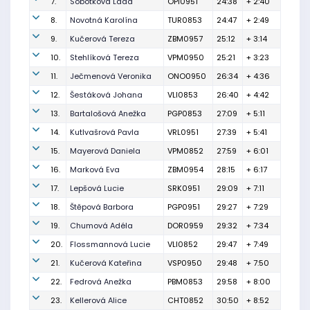
7.
Sobotková Lada
OPI0951
24:38
+ 2:40
8.
Novotná Karolína
TUR0853
24:47
+ 2:49
9.
Kučerová Tereza
ZBM0957
25:12
+ 3:14
10.
Stehlíková Tereza
VPM0950
25:21
+ 3:23
11.
Ječmenová Veronika
ONO0950
26:34
+ 4:36
12.
Šestáková Johana
VLI0853
26:40
+ 4:42
13.
Bartalošová Anežka
PGP0853
27:09
+ 5:11
14.
Kutlvašrová Pavla
VRL0951
27:39
+ 5:41
15.
Mayerová Daniela
VPM0852
27:59
+ 6:01
16.
Marková Eva
ZBM0954
28:15
+ 6:17
17.
Lepšová Lucie
SRK0951
29:09
+ 7:11
18.
Štěpová Barbora
PGP0951
29:27
+ 7:29
19.
Chumová Adéla
DOR0959
29:32
+ 7:34
20.
Flossmannová Lucie
VLI0852
29:47
+ 7:49
21.
Kučerová Kateřina
VSP0950
29:48
+ 7:50
22.
Fedrová Anežka
PBM0853
29:58
+ 8:00
23.
Kellerová Alice
CHT0852
30:50
+ 8:52