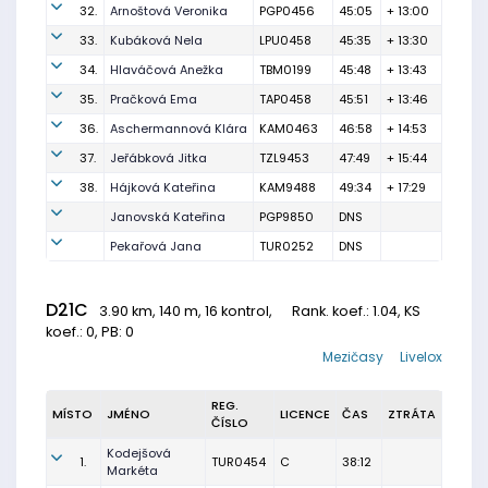
32.
Arnoštová Veronika
PGP0456
45:05
+ 13:00
33.
Kubáková Nela
LPU0458
45:35
+ 13:30
34.
Hlaváčová Anežka
TBM0199
45:48
+ 13:43
35.
Pračková Ema
TAP0458
45:51
+ 13:46
36.
Aschermannová Klára
KAM0463
46:58
+ 14:53
37.
Jeřábková Jitka
TZL9453
47:49
+ 15:44
38.
Hájková Kateřina
KAM9488
49:34
+ 17:29
Janovská Kateřina
PGP9850
DNS
Pekařová Jana
TUR0252
DNS
D21C
3.90 km, 140 m, 16 kontrol,
Rank. koef.
: 1.04, KS
koef.: 0, PB: 0
Mezičasy
Livelox
REG.
MÍSTO
JMÉNO
LICENCE
ČAS
ZTRÁTA
ČÍSLO
Kodejšová
1.
TUR0454
C
38:12
Markéta