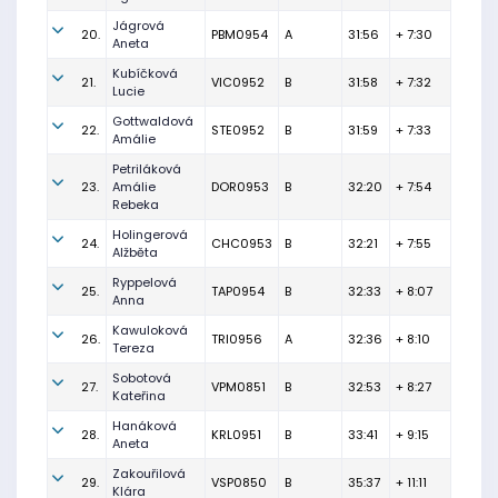
Jágrová
20.
PBM0954
A
31:56
+ 7:30
Aneta
Kubíčková
21.
VIC0952
B
31:58
+ 7:32
Lucie
Gottwaldová
22.
STE0952
B
31:59
+ 7:33
Amálie
Petriláková
23.
Amálie
DOR0953
B
32:20
+ 7:54
Rebeka
Holingerová
24.
CHC0953
B
32:21
+ 7:55
Alžběta
Ryppelová
25.
TAP0954
B
32:33
+ 8:07
Anna
Kawuloková
26.
TRI0956
A
32:36
+ 8:10
Tereza
Sobotová
27.
VPM0851
B
32:53
+ 8:27
Kateřina
Hanáková
28.
KRL0951
B
33:41
+ 9:15
Aneta
Zakouřilová
29.
VSP0850
B
35:37
+ 11:11
Klára