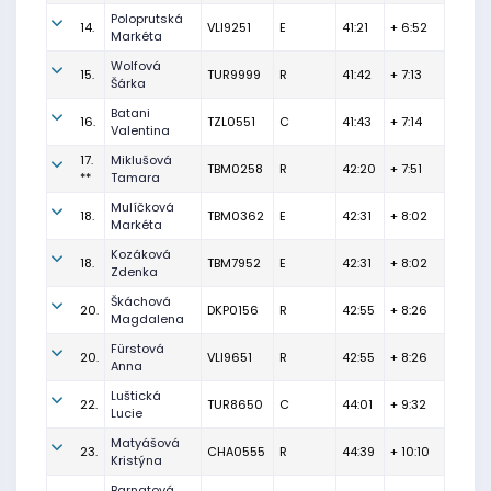
Poloprutská
14.
VLI9251
E
41:21
+ 6:52
Markéta
Wolfová
15.
TUR9999
R
41:42
+ 7:13
Šárka
Batani
16.
TZL0551
C
41:43
+ 7:14
Valentina
17.
Miklušová
TBM0258
R
42:20
+ 7:51
**
Tamara
Mulíčková
18.
TBM0362
E
42:31
+ 8:02
Markéta
Kozáková
18.
TBM7952
E
42:31
+ 8:02
Zdenka
Škáchová
20.
DKP0156
R
42:55
+ 8:26
Magdalena
Fürstová
20.
VLI9651
R
42:55
+ 8:26
Anna
Luštická
22.
TUR8650
C
44:01
+ 9:32
Lucie
Matyášová
23.
CHA0555
R
44:39
+ 10:10
Kristýna
Barnatová