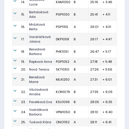
14.
KAM1050
B
25:16
+ 3:46
Lucie
Bartalošová
15.
PGP1050
B
25:41
+ 4:11
Ada
Mrázková
16.
PGP1155
A
26:01
+ 4:31
Berta
Vondráčková
17.
DKP1058
B
26:17
+ 4:47
Jolana
Besedová
18.
PHK1051
B
26:47
+ 5:17
Barbora
19.
Řepková Anna
PGP1052
A
27:18
+ 5:48
20.
Nová Tereza
SKT1050
B
27:26
+ 5:56
Benešová
21.
MLA1250
A
27:31
+ 6:01
Marie
Václavková
22.
KON1079
B
27:35
+ 6:05
Amálie
23.
Pavelková Eva
KSU1099
B
28:05
+ 6:35
Vodrážková
24.
VPM1050
B
28:10
+ 6:40
Barbora
25.
Turková Klára
ONO1152
A
28:11
+ 6:41