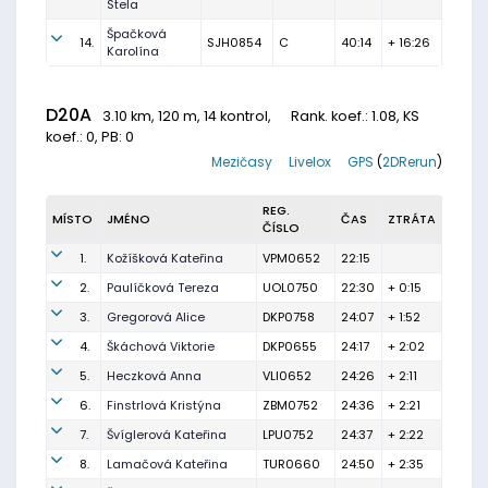
Stela
Špačková
14.
SJH0854
C
40:14
+ 16:26
Karolína
D20A
3.10 km, 120 m, 14 kontrol,
Rank. koef.
: 1.08, KS
koef.: 0, PB: 0
Mezičasy
Livelox
GPS
(
2DRerun
)
REG.
MÍSTO
JMÉNO
ČAS
ZTRÁTA
ČÍSLO
1.
Kožíšková Kateřina
VPM0652
22:15
2.
Paulíčková Tereza
UOL0750
22:30
+ 0:15
3.
Gregorová Alice
DKP0758
24:07
+ 1:52
4.
Škáchová Viktorie
DKP0655
24:17
+ 2:02
5.
Heczková Anna
VLI0652
24:26
+ 2:11
6.
Finstrlová Kristýna
ZBM0752
24:36
+ 2:21
7.
Švíglerová Kateřina
LPU0752
24:37
+ 2:22
8.
Lamačová Kateřina
TUR0660
24:50
+ 2:35