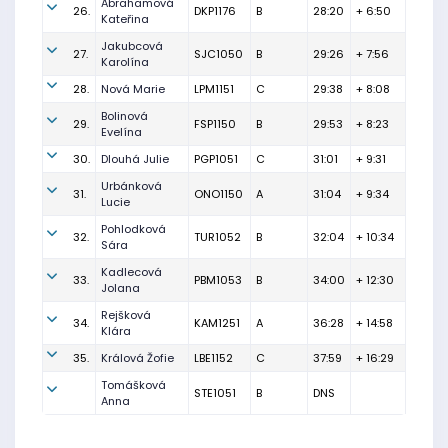
Abrahamová
26.
DKP1176
B
28:20
+ 6:50
Kateřina
Jakubcová
27.
SJC1050
B
29:26
+ 7:56
Karolína
28.
Nová Marie
LPM1151
C
29:38
+ 8:08
Bolinová
29.
FSP1150
B
29:53
+ 8:23
Evelína
30.
Dlouhá Julie
PGP1051
C
31:01
+ 9:31
Urbánková
31.
ONO1150
A
31:04
+ 9:34
Lucie
Pohlodková
32.
TUR1052
B
32:04
+ 10:34
Sára
Kadlecová
33.
PBM1053
B
34:00
+ 12:30
Jolana
Rejšková
34.
KAM1251
A
36:28
+ 14:58
Klára
35.
Králová Žofie
LBE1152
C
37:59
+ 16:29
Tomášková
STE1051
B
DNS
Anna