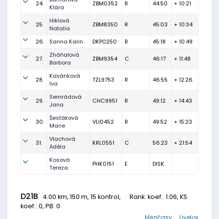
24.
ZBM0352
R
44:50
+ 10:21
Klára
Hiklová
25.
ZBM8350
R
45:03
+ 10:34
Natalia
26.
Sanna Karin
DKP0250
R
45:18
+ 10:49
Zháňalová
27.
ZBM9354
C
46:17
+ 11:48
Barbora
Kavánková
28.
TZL9753
R
46:55
+ 12:26
Iva
Semrádová
29.
CHC9951
R
49:12
+ 14:43
Jana
Šestáková
30.
VLI0452
R
49:52
+ 15:23
Marie
Vlachová
31.
KRL0551
C
56:23
+ 21:54
Adéla
Kosová
PHK0151
E
DISK
Tereza
D21B
4.00 km, 150 m, 15 kontrol,
Rank. koef.
: 1.06, KS
koef.: 0, PB: 0
Mezičasy
Livelox