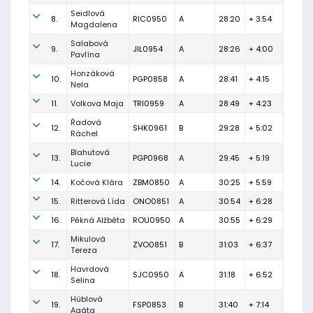
Seidlová
8.
RIC0950
A
28:20
+ 3:54
Magdalena
Salabová
9.
JIL0954
A
28:26
+ 4:00
Pavlína
Honzáková
10.
PGP0858
A
28:41
+ 4:15
Nela
11.
Volkova Maja
TRI0959
A
28:49
+ 4:23
Řadová
12.
SHK0961
B
29:28
+ 5:02
Ráchel
Blahutová
13.
PGP0968
A
29:45
+ 5:19
Lucie
14.
Kočová Klára
ZBM0850
A
30:25
+ 5:59
15.
Ritterová Lída
ONO0851
A
30:54
+ 6:28
16.
Pěkná Alžběta
ROU0950
A
30:55
+ 6:29
Mikulová
17.
ZVO0851
B
31:03
+ 6:37
Tereza
Havrdová
18.
SJC0950
A
31:18
+ 6:52
Selina
Hüblová
19.
FSP0853
B
31:40
+ 7:14
Agáta