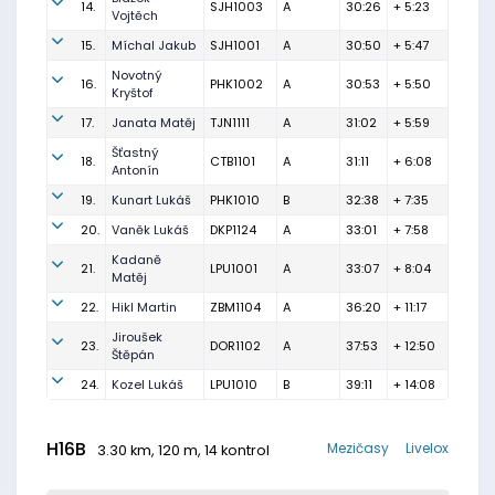
14.
SJH1003
A
30:26
+ 5:23
Vojtěch
15.
Míchal Jakub
SJH1001
A
30:50
+ 5:47
Novotný
16.
PHK1002
A
30:53
+ 5:50
Kryštof
17.
Janata Matěj
TJN1111
A
31:02
+ 5:59
Šťastný
18.
CTB1101
A
31:11
+ 6:08
Antonín
19.
Kunart Lukáš
PHK1010
B
32:38
+ 7:35
20.
Vaněk Lukáš
DKP1124
A
33:01
+ 7:58
Kadaně
21.
LPU1001
A
33:07
+ 8:04
Matěj
22.
Hikl Martin
ZBM1104
A
36:20
+ 11:17
Jiroušek
23.
DOR1102
A
37:53
+ 12:50
Štěpán
24.
Kozel Lukáš
LPU1010
B
39:11
+ 14:08
H16B
Mezičasy
Livelox
3.30 km, 120 m, 14 kontrol