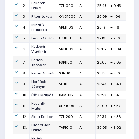
Pekárek
2.
TZL1000
A
25:48
+ 0:45
David
3.
Ritter Jakub
ONO1000
A
26:09
+ 1:06
Minařík
4.
VPM1103
A
26:19
+ 1:16
František
5.
Lučan Ondřej
LPU1101
A
27:13
+ 2:10
Kutlvašr
6.
VRL1002
A
28:07
+ 3:04
Vladimír
Bartoň
7.
FSP1100
A
28:08
+ 3:05
Theodor
8.
Beran Antonín
SJH1101
A
28:13
+ 3:10
Horáček
9.
VLI1111
A
28:43
+ 3:40
Jáchym
10.
Čížik Matyáš
KAM1102
A
28:52
+ 3:49
Pouchlý
11.
SHK1009
A
29:00
+ 3:57
Matěj
12.
Šidla Dalibor
TZL1200
A
29:39
+ 4:36
Elleder Jan
13.
TAP1010
A
30:05
+ 5:02
Daniel
Blažek