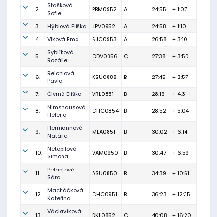
Stašková
2.
PBM0952
A
24:55
+ 1:07
Sofie
3.
Hýblová Eliška
JPV0952
A
24:58
+ 1:10
4.
Vlková Ema
SJC0953
A
26:58
+ 3:10
Syblíková
5.
ODV0856
C
27:38
+ 3:50
Rozálie
Reichlová
6.
KSU0888
B
27:45
+ 3:57
Pavla
7.
Čivrná Eliška
VRL0851
B
28:19
+ 4:31
Nimshausová
8.
CHC0854
B
28:52
+ 5:04
Helena
Hermannová
9.
MLA0851
B
30:02
+ 6:14
Natálie
Netopilová
10.
VAM0950
B
30:47
+ 6:59
Simona
Pelantová
11.
ASU0850
B
34:39
+ 10:51
Sára
Macháčková
12.
CHC0951
B
36:23
+ 12:35
Kateřina
Václavíková
13.
DKL0852
C
40:08
+ 16:20