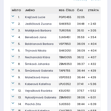
MÍSTO
JMÉNO
REG. ČÍSLO
ČAS
ZTRÁTA
1.
Krejčová Lucie
PGP0455
32:05
2.
Jedličková Zuzana
SHK8150
34:48
+ 2:43
3.
Matějková Barbora
TUR0156
35:10
+ 3:05
4.
Benešová Jana
SJH9451
35:59
+ 3:54
5.
Baldrianová Barbora
VSP7850
36:09
+ 4:04
5.
Thýnová Nikola
SHK0051
36:09
+ 4:04
7.
Nechanická Klára
TBM0055
36:12
+ 4:07
8.
Šimková Johanka
ZBM9350
36:37
+ 4:32
9.
Šimůnková Gabriela
TAP9755
36:44
+ 4:39
9.
Malečková Hana
VSP0553
36:44
+ 4:39
11.
Koberová Kateřina
LPU0352
37:41
+ 5:36
12.
Vejražková Rozárka
KSU0151
37:57
+ 5:52
13.
Nykodýmová Gabriela
ZBM9651
38:06
+ 6:01
14.
Plachá Zita
SJI0550
38:44
+ 6:39
15.
Kašková Kateřina
CHA7850
39:03
+ 6:58