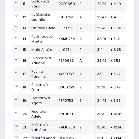
Lošťáková
11.
PGP0660
R
29:29
+ 4:40
Sára
Kvášovská
12.
LTU0753
A
29:47
+ 4:58
Ludmila
13.
Fibírová Lucie
FSP0777
A
29:49
+ 5:00
Kudrnáčová
14.
KAM0754
A
30:01
+ 5:12
Marta
15.
Malá Anežka
JIL0751
B
31:14
+ 6:25
Svobodová
16.
FSP0653
A
32:42
+ 7:53
Adriana
Rychlá
17.
AOP0757
A
33:11
+ 8:22
Karolína
Richtrová
18.
SSU0753
B
33:38
+ 8:49
Ema
Geffertová
19.
FSP0753
B
34:48
+ 9:59
Agáta
Fišarová
20.
KRL0651
B
35:31
+ 10:42
Adéla
Mišeková
21.
KAM0756
B
35:45
+ 10:56
Kateřina
22.
Šťastná Anna
DOK0752
B
38:03
+ 13:14