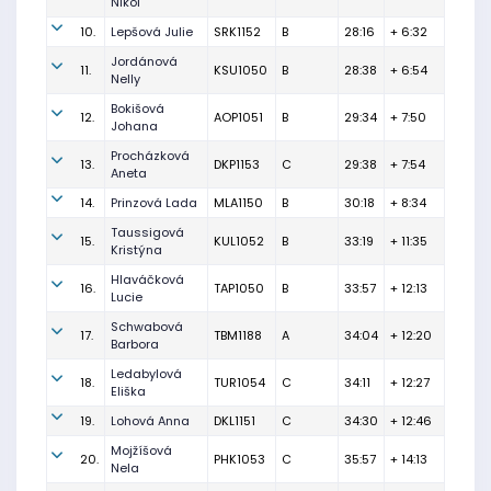
Nikol
10.
Lepšová Julie
SRK1152
B
28:16
+ 6:32
Jordánová
11.
KSU1050
B
28:38
+ 6:54
Nelly
Bokišová
12.
AOP1051
B
29:34
+ 7:50
Johana
Procházková
13.
DKP1153
C
29:38
+ 7:54
Aneta
14.
Prinzová Lada
MLA1150
B
30:18
+ 8:34
Taussigová
15.
KUL1052
B
33:19
+ 11:35
Kristýna
Hlaváčková
16.
TAP1050
B
33:57
+ 12:13
Lucie
Schwabová
17.
TBM1188
A
34:04
+ 12:20
Barbora
Ledabylová
18.
TUR1054
C
34:11
+ 12:27
Eliška
19.
Lohová Anna
DKL1151
C
34:30
+ 12:46
Mojžíšová
20.
PHK1053
C
35:57
+ 14:13
Nela