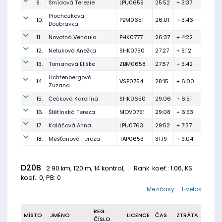
9.
Šmídová Terezie
LPU0659
25:52
+ 3:37
Procházková
10.
PBM0651
26:01
+ 3:46
Doubravka
11.
Novotná Vendula
PHK0777
26:37
+ 4:22
12.
Netuková Anežka
SHK0750
27:27
+ 5:12
13.
Tomanová Eliška
ZBM0658
27:57
+ 5:42
Lichtenbergová
14.
VSP0754
28:15
+ 6:00
Zuzana
15.
Čečková Karolína
SHK0650
29:06
+ 6:51
16.
Štětínská Tereza
MOV0751
29:08
+ 6:53
17.
Kaláčová Anna
LPU0763
29:52
+ 7:37
18.
Měšťanová Tereza
TAP0653
31:19
+ 9:04
D20B
2.90 km, 120 m, 14 kontrol,
Rank. koef.
: 1.06, KS
koef.: 0, PB: 0
Mezičasy
Livelox
REG.
MÍSTO
JMÉNO
LICENCE
ČAS
ZTRÁTA
ČÍSLO