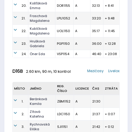
Košťáková
20.
DOR1155
A
32:13
+ 8:41
Emma
Froschová
21.
LPU1052
A
33:20
+ 9:48
Magdalena
Kubíčková
22.
UOL1150
A
35:17
+ 11:45
Magdalena
Hrušková
23.
PGP1150
A
36:00
+ 12:28
Gabriela
24.
Öner Eda
VSP1154
A
46:40
+ 23:08
D16B
Mezičasy
Livelox
2.60 km, 90 m, 10 kontrol
REG.
MÍSTO
JMÉNO
LICENCE
ČAS
ZTRÁTA
ČÍSLO
Beránková
1.
ZBM1152
A
21:30
Kamila
Zítová
2.
LDC1150
A
21:37
+ 0:07
Kateřina
Rychnovská
3.
SJI1151
A
21:42
+ 0:12
Eliška