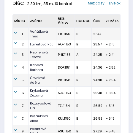
D16C
Mezičasy
Livelox
2.30 km, 85 m, 10 kontrol
REG.
MÍSTO
JMÉNO
LICENCE
ČAS
ZTRÁTA
ČÍSLO
Vaňátková
1.
LTU1150
B
21:44
Thea
2.
Laifertová Rút
AOP1153
B
23:57
+ 2:13
Hepnerová
3.
PHK1155
A
24:25
+ 2:41
Tereza
Blehová
4.
DOR1151
B
24:36
+ 2:52
Barbora
Čevelová
5.
RIC1150
B
24:38
+ 2:54
Adéla
Krykorková
6.
SJC1153
B
25:38
+ 3:54
Zuzana
Rozsypalová
7.
TZL1154
B
26:59
+ 5:15
Ela
Ryšánková
7.
KUL1150
B
26:59
+ 5:15
Alice
Pelantová
9.
ASU1150
B
27:29
+ 5:45