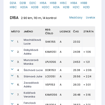
D21A
D21B
D21C
H16A
H16B
H16C
H18A
H18B
H18C
H20A
H20B
H20C
H21A
H21B
H21C
H21D
D16A
Mezičasy
Livelox
2.90 km, 110 m, 14 kontrol
REG.
MÍSTO
JMÉNO
LICENCE
ČAS
ZTRÁTA
ČÍSLO
Macháčková
1.
SHK1155
A
23:32
Lucie
Dobyášová
2.
KAM1051
A
24:38
+ 1:06
Adéla
Munzarová
3.
LPU1056
A
24:53
+ 1:21
Monika
4.
Šáchová Lucie
DOR1153
A
25:38
+ 2:06
5.
Slámová Julie
LCE1051
A
25:56
+ 2:24
Zavadilová
6.
VSP1153
A
26:33
+ 3:01
Adéla
Kolářová
7.
KAM1056
A
26:48
+ 3:16
Veronika
Fenclová
8.
LPU1054
A
26:53
+ 3:21