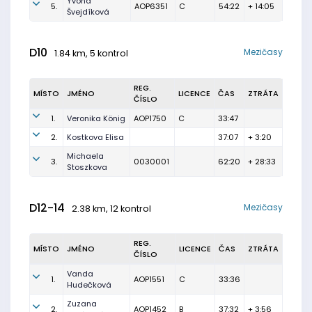
Yvona
5.
AOP6351
C
54:22
+ 14:05
Švejdíková
D10
Mezičasy
1.84 km, 5 kontrol
REG.
MÍSTO
JMÉNO
LICENCE
ČAS
ZTRÁTA
ČÍSLO
1.
Veronika König
AOP1750
C
33:47
2.
Kostkova Elisa
37:07
+ 3:20
Michaela
3.
0030001
62:20
+ 28:33
Stoszkova
D12-14
Mezičasy
2.38 km, 12 kontrol
REG.
MÍSTO
JMÉNO
LICENCE
ČAS
ZTRÁTA
ČÍSLO
Vanda
1.
AOP1551
C
33:36
Hudečková
Zuzana
2.
AOP1452
B
37:32
+ 3:56