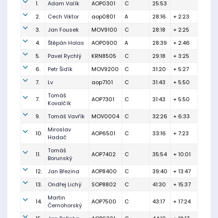
1.
Adam Valík
AOP0301
C
25:53
2.
Cech Viktor
aop0801
A
28:16
+ 2:23
3.
Jan Fousek
MOV9100
C
28:18
+ 2:25
4.
Štěpán Holas
AOP0900
A
28:39
+ 2:46
5.
Pavel Rychlý
KRN8505
C
29:18
+ 3:25
6.
Petr Šidík
MOV9200
C
31:20
+ 5:27
7.
Lv
aop7101
C
31:43
+ 5:50
Tomáš
7.
AOP7301
C
31:43
+ 5:50
Kovalčík
9.
Tomáš Vavřík
MOV0004
C
32:26
+ 6:33
Miroslav
10.
AOP6501
C
33:16
+ 7:23
Hadač
Tomáš
11.
AOP7402
C
35:54
+ 10:01
Borunský
12.
Jan Březina
AOP8400
C
39:40
+ 13:47
13.
Ondřej Lichý
SOP8802
C
41:30
+ 15:37
Martin
14.
AOP7500
C
43:17
+ 17:24
Černohorský