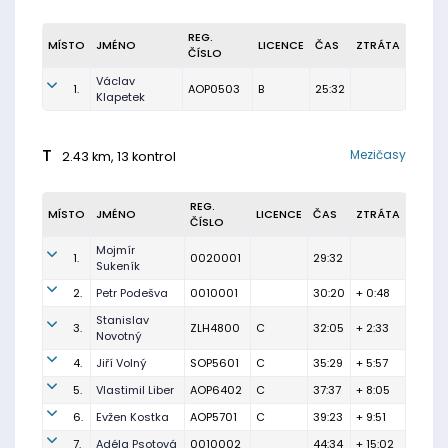
REG.
MÍSTO
JMÉNO
LICENCE
ČAS
ZTRÁTA
ČÍSLO
Václav
1.
AOP0503
B
25:32
Klapetek
T
Mezičasy
2.43 km, 13 kontrol
REG.
MÍSTO
JMÉNO
LICENCE
ČAS
ZTRÁTA
ČÍSLO
Mojmír
1.
0020001
29:32
Sukeník
2.
Petr Podešva
0010001
30:20
+ 0:48
Stanislav
3.
ZLH4800
C
32:05
+ 2:33
Novotný
4.
Jiří Volný
SOP5601
C
35:29
+ 5:57
5.
Vlastimil Liber
AOP6402
C
37:37
+ 8:05
6.
Evžen Kostka
AOP5701
C
39:23
+ 9:51
7.
Adéla Psotová
0010002
44:34
+ 15:02