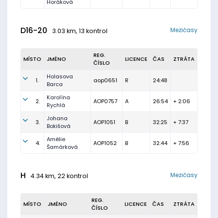
Horáková
D16-20
Mezičasy
3.03 km, 13 kontrol
REG.
MÍSTO
JMÉNO
LICENCE
ČAS
ZTRÁTA
ČÍSLO
Holasova
1.
aop0651
R
24:48
Barca
Karolína
2.
AOP0757
A
26:54
+ 2:06
Rychlá
Johana
3.
AOP1051
B
32:25
+ 7:37
Bokišová
Amélie
4.
AOP1052
B
32:44
+ 7:56
Šamárková
H
Mezičasy
4.34 km, 22 kontrol
REG.
MÍSTO
JMÉNO
LICENCE
ČAS
ZTRÁTA
ČÍSLO