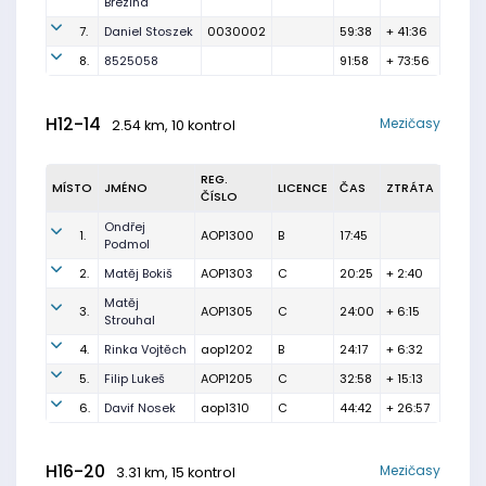
Březina
7.
Daniel Stoszek
0030002
59:38
+ 41:36
8.
8525058
91:58
+ 73:56
H12-14
Mezičasy
2.54 km, 10 kontrol
REG.
MÍSTO
JMÉNO
LICENCE
ČAS
ZTRÁTA
ČÍSLO
Ondřej
1.
AOP1300
B
17:45
Podmol
2.
Matěj Bokiš
AOP1303
C
20:25
+ 2:40
Matěj
3.
AOP1305
C
24:00
+ 6:15
Strouhal
4.
Rinka Vojtěch
aop1202
B
24:17
+ 6:32
5.
Filip Lukeš
AOP1205
C
32:58
+ 15:13
6.
Davif Nosek
aop1310
C
44:42
+ 26:57
H16-20
Mezičasy
3.31 km, 15 kontrol