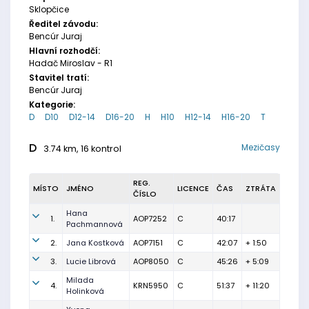
Sklopčice
Ředitel závodu:
Bencúr Juraj
Hlavní rozhodčí:
Hadač Miroslav - R1
Stavitel tratí:
Bencúr Juraj
Kategorie:
D
D10
D12-14
D16-20
H
H10
H12-14
H16-20
T
D
Mezičasy
3.74 km, 16 kontrol
REG.
MÍSTO
JMÉNO
LICENCE
ČAS
ZTRÁTA
ČÍSLO
Hana
1.
AOP7252
C
40:17
Pachmannová
2.
Jana Kostková
AOP7151
C
42:07
+ 1:50
3.
Lucie Librová
AOP8050
C
45:26
+ 5:09
Milada
4.
KRN5950
C
51:37
+ 11:20
Holinková