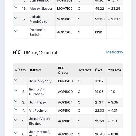
15.
Jan Peřinka
AOP6301
C
44:10
+ 18:17
16.
Marek Škapa
MOV7102
C
49:22
+ 23:29
Jakub
17.
SOP9903
C
53:00
+ 27:07
Procházka
Radomír
AOP7603
C
DISK
Salich
H10
Mezičasy
1.80 km, 12 kontrol
REG.
MÍSTO
JMÉNO
LICENCE
ČAS
ZTRÁTA
ČÍSLO
1.
Jakub Rychlý
KRN1500
C
18:02
Bruno Vlk
2.
AOP1800
C
19:03
+ 1:01
Hudeček
3.
Jan Křížek
AOP1504
C
21:37
+ 3:35
4.
Vít Podmol
AOP1501
C
22:33
+ 4:31
Jakub Vojen
5.
AOP1801
C
25:53
+ 7:51
Březina
Jan Metoděj
6.
AOP1602
C
26:40
+ 8:38