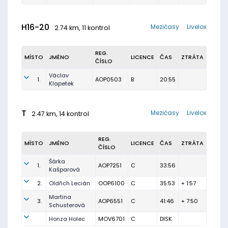
H16-20
Mezičasy
Livelox
2.74 km, 11 kontrol
REG.
MÍSTO
JMÉNO
LICENCE
ČAS
ZTRÁTA
ČÍSLO
Václav
1.
AOP0503
B
20:55
Klapetek
T
Mezičasy
Livelox
2.47 km, 14 kontrol
REG.
MÍSTO
JMÉNO
LICENCE
ČAS
ZTRÁTA
ČÍSLO
Šárka
1.
AOP7251
C
33:56
Kašparová
2.
Oldřich Lecián
OOP6100
C
35:53
+ 1:57
Martina
3.
AOP6551
C
41:46
+ 7:50
Schusterová
Honza Holec
MOV6701
C
DISK