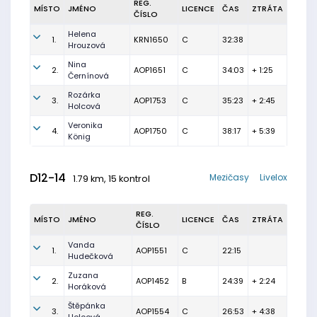
REG.
MÍSTO
JMÉNO
LICENCE
ČAS
ZTRÁTA
ČÍSLO
Helena
1.
KRN1650
C
32:38
Hrouzová
Nina
2.
AOP1651
C
34:03
+ 1:25
Černínová
Rozárka
3.
AOP1753
C
35:23
+ 2:45
Holcová
Veronika
4.
AOP1750
C
38:17
+ 5:39
König
D12-14
Mezičasy
Livelox
1.79 km, 15 kontrol
REG.
MÍSTO
JMÉNO
LICENCE
ČAS
ZTRÁTA
ČÍSLO
Vanda
1.
AOP1551
C
22:15
Hudečková
Zuzana
2.
AOP1452
B
24:39
+ 2:24
Horáková
Štěpánka
3.
AOP1554
C
26:53
+ 4:38