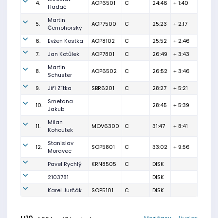
4.
AOP6501
C
24:46
+ 1:40
Hadač
Martin
5.
AOP7500
C
25:23
+ 2:17
Černohorský
6.
Evžen Kostka
AOP8102
C
25:52
+ 2:46
7.
Jan Kotůlek
AOP7801
C
26:49
+ 3:43
Martin
8.
AOP6502
C
26:52
+ 3:46
Schuster
9.
Jiří Zítka
SBR6201
C
28:27
+ 5:21
Smetana
10.
28:45
+ 5:39
Jakub
Milan
11.
MOV6300
C
31:47
+ 8:41
Kohoutek
Stanislav
12.
SOP5801
C
33:02
+ 9:56
Moravec
Pavel Rychlý
KRN8505
C
DISK
2103781
DISK
Karel Jurčák
SOP5101
C
DISK