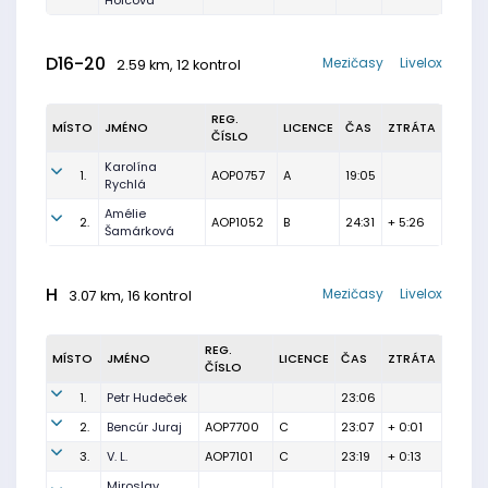
Holcová
D16-20
Mezičasy
Livelox
2.59 km, 12 kontrol
REG.
MÍSTO
JMÉNO
LICENCE
ČAS
ZTRÁTA
ČÍSLO
Karolína
1.
AOP0757
A
19:05
Rychlá
Amélie
2.
AOP1052
B
24:31
+ 5:26
Šamárková
H
Mezičasy
Livelox
3.07 km, 16 kontrol
REG.
MÍSTO
JMÉNO
LICENCE
ČAS
ZTRÁTA
ČÍSLO
1.
Petr Hudeček
23:06
2.
Bencúr Juraj
AOP7700
C
23:07
+ 0:01
3.
V. L.
AOP7101
C
23:19
+ 0:13
Miroslav