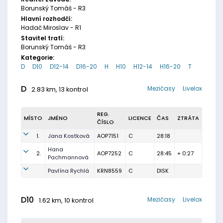
Borunský Tomáš - R3
Hlavní rozhodčí:
Hadač Miroslav - R1
Stavitel tratí:
Borunský Tomáš - R3
Kategorie:
D
D10
D12-14
D16-20
H
H10
H12-14
H16-20
T
D
Mezičasy
Livelox
2.83 km, 13 kontrol
REG.
MÍSTO
JMÉNO
LICENCE
ČAS
ZTRÁTA
ČÍSLO
1.
Jana Kostková
AOP7151
C
28:18
Hana
2.
AOP7252
C
28:45
+ 0:27
Pachmannová
Pavlína Rychlá
KRN8559
C
DISK
D10
Mezičasy
Livelox
1.62 km, 10 kontrol