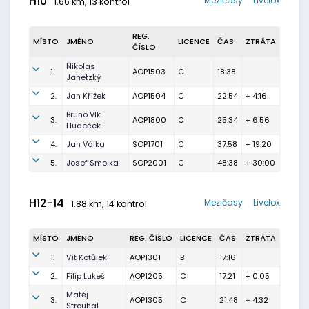
H10
Mezičasy
Livelox
1.66 km, 13 kontrol
REG.
MÍSTO
JMÉNO
LICENCE
ČAS
ZTRÁTA
ČÍSLO
Nikolas
1.
AOP1503
C
18:38
Janetzký
2.
Jan Křížek
AOP1504
C
22:54
+ 4:16
Bruno Vlk
3.
AOP1800
C
25:34
+ 6:56
Hudeček
4.
Jan Válka
SOP1701
C
37:58
+ 19:20
5.
Josef Smolka
SOP2001
C
48:38
+ 30:00
H12-14
Mezičasy
Livelox
1.88 km, 14 kontrol
MÍSTO
JMÉNO
REG. ČÍSLO
LICENCE
ČAS
ZTRÁTA
1.
Vít Kotůlek
AOP1301
B
17:16
2.
Filip Lukeš
AOP1205
C
17:21
+ 0:05
Matěj
3.
AOP1305
C
21:48
+ 4:32
Strouhal