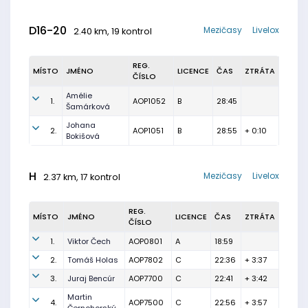
D16-20
Mezičasy
Livelox
2.40 km, 19 kontrol
REG.
MÍSTO
JMÉNO
LICENCE
ČAS
ZTRÁTA
ČÍSLO
Amélie
1.
AOP1052
B
28:45
Šamárková
Johana
2.
AOP1051
B
28:55
+ 0:10
Bokišová
H
Mezičasy
Livelox
2.37 km, 17 kontrol
REG.
MÍSTO
JMÉNO
LICENCE
ČAS
ZTRÁTA
ČÍSLO
1.
Viktor Čech
AOP0801
A
18:59
2.
Tomáš Holas
AOP7802
C
22:36
+ 3:37
3.
Juraj Bencúr
AOP7700
C
22:41
+ 3:42
Martin
4.
AOP7500
C
22:56
+ 3:57