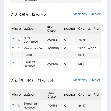
D10
Mezičasy
Livelox
0.91 km, 12 kontrol
REG.
MÍSTO
JMÉNO
LICENCE
ČAS
ZTRÁTA
ČÍSLO
Nina
1.
AOP1651
C
15:46
Černínová
2.
Veronika König
AOP1750
C
19:06
+ 3:20
52631
DISK
Rozárka
AOP1753
C
DISK
Holcová
D12-14
Mezičasy
Livelox
1.80 km, 13 kontrol
REG.
MÍSTO
JMÉNO
LICENCE
ČAS
ZTRÁTA
ČÍSLO
Štěpánka
1.
AOP1554
C
28:47
Holcová