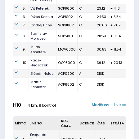
Černohorský
5.
Vít Peterek
SOP8600
C
23:12
+ 4:13
6.
Evžen Kostka
AOP8102
C
24:53
+ 5:54
7.
Ondřej Lichý
SOP8802
C
26:06
+ 7:07
Stanislav
8.
SOP5801
C
28:53
+ 9:54
Moravec
Milan
9.
MOV6300
C
30:53
+ 11:54
Kohoutek
Radek
10.
OOP8000
C
39:12
+ 20:13
Hudeczek
Štěpán Holas
AOP0900
A
DISK
Martin
AOP6502
C
DISK
Schuster
H10
Mezičasy
Livelox
1.14 km, 9 kontrol
REG.
MÍSTO
JMÉNO
LICENCE
ČAS
ZTRÁTA
ČÍSLO
Benjamín