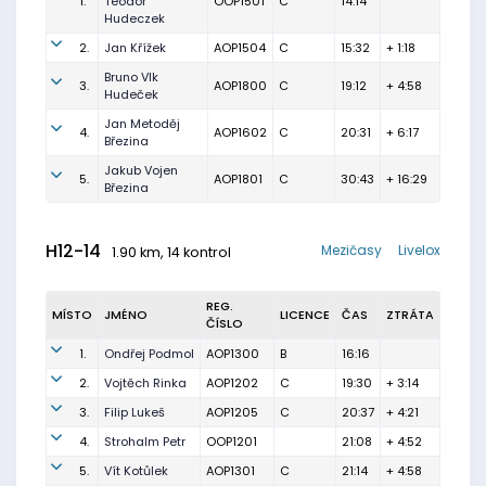
1.
Teodor
OOP1501
C
14:14
Hudeczek
2.
Jan Křížek
AOP1504
C
15:32
+ 1:18
Bruno Vlk
3.
AOP1800
C
19:12
+ 4:58
Hudeček
Jan Metoděj
4.
AOP1602
C
20:31
+ 6:17
Březina
Jakub Vojen
5.
AOP1801
C
30:43
+ 16:29
Březina
H12-14
Mezičasy
Livelox
1.90 km, 14 kontrol
REG.
MÍSTO
JMÉNO
LICENCE
ČAS
ZTRÁTA
ČÍSLO
1.
Ondřej Podmol
AOP1300
B
16:16
2.
Vojtěch Rinka
AOP1202
C
19:30
+ 3:14
3.
Filip Lukeš
AOP1205
C
20:37
+ 4:21
4.
Strohalm Petr
OOP1201
21:08
+ 4:52
5.
Vít Kotůlek
AOP1301
C
21:14
+ 4:58