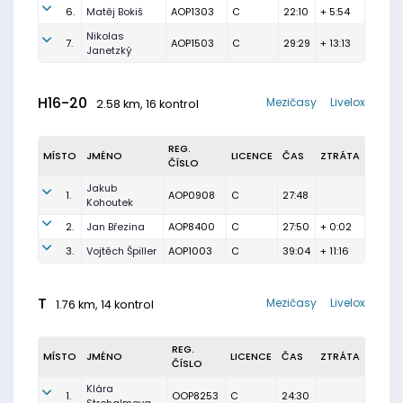
6.
Matěj Bokiš
AOP1303
C
22:10
+ 5:54
Nikolas
7.
AOP1503
C
29:29
+ 13:13
Janetzký
H16-20
Mezičasy
Livelox
2.58 km, 16 kontrol
REG.
MÍSTO
JMÉNO
LICENCE
ČAS
ZTRÁTA
ČÍSLO
Jakub
1.
AOP0908
C
27:48
Kohoutek
2.
Jan Březina
AOP8400
C
27:50
+ 0:02
3.
Vojtěch Špiller
AOP1003
C
39:04
+ 11:16
T
Mezičasy
Livelox
1.76 km, 14 kontrol
REG.
MÍSTO
JMÉNO
LICENCE
ČAS
ZTRÁTA
ČÍSLO
Klára
1.
OOP8253
C
24:30