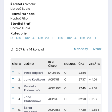
Ředitel závodu:
Librová Lucie
Hlavní rozhodčí:
Hadač Filip
Stavitel tratí:
Librová Lucie
Kategorie:
D
D10
D12-14
D16-20
H
H10
H12-14
H16-20
T
D
Mezičasy
Livelox
2.07 km, 14 kontrol
REG.
MÍSTO
JMÉNO
LICENCE
ČAS
ZTRÁTA
ČÍSLO
1.
Petra Hájková
KYL9350
C
23:36
2.
Jana Kostková
AOP7151
C
27:37
+ 4:01
Vendula
3.
AOP8252
C
27:45
+ 4:09
Podmolová
Jana
4.
AOP6151
C
32:28
+ 8:52
Glabazňová
Šárka
5.
AOP7853
C
47:30
+ 23:54
Holasová