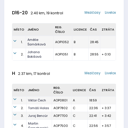
D16-20
Mezičasy
Livelox
2.40 km, 19 kontrol
REG.
MÍSTO
JMÉNO
LICENCE
ČAS
ZTRÁTA
ČÍSLO
Amélie
1.
AOP1052
B
28:45
Šamárková
Johana
2.
AOP1051
B
28:55
+ 0:10
Bokišová
H
Mezičasy
Livelox
2.37 km, 17 kontrol
REG.
MÍSTO
JMÉNO
LICENCE
ČAS
ZTRÁTA
ČÍSLO
1.
Viktor Čech
AOP0801
A
18:59
2.
Tomáš Holas
AOP7802
C
22:36
+ 3:37
3.
Juraj Bencúr
AOP7700
C
22:41
+ 3:42
Martin
4.
AOP7500
C
22:56
+ 3:57