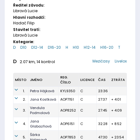
Ředitel závodu:
Librová Lucie
Hlavní rozhodčí:
Hadač Filip
Stavitel tratí:
Librová Lucie
Kategorie:
D
D10
D12-14
D16-20
H
H10
H12-14
H16-20
T
D
Mezičasy
Livelox
2.07 km, 14 kontrol
REG.
MÍSTO
JMÉNO
LICENCE
ČAS
ZTRÁTA
ČÍSLO
1.
Petra Hájková
KYL9350
C
23:36
2.
Jana Kostková
AOP7151
C
27:37
+ 4:01
Vendula
3.
AOP8252
C
27:45
+ 4:09
Podmolová
Jana
4.
AOP6151
C
32:28
+ 8:52
Glabazňová
Šárka
5.
AOP7853
C
47:30
+ 23:54
Holasová