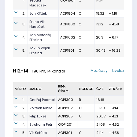
1.
Teodor
OOP1501
C
14:14
Hudeczek
2.
Jan Křížek
AOP1504
C
15:32
+ 1:18
Bruno Vlk
3.
AOP1800
C
19:12
+ 4:58
Hudeček
Jan Metoděj
4.
AOP1602
C
20:31
+ 6:17
Březina
Jakub Vojen
5.
AOP1801
C
30:43
+ 16:29
Březina
H12-14
Mezičasy
Livelox
1.90 km, 14 kontrol
REG.
MÍSTO
JMÉNO
LICENCE
ČAS
ZTRÁTA
ČÍSLO
1.
Ondřej Podmol
AOP1300
B
16:16
2.
Vojtěch Rinka
AOP1202
C
19:30
+ 3:14
3.
Filip Lukeš
AOP1205
C
20:37
+ 4:21
4.
Strohalm Petr
OOP1201
21:08
+ 4:52
5.
Vít Kotůlek
AOP1301
C
21:14
+ 4:58