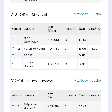
D10
Mezičasy
Livelox
0.91 km, 12 kontrol
REG.
MÍSTO
JMÉNO
LICENCE
ČAS
ZTRÁTA
ČÍSLO
Nina
1.
AOP1651
C
15:46
Černínová
2.
Veronika König
AOP1750
C
19:06
+ 3:20
52631
DISK
Rozárka
AOP1753
C
DISK
Holcová
D12-14
Mezičasy
Livelox
1.80 km, 13 kontrol
REG.
MÍSTO
JMÉNO
LICENCE
ČAS
ZTRÁTA
ČÍSLO
Štěpánka
1.
AOP1554
C
28:47
Holcová