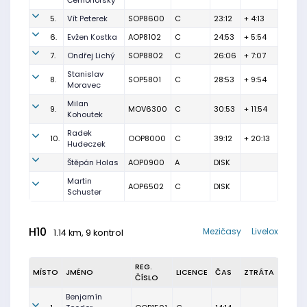
Černohorský
5.
Vít Peterek
SOP8600
C
23:12
+ 4:13
6.
Evžen Kostka
AOP8102
C
24:53
+ 5:54
7.
Ondřej Lichý
SOP8802
C
26:06
+ 7:07
Stanislav
8.
SOP5801
C
28:53
+ 9:54
Moravec
Milan
9.
MOV6300
C
30:53
+ 11:54
Kohoutek
Radek
10.
OOP8000
C
39:12
+ 20:13
Hudeczek
Štěpán Holas
AOP0900
A
DISK
Martin
AOP6502
C
DISK
Schuster
H10
Mezičasy
Livelox
1.14 km, 9 kontrol
REG.
MÍSTO
JMÉNO
LICENCE
ČAS
ZTRÁTA
ČÍSLO
Benjamín