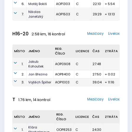
6.
Matěj Bokiš
AOP1303
C
22:10
+ 5:54
Nikolas
7.
AOP1503
C
29:29
+ 13:13
Janetzký
H16-20
Mezičasy
Livelox
2.58 km, 16 kontrol
REG.
MÍSTO
JMÉNO
LICENCE
ČAS
ZTRÁTA
ČÍSLO
Jakub
1.
AOP0908
C
27:48
Kohoutek
2.
Jan Březina
AOP8400
C
27:50
+ 0:02
3.
Vojtěch Špiller
AOP1003
C
39:04
+ 11:16
T
Mezičasy
Livelox
1.76 km, 14 kontrol
REG.
MÍSTO
JMÉNO
LICENCE
ČAS
ZTRÁTA
ČÍSLO
Klára
1.
OOP8253
C
24:30