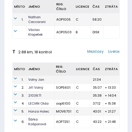
REG.
MÍSTO
JMÉNO
LICENCE
ČAS
ZTRÁTA
ČÍSLO
Nathan
1.
AOP1005
C
58:20
Ceccaroni
Václav
AOP0503
B
DISK
Klapetek
T
Mezičasy
Livelox
2.88 km, 18 kontrol
REG.
MÍSTO
JMÉNO
LICENCE
ČAS
ZTRÁTA
ČÍSLO
1.
Volny Jan
21:34
2.
Jiří Volný
SOP5601
C
35:07
+ 13:33
3.
2103671
35:38
+ 14:04
4.
LECIAN Olda
oop6100
C
37:12
+ 15:38
5.
Honza Holec
MOV6701
C
43:01
+ 21:27
Šárka
6.
AOP7251
C
43:22
+ 21:48
Kašparová