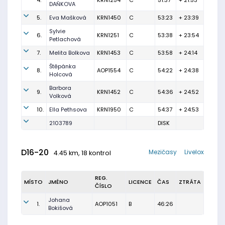
4.
KRN1254
C
51:37
+ 21:53
DAŇKOVA
5.
Eva Mašková
KRN1450
C
53:23
+ 23:39
Sylvie
6.
KRN1251
C
53:38
+ 23:54
Petlachová
7.
Melita Bolkova
KRN1453
C
53:58
+ 24:14
Štěpánka
8.
AOP1554
C
54:22
+ 24:38
Holcová
Barbora
9.
KRN1452
C
54:36
+ 24:52
Volková
10.
Ella Pethsova
KRN1950
C
54:37
+ 24:53
2103789
DISK
D16-20
Mezičasy
Livelox
4.45 km, 18 kontrol
REG.
MÍSTO
JMÉNO
LICENCE
ČAS
ZTRÁTA
ČÍSLO
Johana
1.
AOP1051
B
46:26
Bokišová