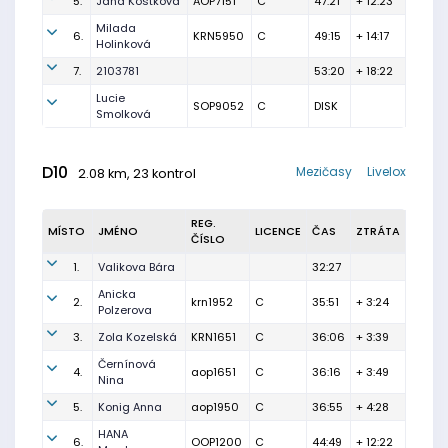
5.
Jana Kostková
AOP7151
C
47:21
+ 12:23
Milada
6.
KRN5950
C
49:15
+ 14:17
Holinková
7.
2103781
53:20
+ 18:22
Lucie
SOP9052
C
DISK
Smolková
D10
Mezičasy
Livelox
2.08 km, 23 kontrol
REG.
MÍSTO
JMÉNO
LICENCE
ČAS
ZTRÁTA
ČÍSLO
1.
Valikova Bára
32:27
Anicka
2.
krn1952
C
35:51
+ 3:24
Polzerova
3.
Zola Kozelská
KRN1651
C
36:06
+ 3:39
Černínová
4.
aop1651
C
36:16
+ 3:49
Nina
5.
Konig Anna
aop1950
C
36:55
+ 4:28
HANA
6.
OOP1200
C
44:49
+ 12:22