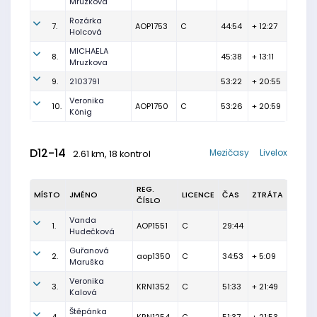
Mruzkova
Rozárka
7.
AOP1753
C
44:54
+ 12:27
Holcová
MICHAELA
8.
45:38
+ 13:11
Mruzkova
9.
2103791
53:22
+ 20:55
Veronika
10.
AOP1750
C
53:26
+ 20:59
König
D12-14
Mezičasy
Livelox
2.61 km, 18 kontrol
REG.
MÍSTO
JMÉNO
LICENCE
ČAS
ZTRÁTA
ČÍSLO
Vanda
1.
AOP1551
C
29:44
Hudečková
Guřanová
2.
aop1350
C
34:53
+ 5:09
Maruška
Veronika
3.
KRN1352
C
51:33
+ 21:49
Kalová
Štěpánka