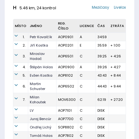
H
Mezičasy
Livelox
5.46 km, 24 kontrol
REG.
MÍSTO
JMÉNO
LICENCE
ČAS
ZTRÁTA
ČÍSLO
1.
Petr Kovalčík
AOP0901
A
34:59
2.
Jiří Kostka
AOP0201
E
35:59
+ 1:00
Miroslav
3.
AOP6501
C
39:25
+ 4:26
Hadač
4.
Štěpán Holas
AOP0900
A
39:26
+ 4:27
5.
Evžen Kostka
AOP8102
C
43:43
+ 8:44
Martin
6.
AOP6502
C
44:43
+ 9:44
Schuster
Milan
7.
MOV6300
C
62:19
+ 27:20
Kohoutek
LV
AOP7101
C
DISK
Juraj Bencúr
AOP7700
C
DISK
Ondřej Lichý
SOP8802
C
DISK
Tomáš Holas
AOP7802
C
DISK