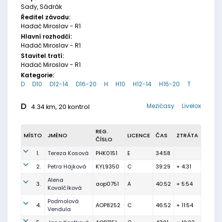
Sady, Sádrák
Ředitel závodu:
Hadač Miroslav - R1
Hlavní rozhodčí:
Hadač Miroslav - R1
Stavitel tratí:
Hadač Miroslav - R1
Kategorie:
D
D10
D12-14
D16-20
H
H10
H12-14
H16-20
T
D
Mezičasy
Livelox
4.34 km, 20 kontrol
REG.
MÍSTO
JMÉNO
LICENCE
ČAS
ZTRÁTA
ČÍSLO
1.
Tereza Kosová
PHK0151
E
34:58
2.
Petra Hájková
KYL9350
C
39:29
+ 4:31
Alena
3.
aop0751
A
40:52
+ 5:54
Kovalčíková
Podmolová
4.
AOP8252
C
46:52
+ 11:54
Vendula