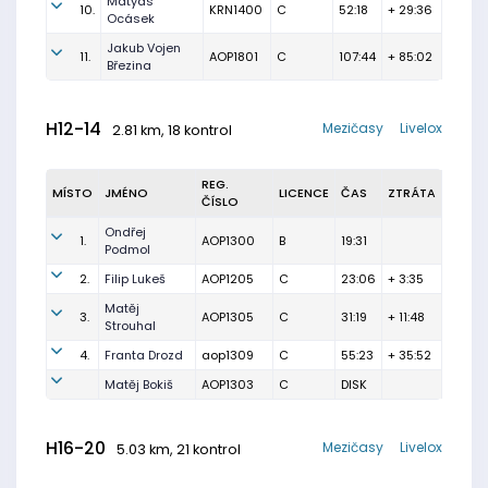
Matyas
10.
KRN1400
C
52:18
+ 29:36
Ocásek
Jakub Vojen
11.
AOP1801
C
107:44
+ 85:02
Březina
H12-14
Mezičasy
Livelox
2.81 km, 18 kontrol
REG.
MÍSTO
JMÉNO
LICENCE
ČAS
ZTRÁTA
ČÍSLO
Ondřej
1.
AOP1300
B
19:31
Podmol
2.
Filip Lukeš
AOP1205
C
23:06
+ 3:35
Matěj
3.
AOP1305
C
31:19
+ 11:48
Strouhal
4.
Franta Drozd
aop1309
C
55:23
+ 35:52
Matěj Bokiš
AOP1303
C
DISK
H16-20
Mezičasy
Livelox
5.03 km, 21 kontrol