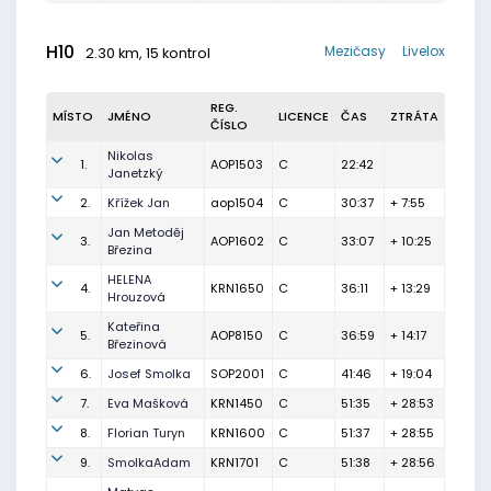
H10
Mezičasy
Livelox
2.30 km, 15 kontrol
REG.
MÍSTO
JMÉNO
LICENCE
ČAS
ZTRÁTA
ČÍSLO
Nikolas
1.
AOP1503
C
22:42
Janetzký
2.
Křížek Jan
aop1504
C
30:37
+ 7:55
Jan Metoděj
3.
AOP1602
C
33:07
+ 10:25
Březina
HELENA
4.
KRN1650
C
36:11
+ 13:29
Hrouzová
Kateřina
5.
AOP8150
C
36:59
+ 14:17
Březinová
6.
Josef Smolka
SOP2001
C
41:46
+ 19:04
7.
Eva Mašková
KRN1450
C
51:35
+ 28:53
8.
Florian Turyn
KRN1600
C
51:37
+ 28:55
9.
SmolkaAdam
KRN1701
C
51:38
+ 28:56