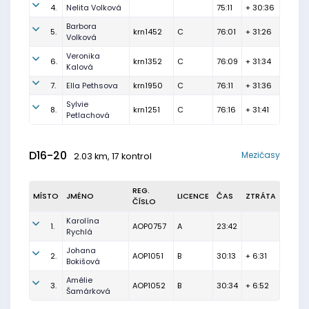
4.
Nelita Volková
75:11
+ 30:36
Barbora
5.
krn1452
C
76:01
+ 31:26
Volková
Veronika
6.
krn1352
C
76:09
+ 31:34
Kalová
7.
Ella Pethsova
krn1950
C
76:11
+ 31:36
Sylvie
8.
krn1251
C
76:16
+ 31:41
Petlachová
D16-20
Mezičasy
2.03 km, 17 kontrol
REG.
MÍSTO
JMÉNO
LICENCE
ČAS
ZTRÁTA
ČÍSLO
Karolína
1.
AOP0757
A
23:42
Rychlá
Johana
2.
AOP1051
B
30:13
+ 6:31
Bokišová
Amélie
3.
AOP1052
B
30:34
+ 6:52
Šamárková