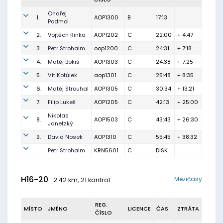
Ondřej
1.
AOP1300
B
17:13
Podmol
2.
Vojtěch Rinka
AOP1202
C
22:00
+ 4:47
3.
Petr Strohalm
oop1200
C
24:31
+ 7:18
4.
Matěj Bokiš
AOP1303
C
24:38
+ 7:25
5.
Vít Kotůlek
aop1301
C
25:48
+ 8:35
6.
Matěj Strouhal
AOP1305
C
30:34
+ 13:21
7.
Filip Lukeš
AOP1205
C
42:13
+ 25:00
Nikolas
8.
AOP1503
C
43:43
+ 26:30
Janetzký
9.
David Nosek
AOP1310
C
55:45
+ 38:32
Petr Strohalm
KRN5601
C
DISK
H16-20
Mezičasy
2.42 km, 21 kontrol
REG.
MÍSTO
JMÉNO
LICENCE
ČAS
ZTRÁTA
ČÍSLO