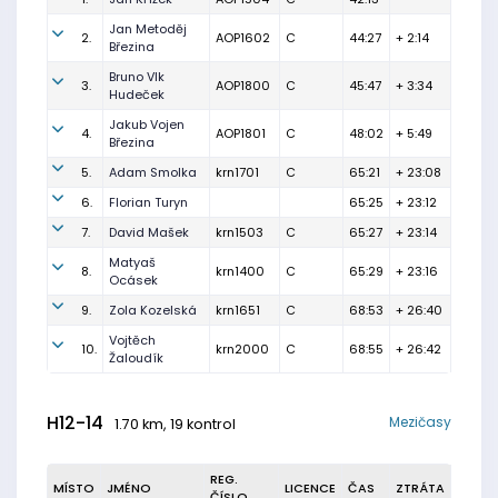
Jan Metoděj
2.
AOP1602
C
44:27
+ 2:14
Březina
Bruno Vlk
3.
AOP1800
C
45:47
+ 3:34
Hudeček
Jakub Vojen
4.
AOP1801
C
48:02
+ 5:49
Březina
5.
Adam Smolka
krn1701
C
65:21
+ 23:08
6.
Florian Turyn
65:25
+ 23:12
7.
David Mašek
krn1503
C
65:27
+ 23:14
Matyaš
8.
krn1400
C
65:29
+ 23:16
Ocásek
9.
Zola Kozelská
krn1651
C
68:53
+ 26:40
Vojtěch
10.
krn2000
C
68:55
+ 26:42
Žaloudík
H12-14
Mezičasy
1.70 km, 19 kontrol
REG.
MÍSTO
JMÉNO
LICENCE
ČAS
ZTRÁTA
ČÍSLO