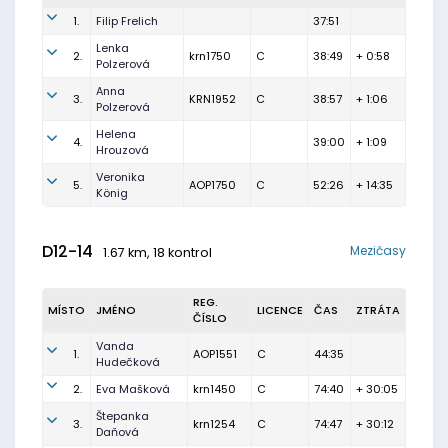
1.
Filip Frelich
37:51
Lenka
2.
krn1750
C
38:49
+ 0:58
Polzerová
Anna
3.
KRN1952
C
38:57
+ 1:06
Polzerová
Helena
4.
39:00
+ 1:09
Hrouzová
Veronika
5.
AOP1750
C
52:26
+ 14:35
König
D12-14
Mezičasy
1.67 km, 18 kontrol
REG.
MÍSTO
JMÉNO
LICENCE
ČAS
ZTRÁTA
ČÍSLO
Vanda
1.
AOP1551
C
44:35
Hudečková
2.
Eva Mašková
krn1450
C
74:40
+ 30:05
Štepanka
3.
krn1254
C
74:47
+ 30:12
Daňová