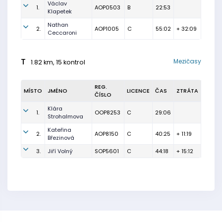
Václav
1.
AOP0503
B
22:53
Klapetek
Nathan
2.
AOP1005
C
55:02
+ 32:09
Ceccaroni
T
Mezičasy
1.82 km, 15 kontrol
REG.
MÍSTO
JMÉNO
LICENCE
ČAS
ZTRÁTA
ČÍSLO
Klára
1.
OOP8253
C
29:06
Strohalmova
Kateřina
2.
AOP8150
C
40:25
+ 11:19
Březinová
3.
Jiří Volný
SOP5601
C
44:18
+ 15:12