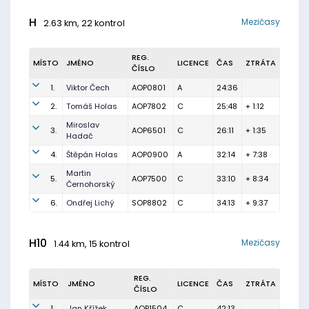
H
Mezičasy
2.63 km, 22 kontrol
REG.
MÍSTO
JMÉNO
LICENCE
ČAS
ZTRÁTA
ČÍSLO
1.
Viktor Čech
AOP0801
A
24:36
2.
Tomáš Holas
AOP7802
C
25:48
+ 1:12
Miroslav
3.
AOP6501
C
26:11
+ 1:35
Hadač
4.
Štěpán Holas
AOP0900
A
32:14
+ 7:38
Martin
5.
AOP7500
C
33:10
+ 8:34
Černohorský
6.
Ondřej Lichý
SOP8802
C
34:13
+ 9:37
H10
Mezičasy
1.44 km, 15 kontrol
REG.
MÍSTO
JMÉNO
LICENCE
ČAS
ZTRÁTA
ČÍSLO
1.
Jan Křížek
AOP1504
C
42:13