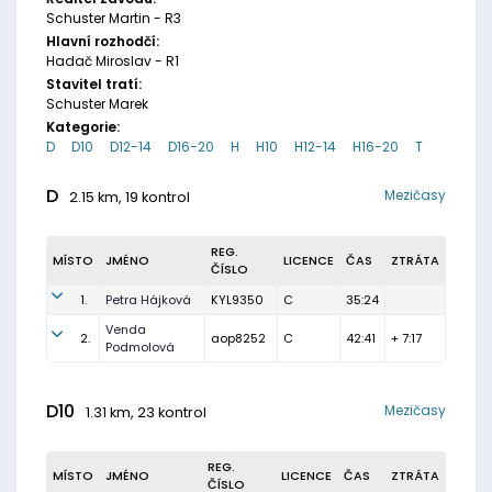
Schuster Martin - R3
Hlavní rozhodčí:
Hadač Miroslav - R1
Stavitel tratí:
Schuster Marek
Kategorie:
D
D10
D12-14
D16-20
H
H10
H12-14
H16-20
T
D
Mezičasy
2.15 km, 19 kontrol
REG.
MÍSTO
JMÉNO
LICENCE
ČAS
ZTRÁTA
ČÍSLO
1.
Petra Hájková
KYL9350
C
35:24
Venda
2.
aop8252
C
42:41
+ 7:17
Podmolová
D10
Mezičasy
1.31 km, 23 kontrol
REG.
MÍSTO
JMÉNO
LICENCE
ČAS
ZTRÁTA
ČÍSLO