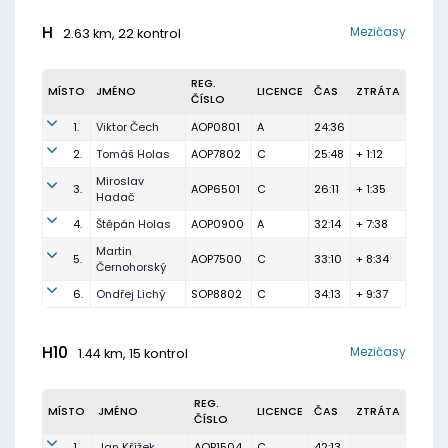
H
Mezičasy
2.63 km, 22 kontrol
REG.
MÍSTO
JMÉNO
LICENCE
ČAS
ZTRÁTA
ČÍSLO
1.
Viktor Čech
AOP0801
A
24:36
2.
Tomáš Holas
AOP7802
C
25:48
+ 1:12
Miroslav
3.
AOP6501
C
26:11
+ 1:35
Hadač
4.
Štěpán Holas
AOP0900
A
32:14
+ 7:38
Martin
5.
AOP7500
C
33:10
+ 8:34
Černohorský
6.
Ondřej Lichý
SOP8802
C
34:13
+ 9:37
H10
Mezičasy
1.44 km, 15 kontrol
REG.
MÍSTO
JMÉNO
LICENCE
ČAS
ZTRÁTA
ČÍSLO
1.
Jan Křížek
AOP1504
C
42:13