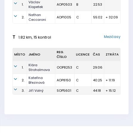
Václav
1.
AOP0503
B
22:53
Klapetek
Nathan
2.
AOP1005
C
55:02
+ 32:09
Ceccaroni
T
Mezičasy
1.82 km, 15 kontrol
REG.
MÍSTO
JMÉNO
LICENCE
ČAS
ZTRÁTA
ČÍSLO
Klára
1.
OOP8253
C
29:06
Strohalmova
Kateřina
2.
AOP8150
C
40:25
+ 11:19
Březinová
3.
Jiří Volný
SOP5601
C
44:18
+ 15:12