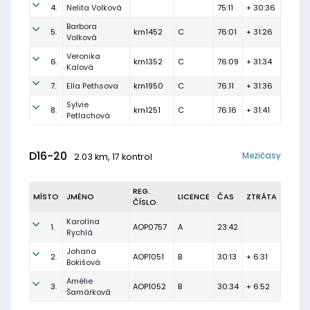
4.
Nelita Volková
75:11
+ 30:36
Barbora
5.
krn1452
C
76:01
+ 31:26
Volková
Veronika
6.
krn1352
C
76:09
+ 31:34
Kalová
7.
Ella Pethsova
krn1950
C
76:11
+ 31:36
Sylvie
8.
krn1251
C
76:16
+ 31:41
Petlachová
D16-20
Mezičasy
2.03 km, 17 kontrol
REG.
MÍSTO
JMÉNO
LICENCE
ČAS
ZTRÁTA
ČÍSLO
Karolína
1.
AOP0757
A
23:42
Rychlá
Johana
2.
AOP1051
B
30:13
+ 6:31
Bokišová
Amélie
3.
AOP1052
B
30:34
+ 6:52
Šamárková