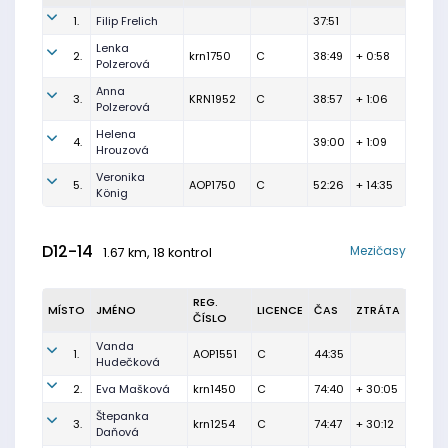
1.
Filip Frelich
37:51
Lenka
2.
krn1750
C
38:49
+ 0:58
Polzerová
Anna
3.
KRN1952
C
38:57
+ 1:06
Polzerová
Helena
4.
39:00
+ 1:09
Hrouzová
Veronika
5.
AOP1750
C
52:26
+ 14:35
König
D12-14
Mezičasy
1.67 km, 18 kontrol
REG.
MÍSTO
JMÉNO
LICENCE
ČAS
ZTRÁTA
ČÍSLO
Vanda
1.
AOP1551
C
44:35
Hudečková
2.
Eva Mašková
krn1450
C
74:40
+ 30:05
Štepanka
3.
krn1254
C
74:47
+ 30:12
Daňová