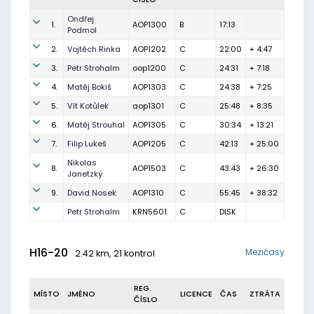
Ondřej
1.
AOP1300
B
17:13
Podmol
2.
Vojtěch Rinka
AOP1202
C
22:00
+ 4:47
3.
Petr Strohalm
oop1200
C
24:31
+ 7:18
4.
Matěj Bokiš
AOP1303
C
24:38
+ 7:25
5.
Vít Kotůlek
aop1301
C
25:48
+ 8:35
6.
Matěj Strouhal
AOP1305
C
30:34
+ 13:21
7.
Filip Lukeš
AOP1205
C
42:13
+ 25:00
Nikolas
8.
AOP1503
C
43:43
+ 26:30
Janetzký
9.
David Nosek
AOP1310
C
55:45
+ 38:32
Petr Strohalm
KRN5601
C
DISK
H16-20
Mezičasy
2.42 km, 21 kontrol
REG.
MÍSTO
JMÉNO
LICENCE
ČAS
ZTRÁTA
ČÍSLO