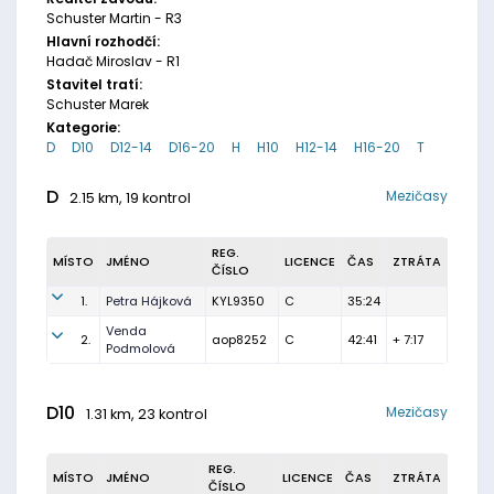
Schuster Martin - R3
Hlavní rozhodčí:
Hadač Miroslav - R1
Stavitel tratí:
Schuster Marek
Kategorie:
D
D10
D12-14
D16-20
H
H10
H12-14
H16-20
T
D
Mezičasy
2.15 km, 19 kontrol
REG.
MÍSTO
JMÉNO
LICENCE
ČAS
ZTRÁTA
ČÍSLO
1.
Petra Hájková
KYL9350
C
35:24
Venda
2.
aop8252
C
42:41
+ 7:17
Podmolová
D10
Mezičasy
1.31 km, 23 kontrol
REG.
MÍSTO
JMÉNO
LICENCE
ČAS
ZTRÁTA
ČÍSLO