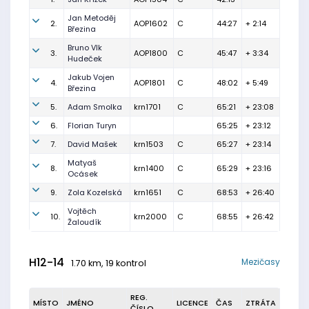
Jan Metoděj
2.
AOP1602
C
44:27
+ 2:14
Březina
Bruno Vlk
3.
AOP1800
C
45:47
+ 3:34
Hudeček
Jakub Vojen
4.
AOP1801
C
48:02
+ 5:49
Březina
5.
Adam Smolka
krn1701
C
65:21
+ 23:08
6.
Florian Turyn
65:25
+ 23:12
7.
David Mašek
krn1503
C
65:27
+ 23:14
Matyaš
8.
krn1400
C
65:29
+ 23:16
Ocásek
9.
Zola Kozelská
krn1651
C
68:53
+ 26:40
Vojtěch
10.
krn2000
C
68:55
+ 26:42
Žaloudík
H12-14
Mezičasy
1.70 km, 19 kontrol
REG.
MÍSTO
JMÉNO
LICENCE
ČAS
ZTRÁTA
ČÍSLO