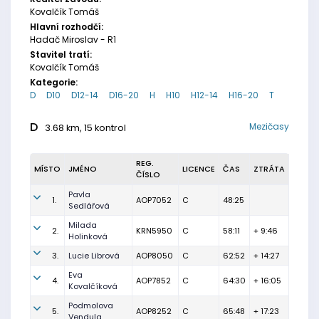
Kovalčík Tomáš
Hlavní rozhodčí:
Hadač Miroslav - R1
Stavitel tratí:
Kovalčík Tomáš
Kategorie:
D
D10
D12-14
D16-20
H
H10
H12-14
H16-20
T
D
Mezičasy
3.68 km, 15 kontrol
REG.
MÍSTO
JMÉNO
LICENCE
ČAS
ZTRÁTA
ČÍSLO
Pavla
1.
AOP7052
C
48:25
Sedlářová
Milada
2.
KRN5950
C
58:11
+ 9:46
Holinková
3.
Lucie Librová
AOP8050
C
62:52
+ 14:27
Eva
4.
AOP7852
C
64:30
+ 16:05
Kovalčíková
Podmolova
5.
AOP8252
C
65:48
+ 17:23
Vendula