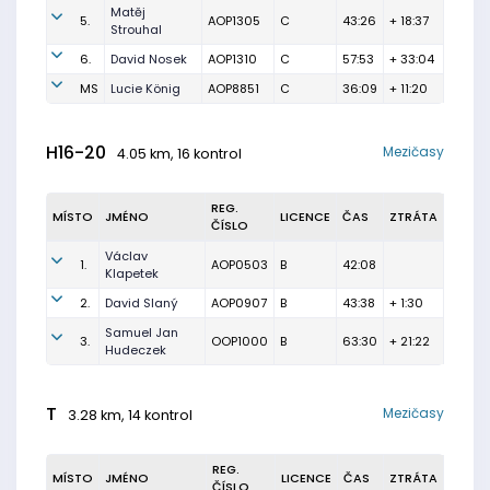
Matěj
5.
AOP1305
C
43:26
+ 18:37
Strouhal
6.
David Nosek
AOP1310
C
57:53
+ 33:04
MS
Lucie König
AOP8851
C
36:09
+ 11:20
H16-20
Mezičasy
4.05 km, 16 kontrol
REG.
MÍSTO
JMÉNO
LICENCE
ČAS
ZTRÁTA
ČÍSLO
Václav
1.
AOP0503
B
42:08
Klapetek
2.
David Slaný
AOP0907
B
43:38
+ 1:30
Samuel Jan
3.
OOP1000
B
63:30
+ 21:22
Hudeczek
T
Mezičasy
3.28 km, 14 kontrol
REG.
MÍSTO
JMÉNO
LICENCE
ČAS
ZTRÁTA
ČÍSLO