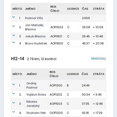
REG.
MÍSTO
JMÉNO
LICENCE
ČAS
ZTRÁTA
ČÍSLO
1.
Podmol Víťa
24:59
Jan Metoděj
2.
AOP1602
C
35:08
+ 10:09
Březina
3.
Jakub Březina
AOP1801
C
35:45
+ 10:46
4.
Bruno Hudeček
AOP1800
C
45:37
+ 20:38
H12-14
Mezičasy
2.79 km, 12 kontrol
REG.
MÍSTO
JMÉNO
LICENCE
ČAS
ZTRÁTA
ČÍSLO
Ondřej
1.
AOP1300
B
24:49
Podmol
2.
Vojtěch Rinka
AOP1202
C
30:34
+ 5:45
Nikolas
3.
AOP1503
C
37:35
+ 12:46
Janetzký
4.
Strohalm Petr
OOP1200
C
42:18
+ 17:29