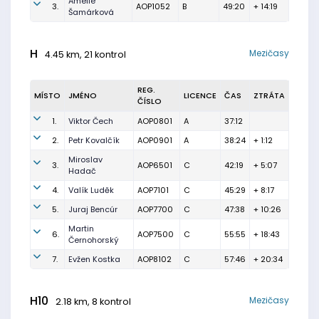
Amélie
3.
AOP1052
B
49:20
+ 14:19
Šamárková
H
Mezičasy
4.45 km, 21 kontrol
REG.
MÍSTO
JMÉNO
LICENCE
ČAS
ZTRÁTA
ČÍSLO
1.
Viktor Čech
AOP0801
A
37:12
2.
Petr Kovalčík
AOP0901
A
38:24
+ 1:12
Miroslav
3.
AOP6501
C
42:19
+ 5:07
Hadač
4.
Valík Luděk
AOP7101
C
45:29
+ 8:17
5.
Juraj Bencúr
AOP7700
C
47:38
+ 10:26
Martin
6.
AOP7500
C
55:55
+ 18:43
Černohorský
7.
Evžen Kostka
AOP8102
C
57:46
+ 20:34
H10
Mezičasy
2.18 km, 8 kontrol