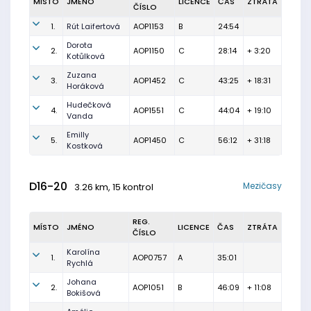
MÍSTO
JMÉNO
LICENCE
ČAS
ZTRÁTA
ČÍSLO
1.
Rút Laifertová
AOP1153
B
24:54
Dorota
2.
AOP1150
C
28:14
+ 3:20
Kotůlková
Zuzana
3.
AOP1452
C
43:25
+ 18:31
Horáková
Hudečková
4.
AOP1551
C
44:04
+ 19:10
Vanda
Emilly
5.
AOP1450
C
56:12
+ 31:18
Kostková
D16-20
Mezičasy
3.26 km, 15 kontrol
REG.
MÍSTO
JMÉNO
LICENCE
ČAS
ZTRÁTA
ČÍSLO
Karolína
1.
AOP0757
A
35:01
Rychlá
Johana
2.
AOP1051
B
46:09
+ 11:08
Bokišová