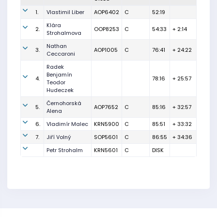
1.
Vlastimil Liber
AOP6402
C
52:19
Klára
2.
OOP8253
C
54:33
+ 2:14
Strohalmova
Nathan
3.
AOP1005
C
76:41
+ 24:22
Ceccaroni
Radek
Benjamín
4.
78:16
+ 25:57
Teodor
Hudeczek
Černohorská
5.
AOP7652
C
85:16
+ 32:57
Alena
6.
Vladimír Malec
KRN5900
C
85:51
+ 33:32
7.
Jiří Volný
SOP5601
C
86:55
+ 34:36
Petr Strohalm
KRN5601
C
DISK