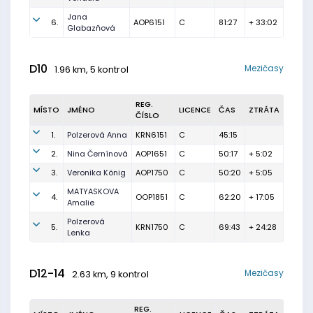
Jana
6.
AOP6151
C
81:27
+ 33:02
Glabazňová
D10
Mezičasy
1.96 km, 5 kontrol
REG.
MÍSTO
JMÉNO
LICENCE
ČAS
ZTRÁTA
ČÍSLO
1.
Polzerová Anna
KRN6151
C
45:15
2.
Nina Černínová
AOP1651
C
50:17
+ 5:02
3.
Veronika König
AOP1750
C
50:20
+ 5:05
MATYASKOVA
4.
OOP1851
C
62:20
+ 17:05
Amalie
Polzerová
5.
KRN1750
C
69:43
+ 24:28
Lenka
D12-14
Mezičasy
2.63 km, 9 kontrol
REG.