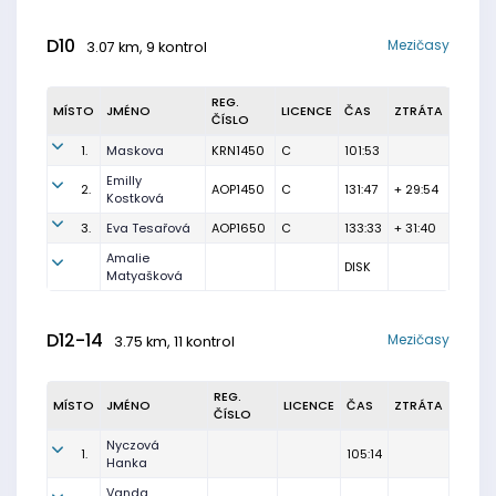
D10
Mezičasy
3.07 km, 9 kontrol
REG.
MÍSTO
JMÉNO
LICENCE
ČAS
ZTRÁTA
ČÍSLO
1.
Maskova
KRN1450
C
101:53
Emilly
2.
AOP1450
C
131:47
+ 29:54
Kostková
3.
Eva Tesařová
AOP1650
C
133:33
+ 31:40
Amalie
DISK
Matyašková
D12-14
Mezičasy
3.75 km, 11 kontrol
REG.
MÍSTO
JMÉNO
LICENCE
ČAS
ZTRÁTA
ČÍSLO
Nyczová
1.
105:14
Hanka
Vanda