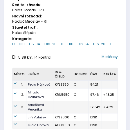
Ředitel závodu:
Holas Tomáš - R3
Hlavní rozhodčí:
Hadač Miroslav - R1
Stavitel tratí:
Holas Štěpán
Kategorie:
D
D10
D12-14
D16-20
H
H10
H12-14
H16-20
T
D
Mezičasy
5.39 km, 14 kontrol
REG.
MÍSTO
JMÉNO
LICENCE
ČAS
ZTRÁTA
ČÍSLO
1.
Petra Hájková
KYL9350
C
84:21
Milada
2.
KRN5950
C
97:46
+ 13:25
Holinková
Arnoštová
3.
125:42
+ 41:21
Veronika
Jiří Valušek
KYL9000
C
DISK
Lucie Librová
AOP8050
C
DISK