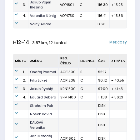
Jakub Vojen
3.
AOP1801
C
116:30
+ 15:25
Březina
4.
Veronika König
AOP1750
C
116:41
+ 15:36
Volný Adam
DISK
H12-14
Mezičasy
3.87 km, 12 kontrol
REG.
MÍSTO
JMÉNO
LICENCE
ČAS
ZTRÁTA
ČÍSLO
1.
Ondřej Podmol
AOP1300
B
55:17
2.
Filip Lukeš
AOP1205
C
96:12
+ 40:55
3.
Jakub Rychlý
KRN1500
C
97:00
+ 41:43
4.
Eduard Sebera
SFM1400
C
111:38
+ 56:21
Strohalm Petr
DISK
Nosek David
DISK
KALOVÁ
DISK
Veronika
Jan Metoděj
AOP1602
C
DISK