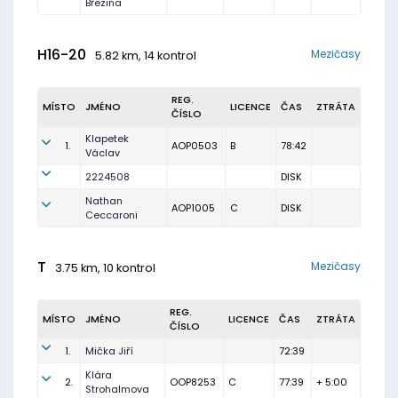
Březina
H16-20
Mezičasy
5.82 km, 14 kontrol
REG.
MÍSTO
JMÉNO
LICENCE
ČAS
ZTRÁTA
ČÍSLO
Klapetek
1.
AOP0503
B
78:42
Václav
2224508
DISK
Nathan
AOP1005
C
DISK
Ceccaroni
T
Mezičasy
3.75 km, 10 kontrol
REG.
MÍSTO
JMÉNO
LICENCE
ČAS
ZTRÁTA
ČÍSLO
1.
Mička Jiří
72:39
Klára
2.
OOP8253
C
77:39
+ 5:00
Strohalmova