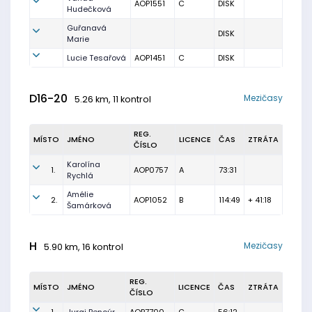
AOP1551
C
DISK
Hudečková
Guřanavá
DISK
Marie
Lucie Tesařová
AOP1451
C
DISK
D16-20
Mezičasy
5.26 km, 11 kontrol
REG.
MÍSTO
JMÉNO
LICENCE
ČAS
ZTRÁTA
ČÍSLO
Karolína
1.
AOP0757
A
73:31
Rychlá
Amélie
2.
AOP1052
B
114:49
+ 41:18
Šamárková
H
Mezičasy
5.90 km, 16 kontrol
REG.
MÍSTO
JMÉNO
LICENCE
ČAS
ZTRÁTA
ČÍSLO