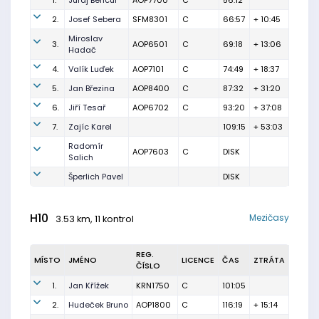
1.
Juraj Bencúr
AOP7700
C
56:12
2.
Josef Sebera
SFM8301
C
66:57
+ 10:45
Miroslav
3.
AOP6501
C
69:18
+ 13:06
Hadač
4.
Valík Luďek
AOP7101
C
74:49
+ 18:37
5.
Jan Březina
AOP8400
C
87:32
+ 31:20
6.
Jiří Tesař
AOP6702
C
93:20
+ 37:08
7.
Zajíc Karel
109:15
+ 53:03
Radomír
AOP7603
C
DISK
Salich
Šperlich Pavel
DISK
H10
Mezičasy
3.53 km, 11 kontrol
REG.
MÍSTO
JMÉNO
LICENCE
ČAS
ZTRÁTA
ČÍSLO
1.
Jan Křížek
KRN1750
C
101:05
2.
Hudeček Bruno
AOP1800
C
116:19
+ 15:14