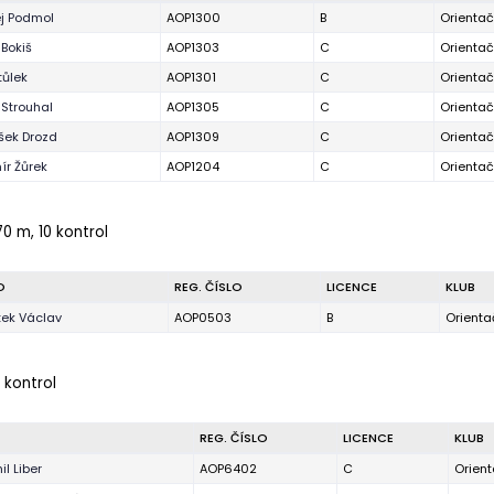
j Podmol
AOP1300
B
Orienta
 Bokiš
AOP1303
C
Orienta
tůlek
AOP1301
C
Orienta
 Strouhal
AOP1305
C
Orienta
išek Drozd
AOP1309
C
Orienta
ír Žůrek
AOP1204
C
Orienta
70 m, 10 kontrol
O
REG. ČÍSLO
LICENCE
KLUB
tek Václav
AOP0503
B
Orienta
 kontrol
REG. ČÍSLO
LICENCE
KLUB
il Liber
AOP6402
C
Orien