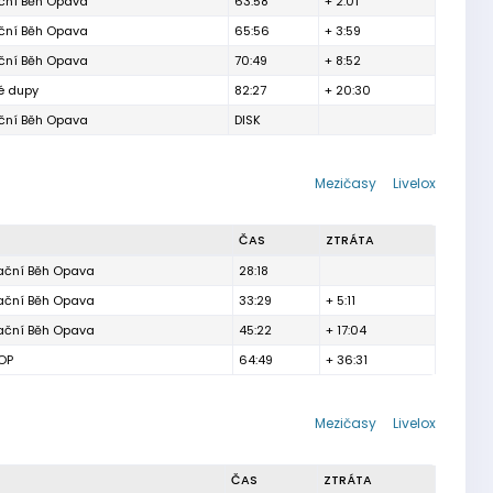
ční Běh Opava
63:58
+ 2:01
ční Běh Opava
65:56
+ 3:59
ční Běh Opava
70:49
+ 8:52
é dupy
82:27
+ 20:30
ční Běh Opava
DISK
Mezičasy
Livelox
ČAS
ZTRÁTA
ační Běh Opava
28:18
ační Běh Opava
33:29
+ 5:11
ační Běh Opava
45:22
+ 17:04
OP
64:49
+ 36:31
Mezičasy
Livelox
ČAS
ZTRÁTA