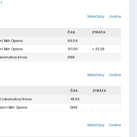
T
Mezičasy
Livelox
ČAS
ZTRÁTA
ní Běh Opava
69:04
ní Běh Opava
101:30
+ 32:26
okomotiva Krnov
DISK
Mezičasy
Livelox
ČAS
ZTRÁTA
J Lokomotiva Krnov
45:53
tační Běh Opava
DISK
Mezičasy
Livelox