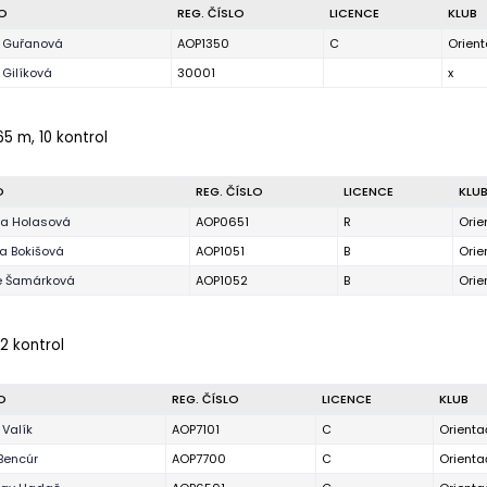
O
REG. ČÍSLO
LICENCE
KLUB
 Guřanová
AOP1350
C
Orien
 Gilíková
30001
x
65 m, 10 kontrol
O
REG. ČÍSLO
LICENCE
KLU
ra Holasová
AOP0651
R
Orie
a Bokišová
AOP1051
B
Orie
e Šamárková
AOP1052
B
Orie
12 kontrol
O
REG. ČÍSLO
LICENCE
KLUB
 Valík
AOP7101
C
Orienta
 Bencúr
AOP7700
C
Orienta