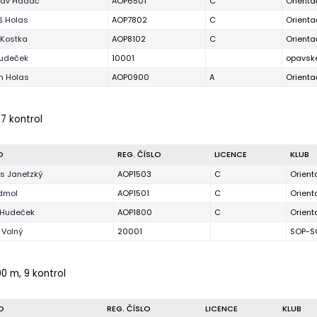
lav Hadač
AOP6501
C
Orienta
 Holas
AOP7802
C
Orienta
 Kostka
AOP8102
C
Orienta
Hudeček
10001
opavsk
n Holas
AOP0900
A
Orienta
 7 kontrol
O
REG. ČÍSLO
LICENCE
KLUB
as Janetzký
AOP1503
C
Orient
odmol
AOP1501
C
Orient
 Hudeček
AOP1800
C
Orient
Volný
20001
SOP-S
00 m, 9 kontrol
O
REG. ČÍSLO
LICENCE
KLUB