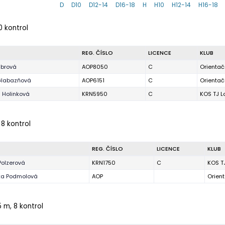
D
D10
D12-14
D16-18
H
H10
H12-14
H16-18
0 kontrol
O
REG. ČÍSLO
LICENCE
KLUB
ibrová
AOP8050
C
Orientač
Glabazňová
AOP6151
C
Orientač
 Holinková
KRN5950
C
KOS TJ L
 8 kontrol
REG. ČÍSLO
LICENCE
KLUB
Polzerová
KRN1750
C
KOS T
ka Podmolová
AOP
Orien
5 m, 8 kontrol