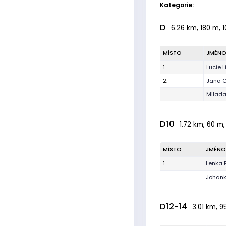
Kategorie:
D
6.26 km, 180 m, 1
MÍSTO
JMÉN
1.
Lucie L
2.
Jana 
Milada
D10
1.72 km, 60 m,
MÍSTO
JMÉNO
1.
Lenka 
Johan
D12-14
3.01 km, 9