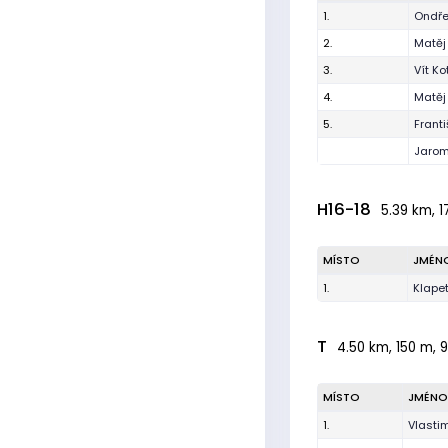
1.
Ondře
2.
Matěj
3.
Vít Ko
4.
Matěj
5.
Frant
Jarom
H16-18
5.39 km, 1
MÍSTO
JMÉN
1.
Klape
T
4.50 km, 150 m, 9
MÍSTO
JMÉNO
1.
Vlastim