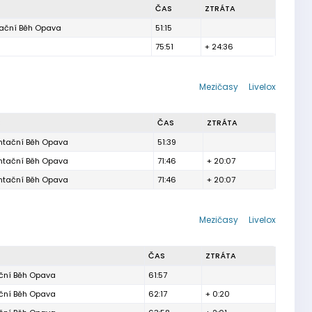
ČAS
ZTRÁTA
tační Běh Opava
51:15
75:51
+ 24:36
Mezičasy
Livelox
B
ČAS
ZTRÁTA
ntační Běh Opava
51:39
ntační Běh Opava
71:46
+ 20:07
ntační Běh Opava
71:46
+ 20:07
Mezičasy
Livelox
ČAS
ZTRÁTA
ční Běh Opava
61:57
ční Běh Opava
62:17
+ 0:20