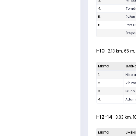
3.
Miros
4.
Tomáš
5.
Evžen
6.
Petr 
Štěpá
H10
2.13 km, 65 m,
MÍSTO
JMÉN
1.
Nikol
2.
Vít P
3.
Bruno
4.
Adam 
H12-14
3.03 km, 1
MÍSTO
JMÉN