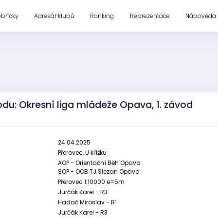
ebříčky
Adresář klubů
Ranking
Reprezentace
Nápověda
du: Okresní liga mládeže Opava, 1. závod
24.04.2025
Přerovec, U křížku
AOP - Orientační Běh Opava
SOP - OOB TJ Slezan Opava
Přerovec 1:10000 e=5m
Jurčák Karel - R3
Hadač Miroslav - R1
Jurčák Karel - R3